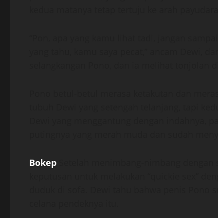
kedua matanya tetap tertuju ke arah payudar
“Pon, apa yang kamu lihat tadi, jangan sampa
yang tahu, kamu saya pecat,” ancam Dewi, dan
selangkangan Pono, dan ia melihat tonjolan d
Pono betul-betul merasa ketakutan dan mera
tubuh Dewi yang setengah telanjang, tapi ked
Dewi yang menggantung dengan indahnya, pay
putingnya yang merah muda dan sudah menye
Bokep
Setelah menimbang-nimbang dengan s
keputusan untuk melakukan “quickie sex” de
duduk di sofa. Dewi tahu bahwa penis Pono s
celana pendeknya itu.