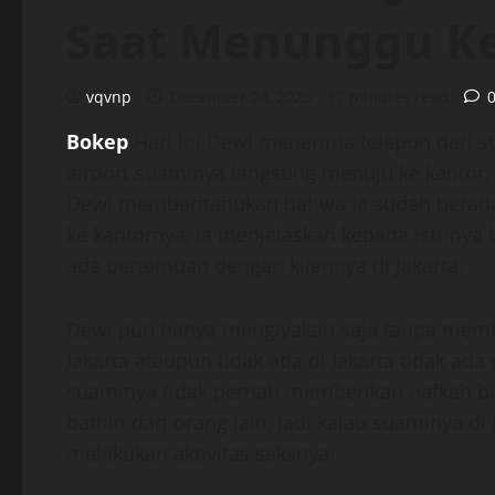
Saat Menunggu K
vqvnp
December 24, 2025
17 minutes read
Bokep
Hari ini Dewi menerima telepon dari su
airport suaminya langsung menuju ke kantor,
Dewi memberitahukan bahwa ia sudah berada 
ke kantornya, ia menjelaskan kepada istri
ada pertemuan dengan kliennya di Jakarta.
Dewi pun hanya mengiyakan saja tanpa membe
Jakarta ataupun tidak ada di Jakarta tidak ad
suaminya tidak pernah memberikan nafkah ba
bathin dari orang lain, jadi kalau suaminya d
melakukan aktivitas seksnya.