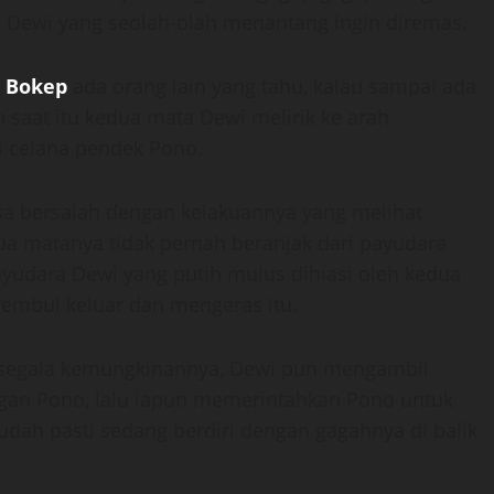
a Dewi yang seolah-olah menantang ingin diremas.
i
Bokep
ada orang lain yang tahu, kalau sampai ada
 saat itu kedua mata Dewi melirik ke arah
i celana pendek Pono.
sa bersalah dengan kelakuannya yang melihat
ua matanya tidak pernah beranjak dari payudara
udara Dewi yang putih mulus dihiasi oleh kedua
mbul keluar dan mengeras itu.
egala kemungkinannya, Dewi pun mengambil
ngan Pono, lalu iapun memerintahkan Pono untuk
udah pasti sedang berdiri dengan gagahnya di balik