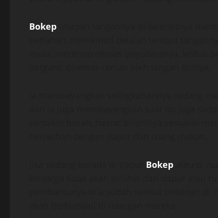
Bokep
Usapan tangannya di kelentitnya mem
perlahan, menikmati belaian lembut tangannya 
mulai meremas-remas payudaranya, kedua pa
berganti diremas-remas oleh tangan kirinya,
Ia membayangkan selingkuhannya sedang mer
dan ia juga membayangkan saat itu juga sedang
semakin basah, hasrat birahinya semakin me
berjauhan dengan dapur dan ruang makan,
Jika sedang berada di dapur
Bokep
atau di ru
keluarga tidak akan terlihat dari dapur atau 
pembantunya bila sudah selesai bebenah di r
akan berkumpul di ruangan mereka.