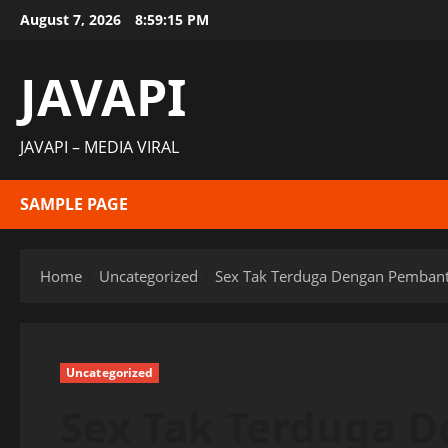
Skip
August 7, 2026
8:59:16 PM
to
content
JAVAPI
JAVAPI – MEDIA VIRAL
SAMPLE PAGE
Home
Uncategorized
Sex Tak Terduga Dengan Pemban
Uncategorized
Sex Tak Terduga 