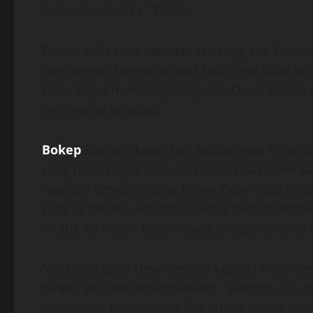
berhenti seketika. “Ehhh,
Pono…addaaaaa…apaaa…sedaang apa kamuuu…,
dan jengkel karena puncak birahinya tidak 
Pono kaget mendengar teguran Dewi, karena sa
nyonyanya tersebut.
Bokep
Biarpun kaget tapi kedua mata Pono t
yang masih agak terbuka, hal ini tidak Dewi s
ruangan tersebut, yang hanya Dewi ingat lakuk
yang ia benahi, sehingga saat ia berdiri be
mulus itu masih terpampang dengan jelas di
“Anu..anu apa,” Dewi berkata kepada Pono de
birahinya tidak terlampiaskan. “Eeehhh…ini..
pembersih kolam, yang kita punya sudah hab