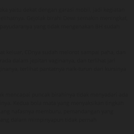
ka yaitu dekat dengan garasi mobil, jadi kegiatan
melihatnya. Gejolak birahi Dewi semakin meningkat,
a payudaranya yang tidak mengenakan BH sudah
t keluar, CDnya sudah melorot sampai paha, dan
ada dalam jepitan vaginanya, dan terlihat jari
anya, terlihat pantatnya naik-turun dari kursinya
k mencapai puncak birahinya tidak menyadari ada
nya. Kedua bola mata yang menyaksikan tingkah
kencang nafasnya memburu, pemandangan yang
, yang dalam mimpinyapun tidak pernah