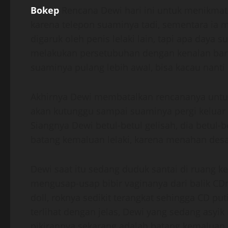
Bokep
Rencana Dewi hari ini untuk menikmat
karena telepon suaminya tadi, sementara ia 
digaruk oleh penis lelaki lain, tapi apa daya s
melakukan persetubuhan dengan kenalan baru
suaminya pulang lebih awal, bisa kacau nant
Akhirnya Dewi membatalkan rencananya untuk p
akan kutunggu sampai suaminya pergi keluar k
Siangnya Dewi betul-betul gelisah, dia betul
batang kemaluan lelaki, karena menahan desa
Dewi saat itu sedang duduk santai di ruang 
mengusap-usap bibir vaginanya dari balik CD
doll, roknya sedikit terangkat sehingga CD pu
terlihat dengan jelas, Dewi yang sedang asyik
pikirannya sekarang adalah batang kemaluan l