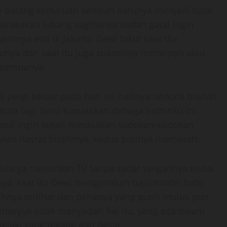
i batang kemaluan kenalan barunya menjadi batal
merasakan lubang vaginanya sudah gatal ingin
uaminya ada di Jakarta, Dewi takut saat dia
nya dan saat itu juga suaminya menelpon atau
i semuanya.
ergi keluar pada hari ini, hatinya berkata biarlah
ota lagi, baru kupuaskan dahaga bathinku ini.
-betul ingin sekali merasakan sodokan-sodokan
kan hasrat birahinya, kedua pipinya memerah.
keluarga menonton TV tanpa sadar tangannya mulai
nya, saat itu Dewi mengenakan baju model baby
tihnya terlihat dan pahanya yang putih mulus pun
 masyuk tidak menyadari hal itu, yang ada dalam
elaki yang tegang dan besar.