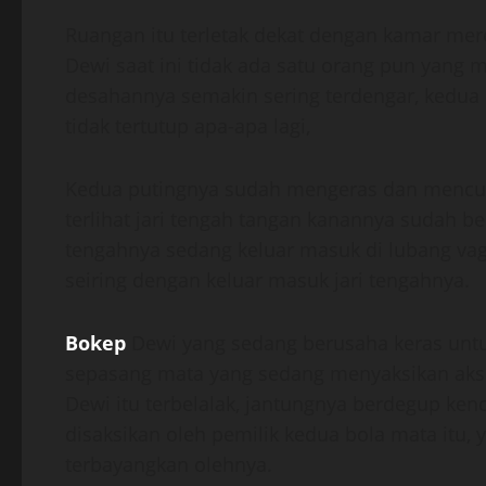
Ruangan itu terletak dekat dengan kamar mere
Dewi saat ini tidak ada satu orang pun yang 
desahannya semakin sering terdengar, kedu
tidak tertutup apa-apa lagi,
Kedua putingnya sudah mengeras dan mencua
terlihat jari tengah tangan kanannya sudah ber
tengahnya sedang keluar masuk di lubang vagin
seiring dengan keluar masuk jari tengahnya.
Bokep
Dewi yang sedang berusaha keras untu
sepasang mata yang sedang menyaksikan aksi
Dewi itu terbelalak, jantungnya berdegup 
disaksikan oleh pemilik kedua bola mata itu
terbayangkan olehnya.