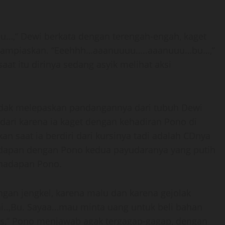
” Dewi berkata dengan terengah-engah, kaget
terlampiaskan. “Eeehhh…aaanuuuu…..aaanuuu…bu…,”
at itu dirinya sedang asyik melihat aksi
idak melepaskan pandangannya dari tubuh Dewi
adari karena ia kaget dengan kehadiran Pono di
an saat ia berdiri dari kursinya tadi adalah CDnya
rhadapan dengan Pono kedua payudaranya yang putih
 hadapan Pono.
ngan jengkel, karena malu dan karena gejolak
ini..,Bu. Sayaa…mau minta uang untuk beli bahan
is,” Pono menjawab agak tergagap-gagap, dengan