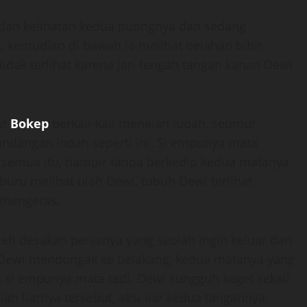
dan kelihatan kedua putingnya dan sedang
, kemudian di bawah ia melihat belahan bibir
idak terlihat karena jari tengah tangan kanan Dewi
ut
Bokep
berkali-kali menelan ludah, seumur
dangan indah seperti ini. Si empunya mata
semua itu, hampir tanpa berkedip kedua matanya
uru melihat ulah Dewi, tubuh Dewi terlihat
 mengeras,
h desakan penisnya yang seolah ingin keluar dari
 Dewi mendongak ke belakang, kedua matanya yang
si empunya mata tadi. Dewi sungguh kaget sekali
h liarnya tersebut, aksi liar kedua tangannya