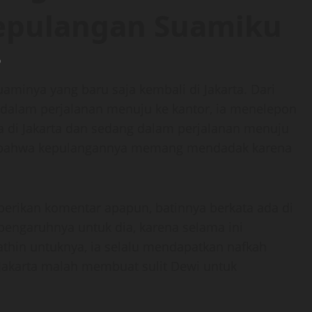
epulangan Suamiku
0
aminya yang baru saja kembali di Jakarta. Dari
 dalam perjalanan menuju ke kantor, ia menelepon
di Jakarta dan sedang dalam perjalanan menuju
nya bahwa kepulangannya memang mendadak karena
rikan komentar apapun, batinnya berkata ada di
a pengaruhnya untuk dia, karena selama ini
thin untuknya, ia selalu mendapatkan nafkah
i Jakarta malah membuat sulit Dewi untuk