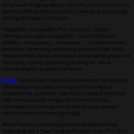
yang masih bingung dengan apa yang terjadi hanya bisa
melotot melihat kedua payudara Dewi yang terombang-
ambing di hadapan matanya.
“Aaagghhh…eenaaakkk…Pon, kaamuuu…jangan
melongo..saaaajjaa…ooogghhh… hisap kedduaaa…
tetekku… remaaassss….remaaasss…,” Dewi mendesah
keenakan. Pono yang mendengar perintah Dewi mulai
melakukannya, kedua tangannya mulai meraih payudara
Dewi yang sedang terombang-ambing itu, lalu ia
meremas kedua payudara tersebut,
Bokep
Karena belum pernah ia melakukan hal tersebut,
Dewi merasakan remasan tangan Pono di kedua
payudaranya agak kasar, tapi sensasi yang ditimbulkan
oleh remasan kasar tangan Pono membuatnya
merasakan hal baru, gairah birahinya yang sempat
tertunda tadi mulai meningkat lagi.
Mulut Ponopun mulai bergantian menghisap-hisap
kedua payudara Dewi, hisapan-hisapan mulut Ponopun