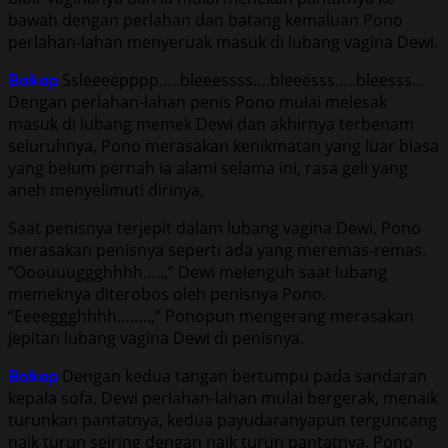
bawah dengan perlahan dan batang kemaluan Pono
perlahan-lahan menyeruak masuk di lubang vagina Dewi.
Bokep
Ssleeeepppp…..bleeessss….bleeesss…..bleesss…
Dengan perlahan-lahan penis Pono mulai melesak
masuk di lubang memek Dewi dan akhirnya terbenam
seluruhnya, Pono merasakan kenikmatan yang luar biasa
yang belum pernah ia alami selama ini, rasa geli yang
aneh menyelimuti dirinya,
Saat penisnya terjepit dalam lubang vagina Dewi, Pono
merasakan penisnya seperti ada yang meremas-remas.
“Ooouuuggghhhh…..,” Dewi melenguh saat lubang
memeknya diterobos oleh penisnya Pono.
“Eeeeggghhhh……..,” Ponopun mengerang merasakan
jepitan lubang vagina Dewi di penisnya.
Bokep
Dengan kedua tangan bertumpu pada sandaran
kepala sofa, Dewi perlahan-lahan mulai bergerak, menaik
turunkan pantatnya, kedua payudaranyapun terguncang
naik turun seiring dengan naik turun pantatnya. Pono