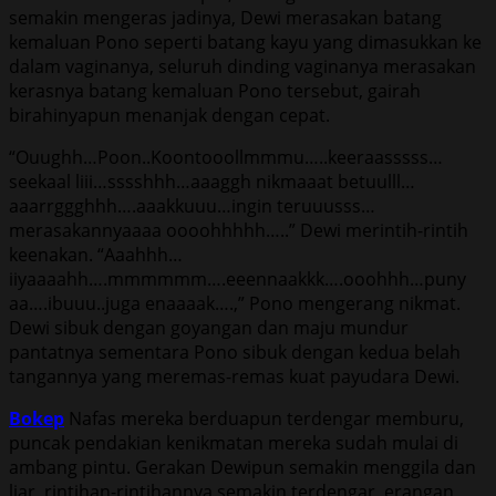
semakin mengeras jadinya, Dewi merasakan batang
kemaluan Pono seperti batang kayu yang dimasukkan ke
dalam vaginanya, seluruh dinding vaginanya merasakan
kerasnya batang kemaluan Pono tersebut, gairah
birahinyapun menanjak dengan cepat.
“Ouughh…Poon..Koontooollmmmu…..keeraasssss…
seekaal liii…sssshhh…aaaggh nikmaaat betuulll…
aaarrggghhh….aaakkuuu…ingin teruuusss…
merasakannyaaaa oooohhhhh…..” Dewi merintih-rintih
keenakan. “Aaahhh…
iiyaaaahh….mmmmmm….eeennaakkk….ooohhh…puny
aa….ibuuu..juga enaaaak….,” Pono mengerang nikmat.
Dewi sibuk dengan goyangan dan maju mundur
pantatnya sementara Pono sibuk dengan kedua belah
tangannya yang meremas-remas kuat payudara Dewi.
Bokep
Nafas mereka berduapun terdengar memburu,
puncak pendakian kenikmatan mereka sudah mulai di
ambang pintu. Gerakan Dewipun semakin menggila dan
liar, rintihan-rintihannya semakin terdengar, erangan