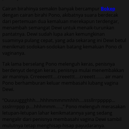
Cairan birahinya semakin banyak bercampur
Bokep
dengan cairan birahi Pono, akibatnya suara berdecak
dari pertemuan dua kemaluan merekapun terdengar,
menambah semangat Dewi untuk menaik-turunkan
pantatnya. Dewi sudah lupa akan kemungkinan
suaminya pulang cepat, yang ada sekarang ini Dewi betul
menikmati sodokan-sodokan batang kemaluan Pono di
vaginanya.
Tak lama berselang Pono melenguh keras, penisnya
berdenyut dengan keras, penisnya mulai menembakkan
air maninya. Crreeeettt….creeettt….creeett……. air mani
Pono berhamburan keluar membasahi lubang vagina
Dewi.
“Ouuuuggghhh….hhhmmmmmhhh….sssllrrppppp…
ssslrrrppp p….hhhmmm…..,” Pono melenguh merasakan
letupan-letupan lahar kenikmatannya yang sedang
mengalir dari penisnya membasahi vagina Dewi sambil
mulutnya tetap menghisap-hisap payudaranya.