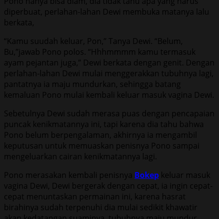
Pono hanya bisa diam, dia tidak tahu apa yang harus
diperbuat, perlahan-lahan Dewi membuka matanya lalu
berkata,
“Kamu suudah keluar, Pon,” Tanya Dewi. “Belum,
Bu,”jawab Pono polos. “Hhhmmmm kamu termasuk
ayam pejantan juga,” Dewi berkata dengan genit. Dengan
perlahan-lahan Dewi mulai menggerakkan tubuhnya lagi,
pantatnya ia maju mundurkan, sehingga batang
kemaluan Pono mulai kembali keluar masuk vagina Dewi.
Sebetulnya Dewi sudah merasa puas dengan pencapaian
puncak kenikmatannya ini, tapi karena dia tahu bahwa
Pono belum berpengalaman, akhirnya ia mengambil
keputusan untuk memuaskan penisnya Pono sampai
mengeluarkan cairan kenikmatannya lagi.
Pono merasakan kembali penisnya
Bokep
keluar masuk
vagina Dewi, Dewi bergerak dengan cepat, ia ingin cepat-
cepat menuntaskan permainan ini, karena hasrat
birahinya sudah terpenuhi dia mulai sedikit khawatir
akan kedatangan suaminya, tubuhnya maju mundur