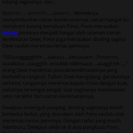
lubang vaginanya, dan…
Sssrrrrr……srrrrrrrr…..ssssrrr… Memeknya
menyemburkan cairan kenikmatannya, cairan hangat itu
menyiram batang kemaluan Pono, Pono merasakan
Bokep
penisnya menjadi hangat oleh siraman cairan
kenikmatan Dewi, Pono juga merasakan dinding vagina
Dewi seolah meremas-remas penisnya.
“OOuuuggggghhh….aakuuu….keluuuarrr…Pooonnn,
aaaakuuu…aaagghh..enaakkk nikkmaaat….aaagghhh….,”
erang Dewi menikmati puncak kenikmatannya yang
berhasil ia rengkuh. Tubuh Dewi mengejang, gerakannya
terhenti, tangannya meremas kepala Pono dengan kuat,
nafasnya tersengal-sengal, saat vaginanya meneteskan
tetes terakhir dari cairan kenikmatannya,
Dewipun melenguh panjang, dinding vaginanya masih
berkedut-kedut, yang dirasakan oleh Pono seolah-olah
meremas-remas penisnya. Dengan nafas yang masih
memburu, Dewipun ambruk di atas pangkuan Pono,