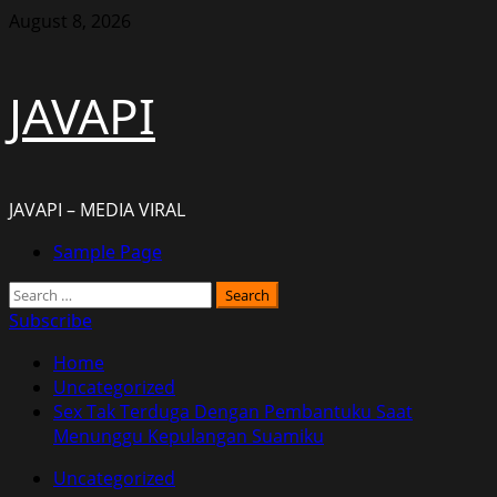
Skip
August 8, 2026
to
content
JAVAPI
JAVAPI – MEDIA VIRAL
Primary
Sample Page
Menu
Search
for:
Subscribe
Home
Uncategorized
Sex Tak Terduga Dengan Pembantuku Saat
Menunggu Kepulangan Suamiku
Uncategorized