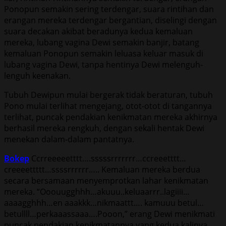
Ponopun semakin sering terdengar, suara rintihan dan
erangan mereka terdengar bergantian, diselingi dengan
suara decakan akibat beradunya kedua kemaluan
mereka, lubang vagina Dewi semakin banjir, batang
kemaluan Ponopun semakin leluasa keluar masuk di
lubang vagina Dewi, tanpa hentinya Dewi melenguh-
lenguh keenakan.
Tubuh Dewipun mulai bergerak tidak beraturan, tubuh
Pono mulai terlihat mengejang, otot-otot di tangannya
terlihat, puncak pendakian kenikmatan mereka akhirnya
berhasil mereka rengkuh, dengan sekali hentak Dewi
menekan dalam-dalam pantatnya.
Bokep
Ccrreeeeetttt….sssssrrrrrrr…ccreeetttt…
creeeettttt…ssssrrrrrr….. Kemaluan mereka berdua
secara bersamaan menyemprotkan lahar kenikmatan
mereka. “Ooouugghhh…akuuu..keluaarrr..lagiiii…
aaaagghhh…en aaakkk…nikmaattt…. kamuuu betul…
betullll…perkaaassaaa….Pooon,” erang Dewi menikmati
puncak pendakian kenikmatannya yang kedua kalinya.