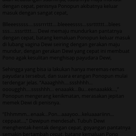
dengan cepat, penisnya Ponopun akibatnya keluar
masuk dengan sangat cepat,
Blleeesssss….sssrrrttt….bleeeessss…ssrtttttt…blees
sss….sssrtttt…. Dewi memaju mundurkan pantatnya
dengan cepat, batang kemaluan Ponopun keluar masuk
di lubang vagina Dewi seiring dengan gerakan maju
mundur, dengan gerakan Dewi yang cepat ini membuat
Pono agak kesulitan menghisap payudara Dewi,
Sehingga yang bisa ia lakukan hanya meremas-remas
payudara tersebut, dan suara erangan Ponopun mulai
terdengar jelas. “Aaaaghhh….ssshhhh…
ooougghh….sssshhh… enaaakk…Bu…eenaaakkk…,”
Ponopun mengerang kenikmatan, merasakan jepitan
memek Dewi di penisnya.
“Ehhmmm…enaak…Pon…aaayoo…keluaaariinn…
ceppaat…,” Dewipun mendesah. Tubuh Dewi
menghentak-hentak dengan cepat, goyangan pantatnya
semakin bertambah cepat, batang kemaluan Pono