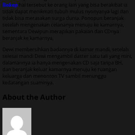
Bokep
hal tersebut ke orang lain yang bisa berakibat ia
tidak dapat menikmati tubuh mulus nyonyanya lagi dan
tidak bisa merasakan surga dunia. Ponopun beranjak
setelah mengenakan celananya menuju ke kamarnya,
sementara Dewipun merapikan pakaian dan CDnya
beranjak ke kamarnya,
Dewi membersihkan badannya di kamar mandi, setelah
selesai mandi Dewi mengambil daster satu tali yang mini,
dalamannya ia hanya mengenakan CD saja tanpa BH,
dan beranjak keluar kamarnya menuju ke ruangan
keluarga dan menonton TV sambil menunggu
kedatangan suaminya.
About the Author