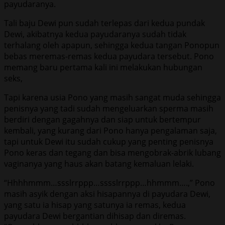
payudaranya.
Tali baju Dewi pun sudah terlepas dari kedua pundak
Dewi, akibatnya kedua payudaranya sudah tidak
terhalang oleh apapun, sehingga kedua tangan Ponopun
bebas meremas-remas kedua payudara tersebut. Pono
memang baru pertama kali ini melakukan hubungan
seks,
Tapi karena usia Pono yang masih sangat muda sehingga
penisnya yang tadi sudah mengeluarkan sperma masih
berdiri dengan gagahnya dan siap untuk bertempur
kembali, yang kurang dari Pono hanya pengalaman saja,
tapi untuk Dewi itu sudah cukup yang penting penisnya
Pono keras dan tegang dan bisa mengobrak-abrik lubang
vaginanya yang haus akan batang kemaluan lelaki.
“Hhhhmmm…ssslrrppp…sssslrrppp…hhmmm….,” Pono
masih asyik dengan aksi hisapannya di payudara Dewi,
yang satu ia hisap yang satunya ia remas, kedua
payudara Dewi bergantian dihisap dan diremas.