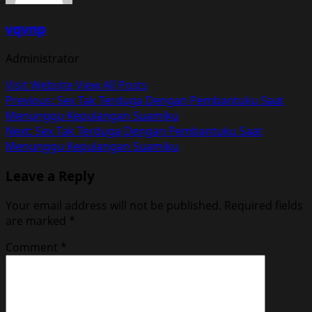
vqvnp
Administrator
Visit Website
View All Posts
Post
Previous:
Sex Tak Terduga Dengan Pembantuku Saat
Menunggu Kepulangan Suamiku
navigation
Next:
Sex Tak Terduga Dengan Pembantuku Saat
Menunggu Kepulangan Suamiku
Leave a Reply
Your email address will not be published.
Required fields
are marked
*
Comment
*