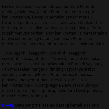
Dewi merasakan letupan-letupan air mani Pono di
dinding vaginanya, ia tahu Pono sudah meraih puncak
kenikmatannya, Dewipun semakin gencar menaik
turunkan pantatnya, ia merasa takut akan tidak berhasil
meraih puncak kenikmatannya, karena penisnya Pono
sudah menyemburkan lahar kenikmatan, ia merasa takut
bahwa sebentar lagi batang kemaluan Pono akan
melemas setelah menyemburkan cairan kenikmatan itu.
“Oouuugghh…aaagghhh….ssshhhh..aaagghhh…
sssshhhh…aa aaghhhh….. ,” Dewi mendesah keenakan
merasakan lesakan batang kemaluan Pono di vaginanya
dan merasakan hangat di dinding vaginanya akibat
semburan air mani Pono. Pono merasa lemas saat
penisnya menyemburkan tetes terakhir cairan
kenikmatannya di lubang vagina Dewi, tapi mulutnya
masih tetap menghisap-hisap payudara Dewi, penisnya
masih berdenyut-denyut.
Bokep
Dewi yang merasakan batang kemaluan Pono