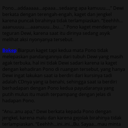
Pono…addaaaaa…apaaa…sedaang apa kamuuu…,” Dewi
berkata dengan terengah-engah, kaget dan jengkel
karena puncak birahinya tidak terlampiaskan. “Eeehhh…
aaanuuuu…..aaanuuu…bu…,” Pono kaget mendengar
teguran Dewi, karena saat itu dirinya sedang asyik
melihat aksi nyonyanya tersebut.
Bokep
Biarpun kaget tapi kedua mata Pono tidak
melepaskan pandangannya dari tubuh Dewi yang masih
agak terbuka, hal ini tidak Dewi sadari karena ia kaget
dengan kehadiran Pono di ruangan tersebut, yang hanya
Dewi ingat lakukan saat ia berdiri dari kursinya tadi
adalah CDnya yang ia benahi, sehingga saat ia berdiri
berhadapan dengan Pono kedua payudaranya yang
putih mulus itu masih terpampang dengan jelas di
hadapan Pono.
“Anu..anu apa,” Dewi berkata kepada Pono dengan
jengkel, karena malu dan karena gejolak birahinya tidak
terlampiaskan. “Eeehhh…ini..ini..,Bu. Sayaa…mau minta