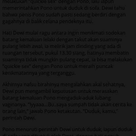
melakukan “quickie sex” dengan Pono, lalu iapun
memerintahkan Pono untuk duduk di sofa. Dewi tahu
bahwa penis Pono sudah pasti sedang berdiri dengan
gagahnya di balik celana pendeknya itu.
Hati Dewi mulai ragu antara ingin menikmati sodokan
batang kemaluan lelaki dengan takut akan suaminya
pulang lebih awal, ia melirik jam dinding yang ada di
ruangan tersebut, pukul 13.30 siang, hatinya membatin
suaminya tidak mungkin pulang cepat, ia bisa melakukan
“quickie sex” dengan Pono untuk meraih puncak
kenikmatannya yang terganggu.
Akhirnya nafsu birahinya mengalahkan akal sehatnya,
Dewi pun mengambil keputusan untuk merasakan
batang kemaluan Pono mengaduk-aduk lubang
vaginanya. “Iyyaaa…Bu..saya sumpah tidak akan cerita ke
orang lain,” jawab Pono ketakutan. “Duduk, kamu,”
perintah Dewi.
Pono menuruti perintah Dewi untuk duduk, iapun duduk
di sofa yang ditunjuk oleh Dewi, dengan hati penuh