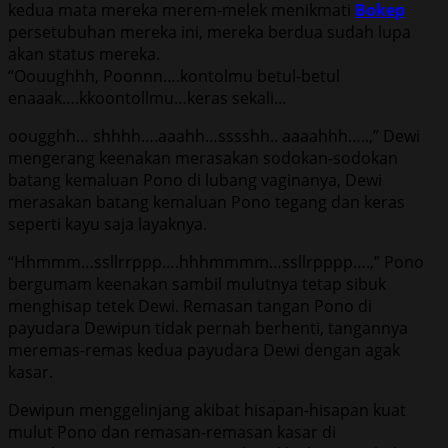
kedua mata mereka merem-melek menikmati
Bokep
persetubuhan mereka ini, mereka berdua sudah lupa
akan status mereka.
“Oouughhh, Poonnn….kontolmu betul-betul
enaaak….kkoontollmu…keras sekali…
oougghh… shhhh….aaahh…sssshh.. aaaahhh…..,” Dewi
mengerang keenakan merasakan sodokan-sodokan
batang kemaluan Pono di lubang vaginanya, Dewi
merasakan batang kemaluan Pono tegang dan keras
seperti kayu saja layaknya.
“Hhmmm…ssllrrppp….hhhmmmm…ssllrpppp….,” Pono
bergumam keenakan sambil mulutnya tetap sibuk
menghisap tetek Dewi. Remasan tangan Pono di
payudara Dewipun tidak pernah berhenti, tangannya
meremas-remas kedua payudara Dewi dengan agak
kasar.
Dewipun menggelinjang akibat hisapan-hisapan kuat
mulut Pono dan remasan-remasan kasar di