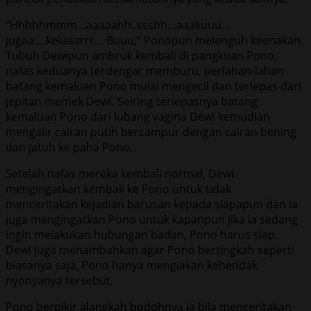
“Hhhhhmmm…aaaaahh..ssshh…aaakuuu…
jugaa….keluaarrr… Buuu,” Ponopun melenguh keenakan.
Tubuh Dewipun ambruk kembali di pangkuan Pono,
nafas keduanya terdengar memburu, perlahan-lahan
batang kemaluan Pono mulai mengecil dan terlepas dari
jepitan memek Dewi. Seiring terlepasnya batang
kemaluan Pono dari lubang vagina Dewi kemudian
mengalir cairan putih bercampur dengan cairan bening
dan jatuh ke paha Pono.
Setelah nafas mereka kembali normal, Dewi
mengingatkan kembali ke Pono untuk tidak
menceritakan kejadian barusan kepada siapapun dan ia
juga mengingatkan Pono untuk kapanpun jika ia sedang
ingin melakukan hubungan badan, Pono harus siap.
Dewi juga menambahkan agar Pono bertingkah seperti
biasanya saja, Pono hanya mengiakan kehendak
nyonyanya tersebut.
Pono berpikir alangkah bodohnya ia bila menceritakan