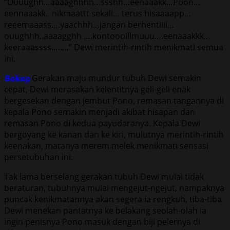
“Ouuughh…aaaaghhhh…ssshh…eenaaakk…Poon…
eennaaakk.. nikmaattt sekali… terus hisaaaapp…
reeemaaass….yaachhh…jangan berhentiiii…
ouughhh..aaaagghh ….kontooolllmuuu….eenaaakkk…
keeraaassss…….,” Dewi merintih-rintih menikmati semua
ini.
Bokep
Gerakan maju mundur tubuh Dewi semakin
cepat, Dewi merasakan kelentitnya geli-geli enak
bergesekan dengan jembut Pono, remasan tangannya di
kepala Pono semakin menjadi akibat hisapan dan
remasan Pono di kedua payudaranya. Kepala Dewi
bergoyang ke kanan dan ke kiri, mulutnya merintih-rintih
keenakan, matanya merem melek menikmati sensasi
persetubuhan ini.
Tak lama berselang gerakan tubuh Dewi mulai tidak
beraturan, tubuhnya mulai mengejut-ngejut, nampaknya
puncak kenikmatannya akan segera ia rengkuh, tiba-tiba
Dewi menekan pantatnya ke belakang seolah-olah ia
ingin penisnya Pono masuk dengan biji pelernya di