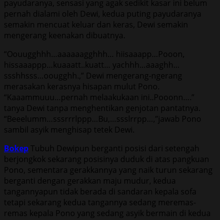
payudaranya, sensasi yang agak sedikit kasar ini belum
pernah dialami oleh Dewi, kedua puting payudaranya
semakin mencuat keluar dan keras, Dewi semakin
mengerang keenakan dibuatnya.
“Oouugghhh…aaaaaagghhh… hiisaaapp…Pooon,
hissaaappp…kuaaatt..kuatt… yachhh…aaaghh…
ssshhsss…oougghh.,” Dewi mengerang-ngerang
merasakan kerasnya hisapan mulut Pono.
“Kaaammuuu…pernah melaakukaan ini..Pooonn….”
tanya Dewi tanpa menghentikan genjotan pantatnya.
“Beeelumm…sssrrrlppp…Bu,…ssslrrpp…,”jawab Pono
sambil asyik menghisap tetek Dewi.
Bokep
Tubuh Dewipun berganti posisi dari setengah
berjongkok sekarang posisinya duduk di atas pangkuan
Pono, sementara gerakkannya yang naik turun sekarang
berganti dengan gerakkan maju mudur, kedua
tangannyapun tidak berada di sandaran kepala sofa
tetapi sekarang kedua tangannya sedang meremas-
remas kepala Pono yang sedang asyik bermain di kedua