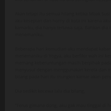
Akan tetapi itu semua hilang ketika Mbak S
aku kesepian dan horny di kota ini karena ak
kamarku, dia hanya tertawa saja. Bahkan dia
menemaniku.
Beberapa hari kemudian aku mendapat kaba
menemaniku di Yogya, aku berfikir wah ini 
memang keberuntungan masih berpihak pada d
menyusul dengan menggunakan kereta dan mi
bilang pada hari itu mungkin kamar akan pen
Dia sedikit kecewa lalu dia bilang,
“Terus gimana dong, aku gak mau tinggal di