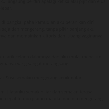
 langsung berdiri apalagi ketika aku pijit dan elus
lebar.
s di pangkal paha kemudian aku beranikan diri
 saja dan mengerang, tanpa pikir panjang aku
mnya dan memainkan klitoris dan lubang vaginanya
aku tarik celana dalamnya dan aku mulai menciumi
ginanya yang sangat merangsang.
Mbak Susi semakin mengerang kenikmatan.
” Jilatanku semakin liar dan semakin terasa
ercepat tempo jilatan mautku dan dia mengerang