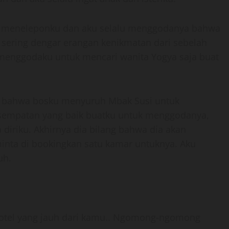
usi meneleponku dan aku selalu menggodanya bahwa
u sering dengar erangan kenikmatan dari sebelah
 menggodaku untuk mencari wanita Yogya saja buat
r bahwa bosku menyuruh Mbak Susi untuk
kesempatan yang baik buatku untuk menggodanya,
iriku. Akhirnya dia bilang bahwa dia akan
nta di bookingkan satu kamar untuknya. Aku
uh.
 hotel yang jauh dari kamu.. Ngomong-ngomong