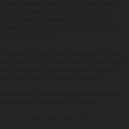
siun dan setelah bertemu aku ajak ke hotel tempat
aku mulai berfikir bagaimana caranya agar dia
usku aku berbohong bahwa kamar hotel penuh
kamarku dan aku tidak menyangka ternyata dia mau
kir dia hanya bercanda.
u tempat tidur lagi, untuk menjaga agar dia tidak
 karena aku masih takut kalau Mbak Susi akan marah
a karena biasanya itu akan dianggap tidak sopan
n marah sekali bila dianggap seperti itu.
-macam dan pada akhirnya bicara tentang seks.
 memberanikan diri memancing reaksinya.
u dulu seringkali udah basah duluan”.