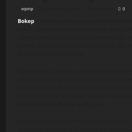
vqvnp
December 12, 2025
8 minutes read
0
Bokep
– Namaku Aryo, aku sudah menikah d
tahun. Isteriku cantik putih dan baik sekali
adanya, walaupun gajiku pas-pasan tapi dia t
macho akan tetapi biasa-biasa saja dan aku 
dengan berat sekitar 54 kg.
Tapi walaupun demikian aku termasuk orang y
selingkuhan yang cantik-cantik, jadi pengal
pacar gelapku senang bermain seks dengank
bisa memberikan kepuasan kepada mereka beb
aku berpacaran dengan gadis bule.
Pengalamanku kali ini terjadi ketika tahun 201
Kebetulan aku bekerja di sebuah perusahaan 