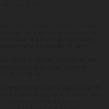
ekowisata. Saat itu aku pergi sendirian dengan
jadi aku tidak begitu hapal kota Yogya tapi dengan
kan diri seolah-olah aku sering datang ke kota
i bos ku yang kebetulan sering pergi ke Yogya.
eri bosku tidak jadi menemaniku. Pkv Game
ukup menarik dengan kulit yang coklat dan hitam
ianya sudah menginjak 39 tahun tapi masih
aerobik dan olah raga.
eneleponku hampir setiap hari bahkan sehari bisa
ahu mengapa dia sering telpon aku. Saat itu, aku
ersih dan murah di dekat jalan Malioboro. Karena
an dan aku selalu ingat anak dan isteriku.