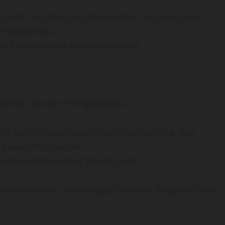
 ada satu bed lagi jadi mungkin aku bisa pake,
enggodanya.
ah tidak percaya akan ucapannya.
endekati dia dan menggodanya.
uma pake celana dalam doang dan selimut, apa
ia akan kebiasaanku.
juga kadang-kadang begitu juga”
 menawarkan untuk tinggal sekamar denganku bila