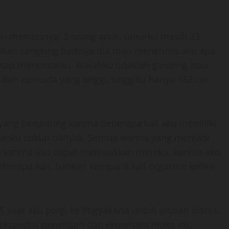
an mempunyai 3 orang anak, umurku masih 33
 bahkan sangking baiknya dia mau menerima aku apa
etap mencintaiku. Wajahku tidaklah ganteng atau
bukan pemuda yang tinggi, tinggiku hanya 162 cm
ang beruntung karena beberapa kali aku memiliki
amanku cukup banyak. Semua wanita yang menjadi
u karena aku dapat memuaskan mereka, karena aku
erapa kali, bahkan sampai 8 kali orgasme ketika
5 saat aku pergi ke Yogyakarta untuk urusan bisnis.
ekspedisi penelitian dan ekowisata maka aku