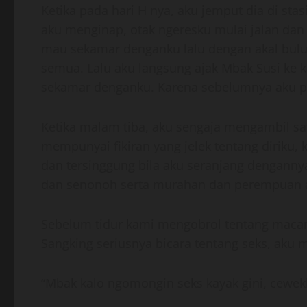
Ketika pada hari H nya, aku jemput dia di sta
aku menginap, otak ngeresku mulai jalan dan 
mau sekamar denganku lalu dengan akal bul
semua. Lalu aku langsung ajak Mbak Susi ke 
sekamar denganku. Karena sebelumnya aku pi
Ketika malam tiba, aku sengaja mengambil sat
mempunyai fikiran yang jelek tentang diriku,
dan tersinggung bila aku seranjang denganny
dan senonoh serta murahan dan perempuan aka
Sebelum tidur kami mengobrol tentang macam
Sangking seriusnya bicara tentang seks, aku
“Mbak kalo ngomongin seks kayak gini, cewekk