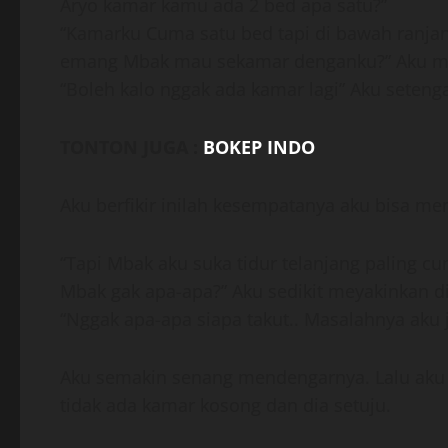
Aryo kamar kamu ada 2 bed apa satu?”
“Kamarku Cuma satu bed tapi di bawah ranjang
emang Mbak mau sekamar denganku?” Aku m
“Boleh kalo nggak ada kamar lagi” Aku seteng
TONTON JUGA :
BOKEP INDO
Aku berfikir inilah kesempatanya aku bisa m
“Tapi Mbak aku suka tidur telanjang paling c
Mbak gak apa-apa?” Aku sedikit meyakinkan d
“Nggak apa-apa siapa takut.. Masalahnya aku 
Aku semakin senang mendengarnya. Lalu aku
tidak ada kamar kosong dan dia setuju.