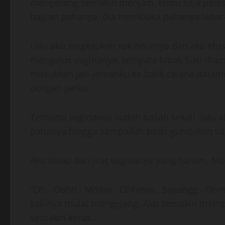
mengerang semakin menjadi, tentu saja penisku
bagian pahanya, dia membuka pahanya lebar-
Lalu aku singkapkan rok tidurnya dan aku elu
mengelus vaginanya, ternyata Mbak Susi diam
masukkan jari-jemariku ke balik celana dala
dengan jariku.
Ternyata vaginanya sudah basah sekali, lalu 
pahanya hingga sampailah pada gundukan va
Aku hisap dan jilat vaginanya yang harum, 
“Oh.. Oohh.. Mmhh.. Ohhmm.. Sayangg.. Ohmm
kakinya mulai mengejang. Aku semakin memp
semakin keras.