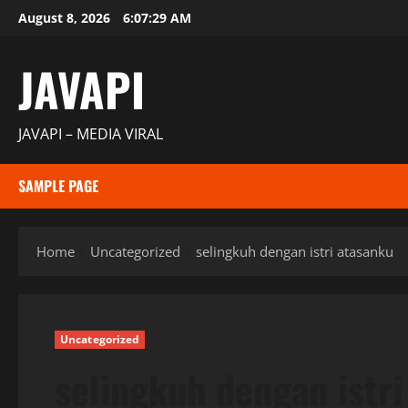
Skip
August 8, 2026
6:07:30 AM
to
content
JAVAPI
JAVAPI – MEDIA VIRAL
SAMPLE PAGE
Home
Uncategorized
selingkuh dengan istri atasanku
Uncategorized
selingkuh dengan istri