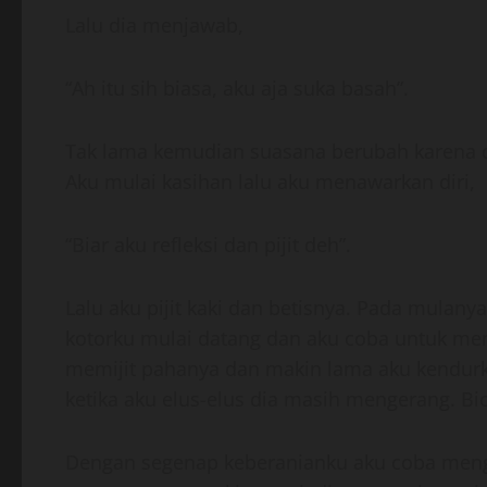
Lalu dia menjawab,
“Ah itu sih biasa, aku aja suka basah”.
Tak lama kemudian suasana berubah karena d
Aku mulai kasihan lalu aku menawarkan diri,
“Biar aku refleksi dan pijit deh”.
Lalu aku pijit kaki dan betisnya. Pada mulanya
kotorku mulai datang dan aku coba untuk mem
memijit pahanya dan makin lama aku kendurk
ketika aku elus-elus dia masih mengerang. Bi
Dengan segenap keberanianku aku coba meng