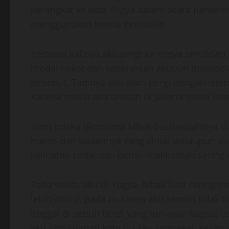
berangkat ke kota Yogya dalam acara pameran 
menggunakan kereta executive.
Pertama kalinya aku pergi ke Yogya sendirian 
modal nekat dan keberanian akupun memberani
tersebut. Tadinya aku akan pergi dengan ister
Karena masih ada urusan di Jakarta maka ist
Isteri bosku (Bernama Mbak Susi) wajahnya c
manis dan badannya yang sintal walaupun us
kelihatan sintal dan berisi, maklumlah sering 
Pada waktu aku di Yogya, Mbak Susi sering m
lebih dari 2, pada mulanya aku sendiri tidak t
tinggal di sebuh hotel yang lumayan bagus, b
aku sendirian di kota itu aku seringkali kesepi