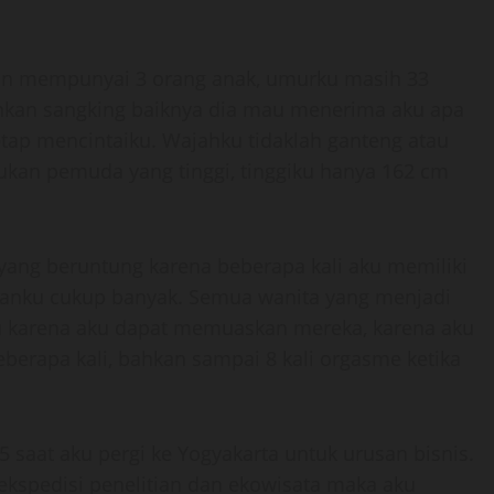
an mempunyai 3 orang anak, umurku masih 33
 bahkan sangking baiknya dia mau menerima aku apa
etap mencintaiku. Wajahku tidaklah ganteng atau
bukan pemuda yang tinggi, tinggiku hanya 162 cm
ang beruntung karena beberapa kali aku memiliki
amanku cukup banyak. Semua wanita yang menjadi
u karena aku dapat memuaskan mereka, karena aku
erapa kali, bahkan sampai 8 kali orgasme ketika
5 saat aku pergi ke Yogyakarta untuk urusan bisnis.
ekspedisi penelitian dan ekowisata maka aku