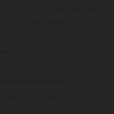
 ada satu bed lagi jadi mungkin aku bisa pake,
enggodanya.
ah tidak percaya akan ucapannya.
endekati dia dan menggodanya.
uma pake celana dalam doang dan selimut, apa
ia akan kebiasaanku.
juga kadang-kadang begitu juga”
 menawarkan untuk tinggal sekamar denganku bila