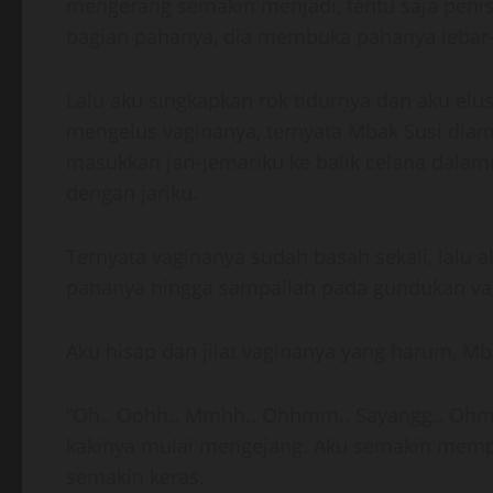
mengerang semakin menjadi, tentu saja penisku
bagian pahanya, dia membuka pahanya lebar-
Lalu aku singkapkan rok tidurnya dan aku elu
mengelus vaginanya, ternyata Mbak Susi diam
masukkan jari-jemariku ke balik celana dala
dengan jariku.
Ternyata vaginanya sudah basah sekali, lalu 
pahanya hingga sampailah pada gundukan va
Aku hisap dan jilat vaginanya yang harum, 
“Oh.. Oohh.. Mmhh.. Ohhmm.. Sayangg.. Ohmm
kakinya mulai mengejang. Aku semakin memp
semakin keras.