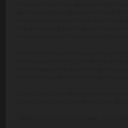
Ketika pada hari H nya, aku jemput dia di sta
aku menginap, otak ngeresku mulai jalan dan
sekamar denganku lalu dengan akal bulusku
Lalu aku langsung ajak Mbak Susi ke kamarku
sekamar denganku. Karena sebelumnya aku pi
Ketika malam tiba, aku sengaja mengambil sat
mempunyai fikiran yang jelek tentang diriku,
dan tersinggung bila aku seranjang denganny
dan senonoh serta murahan dan perempuan aka
Sebelum tidur kami mengobrol tentang macam
Sangking seriusnya bicara tentang seks, aku
“Mbak kalo ngomongin seks kayak gini, cewekk