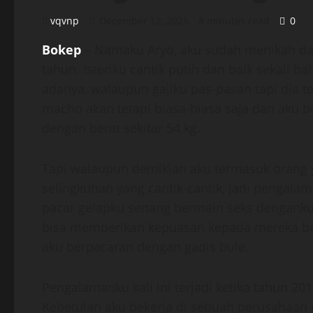
vqvnp
December 12, 2025
8 minutes read
0
Bokep
– Namaku Aryo, aku sudah menikah d
tahun. Isteriku cantik putih dan baik sekali
adanya, walaupun gajiku pas-pasan tapi dia t
macho akan tetapi biasa-biasa saja dan aku 
dengan berat sekitar 54 kg.
Tapi walaupun demikian aku termasuk orang y
selingkuhan yang cantik-cantik, jadi pengal
pacar gelapku senang bermain seks dengank
bisa memberikan kepuasan kepada mereka beb
aku berpacaran dengan gadis bule.
Pengalamanku kali ini terjadi ketika tahun 201
Kebetulan aku bekerja di sebuah perusahaan 