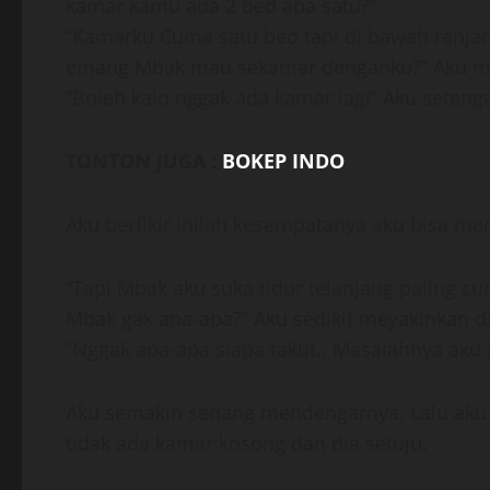
kamar kamu ada 2 bed apa satu?”
“Kamarku Cuma satu bed tapi di bawah ranjang
emang Mbak mau sekamar denganku?” Aku m
“Boleh kalo nggak ada kamar lagi” Aku seteng
TONTON JUGA :
BOKEP INDO
Aku berfikir inilah kesempatanya aku bisa m
“Tapi Mbak aku suka tidur telanjang paling c
Mbak gak apa-apa?” Aku sedikit meyakinkan d
“Nggak apa-apa siapa takut.. Masalahnya aku 
Aku semakin senang mendengarnya. Lalu aku
tidak ada kamar kosong dan dia setuju.