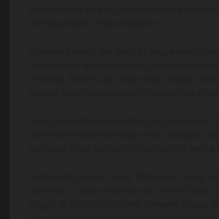
berangkat ke kota Yogya dalam acara pameran 
menggunakan kereta executive.
Pertama kalinya aku pergi ke Yogya sendirian 
modal nekat dan keberanian akupun memberani
tersebut. Tadinya aku akan pergi dengan ister
Karena masih ada urusan di Jakarta maka ist
Isteri bosku (Bernama Mbak Susi) wajahnya c
manis dan badannya yang sintal walaupun us
kelihatan sintal dan berisi, maklumlah sering 
Pada waktu aku di Yogya, Mbak Susi sering m
lebih dari 2, pada mulanya aku sendiri tidak t
tinggal di sebuh hotel yang lumayan bagus, b
aku sendirian di kota itu aku seringkali kesepi