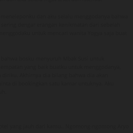
usi meneleponku dan aku selalu menggodanya bahwa
u sering dengar erangan kenikmatan dari sebelah
 menggodaku untuk mencari wanita Yogya saja buat
r bahwa bosku menyuruh Mbak Susi untuk
kesempatan yang baik buatku untuk menggodanya,
iriku. Akhirnya dia bilang bahwa dia akan
nta di bookingkan satu kamar untuknya. Aku
uh.
 hotel yang jauh dari kamu.. Ngomong-ngomong Aryo