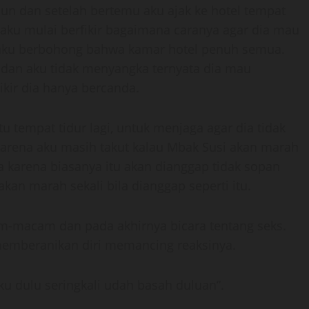
siun dan setelah bertemu aku ajak ke hotel tempat
 aku mulai berfikir bagaimana caranya agar dia mau
 aku berbohong bahwa kamar hotel penuh semua.
 dan aku tidak menyangka ternyata dia mau
kir dia hanya bercanda.
u tempat tidur lagi, untuk menjaga agar dia tidak
 karena aku masih takut kalau Mbak Susi akan marah
a karena biasanya itu akan dianggap tidak sopan
n marah sekali bila dianggap seperti itu.
-macam dan pada akhirnya bicara tentang seks.
 memberanikan diri memancing reaksinya.
u dulu seringkali udah basah duluan”.