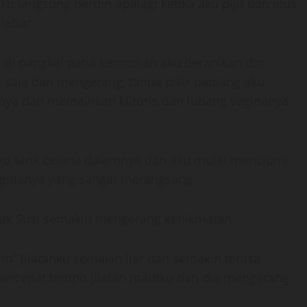
 langsung berdiri apalagi ketika aku pijit dan elus
lebar.
s di pangkal paha kemudian aku beranikan diri
 saja dan mengerang, tanpa pikir panjang aku
mnya dan memainkan klitoris dan lubang vaginanya
aku tarik celana dalamnya dan aku mulai menciumi
ginanya yang sangat merangsang.
Mbak Susi semakin mengerang kenikmatan.
” Jilatanku semakin liar dan semakin terasa
ercepat tempo jilatan mautku dan dia mengerang