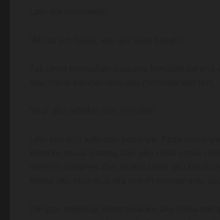
Lalu dia menjawab,
“Ah itu sih biasa, aku aja suka basah”.
Tak lama kemudian suasana berubah karena d
Aku mulai kasihan lalu aku menawarkan diri,
“Biar aku refleksi dan pijit deh”.
Lalu aku pijit kaki dan betisnya. Pada mulanya
kotorku mulai datang dan aku coba untuk mem
memijit pahanya dan makin lama aku kendurk
ketika aku elus-elus dia masih mengerang. Bi
Dengan segenap keberanianku aku coba meng