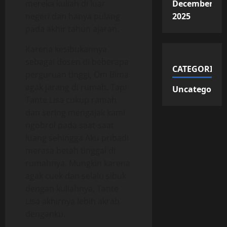
mereka kuliah di luar
December
negeri dan hanya pulang
2025
pada akhir tahun ajaran.
Karena kesibukannya
sebagai dosen di beberapa
CATEGORIES
perguruan tinggi, Om Bima
agak jarang di rumah. Tapi
Uncategorize
Tante Lisa cukup ramah
dan sering mengajak kami
ngobrol pada saat-saat
luang sehingga Aku pribadi
merasa betah tinggal di
rumahnya. Mungkin karena
agak cuek dan selalu sibuk
dengan kuliahnya, Tante
Lisa akhirnya lebih akrab
denganku.