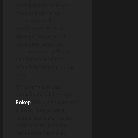
memejamkan mata dan
mencoba bernafas
perlahan untuk
mengontrol emosiku.
Seranganku berlanjut,
kuselipkan tanganku
diantara kedua p*hanya
dan kurasakan j*mb*t
m*m*k tante yang cukup
lebat.
J*ri teng*hku mulai
menjelajahi celah sempit
Bokep
dan basah yang ada
di sana. Hangat sekali
raanya. Kurasakan nafas
Tante Lisa mulai berat,
tampaknya dia makin