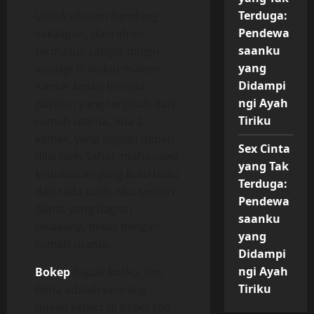
Terduga:
Untuk ukuran Bandung
Pendewa
sekalipun, daerah ini
saanku
termasuk sangat dingin
yang
apalagi di waktu malam.
Didampi
Kamar kosku berupa
ngi Ayah
paviliun yang terpisah dari
Tiriku
rumah utama. Ada 2
kamar, yang bagian depan
Sex Cinta
diisi oleh Sahat, mahasiswa
yang Tak
kedokteran yang kutu buku
Terduga:
dan rada cuek. Aku sendiri
Pendewa
dapat yang bagian
saanku
belakang, dekat dengan
yang
rumah utama.
Didampi
ngi Ayah
Bokep
Bapak kosku, Om
Tiriku
Bima adalah seorang
dosen senior di beberapa