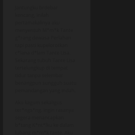
Jantungku brdebar
kencang, inilah
pertamakalinya aku
menyentuh M*m*k Tante
g*rang dewasa Perlahan
tapi pasti kupelorotkan
c*lana d*lam Tante Lisa.
Sekarang tubuh Tante Lisa
tertelungkup di tempat
tidur tanpa selembar
benangpun sungguh suatu
pemandangan yang indah.
Aku kagum sekaligus
ter*ngs*ng. Ingin rasanya
segera menancapkan
b*tang K*nt*lku ke dalam
lubang m*m*k tante. Aku