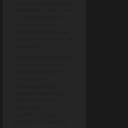
kamar mandinya dibiarkan
sedikit terbuka. Jelas Tante
Lisa sudah memberiku
lampu kuning untuk
melakukan apapun yang
diinginkan seorang laki-laki
pada wanita.
Tetapi aku masih tidak tahu
harus berbuat apa, aku
hanya terduduk diam di
kursi meja rias.
“Alex sayang tolong
ambilkan handuk dong”
nada suara Tante Lisa
mulai manja.
kuambil handuk dari
gantungan dan tanganku