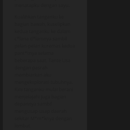
menatapku dengan sayu.
Kualihkan tanganku ke
bagian bawah, kuselipkan
kedua tanganku ke dalam
c*lana d*lamnya sambil
pelan-pelan kuremas kedua
pant*tnya selama
beberapa saat. Tante Lisa
dengan pasrah
membiarkan aku
mengeksplorasi tubuhnya.
Kini tanganku mulai berani
menjelajahi juga bagian
depannya sambil
mengusap-usap daerah
sekitar M*m*knya dengan
lembut.