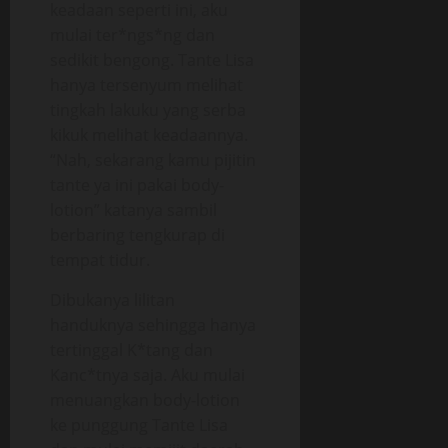
keadaan seperti ini, aku
mulai ter*ngs*ng dan
sedikit bengong. Tante Lisa
hanya tersenyum melihat
tingkah lakuku yang serba
kikuk melihat keadaannya.
“Nah, sekarang kamu pijitin
tante ya ini pakai body-
lotion” katanya sambil
berbaring tengkurap di
tempat tidur.
Dibukanya lilitan
handuknya sehingga hanya
tertinggal K*tang dan
Kanc*tnya saja. Aku mulai
menuangkan body-lotion
ke punggung Tante Lisa