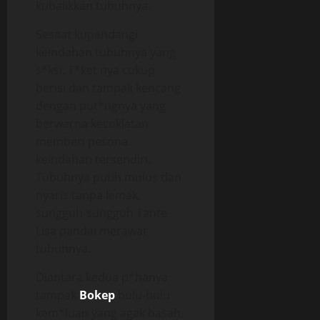
kubalikkan tubuhnya.
Sesaat kupandangi
keindahan tubuhnya yang
s*ksi. T*ket nya cukup
berisi dan tampak kencang
dengan put*ngnya yang
berwarna kecoklatan
memberi pesona
keindahan tersendiri.
Tubuhnya putih mulus dan
nyaris tanpa lemak,
sungguh-sungguh Tante
Lisa pandai merawat
tubuhnya.
Diantara kedua p*hanya
tampak
Bokep
bulu-bulu
kem*luan yang agak basah,