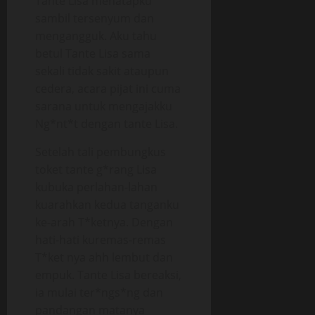
Tante Lisa menatapku
sambil tersenyum dan
mengangguk. Aku tahu
betul Tante Lisa sama
sekali tidak sakit ataupun
cedera, acara pijat ini cuma
sarana untuk mengajakku
Ng*nt*t dengan tante Lisa.
Setelah tali pembungkus
toket tante g*rang Lisa
kubuka perlahan-lahan
kuarahkan kedua tanganku
ke-arah T*ketnya. Dengan
hati-hati kuremas-remas
T*ket nya ahh lembut dan
empuk. Tante Lisa bereaksi,
ia mulai ter*ngs*ng dan
pandangan matanya