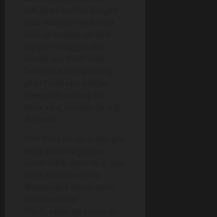
tubuhnya terlihat dengan
jelas. Kamipun meluncur
menuju tempat aerobik
dengan menggunakan
Honda Jazz Putih milik
Tante Lisa. Di sepanjang
jalan Tante Lisa banyak
mengeluh tentang Om
Bima yang semakin jarang
di rumah.
“Om Bima itu egois dan gila
kerja, padahal gajinya
sudah lebih dari cukup tapi
terus saja menerima
ditawari jadi dosen tamu
dimana-mana”
“Yach, sabar aja tante.. itu