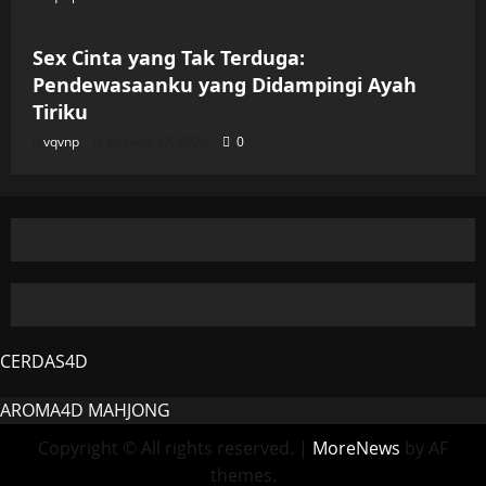
Uncategorized
Sex Cinta yang Tak Terduga:
Pendewasaanku yang Didampingi Ayah
Tiriku
vqvnp
January 12, 2026
0
CERDAS4D
AROMA4D
MAHJONG
Copyright © All rights reserved.
|
MoreNews
by AF
themes.