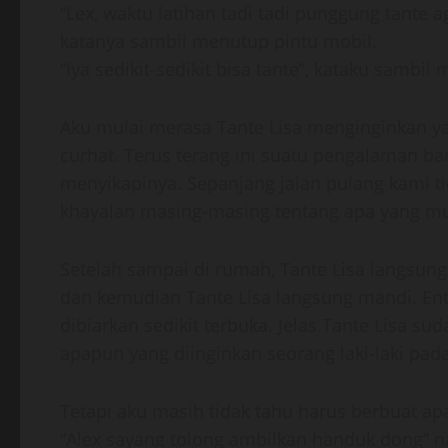
“Lex, waktu latihan tadi tadi punggung tante ag
katanya sambil menutup pintu mobil.
“Iya sedikit-sedikit bisa tante”, kataku sambi
Aku mulai merasa Tante Lisa menginginkan ya
curhat. Terus terang ini suatu pengalaman ba
menyikapinya. Sepanjang jalan pulang kami ti
khayalan masing-masing tentang apa yang mun
Setelah sampai di rumah, Tante Lisa langsun
dan kemudian Tante Lisa langsung mandi. Ent
dibiarkan sedikit terbuka. Jelas Tante Lisa
apapun yang diinginkan seorang laki-laki pad
Tetapi aku masih tidak tahu harus berbuat apa
“Alex sayang tolong ambilkan handuk dong” n