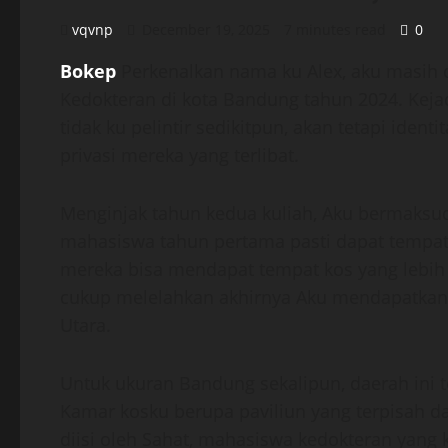
vqvnp
December 19, 2025
7 minutes read
0
Bokep
Perkenalkan nama ku Alex, aku masih 
Kedokteran di kota Bandung tahun 2024. Keja
tidak ku pelintir sedikitpun, akan tetapi ide
privasi mereka yang terlibat.
Menginjak tahun kedua kuliah, Aku bermaksud 
mahasiswa tahun pertama pasti dapat tempat 
mereka bisa mendapat tempat kos yang lebih 
cukup melelahkan akhirnya Aku mendapatkan
Utara.
Untuk ukuran Bandung sekalipun, daerah ini 
Kamar kosku berupa paviliun yang terpisah d
diisi oleh Sahat, mahasiswa kedokteran yang 