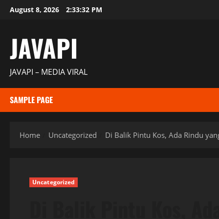
Skip
August 8, 2026
2:33:32 PM
to
content
JAVAPI
JAVAPI – MEDIA VIRAL
SAMPLE PAGE
Home
Uncategorized
Di Balik Pintu Kos, Ada Rindu yan
Uncategorized
Di Balik Pintu Kos, Ad