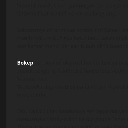
kuambil handuk dari gantungan dan tanganku
tidak melihat Tante Lisa secara langsung.
Sebenarnya ini tindakan bodoh, toh Tante Lis
masih malu-malu? Aku betul-betul salah tingk
dari kamar mandi dengan tubuh dililit handu
Bokep
Baru kali ini aku melihat Tante Lisa da
sedikit bengong. Tante Lisa hanya tersenyum 
keadaannya.
“Nah, sekarang kamu pijitin tante ya ini pakai
tempat tidur.
Dibukanya lilitan handuknya sehingga hanya t
menuangkan body-lotion ke punggung Tante L
“Tante, bagian mana yang sakit” tanyaku berla