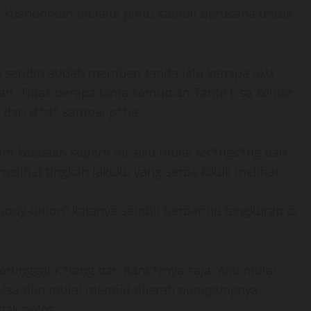
 kusodorkan melalui pintu sambil berusaha untuk
a sendiri sudah memberi tanda lalu kenapa aku
ah. Tidak berapa lama kemudian Tante Lisa keluar
k dari d*d* sampai p*ha.
lam keadaan seperti ini, aku mulai ter*ngs*ng dan
melihat tingkah lakuku yang serba kikuk melihat
 body-lotion” katanya sambil berbaring tengkurap di
ertinggal K*tang dan Kanc*tnya saja. Aku mulai
isa dan mulai memijit daerah punggungnya.
gak polos.