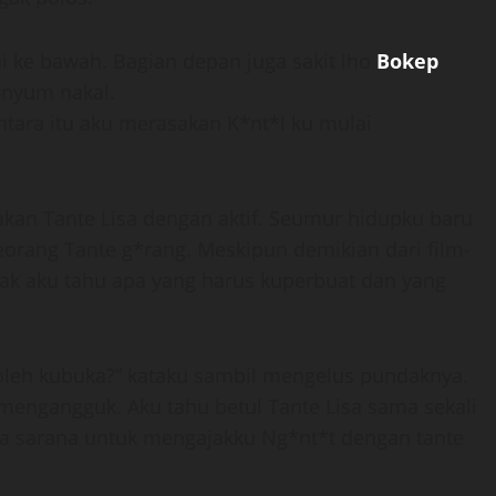
 ke bawah. Bagian depan juga sakit lho
Bokep
senyum nakal.
ntara itu aku merasakan K*nt*l ku mulai
akan Tante Lisa dengan aktif. Seumur hidupku baru
eorang Tante g*rang. Meskipun demikian dari film-
yak aku tahu apa yang harus kuperbuat dan yang
 boleh kubuka?” kataku sambil mengelus pundaknya.
engangguk. Aku tahu betul Tante Lisa sama sekali
cuma sarana untuk mengajakku Ng*nt*t dengan tante