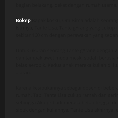
bagian belakang, dekat dengan rumah utama.
Bokep
Bapak kosku, Om Bima adalah seorang 
Istrinya, Tante Lisa, Tante g*rang yang cukup 
sekitar 160 cm dengan perawakan yang sedang
Untuk ukuran seorang Tante g*rang dengan 2 
dan tampak awet muda meski sudah berusia di 
kelas aerobik. Kedua anak mereka kuliah di l
ajaran.
Karena kesibukannya sebagai dosen di bebera
rumah. Tapi Tante Lisa cukup ramah dan seri
sehingga Aku pribadi merasa betah tinggal d
sibuk dengan kuliahnya, Tante Lisa akhirnya 