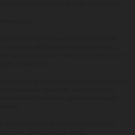
ak terkilir kamu bisa tolong pijitin tante khan?”
l mengangguk.
ng lebih jauh dari sekadar teman ngobrol dan
ru bagiku dan aku tidak tahu bagaimana harus
dak banyak bicara, kami sibuk dengan pikiran dan
gkin terjadi nanti.
g mengajakku ke kamarnya. Dikuncinya pintu kamar
ah sengaja atau tidak, pintu kamar mandinya
 sudah memberiku lampu kuning untuk melakukan
a wanita.
, aku hanya terduduk diam di kursi meja rias.
ada suara Tante Lisa mulai manja.