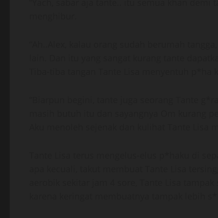
“Yach, sabar aja tante.. itu semua khan demi
menghibur.
“Ah..Alex, kalau orang sudah berumah tangga,
lain. Dan itu yang sangat kurang tante dapatk
Tiba-tiba tangan Tante Lisa menyentuh p*ha k
“Biarpun begini, tante juga seorang Tante g*r
masih butuh itu dan sayangnya Om kurang ped
Aku menoleh sejenak dan kulihat Tante Lisa
Tante Lisa terus mengelus-elus p*haku di sepa
apa kecuali, takut membuat Tante Lisa tersing
aerobik sekitar jam 4 sore, Tante Lisa tamp
karena keringat membuatnya tampak lebih s*k