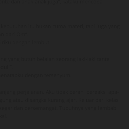
 tante dan anak-anak juga”, kataku mencoba
 kebutuhan itu bukan cuma materi, tapi juga yang
an dari Om”.
iriku dengan lembut.
ang yang butuh belaian seorang laki-laki tante
uli”.
 menatapku dengan tersenyum.
njang perjalanan. Aku tidak berani bereaksi apa-
gung atau disangka kurang ajar. Keluar dari kelas
ak segar dan bersemangat. Tubuhnya yang lembab
si.