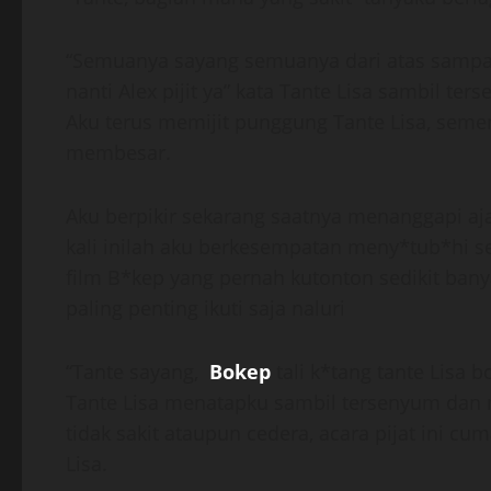
“Semuanya sayang semuanya dari atas sampai
nanti Alex pijit ya” kata Tante Lisa sambil ter
Aku terus memijit punggung Tante Lisa, seme
membesar.
Aku berpikir sekarang saatnya menanggapi aj
kali inilah aku berkesempatan meny*tub*hi s
film B*kep yang pernah kutonton sedikit ban
paling penting ikuti saja naluri
“Tante sayang,
Bokep
tali k*tang tante Lisa
Tante Lisa menatapku sambil tersenyum dan m
tidak sakit ataupun cedera, acara pijat ini 
Lisa.