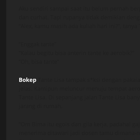
Aku sendiri sampai saat itu belum pernah ber
dan curhat. Tapi rupanya tidak demikian deng
“Alex, kamu masih ada kuliah hari ini?”, tanya 
“Enggak tante”
“Kalau begitu bisa anterin tante ke aerobik?”
“Oh, bisa tante”
Bokep
Tante Lisa tampak s*ksi dengan pakaia
jelas. Kamipun meluncur menuju tempat aero
Tante Lisa. Di sepanjang jalan Tante Lisa b
jarang di rumah.
“Om Bima itu egois dan gila kerja, padahal gaj
menerima ditawari jadi dosen tamu dimana-