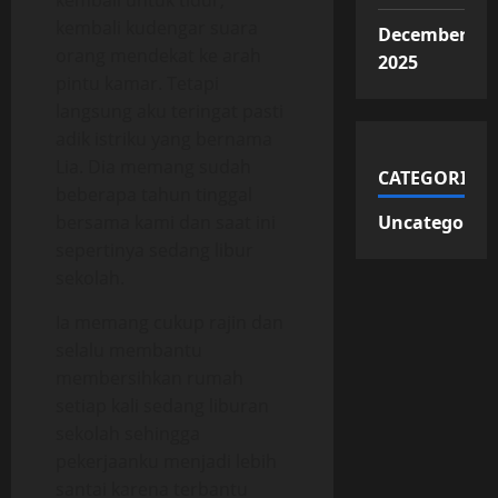
kembali untuk tidur,
kembali kudengar suara
December
orang mendekat ke arah
2025
pintu kamar. Tetapi
langsung aku teringat pasti
adik istriku yang bernama
Lia. Dia memang sudah
CATEGORIES
beberapa tahun tinggal
bersama kami dan saat ini
Uncategorize
sepertinya sedang libur
sekolah.
Ia memang cukup rajin dan
selalu membantu
membersihkan rumah
setiap kali sedang liburan
sekolah sehingga
pekerjaanku menjadi lebih
santai karena terbantu