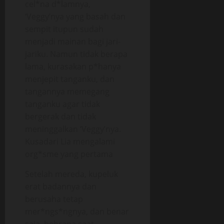
cel*na d*lamnya,
‘Veggy’nya yang basah dan
sempit itupun sudah
menjadi mainan bagi jari-
jariku. Namun tidak berapa
lama, kurasakan p*hanya
menjepit tanganku, dan
tangannya memegang
tanganku agar tidak
bergerak dan tidak
meninggalkan ‘Veggy’nya.
Kusadari Lia mengalami
org*sme yang pertama
Setelah mereda, kupeluk
erat badannya dan
berusaha tetap
mer*ngs*ngnya, dan benar