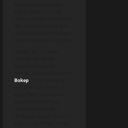
Penny’ku walau hanya
bagian kepalanya saja.
Namun sedikit demi sedikit
‘Mr. Penny’ku masuk dan
akhirnya seluruh b*tangku
masuk ke dalam ‘Veggy’nya.
Setelah aku diamkan
sejenak, aku mulai
bergerak keluar dan
masuk, dan sempat kulihat
Bokep
cairan berwarna
merah muda, tanda
keper*wan*nnya telah
kudapatkan. Er*ngan
nikmat kami berdua,
terdengar sangat romantis
saat itu. Lia belajar sangat