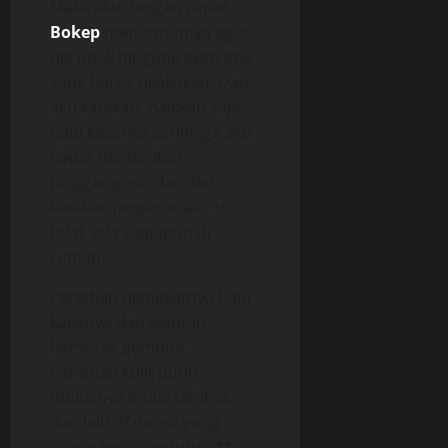
Maka aku dengan cepat
Bokep
menuntunnya agar
dia tidak bingung akan apa
yang harus dilakukan. Dan
aku katakan, naikkan saja
baju kaosnya sehingga aku
dapat memeriksa
pinggangnya, dan aku
katakan jangan malu, toh
tidak ada siapapun di
rumah.
Perlahan diangkatnya baju
kaosnya dan akupun
bersorak gembira.
Perlahan kulit putih
mulusnya mulai terlihat,
dan lalu d*danya yang
cukup besar tertutup **