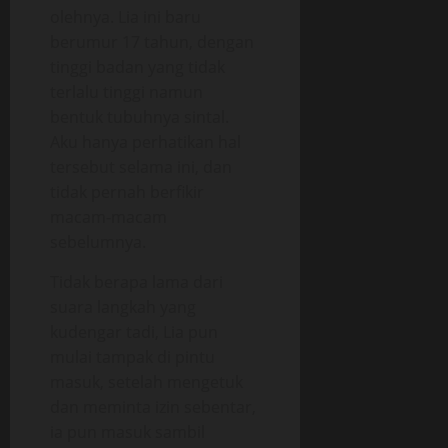
olehnya. Lia ini baru
berumur 17 tahun, dengan
tinggi badan yang tidak
terlalu tinggi namun
bentuk tubuhnya sintal.
Aku hanya perhatikan hal
tersebut selama ini, dan
tidak pernah berfikir
macam-macam
sebelumnya.
Tidak berapa lama dari
suara langkah yang
kudengar tadi, Lia pun
mulai tampak di pintu
masuk, setelah mengetuk
dan meminta izin sebentar,
ia pun masuk sambil