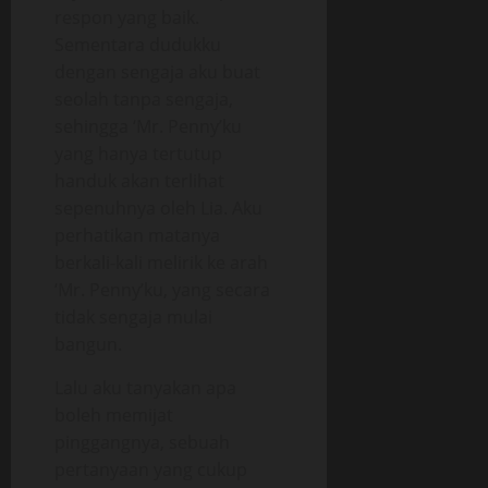
respon yang baik.
Sementara dudukku
dengan sengaja aku buat
seolah tanpa sengaja,
sehingga ‘Mr. Penny’ku
yang hanya tertutup
handuk akan terlihat
sepenuhnya oleh Lia. Aku
perhatikan matanya
berkali-kali melirik ke arah
‘Mr. Penny’ku, yang secara
tidak sengaja mulai
bangun.
Lalu aku tanyakan apa
boleh memijat
pinggangnya, sebuah
pertanyaan yang cukup