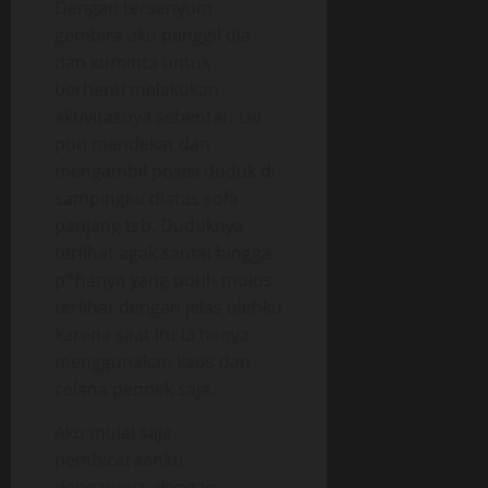
Dengan tersenyum
gembira aku panggil dia
dan kuminta untuk
berhenti melakukan
aktivitasnya sebentar. Lia
pun mendekat dan
mengambil posisi duduk di
sampingku diatas sofa
panjang tsb. Duduknya
terlihat agak santai hingga
p*hanya yang putih mulus
terlihat dengan jelas olehku
karena saat itu ia hanya
menggunakan kaos dan
celana pendek saja.
Aku mulai saja
pembicaraanku
dengannya, dengan