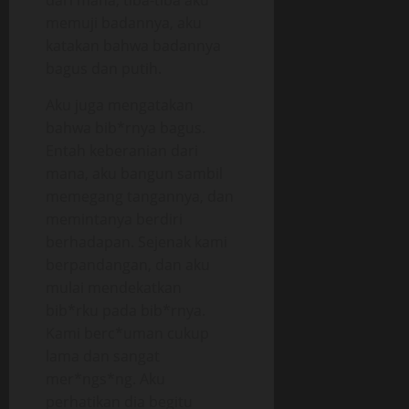
dari mana, tiba-tiba aku
memuji badannya, aku
katakan bahwa badannya
bagus dan putih.
Aku juga mengatakan
bahwa bib*rnya bagus.
Entah keberanian dari
mana, aku bangun sambil
memegang tangannya, dan
memintanya berdiri
berhadapan. Sejenak kami
berpandangan, dan aku
mulai mendekatkan
bib*rku pada bib*rnya.
Kami berc*uman cukup
lama dan sangat
mer*ngs*ng. Aku
perhatikan dia begitu