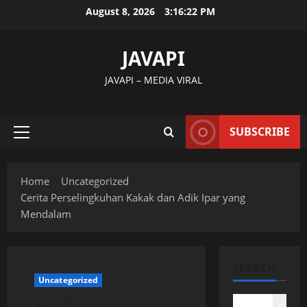
Skip
August 8, 2026
3:16:23 PM
to
content
JAVAPI
JAVAPI – MEDIA VIRAL
SUBSCRIBE
Primary
Menu
Home
Uncategorized
Cerita Perselingkuhan Kakak dan Adik Ipar yang
Mendalam
SEARCH
Uncategorized