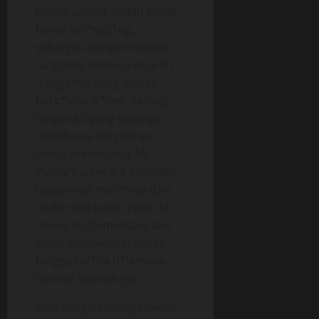
membuatnya sudah benar-
benar ter*ngs*ng,
sehingga dengan mudah
tanganku menuju ke arah
‘Veggy’nya yang masih
berc*lana d*lam, sedang
tanganku yang satunya
membawa tangannya
untuk memegang ‘Mr.
Penny’ku. Secara otomatis
tangannya mer*mas dan
mulai naik turun pada ‘Mr.
Penny’ku. Sementara aku
sibuk menaikkan roknya
hingga cel*na d*lamnya
terlihat seluruhnya.
Dan dengan menyibakkan