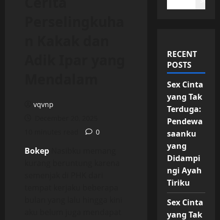
Cerita
Search
Perselingkuha
n Kakak dan
RECENT
Adik Ipar yang
POSTS
Mendalam
Sex Cinta
yang Tak
vqvnp
Terduga:
December 20, 2025
Pendewa
10 minutes read
0
saanku
yang
Bokep
Nasibku memang
Didampi
kurang beruntung karena
ngi Ayah
semenjak di PHK dari
Tiriku
tempat kerjaku beberapa
bulan yang lalu hingga kini
Sex Cinta
aku belum juga mendapat
yang Tak