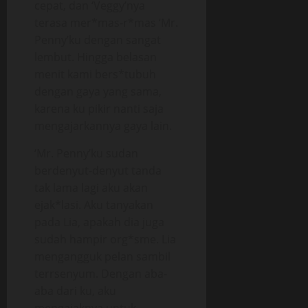
cepat, dan ‘Veggy’nya
terasa mer*mas-r*mas ‘Mr.
Penny’ku dengan sangat
lembut. Hingga belasan
menit kami bers*tubuh
dengan gaya yang sama,
karena ku pikir nanti saja
mengajarkannya gaya lain.
‘Mr. Penny’ku sudan
berdenyut-denyut tanda
tak lama lagi aku akan
ejak*lasi. Aku tanyakan
pada Lia, apakah dia juga
sudah hampir org*sme. Lia
mengangguk pelan sambil
terrsenyum. Dengan aba-
aba dari ku, aku