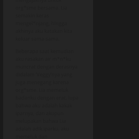
mengajaknya untuk
org*sme bersama. Lia
semakin keras
mengel*njang, hingga
akhinya aku katakan kita
keluar sama-sama.
Beberapa saat kemudian
aku rasakan air m*n*ku
muncrat dengan derasnya
didalam ‘Veggy’nya yang
juga menegang karena
org*sme. Lia memeluk
badanku dengan erat, lupa
bahwa aku adalah kakak
iparnya, dan akupun
melupakan bahwa Lia
adalah adik iparku, aku
memeluk dan