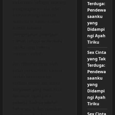
pekerjaan. Sebagai seorang
Terduga:
pengangguran, aku lebih
Pendewa
banyak menghabiskan
saanku
waktuku di dalam rumah
yang
sambil sesekali
Didampi
mengerjakan pekerjaan
ngi Ayah
rumah tangga sementara
Tiriku
istriku yang bekerja
Sex Cinta
mencari nafkah.
yang Tak
Aku diberhentikan oleh
Terduga:
pihak perusahaan karena
Pendewa
sudah beberapa kali
saanku
terlibat dalam aksi demo
yang
karyawan yang menuntut
Didampi
kenaikan upah para
ngi Ayah
pekerja. Sialnya setelah
Tiriku
beberapa bulan tuntutan
Sex Cinta