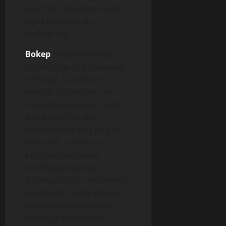
bern*fsu, mungkin sudah
sejak tadi pagi dia
ter*ngs*ng.
Bokep
Tanganku yang
sudah sejak tadi berada di
d*danya, kuarahkan
menuju tangannya, dan
menariknya menuju sofa.
Kutidurkan Lia dan
menindihnya dari pinggul
ke bawah, sementara
tanganku berusaha
membuka bajunya.
Beberapa saat nampaknya
kesadaran Lia bangkit dan
melakukan perlawanan,
sehingga kuhentikan