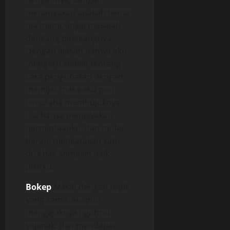
menanyakan apakah benar
dia mempunyai masalah
dengang pinggangnya.
Dengan alasan bahwa aku
mengerti sedikit tentang
cara pengobatan dengan
memijat maka aku pun
berusaha membujuknya.
Dia hanya mengiyakan
permintaanku, dan mulai
berani mengatakan satu
dua hal. Semakin baik
pikirku.
Bokep
Masih dengan topik
yang sama, akupun
mengajaknya ngobrol
sejenak, dan mendapat