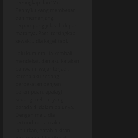
tersingkap dan ‘Mr.
Penny’ku yang membesar
dan memanjang,
terpampang jelas di depan
matanya. Pasti tersingkap
sewaktu dia kaget tadi.
Lalu kuminta Lia kembali
mendekat, dan aku katakan
bahwa ini wajar terjadi,
karena aku sedang
berdekatan dengan
perempuan, apalagi
sedang melihat yang
berada di dalam bajunya.
Dengan malu dia
tertunduk. Lalu aku
lanjutkan, entah pikiran