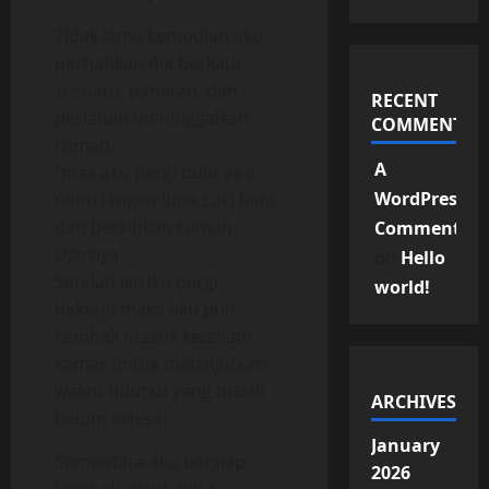
Tidak lama kemudian aku
perhatikan dia berkata
sesuatu, pamitan, dan
RECENT
perlahan meninggalkan
COMMENTS
rumah.
A
“mas aku pergi dulu ya !!
WordPress
nanti jangan lupa cuci baju
dan bersihkan rumah.
Commenter
Ujarnya
on
Hello
Setelah istriku pergi
world!
bekerja maka aku pun
kembali masuk kedalam
kamar untuk melanjutkan
waktu tidurku yang masih
ARCHIVES
belum selesai.
January
Sementara aku bersiap
2026