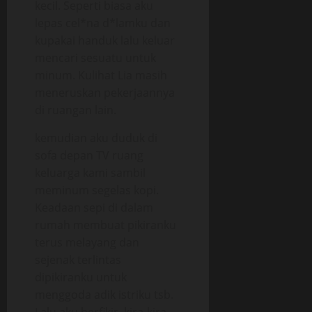
kecil. Seperti biasa aku
lepas cel*na d*lamku dan
kupakai handuk lalu keluar
mencari sesuatu untuk
minum. Kulihat Lia masih
meneruskan pekerjaannya
di ruangan lain.
kemudian aku duduk di
sofa depan TV ruang
keluarga kami sambil
meminum segelas kopi.
Keadaan sepi di dalam
rumah membuat pikiranku
terus melayang dan
sejenak terlintas
dipikiranku untuk
menggoda adik istriku tsb.