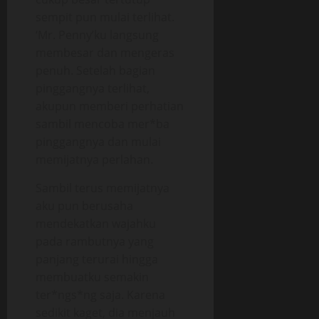
sempit pun mulai terlihat.
‘Mr. Penny’ku langsung
membesar dan mengeras
penuh. Setelah bagian
pinggangnya terlihat,
akupun memberi perhatian
sambil mencoba mer*ba
pinggangnya dan mulai
memijatnya perlahan.
Sambil terus memijatnya
aku pun berusaha
mendekatkan wajahku
pada rambutnya yang
panjang terurai hingga
membuatku semakin
ter*ngs*ng saja. Karena
sedikit kaget, dia menjauh