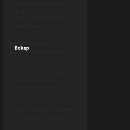
Lalu aku berfikir, kira-kira
topik apa yang akan aku
pakai, karena selama ini
aku jarang sekali bicara
dengan dia.
Sambil aku perhatikan
Bokep
Lia yang sedang
sibuk menyapu lantai, aku
mengingat-ingat yang
pernah istriku katakan soal
dia. Akhirnya aku ingat
bahwa dia memiliki
masalah dengan
pinggangnya yang pernah
terkilir beberapa hari yang
lalu saat sedang berolah
raga disekolahnya.