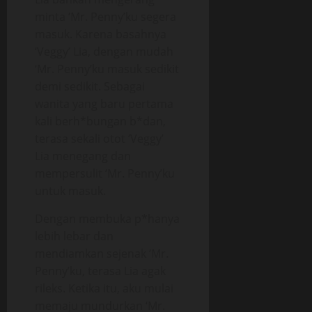
minta ‘Mr. Penny’ku segera
masuk. Karena basahnya
‘Veggy’ Lia, dengan mudah
‘Mr. Penny’ku masuk sedikit
demi sedikit. Sebagai
wanita yang baru pertama
kali berh*bungan b*dan,
terasa sekali otot ‘Veggy’
Lia menegang dan
mempersulit ‘Mr. Penny’ku
untuk masuk.
Dengan membuka p*hanya
lebih lebar dan
mendiamkan sejenak ‘Mr.
Penny’ku, terasa Lia agak
rileks. Ketika itu, aku mulai
memaju mundurkan ‘Mr.