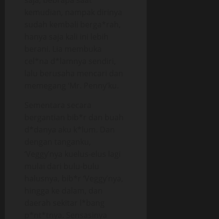
saja, bebrapa saat
kemudian, nampak dirinya
sudah kembali berga*rah,
hanya saja kali ini lebih
berani. Lia membuka
cel*na d*lamnya sendiri,
lalu berusaha mencari dan
memegang ‘Mr. Penny’ku.
Sementara secara
bergantian bib*r dan buah
d*danya aku k*lum. Dan
dengan tanganku,
‘Veggy’nya kuelus-elus lagi
mulai dari bulu-bulu
halusnya, bib*r ‘Veggy’nya,
hingga ke dalam, dan
daerah sekitar l*bang
p*nt*tnya. Sensasinya