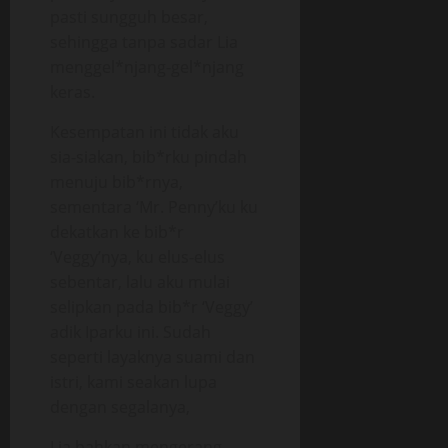
pasti sungguh besar,
sehingga tanpa sadar Lia
menggel*njang-gel*njang
keras.
Kesempatan ini tidak aku
sia-siakan, bib*rku pindah
menuju bib*rnya,
sementara ‘Mr. Penny’ku ku
dekatkan ke bib*r
‘Veggy’nya, ku elus-elus
sebentar, lalu aku mulai
selipkan pada bib*r ‘Veggy’
adik Iparku ini. Sudah
seperti layaknya suami dan
istri, kami seakan lupa
dengan segalanya,
Lia bahkan mengerang