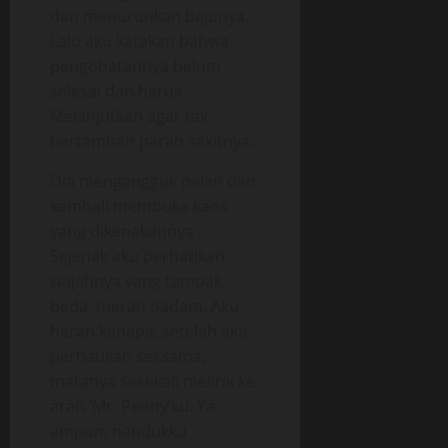
dan menurunkan bajunya.
Lalu aku katakan bahwa
pengobatannya belum
selesai dan harus
Melanjutkan agar tak
bertambah parah sakitnya.
Dia mengangguk pelan dan
kembali membuka kaos
yang dikenakannya .
Sejenak aku perhatikan
wajahnya yang tampak
beda, merah padam. Aku
heran kenapa, setelah aku
perhatikan seksama,
matanya sesekali melirik ke
arah ‘Mr. Penny’ku. Ya
ampun, handukku