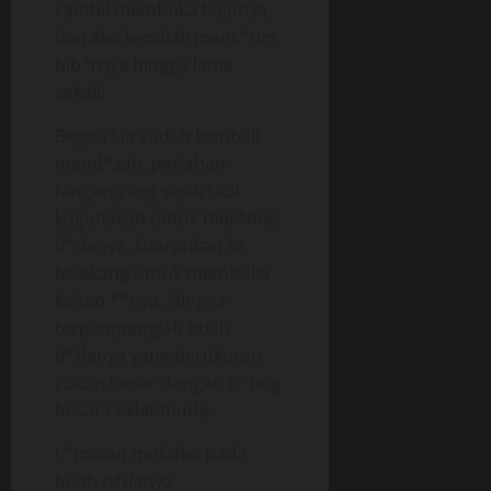
sambil membuka bajunya,
dan aku kembali menc*um
bib*rnya hingga lama
sekali.
Begitu Lia sudah kembali
mend*sah, perlahan
tangan yang sejak tadi
kugunakan untuk mer*mas
d*danya, kuarahkan ke
belakang untuk membuka
kaitan **nya. Hingga
terpampanglah buah
d*danya yang berukuran
cukup besar dengan p*ting
besar coklat muda.
L*matan mulutku pada
buah d*danya