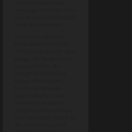
membawa sapu tanpa
menunggu izin dariku. Baru
pagi ini aku perhatikan adik
istriku ini secara jelas.
Karena aku selalu tidur
hanya dengan bercel*na
d*lam, maka aku pikir akan
ganggu dia. Dengan masih
pura-pura tidur, aku
mengg*liat ke samping
hingga selimutku pun
tersingkap. Sehingga
bagian bawahku sudah
tidak tertutup apapun,
sementara karena bangun
tidur dan belum sempat ke
WC, kem*lu*nku sudah