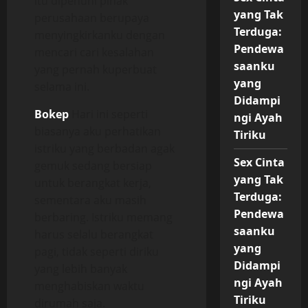
itu dipenuhi pihak
yang Tak
perusahaan berupaya
Terduga:
menyingkirkanku dengan
Pendewa
mencari cari kesalahan
saanku
yang pernah kuperbuat
yang
selama ini.
Didampi
Bokep
Hari ini seperti
ngi Ayah
biasanya aku perhatikan
Tiriku
istriku yang berbadan agak
Sex Cinta
gemuk sedang bersiap
yang Tak
untuk berangkat kerja,
Terduga:
sementara aku masih
Pendewa
berbaring. Istriku memang
saanku
harus selalu berangkat
yang
pagi, tidak seperti diriku
Didampi
yang lebih banyak
ngi Ayah
menghabiskan waktu
Tiriku
dirumah saja.