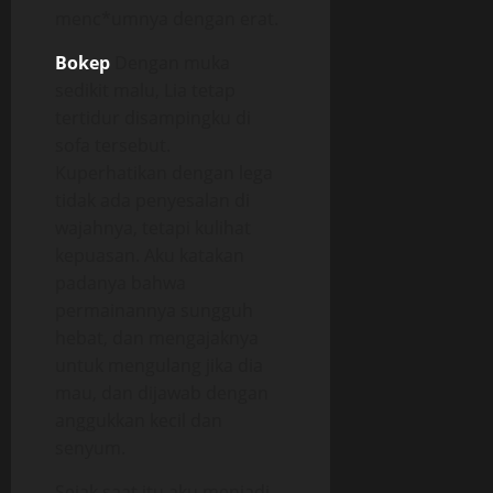
menc*umnya dengan erat.
Bokep
Dengan muka
sedikit malu, Lia tetap
tertidur disampingku di
sofa tersebut.
Kuperhatikan dengan lega
tidak ada penyesalan di
wajahnya, tetapi kulihat
kepuasan. Aku katakan
padanya bahwa
permainannya sungguh
hebat, dan mengajaknya
untuk mengulang jika dia
mau, dan dijawab dengan
anggukkan kecil dan
senyum.
Sejak saat itu aku menjadi