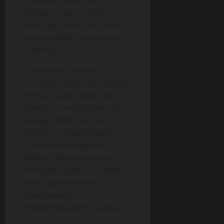
sumbernya dari otot
pinggang yang terkilir,
maka aku minta dia untuk
menunjukkan lokasi rasa
sakitnya.
Sejenak dia terdiam,
mungkin dipikirnya, apakah
ini harus atau tidak. Aku
kembali menyadarkannya
dengan memintanya
kembali memperlihatkan
sumber rasa nyerinya.
Melihat tatapannya aku
mengerti bahwa dia tidak
tahu apa yang harus
dikerjakannya untuk
memenuhi permintaanku.