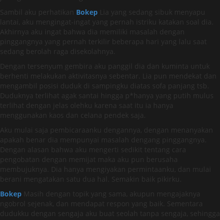
Sambil aku perhatikan
Bokep
Lia yang sedang sibuk menyapu
lantai, aku mengingat-ingat yang pernah istriku katakan soal dia.
Akhirnya aku ingat bahwa dia memiliki masalah dengan
pinggangnya yang pernah terkilir beberapa hari yang lalu saat
sedang berolah raga disekolahnya.
Dengan tersenyum gembira aku panggil dia dan kuminta untuk
berhenti melakukan aktivitasnya sebentar. Lia pun mendekat dan
mengambil posisi duduk di sampingku diatas sofa panjang tsb.
Duduknya terlihat agak santai hingga p*hanya yang putih mulus
terlihat dengan jelas olehku karena saat itu ia hanya
menggunakan kaos dan celana pendek saja.
Aku mulai saja pembicaraanku dengannya, dengan menanyakan
apakah benar dia mempunyai masalah dengang pinggangnya.
Dengan alasan bahwa aku mengerti sedikit tentang cara
pengobatan dengan memijat maka aku pun berusaha
membujuknya. Dia hanya mengiyakan permintaanku, dan mulai
berani mengatakan satu dua hal. Semakin baik pikirku.
Bokep
Masih dengan topik yang sama, akupun mengajaknya
ngobrol sejenak, dan mendapat respon yang baik. Sementara
dudukku dengan sengaja aku buat seolah tanpa sengaja, sehingga