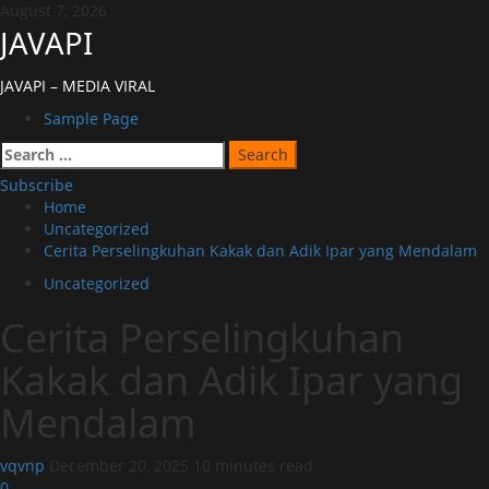
Skip
August 7, 2026
to
JAVAPI
content
JAVAPI – MEDIA VIRAL
Primary
Sample Page
Menu
Search
for:
Subscribe
Home
Uncategorized
Cerita Perselingkuhan Kakak dan Adik Ipar yang Mendalam
Uncategorized
Cerita Perselingkuhan
Kakak dan Adik Ipar yang
Mendalam
vqvnp
December 20, 2025
10 minutes read
0