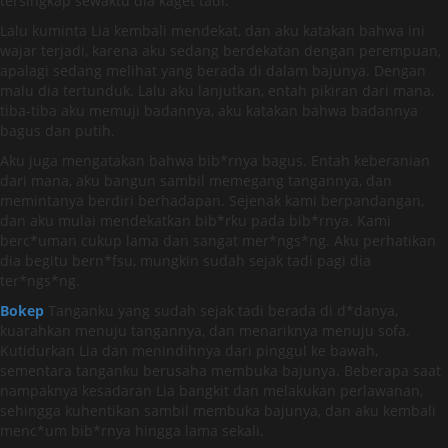
tersingkap sewaktu dia kaget tadi.
Lalu kuminta Lia kembali mendekat, dan aku katakan bahwa ini
wajar terjadi, karena aku sedang berdekatan dengan perempuan,
apalagi sedang melihat yang berada di dalam bajunya. Dengan
malu dia tertunduk. Lalu aku lanjutkan, entah pikiran dari mana,
tiba-tiba aku memuji badannya, aku katakan bahwa badannya
bagus dan putih.
Aku juga mengatakan bahwa bib*rnya bagus. Entah keberanian
dari mana, aku bangun sambil memegang tangannya, dan
memintanya berdiri berhadapan. Sejenak kami berpandangan,
dan aku mulai mendekatkan bib*rku pada bib*rnya. Kami
berc*uman cukup lama dan sangat mer*ngs*ng. Aku perhatikan
dia begitu bern*fsu, mungkin sudah sejak tadi pagi dia
ter*ngs*ng.
Bokep
Tanganku yang sudah sejak tadi berada di d*danya,
kuarahkan menuju tangannya, dan menariknya menuju sofa.
Kutidurkan Lia dan menindihnya dari pinggul ke bawah,
sementara tanganku berusaha membuka bajunya. Beberapa saat
nampaknya kesadaran Lia bangkit dan melakukan perlawanan,
sehingga kuhentikan sambil membuka bajunya, dan aku kembali
menc*um bib*rnya hingga lama sekali.