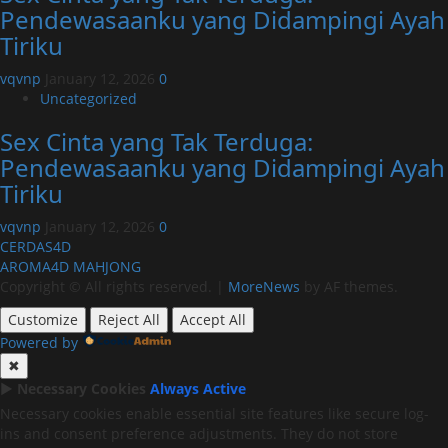
Pendewasaanku yang Didampingi Ayah
Tiriku
vqvnp
January 12, 2026
0
Uncategorized
Sex Cinta yang Tak Terduga:
Pendewasaanku yang Didampingi Ayah
Tiriku
vqvnp
January 12, 2026
0
CERDAS4D
AROMA4D
MAHJONG
Copyright © All rights reserved.
|
MoreNews
by AF themes.
Customize
Reject All
Accept All
Powered by
✖
►
Necessary Cookies
Always Active
Necessary cookies enable essential site features like secure log-
ins and consent preference adjustments. They do not store