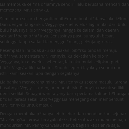
Lia membuka cel*na d*lamnya sendiri, lalu berusaha mencari dan
memegang ‘Mr. Penny’ku.
Sementara secara bergantian bib*r dan buah d*danya aku k*lum.
Dan dengan tanganku, ‘Veggy’nya kuelus-elus lagi mulai dari bulu-
bulu halusnya, bib*r ‘Veggy’nya, hingga ke dalam, dan daerah
sekitar l*bang p*nt*tnya. Sensasinya pasti sungguh besar,
sehingga tanpa sadar Lia menggel*njang-gel*njang keras.
Kesempatan ini tidak aku sia-siakan, bib*rku pindah menuju
bib*rnya, sementara ‘Mr. Penny’ku ku dekatkan ke bib*r
‘Veggy’nya, ku elus-elus sebentar, lalu aku mulai selipkan pada
bib*r ‘Veggy’ adik Iparku ini. Sudah seperti layaknya suami dan
istri, kami seakan lupa dengan segalanya,
Lia bahkan mengerang minta ‘Mr. Penny’ku segera masuk. Karena
basahnya ‘Veggy’ Lia, dengan mudah ‘Mr. Penny’ku masuk sedikit
demi sedikit. Sebagai wanita yang baru pertama kali berh*bungan
b*dan, terasa sekali otot ‘Veggy’ Lia menegang dan mempersulit
‘Mr. Penny’ku untuk masuk.
Dengan membuka p*hanya lebih lebar dan mendiamkan sejenak
‘Mr. Penny’ku, terasa Lia agak rileks. Ketika itu, aku mulai memaju
mundurkan ‘Mr. Penny’ku walau hanya bagian kepalanya saja.