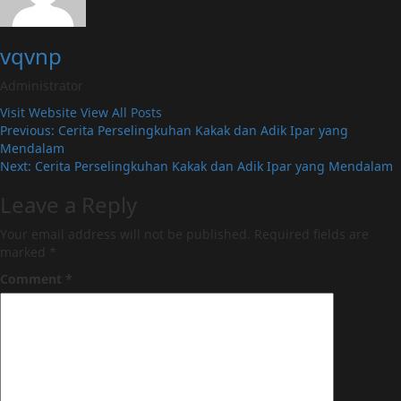
vqvnp
Administrator
Visit Website
View All Posts
Post
Previous:
Cerita Perselingkuhan Kakak dan Adik Ipar yang
Mendalam
navigation
Next:
Cerita Perselingkuhan Kakak dan Adik Ipar yang Mendalam
Leave a Reply
Your email address will not be published.
Required fields are
marked
*
Comment
*