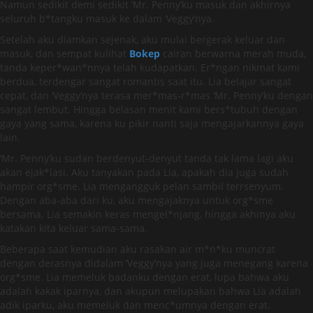
Namun sedikit demi sedikit ‘Mr. Penny’ku masuk dan akhirnya
seluruh b*tangku masuk ke dalam ‘Veggy’nya.
Setelah aku diamkan sejenak, aku mulai bergerak keluar dan
masuk, dan sempat kulihat
Bokep
cairan berwarna merah muda,
tanda keper*wan*nnya telah kudapatkan. Er*ngan nikmat kami
berdua, terdengar sangat romantis saat itu. Lia belajar sangat
cepat, dan ‘Veggy’nya terasa mer*mas-r*mas ‘Mr. Penny’ku dengan
sangat lembut. Hingga belasan menit kami bers*tubuh dengan
gaya yang sama, karena ku pikir nanti saja mengajarkannya gaya
lain.
‘Mr. Penny’ku sudan berdenyut-denyut tanda tak lama lagi aku
akan ejak*lasi. Aku tanyakan pada Lia, apakah dia juga sudah
hampir org*sme. Lia mengangguk pelan sambil terrsenyum.
Dengan aba-aba dari ku, aku mengajaknya untuk org*sme
bersama. Lia semakin keras mengel*njang, hingga akhinya aku
katakan kita keluar sama-sama.
Beberapa saat kemudian aku rasakan air m*n*ku muncrat
dengan derasnya didalam ‘Veggy’nya yang juga menegang karena
org*sme. Lia memeluk badanku dengan erat, lupa bahwa aku
adalah kakak iparnya, dan akupun melupakan bahwa Lia adalah
adik iparku, aku memeluk dan menc*umnya dengan erat.