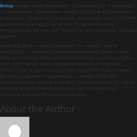
Bokep
Dengan muka sedikit malu, Lia tetap tertidur disampingku
di sofa tersebut. Kuperhatikan dengan lega tidak ada penyesalan
di wajahnya, tetapi kulihat kepuasan. Aku katakan padanya bahwa
permainannya sungguh hebat, dan mengajaknya untuk
mengulang jika dia mau, dan dijawab dengan anggukkan kecil dan
senyum.
Sejak saat itu aku menjadi ketagihan dan semakin sering
mengajak Lia untuk bers*tubuh terutama ketika istriku sedang
tidak ada dirumah. Beberapa bulan kemudian Lia pun mengaku
telah hamil namun demi menjaga kerahasian sk*ndal kami
berdua maka ia pun berbohong dan mengatakan bahwa mantan
pacarnya yang telah menghamilinya sehingga istriku tak
mengetahui kalau aku lah yang telah menghamili adiknya. Hal ini
memang sengaja disembunyikannya agar dapat menjaga
hubungan baik diantara Lia dan kakaknya.
About the Author