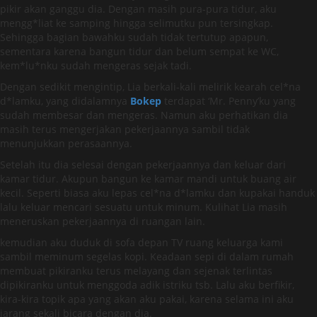
pikir akan ganggu dia. Dengan masih pura-pura tidur, aku
mengg*liat ke samping hingga selimutku pun tersingkap.
Sehingga bagian bawahku sudah tidak tertutup apapun,
sementara karena bangun tidur dan belum sempat ke WC,
kem*lu*nku sudah mengeras sejak tadi.
Dengan sedikit mengintip, Lia berkali-kali melirik kearah cel*na
d*lamku, yang didalamnya
Bokep
terdapat ‘Mr. Penny’ku yang
sudah membesar dan mengeras. Namun aku perhatikan dia
masih terus mengerjakan pekerjaannya sambil tidak
menunjukkan perasaannya.
Setelah itu dia selesai dengan pekerjaannya dan keluar dari
kamar tidur. Akupun bangun ke kamar mandi untuk buang air
kecil. Seperti biasa aku lepas cel*na d*lamku dan kupakai handuk
lalu keluar mencari sesuatu untuk minum. Kulihat Lia masih
meneruskan pekerjaannya di ruangan lain.
kemudian aku duduk di sofa depan TV ruang keluarga kami
sambil meminum segelas kopi. Keadaan sepi di dalam rumah
membuat pikiranku terus melayang dan sejenak terlintas
dipikiranku untuk menggoda adik istriku tsb. Lalu aku berfikir,
kira-kira topik apa yang akan aku pakai, karena selama ini aku
jarang sekali bicara dengan dia.