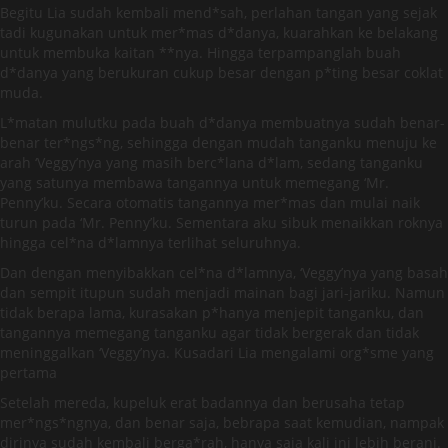
Begitu Lia sudah kembali mend*sah, perlahan tangan yang sejak
tadi kugunakan untuk mer*mas d*danya, kuarahkan ke belakang
untuk membuka kaitan **nya. Hingga terpampanglah buah
d*danya yang berukuran cukup besar dengan p*ting besar coklat
muda.
L*matan mulutku pada buah d*danya membuatnya sudah benar-
benar ter*ngs*ng, sehingga dengan mudah tanganku menuju ke
arah ‘Veggy’nya yang masih berc*lana d*lam, sedang tanganku
yang satunya membawa tangannya untuk memegang ‘Mr.
Penny’ku. Secara otomatis tangannya mer*mas dan mulai naik
turun pada ‘Mr. Penny’ku. Sementara aku sibuk menaikkan roknya
hingga cel*na d*lamnya terlihat seluruhnya.
Dan dengan menyibakkan cel*na d*lamnya, ‘Veggy’nya yang basah
dan sempit itupun sudah menjadi mainan bagi jari-jariku. Namun
tidak berapa lama, kurasakan p*hanya menjepit tanganku, dan
tangannya memegang tanganku agar tidak bergerak dan tidak
meninggalkan ‘Veggy’nya. Kusadari Lia mengalami org*sme yang
pertama
Setelah mereda, kupeluk erat badannya dan berusaha tetap
mer*ngs*ngnya, dan benar saja, bebrapa saat kemudian, nampak
dirinya sudah kembali berga*rah, hanya saja kali ini lebih berani.