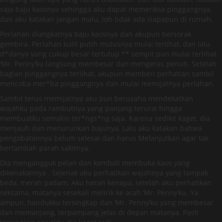
saja baju kaosnya sehingga aku dapat memeriksa pinggangnya,
dan aku katakan jangan malu, toh tidak ada siapapun di rumah.
Perlahan diangkatnya baju kaosnya dan akupun bersorak
gembira. Perlahan kulit putih mulusnya mulai terlihat, dan lalu
d*danya yang cukup besar tertutup ** sempit pun mulai terlihat.
‘Mr. Penny’ku langsung membesar dan mengeras penuh. Setelah
bagian pinggangnya terlihat, akupun memberi perhatian sambil
mencoba mer*ba pinggangnya dan mulai memijatnya perlahan.
Sambil terus memijatnya aku pun berusaha mendekatkan
wajahku pada rambutnya yang panjang terurai hingga
membuatku semakin ter*ngs*ng saja. Karena sedikit kaget, dia
menjauh dan menurunkan bajunya. Lalu aku katakan bahwa
pengobatannya belum selesai dan harus Melanjutkan agar tak
bertambah parah sakitnya.
Dia mengangguk pelan dan kembali membuka kaos yang
dikenakannya . Sejenak aku perhatikan wajahnya yang tampak
beda, merah padam. Aku heran kenapa, setelah aku perhatikan
seksama, matanya sesekali melirik ke arah ‘Mr. Penny’ku. Ya
ampun, handukku tersingkap dan ‘Mr. Penny’ku yang membesar
dan memanjang, terpampang jelas di depan matanya. Pasti