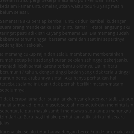
Setelah istriku pergi bekerja maka aku pun kembali masuk
kedalam kamar untuk melanjutkan waktu tidurku yang masih
belum selesai.
Sementara aku bersiap kembali untuk tidur, kembali kudengar
suara orang mendekat ke arah pintu kamar. Tetapi langsung aku
teringat pasti adik istriku yang bernama Lia. Dia memang sudah
beberapa tahun tinggal bersama kami dan saat ini sepertinya
sedang libur sekolah.
Ia memang cukup rajin dan selalu membantu membersihkan
rumah setiap kali sedang liburan sekolah sehingga pekerjaanku
menjadi lebih santai karena terbantu olehnya. Lia ini baru
berumur 17 tahun, dengan tinggi badan yang tidak terlalu tinggi
namun bentuk tubuhnya sintal. Aku hanya perhatikan hal
tersebut selama ini, dan tidak pernah berfikir macam-macam
sebelumnya.
Tidak berapa lama dari suara langkah yang kudengar tadi, Lia pun
mulai tampak di pintu masuk, setelah mengetuk dan meminta izin
sebentar, ia pun masuk sambil membawa sapu tanpa menunggu
izin dariku. Baru pagi ini aku perhatikan adik istriku ini secara
jelas.
Karena aku selalu tidur hanya dengan bercel*na d*lam, maka aku