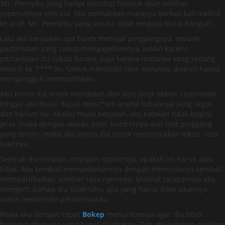
‘Mr. Penny’ku yang hanya tertutup handuk akan terlihat
sepenuhnya oleh Lia. Aku perhatikan matanya berkali-kali melirik
ke arah ‘Mr. Penny’ku, yang secara tidak sengaja mulai bangun.
Lalu aku tanyakan apa boleh memijat pinggangnya, sebuah
pertanyaan yang cukup mengagetkannya, selain karena
pertanyaan itu cukup berani, juga karena matanya yang sedang
melirik ke ‘****’ ku. Untuk menutupi rasa malunya, diapun hanya
mengangguk membolehkan.
Aku minta dia untuk mendekat, dan dari jarak sekian centimeter
hingga aku mulai dapat menc*um aroma tubuhnya yang segar
dan harum itu. Akalku mulai berjalan, aku katakan tidak begitu
jelas, maka dengan alasan pasti sumbernya dari otot pinggang
yang terkilir, maka aku minta dia untuk menunjukkan lokasi rasa
sakitnya.
Sejenak dia terdiam, mungkin dipikirnya, apakah ini harus atau
tidak. Aku kembali menyadarkannya dengan memintanya kembali
memperlihatkan sumber rasa nyerinya. Melihat tatapannya aku
mengerti bahwa dia tidak tahu apa yang harus dikerjakannya
untuk memenuhi permintaanku.
Maka aku dengan cepat
Bokep
menuntunnya agar dia tidak
bingung akan apa yang harus dilakukan. Dan aku katakan, naikkan