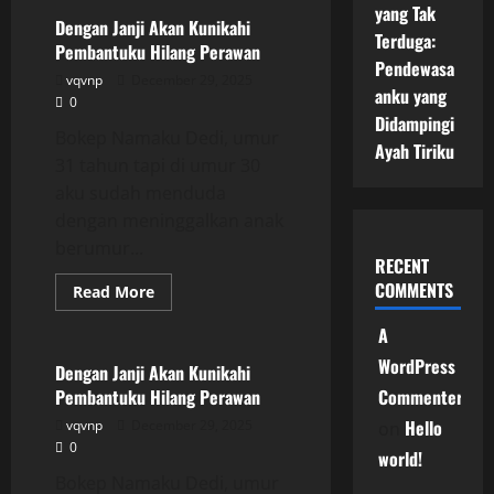
Janji
yang Tak
Akan
Dengan Janji Akan Kunikahi
Kunikahi
Terduga:
Pembantuku Hilang Perawan
Pembantuku
Pendewasa
Hilang
vqvnp
December 29, 2025
Perawan
anku yang
0
Didampingi
Bokep Namaku Dedi, umur
Ayah Tiriku
31 tahun tapi di umur 30
aku sudah menduda
dengan meninggalkan anak
berumur...
RECENT
COMMENTS
Read
Read More
more
Uncategorized
about
A
Dengan
Janji
WordPress
Akan
Dengan Janji Akan Kunikahi
Kunikahi
Pembantuku Hilang Perawan
Commenter
Pembantuku
Hilang
Hello
vqvnp
December 29, 2025
on
Perawan
0
world!
Bokep Namaku Dedi, umur