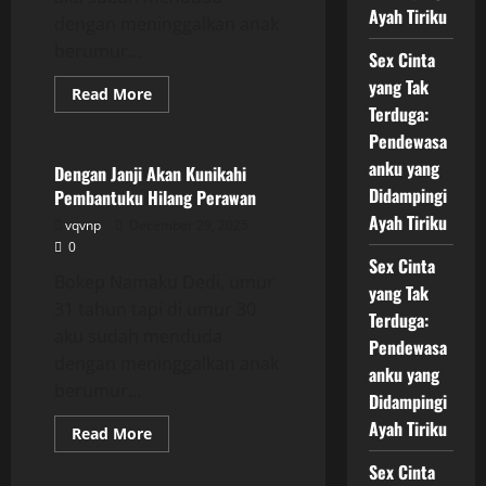
Ayah Tiriku
dengan meninggalkan anak
berumur...
Sex Cinta
yang Tak
Read
Read More
more
Terduga:
Uncategorized
about
Dengan
Pendewasa
Janji
anku yang
Akan
Dengan Janji Akan Kunikahi
Kunikahi
Didampingi
Pembantuku Hilang Perawan
Pembantuku
Hilang
Ayah Tiriku
vqvnp
December 29, 2025
Perawan
0
Sex Cinta
Bokep Namaku Dedi, umur
yang Tak
31 tahun tapi di umur 30
Terduga:
aku sudah menduda
Pendewasa
dengan meninggalkan anak
anku yang
berumur...
Didampingi
Ayah Tiriku
Read
Read More
more
Uncategorized
about
Sex Cinta
Dengan