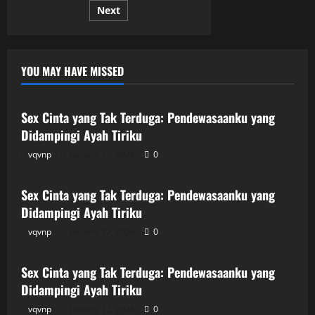
Hilang
Next
pagination
Perawan
YOU MAY HAVE MISSED
Uncategorized
Sex Cinta yang Tak Terduga: Pendewasaanku yang
Didampingi Ayah Tiriku
vqvnp
January 12, 2026
0
Uncategorized
Sex Cinta yang Tak Terduga: Pendewasaanku yang
Didampingi Ayah Tiriku
vqvnp
January 12, 2026
0
Uncategorized
Sex Cinta yang Tak Terduga: Pendewasaanku yang
Didampingi Ayah Tiriku
vqvnp
January 12, 2026
0
Uncategorized