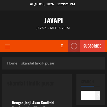
Skip
August 8, 2026
2:29:21 PM
to
content
JAVAPI
JAVAPI – MEDIA VIRAL
SUBSCRIBE
Primary
Menu
Home
skandal tindik pusar
skandal tindik pusar
SEARCH
Uncategorized
Search
Dengan Janji Akan Kunikahi