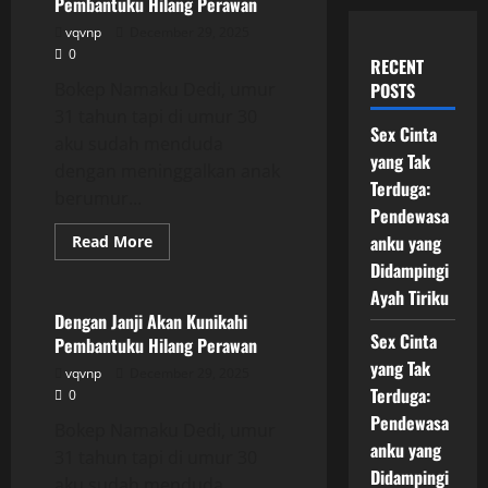
Pembantuku Hilang Perawan
vqvnp
December 29, 2025
0
RECENT
Bokep Namaku Dedi, umur
POSTS
31 tahun tapi di umur 30
Sex Cinta
aku sudah menduda
yang Tak
dengan meninggalkan anak
Terduga:
berumur...
Pendewasa
Read
anku yang
Read More
more
Uncategorized
Didampingi
about
Dengan
Ayah Tiriku
Janji
Akan
Dengan Janji Akan Kunikahi
Kunikahi
Sex Cinta
Pembantuku Hilang Perawan
Pembantuku
Hilang
yang Tak
vqvnp
December 29, 2025
Perawan
Terduga:
0
Pendewasa
Bokep Namaku Dedi, umur
anku yang
31 tahun tapi di umur 30
Didampingi
aku sudah menduda