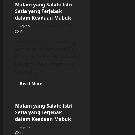
Salah:
Malam yang Salah: Istri
Istri
Setia yang Terjebak
Setia
yang
dalam Keadaan Mabuk
Terjebak
dalam
vqvnp
December 21, 2025
Keadaan
0
Mabuk
Bokep Aku adalah seorang
wanita karier berumur 28
tahun dan memiliki sebuah
keluarga yang sangat saya
sayangi....
Read
Read More
more
Uncategorized
about
Malam
yang
Salah:
Malam yang Salah: Istri
Istri
Setia yang Terjebak
Setia
yang
dalam Keadaan Mabuk
Terjebak
dalam
vqvnp
December 21, 2025
Keadaan
0
Mabuk