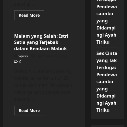
sayangi....
Pendewa
saanku
Read
Read More
more
yang
Uncategorized
about
Malam
Didampi
yang
ngi Ayah
Salah:
Malam yang Salah: Istri
Istri
Tiriku
Setia yang Terjebak
Setia
yang
dalam Keadaan Mabuk
Terjebak
Sex Cinta
dalam
vqvnp
December 21, 2025
Keadaan
yang Tak
0
Mabuk
Terduga:
Bokep Aku adalah seorang
Pendewa
wanita karier berumur 28
saanku
tahun dan memiliki sebuah
yang
keluarga yang sangat saya
Didampi
sayangi....
ngi Ayah
Tiriku
Read
Read More
more
Uncategorized
about
Malam
yang