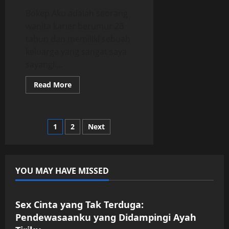
Bokep Aku adalah seorang
wanita karier berumur 28
tahun dan memiliki sebuah
keluarga yang sangat saya
sayangi....
Read
Read More
more
about
Malam
yang
Salah:
Posts
1
2
Next
Istri
Setia
yang
pagination
Terjebak
dalam
Keadaan
YOU MAY HAVE MISSED
Mabuk
Uncategorized
Sex Cinta yang Tak Terduga:
Pendewasaanku yang Didampingi Ayah