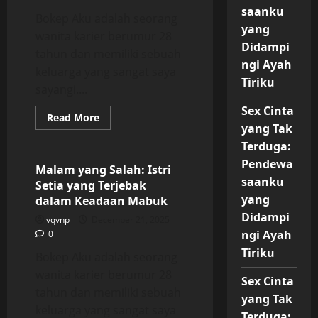
saanku
Bokep Aku adalah seorang
yang
wanita karier berumur 28
Didampi
tahun dan memiliki sebuah
ngi Ayah
keluarga yang sangat saya
Tiriku
sayangi....
Sex Cinta
Read
Read More
more
yang Tak
Uncategorized
about
Terduga:
Malam
yang
Pendewa
Salah:
Malam yang Salah: Istri
Istri
saanku
Setia yang Terjebak
Setia
yang
yang
dalam Keadaan Mabuk
Terjebak
dalam
Didampi
vqvnp
December 21, 2025
Keadaan
ngi Ayah
0
Mabuk
Tiriku
Bokep Aku adalah seorang
wanita karier berumur 28
Sex Cinta
tahun dan memiliki sebuah
yang Tak
keluarga yang sangat saya
Terduga: