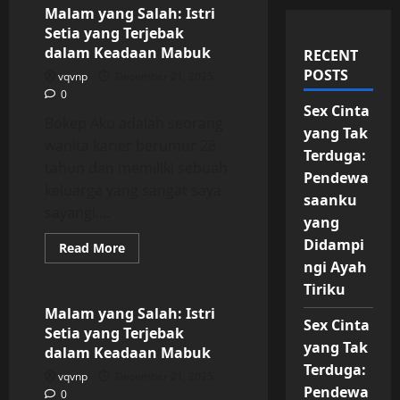
Malam yang Salah: Istri
Setia yang Terjebak
dalam Keadaan Mabuk
RECENT
POSTS
vqvnp
December 21, 2025
0
Sex Cinta
Bokep Aku adalah seorang
yang Tak
wanita karier berumur 28
Terduga:
tahun dan memiliki sebuah
Pendewa
keluarga yang sangat saya
saanku
sayangi....
yang
Didampi
Read
Read More
more
ngi Ayah
Uncategorized
about
Malam
Tiriku
yang
Salah:
Malam yang Salah: Istri
Istri
Sex Cinta
Setia yang Terjebak
Setia
yang Tak
yang
dalam Keadaan Mabuk
Terjebak
Terduga:
dalam
vqvnp
December 21, 2025
Keadaan
Pendewa
0
Mabuk