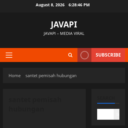
Skip
August 8, 2026
6:28:47 PM
to
content
JAVAPI
JAVAPI – MEDIA VIRAL
SUBSCRIBE
Primary
Menu
Home
santet pemisah hubungan
santet pemisah
SEARCH
hubungan
Search
Uncategorized