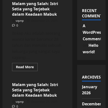
Salah:
Malam yang Salah: Istri
Istri
Setia yang Terjebak
Setia
RECENT
yang
dalam Keadaan Mabuk
COMMENTS
Terjebak
dalam
vqvnp
December 21, 2025
Keadaan
A
0
Mabuk
WordPress
Bokep Aku adalah seorang
Commenter
wanita karier berumur 28
tahun dan memiliki sebuah
on
Hello
keluarga yang sangat saya
world!
sayangi....
Read
Read More
more
Uncategorized
about
Malam
ARCHIVES
yang
Salah:
Malam yang Salah: Istri
January
Istri
Setia yang Terjebak
Setia
2026
yang
dalam Keadaan Mabuk
Terjebak
dalam
vqvnp
December 21, 2025
December
Keadaan
0
Mabuk