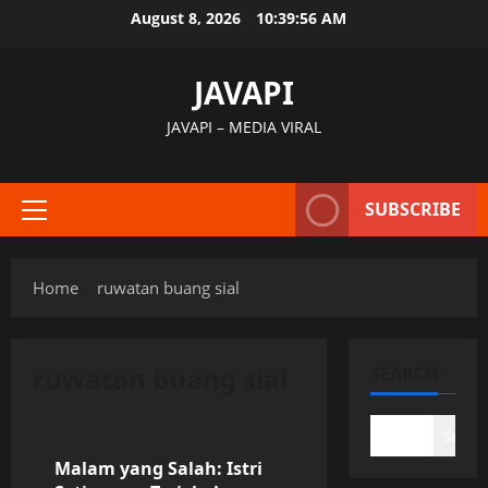
Skip
August 8, 2026
10:39:56 AM
to
content
JAVAPI
JAVAPI – MEDIA VIRAL
SUBSCRIBE
Primary
Menu
Home
ruwatan buang sial
ruwatan buang sial
SEARCH
Uncategorized
Search
Malam yang Salah: Istri