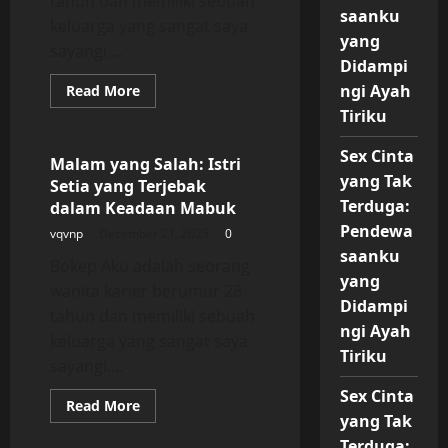
tahun dan memiliki sebuah
saanku
keluarga yang sangat saya
yang
sayangi....
Didampi
Read
ngi Ayah
Read More
more
Uncategorized
Tiriku
about
Malam
yang
Sex Cinta
Salah:
Malam yang Salah: Istri
Istri
yang Tak
Setia yang Terjebak
Setia
yang
Terduga:
dalam Keadaan Mabuk
Terjebak
dalam
Pendewa
vqvnp
December 21, 2025
0
Keadaan
saanku
Mabuk
Bokep Aku adalah seorang
yang
wanita karier berumur 28
Didampi
tahun dan memiliki sebuah
ngi Ayah
keluarga yang sangat saya
Tiriku
sayangi....
Sex Cinta
Read
Read More
more
yang Tak
Uncategorized
about
Terduga:
Malam