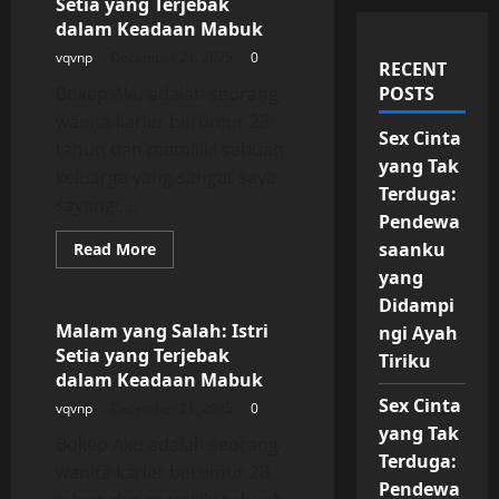
Setia yang Terjebak
dalam Keadaan Mabuk
vqvnp
December 21, 2025
0
RECENT
Bokep Aku adalah seorang
POSTS
wanita karier berumur 28
Sex Cinta
tahun dan memiliki sebuah
yang Tak
keluarga yang sangat saya
Terduga:
sayangi....
Pendewa
Read
saanku
Read More
more
Uncategorized
yang
about
Malam
Didampi
yang
Salah:
Malam yang Salah: Istri
ngi Ayah
Istri
Setia yang Terjebak
Setia
Tiriku
yang
dalam Keadaan Mabuk
Terjebak
dalam
Sex Cinta
vqvnp
December 21, 2025
0
Keadaan
yang Tak
Mabuk
Bokep Aku adalah seorang
Terduga:
wanita karier berumur 28
Pendewa