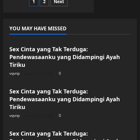
Posts
1
2
Next
Istri
Setia
yang
pagination
Terjebak
dalam
Keadaan
YOU MAY HAVE MISSED
Mabuk
Uncategorized
Sex Cinta yang Tak Terduga:
Pendewasaanku yang Didampingi Ayah
Tiriku
vqvnp
January 12, 2026
0
Uncategorized
Sex Cinta yang Tak Terduga:
Pendewasaanku yang Didampingi Ayah
Tiriku
vqvnp
January 12, 2026
0
Uncategorized
Sex Cinta yang Tak Terduga: