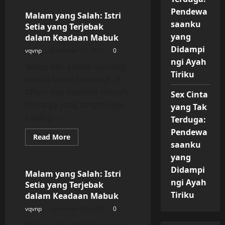
yang
Pendewa
Salah:
Malam yang Salah: Istri
Istri
saanku
Setia yang Terjebak
Setia
yang
yang
dalam Keadaan Mabuk
Terjebak
dalam
Didampi
vqvnp
December 21, 2025
0
Keadaan
ngi Ayah
Mabuk
Bokep Aku adalah seorang
Tiriku
wanita karier berumur 28
tahun dan memiliki sebuah
Sex Cinta
keluarga yang sangat saya
yang Tak
sayangi....
Terduga:
Pendewa
Read
Read More
more
saanku
Uncategorized
about
yang
Malam
yang
Didampi
Salah:
Malam yang Salah: Istri
Istri
ngi Ayah
Setia yang Terjebak
Setia
yang
Tiriku
dalam Keadaan Mabuk
Terjebak
dalam
vqvnp
December 21, 2025
0
Keadaan
Mabuk