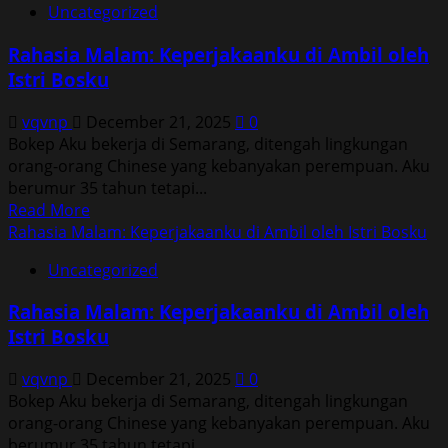
Uncategorized
Rahasia
Malam:
Rahasia Malam: Keperjakaanku di Ambil oleh
Keperjakaanku
Istri Bosku
di
Ambil
vqvnp
December 21, 2025
0
oleh
Bokep Aku bekerja di Semarang, ditengah lingkungan
Istri
orang-orang Chinese yang kebanyakan perempuan. Aku
Bosku
berumur 35 tahun tetapi...
Read
Read More
more
Rahasia Malam: Keperjakaanku di Ambil oleh Istri Bosku
about
Uncategorized
Rahasia
Malam:
Rahasia Malam: Keperjakaanku di Ambil oleh
Keperjakaanku
Istri Bosku
di
Ambil
vqvnp
December 21, 2025
0
oleh
Bokep Aku bekerja di Semarang, ditengah lingkungan
Istri
orang-orang Chinese yang kebanyakan perempuan. Aku
Bosku
berumur 35 tahun tetapi...