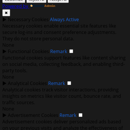
Powered by
✖
►
Necessary Cookies
Always Active
Necessary cookies enable essential site features like
secure log-ins and consent preference adjustments.
They do not store personal data.
None
►
Functional Cookies
Remark
Functional cookies support features like content sharing
on social media, collecting feedback, and enabling third-
party tools.
None
►
Analytical Cookies
Remark
Analytical cookies track visitor interactions, providing
insights on metrics like visitor count, bounce rate, and
traffic sources.
None
►
Advertisement Cookies
Remark
Advertisement cookies deliver personalized ads based
on your previous visits and analyze the effectiveness of