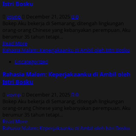
Istri Bosku
di
Ambil
vqvnp
December 21, 2025
0
oleh
Bokep Aku bekerja di Semarang, ditengah lingkungan
Istri
orang-orang Chinese yang kebanyakan perempuan. Aku
Bosku
berumur 35 tahun tetapi...
Read
Read More
more
Rahasia Malam: Keperjakaanku di Ambil oleh Istri Bosku
about
Uncategorized
Rahasia
Malam:
Rahasia Malam: Keperjakaanku di Ambil oleh
Keperjakaanku
Istri Bosku
di
Ambil
vqvnp
December 21, 2025
0
oleh
Bokep Aku bekerja di Semarang, ditengah lingkungan
Istri
orang-orang Chinese yang kebanyakan perempuan. Aku
Bosku
berumur 35 tahun tetapi...
Read
Read More
more
Rahasia Malam: Keperjakaanku di Ambil oleh Istri Bosku
about