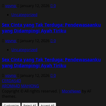
vqvnp
January 12, 2026
0
Uncategorized
Sex Cinta yang Tak Terduga: Pendewasaanku
yang Didampingi Ayah Tiriku
vqvnp
January 12, 2026
0
Uncategorized
Sex Cinta yang Tak Terduga: Pendewasaanku
yang Didampingi Ayah Tiriku
vqvnp
January 12, 2026
0
CERDAS4D
AROMA4D
MAHJONG
Copyright © All rights reserved.
|
MoreNews
by AF
themes.
Customize
Reject All
Accept All