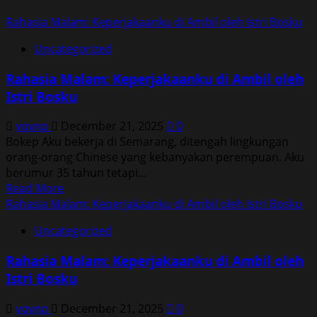
Rahasia Malam: Keperjakaanku di Ambil oleh Istri Bosku
Uncategorized
Rahasia Malam: Keperjakaanku di Ambil oleh
Istri Bosku
vqvnp
December 21, 2025
0
Bokep Aku bekerja di Semarang, ditengah lingkungan
orang-orang Chinese yang kebanyakan perempuan. Aku
berumur 35 tahun tetapi...
Read
Read More
more
Rahasia Malam: Keperjakaanku di Ambil oleh Istri Bosku
about
Uncategorized
Rahasia
Malam:
Rahasia Malam: Keperjakaanku di Ambil oleh
Keperjakaanku
Istri Bosku
di
Ambil
vqvnp
December 21, 2025
0
oleh