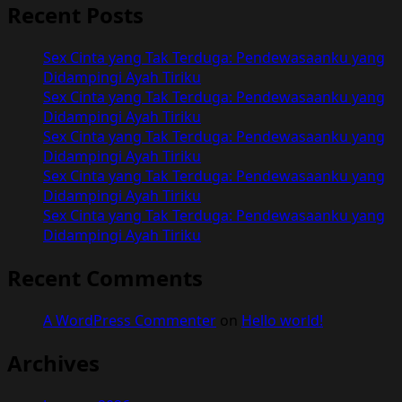
Keperjakaanku
Recent Posts
di
Ambil
Sex Cinta yang Tak Terduga: Pendewasaanku yang
oleh
Didampingi Ayah Tiriku
Istri
Sex Cinta yang Tak Terduga: Pendewasaanku yang
Bosku
Didampingi Ayah Tiriku
Sex Cinta yang Tak Terduga: Pendewasaanku yang
Didampingi Ayah Tiriku
Sex Cinta yang Tak Terduga: Pendewasaanku yang
Didampingi Ayah Tiriku
Sex Cinta yang Tak Terduga: Pendewasaanku yang
Didampingi Ayah Tiriku
Recent Comments
A WordPress Commenter
on
Hello world!
Archives