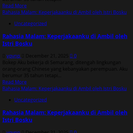
Read
Read More
more
Rahasia Malam: Keperjakaanku di Ambil oleh Istri Bosku
about
Uncategorized
Rahasia
Malam:
Rahasia Malam: Keperjakaanku di Ambil oleh
Keperjakaanku
Istri Bosku
di
Ambil
vqvnp
December 21, 2025
0
oleh
Bokep Aku bekerja di Semarang, ditengah lingkungan
Istri
orang-orang Chinese yang kebanyakan perempuan. Aku
Bosku
berumur 35 tahun tetapi...
Read
Read More
more
Rahasia Malam: Keperjakaanku di Ambil oleh Istri Bosku
about
Uncategorized
Rahasia
Malam:
Rahasia Malam: Keperjakaanku di Ambil oleh
Keperjakaanku
Istri Bosku
di
Ambil
vqvnp
December 21, 2025
0