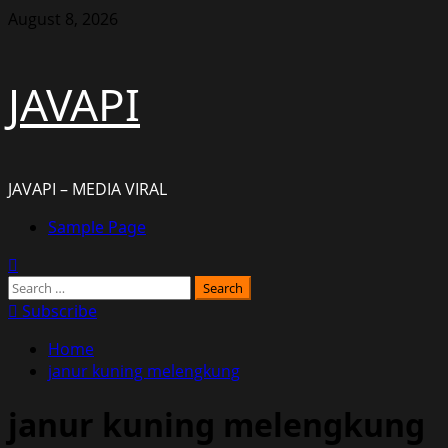
Skip
August 8, 2026
to
content
JAVAPI
JAVAPI – MEDIA VIRAL
Primary
Sample Page
Menu
Search
for:
Subscribe
Home
janur kuning melengkung
janur kuning melengkung