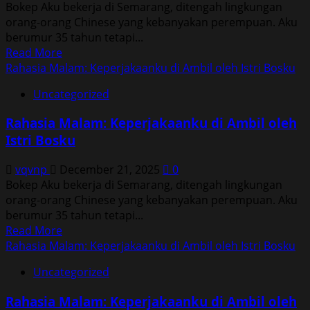
Bokep Aku bekerja di Semarang, ditengah lingkungan
Istri
orang-orang Chinese yang kebanyakan perempuan. Aku
Bosku
berumur 35 tahun tetapi...
Read
Read More
more
Rahasia Malam: Keperjakaanku di Ambil oleh Istri Bosku
about
Uncategorized
Rahasia
Malam:
Rahasia Malam: Keperjakaanku di Ambil oleh
Keperjakaanku
Istri Bosku
di
Ambil
vqvnp
December 21, 2025
0
oleh
Bokep Aku bekerja di Semarang, ditengah lingkungan
Istri
orang-orang Chinese yang kebanyakan perempuan. Aku
Bosku
berumur 35 tahun tetapi...
Read
Read More
more
Rahasia Malam: Keperjakaanku di Ambil oleh Istri Bosku
about
Uncategorized
Rahasia
Malam:
Rahasia Malam: Keperjakaanku di Ambil oleh
Keperjakaanku