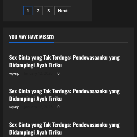
Malam:
Keperjakaanku
Posts
1
2
3
Next
di
Ambil
oleh
pagination
Istri
Bosku
YOU MAY HAVE MISSED
Uncategorized
Sex Cinta yang Tak Terduga: Pendewasaanku yang
Didampingi Ayah Tiriku
vqvnp
January 12, 2026
0
Uncategorized
Sex Cinta yang Tak Terduga: Pendewasaanku yang
Didampingi Ayah Tiriku
vqvnp
January 12, 2026
0
Uncategorized
Sex Cinta yang Tak Terduga: Pendewasaanku yang
Didampingi Ayah Tiriku