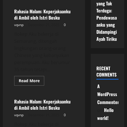
Rahasia
yang Tak
Malam:
Terduga:
Keperjakaanku
Rahasia Malam: Keperjakaanku
di
di Ambil oleh Istri Bosku
Pendewasa
Ambil
oleh
anku yang
vqvnp
December 21, 2025
0
Istri
Bosku
Didampingi
Bokep Aku bekerja di
Ayah Tiriku
Semarang, ditengah
lingkungan orang-orang
Chinese yang kebanyakan
perempuan. Aku berumur
RECENT
35 tahun tetapi...
COMMENTS
Read
Read More
more
A
Uncategorized
about
Rahasia
WordPress
Malam:
Keperjakaanku
Rahasia Malam: Keperjakaanku
Commenter
di
di Ambil oleh Istri Bosku
Ambil
Hello
on
oleh
vqvnp
December 21, 2025
0
Istri
world!
Bosku
Bokep Aku bekerja di