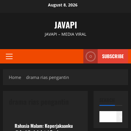
Skip
August 8, 2026
to
content
JAVAPI
JAVAPI – MEDIA VIRAL
SUBSCRIBE
Primary
Menu
Home
drama rias pengantin
drama rias pengantin
SEARCH
Uncategorized
Search
Rahasia Malam: Keperjakaanku