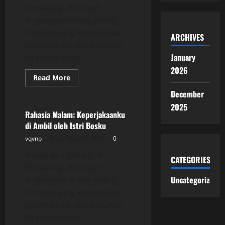
Semarang, ditengah
lingkungan orang-orang
Chinese yang kebanyakan
ARCHIVES
perempuan. Aku berumur
January
35 tahun tetapi...
2026
Read
Read More
more
Uncategorized
about
December
Rahasia
Malam:
2025
Keperjakaanku
Rahasia Malam: Keperjakaanku
di
di Ambil oleh Istri Bosku
Ambil
oleh
vqvnp
December 21, 2025
0
Istri
Bosku
Bokep Aku bekerja di
CATEGORIES
Semarang, ditengah
Uncategorized
lingkungan orang-orang
Chinese yang kebanyakan
perempuan. Aku berumur
35 tahun tetapi...