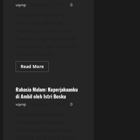
oleh
vqvnp
December 21, 2025
0
Istri
Bosku
Bokep Aku bekerja di
Semarang, ditengah
lingkungan orang-orang
Chinese yang kebanyakan
perempuan. Aku berumur
35 tahun tetapi...
Read
Read More
more
Uncategorized
about
Rahasia
Malam:
Keperjakaanku
Rahasia Malam: Keperjakaanku
di
di Ambil oleh Istri Bosku
Ambil
oleh
vqvnp
December 21, 2025
0
Istri
Bosku
Bokep Aku bekerja di
Semarang, ditengah
lingkungan orang-orang
Chinese yang kebanyakan