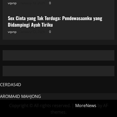
vqvnp
January 12, 2026
0
Uncategorized
Sex Cinta yang Tak Terduga: Pendewasaanku yang
Didampingi Ayah Tiriku
vqvnp
January 12, 2026
0
CERDAS4D
AROMA4D
MAHJONG
Copyright © All rights reserved.
|
MoreNews
by AF
themes.