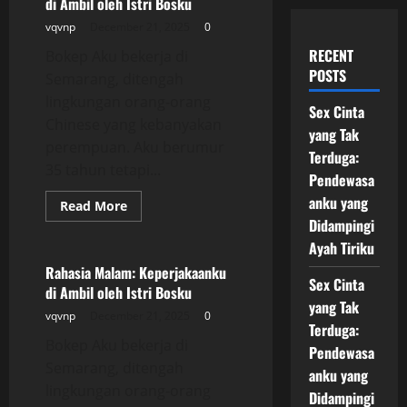
di Ambil oleh Istri Bosku
vqvnp
December 21, 2025
0
RECENT
Bokep Aku bekerja di
POSTS
Semarang, ditengah
lingkungan orang-orang
Sex Cinta
Chinese yang kebanyakan
yang Tak
perempuan. Aku berumur
Terduga:
35 tahun tetapi...
Pendewasa
anku yang
Read
Read More
more
Didampingi
Uncategorized
about
Rahasia
Ayah Tiriku
Malam:
Keperjakaanku
Rahasia Malam: Keperjakaanku
di
Sex Cinta
di Ambil oleh Istri Bosku
Ambil
yang Tak
oleh
vqvnp
December 21, 2025
0
Istri
Terduga:
Bosku
Bokep Aku bekerja di
Pendewasa
Semarang, ditengah
anku yang
lingkungan orang-orang
Didampingi