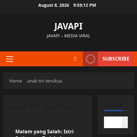
Skip
August 8, 2026
9:59:12 PM
to
content
JAVAPI
JAVAPI – MEDIA VIRAL
SUBSCRIBE
Primary
Menu
Home
anak tiri tersiksa
anak tiri tersiksa
SEARCH
Uncategorized
Search
Malam yang Salah: Istri