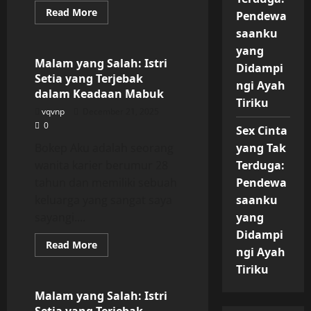
Read
Read More
Pendewa
more
Uncategorized
about
saanku
Malam
yang
yang
Salah:
Malam yang Salah: Istri
Didampi
Istri
Setia yang Terjebak
Setia
ngi Ayah
yang
dalam Keadaan Mabuk
Terjebak
Tiriku
dalam
vqvnp
December 21, 2025
Keadaan
0
Mabuk
Sex Cinta
Bokep Aku adalah seorang
yang Tak
wanita karier berumur 28
Terduga:
tahun dan memiliki sebuah
Pendewa
keluarga yang sangat saya
saanku
sayangi....
yang
Didampi
Read
Read More
ngi Ayah
more
Uncategorized
about
Tiriku
Malam
yang
Salah:
Malam yang Salah: Istri
Istri