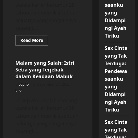
wanita karier berumur 28
saanku
tahun dan memiliki sebuah
yang
keluarga yang sangat saya
Didampi
sayangi....
ngi Ayah
Tiriku
Read
Read More
more
Uncategorized
Sex Cinta
about
Malam
yang Tak
yang
Salah:
Malam yang Salah: Istri
Terduga:
Istri
Setia yang Terjebak
Setia
Pendewa
yang
dalam Keadaan Mabuk
saanku
Terjebak
dalam
vqvnp
December 21, 2025
yang
Keadaan
0
Mabuk
Didampi
Bokep Aku adalah seorang
ngi Ayah
wanita karier berumur 28
Tiriku
tahun dan memiliki sebuah
Sex Cinta
keluarga yang sangat saya
yang Tak
sayangi....
Terduga: