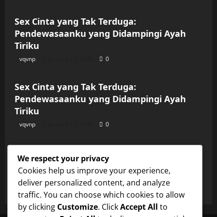
Sex Cinta yang Tak Terduga:
Pendewasaanku yang Didampingi Ayah
Tiriku
vqvnp
January 12, 2026
0
Uncategorized
Sex Cinta yang Tak Terduga:
Pendewasaanku yang Didampingi Ayah
Tiriku
vqvnp
January 12, 2026
0
Uncategorized
Sex Cinta yang Tak Terduga:
We respect your privacy
Pendewasaanku yang Didampingi Ayah
Cookies help us improve your experience,
Tiriku
deliver personalized content, and analyze
vqvnp
January 12, 2026
0
traffic. You can choose which cookies to allow
by clicking
Customize
. Click
Accept All
to