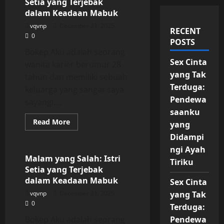
Setia yang Terjebak
dalam Keadaan Mabuk
vqvnp
December 21, 2025
RECENT
0
POSTS
Bokep Aku adalah seorang
Sex Cinta
wanita karier berumur 28
yang Tak
tahun dan memiliki sebuah
Terduga:
keluarga yang sangat saya
Pendewa
sayangi....
saanku
Read
Read More
yang
more
Uncategorized
about
Didampi
Malam
ngi Ayah
yang
Salah:
Malam yang Salah: Istri
Tiriku
Istri
Setia yang Terjebak
Setia
yang
dalam Keadaan Mabuk
Sex Cinta
Terjebak
dalam
vqvnp
December 21, 2025
yang Tak
Keadaan
0
Mabuk
Terduga:
Bokep Aku adalah seorang
Pendewa