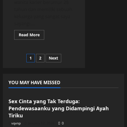
wanita karier berumur 28
tahun dan memiliki sebuah
keluarga yang sangat saya
sayangi....
Read
Read More
more
about
Malam
yang
Salah:
Posts
1
2
Next
Istri
Setia
yang
pagination
Terjebak
dalam
Keadaan
YOU MAY HAVE MISSED
Mabuk
Uncategorized
Sex Cinta yang Tak Terduga:
Pendewasaanku yang Didampingi Ayah
Tiriku
vqvnp
January 12, 2026
0
Uncategorized