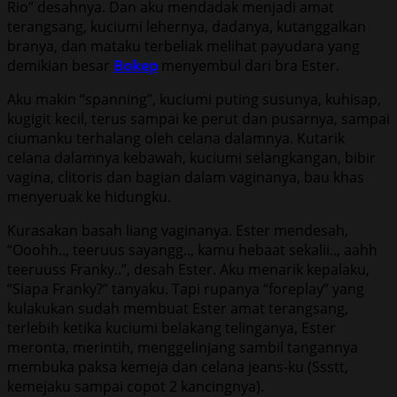
Rio” desahnya. Dan aku mendadak menjadi amat
terangsang, kuciumi lehernya, dadanya, kutanggalkan
branya, dan mataku terbeliak melihat payudara yang
demikian besar
Bokep
menyembul dari bra Ester.
Aku makin “spanning”, kuciumi puting susunya, kuhisap,
kugigit kecil, terus sampai ke perut dan pusarnya, sampai
ciumanku terhalang oleh celana dalamnya. Kutarik
celana dalamnya kebawah, kuciumi selangkangan, bibir
vagina, clitoris dan bagian dalam vaginanya, bau khas
menyeruak ke hidungku.
Kurasakan basah liang vaginanya. Ester mendesah,
“Ooohh.., teeruus sayangg.., kamu hebaat sekalii.., aahh
teeruuss Franky..”, desah Ester. Aku menarik kepalaku,
“Siapa Franky?” tanyaku. Tapi rupanya “foreplay” yang
kulakukan sudah membuat Ester amat terangsang,
terlebih ketika kuciumi belakang telinganya, Ester
meronta, merintih, menggelinjang sambil tangannya
membuka paksa kemeja dan celana jeans-ku (Ssstt,
kemejaku sampai copot 2 kancingnya).