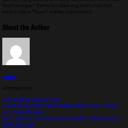
“berhubungan” (tentunya sekarang ekstra hati-hati,
karena ada si “bloon” Franky suami Ester).
About the Author
vqvnp
Administrator
Visit Website
View All Posts
Post
Previous:
Skandal Pesona di Balik Meja Kasir: Terpikat
oleh Gadis Bengkel
navigation
Next:
Skandal Pesona di Balik Meja Kasir: Terpikat oleh
Gadis Bengkel