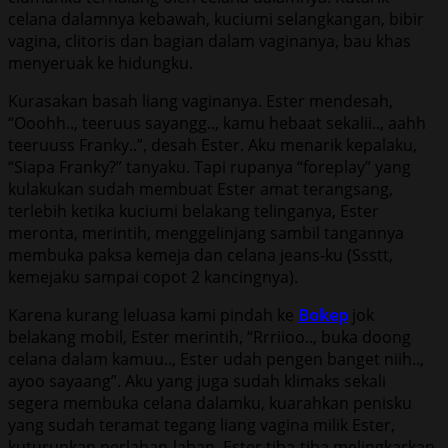
celana dalamnya kebawah, kuciumi selangkangan, bibir
vagina, clitoris dan bagian dalam vaginanya, bau khas
menyeruak ke hidungku.
Kurasakan basah liang vaginanya. Ester mendesah,
“Ooohh.., teeruus sayangg.., kamu hebaat sekalii.., aahh
teeruuss Franky..”, desah Ester. Aku menarik kepalaku,
“Siapa Franky?” tanyaku. Tapi rupanya “foreplay” yang
kulakukan sudah membuat Ester amat terangsang,
terlebih ketika kuciumi belakang telinganya, Ester
meronta, merintih, menggelinjang sambil tangannya
membuka paksa kemeja dan celana jeans-ku (Ssstt,
kemejaku sampai copot 2 kancingnya).
Karena kurang leluasa kami pindah ke
Bokep
jok
belakang mobil, Ester merintih, “Rrriioo.., buka doong
celana dalam kamuu.., Ester udah pengen banget niih..,
ayoo sayaang”. Aku yang juga sudah klimaks sekali
segera membuka celana dalamku, kuarahkan penisku
yang sudah teramat tegang liang vagina milik Ester,
kuturunkan perlahan-lahan, Ester tiba-tiba melingkarkan