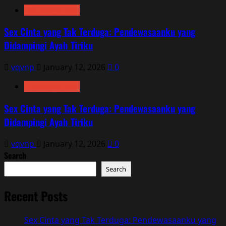
Uncategorized
Sex Cinta yang Tak Terduga: Pendewasaanku yang
Didampingi Ayah Tiriku
vqvnp
January 12, 2026
0
Uncategorized
Sex Cinta yang Tak Terduga: Pendewasaanku yang
Didampingi Ayah Tiriku
vqvnp
January 12, 2026
0
Search
Search
Recent Posts
Sex Cinta yang Tak Terduga: Pendewasaanku yang