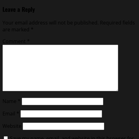
Leave a Reply
Your email address will not be published.
Required fields
are marked
*
Comment
*
Name
*
Email
*
Website
Save my name, email, and website in this browser for