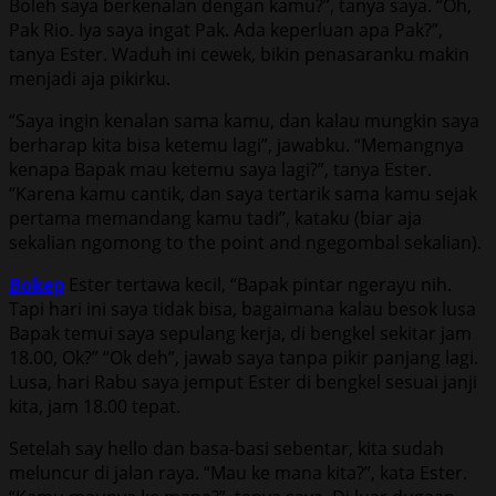
Boleh saya berkenalan dengan kamu?”, tanya saya. “Oh,
Pak Rio. Iya saya ingat Pak. Ada keperluan apa Pak?”,
tanya Ester. Waduh ini cewek, bikin penasaranku makin
menjadi aja pikirku.
“Saya ingin kenalan sama kamu, dan kalau mungkin saya
berharap kita bisa ketemu lagi”, jawabku. “Memangnya
kenapa Bapak mau ketemu saya lagi?”, tanya Ester.
“Karena kamu cantik, dan saya tertarik sama kamu sejak
pertama memandang kamu tadi”, kataku (biar aja
sekalian ngomong to the point and ngegombal sekalian).
Bokep
Ester tertawa kecil, “Bapak pintar ngerayu nih.
Tapi hari ini saya tidak bisa, bagaimana kalau besok lusa
Bapak temui saya sepulang kerja, di bengkel sekitar jam
18.00, Ok?” “Ok deh”, jawab saya tanpa pikir panjang lagi.
Lusa, hari Rabu saya jemput Ester di bengkel sesuai janji
kita, jam 18.00 tepat.
Setelah say hello dan basa-basi sebentar, kita sudah
meluncur di jalan raya. “Mau ke mana kita?”, kata Ester.