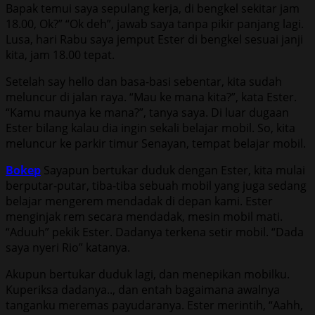
Bapak temui saya sepulang kerja, di bengkel sekitar jam
18.00, Ok?” “Ok deh”, jawab saya tanpa pikir panjang lagi.
Lusa, hari Rabu saya jemput Ester di bengkel sesuai janji
kita, jam 18.00 tepat.
Setelah say hello dan basa-basi sebentar, kita sudah
meluncur di jalan raya. “Mau ke mana kita?”, kata Ester.
“Kamu maunya ke mana?”, tanya saya. Di luar dugaan
Ester bilang kalau dia ingin sekali belajar mobil. So, kita
meluncur ke parkir timur Senayan, tempat belajar mobil.
Bokep
Sayapun bertukar duduk dengan Ester, kita mulai
berputar-putar, tiba-tiba sebuah mobil yang juga sedang
belajar mengerem mendadak di depan kami. Ester
menginjak rem secara mendadak, mesin mobil mati.
“Aduuh” pekik Ester. Dadanya terkena setir mobil. “Dada
saya nyeri Rio” katanya.
Akupun bertukar duduk lagi, dan menepikan mobilku.
Kuperiksa dadanya.., dan entah bagaimana awalnya
tanganku meremas payudaranya. Ester merintih, “Aahh,