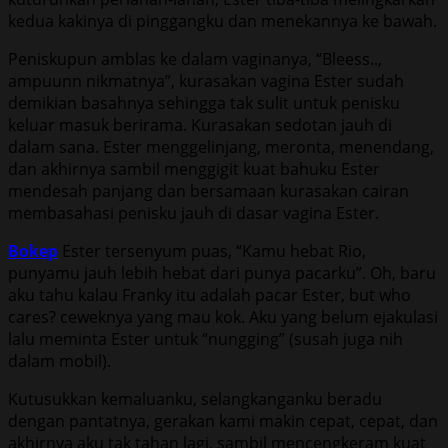
kedua kakinya di pinggangku dan menekannya ke bawah.
Peniskupun amblas ke dalam vaginanya, “Bleess..,
ampuunn nikmatnya”, kurasakan vagina Ester sudah
demikian basahnya sehingga tak sulit untuk penisku
keluar masuk berirama. Kurasakan sedotan jauh di
dalam sana. Ester menggelinjang, meronta, menendang,
dan akhirnya sambil menggigit kuat bahuku Ester
mendesah panjang dan bersamaan kurasakan cairan
membasahasi penisku jauh di dasar vagina Ester.
Bokep
Ester tersenyum puas, “Kamu hebat Rio,
punyamu jauh lebih hebat dari punya pacarku”. Oh, baru
aku tahu kalau Franky itu adalah pacar Ester, but who
cares? ceweknya yang mau kok. Aku yang belum ejakulasi
lalu meminta Ester untuk “nungging” (susah juga nih
dalam mobil).
Kutusukkan kemaluanku, selangkanganku beradu
dengan pantatnya, gerakan kami makin cepat, cepat, dan
akhirnya aku tak tahan lagi, sambil mencengkeram kuat