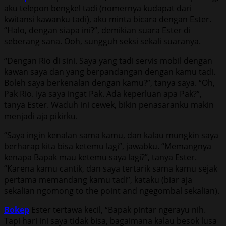
aku telepon bengkel tadi (nomernya kudapat dari
kwitansi kawanku tadi), aku minta bicara dengan Ester.
“Halo, dengan siapa ini?”, demikian suara Ester di
seberang sana. Ooh, sungguh seksi sekali suaranya.
“Dengan Rio di sini. Saya yang tadi servis mobil dengan
kawan saya dan yang berpandangan dengan kamu tadi.
Boleh saya berkenalan dengan kamu?”, tanya saya. “Oh,
Pak Rio. Iya saya ingat Pak. Ada keperluan apa Pak?”,
tanya Ester. Waduh ini cewek, bikin penasaranku makin
menjadi aja pikirku.
“Saya ingin kenalan sama kamu, dan kalau mungkin saya
berharap kita bisa ketemu lagi”, jawabku. “Memangnya
kenapa Bapak mau ketemu saya lagi?”, tanya Ester.
“Karena kamu cantik, dan saya tertarik sama kamu sejak
pertama memandang kamu tadi”, kataku (biar aja
sekalian ngomong to the point and ngegombal sekalian).
Bokep
Ester tertawa kecil, “Bapak pintar ngerayu nih.
Tapi hari ini saya tidak bisa, bagaimana kalau besok lusa