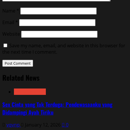
Name
*
Email
*
Website
Save my name, email, and website in this browser for
the next time I comment.
Related News
Uncategorized
Sex Cinta yang Tak Terduga: Pendewasaanku yang
Didampingi Ayah Tiriku
vqvnp
January 12, 2026
0