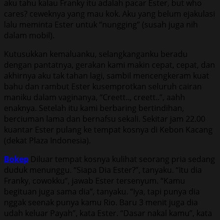
aku tahu kalau Franky itu adalah pacar Ester, but who
cares? ceweknya yang mau kok. Aku yang belum ejakulasi
lalu meminta Ester untuk “nungging” (susah juga nih
dalam mobil).
Kutusukkan kemaluanku, selangkanganku beradu
dengan pantatnya, gerakan kami makin cepat, cepat, dan
akhirnya aku tak tahan lagi, sambil mencengkeram kuat
bahu dan rambut Ester kusemprotkan seluruh cairan
maniku dalam vaginanya, “Creett.., creett..”, aahh
enaknya. Setelah itu kami berbaring bertindihan,
berciuman lama dan bernafsu sekali. Sekitar jam 22.00
kuantar Ester pulang ke tempat kosnya di Kebon Kacang
(dekat Plaza Indonesia).
Bokep
Diluar tempat kosnya kulihat seorang pria sedang
duduk menunggu. “Siapa Dia Ester?”, tanyaku. “Itu dia
Franky, cowokku”, jawab Ester tersenyum. “Kamu
begituan juga sama dia”, tanyaku. “Iya, tapi punya dia
nggak seenak punya kamu Rio. Baru 3 menit juga dia
udah keluar Payah”, kata Ester. “Dasar nakal kamu”, kata