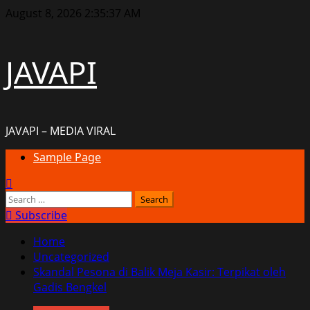
Skip
August 8, 2026
2:35:38 AM
to
content
JAVAPI
JAVAPI – MEDIA VIRAL
Primary
Sample Page
Menu
Search
for:
Subscribe
Home
Uncategorized
Skandal Pesona di Balik Meja Kasir: Terpikat oleh
Gadis Bengkel