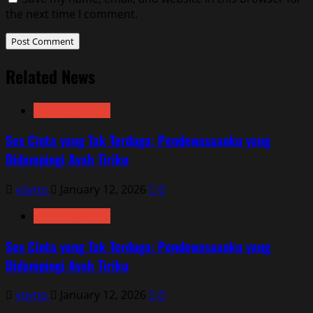
the next time I comment.
Related News
Uncategorized
Sex Cinta yang Tak Terduga: Pendewasaanku yang
Didampingi Ayah Tiriku
vqvnp
January 12, 2026
0
Uncategorized
Sex Cinta yang Tak Terduga: Pendewasaanku yang
Didampingi Ayah Tiriku
vqvnp
January 12, 2026
0