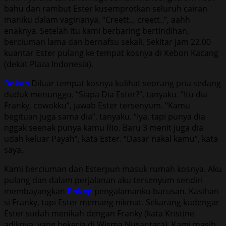
bahu dan rambut Ester kusemprotkan seluruh cairan
maniku dalam vaginanya, “Creett.., creett..”, aahh
enaknya. Setelah itu kami berbaring bertindihan,
berciuman lama dan bernafsu sekali. Sekitar jam 22.00
kuantar Ester pulang ke tempat kosnya di Kebon Kacang
(dekat Plaza Indonesia).
Bokep
Diluar tempat kosnya kulihat seorang pria sedang
duduk menunggu. “Siapa Dia Ester?”, tanyaku. “Itu dia
Franky, cowokku”, jawab Ester tersenyum. “Kamu
begituan juga sama dia”, tanyaku. “Iya, tapi punya dia
nggak seenak punya kamu Rio. Baru 3 menit juga dia
udah keluar Payah”, kata Ester. “Dasar nakal kamu”, kata
saya.
Kami berciuman dan Esterpun masuk rumah kosnya. Aku
pulang dan dalam perjalanan aku tersenyum sendiri
membayangkan
Bokep
pengalamanku barusan. Kasihan
si Franky, tapi Ester memang nikmat. Sekarang kudengar
Ester sudah menikah dengan Franky (kata Kristine
adiknya, yang bekerja di Wisma Nusantara). Kami masih