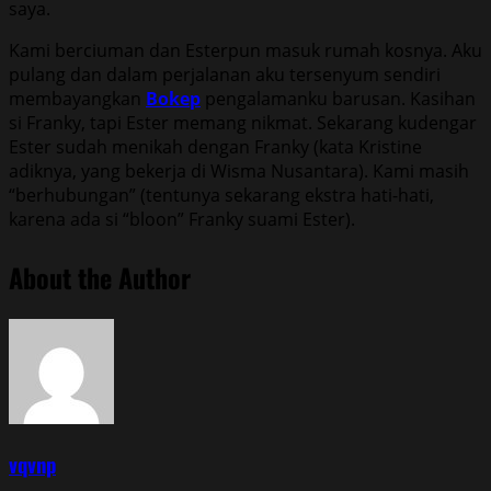
saya.
Kami berciuman dan Esterpun masuk rumah kosnya. Aku
pulang dan dalam perjalanan aku tersenyum sendiri
membayangkan
Bokep
pengalamanku barusan. Kasihan
si Franky, tapi Ester memang nikmat. Sekarang kudengar
Ester sudah menikah dengan Franky (kata Kristine
adiknya, yang bekerja di Wisma Nusantara). Kami masih
“berhubungan” (tentunya sekarang ekstra hati-hati,
karena ada si “bloon” Franky suami Ester).
About the Author
vqvnp