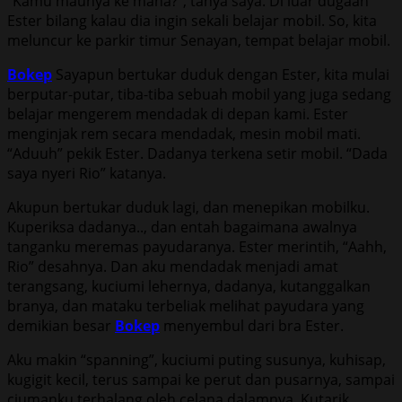
“Kamu maunya ke mana?”, tanya saya. Di luar dugaan
Ester bilang kalau dia ingin sekali belajar mobil. So, kita
meluncur ke parkir timur Senayan, tempat belajar mobil.
Bokep
Sayapun bertukar duduk dengan Ester, kita mulai
berputar-putar, tiba-tiba sebuah mobil yang juga sedang
belajar mengerem mendadak di depan kami. Ester
menginjak rem secara mendadak, mesin mobil mati.
“Aduuh” pekik Ester. Dadanya terkena setir mobil. “Dada
saya nyeri Rio” katanya.
Akupun bertukar duduk lagi, dan menepikan mobilku.
Kuperiksa dadanya.., dan entah bagaimana awalnya
tanganku meremas payudaranya. Ester merintih, “Aahh,
Rio” desahnya. Dan aku mendadak menjadi amat
terangsang, kuciumi lehernya, dadanya, kutanggalkan
branya, dan mataku terbeliak melihat payudara yang
demikian besar
Bokep
menyembul dari bra Ester.
Aku makin “spanning”, kuciumi puting susunya, kuhisap,
kugigit kecil, terus sampai ke perut dan pusarnya, sampai
ciumanku terhalang oleh celana dalamnya. Kutarik