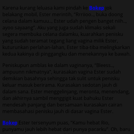
Karena kurang leluasa kami pindah ke
Bokep
jok
belakang mobil, Ester merintih, “Rrriioo.., buka doong
celana dalam kamuu.., Ester udah pengen banget niih..,
ayoo sayaang”. Aku yang juga sudah klimaks sekali
segera membuka celana dalamku, kuarahkan penisku
yang sudah teramat tegang liang vagina milik Ester,
kuturunkan perlahan-lahan, Ester tiba-tiba melingkarkan
kedua kakinya di pinggangku dan menekannya ke bawah.
Peniskupun amblas ke dalam vaginanya, “Bleess..,
ampuunn nikmatnya”, kurasakan vagina Ester sudah
demikian basahnya sehingga tak sulit untuk penisku
keluar masuk berirama. Kurasakan sedotan jauh di
dalam sana. Ester menggelinjang, meronta, menendang,
dan akhirnya sambil menggigit kuat bahuku Ester
mendesah panjang dan bersamaan kurasakan cairan
membasahasi penisku jauh di dasar vagina Ester.
Bokep
Ester tersenyum puas, “Kamu hebat Rio,
punyamu jauh lebih hebat dari punya pacarku”. Oh, baru