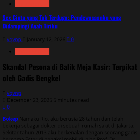
Uncategorized
Sex Cinta yang Tak Terduga: Pendewasaanku yang
Didampingi Ayah Tiriku
vqvnp
January 12, 2026
0
Uncategorized
Skandal Pesona di Balik Meja Kasir: Terpikat
oleh Gadis Bengkel
vqvnp
December 23, 2025
5 minutes read
0
Bokep
Namaku Rio, aku berusia 28 tahun dan telah
bekerja sebagai dokter di sebuah rumah sakit di Jakarta.
Sekitar tahun 2013 aku berkenalan dengan seorang gadis
bernama Ester di bengkel mobil di Jalan Prof. Dr.