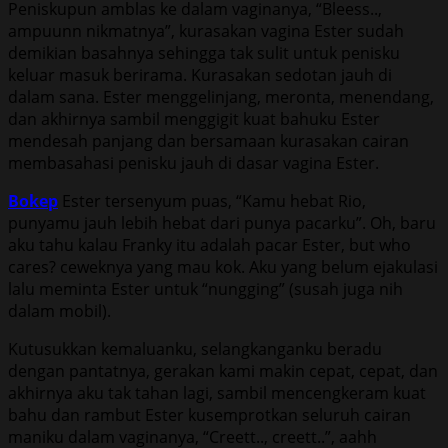
Peniskupun amblas ke dalam vaginanya, “Bleess..,
ampuunn nikmatnya”, kurasakan vagina Ester sudah
demikian basahnya sehingga tak sulit untuk penisku
keluar masuk berirama. Kurasakan sedotan jauh di
dalam sana. Ester menggelinjang, meronta, menendang,
dan akhirnya sambil menggigit kuat bahuku Ester
mendesah panjang dan bersamaan kurasakan cairan
membasahasi penisku jauh di dasar vagina Ester.
Bokep
Ester tersenyum puas, “Kamu hebat Rio,
punyamu jauh lebih hebat dari punya pacarku”. Oh, baru
aku tahu kalau Franky itu adalah pacar Ester, but who
cares? ceweknya yang mau kok. Aku yang belum ejakulasi
lalu meminta Ester untuk “nungging” (susah juga nih
dalam mobil).
Kutusukkan kemaluanku, selangkanganku beradu
dengan pantatnya, gerakan kami makin cepat, cepat, dan
akhirnya aku tak tahan lagi, sambil mencengkeram kuat
bahu dan rambut Ester kusemprotkan seluruh cairan
maniku dalam vaginanya, “Creett.., creett..”, aahh