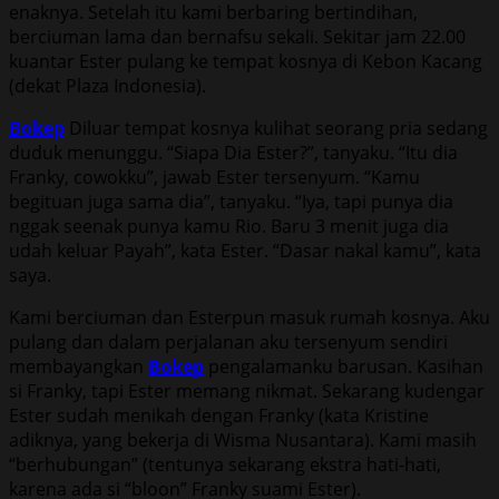
enaknya. Setelah itu kami berbaring bertindihan,
berciuman lama dan bernafsu sekali. Sekitar jam 22.00
kuantar Ester pulang ke tempat kosnya di Kebon Kacang
(dekat Plaza Indonesia).
Bokep
Diluar tempat kosnya kulihat seorang pria sedang
duduk menunggu. “Siapa Dia Ester?”, tanyaku. “Itu dia
Franky, cowokku”, jawab Ester tersenyum. “Kamu
begituan juga sama dia”, tanyaku. “Iya, tapi punya dia
nggak seenak punya kamu Rio. Baru 3 menit juga dia
udah keluar Payah”, kata Ester. “Dasar nakal kamu”, kata
saya.
Kami berciuman dan Esterpun masuk rumah kosnya. Aku
pulang dan dalam perjalanan aku tersenyum sendiri
membayangkan
Bokep
pengalamanku barusan. Kasihan
si Franky, tapi Ester memang nikmat. Sekarang kudengar
Ester sudah menikah dengan Franky (kata Kristine
adiknya, yang bekerja di Wisma Nusantara). Kami masih
“berhubungan” (tentunya sekarang ekstra hati-hati,
karena ada si “bloon” Franky suami Ester).