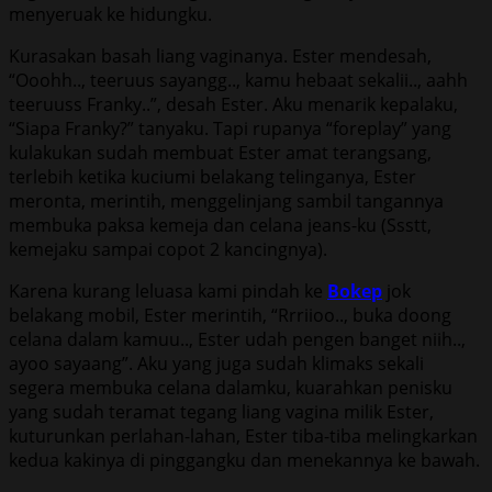
menyeruak ke hidungku.
Kurasakan basah liang vaginanya. Ester mendesah,
“Ooohh.., teeruus sayangg.., kamu hebaat sekalii.., aahh
teeruuss Franky..”, desah Ester. Aku menarik kepalaku,
“Siapa Franky?” tanyaku. Tapi rupanya “foreplay” yang
kulakukan sudah membuat Ester amat terangsang,
terlebih ketika kuciumi belakang telinganya, Ester
meronta, merintih, menggelinjang sambil tangannya
membuka paksa kemeja dan celana jeans-ku (Ssstt,
kemejaku sampai copot 2 kancingnya).
Karena kurang leluasa kami pindah ke
Bokep
jok
belakang mobil, Ester merintih, “Rrriioo.., buka doong
celana dalam kamuu.., Ester udah pengen banget niih..,
ayoo sayaang”. Aku yang juga sudah klimaks sekali
segera membuka celana dalamku, kuarahkan penisku
yang sudah teramat tegang liang vagina milik Ester,
kuturunkan perlahan-lahan, Ester tiba-tiba melingkarkan
kedua kakinya di pinggangku dan menekannya ke bawah.