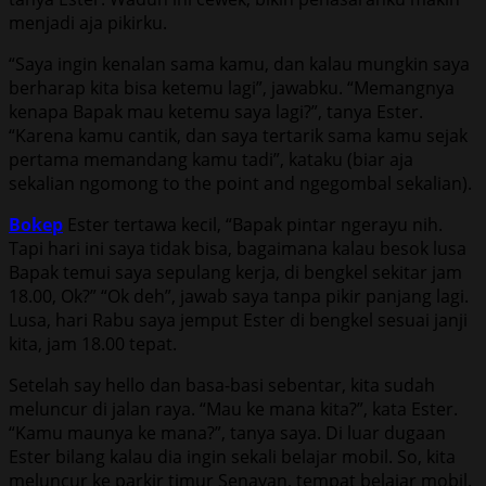
menjadi aja pikirku.
“Saya ingin kenalan sama kamu, dan kalau mungkin saya
berharap kita bisa ketemu lagi”, jawabku. “Memangnya
kenapa Bapak mau ketemu saya lagi?”, tanya Ester.
“Karena kamu cantik, dan saya tertarik sama kamu sejak
pertama memandang kamu tadi”, kataku (biar aja
sekalian ngomong to the point and ngegombal sekalian).
Bokep
Ester tertawa kecil, “Bapak pintar ngerayu nih.
Tapi hari ini saya tidak bisa, bagaimana kalau besok lusa
Bapak temui saya sepulang kerja, di bengkel sekitar jam
18.00, Ok?” “Ok deh”, jawab saya tanpa pikir panjang lagi.
Lusa, hari Rabu saya jemput Ester di bengkel sesuai janji
kita, jam 18.00 tepat.
Setelah say hello dan basa-basi sebentar, kita sudah
meluncur di jalan raya. “Mau ke mana kita?”, kata Ester.
“Kamu maunya ke mana?”, tanya saya. Di luar dugaan
Ester bilang kalau dia ingin sekali belajar mobil. So, kita
meluncur ke parkir timur Senayan, tempat belajar mobil.