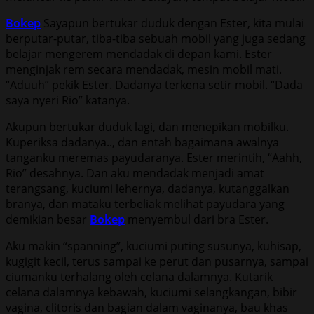
Bokep
Sayapun bertukar duduk dengan Ester, kita mulai
berputar-putar, tiba-tiba sebuah mobil yang juga sedang
belajar mengerem mendadak di depan kami. Ester
menginjak rem secara mendadak, mesin mobil mati.
“Aduuh” pekik Ester. Dadanya terkena setir mobil. “Dada
saya nyeri Rio” katanya.
Akupun bertukar duduk lagi, dan menepikan mobilku.
Kuperiksa dadanya.., dan entah bagaimana awalnya
tanganku meremas payudaranya. Ester merintih, “Aahh,
Rio” desahnya. Dan aku mendadak menjadi amat
terangsang, kuciumi lehernya, dadanya, kutanggalkan
branya, dan mataku terbeliak melihat payudara yang
demikian besar
Bokep
menyembul dari bra Ester.
Aku makin “spanning”, kuciumi puting susunya, kuhisap,
kugigit kecil, terus sampai ke perut dan pusarnya, sampai
ciumanku terhalang oleh celana dalamnya. Kutarik
celana dalamnya kebawah, kuciumi selangkangan, bibir
vagina, clitoris dan bagian dalam vaginanya, bau khas