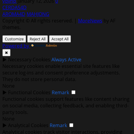
vqvnp
January 12, 2026
0
CERDAS4D
AROMA4D
MAHJONG
Copyright © All rights reserved.
|
MoreNews
by AF
themes.
Customize
Reject All
Accept All
Powered by
✖
►
Necessary Cookies
Always Active
Necessary cookies enable essential site features like
secure log-ins and consent preference adjustments.
They do not store personal data.
None
►
Functional Cookies
Remark
Functional cookies support features like content sharing
on social media, collecting feedback, and enabling third-
party tools.
None
►
Analytical Cookies
Remark
Analytical cookies track visitor interactions, providing