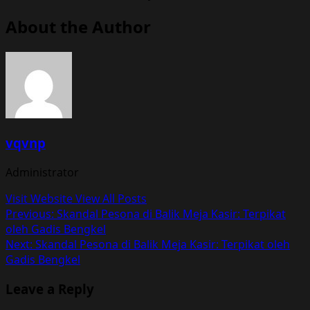
About the Author
vqvnp
Administrator
Visit Website
View All Posts
Post
Previous:
Skandal Pesona di Balik Meja Kasir: Terpikat
oleh Gadis Bengkel
navigation
Next:
Skandal Pesona di Balik Meja Kasir: Terpikat oleh
Gadis Bengkel
Leave a Reply