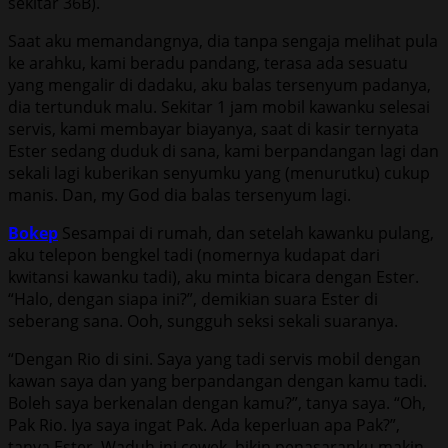
sekitar 36B).
Saat aku memandangnya, dia tanpa sengaja melihat pula
ke arahku, kami beradu pandang, terasa ada sesuatu
yang mengalir di dadaku, aku balas tersenyum padanya,
dia tertunduk malu. Sekitar 1 jam mobil kawanku selesai
servis, kami membayar biayanya, saat di kasir ternyata
Ester sedang duduk di sana, kami berpandangan lagi dan
sekali lagi kuberikan senyumku yang (menurutku) cukup
manis. Dan, my God dia balas tersenyum lagi.
Bokep
Sesampai di rumah, dan setelah kawanku pulang,
aku telepon bengkel tadi (nomernya kudapat dari
kwitansi kawanku tadi), aku minta bicara dengan Ester.
“Halo, dengan siapa ini?”, demikian suara Ester di
seberang sana. Ooh, sungguh seksi sekali suaranya.
“Dengan Rio di sini. Saya yang tadi servis mobil dengan
kawan saya dan yang berpandangan dengan kamu tadi.
Boleh saya berkenalan dengan kamu?”, tanya saya. “Oh,
Pak Rio. Iya saya ingat Pak. Ada keperluan apa Pak?”,
tanya Ester. Waduh ini cewek, bikin penasaranku makin