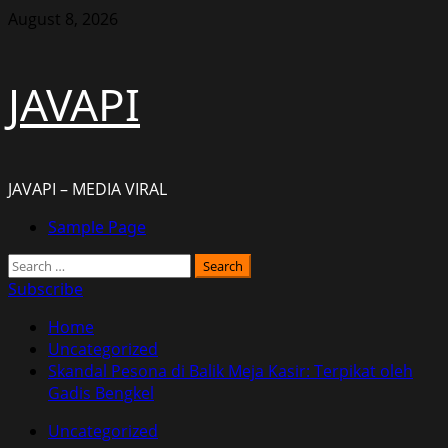
Skip
August 8, 2026
to
content
JAVAPI
JAVAPI – MEDIA VIRAL
Primary
Sample Page
Menu
Search
for:
Subscribe
Home
Uncategorized
Skandal Pesona di Balik Meja Kasir: Terpikat oleh
Gadis Bengkel
Uncategorized