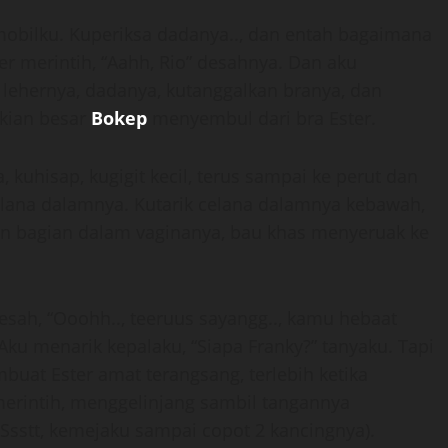
obilku. Kuperiksa dadanya.., dan entah bagaimana
 merintih, “Aahh, Rio” desahnya. Dan aku
lehernya, dadanya, kutanggalkan branya, dan
ikian besar
Bokep
menyembul dari bra Ester.
 kuhisap, kugigit kecil, terus sampai ke perut dan
elana dalamnya. Kutarik celana dalamnya kebawah,
 dan bagian dalam vaginanya, bau khas menyeruak ke
esah, “Ooohh.., teeruus sayangg.., kamu hebaat
. Aku menarik kepalaku, “Siapa Franky?” tanyaku. Tapi
uat Ester amat terangsang, terlebih ketika
merintih, menggelinjang sambil tangannya
sstt, kemejaku sampai copot 2 kancingnya).