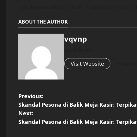
hati, karena ada si “bloon” Franky suami Ester)
ABOUT THE AUTHOR
vqvnp
Administrator
Visit Website
View Al
P
Previous:
Skandal Pesona di Balik Meja Kasir: Terpik
o
Next:
s
Skandal Pesona di Balik Meja Kasir: Terpik
t