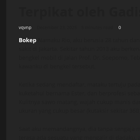
Terpikat oleh Gad
vqvnp
December 23, 2025
5 minutes read
0
Bokep
Namaku Rio, aku berusia 28 tahun dan 
sakit di Jakarta. Sekitar tahun 2013 aku berk
bengkel mobil di Jalan Prof. Dr. Soepomo, Te
kawanku di bengkel tersebut.
Ketika sedang mendaftar, mataku tertuju pad
kuketahui bernama Ester, dan berprofesi sebag
Kulitnya sawo matang, wajah cukup manis da
ukuran yang cukup besar (kutaksir sekitar 36B)
Saat aku memandangnya, dia tanpa sengaja m
terasa ada sesuatu yang mengalir di dadaku, 