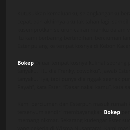
Kutusukkan kemaluanku, selangkanganku bera
cepat, dan akhirnya aku tak tahan lagi, sam
kusemprotkan seluruh cairan maniku dalam vagi
itu kami berbaring bertindihan, berciuman lam
Ester pulang ke tempat kosnya di Kebon Kacan
Bokep
Diluar tempat kosnya kulihat seorang 
tanyaku. “Itu dia Franky, cowokku”, jawab Est
tanyaku. “Iya, tapi punya dia nggak seenak pu
Payah”, kata Ester. “Dasar nakal kamu”, kata s
Kami berciuman dan Esterpun masuk rumah k
tersenyum sendiri membayangkan
Bokep
pen
memang nikmat. Sekarang kudengar Ester suda
yang bekerja di Wisma Nusantara). Kami masi