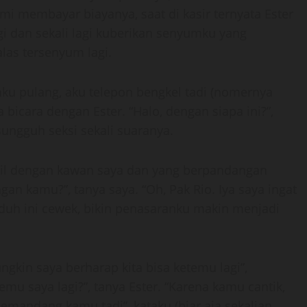
ami membayar biayanya, saat di kasir ternyata Ester
i dan sekali lagi kuberikan senyumku yang
las tersenyum lagi.
ku pulang, aku telepon bengkel tadi (nomernya
 bicara dengan Ester. “Halo, dengan siapa ini?”,
sungguh seksi sekali suaranya.
mobil dengan kawan saya dan yang berpandangan
an kamu?”, tanya saya. “Oh, Pak Rio. Iya saya ingat
aduh ini cewek, bikin penasaranku makin menjadi
gkin saya berharap kita bisa ketemu lagi”,
 saya lagi?”, tanya Ester. “Karena kamu cantik,
emandang kamu tadi”, kataku (biar aja sekalian