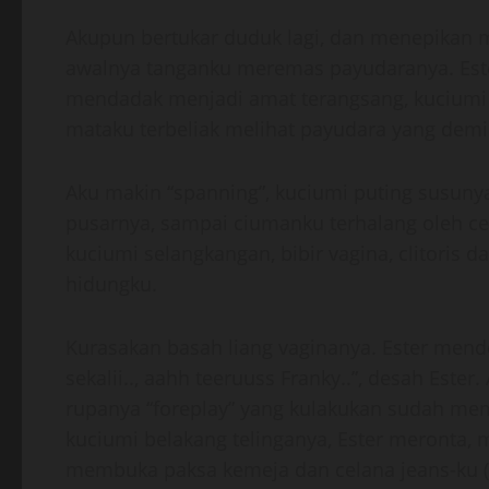
Akupun bertukar duduk lagi, dan menepikan m
awalnya tanganku meremas payudaranya. Ester
mendadak menjadi amat terangsang, kuciumi 
mataku terbeliak melihat payudara yang dem
Aku makin “spanning”, kuciumi puting susunya,
pusarnya, sampai ciumanku terhalang oleh c
kuciumi selangkangan, bibir vagina, clitoris
hidungku.
Kurasakan basah liang vaginanya. Ester mend
sekalii.., aahh teeruuss Franky..”, desah Ester
rupanya “foreplay” yang kulakukan sudah memb
kuciumi belakang telinganya, Ester meronta, 
membuka paksa kemeja dan celana jeans-ku (S