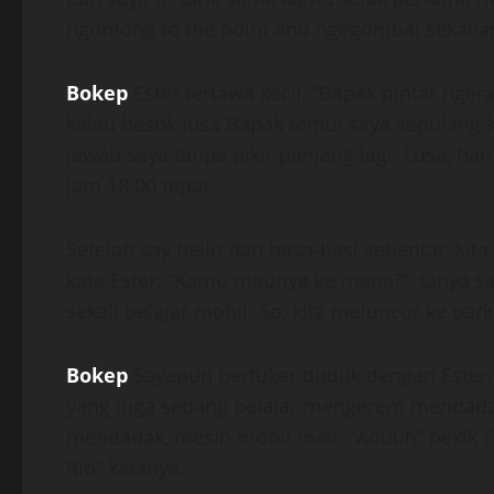
ngomong to the point and ngegombal sekalian
Bokep
Ester tertawa kecil, “Bapak pintar ngera
kalau besok lusa Bapak temui saya sepulang ke
jawab saya tanpa pikir panjang lagi. Lusa, hari
jam 18.00 tepat.
Setelah say hello dan basa-basi sebentar, kita
kata Ester. “Kamu maunya ke mana?”, tanya say
sekali belajar mobil. So, kita meluncur ke par
Bokep
Sayapun bertukar duduk dengan Ester, k
yang juga sedang belajar mengerem mendadak
mendadak, mesin mobil mati. “Aduuh” pekik Es
Rio” katanya.