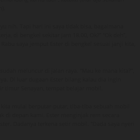
).
yu nih. Tapi hari ini saya tidak bisa, bagaimana
rja, di bengkel sekitar jam 18.00, Ok?” “Ok deh”,
 Rabu saya jemput Ester di bengkel sesuai janji kita,
 sudah meluncur di jalan raya. “Mau ke mana kita?”,
a. Di luar dugaan Ester bilang kalau dia ingin
kir timur Senayan, tempat belajar mobil.
ita mulai berputar-putar, tiba-tiba sebuah mobil
 di depan kami. Ester menginjak rem secara
ter. Dadanya terkena setir mobil. “Dada saya nyeri