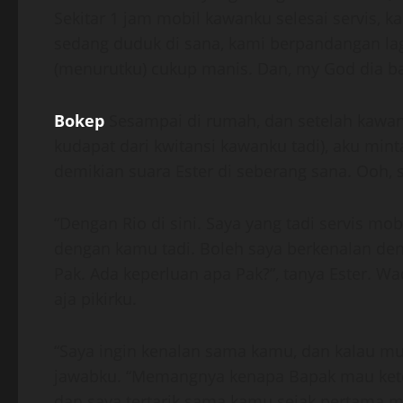
Sekitar 1 jam mobil kawanku selesai servis, k
sedang duduk di sana, kami berpandangan lag
(menurutku) cukup manis. Dan, my God dia ba
Bokep
Sesampai di rumah, dan setelah kawan
kudapat dari kwitansi kawanku tadi), aku minta
demikian suara Ester di seberang sana. Ooh, 
“Dengan Rio di sini. Saya yang tadi servis 
dengan kamu tadi. Boleh saya berkenalan deng
Pak. Ada keperluan apa Pak?”, tanya Ester. W
aja pikirku.
“Saya ingin kenalan sama kamu, dan kalau mun
jawabku. “Memangnya kenapa Bapak mau ketemu
dan saya tertarik sama kamu sejak pertama m