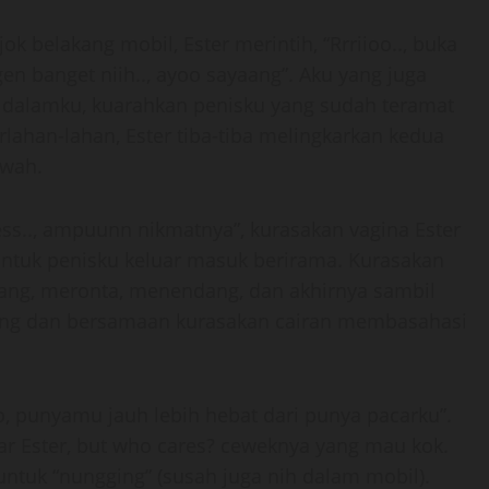
jok belakang mobil, Ester merintih, “Rrriioo.., buka
n banget niih.., ayoo sayaang”. Aku yang juga
 dalamku, kuarahkan penisku yang sudah teramat
erlahan-lahan, Ester tiba-tiba melingkarkan kedua
awah.
ss.., ampuunn nikmatnya”, kurasakan vagina Ester
untuk penisku keluar masuk berirama. Kurasakan
jang, meronta, menendang, dan akhirnya sambil
ang dan bersamaan kurasakan cairan membasahasi
, punyamu jauh lebih hebat dari punya pacarku”.
car Ester, but who cares? ceweknya yang mau kok.
untuk “nungging” (susah juga nih dalam mobil).