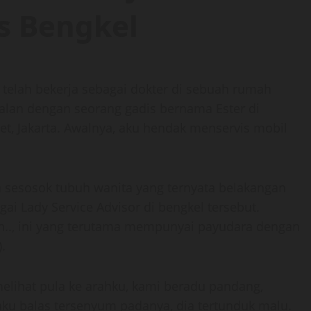
is Bengkel
telah bekerja sebagai dokter di sebuah rumah
enalan dengan seorang gadis bernama Ester di
bet, Jakarta. Awalnya, aku hendak menservis mobil
a sesosok tubuh wanita yang ternyata belakangan
ai Lady Service Advisor di bengkel tersebut.
n.., ini yang terutama mempunyai payudara dengan
.
elihat pula ke arahku, kami beradu pandang,
aku balas tersenyum padanya, dia tertunduk malu.