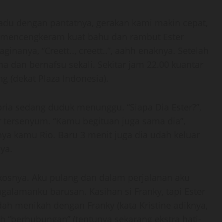
du dengan pantatnya, gerakan kami makin cepat,
bil mencengkeram kuat bahu dan rambut Ester
nanya, “Creett.., creett..”, aahh enaknya. Setelah
a dan bernafsu sekali. Sekitar jam 22.00 kuantar
g (dekat Plaza Indonesia).
pria sedang duduk menunggu. “Siapa Dia Ester?”,
er tersenyum. “Kamu begituan juga sama dia”,
nya kamu Rio. Baru 3 menit juga dia udah keluar
aya.
osnya. Aku pulang dan dalam perjalanan aku
galamanku barusan. Kasihan si Franky, tapi Ester
h menikah dengan Franky (kata Kristine adiknya,
h “berhubungan” (tentunya sekarang ekstra hati-