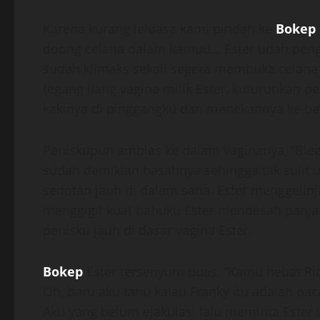
Karena kurang leluasa kami pindah ke
Bokep
doong celana dalam kamuu.., Ester udah penge
sudah klimaks sekali segera membuka celana
tegang liang vagina milik Ester, kuturunkan p
kakinya di pinggangku dan menekannya ke b
Peniskupun amblas ke dalam vaginanya, “Blee
sudah demikian basahnya sehingga tak sulit 
sedotan jauh di dalam sana. Ester menggelin
menggigit kuat bahuku Ester mendesah panj
penisku jauh di dasar vagina Ester.
Bokep
Ester tersenyum puas, “Kamu hebat Rio
Oh, baru aku tahu kalau Franky itu adalah pa
Aku yang belum ejakulasi lalu meminta Ester 