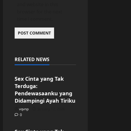
and website in this
browser for the next
time I comment.
RELATED NEWS
Uncategorized
Sex Cinta yang Tak
Terduga:
Pendewasaanku yang
Didampingi Ayah Tiriku
vqvnp
January 12, 2026
0
Uncategorized