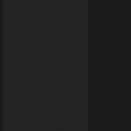
mengibaskan tanganku dia
bilang, “Jangan Mas.. jangan
Mas..” Tapi aku nggak
peduli.. terus saja aku
masukkan tanganku ke CD-
nya, ternyata vaginanya
sudah basah sekali. Lantas
tanpa diperintah oleh Novi
aku buka rok dan CD-nya,
dia hanya memejamkan
matanya dan berkata
pelan, “Yach Mas..” Kini
Novi sudah telanjang bulat
tak pakai apa-apa lagi, wah..
putih mulus, bulunya
masih jarang maklum dia
baru umur 20 tahun tamat
SMA. Lantas aku mulai