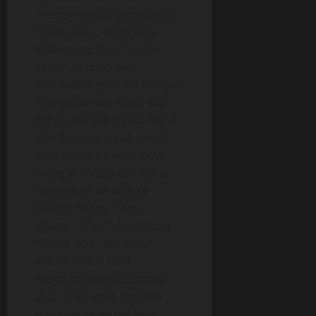
mempercepat genjotanku.
“Terus Mas.. terus Mas..
lebih cepat lagi..” pinta
Novi. Tak lama aku
merasakan penisku hampir
mengeluarkan mani, aku
cabut penisku (takut hamil
sih) dan aku suruh untuk
Novi mengisapnya. Novi
mengulum lagi dan terus
mengulum ke atas ke
bawah. “Hem.. hem..
nikmat.. Mas..” Aku bilang,
“Terus Nov.. aku mau
keluar nich..” Novi
mempercepat kulumnya
dan.. cret.. cret.. maniku
muncrat ke mulut Novi.