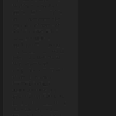
Novi segera mencabut
penisku dari mulutnya dan
maniku menyemprot ke
pipi dan rambutnya. “Ah..
ah.. Novi.. maafkan Mas..
yach.. aku khilaf Nov..
maaf.. yach!” “Nggak apa-
apa Mas.. semuanya sudah
telanjur kok Mas..” Lantas
Novi bersandar di
pangkuanku. Kuciumi lagi
Novi dengan penuh
kesayangan hingga
akhirnya aku dan Novi
pulang dan setelah itu aku
pun masih menanam cinta
diam-diam dengan Novi
kalau istriku pas tidak ada