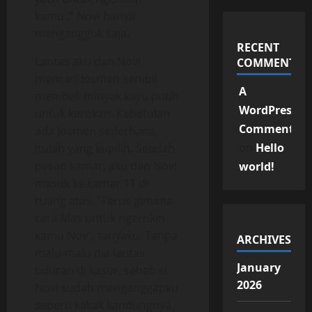
kamu..” Novi hanya
mengangguk saja.
RECENT
Lantas aku dan Novi
COMMENTS
mencari losmen sambil
A
membeli minyak kayu putih
WordPress
untuk kerokan. Kebetulan
Commenter
ada losmen sederhana,
on
Hello
itulah yang kupilih. Setelah
pesan kamar, aku dan Novi
world!
masuk ke kamar 11 di
ruang atas. “Terus gimana
cara Mas untuk ngerokin
kamu Nov”, tanyaku. Tanpa
ARCHIVES
malu-malu dia lantas
January
tiduran di kasur, sebab si
2026
Novi sudah menganggapku
seperti kakak kandungnya.