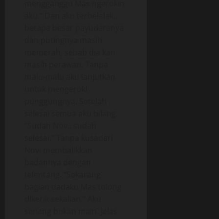
mengganggu Mas ngerokin
aku.” Dan aku terbelalak..
betapa besar payudaranya
dan putingnya masih
memerah, sebab dia kan
masih perawan. Tanpa
malu-malu aku lanjutkan
untuk mengeroki
punggungnya. Setelah
selesai semua aku bilang,
“Sudah Nov.. sudah
selesai.” Tanpa kusadari
Novi membalikkan
badannya dengan
telentang. “Sekarang
bagian dadaku Mas tolong
dikerik sekalian.” Aku
senang bukan main. Jelas