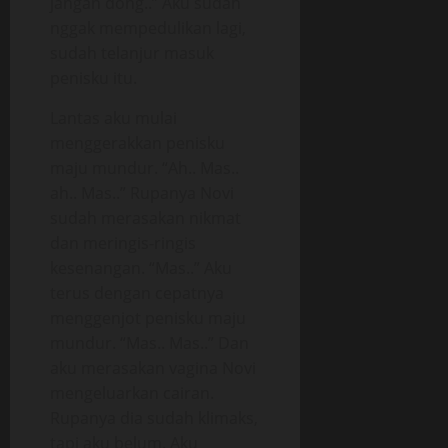
jangan dong..” Aku sudah
nggak mempedulikan lagi,
sudah telanjur masuk
penisku itu.
Lantas aku mulai
menggerakkan penisku
maju mundur. “Ah.. Mas..
ah.. Mas..” Rupanya Novi
sudah merasakan nikmat
dan meringis-ringis
kesenangan. “Mas..” Aku
terus dengan cepatnya
menggenjot penisku maju
mundur. “Mas.. Mas..” Dan
aku merasakan vagina Novi
mengeluarkan cairan.
Rupanya dia sudah klimaks,
tapi aku belum. Aku