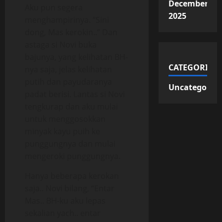
December
Aku pun segera
2025
menghampirinya. “Sini
dong, Mas kerokin..” Dan
astaga si Novi buka
bajunya, yang kelihatan BH-
CATEGORIES
nya saja, jelas kelihatan
putih dan payudaranya
Uncategorize
padat berisi. Lantas si Novi
tengkurap dan aku mulai
untuk menggosokkan
minyak kayu puih ke
punggungnya dan mulai
mengeroki punggungnya.
Hanya beberapa kerokan
saja.. Novi bilang, “Entar
Mas.. BH-ku aku lepas
sekalian yach.. entar