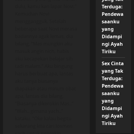
dulu, kamu kan lapar Novi.”
Terduga:
Kemudian Novi
Pendewa
menggangguk. Setelah
saanku
beberapa saat Novi merasa
yang
badannya agak lemas, dia
Didampi
bilang, “Mas mungkin aku
ngi Ayah
masuk angin nich, habis
Tiriku
aku kecapekan belajar sih
Sex Cinta
tadi malam.” Aku bingung
yang Tak
harus berbuat apa, lantas
Terduga:
aku tanya biasanya
Pendewa
diapakan atau minum obat
saanku
apa, lantas dia bilang,
yang
“Biasanya dikerokin Mas..”
Didampi
“Wah.. gimana yach..”
ngi Ayah
kataku. “Oke kalau begitu
Tiriku
sekarang kita cari losmen
yach untuk ngerokin