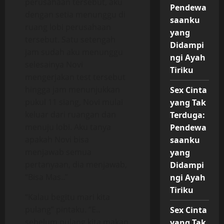
perusahaan tersebut, aku
Pendewa
dengan setia menunggu di
saanku
ruang lobi perusahaan
yang
tersebut. Satu setengah
Didampi
jam sudah aku menunggu
ngi Ayah
selesainya Novi
Tiriku
mengerjakan test tersebut
hingga jam menunjukkan
Sex Cinta
pukul 11 siang, Novi mulai
yang Tak
keluar dari ruangan dan
Terduga:
menuju lobi. Aku tanya
Pendewa
apakah Novi bisa
saanku
menjawab semua
yang
pertanyaan, dia menjawab,
Didampi
“Bisa Mas..”
ngi Ayah
Tiriku
“Kalau begitu mari kita
pulang” pintaku. “E..
Sex Cinta
sebelum pulang kita makan
yang Tak