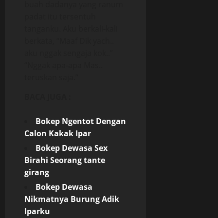
buah dadanya yang ranum
padat itu tersentuh
tanganku. Aku berkali-kali
berkata, “Maaf Dik yach..
aku nggak sengaja kok..”
“Nggak apa-apa Mas..
teruskan saja.”
BACA JUGA :
Bokep Ngentot Dengan
Calon Kakak Ipar
Bokep
Dewasa Sex
Birahi Seorang tante
girang
Bokep
Dewasa
Nikmatnya Burung Adik
Iparku