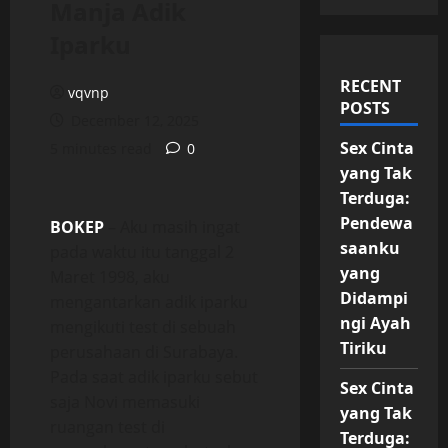
Manja Adik
Iparku
RECENT
vqvnp
POSTS
December 12, 2025
Sex Cinta
5 minutes read
0
yang Tak
Terduga:
Pendewa
BOKEP
– Aku masih ingat
saanku
pada waktu itu tanggal 2
yang
Maret 1998, aku
Didampi
mengantarkan adik iparku
ngi Ayah
mengikuti test di sebuah
Tiriku
perusahaan di Surabaya.
Pada saat adik iparku sebut
Sex Cinta
saja Novi memasuki
yang Tak
ruangan test di
Terduga: