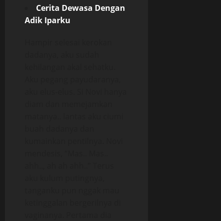
Cerita Dewasa Dengan
Adik Iparku
Hampir selesai kerokan
dadanya, aku sudah
kehilangan akal sehatku.
Aku pegang payudaranya,
aku elus-elus. Si Novi hanya
diam dan memejamkan
matanya.. lantas aku ciumi
buah dadanya dan
kumainkan pentilnya. Novi
mendesis, “Mas.. Mas..
ahh.., ah ah ahh..” Terus
aku kulum putingnya,
tanganku pun nggak mau
ketinggalan bergerilnya di
vaginanya. Pertama dia