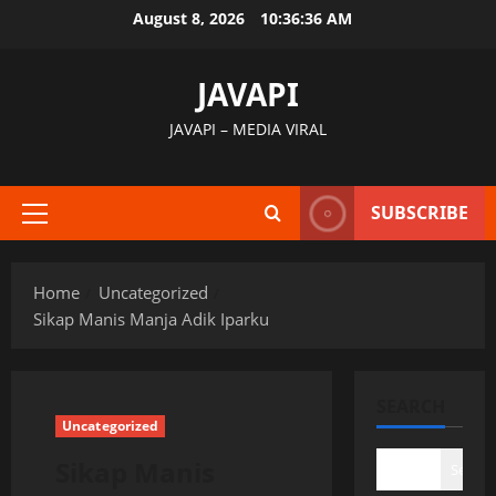
Skip
August 8, 2026
10:36:37 AM
to
content
JAVAPI
JAVAPI – MEDIA VIRAL
SUBSCRIBE
Primary
Menu
Home
Uncategorized
Sikap Manis Manja Adik Iparku
SEARCH
Uncategorized
Sikap Manis
Search