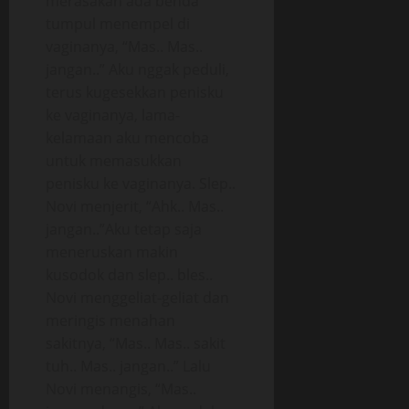
merasakan ada benda
tumpul menempel di
vaginanya, “Mas.. Mas..
jangan..” Aku nggak peduli,
terus kugesekkan penisku
ke vaginanya, lama-
kelamaan aku mencoba
untuk memasukkan
penisku ke vaginanya. Slep..
Novi menjerit, “Ahk.. Mas..
jangan..”Aku tetap saja
meneruskan makin
kusodok dan slep.. bles..
Novi menggeliat-geliat dan
meringis menahan
sakitnya, “Mas.. Mas.. sakit
tuh.. Mas.. jangan..” Lalu
Novi menangis, “Mas..