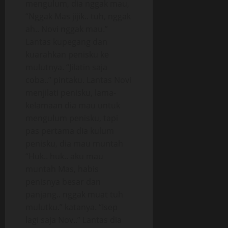
mengulum, dia nggak mau,
“Nggak Mas jijik.. tuh, nggak
ah.. Novi nggak mau.”
Lantas kupegang dan
kuarahkan penisku ke
mulutnya. “Jilatin saja
coba..” pintaku. Lantas Novi
menjilati penisku, lama-
kelamaan dia mau untuk
mengulum penisku, tapi
pas pertama dia kulum
penisku, dia mau muntah
“Huk.. huk.. aku mau
muntah Mas, habis
penisnya besar dan
panjang.. nggak muat tuh
mulutku.” katanya. “Isep
lagi saja Nov..” Lantas dia