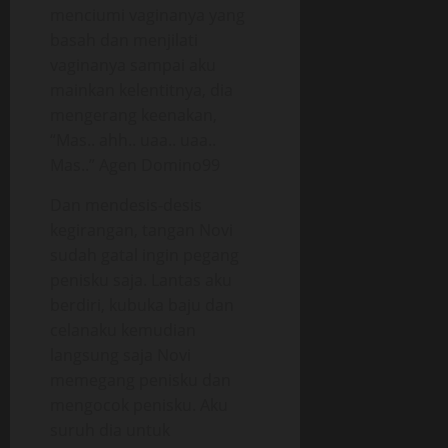
menciumi vaginanya yang
basah dan menjilati
vaginanya sampai aku
mainkan kelentitnya, dia
mengerang keenakan,
“Mas.. ahh.. uaa.. uaa..
Mas..” Agen Domino99
Dan mendesis-desis
kegirangan, tangan Novi
sudah gatal ingin pegang
penisku saja. Lantas aku
berdiri, kubuka baju dan
celanaku kemudian
langsung saja Novi
memegang penisku dan
mengocok penisku. Aku
suruh dia untuk