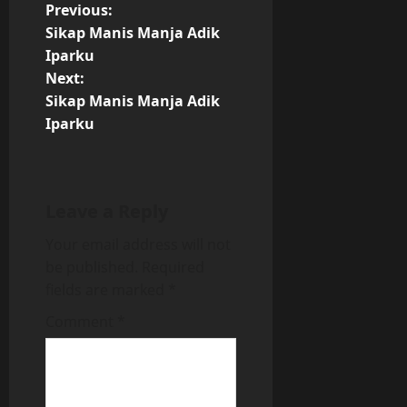
P
Previous:
Sikap Manis Manja Adik
o
Iparku
Next:
s
Sikap Manis Manja Adik
t
Iparku
n
a
Leave a Reply
v
Your email address will not
be published.
Required
i
fields are marked
*
g
Comment
*
a
t