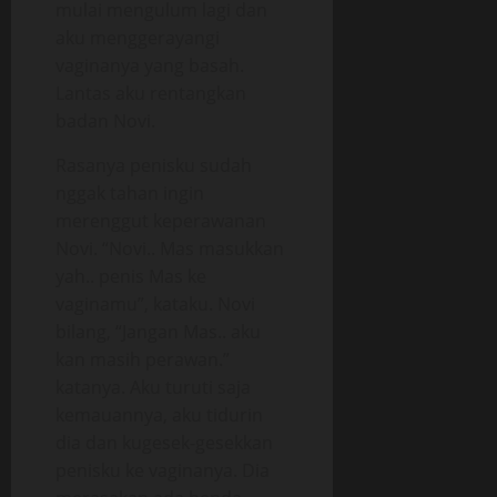
mulai mengulum lagi dan
aku menggerayangi
vaginanya yang basah.
Lantas aku rentangkan
badan Novi.
Rasanya penisku sudah
nggak tahan ingin
merenggut keperawanan
Novi. “Novi.. Mas masukkan
yah.. penis Mas ke
vaginamu”, kataku. Novi
bilang, “Jangan Mas.. aku
kan masih perawan.”
katanya. Aku turuti saja
kemauannya, aku tidurin
dia dan kugesek-gesekkan
penisku ke vaginanya. Dia