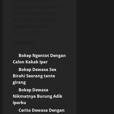
padat itu tersentuh
tanganku. Aku berkali-kali
berkata, “Maaf Dik yach..
aku nggak sengaja kok..”
“Nggak apa-apa Mas..
teruskan saja.”
BACA JUGA :
Bokep Ngentot Dengan
Calon Kakak Ipar
Bokep
Dewasa Sex
Birahi Seorang tante
girang
Bokep
Dewasa
Nikmatnya Burung Adik
Iparku
Cerita Dewasa Dengan