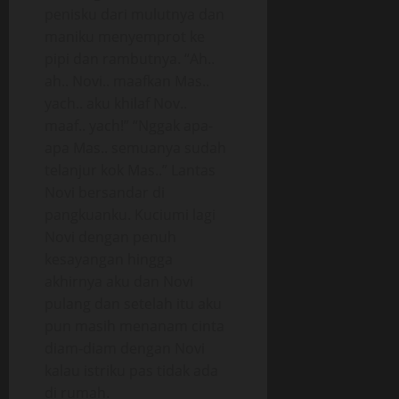
penisku dari mulutnya dan
maniku menyemprot ke
pipi dan rambutnya. “Ah..
ah.. Novi.. maafkan Mas..
yach.. aku khilaf Nov..
maaf.. yach!” “Nggak apa-
apa Mas.. semuanya sudah
telanjur kok Mas..” Lantas
Novi bersandar di
pangkuanku. Kuciumi lagi
Novi dengan penuh
kesayangan hingga
akhirnya aku dan Novi
pulang dan setelah itu aku
pun masih menanam cinta
diam-diam dengan Novi
kalau istriku pas tidak ada
di rumah.