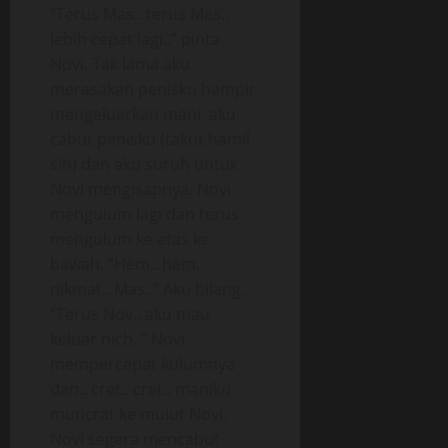
“Terus Mas.. terus Mas..
lebih cepat lagi..” pinta
Novi. Tak lama aku
merasakan penisku hampir
mengeluarkan mani, aku
cabut penisku (takut hamil
sih) dan aku suruh untuk
Novi mengisapnya. Novi
mengulum lagi dan terus
mengulum ke atas ke
bawah. “Hem.. hem..
nikmat.. Mas..” Aku bilang,
“Terus Nov.. aku mau
keluar nich..” Novi
mempercepat kulumnya
dan.. cret.. cret.. maniku
muncrat ke mulut Novi.
Novi segera mencabut