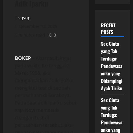
Adik Iparku
vqvnp
RECENT
December 12, 2025
POSTS
5 minutes read
0
Sex Cinta
yang Tak
BOKEP
– Aku masih ingat
Terduga:
pada waktu itu tanggal 2
Pendewasa
Maret 1998, aku
anku yang
mengantarkan adik iparku
Didampingi
mengikuti test di sebuah
Ayah Tiriku
perusahaan di Surabaya.
Sex Cinta
Pada saat adik iparku sebut
yang Tak
saja Novi memasuki
Terduga:
ruangan test di
Pendewasa
perusahaan tersebut, aku
anku yang
dengan setia menunggu di