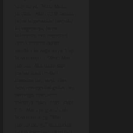
vaginanya, “Mas.. Mas..
jangan..” Aku nggak peduli,
terus kugesekkan penisku
ke vaginanya, lama-
kelamaan aku mencoba
untuk memasukkan
penisku ke vaginanya. Slep..
Novi menjerit, “Ahk.. Mas..
jangan..”Aku tetap saja
meneruskan makin
kusodok dan slep.. bles..
Novi menggeliat-geliat dan
meringis menahan
sakitnya, “Mas.. Mas.. sakit
tuh.. Mas.. jangan..” Lalu
Novi menangis, “Mas..
jangan dong..” Aku sudah
nggak mempedulikan lagi,