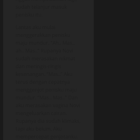
sudah telanjur masuk
penisku itu.
Lantas aku mulai
menggerakkan penisku
maju mundur. “Ah.. Mas..
ah.. Mas..” Rupanya Novi
sudah merasakan nikmat
dan meringis-ringis
kesenangan. “Mas..” Aku
terus dengan cepatnya
menggenjot penisku maju
mundur. “Mas.. Mas..” Dan
aku merasakan vagina Novi
mengeluarkan cairan.
Rupanya dia sudah klimaks,
tapi aku belum. Aku
mempercepat genjotanku.