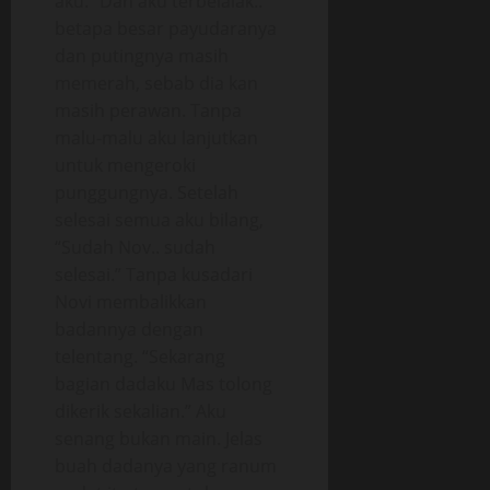
aku.” Dan aku terbelalak..
betapa besar payudaranya
dan putingnya masih
memerah, sebab dia kan
masih perawan. Tanpa
malu-malu aku lanjutkan
untuk mengeroki
punggungnya. Setelah
selesai semua aku bilang,
“Sudah Nov.. sudah
selesai.” Tanpa kusadari
Novi membalikkan
badannya dengan
telentang. “Sekarang
bagian dadaku Mas tolong
dikerik sekalian.” Aku
senang bukan main. Jelas
buah dadanya yang ranum