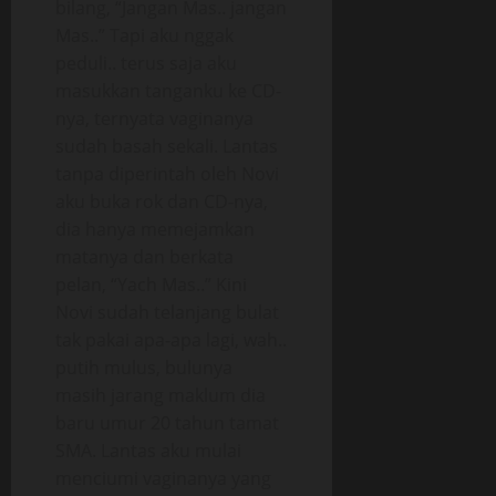
bilang, “Jangan Mas.. jangan
Mas..” Tapi aku nggak
peduli.. terus saja aku
masukkan tanganku ke CD-
nya, ternyata vaginanya
sudah basah sekali. Lantas
tanpa diperintah oleh Novi
aku buka rok dan CD-nya,
dia hanya memejamkan
matanya dan berkata
pelan, “Yach Mas..” Kini
Novi sudah telanjang bulat
tak pakai apa-apa lagi, wah..
putih mulus, bulunya
masih jarang maklum dia
baru umur 20 tahun tamat
SMA. Lantas aku mulai
menciumi vaginanya yang