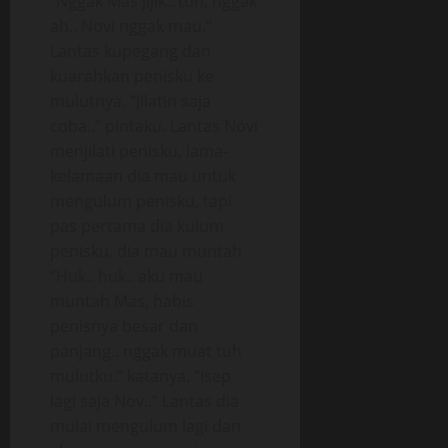
“Nggak Mas jijik.. tuh, nggak
ah.. Novi nggak mau.”
Lantas kupegang dan
kuarahkan penisku ke
mulutnya. “Jilatin saja
coba..” pintaku. Lantas Novi
menjilati penisku, lama-
kelamaan dia mau untuk
mengulum penisku, tapi
pas pertama dia kulum
penisku, dia mau muntah
“Huk.. huk.. aku mau
muntah Mas, habis
penisnya besar dan
panjang.. nggak muat tuh
mulutku.” katanya. “Isep
lagi saja Nov..” Lantas dia
mulai mengulum lagi dan