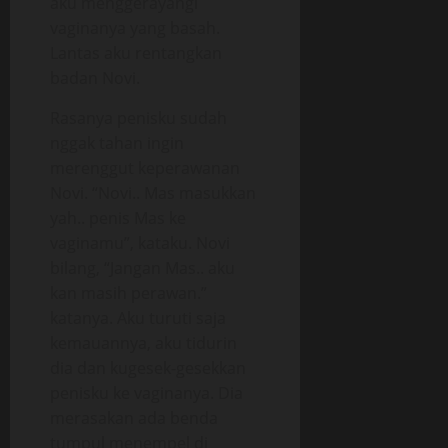
aku menggerayangi
vaginanya yang basah.
Lantas aku rentangkan
badan Novi.
Rasanya penisku sudah
nggak tahan ingin
merenggut keperawanan
Novi. “Novi.. Mas masukkan
yah.. penis Mas ke
vaginamu”, kataku. Novi
bilang, “Jangan Mas.. aku
kan masih perawan.”
katanya. Aku turuti saja
kemauannya, aku tidurin
dia dan kugesek-gesekkan
penisku ke vaginanya. Dia
merasakan ada benda
tumpul menempel di