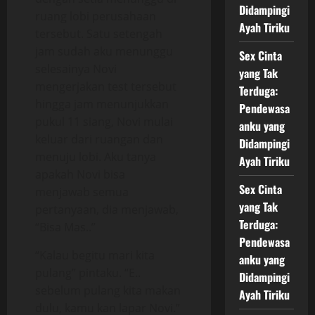
Didampingi
ruang lobi perusahaan
Ayah Tiriku
tersebut. Satu setengah
jam sudah aku menunggu
Sex Cinta
selesainya Novi
yang Tak
mengerjakan test tersebut
Terduga:
hingga jam menunjukkan
Pendewasa
pukul 11 siang, Novi mulai
anku yang
keluar dari ruangan dan
Didampingi
menuju lobi. Aku tanya
Ayah Tiriku
apakah Novi bisa
Sex Cinta
menjawab semua
yang Tak
pertanyaan, dia menjawab,
Terduga:
“Bisa Mas..”
Pendewasa
“Kalau begitu mari kita
anku yang
pulang” pintaku. “E..
Didampingi
sebelum pulang kita makan
Ayah Tiriku
dulu, kamu kan lapar Novi.”