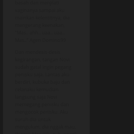
basah dan menjilati
vaginanya sampai aku
mainkan kelentitnya, dia
mengerang keenakan,
“Mas.. ahh.. uaa.. uaa..
Mas..” Agen Domino99
Dan mendesis-desis
kegirangan, tangan Novi
sudah gatal ingin pegang
penisku saja. Lantas aku
berdiri, kubuka baju dan
celanaku kemudian
langsung saja Novi
memegang penisku dan
mengocok penisku. Aku
suruh dia untuk
mengulum, dia nggak mau,