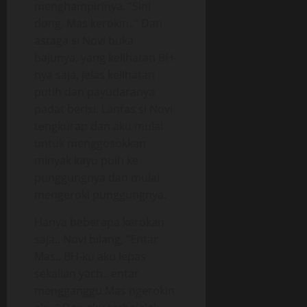
menghampirinya. “Sini
dong, Mas kerokin..” Dan
astaga si Novi buka
bajunya, yang kelihatan BH-
nya saja, jelas kelihatan
putih dan payudaranya
padat berisi. Lantas si Novi
tengkurap dan aku mulai
untuk menggosokkan
minyak kayu puih ke
punggungnya dan mulai
mengeroki punggungnya.
Hanya beberapa kerokan
saja.. Novi bilang, “Entar
Mas.. BH-ku aku lepas
sekalian yach.. entar
mengganggu Mas ngerokin