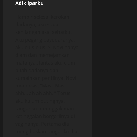
Adik Iparku
Hampir selesai kerokan
dadanya, aku sudah
kehilangan akal sehatku.
Aku pegang payudaranya,
aku elus-elus. Si Novi hanya
diam dan memejamkan
matanya.. lantas aku ciumi
buah dadanya dan
kumainkan pentilnya. Novi
mendesis, “Mas.. Mas..
ahh.., ah ah ahh..” Terus
aku kulum putingnya,
tanganku pun nggak mau
ketinggalan bergerilnya di
vaginanya. Pertama dia
mengibaskan tanganku dia