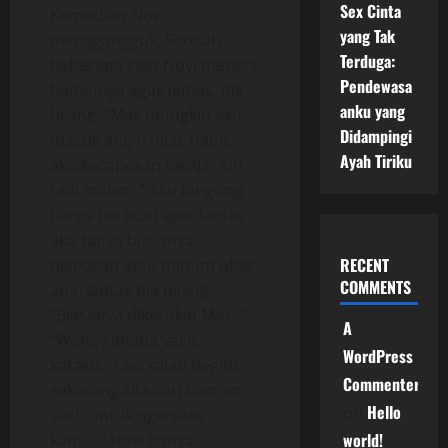
Sex Cinta
Kemudian Novi
yang Tak
menggangguk. Setelah
Terduga:
beberapa saat Novi merasa
Pendewasa
badannya agak lemas, dia
anku yang
bilang, “Mas mungkin aku
Didampingi
masuk angin nich, habis
Ayah Tiriku
aku kecapekan belajar sih
tadi malam.” Aku bingung
harus berbuat apa, lantas
aku tanya biasanya
RECENT
diapakan atau minum obat
COMMENTS
apa, lantas dia bilang,
“Biasanya dikerokin Mas..”
A
“Wah.. gimana yach..”
WordPress
kataku. “Oke kalau begitu
Commenter
sekarang kita cari losmen
Hello
on
yach untuk ngerokin
world!
kamu..” Novi hanya