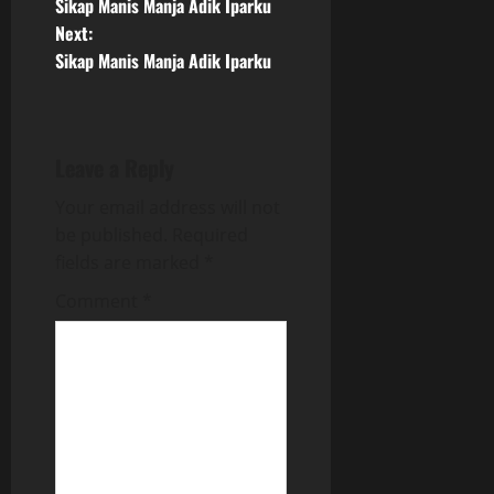
Sikap Manis Manja Adik Iparku
o
Next:
Sikap Manis Manja Adik Iparku
s
t
n
Leave a Reply
a
Your email address will not
be published.
Required
v
fields are marked
*
i
Comment
*
g
a
t