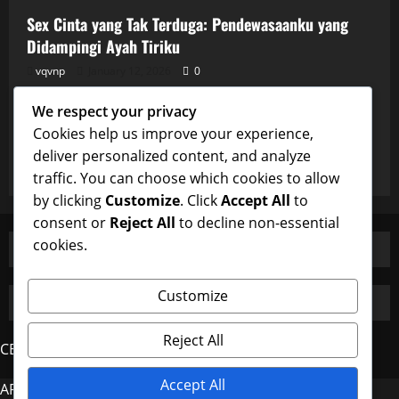
Sex Cinta yang Tak Terduga: Pendewasaanku yang
Didampingi Ayah Tiriku
vqvnp
January 12, 2026
0
Uncategorized
We respect your privacy
Sex Cinta yang Tak Terduga: Pendewasaanku yang
Cookies help us improve your experience,
Didampingi Ayah Tiriku
deliver personalized content, and analyze
vqvnp
January 12, 2026
0
traffic. You can choose which cookies to allow
by clicking
Customize
. Click
Accept All
to
consent or
Reject All
to decline non-essential
cookies.
Customize
Reject All
CERDAS4D
Accept All
AROMA4D
MAHJONG