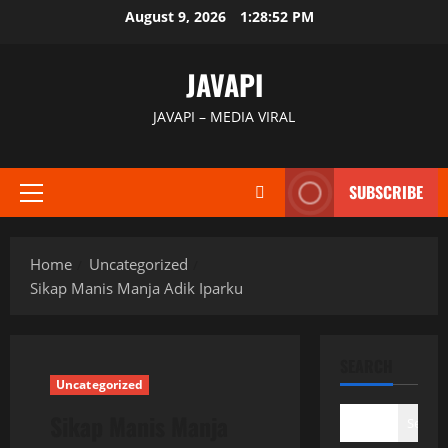
Skip
August 9, 2026
1:28:53 PM
to
content
JAVAPI
JAVAPI – MEDIA VIRAL
SUBSCRIBE
Primary
Menu
Home
Uncategorized
Sikap Manis Manja Adik Iparku
SEARCH
Uncategorized
Sikap Manis Manja
Search