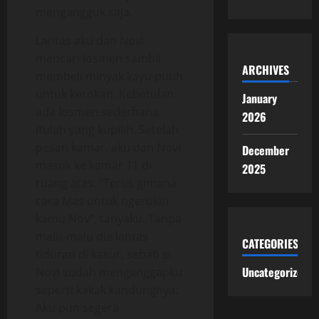
mengangguk saja.
Lantas aku dan Novi
mencari losmen sambil
ARCHIVES
membeli minyak kayu putih
untuk kerokan. Kebetulan
January
ada losmen sederhana,
2026
itulah yang kupilih. Setelah
pesan kamar, aku dan Novi
December
masuk ke kamar 11 di
2025
ruang atas. “Terus gimana
cara Mas untuk ngerokin
kamu Nov”, tanyaku. Tanpa
malu-malu dia lantas
CATEGORIES
tiduran di kasur, sebab si
Uncategorized
Novi sudah menganggapku
seperti kakak kandungnya.
Aku pun segera