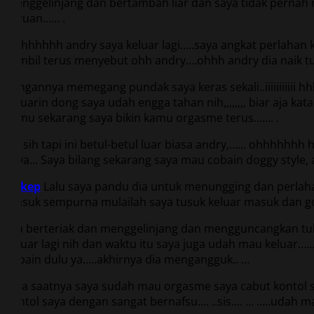
menggelinjang dan bertambah liar dan saya tidak pernah m
keruan…… .
Uhhhhhhh andry saya keluar lagi…..saya angkat perlahan k
sambil terus menyebut ohh andry….ohhh andry dia naik t
Tangannya memegang pundak saya keras sekali..iiiiiiiii
keluarin dong saya udah engga tahan nih,,,,,,,, biar aja
kamu sekarang saya bikin kamu orgasme terus……. .
Iya sih tapi ini betul-betul luar biasa andry,…… ohhhhhh
saya… Saya bilang sekarang saya mau cobain doggy style,
Bokep
Lalu saya pandu dia untuk menungging dan perlaha
masuk sempurna mulailah saya tusuk keluar masuk dan g
Dia berteriak dan menggelinjang dan mengguncangk
keluar lagi nih dan waktu itu saya juga udah mau keluar……
cobain dulu ya…..akhirnya dia mengangguk.. …
Tiba saatnya saya sudah mau orgasme saya cabut kontol 
kontol saya dengan sangat bernafsu…. ..sis…. … …..udah 