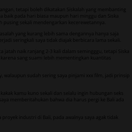
angan, tetapi boleh dikatakan Siskalah yang membanting
 baik pada hari biasa maupun hari minggu dan Siska
ah pusing sekali mendengarkan kecerewetannya.
masalah yang kurang lebih sama dengannya hanya saja
adi seringkali saya tidak diajak berbicara lama sekali.
jatah naik ranjang 2-3 kali dalam semingggu, tetapi Siska
 karena sang suami lebih mementingkan kuantitas
alaupun sudah sering saya pinjami xxx film, jadi prinsip
kakak kamu kuno sekali dan selalu ingin hubungan seks
n saya memberitahukan bahwa dia harus pergi ke Bali ada
royek industri di Bali, pada awalnya saya agak tidak