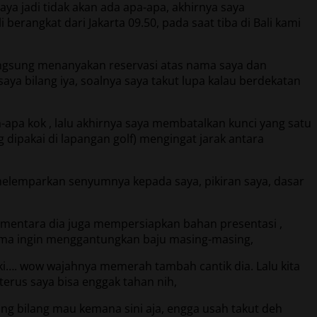
aya jadi tidak akan ada apa-apa, akhirnya saya
berangkat dari Jakarta 09.50, pada saat tiba di Bali kami
langsung menanyakan reservasi atas nama saya dan
aya bilang iya, soalnya saya takut lupa kalau berdekatan
apa kok , lalu akhirnya saya membatalkan kunci yang satu
 dipakai di lapangan golf) mengingat jarak antara
ia melemparkan senyumnya kepada saya, pikiran saya, dasar
mentara dia juga mempersiapkan bahan presentasi ,
ama ingin menggantungkan baju masing-masing,
eki…. wow wajahnya memerah tambah cantik dia. Lalu kita
terus saya bisa enggak tahan nih,
sung bilang mau kemana sini aja, engga usah takut deh