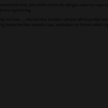
eeeeeeeeetttttttt ttttt, penuhlah mulut dia dengan sperma say
perma saya kering
ang not bad…… kita berdua tertidur sampai akhirnya kita 
ng kamu berikan kepada saya, walaupun ini hanya sekali sa