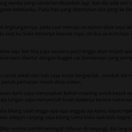
wanita pergi sendirian ditambah lagi ‘ kan dia adik istri s
a kelakianku. Pada hari yang ditentukan kita pergi ke Bali 
ali lingkungannya, pada saat menuju reception desk saya 
saat itu Siska bertanya kepada saya, oh dua ya kuncinya, s
 saja ‘kan kita juga saudara pasti engga akan terjadi apa-
alow kami diantar dengan buggie car (kendaraan yang sering
 cantik sekali dan hati saya mulai bergejolak , sesekali d
 penuh perhatian masih disia-siakan.
aian kami saya menyiapkan bahan meeting untuk besok se
ngaja tangan saya menyentuh buah dadanya karena sama-s
a, dia bilang udah engga apa-apa anggap aja kamu dapat rej
ada adegan ranjang saya bilang sama Siska wah kalo begini 
(kita nonton sambil setengah tiduran di ranjang), dia lang