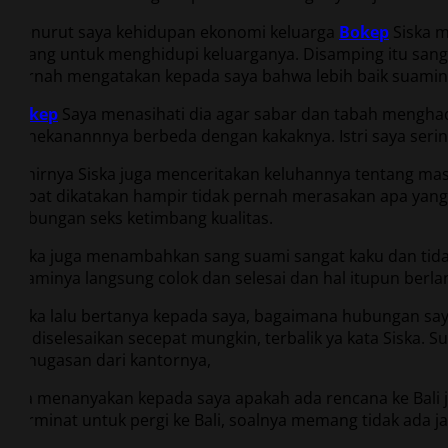
Menurut saya kehidupan ekonomi keluarga
Bokep
Siska m
tulang untuk menghidupi keluarganya. Disamping itu san
pernah mengatakan kepada saya bahwa lebih baik suaminy
Bokep
Saya menasihati dia agar sabar dan tabah menghad
penekanannnya berbeda dengan kakaknya. Istri saya seringk
Akhirnya Siska juga menceritakan keluhannya tentang masa
dapat dikatakan hampir tidak pernah merasakan apa yan
hubungan seks ketimbang kualitas.
Siska juga menambahkan sang suami sangat kaku dan tidak
suaminya langsung colok dan selesai dan hal itupun berla
Siska lalu bertanya kepada saya, bagaimana hubungan say
itu diselesaikan secepat mungkin, terbalik ya kata Siska.
penugasan dari kantornya,
Dia menanyakan kepada saya apakah ada rencana ke Bali jug
berminat untuk pergi ke Bali, soalnya memang tidak ada ja