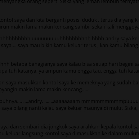
enyangka orang seperti Siska yang lemah lembuh ternyata bi
ontol saya dan kita berganti posisi duduk , terus dia yang
urun makin lama makin kencang sambil sekali-kali menggo
ii hhhhhhhhhhhh uuuuuuuuuhhhhhhhhhh hhhh andry saya kelu
 kata saya…..saya mau bikin kamu keluar terus , kan kamu bi
h hhhh betapa bahagianya saya kalau bisa setiap hari begi
 apa tuh katanya, ya ampun kamu engga tau, engga tuh kata
n saya masukkan kontol saya ke memeknya yang sudah banji
oyangin makin lama makin kencang…..
an tubuhnya…. ….andry. …….aaaaaaaam mmmmmmmmmpuuu
 saya bilang nanti kalau saya keluar maunya di mulut Siska,
saya dan sembari dia jongkok saya arahkan kepala kontol 
mau keluar langsung kontol saya dimasukkan ke dalam mulutn