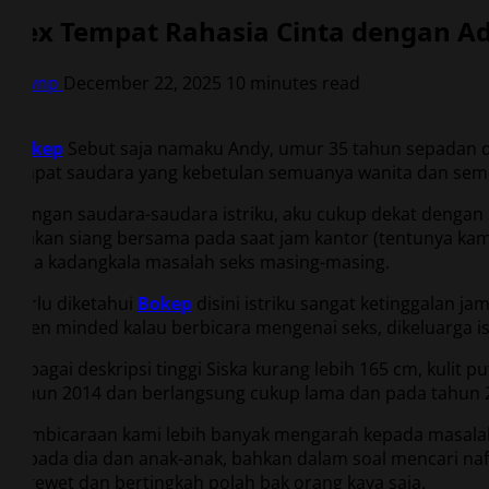
Sex Tempat Rahasia Cinta dengan Ad
vqvnp
December 22, 2025
10 minutes read
0
Bokep
Sebut saja namaku Andy, umur 35 tahun sepadan deng
empat saudara yang kebetulan semuanya wanita dan semuany
Dengan saudara-saudara istriku, aku cukup dekat dengan 
makan siang bersama pada saat jam kantor (tentunya kami
juga kadangkala masalah seks masing-masing.
Perlu diketahui
Bokep
disini istriku sangat ketinggalan 
open minded kalau berbicara mengenai seks, dikeluarga is
Sebagai deskripsi tinggi Siska kurang lebih 165 cm, kulit 
tahun 2014 dan berlangsung cukup lama dan pada tahun 20
Pembicaraan kami lebih banyak mengarah kepada masalah 
kepada dia dan anak-anak, bahkan dalam soal mencari naf
cerewet dan bertingkah polah bak orang kaya saja.