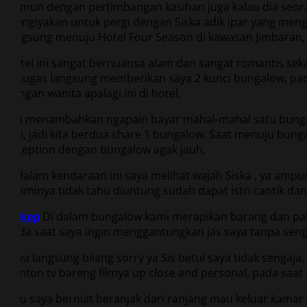
Namun dengan pertimbangan kasihan juga kalau dia seorang 
mengiyakan untuk pergi dengan Siska adik ipar yang menggod
langsung menuju Hotel Four Season di kawasan Jimbaran,
Hotel ini sangat bernuansa alam dan sangat romantis sek
petugas langsung memberikan saya 2 kunci bungalow, pada 
dengan wanita apalagi ini di hotel,
Dia menambahkan ngapain bayar mahal-mahal satu bungalow
lagi, jadi kita berdua share 1 bungalow. Saat menuju bung
reception dengan bungalow agak jauh,
Didalam kendaraan ini saya melihat wajah Siska , ya ampun
suaminya tidak tahu diuntung sudah dapat istri cantik dan
Bokep
Di dalam bungalow kami merapikan barang dan pak
pada saat saya ingin menggantungkan jas saya tanpa se
Saya langsung bilang sorry ya Sis betul saya tidak sengaj
nonton tv bareng filmya up close and personal, pada saat 
Lalu saya berniat beranjak dari ranjang mau keluar kamar 