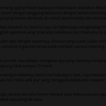
emang agak prihatin walaupun tidak dapat dikatakan kekur
g suami dengan lenggang keluyuran dengan teman-temannya
a pergi keluar daripada di rumah, karena kalau dia dirum
api masalah ini, karena saya seringkali juga menghadapi 
ali ngambek yang tidak jelas sebabnya dan bilamana itu terj
lah seks dengan suaminya, dimana sang suami selalu minta 
g namanya orgasme/climax sejak menikah sampai sekarang,
 pernah mau belajar mengenai apa yang namanya foreplay, w
ngsung tidak sampai 10 menit.
a dengan kakaknya dalam hal hubungan seks, saya katakan 
 Suatu hari Siska adik ipar yang menggoda kelakianku telepo
a, karena dia tahu kantor tempat saya bekerja punya juga p
dwal saya pergi ke sana.