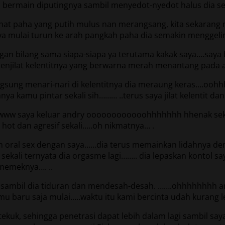
h bermain diputingnya sambil menyedot-nyedot halus dia 
hat paha yang putih mulus nan merangsang, kita sekarang m
 mulai turun ke arah pangkah paha dia semakin menggelinja
gan bilang sama siapa-siapa ya terutama kakak saya….saya bil
enjilat kelentitnya yang berwarna merah menantang pada a
ngsung menari-nari di kelentitnya dia meraung keras….o
a kamu pintar sekali sih……… ..terus saya jilat kelentit dan
www saya keluar andry oooooooooooohhhhhhh hhenak sekali
hot dan agresif sekali…..oh nikmatnya… .
an oral sex dengan saya……dia terus memainkan lidahnya d
s sekali ternyata dia orgasme lagi…….. dia lepaskan kontol 
 memeknya…. ..
 sambil dia tiduran dan mendesah-desah. …….ohhhhhhhh an
amu baru saja mulai…..waktu itu kami bercinta udah kurang 
itekuk, sehingga penetrasi dapat lebih dalam lagi sambil 