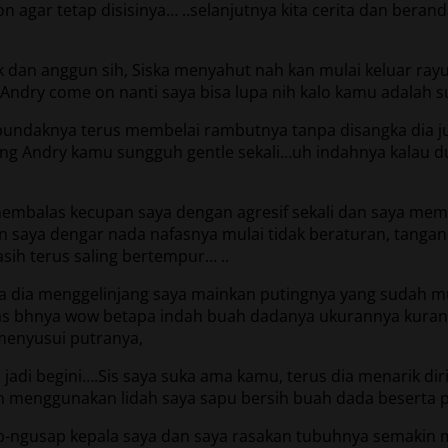
agar tetap disisinya… ..selanjutnya kita cerita dan berand
k dan anggun sih, Siska menyahut nah kan mulai keluar ra
ndry come on nanti saya bisa lupa nih kalo kamu adalah su
pundaknya terus membelai rambutnya tanpa disangka dia ju
ang Andry kamu sungguh gentle sekali…uh indahnya kalau du
 membalas kecupan saya dengan agresif sekali dan saya mem
an saya dengar nada nafasnya mulai tidak beraturan, tang
sih terus saling bertempur… ..
nya dia menggelinjang saya mainkan putingnya yang sudah 
pas bhnya wow betapa indah buah dadanya ukurannya kurang
menyusui putranya,
 jadi begini….Sis saya suka ama kamu, terus dia menarik d
gan menggunakan lidah saya sapu bersih buah dada beserta
ngusap kepala saya dan saya rasakan tubuhnya semakin me