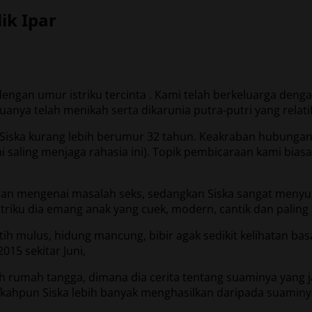
ik Ipar
an umur istriku tercinta . Kami telah berkeluarga dengan 
a telah menikah serta dikarunia putra-putri yang relatif 
Siska kurang lebih berumur 32 tahun. Keakraban hubungank
 saling menjaga rahasia ini). Topik pembicaraan kami bias
jaman mengenai masalah seks, sedangkan Siska sangat menyuk
triku dia emang anak yang cuek, modern, cantik dan paling 
putih mulus, hidung mancung, bibir agak sedikit kelihatan ba
15 sekitar Juni,
rumah tangga, dimana dia cerita tentang suaminya yang j
kahpun Siska lebih banyak menghasilkan daripada suaminya 