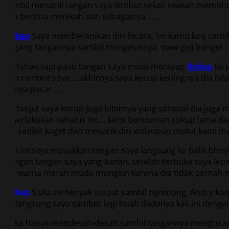
sambil menarik tangan saya lembut sekali seakan memohon 
kita berdua menikah dan sebagainya.. …
Bokep
Saya memberanikan diri bicara, Sis kamu koq canti
pegang tangannya sambil mengelusnya, oww geli banget , A
Perlahan tapi pasti tangan saya mulai merayap
Bokep
ke 
dan rambut saya…..akhirnya saya kecup keningnya dia bil
punya pacar…..
Berlanjut saya kecup juga bibirnya yang sensual dia juga
diperlakukan sehalus ini…. kami berciuman cukup lama d
dia sedikit kaget dan menarik diri walaupun mulut kami ma
Kali ini saya masukkan tangan saya langsung ke balik bh
dengan tangan saya yang kanan, setelah terbuka saya le
berwarna merah muda mungkin karena dia tidak pernah 
Bokep
Siska terhenyak sesaat sambil ngomong, Andry koq
ini langsung saya samber lagi buah dadanya kali ini den
Siska hanya mendesah-desah sambil tangannya mengusap-