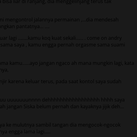
sa liar di ranjang, dia menggelinjang terus tak
 kini mengontrol jalannya permainan ,…dia mendesah
yangkan pantatnya… ….
ar lagi ……..kamu koq kuat sekali…… . come on andry
lang sama saya , kamu engga pernah orgasme sama suami
ni sama kamu……ayo jangan ngaco ah mana mungkin lagi, kata
nya,
r karena keluar terus, pada saat kontol saya sudah
uuu uuuuuuunnnn dehhhhhhhhhhhhhhhhh hhhh saya
 ah jangan Siska belum pernah dan kayaknya jijik deh…
saya ke mulutnya sambil tangan dia mengocok-ngocok
ya engga lama lagi…..