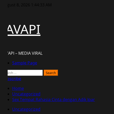
Skip
August 8, 2026
1:44:34 AM
to
content
JAVAPI
JAVAPI – MEDIA VIRAL
Primary
Sample Page
Menu
Search
for:
Subscribe
Home
Uncategorized
Sex Tempat Rahasia Cinta dengan Adik Ipar
Uncategorized