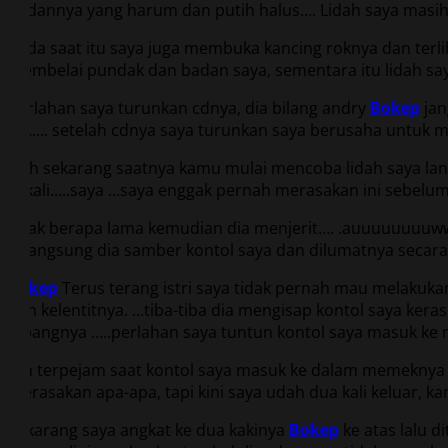
badannya yang harum dan putih halus…. Lidah saya masi
Pada saat itu saya juga membuka kancing roknya dan terli
membelai pundak dan badan saya, sementara itu lidah saya
Perlahan saya turunkan cdnya, dia bilang andry
Bokep
jan
………. setelah cdnya saya turunkan saya berusaha untuk m
Nah sekarang saatnya kamu mulai mencoba lidah saya la
sekali…..saya …saya enggak pernah merasakan ini sebelumny
tidak berapa lama kemudian dia menjerit…. .auuuuuuuuw
….langsung dia samber kontol saya dan dilumatnya secara 
Bokep
Terus terang istri saya tidak pernah mau melakuk
dan kelentitnya. …tiba-tiba dia mengisap kontol saya kera
lobangnya …..perlahan saya tuntun kontol saya masuk ke
Dia terpejam saat kontol saya masuk ke dalam memeknya
merasakan apa-apa, tapi kini saya udah dua kali keluar, k
Sekarang saya angkat ke dua kakinya
Bokep
ke atas lalu d