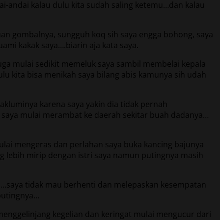
ai-andai kalau dulu kita sudah saling ketemu…dan kalau
yuan gombalnya, sungguh koq sih saya engga bohong, saya
ami kakak saya….biarin aja kata saya.
ga mulai sedikit memeluk saya sambil membelai kepala
lu kita bisa menikah saya bilang abis kamunya sih udah
akluminya karena saya yakin dia tidak pernah
an saya mulai merambat ke daerah sekitar buah dadanya…
mulai mengeras dan perlahan saya buka kancing bajunya
 lebih mirip dengan istri saya namun putingnya masih
iri…saya tidak mau berhenti dan melepaskan kesempatan
 putingnya…
nggelinjang kegelian dan keringat mulai mengucur dari