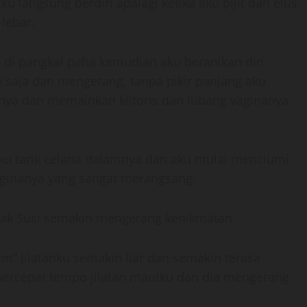
 langsung berdiri apalagi ketika aku pijit dan elus
lebar.
s di pangkal paha kemudian aku beranikan diri
 saja dan mengerang, tanpa pikir panjang aku
mnya dan memainkan klitoris dan lubang vaginanya
aku tarik celana dalamnya dan aku mulai menciumi
ginanya yang sangat merangsang.
Mbak Susi semakin mengerang kenikmatan.
” Jilatanku semakin liar dan semakin terasa
ercepat tempo jilatan mautku dan dia mengerang