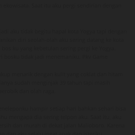
ekowisata. Saat itu aku pergi sendirian dengan
jadi aku tidak begitu hapal kota Yogya tapi dengan
kan diri seolah-olah aku sering datang ke kota
i bos ku yang kebetulan sering pergi ke Yogya.
eri bosku tidak jadi menemaniku. Pkv Game
ukup menarik dengan kulit yang coklat dan hitam
ianya sudah menginjak 39 tahun tapi masih
aerobik dan olah raga.
eneleponku hampir setiap hari bahkan sehari bisa
ahu mengapa dia sering telpon aku. Saat itu, aku
ersih dan murah di dekat jalan Malioboro. Karena
an dan aku selalu ingat anak dan isteriku.