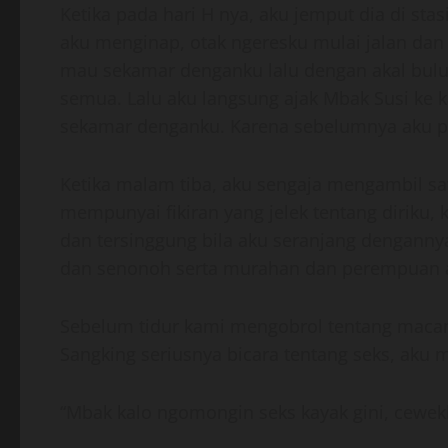
Ketika pada hari H nya, aku jemput dia di sta
aku menginap, otak ngeresku mulai jalan dan 
mau sekamar denganku lalu dengan akal bul
semua. Lalu aku langsung ajak Mbak Susi ke 
sekamar denganku. Karena sebelumnya aku pi
Ketika malam tiba, aku sengaja mengambil sat
mempunyai fikiran yang jelek tentang diriku,
dan tersinggung bila aku seranjang denganny
dan senonoh serta murahan dan perempuan aka
Sebelum tidur kami mengobrol tentang macam
Sangking seriusnya bicara tentang seks, aku
“Mbak kalo ngomongin seks kayak gini, cewekk