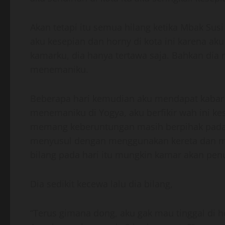
Akan tetapi itu semua hilang ketika Mbak S
aku kesepian dan horny di kota ini karena ak
kamarku, dia hanya tertawa saja. Bahkan dia
menemaniku.
Beberapa hari kemudian aku mendapat kaba
menemaniku di Yogya, aku berfikir wah ini 
memang keberuntungan masih berpihak pada d
menyusul dengan menggunakan kereta dan mi
bilang pada hari itu mungkin kamar akan pen
Dia sedikit kecewa lalu dia bilang,
“Terus gimana dong, aku gak mau tinggal di