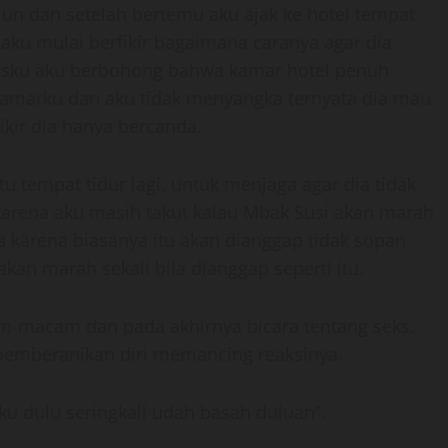
siun dan setelah bertemu aku ajak ke hotel tempat
aku mulai berfikir bagaimana caranya agar dia
usku aku berbohong bahwa kamar hotel penuh
kamarku dan aku tidak menyangka ternyata dia mau
kir dia hanya bercanda.
u tempat tidur lagi, untuk menjaga agar dia tidak
 karena aku masih takut kalau Mbak Susi akan marah
a karena biasanya itu akan dianggap tidak sopan
n marah sekali bila dianggap seperti itu.
-macam dan pada akhirnya bicara tentang seks.
 memberanikan diri memancing reaksinya.
u dulu seringkali udah basah duluan”.