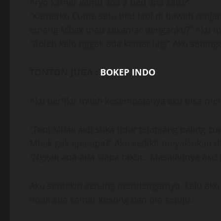
Aryo kamar kamu ada 2 bed apa satu?”
“Kamarku Cuma satu bed tapi di bawah ranjang
emang Mbak mau sekamar denganku?” Aku m
“Boleh kalo nggak ada kamar lagi” Aku seteng
TONTON JUGA :
BOKEP INDO
Aku berfikir inilah kesempatanya aku bisa m
“Tapi Mbak aku suka tidur telanjang paling c
Mbak gak apa-apa?” Aku sedikit meyakinkan d
“Nggak apa-apa siapa takut.. Masalahnya aku 
Aku semakin senang mendengarnya. Lalu aku
tidak ada kamar kosong dan dia setuju.