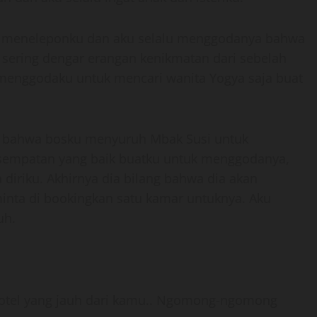
usi meneleponku dan aku selalu menggodanya bahwa
u sering dengar erangan kenikmatan dari sebelah
 menggodaku untuk mencari wanita Yogya saja buat
r bahwa bosku menyuruh Mbak Susi untuk
kesempatan yang baik buatku untuk menggodanya,
iriku. Akhirnya dia bilang bahwa dia akan
nta di bookingkan satu kamar untuknya. Aku
uh.
 hotel yang jauh dari kamu.. Ngomong-ngomong