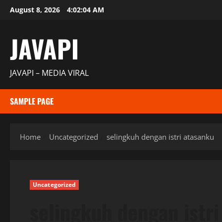
Skip
August 8, 2026
4:02:05 AM
to
content
JAVAPI
JAVAPI – MEDIA VIRAL
SAMPLE PAGE
Home
Uncategorized
selingkuh dengan istri atasanku
Uncategorized
selingkuh dengan istri