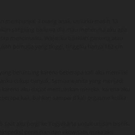
an mempunyai 3 orang anak, umurku masih 33
 bahkan sangking baiknya dia mau menerima aku apa
etap mencintaiku. Wajahku tidaklah ganteng atau
bukan pemuda yang tinggi, tinggiku hanya 162 cm
ang beruntung karena beberapa kali aku memiliki
amanku cukup banyak. Semua wanita yang menjadi
u karena aku dapat memuaskan mereka, karena aku
erapa kali, bahkan sampai 8 kali orgasme ketika
5 saat aku pergi ke Yogyakarta untuk urusan bisnis.
ekspedisi penelitian dan ekowisata maka aku