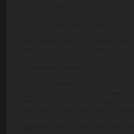
Lalu dia menjawab,
“Ah itu sih biasa, aku aja suka basah”.
Tak lama kemudian suasana berubah karena d
Aku mulai kasihan lalu aku menawarkan diri,
“Biar aku refleksi dan pijit deh”.
Lalu aku pijit kaki dan betisnya. Pada mulanya
kotorku mulai datang dan aku coba untuk mem
memijit pahanya dan makin lama aku kendurk
ketika aku elus-elus dia masih mengerang. Bi
Dengan segenap keberanianku aku coba meng