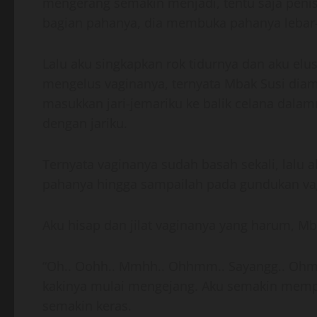
mengerang semakin menjadi, tentu saja penisku
bagian pahanya, dia membuka pahanya lebar-
Lalu aku singkapkan rok tidurnya dan aku elu
mengelus vaginanya, ternyata Mbak Susi diam
masukkan jari-jemariku ke balik celana dala
dengan jariku.
Ternyata vaginanya sudah basah sekali, lalu 
pahanya hingga sampailah pada gundukan va
Aku hisap dan jilat vaginanya yang harum, 
“Oh.. Oohh.. Mmhh.. Ohhmm.. Sayangg.. Ohmm
kakinya mulai mengejang. Aku semakin memp
semakin keras.