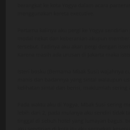
berangkat ke kota Yogya dalam acara pameran 
menggunakan kereta executive.
Pertama kalinya aku pergi ke Yogya sendirian 
modal nekat dan keberanian akupun memberani
tersebut. Tadinya aku akan pergi dengan ister
Karena masih ada urusan di Jakarta maka ist
Isteri bosku (Bernama Mbak Susi) wajahnya c
manis dan badannya yang sintal walaupun us
kelihatan sintal dan berisi, maklumlah sering 
Pada waktu aku di Yogya, Mbak Susi sering m
lebih dari 2, pada mulanya aku sendiri tidak t
tinggal di sebuh hotel yang lumayan bagus, b
aku sendirian di kota itu aku seringkali kesepi