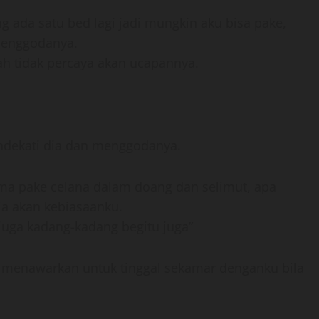
 ada satu bed lagi jadi mungkin aku bisa pake,
enggodanya.
ah tidak percaya akan ucapannya.
endekati dia dan menggodanya.
uma pake celana dalam doang dan selimut, apa
ia akan kebiasaanku.
juga kadang-kadang begitu juga”
 menawarkan untuk tinggal sekamar denganku bila