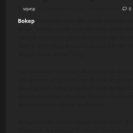
vqvnp
December 12, 2025
8 minutes read
0
Bokep
– Namaku Aryo, aku sudah menikah d
tahun. Isteriku cantik putih dan baik sekali
adanya, walaupun gajiku pas-pasan tapi dia t
macho akan tetapi biasa-biasa saja dan aku 
dengan berat sekitar 54 kg.
Tapi walaupun demikian aku termasuk orang y
selingkuhan yang cantik-cantik, jadi pengal
pacar gelapku senang bermain seks dengank
bisa memberikan kepuasan kepada mereka beb
aku berpacaran dengan gadis bule.
Pengalamanku kali ini terjadi ketika tahun 201
Kebetulan aku bekerja di sebuah perusahaan 