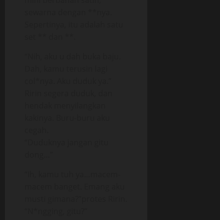
mini berbahan satin,
sewarna dengan **nya.
Sepertinya, itu adalah satu
set ** dan **.
“Nih, aku u dah buka baju.
Dah, kamu terusin lagi
col*nya. Aku duduk ya.”
Ririn segera duduk, dan
hendak menyilangkan
kakinya. Buru-buru aku
cegah.
“Duduknya jangan gitu
dong…”
“Ih, kamu tuh ya…macem-
macem banget. Emang aku
musti gimana?”protes Ririn.
“N*ngging, gitu?”