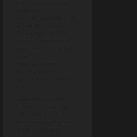
deh…tapi bener ya, aku
masih pake ** dan **ku
dan kamu gak nyentuh aku
ya. Janji lho,”katanya.
“Tapi, tunggu. Aku mau
tanya, kok kamu berani
banget minta tolong begitu
ke aku?”
“Yaaa…aku berani-
beraniin…toh aku gak
nyentuh kamu, Cuma liat
doang.
Lagian, kamu dah liat
punyaku? Trus, aku lagi
col*i sambil liat **…lha ada
kamu, kenapa gak minta
tolong aja, liat yang