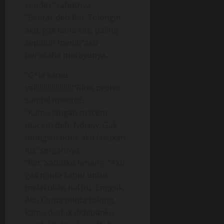
sendiri,”sahutnya.
“Bentar deh Rin. Tolongin
aku, gak lama kok, paling
sepuluh menit,”aku
berusaha merayunya.
“G*la kamu
ya!!!!!!!!!!!!!!!!!!!!”Ririn protes
sambil melotot.
“Kamu jangan macem-
macem deh, Ndrew. Gak
mungkin donk aku lakukan
itu,”sergahnya.
“Rin,”sahutku tenang. “Aku
gak minta kamu untuk
melakukan hal itu. Enggak.
Aku Cuma minta tolong,
kamu duduk didepanku,