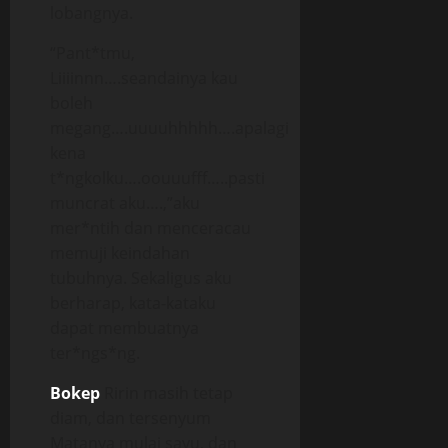
lobangnya.
“Pant*tmu,
Liiiinnn….seandainya kau
boleh
megang….uuuuhhhhh….apalagi
kena
t*ngkolku….oouuufff…..pasti
muncrat aku….,”aku
mer*ntih dan menceracau
memuji keindahan
tubuhnya. Sekaligus aku
berharap, kata-kataku
dapat membuatnya
ter*ngs*ng.
Bokep
Ririn masih tetap
diam, dan tersenyum
Matanya mulai sayu, dan