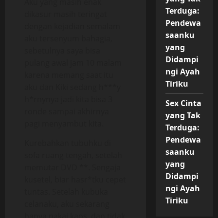
Aku yang masih enak
Terduga:
dikasur masih teringat
Pendewa
dengan kejadian semalam
saanku
aku tersenyum bahagia,
yang
sebetulnya saya bisa
Didampi
pulang awal jam 10 malam
ngi Ayah
karena memang saat itu
Tiriku
aku dan Kiki sedang h***y
h*rnynya jadi kita bisa 3
Sex Cinta
ronde sampai akhirnya
yang Tak
pagi menyambut kita.
Terduga:
Pendewa
Kurebahkan tubuhku di
saanku
sofa ruang tengah, setelah
yang
memutar DVD **. Sengaja
Didampi
kusetel, biar hasr*tku cepet
ngi Ayah
tuntas. Setelah kubuka
Tiriku
celanaku, aku sekarang
hanya pakai kaos, dan tidak