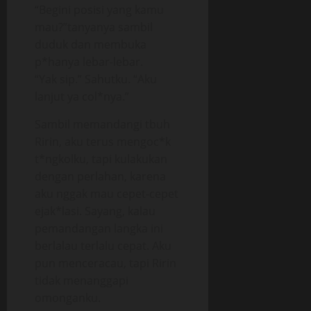
“Begini posisi yang kamu
mau?”tanyanya sambil
duduk dan membuka
p*hanya lebar-lebar.
“Yak sip.” Sahutku. “Aku
lanjut ya col*nya.”
Sambil memandangi tbuh
Ririn, aku terus mengoc*k
t*ngkolku, tapi kulakukan
dengan perlahan, karena
aku nggak mau cepet-cepet
ejak*lasi. Sayang, kalau
pemandangan langka ini
berlalau terlalu cepat. Aku
pun menceracau, tapi Ririn
tidak menanggapi
omonganku.