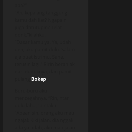
apa?”
“Ah, kepalang tanggung
kamu dah liat? Ngapain
juga dtitutupin? Telat
donk,”kilahku.
“Dasar kamu ya. Ya, udah
deh, aku pamit dulu. Salam
aja buat istrimu. Sana,
terusin lagi.” Ririn beranjak
dari duduknya, dan pamit
pulang
Bokep
.
Buru-buru aku
mencegahnya. “Rin, ntar
dulu lah…,”pintaku.
“Apaan sih, orang aku mau
ngajak Kiki jalan, dia nggak
ada ya udah, aku mau jalan