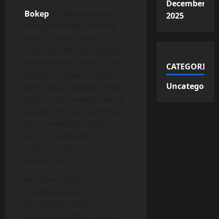
December
Bokep
Ya, aku memang
2025
sering berf*ntasi sedang
meny*tubuh* Ririn.
Tubuhnya mungil, setinggi
Kiki, tapi lebih gendut. Yang
CATEGORIES
kukagumi adalah kulitnya
Uncategorize
yang sangat-sangat-sangat
putih mulus, seperti warna
patung lilin. Dan pant*tnya
yang membulat indah,
sering membuatku
ngac*ng kalo dia
berkunjung.
Aku hanya bisa
membayangkan
seandainya tubuh mulus
Ririn bisa kuj*mah, pasti