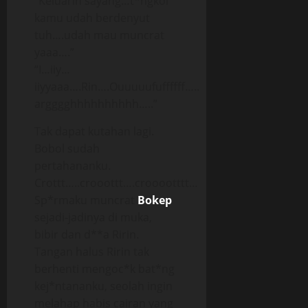
“Keluarin sayang…t*ngkol
kamu udah berdenyut
tuh….udah mau muncrat
yaaa….”
“I…iiy…
iiyyaaa….Rin….Ouuuuufuffffff…..
argggghhhhhhhhhh…..”
Tak dapat kutahan lagi.
Bobol sudah
pertahananku.
Crottt…..crooottt….crooootttt…
Sp*rmaku muncrat
Bokep
sejadi-jadinya di muka,
bibir dan d**a Ririn.
Tangan halus Ririn tak
berhenti mengoc*k bat*ng
kej*ntananku, seolah ingin
melahap habis cairan yang