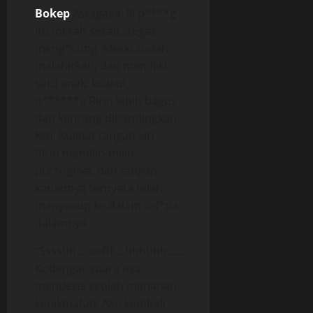
Bokep
Astagaaa..!!! p****g
itu merah sekali…tegak
meng*cung. Meski sudah
melahirkan, dan memiliki
satu anak, kuakui,
p******a Ririn lebih bagus
dan kencang dibandingkan
Kiki. Kulihat tangan kiri
Ririn memilin-milin
put*ngnya, dan tangan
kanannya ternyata telah
menyusup ke dalam cel*na
dalamnya.
“Sssshh….oofff….hhhhhh…..:”
Kudengar suara nya
mendesis seolah menahan
kenikmatan. Aku kembali