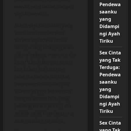
Pendewa
wanita yang bebas dengan
saanku
segala sesuatu,
yang
Sebut saja Kiki dialah yang
Didampi
semalam memberikan
ngi Ayah
service kepadaku untuk
Tiriku
mengurangi keteganganku
Sex Cinta
dalam bekerja, menurut dia
yang Tak
bers*tubuh dengan orang
Terduga:
lain bukan hal tabu lagi
Pendewa
buat dia karena dia tidak
saanku
mempermasalahkan jika
yang
suaminya juga berkencan
Didampi
dengan wanita lain, yang
ngi Ayah
penting dalam prinsip dia
Tiriku
adalah tidak lihat langsung
saat kejadian tersebut.
Sex Cinta
yang Tak