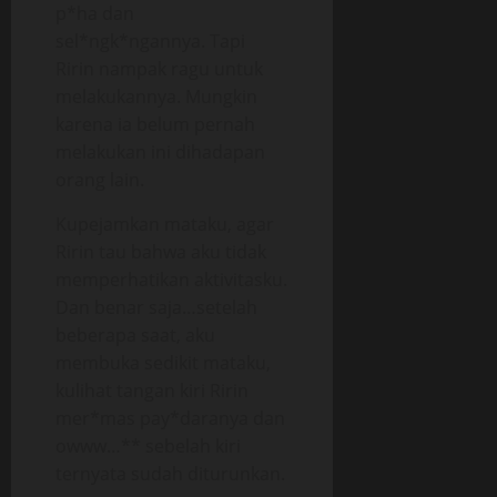
p*ha dan
sel*ngk*ngannya. Tapi
Ririn nampak ragu untuk
melakukannya. Mungkin
karena ia belum pernah
melakukan ini dihadapan
orang lain.
Kupejamkan mataku, agar
Ririn tau bahwa aku tidak
memperhatikan aktivitasku.
Dan benar saja…setelah
beberapa saat, aku
membuka sedikit mataku,
kulihat tangan kiri Ririn
mer*mas pay*daranya dan
owww…** sebelah kiri
ternyata sudah diturunkan.