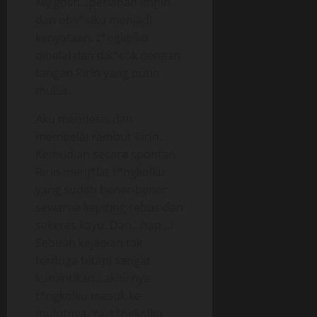
My gosh…perlahan impin
dan obs*siku menjadi
kenyataan. t*ngkolku
dibelai dan dik*cok dengan
tangan Ririn yang putih
mulus.
Aku mendesis dan
membelai rambut Ririn.
Kemudian secara spontan
Ririn menj*lat t*ngkolku
yang sudah bener-bener
sewarna kepiting rebus dan
sekeras kayu. Dan…hap…!
Sebuah kejadian tak
terduga tetapi sangat
kunantikan…akhirnya
t*ngkolku masuk ke
mulutnya. Ya, t*ngkolku