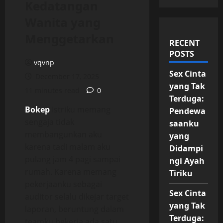
Kedatangan
Wanita yang
Menggetarkan
RECENT
POSTS
vqvnp
Sex Cinta
December 17, 2025
yang Tak
11 minutes read
0
Terduga:
Bokep
Istriku memang
Pendewa
sengaja tidak
saanku
membangunkan aku
yang
karena tadi malam aku
Didampi
pulang jam 4 pagi sampai
ngi Ayah
rumah. Karena memang
Tiriku
pekerjaanku sebagai
Sex Cinta
auditor selalu dikejar target
yang Tak
laporan, beruntung dalam
Terduga:
teamku bekerja ada satu