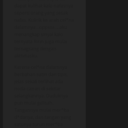
dapat kulihat kalo nafasnya
seperti orang yang sesak
nafas. Kulirik ke arah cel*na
dalamnya…oppsss….aku
menangkap sinyal kalo
ternyata Ririn juga mulai
ternagsang dengan
aktivitasku.
Karena cel*na dalamnya
berbahan satin dan tipis,
jelas sekali terlihat ada
noda cairan di sekitar
selangkannya. Duduknya
pun mulai gelisah.
Tangannya mulai mer*ba
d*danya, dan tangan yang
satunya turun mer*ba