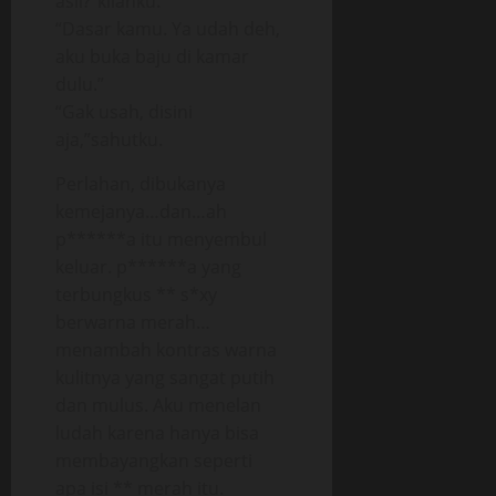
asli?”kilahku.
“Dasar kamu. Ya udah deh,
aku buka baju di kamar
dulu.”
“Gak usah, disini
aja,”sahutku.
Perlahan, dibukanya
kemejanya…dan…ah
p******a itu menyembul
keluar. p******a yang
terbungkus ** s*xy
berwarna merah…
menambah kontras warna
kulitnya yang sangat putih
dan mulus. Aku menelan
ludah karena hanya bisa
membayangkan seperti
apa isi ** merah itu.