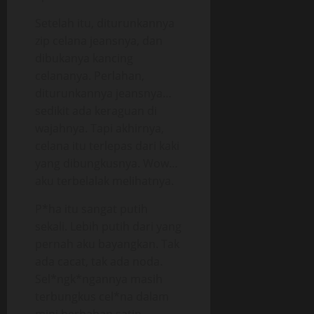
Setelah itu, diturunkannya
zip celana jeansnya, dan
dibukanya kancing
celananya. Perlahan,
diturunkannya jeansnya…
sedikit ada keraguan di
wajahnya. Tapi akhirnya,
celana itu terlepas dari kaki
yang dibungkusnya. Wow…
aku terbelalak melihatnya.
P*ha itu sangat putih
sekali. Lebih putih dari yang
pernah aku bayangkan. Tak
ada cacat, tak ada noda.
Sel*ngk*ngannya masih
terbungkus cel*na dalam