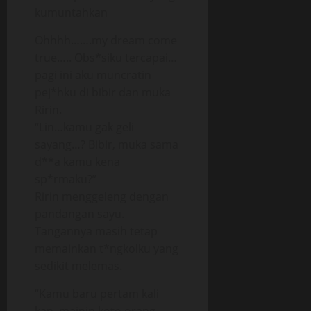
kumuntahkan
Ohhhh…….my dream come
true….. Obs*siku tercapai…
pagi ini aku muncratin
pej*hku di bibir dan muka
Ririn.
“Lin…kamu gak geli
sayang…? Bibir, muka sama
d**a kamu kena
sp*rmaku?”
Ririn menggeleng dengan
pandangan sayu.
Tangannya masih tetap
memainkan t*ngkolku yang
sedikit melemas.
“Kamu baru pertam kali