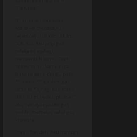
sambil liatin aku col*i.”
“Gimana?”
Ririn tidak menjawab.
Matanya menatapku
tajam.Sejurus kemudian..
“Ok, Rin. Aku janji gak
ndeketin apalagi
menyentuh kamu. Tapi,
sebelum itu, kamu juga
buka bajumu dong…pake
** sama ** aja deh, gak
usah tel*nj*ng. Kan kamu
dah liat punyaku, please?”
aku merayunya dengan
sedikit memelas sekaligus
khawatir.
“Hm…fine deh. Aku bantuin