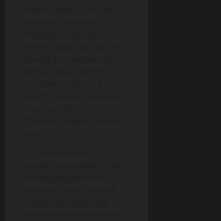
nikmat sekali. Fant*siku ini
ternyata membuat
t*ngkolku makin keras,
merah padam dan cairan
bening itu mengalir lagi
dengan deras. Ah Ririn…
seandainya aku bis a
meny*ntuhmu..dan kamu
mau ngoc*kin
t*ngkolku..begitu pikiranku
saat itu.
Lagi enak-enak ngoc*k
sambil nonton bok*p dan
membayangkan Ririn,
terdengar suara langkah
sepatu dan seseorang
memanggil-manggil istriku.