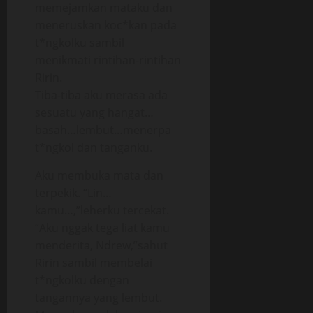
memejamkan mataku dan
meneruskan koc*kan pada
t*ngkolku sambil
menikmati rintihan-rintihan
Ririn.
Tiba-tiba aku merasa ada
sesuatu yang hangat…
basah…lembut…menerpa
t*ngkol dan tanganku.
Aku membuka mata dan
terpekik. “Lin…
kamu…,”leherku tercekat.
“Aku nggak tega liat kamu
menderita, Ndrew,”sahut
Ririn sambil membelai
t*ngkolku dengan
tangannya yang lembut.