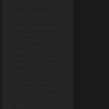
“Ndah…Indah…aku
dateng,” seru suara itu…
Oh my gosh…itu suara Ririn
mau ngapain dia kesini,
pikirku. Kapan masuknya,
kok gak kedengaran? Ririn
memang tidak pernah
mengetuk pintu kalau ke
rumahku, karena keluarga
kami sudah sangat akrab
dengan dia dan
keluarganya. Belum sempat
aku berpikir dan bertindak
untuk menyelamatkan diri,
tau-tau Ririn udah nongol
di ruang tengah, dan
“AAAHHH…