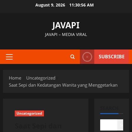
Skip
August 9, 2026
11:30:56 AM
to
content
JAVAPI
JAVAPI – MEDIA VIRAL
SUBSCRIBE
Primary
Menu
Home
Uncategorized
Saat Sepi dan Kedatangan Wanita yang Menggetarkan
SEARCH
Uncategorized
Saat Sepi dan
Search