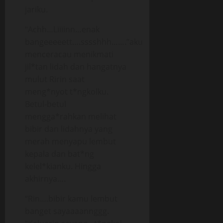
jariku.
“Achh…Liiiinn…enak
bangeeeeett….sssshhh…….”aku
menceracau menikmati
jil*tan lidah dan hangatnya
mulut Ririn saat
meng*nyot t*ngkolku.
Betul-betul
mengga*rahkan melihat
bibir dan lidahnya yang
merah menyapu lembut
kepala dan bat*ng
kelel*kianku. Hingga
akhirnya….
“Rin….bibir kamu lembut
banget sayaaaannggg.