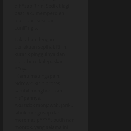
dih*sap Ririn. Sedikit lagi
pasti aku memperoleh
lebih dari sekedar
cunil*ngis.
Tak tahan dengan
perlakuan sepihak Ririn,
kutarik pinggulnya dan
buru-buru kulepaskan
**nya.
“Kamu mau ngapain,
Ndrew?” Ririn protes
sambil menghentikan
his*pannya.
Aku tidak menjawab, jariku
sibuk mengusap dan
meremas p****t putih nan
montok, yang selama ini