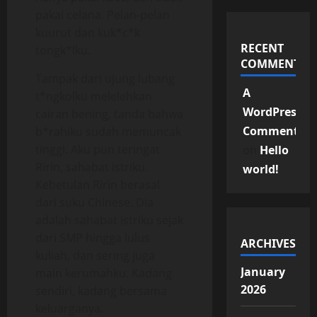
pakai celana. Pelan-pelan
kuurut dan kuk*c*k
RECENT
tongk*lku.
COMMENTS
Tampak dari ujung lubang
A
t*ngkolku melelehkan
WordPress
cairan bening, tanda bahwa
Commenter
b*rahiku sudah memuncak
tinggi. Aku pun teringat
on
Hello
Ririn, sahabat istriku.
world!
Kebetulan Ririn berasal
dari suku Chinese. Dia
adalah sahabat istriku sejak
dari SMP hingga lulus
ARCHIVES
kuliah, dan sering juga
January
main kerumahku. Kadang
2026
sendiri, kadang bersama
keluarganya.