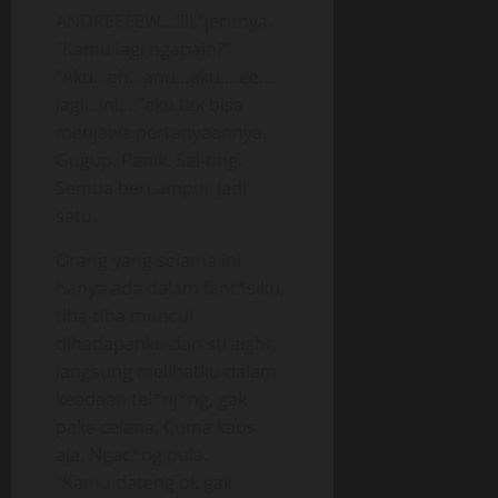
ANDREEEEW…!!!!,”jeritnya.
“Kamu lagi ngapain?”
“Aku…eh…anu…aku….ee…
lagi…ini…,”aku tak bisa
menjawa pertanyaannya.
Gugup. Panik. Sal-ting.
Semua bercampur jadi
satu.
Orang yang selama ini
hanya ada dalam fant*siku,
tiba-tiba muncul
dihadapanku dan straight,
langsung melihatku dalam
keadaan tel*nj*ng, gak
pake celana, Cuma kaos
aja. Ngac*ng pula.
“Kamu dateng ok gak