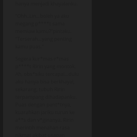
hanya menjadi khayalanku.
“Ohh..Lin…boleh ya aku
megang p****t sama
memiaw kamu?”pintaku.
“Terserah…yang penting
kamu puas.”
Segera kur*mas-r*mas
p****t Ririn yang montok.
Ah, obs*siku tercapai…dulu
aku hanya bisa berkhayal,
sekarang, tubuh Ririn
terpampang dihadapanku.
Puas dengan pant*tnya,
kuarahkan jariku turun ke
a**s dan v*ginanya. Ririn
merintih menahan rasa
nikmat akibat usapan