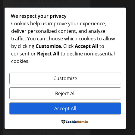
kan, mainin koto orang
selain suami kamu?”
“Iya, Ndrew. Tapi kok aku
We respect your privacy
suka ya…terus terang, bau
Cookies help us improve your experience,
s****a kamu seger
deliver personalized content, and analyze
banget…kamu rajin maka
traffic. You can choose which cookies to allow
buah sama sayur ya?”
by clicking
Customize
. Click
Accept All
to
tanya Ririn.
consent or
Reject All
to decline non-essential
cookies.
“Iya…kalo gak gitu,
Indahmana mau nelen
Customize
s****a aku.”
“Aihhh….” Ririn terpekik.
Reject All
“Indah mau nelen s****a?”
Aku mengangguk. “Keapa
Accept All
Rin? Penasaran sama
rasanya? Lha itu spr*maku
Powered by
masih meleleh di muka
sama d**a kamu. Coba aja