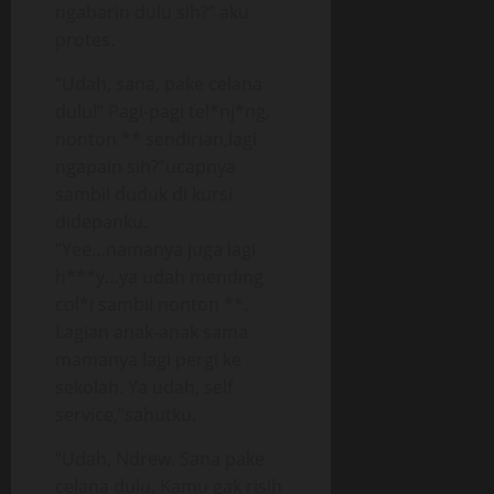
ngabarin dulu sih?” aku
protes.
“Udah, sana, pake celana
dulu!” Pagi-pagi tel*nj*ng,
nonton ** sendirian,lagi
ngapain sih?”ucapnya
sambil duduk di kursi
didepanku.
“Yee…namanya juga lagi
h***y…ya udah mending
col*i sambil nonton **.
Lagian anak-anak sama
mamanya lagi pergi ke
sekolah. Ya udah, self
service,”sahutku.
“Udah, Ndrew. Sana pake
celana dulu. Kamu gak risih