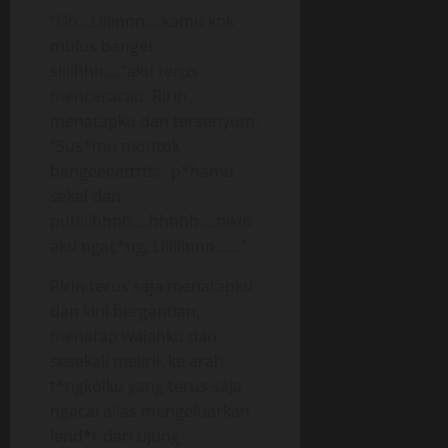
“Oh…Liiiinnn….kamu kok
mulus banget
siiiihhh….”aku terus
menceracau. Ririn
menatapku dan tersenyum.
“Sus*mu montok
bangeeeettttt… p*hamu
sekel dan
putiiiihhhh….hhhhh….bikin
aku ngac*ng, Liiiiiinnn……”
Ririn terus saja menatapku
dan kini bergantian,
menatap wajahku dan
sesekali melirik ke arah
t*ngkolku yang terus saja
ngacai alias mengeluarkan
lend*r dari ujung