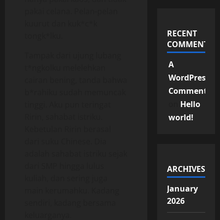
pakai celana. Pelan-pelan
kuurut dan kuk*c*k
RECENT
tongk*lku.
COMMENTS
Tampak dari ujung lubang
A
t*ngkolku melelehkan
WordPress
cairan bening, tanda bahwa
Commenter
b*rahiku sudah memuncak
on
Hello
tinggi. Aku pun teringat
Ririn, sahabat istriku.
world!
Kebetulan Ririn berasal
dari suku Chinese. Dia
adalah sahabat istriku sejak
dari SMP hingga lulus
ARCHIVES
kuliah, dan sering juga
January
main kerumahku. Kadang
2026
sendiri, kadang bersama
keluarganya.