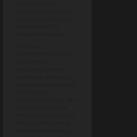
sendiri,”sahutnya.
“Bentar deh Rin. Tolongin
aku, gak lama kok, paling
sepuluh menit,”aku
berusaha merayunya.
“G*la kamu
ya!!!!!!!!!!!!!!!!!!!!”Ririn protes
sambil melotot.
“Kamu jangan macem-
macem deh, Ndrew. Gak
mungkin donk aku lakukan
itu,”sergahnya.
“Rin,”sahutku tenang. “Aku
gak minta kamu untuk
melakukan hal itu. Enggak.
Aku Cuma minta tolong,
kamu duduk didepanku,