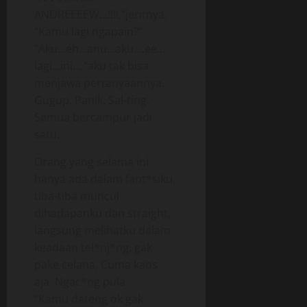
ANDREEEEW…!!!!,”jeritnya.
“Kamu lagi ngapain?”
“Aku…eh…anu…aku….ee…
lagi…ini…,”aku tak bisa
menjawa pertanyaannya.
Gugup. Panik. Sal-ting.
Semua bercampur jadi
satu.
Orang yang selama ini
hanya ada dalam fant*siku,
tiba-tiba muncul
dihadapanku dan straight,
langsung melihatku dalam
keadaan tel*nj*ng, gak
pake celana, Cuma kaos
aja. Ngac*ng pula.
“Kamu dateng ok gak