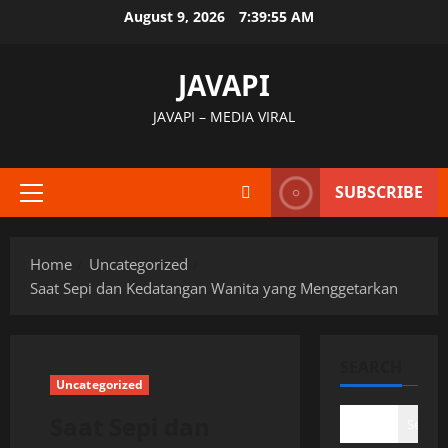
Skip
August 9, 2026
7:39:56 AM
to
content
JAVAPI
JAVAPI – MEDIA VIRAL
SUBSCRIBE
Primary
Menu
Home
Uncategorized
Saat Sepi dan Kedatangan Wanita yang Menggetarkan
SEARCH
Uncategorized
Saat Sepi dan
Search