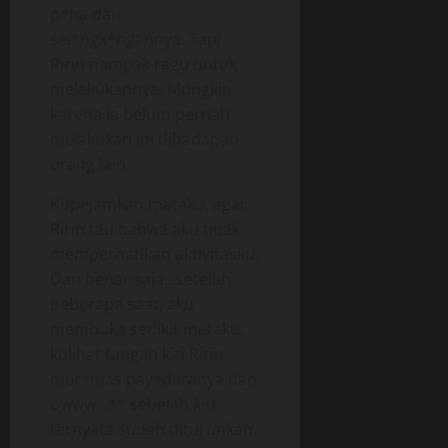
p*ha dan
sel*ngk*ngannya. Tapi
Ririn nampak ragu untuk
melakukannya. Mungkin
karena ia belum pernah
melakukan ini dihadapan
orang lain.
Kupejamkan mataku, agar
Ririn tau bahwa aku tidak
memperhatikan aktivitasku.
Dan benar saja…setelah
beberapa saat, aku
membuka sedikit mataku,
kulihat tangan kiri Ririn
mer*mas pay*daranya dan
owww…** sebelah kiri
ternyata sudah diturunkan.