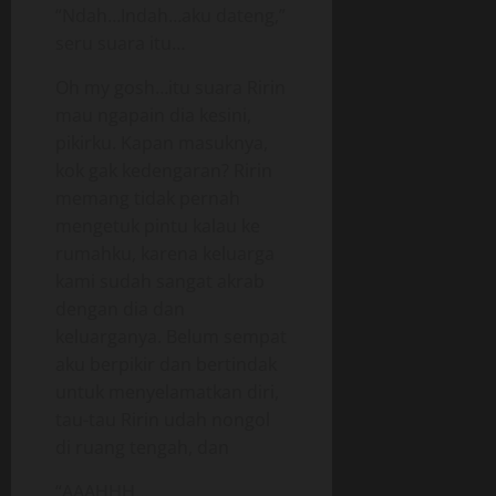
“Ndah…Indah…aku dateng,”
seru suara itu…
Oh my gosh…itu suara Ririn
mau ngapain dia kesini,
pikirku. Kapan masuknya,
kok gak kedengaran? Ririn
memang tidak pernah
mengetuk pintu kalau ke
rumahku, karena keluarga
kami sudah sangat akrab
dengan dia dan
keluarganya. Belum sempat
aku berpikir dan bertindak
untuk menyelamatkan diri,
tau-tau Ririn udah nongol
di ruang tengah, dan
“AAAHHH…