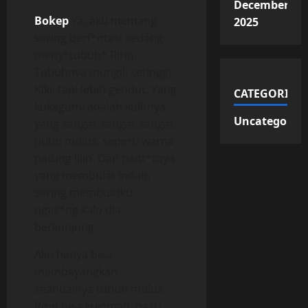
December
Bokep
Ya, aku memang
2025
sering berf*ntasi sedang
meny*tubuh* Ririn.
Tubuhnya mungil, setinggi
Kiki, tapi lebih gendut. Yang
CATEGORIES
kukagumi adalah kulitnya
Uncategorize
yang sangat-sangat-sangat
putih mulus, seperti warna
patung lilin. Dan pant*tnya
yang membulat indah,
sering membuatku
ngac*ng kalo dia
berkunjung.
Aku hanya bisa
membayangkan
seandainya tubuh mulus
Ririn bisa kuj*mah, pasti