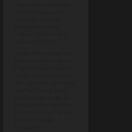
“Begini posisi yang kamu
mau?”tanyanya sambil
duduk dan membuka
p*hanya lebar-lebar.
“Yak sip.” Sahutku. “Aku
lanjut ya col*nya.”
Sambil memandangi tbuh
Ririn, aku terus mengoc*k
t*ngkolku, tapi kulakukan
dengan perlahan, karena
aku nggak mau cepet-cepet
ejak*lasi. Sayang, kalau
pemandangan langka ini
berlalau terlalu cepat. Aku
pun menceracau, tapi Ririn
tidak menanggapi
omonganku.