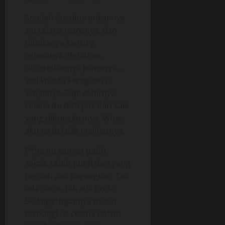
Setelah itu, diturunkannya
zip celana jeansnya, dan
dibukanya kancing
celananya. Perlahan,
diturunkannya jeansnya…
sedikit ada keraguan di
wajahnya. Tapi akhirnya,
celana itu terlepas dari kaki
yang dibungkusnya. Wow…
aku terbelalak melihatnya.
P*ha itu sangat putih
sekali. Lebih putih dari yang
pernah aku bayangkan. Tak
ada cacat, tak ada noda.
Sel*ngk*ngannya masih
terbungkus cel*na dalam