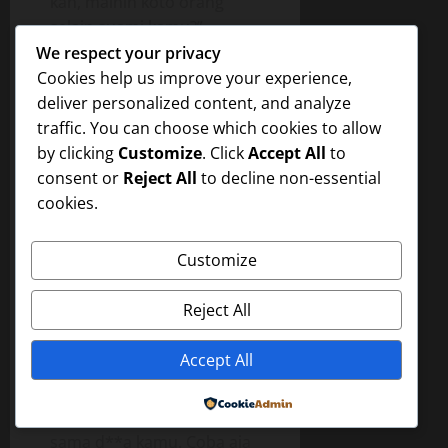
kan, mainin koto orang
selain suami kamu?”
“Iya, Ndrew. Tapi kok aku
We respect your privacy
suka ya…terus terang, bau
Cookies help us improve your experience,
s****a kamu seger
deliver personalized content, and analyze
banget…kamu rajin maka
traffic. You can choose which cookies to allow
buah sama sayur ya?”
by clicking
Customize
. Click
Accept All
to
tanya Ririn.
consent or
Reject All
to decline non-essential
cookies.
“Iya…kalo gak gitu,
Indahmana mau nelen
Customize
s****a aku.”
“Aihhh….” Ririn terpekik.
Reject All
“Indah mau nelen s****a?”
Aku mengangguk. “Keapa
Accept All
Rin? Penasaran sama
rasanya? Lha itu spr*maku
Powered by
masih meleleh di muka
sama d**a kamu. Coba aja