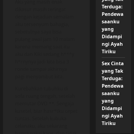
Aku yang masih enak
Terduga:
dikasur masih teringat
Pendewa
dengan kejadian semalam
saanku
aku tersenyum bahagia,
yang
sebetulnya saya bisa
Didampi
pulang awal jam 10 malam
ngi Ayah
karena memang saat itu
Tiriku
aku dan Kiki sedang h***y
h*rnynya jadi kita bisa 3
Sex Cinta
ronde sampai akhirnya
yang Tak
pagi menyambut kita.
Terduga:
Pendewa
Kurebahkan tubuhku di
saanku
sofa ruang tengah, setelah
yang
memutar DVD **. Sengaja
Didampi
kusetel, biar hasr*tku cepet
ngi Ayah
tuntas. Setelah kubuka
Tiriku
celanaku, aku sekarang
hanya pakai kaos, dan tidak