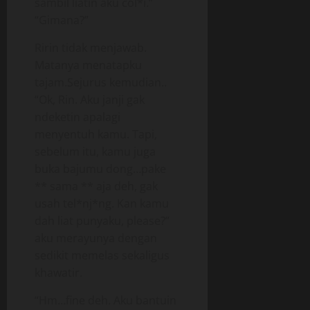
sambil liatin aku col*i.”
“Gimana?”
Ririn tidak menjawab.
Matanya menatapku
tajam.Sejurus kemudian..
“Ok, Rin. Aku janji gak
ndeketin apalagi
menyentuh kamu. Tapi,
sebelum itu, kamu juga
buka bajumu dong…pake
** sama ** aja deh, gak
usah tel*nj*ng. Kan kamu
dah liat punyaku, please?”
aku merayunya dengan
sedikit memelas sekaligus
khawatir.
“Hm…fine deh. Aku bantuin