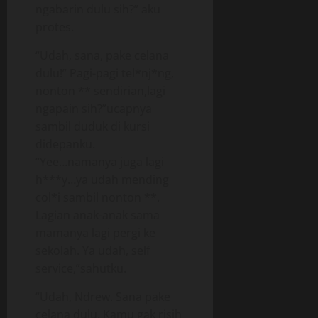
ngabarin dulu sih?” aku
protes.
“Udah, sana, pake celana
dulu!” Pagi-pagi tel*nj*ng,
nonton ** sendirian,lagi
ngapain sih?”ucapnya
sambil duduk di kursi
didepanku.
“Yee…namanya juga lagi
h***y…ya udah mending
col*i sambil nonton **.
Lagian anak-anak sama
mamanya lagi pergi ke
sekolah. Ya udah, self
service,”sahutku.
“Udah, Ndrew. Sana pake
celana dulu. Kamu gak risih