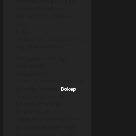
“Keluarin sayang…t*ngkol
kamu udah berdenyut
tuh….udah mau muncrat
yaaa….”
“I…iiy…
iiyyaaa….Rin….Ouuuuufuffffff…..
argggghhhhhhhhhh…..”
Tak dapat kutahan lagi.
Bobol sudah
pertahananku.
Crottt…..crooottt….crooootttt…
Sp*rmaku muncrat
Bokep
sejadi-jadinya di muka,
bibir dan d**a Ririn.
Tangan halus Ririn tak
berhenti mengoc*k bat*ng
kej*ntananku, seolah ingin
melahap habis cairan yang