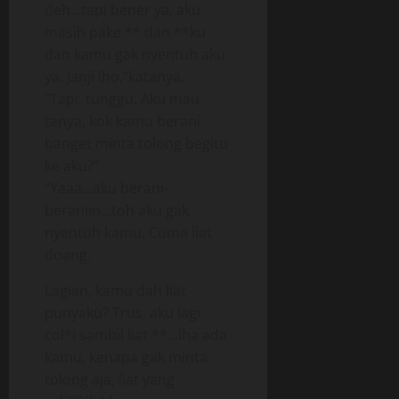
deh…tapi bener ya, aku
masih pake ** dan **ku
dan kamu gak nyentuh aku
ya. Janji lho,”katanya.
“Tapi, tunggu. Aku mau
tanya, kok kamu berani
banget minta tolong begitu
ke aku?”
“Yaaa…aku berani-
beraniin…toh aku gak
nyentuh kamu, Cuma liat
doang.
Lagian, kamu dah liat
punyaku? Trus, aku lagi
col*i sambil liat **…lha ada
kamu, kenapa gak minta
tolong aja, liat yang