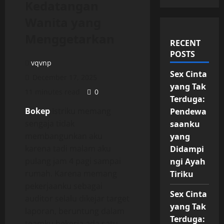
Kedatangan
Wanita yang
Menggetarkan
RECENT
POSTS
vqvnp
Sex Cinta
December 17, 2025
yang Tak
11 minutes read
0
Terduga:
Bokep
Istriku memang
Pendewa
sengaja tidak
saanku
membangunkan aku
yang
karena tadi malam aku
Didampi
pulang jam 4 pagi sampai
ngi Ayah
rumah. Karena memang
Tiriku
pekerjaanku sebagai
Sex Cinta
auditor selalu dikejar target
yang Tak
laporan, beruntung dalam
Terduga:
teamku bekerja ada satu