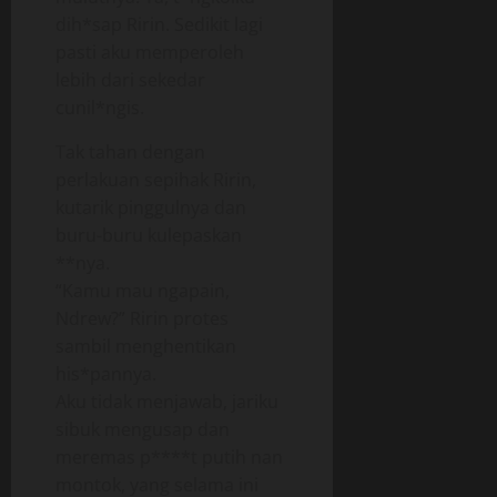
dih*sap Ririn. Sedikit lagi
pasti aku memperoleh
lebih dari sekedar
cunil*ngis.
Tak tahan dengan
perlakuan sepihak Ririn,
kutarik pinggulnya dan
buru-buru kulepaskan
**nya.
“Kamu mau ngapain,
Ndrew?” Ririn protes
sambil menghentikan
his*pannya.
Aku tidak menjawab, jariku
sibuk mengusap dan
meremas p****t putih nan
montok, yang selama ini