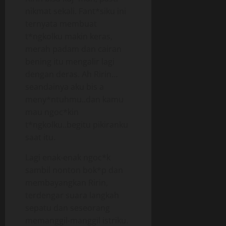
nikmat sekali. Fant*siku ini
ternyata membuat
t*ngkolku makin keras,
merah padam dan cairan
bening itu mengalir lagi
dengan deras. Ah Ririn…
seandainya aku bis a
meny*ntuhmu..dan kamu
mau ngoc*kin
t*ngkolku..begitu pikiranku
saat itu.
Lagi enak-enak ngoc*k
sambil nonton bok*p dan
membayangkan Ririn,
terdengar suara langkah
sepatu dan seseorang
memanggil-manggil istriku.