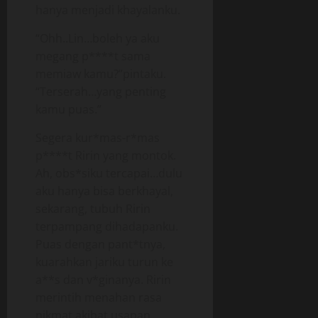
hanya menjadi khayalanku.
“Ohh..Lin…boleh ya aku
megang p****t sama
memiaw kamu?”pintaku.
“Terserah…yang penting
kamu puas.”
Segera kur*mas-r*mas
p****t Ririn yang montok.
Ah, obs*siku tercapai…dulu
aku hanya bisa berkhayal,
sekarang, tubuh Ririn
terpampang dihadapanku.
Puas dengan pant*tnya,
kuarahkan jariku turun ke
a**s dan v*ginanya. Ririn
merintih menahan rasa
nikmat akibat usapan