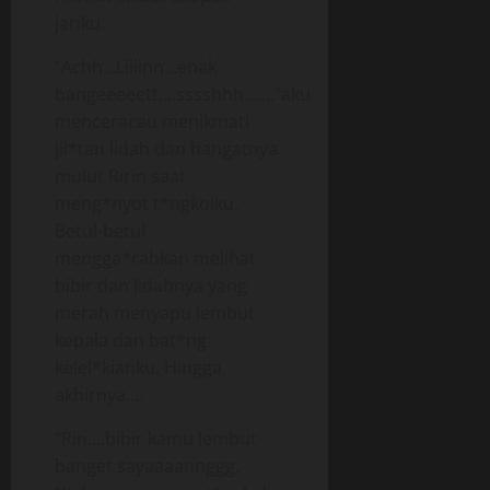
jariku.
“Achh…Liiiinn…enak
bangeeeeett….sssshhh…….”aku
menceracau menikmati
jil*tan lidah dan hangatnya
mulut Ririn saat
meng*nyot t*ngkolku.
Betul-betul
mengga*rahkan melihat
bibir dan lidahnya yang
merah menyapu lembut
kepala dan bat*ng
kelel*kianku. Hingga
akhirnya….
“Rin….bibir kamu lembut
banget sayaaaannggg.