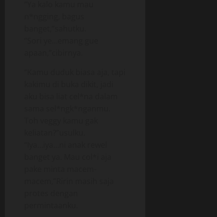
“Ya kalo kamu mau
n*ngging, bagus
banget,”sahutku.
“Sori ye…emang gue
apaan,”cibirnya.
“Kamu duduk biasa aja, tapi
kakimu di buka dikit, jadi
aku bisa liat cel*na dalam
sama sel*ngk*nganmu.
Toh veggy kamu gak
keliatan?”usulku.
“Iya…iya…ni anak rewel
banget ya. Mau col*i aja
pake minta macem-
macem,”Ririn masih saja
protes dengan
permintaanku.