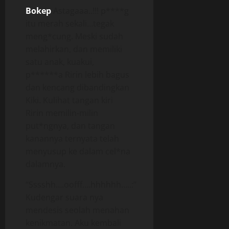
Bokep
Astagaaa..!!! p****g
itu merah sekali…tegak
meng*cung. Meski sudah
melahirkan, dan memiliki
satu anak, kuakui,
p******a Ririn lebih bagus
dan kencang dibandingkan
Kiki. Kulihat tangan kiri
Ririn memilin-milin
put*ngnya, dan tangan
kanannya ternyata telah
menyusup ke dalam cel*na
dalamnya.
“Sssshh….oofff….hhhhhh…..:”
Kudengar suara nya
mendesis seolah menahan
kenikmatan. Aku kembali