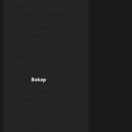
apa?”
“Ah, kepalang tanggung
kamu dah liat? Ngapain
juga dtitutupin? Telat
donk,”kilahku.
“Dasar kamu ya. Ya, udah
deh, aku pamit dulu. Salam
aja buat istrimu. Sana,
terusin lagi.” Ririn beranjak
dari duduknya, dan pamit
pulang
Bokep
.
Buru-buru aku
mencegahnya. “Rin, ntar
dulu lah…,”pintaku.
“Apaan sih, orang aku mau
ngajak Kiki jalan, dia nggak
ada ya udah, aku mau jalan