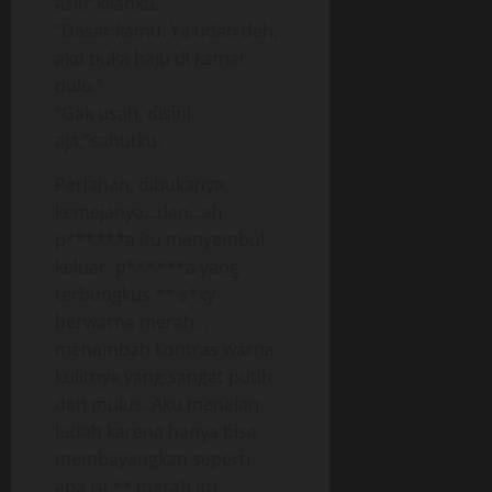
asli?”kilahku.
“Dasar kamu. Ya udah deh,
aku buka baju di kamar
dulu.”
“Gak usah, disini
aja,”sahutku.
Perlahan, dibukanya
kemejanya…dan…ah
p******a itu menyembul
keluar. p******a yang
terbungkus ** s*xy
berwarna merah…
menambah kontras warna
kulitnya yang sangat putih
dan mulus. Aku menelan
ludah karena hanya bisa
membayangkan seperti
apa isi ** merah itu.