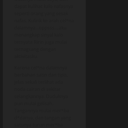
dapat kulihat kalo nafasnya
seperti orang yang sesak
nafas. Kulirik ke arah cel*na
dalamnya…oppsss….aku
menangkap sinyal kalo
ternyata Ririn juga mulai
ternagsang dengan
aktivitasku.
Karena cel*na dalamnya
berbahan satin dan tipis,
jelas sekali terlihat ada
noda cairan di sekitar
selangkannya. Duduknya
pun mulai gelisah.
Tangannya mulai mer*ba
d*danya, dan tangan yang
satunya turun mer*ba