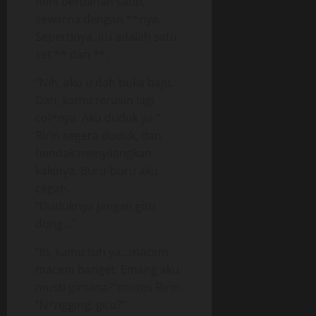
mini berbahan satin,
sewarna dengan **nya.
Sepertinya, itu adalah satu
set ** dan **.
“Nih, aku u dah buka baju.
Dah, kamu terusin lagi
col*nya. Aku duduk ya.”
Ririn segera duduk, dan
hendak menyilangkan
kakinya. Buru-buru aku
cegah.
“Duduknya jangan gitu
dong…”
“Ih, kamu tuh ya…macem-
macem banget. Emang aku
musti gimana?”protes Ririn.
“N*ngging, gitu?”