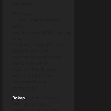
lobangnya.
“Pant*tmu,
Liiiinnn….seandainya kau
boleh
megang….uuuuhhhhh….apalagi
kena
t*ngkolku….oouuufff…..pasti
muncrat aku….,”aku
mer*ntih dan menceracau
memuji keindahan
tubuhnya. Sekaligus aku
berharap, kata-kataku
dapat membuatnya
ter*ngs*ng.
Bokep
Ririn masih tetap
diam, dan tersenyum
Matanya mulai sayu, dan