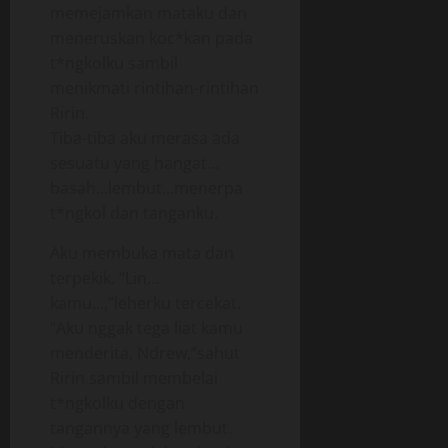
memejamkan mataku dan
meneruskan koc*kan pada
t*ngkolku sambil
menikmati rintihan-rintihan
Ririn.
Tiba-tiba aku merasa ada
sesuatu yang hangat…
basah…lembut…menerpa
t*ngkol dan tanganku.
Aku membuka mata dan
terpekik. “Lin…
kamu…,”leherku tercekat.
“Aku nggak tega liat kamu
menderita, Ndrew,”sahut
Ririn sambil membelai
t*ngkolku dengan
tangannya yang lembut.