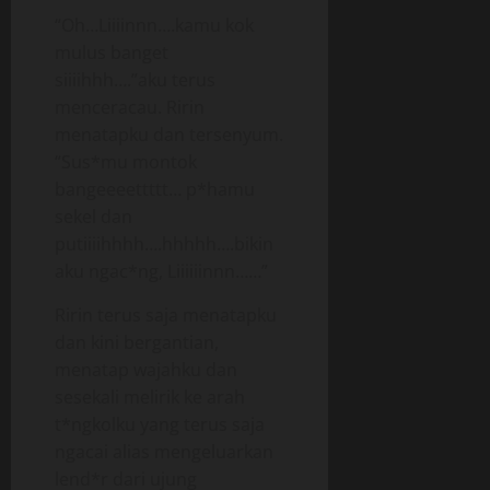
“Oh…Liiiinnn….kamu kok
mulus banget
siiiihhh….”aku terus
menceracau. Ririn
menatapku dan tersenyum.
“Sus*mu montok
bangeeeettttt… p*hamu
sekel dan
putiiiihhhh….hhhhh….bikin
aku ngac*ng, Liiiiiinnn……”
Ririn terus saja menatapku
dan kini bergantian,
menatap wajahku dan
sesekali melirik ke arah
t*ngkolku yang terus saja
ngacai alias mengeluarkan
lend*r dari ujung