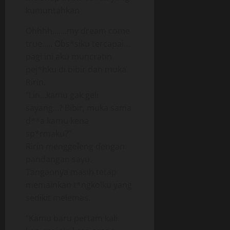
kumuntahkan
Ohhhh…….my dream come
true….. Obs*siku tercapai…
pagi ini aku muncratin
pej*hku di bibir dan muka
Ririn.
“Lin…kamu gak geli
sayang…? Bibir, muka sama
d**a kamu kena
sp*rmaku?”
Ririn menggeleng dengan
pandangan sayu.
Tangannya masih tetap
memainkan t*ngkolku yang
sedikit melemas.
“Kamu baru pertam kali