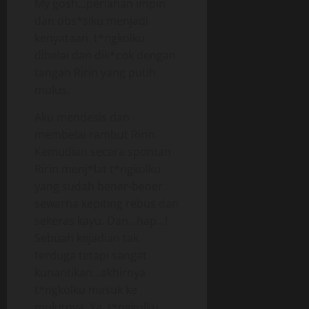
My gosh…perlahan impin
dan obs*siku menjadi
kenyataan. t*ngkolku
dibelai dan dik*cok dengan
tangan Ririn yang putih
mulus.
Aku mendesis dan
membelai rambut Ririn.
Kemudian secara spontan
Ririn menj*lat t*ngkolku
yang sudah bener-bener
sewarna kepiting rebus dan
sekeras kayu. Dan…hap…!
Sebuah kejadian tak
terduga tetapi sangat
kunantikan…akhirnya
t*ngkolku masuk ke
mulutnya. Ya, t*ngkolku