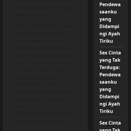
Pendewa
wanita yang bebas dengan
saanku
segala sesuatu,
yang
Sebut saja Kiki dialah yang
Didampi
semalam memberikan
ngi Ayah
service kepadaku untuk
Tiriku
mengurangi keteganganku
Sex Cinta
dalam bekerja, menurut dia
yang Tak
bers*tubuh dengan orang
Terduga:
lain bukan hal tabu lagi
Pendewa
buat dia karena dia tidak
saanku
mempermasalahkan jika
yang
suaminya juga berkencan
Didampi
dengan wanita lain, yang
ngi Ayah
penting dalam prinsip dia
Tiriku
adalah tidak lihat langsung
saat kejadian tersebut.
Sex Cinta
yang Tak