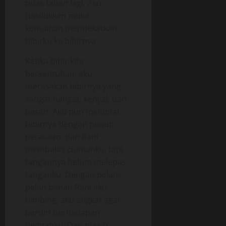
tidak tahan lagi. Aku
tundukkan muka,
kemudian mendekatkan
bibirku ke bibirnya.
Ketika bibir kita
bersentuhan, aku
merasakan bibirnya yang
sangat hangat, kenyal, dan
basah. Aku pun melumat
bibirnya dengan penuh
perasaan, dan Rani
membalas ciumanku, tapi
tangannya belum melepas
tanganku. Dengan pelan-
pelan badan Rani aku
bimbing, aku angkat agar
berdiri berhadapan
denganku. Dan masih