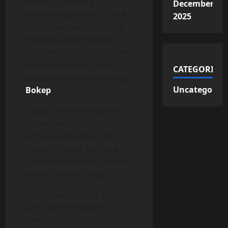
mekar juga sering
December
bergoyang-goyang di balik
2025
dasternya. Aku jadi sering
membayangkan betapa
indahnya badan Sepupuku
Rani seandainya sudah
CATEGORIES
tidak memakai apa-apa lagi
Uncategorize
Bokep
.
Suatu hari pulang kuliah
sesampainya di rumah
ternyata sepi sekali. Di
ruang keluarga ternyata
Rani sedang belajar sambil
tiduran di atas karpet.
“Sepi sekali, sedang belajar
yah? Tante kemana?”
tanyaku.