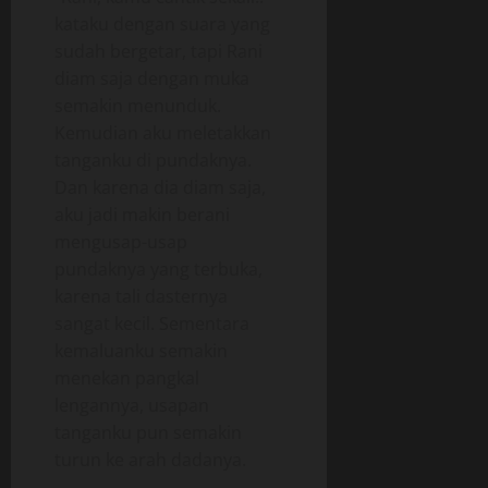
kataku dengan suara yang
sudah bergetar, tapi Rani
diam saja dengan muka
semakin menunduk.
Kemudian aku meletakkan
tanganku di pundaknya.
Dan karena dia diam saja,
aku jadi makin berani
mengusap-usap
pundaknya yang terbuka,
karena tali dasternya
sangat kecil. Sementara
kemaluanku semakin
menekan pangkal
lengannya, usapan
tanganku pun semakin
turun ke arah dadanya.