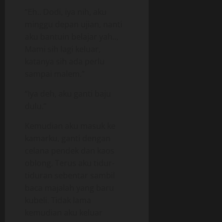
“Eh.. Dodi, iya nih, aku
minggu depan ujian, nanti
aku bantuin belajar yah..,
Mami sih lagi keluar,
katanya sih ada perlu
sampai malem.”
“Iya deh, aku ganti baju
dulu.”
Kemudian aku masuk ke
kamarku, ganti dengan
celana pendek dan kaos
oblong. Terus aku tidur-
tiduran sebentar sambil
baca majalah yang baru
kubeli. Tidak lama
kemudian aku keluar