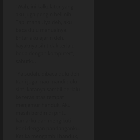
“Wah, ini kalkulator yang
aku juga pengin beli nih.
Tapi mahal. Iya deh, aku
baca dulu manualnya.
Entar aku ajarin deh,
kayaknya sih tidak terlalu
beda dengan komputer”,
sahutku.
“Ya sudah, dibaca dulu deh.
Rani juga mau mandi dulu
sih”, katanya sambil berlalu
ke teras atas tempat
menjemur handuk. Aku
masih berdiri di pintu
kamarku dan mengikuti
Rani dengan pandanganku.
Ketika mengambil handuk,