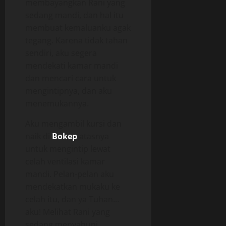
membayangkan Rani yang
sedang mandi, dan hal itu
membuat kemaluanku agak
tegang. Karena tidak tahan
sendiri, aku segera
mendekati kamar mandi
dan mencari cara untuk
mengintipnya, dan aku
menemukannya.
Aku mengambil kursi dan
naik di
Bokep
atasnya
untuk mengintip lewat
celah ventilasi kamar
mandi. Pelan-pelan aku
mendekatkan mukaku ke
celah itu, dan ya Tuhan…
aku! Melihat Rani yang
sedang menyabuni