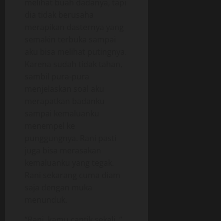
melihat buah dadanya, tapi
dia tidak berusaha
merapikan dasternya yang
semakin terbuka sampai
aku bisa melihat putingnya.
Karena sudah tidak tahan,
sambil pura-pura
menjelaskan soal aku
merapatkan badanku
sampai kemaluanku
menempel ke
punggungnya. Rani pasti
juga bisa merasakan
kemaluanku yang tegak.
Rani sekarang cuma diam
saja dengan muka
menunduk.
“Rani, kamu cantik sekali..”