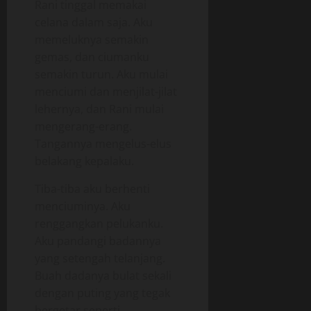
Rani tinggal memakai
celana dalam saja. Aku
memeluknya semakin
gemas, dan ciumanku
semakin turun. Aku mulai
menciumi dan menjilat-jilat
lehernya, dan Rani mulai
mengerang-erang.
Tangannya mengelus-elus
belakang kepalaku.
Tiba-tiba aku berhenti
menciuminya. Aku
renggangkan pelukanku.
Aku pandangi badannya
yang setengah telanjang.
Buah dadanya bulat sekali
dengan puting yang tegak
bergetar seperti