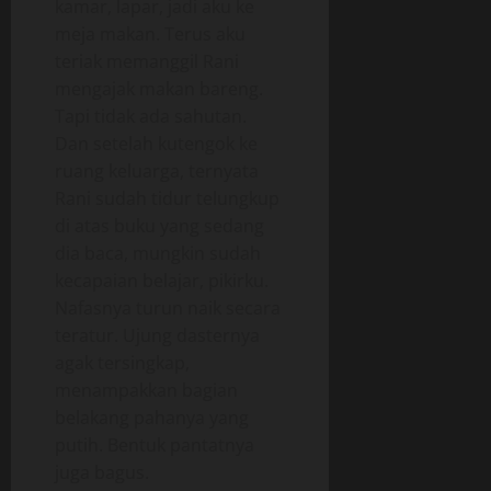
kamar, lapar, jadi aku ke
meja makan. Terus aku
teriak memanggil Rani
mengajak makan bareng.
Tapi tidak ada sahutan.
Dan setelah kutengok ke
ruang keluarga, ternyata
Rani sudah tidur telungkup
di atas buku yang sedang
dia baca, mungkin sudah
kecapaian belajar, pikirku.
Nafasnya turun naik secara
teratur. Ujung dasternya
agak tersingkap,
menampakkan bagian
belakang pahanya yang
putih. Bentuk pantatnya
juga bagus.