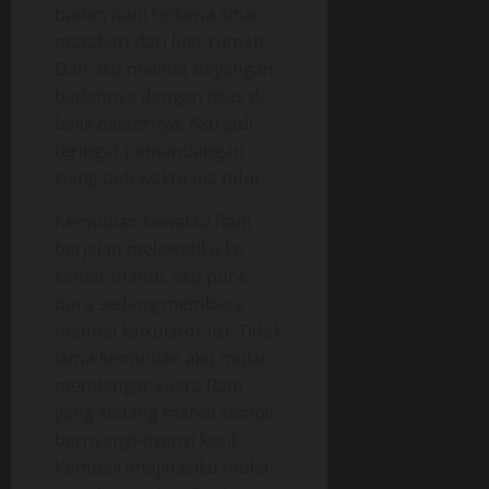
badan Rani terkena sinar
matahari dari luar rumah.
Dan aku melihat bayangan
badannya dengan jelas di
balik dasternya. Aku jadi
teringat pemandangan
siang tadi waktu dia tidur.
Kemudian sewaktu Rani
berjalan melewatiku ke
kamar mandi, aku pura-
pura sedang membaca
manual kalkulator itu. Tidak
lama kemudian aku mulai
mendengar suara Rani
yang sedang mandi sambil
bernyanyi-nyanyi kecil.
Kembali imajinasiku mulai