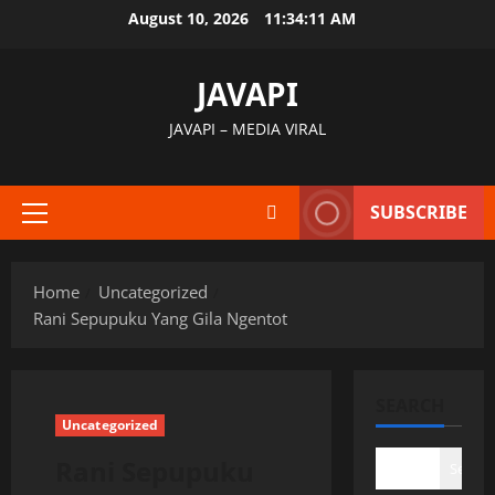
Skip
August 10, 2026
11:34:12 AM
to
content
JAVAPI
JAVAPI – MEDIA VIRAL
SUBSCRIBE
Primary
Menu
Home
Uncategorized
Rani Sepupuku Yang Gila Ngentot
SEARCH
Uncategorized
Rani Sepupuku
Search