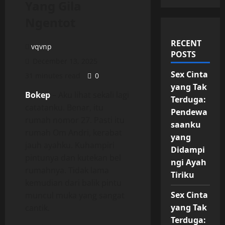
Yang Gila
Ngentot
RECENT
vqvnp
POSTS
December 13, 2025
Sex Cinta
31 minutes read
0
yang Tak
Bokep
– Aku lihat sekali lagi
Terduga:
catatanku. Benar, itu
Pendewa
rumah nomor 27. Pasti itu
saanku
rumah Om Andri, kerabat
yang
jauh ayahku. Kuhampiri
Didampi
pintunya dan kutekan bel
ngi Ayah
rumahnya. Tidak lama
Tiriku
kemudian dari balik pintu
Sex Cinta
muncul muka yang sangat
yang Tak
cantik.
Terduga: