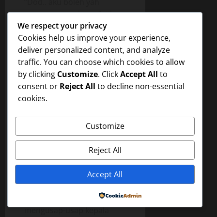
“Dod.. aku boleh yah
pegang punya kamu”, tiba-
We respect your privacy
tiba bisiknya di kupingku.
Cookies help us improve your experience,
Aku yang masih tegang
deliver personalized content, and analyze
sekali merasa senang
traffic. You can choose which cookies to allow
sekali. – lapakqq
by clicking
Customize
. Click
Accept All
to
“Iyaa.. boleh..” bisikku.
consent or
Reject All
to decline non-essential
Kemudian tangannya
cookies.
kubimbing ke celana
dalamku.
Customize
“Aahh…” Akupun
mengerang ketika
Reject All
tangannya menyentuh
penisku. Terasa nikmat
Accept All
sekali. Rani juga terangsang
Powered by
lagi, karena sambil
mengusap-usap kepala