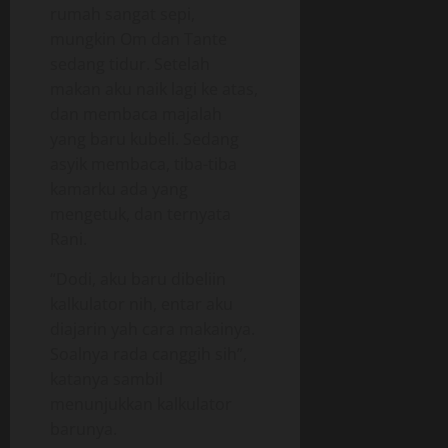
rumah sangat sepi,
mungkin Om dan Tante
sedang tidur. Setelah
makan aku naik lagi ke atas,
dan membaca majalah
yang baru kubeli. Sedang
asyik membaca, tiba-tiba
kamarku ada yang
mengetuk, dan ternyata
Rani.
“Dodi, aku baru dibeliin
kalkulator nih, entar aku
diajarin yah cara makainya.
Soalnya rada canggih sih”,
katanya sambil
menunjukkan kalkulator
barunya.