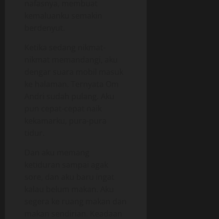
nafasnya, membuat
kemaluanku semakin
berdenyut.
Ketika sedang nikmat-
nikmat memandangi, aku
dengar suara mobil masuk
ke halaman. Ternyata Om
Andri sudah pulang. Aku
pun cepat-cepat naik
kekamarku, pura-pura
tidur.
Dan aku memang
ketiduran sampai agak
sore, dan aku baru ingat
kalau belum makan. Aku
segera ke ruang makan dan
makan sendirian. Keadaan