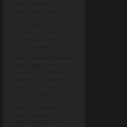
sudah berubah, dan dia
sekarang telentang,
dengan kaki kiri dilipat
keatas, sehingga dasternya
tersingkap sekali, dan
celana dalam bagian
bawahnya kelihatan.
Celana dalamnya berwarna
putih, agak tipis dan
berenda, sehingga bulu-
bulunya membayang di
bawahnya. Aku sampai
tertegun melihatnya.
Kemaluanku tegak sekali di
balik celana pendekku.
Buah dadanya naik turun
teratur sesuai dengan