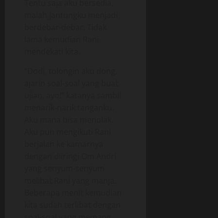
Tentu saja aku bersedia,
malah jantungku menjadi
berdebar-debar. Tidak
lama kemudian Rani
mendekati kita.
“Dodi, tolongin aku dong,
ajarin soal-soal yang buat
ujian, ayo!” katanya sambil
menarik-narik tanganku.
Aku mana bisa menolak.
Aku pun mengikuti Rani
berjalan ke kamarnya
dengan diiringi Om Andri
yang senyum-senyum
melihat Rani yang manja.
Beberapa menit kemudian
kita sudah terlibat dengan
soal-soal yang memang