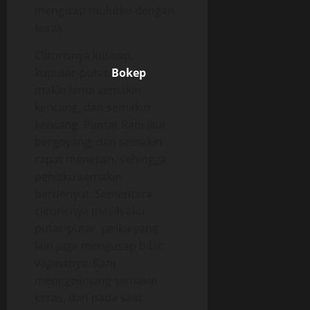
mengisap mulutku dengan
keras.
Clitorisnya kuusap,
kuputar-putar
Bokep
,
makin lama semakin
kencang, dan semakin
kencang. Pantat Rani ikut
bergoyang, dan semakin
rapat menekan, sehingga
penisku semakin
berdenyut. Sementara
clitorisnya masih aku
putar-putar, jariku yang
lain juga mengusap bibir
vaginanya. Rani
menggelinjang semakin
keras, dan pada saat