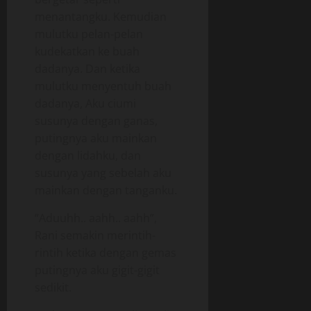
menantangku. Kemudian
mulutku pelan-pelan
kudekatkan ke buah
dadanya. Dan ketika
mulutku menyentuh buah
dadanya, Aku ciumi
susunya dengan ganas,
putingnya aku mainkan
dengan lidahku, dan
susunya yang sebelah aku
mainkan dengan tanganku.
“Aduuhh.. aahh.. aahh”,
Rani semakin merintih-
rintih ketika dengan gemas
putingnya aku gigit-gigit
sedikit.