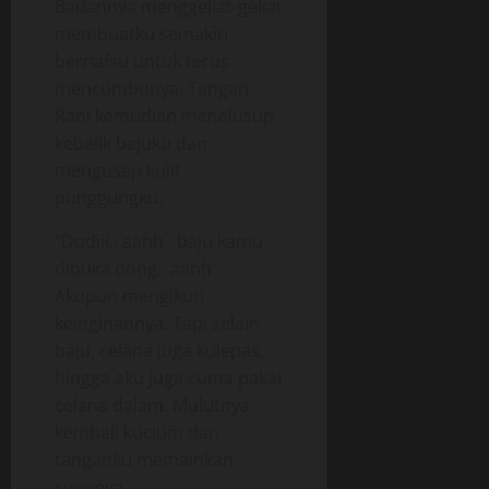
Badannya menggeliat-geliat
membuatku semakin
bernafsu untuk terus
mencumbunya. Tangan
Rani kemudian menelusup
kebalik bajuku dan
mengusap kulit
punggungku.
“Dodiii.. aahh.. baju kamu
dibuka dong.. aahh..”
Akupun mengikuti
keinginannya. Tapi selain
baju, celana juga kulepas,
hingga aku juga cuma pakai
celana dalam. Mulutnya
kembali kucium dan
tanganku memainkan
susunya.