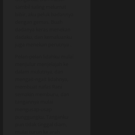
sambil saling melumat
bibir, aku peluk badannya
dengan gemas. Buah
dadanya keras menekan
dadaku, dan kemaluanku
juga menekan perutnya .
Pelan-pelan lidahku mulai
menjulur menjelajah ke
dalam mulutnya, dan
mengait-ngait lidahnya,
membuat nafas Rani
semakin memburu, dan
tangannya mulai
mengusap-usap
punggungku. Tanganku
pun tidak tinggal diam,
mulai turun ke arah