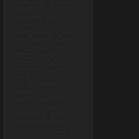
pinggulnya, dan kemudian
dengan gemas mulai
meremas-remas
pantatnya. Pantatnya
sangat empuk. Aku remas-
remas terus dan aku
semakin rapatkan
kebadanku hingga
kemaluanku terjepit
perutnya.
Tidak lama kemudian
tanganku mulai ke atas
pundaknya. Dengan
gemetar tali dasternya
kuturunkan dan dasternya
turun ke bawah dan
teronggok di kakinya. Kini