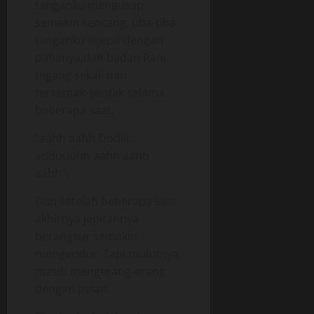
tanganku mengusap
semakin kencang, tiba-tiba
tanganku dijepit dengan
pahanya,dan badan Rani
tegang sekali dan
tersentak-sentak selama
beberapa saat.
“aahh aahh Dodiii..
adduuuhh aahh aahh
aahh”,
Dan setelah beberapa saat
akhirnya jepitannya
berangsur semakin
mengendur. Tapi mulutnya
masih mengerang-erang
dengan pelan.