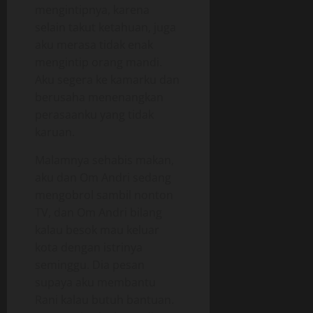
mengintipnya, karena
selain takut ketahuan, juga
aku merasa tidak enak
mengintip orang mandi.
Aku segera ke kamarku dan
berusaha menenangkan
perasaanku yang tidak
karuan.
Malamnya sehabis makan,
aku dan Om Andri sedang
mengobrol sambil nonton
TV, dan Om Andri bilang
kalau besok mau keluar
kota dengan istrinya
seminggu. Dia pesan
supaya aku membantu
Rani kalau butuh bantuan.