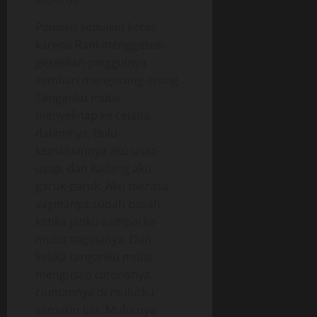
Penisku semakin keras
karena Rani menggesek-
gesekkan pinggulnya
sembari mengerang-erang.
Tanganku mulai
menyelinap ke celana
dalamnya. Bulu
kemaluannya aku usap-
usap, dan kadang aku
garuk-garuk. Aku merasa
vaginanya sudah basah
ketika jariku sampai ke
mulut vaginanya. Dan
ketika tanganku mulai
mengusap clitorisnya,
ciumannya di mulutku
semakin liar. Mulutnya