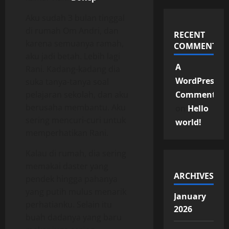
Aku sudah 3 bulan tinggal
di rumah Om Andri, dan
RECENT
karena semuanya ramah,
COMMENTS
aku jadi betah. Lebih lagi
A
Rani. Kadang-kadang dia
WordPress
suka tanya-tanya soal
pelajaran sekolah, dan aku
Commenter
berusaha membantu. Aku
on
Hello
sering mencuri-curi untuk
world!
memperhatikan Rani.
Kalau di rumah, dia sering
memakai daster yang
ARCHIVES
pendek hingga pahanya
yang putih mulus menarik
January
perhatianku. Selain itu
2026
buah dadanya yang baru