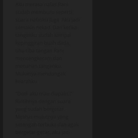
Aku merasa nafas Rani
sudah memburu seperti
suara nafasku juga. Aku jadi
semakin nekad. Dan ketika
tanganku sudah sampai
kepinggiran buah dada,
tiba-tiba tangan Rani
mencengkeram dan
menahan tanganku.
Mukanya mendongak
kearahku.
“Dodi aku mau diapain..”
Rintihnya dengan suara
yang sudah bergetar.
Melihat mulutnya yang
setengah terbuka dan agak
bergetar-getar, aku jadi