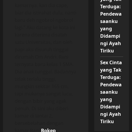
kamarnya, kan dia cape,
Terduga:
biar dia istirahat dulu, nanti
Pendewa
baru deh ngobrol-ngobrol
saanku
lagi.” Aku datang ke kota ini
yang
karena diterima disalah
Didampi
satu Universitas, dan oleh
ngi Ayah
papi aku disuruh tinggal
Tiriku
dirumah Om Andri. Rani
Sex Cinta
ternyata baru kelas 1 SMA.
yang Tak
Dia anak tunggal. Badannya
Terduga:
tidak terlalu tinggi,
Pendewa
mungkin sekitar 165 cm,
saanku
tapi mukanya sangat lucu,
yang
dengan bibir yang agak
Didampi
penuh. Di sini aku diberi
ngi Ayah
kamar di lantai 2,
Tiriku
bersebelahan dengan
kamar Rani
Bokep
.