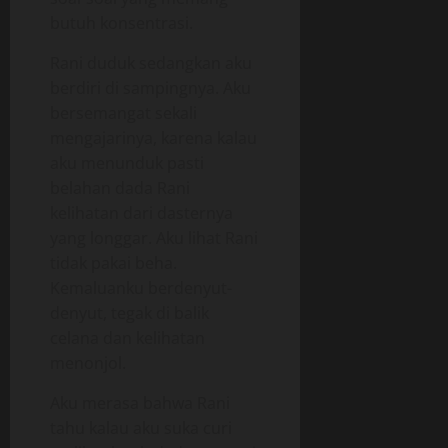
butuh konsentrasi.
Rani duduk sedangkan aku
berdiri di sampingnya. Aku
bersemangat sekali
mengajarinya, karena kalau
aku menunduk pasti
belahan dada Rani
kelihatan dari dasternya
yang longgar. Aku lihat Rani
tidak pakai beha.
Kemaluanku berdenyut-
denyut, tegak di balik
celana dan kelihatan
menonjol.
Aku merasa bahwa Rani
tahu kalau aku suka curi