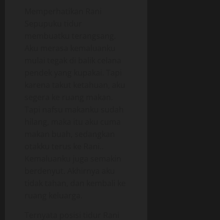
Memperhatikan Rani
Sepupuku tidur
membuatku terangsang.
Aku merasa kemaluanku
mulai tegak di balik celana
pendek yang kupakai. Tapi
karena takut ketahuan, aku
segera ke ruang makan.
Tapi nafsu makanku sudah
hilang, maka itu aku cuma
makan buah, sedangkan
otakku terus ke Rani..
Kemaluanku juga semakin
berdenyut. Akhirnya aku
tidak tahan, dan kembali ke
ruang keluarga.
Ternyata posisi tidur Rani