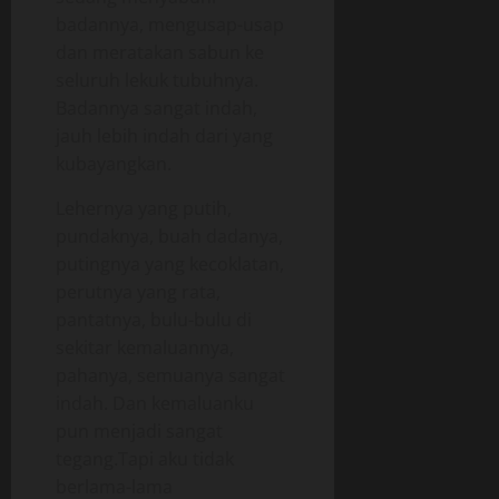
badannya, mengusap-usap
dan meratakan sabun ke
seluruh lekuk tubuhnya.
Badannya sangat indah,
jauh lebih indah dari yang
kubayangkan.
Lehernya yang putih,
pundaknya, buah dadanya,
putingnya yang kecoklatan,
perutnya yang rata,
pantatnya, bulu-bulu di
sekitar kemaluannya,
pahanya, semuanya sangat
indah. Dan kemaluanku
pun menjadi sangat
tegang.Tapi aku tidak
berlama-lama