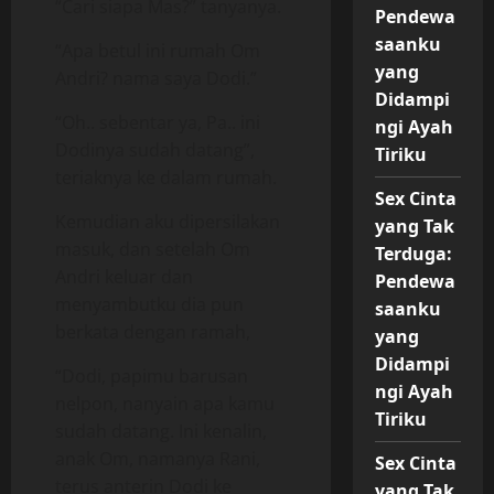
“Cari siapa Mas?” tanyanya.
Pendewa
saanku
“Apa betul ini rumah Om
yang
Andri? nama saya Dodi.”
Didampi
“Oh.. sebentar ya, Pa.. ini
ngi Ayah
Dodinya sudah datang”,
Tiriku
teriaknya ke dalam rumah.
Sex Cinta
Kemudian aku dipersilakan
yang Tak
masuk, dan setelah Om
Terduga:
Andri keluar dan
Pendewa
menyambutku dia pun
saanku
berkata dengan ramah,
yang
Didampi
“Dodi, papimu barusan
ngi Ayah
nelpon, nanyain apa kamu
Tiriku
sudah datang. Ini kenalin,
anak Om, namanya Rani,
Sex Cinta
terus anterin Dodi ke
yang Tak