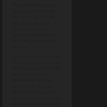
“Wah, ini kalkulator yang
aku juga pengin beli nih.
Tapi mahal. Iya deh, aku
baca dulu manualnya.
Entar aku ajarin deh,
kayaknya sih tidak terlalu
beda dengan komputer”,
sahutku.
“Ya sudah, dibaca dulu deh.
Rani juga mau mandi dulu
sih”, katanya sambil berlalu
ke teras atas tempat
menjemur handuk. Aku
masih berdiri di pintu
kamarku dan mengikuti
Rani dengan pandanganku.
Ketika mengambil handuk,