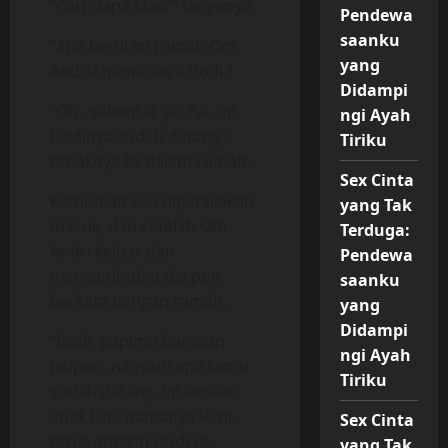
“Cari siapa Mas?” tanyanya.
Pendewa
saanku
“Apa betul ini rumah Om
yang
Andri? nama saya Dodi.”
Didampi
“Oh.. sebentar ya, Pa.. ini
ngi Ayah
Dodinya sudah datang”,
Tiriku
teriaknya ke dalam rumah.
Sex Cinta
Kemudian aku dipersilakan
yang Tak
masuk, dan setelah Om
Terduga:
Andri keluar dan
Pendewa
menyambutku dia pun
saanku
berkata dengan ramah,
yang
Didampi
“Dodi, papimu barusan
ngi Ayah
nelpon, nanyain apa kamu
Tiriku
sudah datang. Ini kenalin,
anak Om, namanya Rani,
Sex Cinta
terus anterin Dodi ke
yang Tak