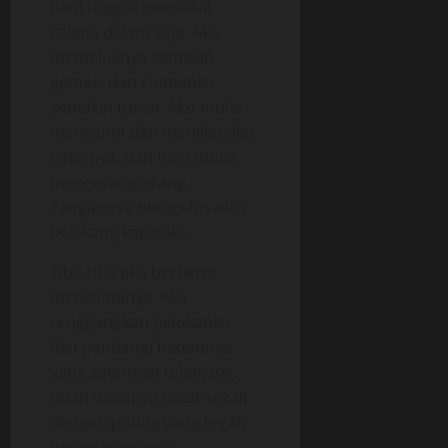
Rani tinggal memakai
celana dalam saja. Aku
memeluknya semakin
gemas, dan ciumanku
semakin turun. Aku mulai
menciumi dan menjilat-jilat
lehernya, dan Rani mulai
mengerang-erang.
Tangannya mengelus-elus
belakang kepalaku.
Tiba-tiba aku berhenti
menciuminya. Aku
renggangkan pelukanku.
Aku pandangi badannya
yang setengah telanjang.
Buah dadanya bulat sekali
dengan puting yang tegak
bergetar seperti