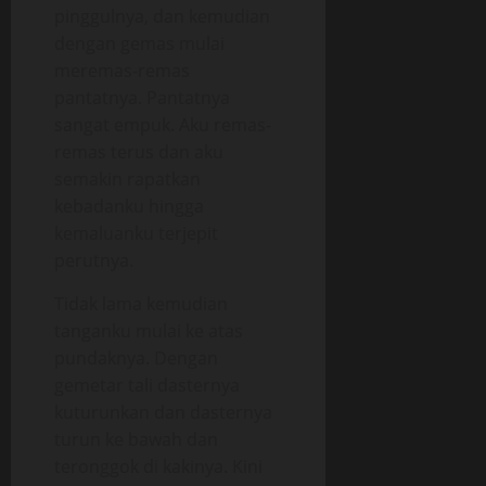
pinggulnya, dan kemudian
dengan gemas mulai
meremas-remas
pantatnya. Pantatnya
sangat empuk. Aku remas-
remas terus dan aku
semakin rapatkan
kebadanku hingga
kemaluanku terjepit
perutnya.
Tidak lama kemudian
tanganku mulai ke atas
pundaknya. Dengan
gemetar tali dasternya
kuturunkan dan dasternya
turun ke bawah dan
teronggok di kakinya. Kini