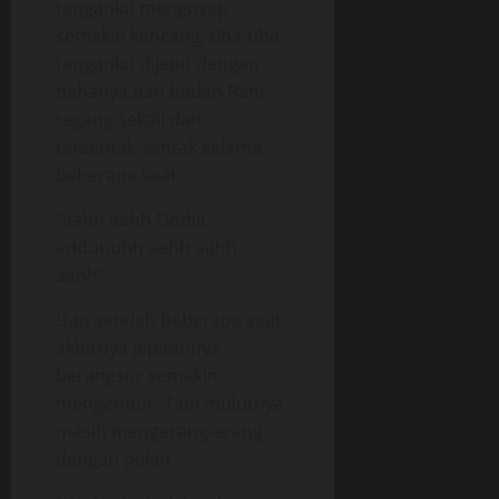
tanganku mengusap
semakin kencang, tiba-tiba
tanganku dijepit dengan
pahanya,dan badan Rani
tegang sekali dan
tersentak-sentak selama
beberapa saat.
“aahh aahh Dodiii..
adduuuhh aahh aahh
aahh”,
Dan setelah beberapa saat
akhirnya jepitannya
berangsur semakin
mengendur. Tapi mulutnya
masih mengerang-erang
dengan pelan.