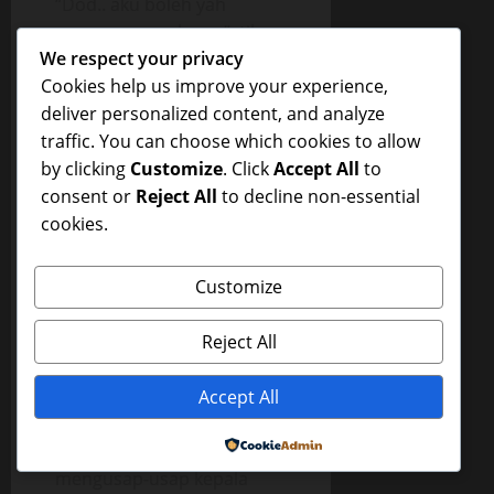
“Dod.. aku boleh yah
pegang punya kamu”, tiba-
We respect your privacy
tiba bisiknya di kupingku.
Cookies help us improve your experience,
Aku yang masih tegang
deliver personalized content, and analyze
sekali merasa senang
traffic. You can choose which cookies to allow
sekali. – lapakqq
by clicking
Customize
. Click
Accept All
to
“Iyaa.. boleh..” bisikku.
consent or
Reject All
to decline non-essential
Kemudian tangannya
cookies.
kubimbing ke celana
dalamku.
Customize
“Aahh…” Akupun
mengerang ketika
Reject All
tangannya menyentuh
penisku. Terasa nikmat
Accept All
sekali. Rani juga terangsang
Powered by
lagi, karena sambil
mengusap-usap kepala