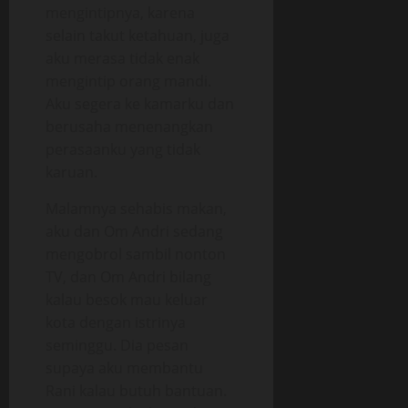
mengintipnya, karena
selain takut ketahuan, juga
aku merasa tidak enak
mengintip orang mandi.
Aku segera ke kamarku dan
berusaha menenangkan
perasaanku yang tidak
karuan.
Malamnya sehabis makan,
aku dan Om Andri sedang
mengobrol sambil nonton
TV, dan Om Andri bilang
kalau besok mau keluar
kota dengan istrinya
seminggu. Dia pesan
supaya aku membantu
Rani kalau butuh bantuan.