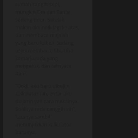
rumah sangat sepi,
mungkin Om dan Tante
sedang tidur. Setelah
makan aku naik lagi ke atas,
dan membaca majalah
yang baru kubeli. Sedang
asyik membaca, tiba-tiba
kamarku ada yang
mengetuk, dan ternyata
Rani.
“Dodi, aku baru dibeliin
kalkulator nih, entar aku
diajarin yah cara makainya.
Soalnya rada canggih sih”,
katanya sambil
menunjukkan kalkulator
barunya.