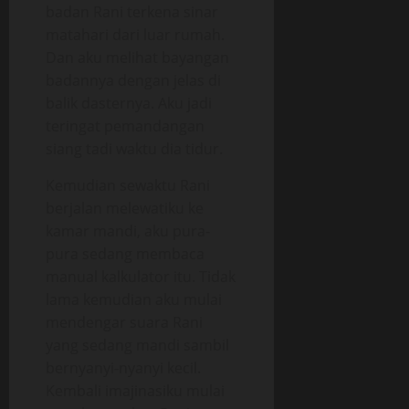
badan Rani terkena sinar
matahari dari luar rumah.
Dan aku melihat bayangan
badannya dengan jelas di
balik dasternya. Aku jadi
teringat pemandangan
siang tadi waktu dia tidur.
Kemudian sewaktu Rani
berjalan melewatiku ke
kamar mandi, aku pura-
pura sedang membaca
manual kalkulator itu. Tidak
lama kemudian aku mulai
mendengar suara Rani
yang sedang mandi sambil
bernyanyi-nyanyi kecil.
Kembali imajinasiku mulai