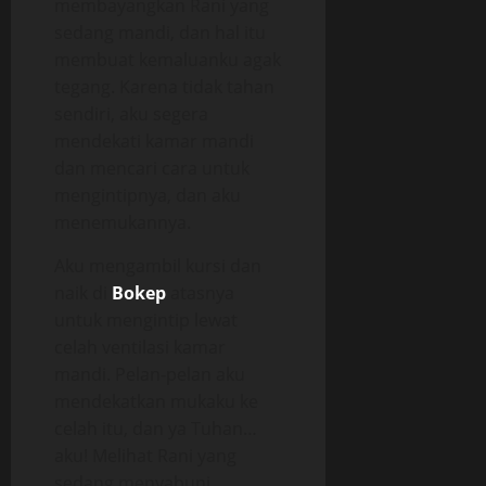
membayangkan Rani yang
sedang mandi, dan hal itu
membuat kemaluanku agak
tegang. Karena tidak tahan
sendiri, aku segera
mendekati kamar mandi
dan mencari cara untuk
mengintipnya, dan aku
menemukannya.
Aku mengambil kursi dan
naik di
Bokep
atasnya
untuk mengintip lewat
celah ventilasi kamar
mandi. Pelan-pelan aku
mendekatkan mukaku ke
celah itu, dan ya Tuhan…
aku! Melihat Rani yang
sedang menyabuni