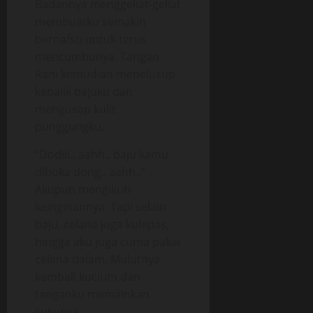
Badannya menggeliat-geliat
membuatku semakin
bernafsu untuk terus
mencumbunya. Tangan
Rani kemudian menelusup
kebalik bajuku dan
mengusap kulit
punggungku.
“Dodiii.. aahh.. baju kamu
dibuka dong.. aahh..”
Akupun mengikuti
keinginannya. Tapi selain
baju, celana juga kulepas,
hingga aku juga cuma pakai
celana dalam. Mulutnya
kembali kucium dan
tanganku memainkan
susunya.