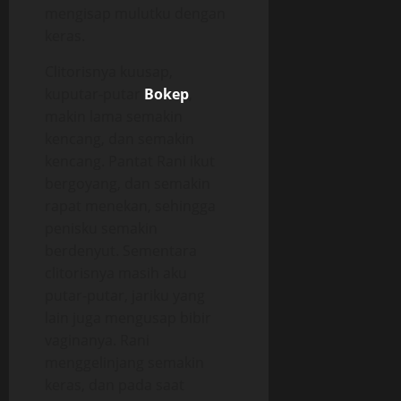
mengisap mulutku dengan
keras.
Clitorisnya kuusap,
kuputar-putar
Bokep
,
makin lama semakin
kencang, dan semakin
kencang. Pantat Rani ikut
bergoyang, dan semakin
rapat menekan, sehingga
penisku semakin
berdenyut. Sementara
clitorisnya masih aku
putar-putar, jariku yang
lain juga mengusap bibir
vaginanya. Rani
menggelinjang semakin
keras, dan pada saat