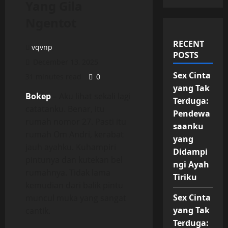
Yang Gila
Ngentot
RECENT
vqvnp
POSTS
December 13, 2025
Sex Cinta
31 minutes read
0
yang Tak
Bokep
– Aku lihat sekali lagi
Terduga:
catatanku. Benar, itu
Pendewa
rumah nomor 27. Pasti itu
saanku
rumah Om Andri, kerabat
yang
jauh ayahku. Kuhampiri
Didampi
pintunya dan kutekan bel
ngi Ayah
rumahnya. Tidak lama
Tiriku
kemudian dari balik pintu
Sex Cinta
muncul muka yang sangat
yang Tak
cantik.
Terduga: