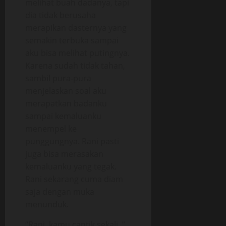
melihat buah dadanya, tapi
dia tidak berusaha
merapikan dasternya yang
semakin terbuka sampai
aku bisa melihat putingnya.
Karena sudah tidak tahan,
sambil pura-pura
menjelaskan soal aku
merapatkan badanku
sampai kemaluanku
menempel ke
punggungnya. Rani pasti
juga bisa merasakan
kemaluanku yang tegak.
Rani sekarang cuma diam
saja dengan muka
menunduk.
“Rani, kamu cantik sekali..”