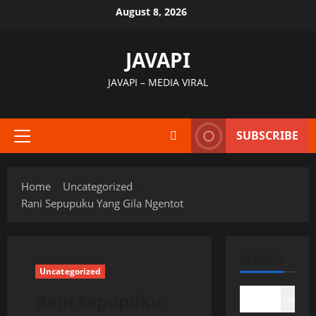
Skip
August 8, 2026
to
content
JAVAPI
JAVAPI – MEDIA VIRAL
SUBSCRIBE
Primary
Menu
Home
Uncategorized
Rani Sepupuku Yang Gila Ngentot
SEARCH
Uncategorized
Rani Sepupuku
Search