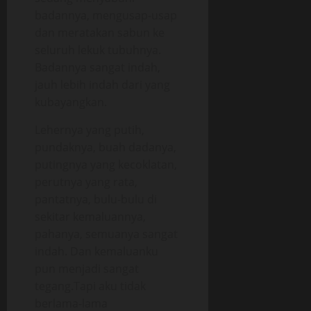
badannya, mengusap-usap
dan meratakan sabun ke
seluruh lekuk tubuhnya.
Badannya sangat indah,
jauh lebih indah dari yang
kubayangkan.
Lehernya yang putih,
pundaknya, buah dadanya,
putingnya yang kecoklatan,
perutnya yang rata,
pantatnya, bulu-bulu di
sekitar kemaluannya,
pahanya, semuanya sangat
indah. Dan kemaluanku
pun menjadi sangat
tegang.Tapi aku tidak
berlama-lama