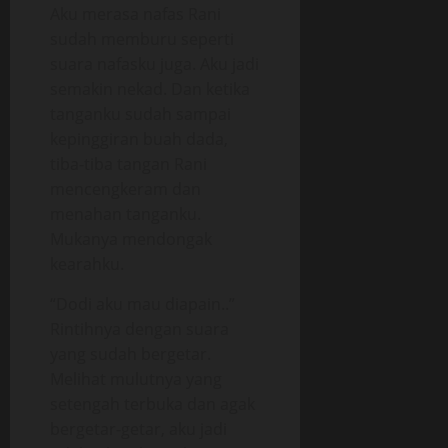
Aku merasa nafas Rani
sudah memburu seperti
suara nafasku juga. Aku jadi
semakin nekad. Dan ketika
tanganku sudah sampai
kepinggiran buah dada,
tiba-tiba tangan Rani
mencengkeram dan
menahan tanganku.
Mukanya mendongak
kearahku.
“Dodi aku mau diapain..”
Rintihnya dengan suara
yang sudah bergetar.
Melihat mulutnya yang
setengah terbuka dan agak
bergetar-getar, aku jadi