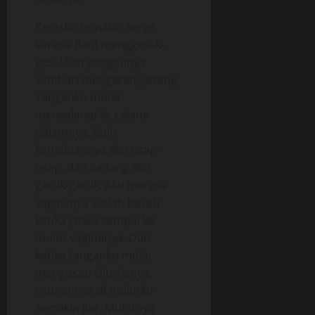
Penisku semakin keras
karena Rani menggesek-
gesekkan pinggulnya
sembari mengerang-erang.
Tanganku mulai
menyelinap ke celana
dalamnya. Bulu
kemaluannya aku usap-
usap, dan kadang aku
garuk-garuk. Aku merasa
vaginanya sudah basah
ketika jariku sampai ke
mulut vaginanya. Dan
ketika tanganku mulai
mengusap clitorisnya,
ciumannya di mulutku
semakin liar. Mulutnya