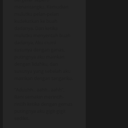
menantangku. Kemudian
mulutku pelan-pelan
kudekatkan ke buah
dadanya. Dan ketika
mulutku menyentuh buah
dadanya, Aku ciumi
susunya dengan ganas,
putingnya aku mainkan
dengan lidahku, dan
susunya yang sebelah aku
mainkan dengan tanganku.
“Aduuhh.. aahh.. aahh”,
Rani semakin merintih-
rintih ketika dengan gemas
putingnya aku gigit-gigit
sedikit.