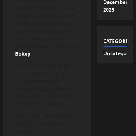
mekar juga sering
December
bergoyang-goyang di balik
2025
dasternya. Aku jadi sering
membayangkan betapa
indahnya badan Sepupuku
Rani seandainya sudah
CATEGORIES
tidak memakai apa-apa lagi
Uncategorize
Bokep
.
Suatu hari pulang kuliah
sesampainya di rumah
ternyata sepi sekali. Di
ruang keluarga ternyata
Rani sedang belajar sambil
tiduran di atas karpet.
“Sepi sekali, sedang belajar
yah? Tante kemana?”
tanyaku.