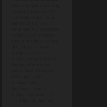
kataku dengan suara yang
sudah bergetar, tapi Rani
diam saja dengan muka
semakin menunduk.
Kemudian aku meletakkan
tanganku di pundaknya.
Dan karena dia diam saja,
aku jadi makin berani
mengusap-usap
pundaknya yang terbuka,
karena tali dasternya
sangat kecil. Sementara
kemaluanku semakin
menekan pangkal
lengannya, usapan
tanganku pun semakin
turun ke arah dadanya.