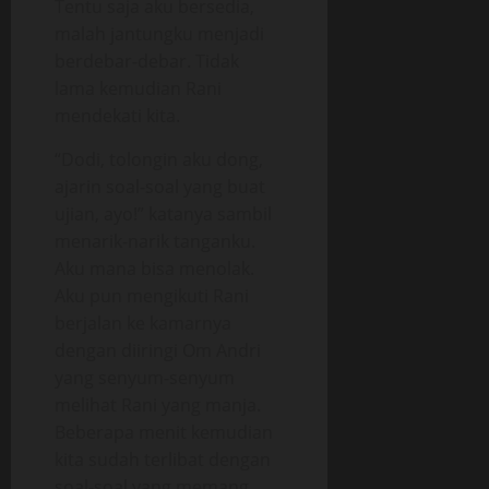
Tentu saja aku bersedia,
malah jantungku menjadi
berdebar-debar. Tidak
lama kemudian Rani
mendekati kita.
“Dodi, tolongin aku dong,
ajarin soal-soal yang buat
ujian, ayo!” katanya sambil
menarik-narik tanganku.
Aku mana bisa menolak.
Aku pun mengikuti Rani
berjalan ke kamarnya
dengan diiringi Om Andri
yang senyum-senyum
melihat Rani yang manja.
Beberapa menit kemudian
kita sudah terlibat dengan
soal-soal yang memang