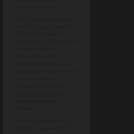
butuh konsentrasi.
Rani duduk sedangkan aku
berdiri di sampingnya. Aku
bersemangat sekali
mengajarinya, karena kalau
aku menunduk pasti
belahan dada Rani
kelihatan dari dasternya
yang longgar. Aku lihat Rani
tidak pakai beha.
Kemaluanku berdenyut-
denyut, tegak di balik
celana dan kelihatan
menonjol.
Aku merasa bahwa Rani
tahu kalau aku suka curi