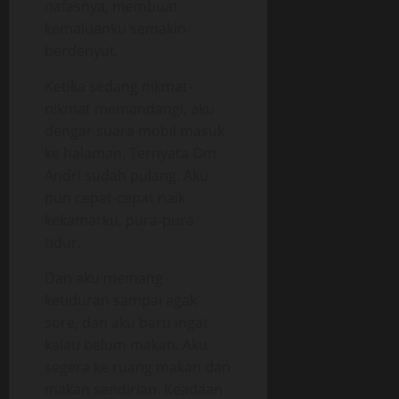
nafasnya, membuat
kemaluanku semakin
berdenyut.
Ketika sedang nikmat-
nikmat memandangi, aku
dengar suara mobil masuk
ke halaman. Ternyata Om
Andri sudah pulang. Aku
pun cepat-cepat naik
kekamarku, pura-pura
tidur.
Dan aku memang
ketiduran sampai agak
sore, dan aku baru ingat
kalau belum makan. Aku
segera ke ruang makan dan
makan sendirian. Keadaan