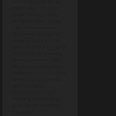
kamar, lapar, jadi aku ke
meja makan. Terus aku
teriak memanggil Rani
mengajak makan bareng.
Tapi tidak ada sahutan.
Dan setelah kutengok ke
ruang keluarga, ternyata
Rani sudah tidur telungkup
di atas buku yang sedang
dia baca, mungkin sudah
kecapaian belajar, pikirku.
Nafasnya turun naik secara
teratur. Ujung dasternya
agak tersingkap,
menampakkan bagian
belakang pahanya yang
putih. Bentuk pantatnya
juga bagus.