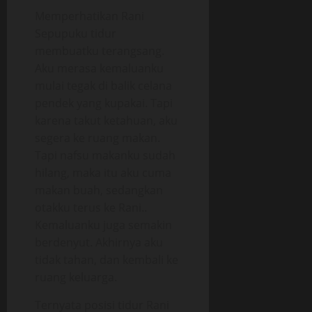
Memperhatikan Rani
Sepupuku tidur
membuatku terangsang.
Aku merasa kemaluanku
mulai tegak di balik celana
pendek yang kupakai. Tapi
karena takut ketahuan, aku
segera ke ruang makan.
Tapi nafsu makanku sudah
hilang, maka itu aku cuma
makan buah, sedangkan
otakku terus ke Rani..
Kemaluanku juga semakin
berdenyut. Akhirnya aku
tidak tahan, dan kembali ke
ruang keluarga.
Ternyata posisi tidur Rani