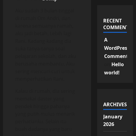
Aku sudah 3 bulan tinggal
di rumah Om Andri, dan
RECENT
karena semuanya ramah,
COMMENTS
aku jadi betah. Lebih lagi
A
Rani. Kadang-kadang dia
WordPress
suka tanya-tanya soal
pelajaran sekolah, dan aku
Commenter
berusaha membantu. Aku
on
Hello
sering mencuri-curi untuk
world!
memperhatikan Rani.
Kalau di rumah, dia sering
memakai daster yang
ARCHIVES
pendek hingga pahanya
yang putih mulus menarik
January
perhatianku. Selain itu
2026
buah dadanya yang baru