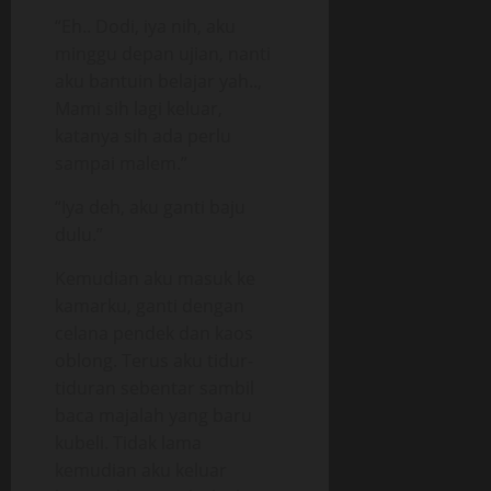
“Eh.. Dodi, iya nih, aku
minggu depan ujian, nanti
aku bantuin belajar yah..,
Mami sih lagi keluar,
katanya sih ada perlu
sampai malem.”
“Iya deh, aku ganti baju
dulu.”
Kemudian aku masuk ke
kamarku, ganti dengan
celana pendek dan kaos
oblong. Terus aku tidur-
tiduran sebentar sambil
baca majalah yang baru
kubeli. Tidak lama
kemudian aku keluar