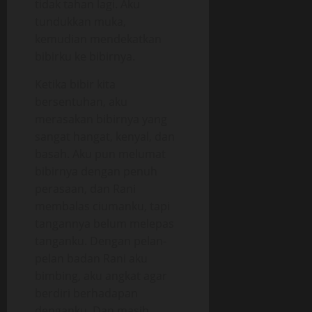
tidak tahan lagi. Aku
tundukkan muka,
kemudian mendekatkan
bibirku ke bibirnya.
Ketika bibir kita
bersentuhan, aku
merasakan bibirnya yang
sangat hangat, kenyal, dan
basah. Aku pun melumat
bibirnya dengan penuh
perasaan, dan Rani
membalas ciumanku, tapi
tangannya belum melepas
tanganku. Dengan pelan-
pelan badan Rani aku
bimbing, aku angkat agar
berdiri berhadapan
denganku. Dan masih