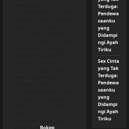
kamarnya, kan dia cape,
Terduga:
biar dia istirahat dulu, nanti
Pendewa
baru deh ngobrol-ngobrol
saanku
lagi.” Aku datang ke kota ini
yang
karena diterima disalah
Didampi
satu Universitas, dan oleh
ngi Ayah
papi aku disuruh tinggal
Tiriku
dirumah Om Andri. Rani
Sex Cinta
ternyata baru kelas 1 SMA.
yang Tak
Dia anak tunggal. Badannya
Terduga:
tidak terlalu tinggi,
Pendewa
mungkin sekitar 165 cm,
saanku
tapi mukanya sangat lucu,
yang
dengan bibir yang agak
Didampi
penuh. Di sini aku diberi
ngi Ayah
kamar di lantai 2,
Tiriku
bersebelahan dengan
kamar Rani
Bokep
.