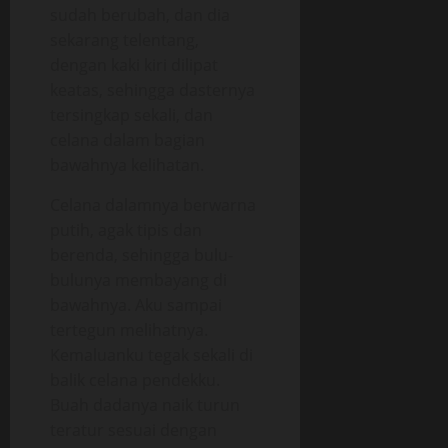
sudah berubah, dan dia
sekarang telentang,
dengan kaki kiri dilipat
keatas, sehingga dasternya
tersingkap sekali, dan
celana dalam bagian
bawahnya kelihatan.
Celana dalamnya berwarna
putih, agak tipis dan
berenda, sehingga bulu-
bulunya membayang di
bawahnya. Aku sampai
tertegun melihatnya.
Kemaluanku tegak sekali di
balik celana pendekku.
Buah dadanya naik turun
teratur sesuai dengan