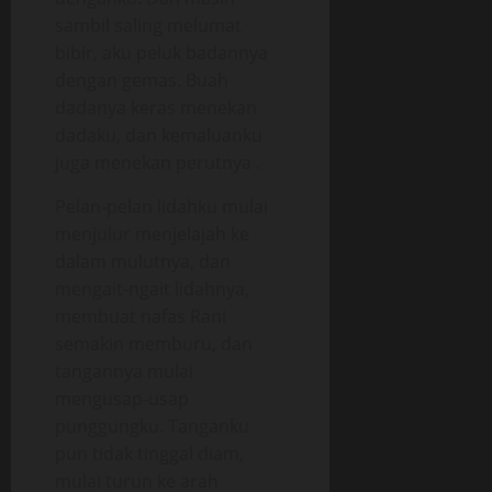
sambil saling melumat
bibir, aku peluk badannya
dengan gemas. Buah
dadanya keras menekan
dadaku, dan kemaluanku
juga menekan perutnya .
Pelan-pelan lidahku mulai
menjulur menjelajah ke
dalam mulutnya, dan
mengait-ngait lidahnya,
membuat nafas Rani
semakin memburu, dan
tangannya mulai
mengusap-usap
punggungku. Tanganku
pun tidak tinggal diam,
mulai turun ke arah