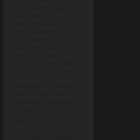
udah aku pulang lagi nich”
“Tidak aku bercanda aja
kok” ujar ku
“Aku gak bahagia Den”
“kenapa kamu gak bahagia
terus bilang ma
aku?””Sambil aku
menyantap makanan
“Aku gak bahagia dengan
suami aku sekarang aku
mau mendapatkan
kebahagian lagi ma kamu
den”. Katanya dari dulu
juga Shinta masih sayang
sama aku
Aku mendengarkan semua
uneg2 di pikiran dia selama
dia menjalani kehidupan