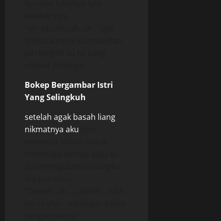
kuciumi bibirnya lalu
keleher nya
“oh..oh..oh..uh..uh..”ujar
shinta karena ku masukan
jari tengah ku ke liang
nikmat miliknya.
Bokep Bergambar Istri
Yang Selingkuh
setelah agak basah liang
nikmatnya aku
pun
meminta shinta untuk
membuka semua baju ku
dan mengulum burungku.
dia pun mau.
“Ooooh..oh…..uhhhh….ohh
terus shin..sepongan kamu
sangat nikmat”