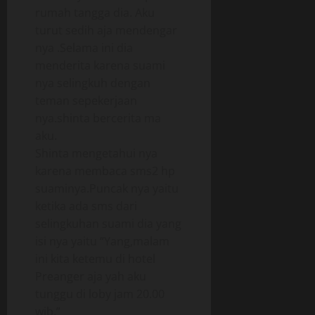
rumah tangga dia. Aku
turut sedih aja mendengar
nya .Selama ini dia
menderita karena suami
nya selingkuh dengan
teman sepekerjaan
nya.shinta bercerita ma
aku.
Shinta mengetahui nya
karena membaca sms2 hp
suaminya.Puncak nya yaitu
ketika ada sms dari
selingkuhan suami dia yang
isi nya yaitu “Yang,malam
ini kita ketemu di hotel
Preanger aja yah aku
tunggu di loby jam 20.00
wib.”