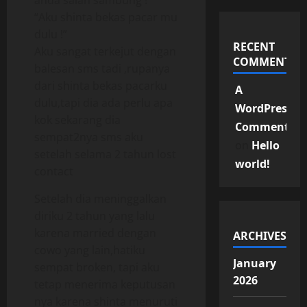
anda salah sambung ! “
“Aku shinta bekas pacar mu
dulu !”
RECENT
Aku sangat terkejut dengan
COMMENTS
balesan sms tadi ,rupanya
dari shinta bekas pacarku
A
dulu,tapi dia ada perlu apa
WordPress
kok sekarang dia
Commenter
sempat2nya sms aku
on
Hello
setelah selama 2 tahun lost
world!
contact
Setelah dia meninggalkan
diriku 2 tahun yang lalu
karena married dengan
ARCHIVES
cowo yang lain,hatiku
January
sempat broken, tapi aku
2026
tetap menerima keputusan
nya karena shinta menuruti