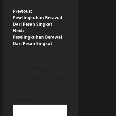
P
Previous:
Peselingkuhan Berawal
o
Dari Pesan Singkat
Next:
s
Peselingkuhan Berawal
t
Dari Pesan Singkat
n
a
Leave a Reply
v
Your email address will not
be published.
Required
i
fields are marked
*
g
Comment
*
a