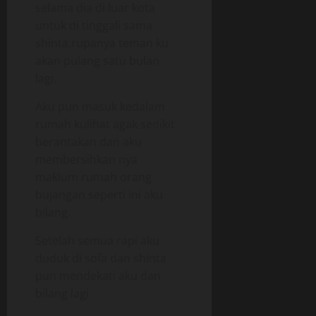
selama dia di luar kota
untuk di tinggali sama
shinta.rupanya teman ku
akan pulang satu bulan
lagi.
Aku pun masuk kedalam
rumah kulihat agak sedikit
berantakan dan aku
membersihkan nya
maklum rumah orang
bujangan seperti ini aku
bilang.
Setelah semua rapi aku
duduk di sofa dan shinta
pun mendekati aku dan
bilang lagi