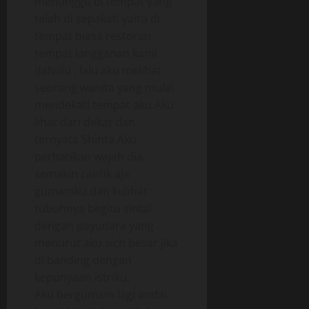
menunggu di tempat yang
telah di sepakati yaitu di
tempat biasa restoran
tempat langganan kami
dahulu , lalu aku melihat
seorang wanita yang mulai
mendekati tempat aku.Aku
lihat dari dekat dan
ternyata Shinta.Aku
perhatikan wajah dia
semakin cantik aja
gumamku dan kulihat
tubuhnya begitu sintal
dengan payudara yang
menurut aku sich besar jika
di banding dengan
kepunyaan istriku.
Aku bergumam lagi andai