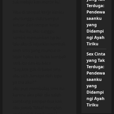
tuk melaju kan motor ku.
Terduga:
Pendewa
Tiba di tempat kerja istriku
saanku
aku tunggu dulu sampai
yang
keluar dari tempat kerja
Didampi
istriku itu, aku tunggu
ngi Ayah
sambil memainkan hp ku
Tiriku
lalu aku di kejutkan kembali
oleh sms yang muncul di
Sex Cinta
layar hpku, ku buka kembali
yang Tak
sms itu dan ku baca
Terduga:
“Say,kok gak di balas sms
Pendewa
aku sich ,kenapa dah lupa
saanku
ya ma aku? “
yang
aku pun membalas sms itu
Didampi
karena aku pikir dia salah
ngi Ayah
sambung sampai dua kali
Tiriku
aku jawab “Maaf mungkin