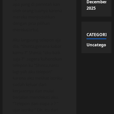
December
apa yang di perintah kan
2025
oleh orang tuanya karena
mereka menjodohkan
dengan pria pilihan
mereka(ortu).
CATEGORIES
Aku langsung telepon aja
Uncategorize
dia, “Shinta,gimana kabar
kamu ?” Shinta: “aku baik
saja ?” .segera kuhentikan
telepon ku “Shinta,nanti
lagi yah aku telepon”
karena aku melihat istriku
sudah keluar dari
kerjaannya dan mulai
berjalan mendekati aku.
“Telepon dari siapa a ? ”
ujar istriku ” Oh ,itu dari