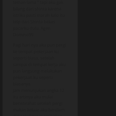
teman lama ” tapi aku gak
bilang dari shinta karena
istriku pasti marah kalo itu
telp dari Shinta bekas
pacarku dulu. Agen
Domino99
Pagi hari nya aku pun pergi
ke tempat pekerjaan ku
seperti biasa, setelah
sampai di tempat kerja aku
pun langsung melakukan
pekerjaan ku seperti
biasanya.
Jam menunjukan angka 12
itu artinya aku mulai
beristirahat setelah pergi
makan keluar aku berdiam