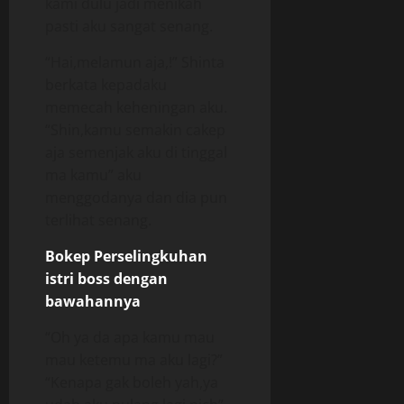
kami dulu jadi menikah
pasti aku sangat senang.
“Hai,melamun aja,!” Shinta
berkata kepadaku
memecah keheningan aku.
“Shin,kamu semakin cakep
aja semenjak aku di tinggal
ma kamu” aku
menggodanya dan dia pun
terlihat senang.
Bokep Perselingkuhan
istri boss dengan
bawahannya
“Oh ya da apa kamu mau
mau ketemu ma aku lagi?”
“Kenapa gak boleh yah,ya