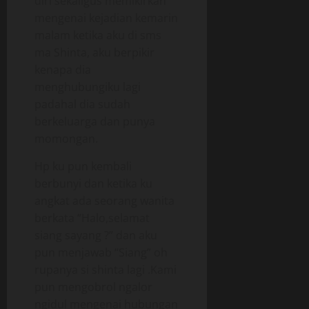
diri sekaligus memikirkan
mengenai kejadian kemarin
malam ketika aku di sms
ma Shinta, aku berpikir
kenapa dia
menghubungiku lagi
padahal dia sudah
berkeluarga dan punya
momongan.
Hp ku pun kembali
berbunyi dan ketika ku
angkat ada seorang wanita
berkata “Halo,selamat
siang sayang ?” dan aku
pun menjawab “Siang” oh
rupanya si shinta lagi .Kami
pun mengobrol ngalor
ngidul mengenai hubungan