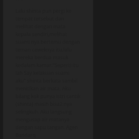
Lalu shinta pun pergi ke
tempat tersebut dan
melihat dengan mata
kepala sendiri,melihat
suami nya bertemu dengan
teman ceweknya itu,lalu
mereka berdua masuk
kedalam kamar.”Seperti itu
lah Say kelakuan suami
aku” shinta berkata sambil
menitikan air mata. Aku
bilang kok punya istri cantik
(shinta) masih bisa2 nya
selingkuh. Aku langsung
mengusap air matanya
dengan sapu tangan. Agen
Bandarq