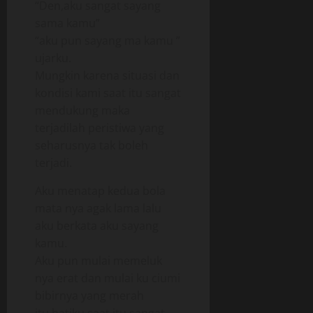
“Den,aku sangat sayang
sama kamu”
“aku pun sayang ma kamu ”
ujarku.
Mungkin karena situasi dan
kondisi kami saat itu sangat
mendukung maka
terjadilah peristiwa yang
seharusnya tak boleh
terjadi.
Aku menatap kedua bola
mata nya agak lama lalu
aku berkata aku sayang
kamu.
Aku pun mulai memeluk
nya erat dan mulai ku ciumi
bibirnya yang merah