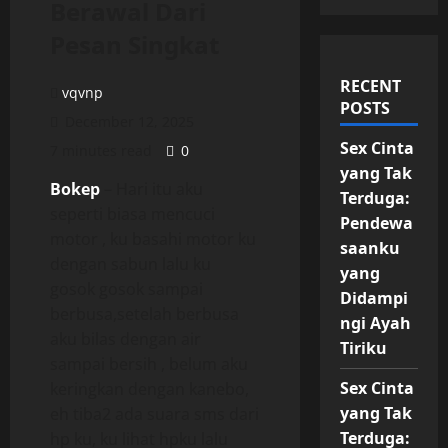
Berawal Dari
Pesan Singkat
RECENT
vqvnp
POSTS
December 12, 2025
Sex Cinta
7 minutes read
0
yang Tak
Bokep
– Hari itu aku
Terduga:
seperti biasa mencuci
Pendewa
motor , ku basahi motor ku
saanku
dengan sabun lalu ku
yang
gosok gosok sampai
Didampi
berbusa,setelah berbusa
ngi Ayah
aku bilas dengan air
Tiriku
sampai bersih , belum aku
Sex Cinta
keringkan dengan kanebo,
yang Tak
eh tiba2 ada suara sms dari
Terduga:
hp ku, ku lihat hpku lalu