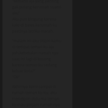
“kemana aja yang penting
gak pulang kerumah suami
aku”
Aku pun bingung karena
kalo di bawa kerumah ku
pastinya istriku marah.
“malam ini aku titipin kamu
di tempat teman ku aja
yah,kebetulan rumah nya
saat ini lagi di kosong
karena teman ku sedang
keluar kota?”
“Ok”
Akhirnya kami sampai di
rumah teman ku itu, aku
menelpon dulu ma teman
ku mau pinjam rumah nya