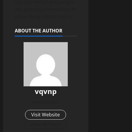
nya,tapi berkat perjuangan
aku pun bisa menembus ke
dalam liang nikmat shinta.
ABOUT THE AUTHOR
vqvnp
Administrator
Visit Website
View All Posts