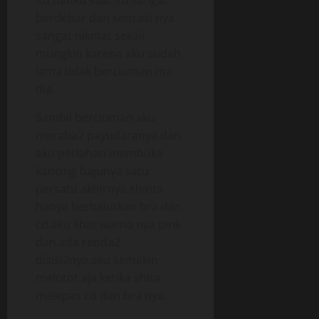
itu,hatiku saat itu sangat
berdebar dan sensasi nya
sangat nikmat sekali
mungkin karena aku sudah
lama tidak berciuman ma
dia.
Sambil berciuman aku
meraba2 payudaranya dan
aku perlahan membuka
kancing bajunya satu
persatu akhirnya shinta
hanya berbalutkan bra dan
cd.aku lihat warna nya pink
dan ada renda2
disisi2nya.aku semakin
melotot aja ketika shita
melepas cd dan bra nya.