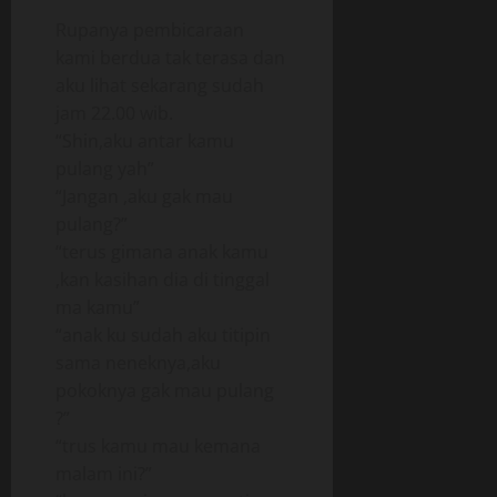
Rupanya pembicaraan
kami berdua tak terasa dan
aku lihat sekarang sudah
jam 22.00 wib.
“Shin,aku antar kamu
pulang yah”
“Jangan ,aku gak mau
pulang?”
“terus gimana anak kamu
,kan kasihan dia di tinggal
ma kamu”
“anak ku sudah aku titipin
sama neneknya,aku
pokoknya gak mau pulang
?”
“trus kamu mau kemana
malam ini?”