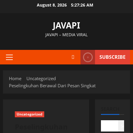
Skip
August 8, 2026
5:27:27 AM
to
content
JAVAPI
JAVAPI – MEDIA VIRAL
SUBSCRIBE
Primary
Menu
Home
Uncategorized
Peselingkuhan Berawal Dari Pesan Singkat
SEARCH
Uncategorized
Peselingkuhan
Search