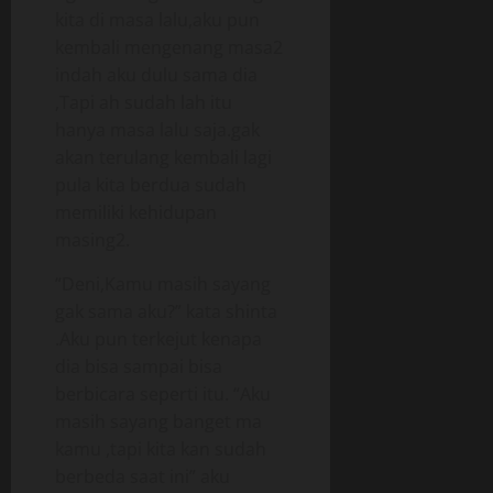
kita di masa lalu,aku pun
kembali mengenang masa2
indah aku dulu sama dia
,Tapi ah sudah lah itu
hanya masa lalu saja.gak
akan terulang kembali lagi
pula kita berdua sudah
memiliki kehidupan
masing2.
“Deni,Kamu masih sayang
gak sama aku?” kata shinta
.Aku pun terkejut kenapa
dia bisa sampai bisa
berbicara seperti itu. “Aku
masih sayang banget ma
kamu ,tapi kita kan sudah
berbeda saat ini” aku