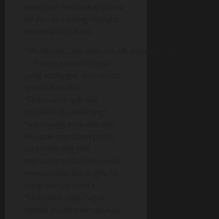
kami pun melakukan posisi
69 dan kita saling menjilat
kenikmatan2 kami.
“oh..oh..oh….oh..ohh..uh..uh..haaaah….ouh.
…” hanya suara itu saja
yang kudengar dari mulut
shinta dan aku.
“Shin,sudah yah aku
masukin aja sekarang”
“Iya sayang masukin aja”
Aku pun merubah posisi
dan sekarang kita
berhadapap2an aku mulai
memasukan burungku ke
liang nikmat shinta.
“Sleb..sleb..sleb..”agak
sedikit susah memasukan