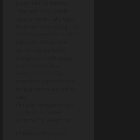
jawab. lalu dia berkata
“Den,kalo kamu masih
sayang ma aku ,aku ingin
bertemu ma kamu lagi tapi
tanpa sepengetahuan istri
kamu,aku hanya ingin
curhat saja ma kamu
mengenai rumah tangga
aku” Aku tidak bisa
menolak karena dia
memohon kepadaku dan
berjanji hanya satu kali ini
saja.
Aku pun mengiyakannya
dan bersedia untuk
bertemu lagi dengan nya.
Singkat cerita aku pun