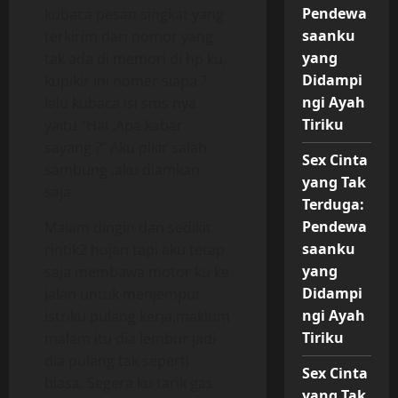
Pendewa
kubaca pesan singkat yang
saanku
terkirim dari nomor yang
yang
tak ada di memori di hp ku,
Didampi
kupikir ini nomer siapa ?
ngi Ayah
lalu kubaca isi sms nya
Tiriku
yaitu “Hai ,Apa kabar
sayang ?” Aku pikir salah
Sex Cinta
sambung ,aku diamkan
yang Tak
saja.
Terduga:
Pendewa
Malam dingin dan sedikit
saanku
rintik2 hujan tapi aku tetap
yang
saja membawa motor ku ke
Didampi
jalan untuk menjemput
ngi Ayah
istriku pulang kerja,maklum
Tiriku
malam itu dia lembur jadi
dia pulang tak seperti
Sex Cinta
biasa. Segera ku tarik gas
yang Tak