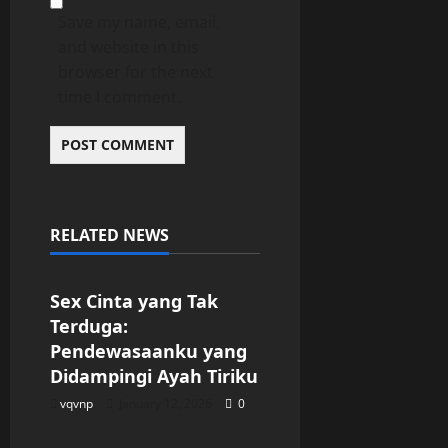
Save my name, email,
and website in this
browser for the next
time I comment.
RELATED NEWS
Uncategorized
Sex Cinta yang Tak
Terduga:
Pendewasaanku yang
Didampingi Ayah Tiriku
vqvnp
January 12, 2026
0
Uncategorized