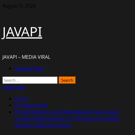
Skip
August 9, 2026
to
content
JAVAPI
JAVAPI – MEDIA VIRAL
Primary
Sample Page
Menu
Search
for:
Subscribe
Home
Uncategorized
Perselingkuhan yang Menyakitkan Suami yang
Terjebak Menyaksikan Istri dan Ibunya Terlibat
dengan Lelaki yang Sama