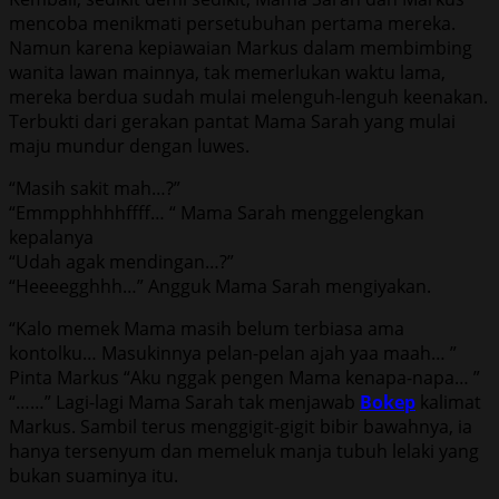
mencoba menikmati persetubuhan pertama mereka.
Namun karena kepiawaian Markus dalam membimbing
wanita lawan mainnya, tak memerlukan waktu lama,
mereka berdua sudah mulai melenguh-lenguh keenakan.
Terbukti dari gerakan pantat Mama Sarah yang mulai
maju mundur dengan luwes.
“Masih sakit mah…?”
“Emmpphhhhffff… “ Mama Sarah menggelengkan
kepalanya
“Udah agak mendingan…?”
“Heeeegghhh…” Angguk Mama Sarah mengiyakan.
“Kalo memek Mama masih belum terbiasa ama
kontolku… Masukinnya pelan-pelan ajah yaa maah… ”
Pinta Markus “Aku nggak pengen Mama kenapa-napa… ”
“……” Lagi-lagi Mama Sarah tak menjawab
Bokep
kalimat
Markus. Sambil terus menggigit-gigit bibir bawahnya, ia
hanya tersenyum dan memeluk manja tubuh lelaki yang
bukan suaminya itu.