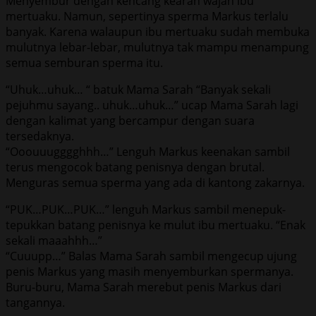
Menyembur dengan kencang kearah wajah ibu
mertuaku. Namun, sepertinya sperma Markus terlalu
banyak. Karena walaupun ibu mertuaku sudah membuka
mulutnya lebar-lebar, mulutnya tak mampu menampung
semua semburan sperma itu.
“Uhuk…uhuk… “ batuk Mama Sarah “Banyak sekali
pejuhmu sayang.. uhuk…uhuk…” ucap Mama Sarah lagi
dengan kalimat yang bercampur dengan suara
tersedaknya.
“Ooouuugggghhh…” Lenguh Markus keenakan sambil
terus mengocok batang penisnya dengan brutal.
Menguras semua sperma yang ada di kantong zakarnya.
“PUK…PUK…PUK…” lenguh Markus sambil menepuk-
tepukkan batang penisnya ke mulut ibu mertuaku. “Enak
sekali maaahhh…”
“Cuuupp…” Balas Mama Sarah sambil mengecup ujung
penis Markus yang masih menyemburkan spermanya.
Buru-buru, Mama Sarah merebut penis Markus dari
tangannya.