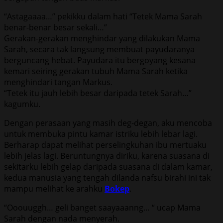
“Astagaaaa…” pekikku dalam hati “Tetek Mama Sarah
benar-benar besar sekali…”
Gerakan-gerakan menghindar yang dilakukan Mama
Sarah, secara tak langsung membuat payudaranya
berguncang hebat. Payudara itu bergoyang kesana
kemari seiring gerakan tubuh Mama Sarah ketika
menghindari tangan Markus.
“Tetek itu jauh lebih besar daripada tetek Sarah…”
kagumku.
Dengan perasaan yang masih deg-degan, aku mencoba
untuk membuka pintu kamar istriku lebih lebar lagi.
Berharap dapat melihat perselingkuhan ibu mertuaku
lebih jelas lagi. Beruntungnya diriku, karena suasana di
sekitarku lebih gelap daripada suasana di dalam kamar,
kedua manusia yang tengah dilanda nafsu birahi ini tak
mampu melihat ke arahku
Bokep
.
“Ooouuggh… geli banget saayaaanng… “ ucap Mama
Sarah dengan nada menyerah.