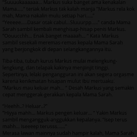
“Suuuukaaaaaa… Markus suka banget ama kenakalan
Mama…..” teriak Markus tak kalah manja “Markus rela kok
mah, Mama nakalin mulu setiap hari…..”
“Yeeeee…..Dasar otak cabul…Sluuurpp…..” canda Mama
Sarah sambil kembali menghisap-hisap penis Markus.
“Oouucchh… Enak banget maaaah… “ Kata Markus
sambil sesekali meremas-remas kepala Mama Sarah
yang berjongkok di depan selangkangannya itu.
Tiba-tiba, tubuh kurus Markus mulai melengkung-
lengkung, dan telapak kakinya menjiinjit tinggi.
Sepertinya, lelaki pengangguran ini akan segera orgasme
karena kenikmatan hisapan mulut ibu mertuaku.
“Markus mau keluar mah… “ Desah Markus yang semakin
cepat menggerak-gerakkan kepala Mama Sarah.
“Heehh..? Heluar..?”
“Hiyya mahh… Markus pengen keluar… “ Yakin Markus
sambil mengangguk-anggukkan kepalanya. “Isep terus
mahh… Iseeeep terusss……”
Merasa lawan mainnya sudah hampir kalah, Mama Sarah