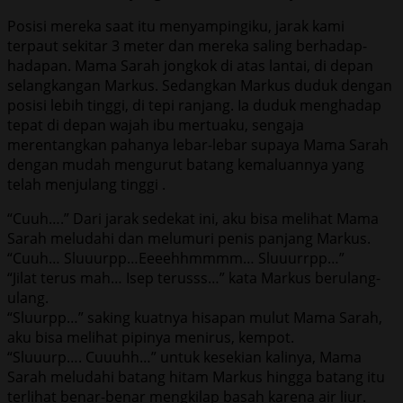
Posisi mereka saat itu menyampingiku, jarak kami
terpaut sekitar 3 meter dan mereka saling berhadap-
hadapan. Mama Sarah jongkok di atas lantai, di depan
selangkangan Markus. Sedangkan Markus duduk dengan
posisi lebih tinggi, di tepi ranjang. Ia duduk menghadap
tepat di depan wajah ibu mertuaku, sengaja
merentangkan pahanya lebar-lebar supaya Mama Sarah
dengan mudah mengurut batang kemaluannya yang
telah menjulang tinggi .
“Cuuh….” Dari jarak sedekat ini, aku bisa melihat Mama
Sarah meludahi dan melumuri penis panjang Markus.
“Cuuh… Sluuurpp…Eeeehhmmmm… Sluuurrpp…”
“Jilat terus mah… Isep terusss…” kata Markus berulang-
ulang.
“Sluurpp…” saking kuatnya hisapan mulut Mama Sarah,
aku bisa melihat pipinya menirus, kempot.
“Sluuurp…. Cuuuhh…” untuk kesekian kalinya, Mama
Sarah meludahi batang hitam Markus hingga batang itu
terlihat benar-benar mengkilap basah karena air liur.