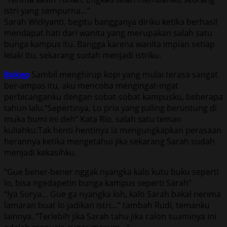
istri yang sempurna…”
Sarah Widiyanti, begitu bangganya diriku ketika berhasil
mendapat hati dari wanita yang merupakan salah satu
bunga kampus itu. Bangga karena wanita impian setiap
lelaki itu, sekarang sudah menjadi istriku.
Bokep
Sambil menghirup kopi yang mulai terasa sangat
ber-ampas itu, aku mencoba mengingat-ingat
perbicanganku dengan sobat-sobat kampusku, beberapa
tahun lalu.“Sepertinya, Lo pria yang paling beruntung di
muka bumi ini deh“ Kata Rio, salah satu teman
kuliahku.Tak henti-hentinya ia mengungkapkan perasaan
herannya ketika mengetahui jika sekarang Sarah sudah
menjadi kekasihku.
“Gue bener-bener nggak nyangka kalo kutu buku seperti
lo, bisa ngedapetin bunga kampus seperti Sarah”
“Iya Surya… Gue ga nyangka loh, kalo Sarah bakal nerima
lamaran buat lo jadikan istri…” tambah Rudi, temanku
lainnya. “Terlebih jika Sarah tahu jika calon suaminya ini