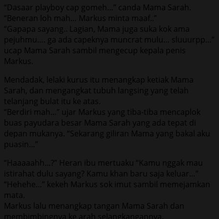
“Dasaar playboy cap gomeh…” canda Mama Sarah.
“Beneran loh mah… Markus minta maaf..”
“Gapapa sayang.. Lagian, Mama juga suka kok ama
pejuhmu…. ga ada capeknya muncrat mulu… sluuurpp…”
ucap Mama Sarah sambil mengecup kepala penis
Markus.
Mendadak, lelaki kurus itu menangkap ketiak Mama
Sarah, dan mengangkat tubuh langsing yang telah
telanjang bulat itu ke atas.
“Berdiri mah…” ujar Markus yang tiba-tiba mencaplok
buas payudara besar Mama Sarah yang ada tepat di
depan mukanya. “Sekarang giliran Mama yang bakal aku
puasin…”
“Haaaaahh…?” Heran ibu mertuaku “Kamu nggak mau
istirahat dulu sayang? Kamu khan baru saja keluar…”
“Hehehe…” kekeh Markus sok imut sambil memejamkan
mata.
Markus lalu menangkap tangan Mama Sarah dan
membimbingnya ke arah selangkangannya.