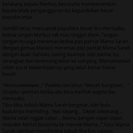
belakang kepala Markus, berusaha membenamkan
kepala lelaki pengangguran itu kegundukan besar
payudaranya.
Sambil terus mencaplok payudara besar ibu mertuaku,
kedua tangan Markus tak mau tinggal diam. Tangan-
tangan itu juga meremas kedua pipi pantat Mama Sarah
dengan gemas.Markus meremas pipi pantat Mama Sarah
dengan kuat. Bahkan, saking kuatnya, pipi pantat itu
terangkat dan terentang lebar ke samping. Memamerkan
celah aurat kewanitaannya yang telah benar-benar
basah.
“Woooowwwww…” Pekikku tertahan “Merah bangeeet… “
Ucapku spontan ketika aku bisa melihat vagina ibu
mertuaku.
Tiba-tiba, tubuh Mama Sarah bergetar, dan bulu
kuduknya merinding. “Ayo sayang… Cepet telentang…
Mama udah nggak sabar… Mama pengen cepet-cepet
masukin kontol besarmu ke memek Mama…” Kata Mama
Sarah sembari mendorong tubuh Markus supaya