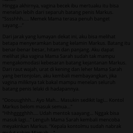
Hingga akhirnya, vagina becek ibu mertuaku itu bisa
menelan lebih dari separuh batang penis Markus.
“Sssshhh….. Memek Mama terasa penuh banget
sayang…”
Dari jarak yang lumayan dekat ini, aku bisa melihat
betapa menyeramkan batang kelamin Markus. Batang itu
benar-benar besar, hitam dan panjang. Aku dapat
melihat jika vagina Mama Sarah sudah tak mampu
mengakomodasi kebesaran batang kejantanan Markus.
Dari raut wajah, urat di kening dan leher Mama Sarah
yang bertonjolan, aku kembali membayangkan, jika
vagina miliknya tak bakal mampu menelan seluruh
batang penis lelaki di hadapannya.
“Ooouughhh… Ayo Mah… Masukin sedikit lagi… Kontol
Markus belom masuk semua…”
“Hhhgggghhh…. Udah mentok saayang… Nggak bisa
masuk lagi…” Lenguh Mama Sarah kembali mencoba
meyakinkan Markus. “Kepala kontolmu sudah nabrak
mulut rahim Mamah….”