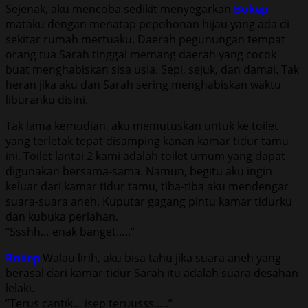
Sejenak, aku mencoba sedikit menyegarkan
Bokep
mataku dengan menatap pepohonan hijau yang ada di
sekitar rumah mertuaku. Daerah pegunungan tempat
orang tua Sarah tinggal memang daerah yang cocok
buat menghabiskan sisa usia. Sepi, sejuk, dan damai. Tak
heran jika aku dan Sarah sering menghabiskan waktu
liburanku disini.
Tak lama kemudian, aku memutuskan untuk ke toilet
yang terletak tepat disamping kanan kamar tidur tamu
ini. Toilet lantai 2 kami adalah toilet umum yang dapat
digunakan bersama-sama. Namun, begitu aku ingin
keluar dari kamar tidur tamu, tiba-tiba aku mendengar
suara-suara aneh. Kuputar gagang pintu kamar tidurku
dan kubuka perlahan.
“Ssshh… enak banget…..”
Bokep
Walau lirih, aku bisa tahu jika suara aneh yang
berasal dari kamar tidur Sarah itu adalah suara desahan
lelaki.
”Terus cantik… isep teruusss…..”