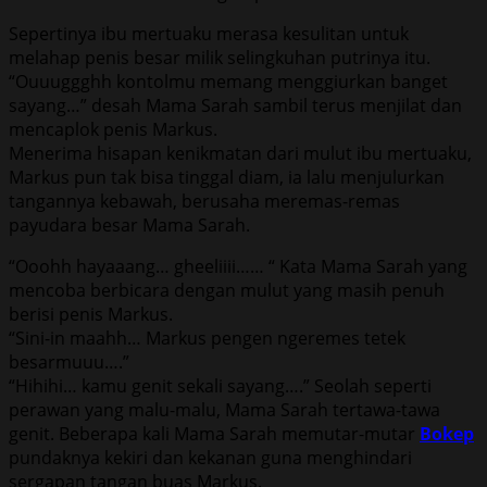
Sepertinya ibu mertuaku merasa kesulitan untuk
melahap penis besar milik selingkuhan putrinya itu.
“Ouuuggghh kontolmu memang menggiurkan banget
sayang…” desah Mama Sarah sambil terus menjilat dan
mencaplok penis Markus.
Menerima hisapan kenikmatan dari mulut ibu mertuaku,
Markus pun tak bisa tinggal diam, ia lalu menjulurkan
tangannya kebawah, berusaha meremas-remas
payudara besar Mama Sarah.
“Ooohh hayaaang… gheeliiii…… “ Kata Mama Sarah yang
mencoba berbicara dengan mulut yang masih penuh
berisi penis Markus.
“Sini-in maahh… Markus pengen ngeremes tetek
besarmuuu….”
“Hihihi… kamu genit sekali sayang….” Seolah seperti
perawan yang malu-malu, Mama Sarah tertawa-tawa
genit. Beberapa kali Mama Sarah memutar-mutar
Bokep
pundaknya kekiri dan kekanan guna menghindari
sergapan tangan buas Markus.