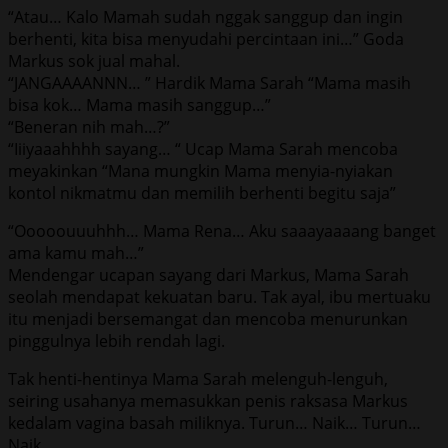
“Atau… Kalo Mamah sudah nggak sanggup dan ingin
berhenti, kita bisa menyudahi percintaan ini…” Goda
Markus sok jual mahal.
“JANGAAAANNN… ” Hardik Mama Sarah “Mama masih
bisa kok… Mama masih sanggup…”
“Beneran nih mah…?”
“Iiiyaaahhhh sayang… “ Ucap Mama Sarah mencoba
meyakinkan “Mana mungkin Mama menyia-nyiakan
kontol nikmatmu dan memilih berhenti begitu saja”
“Ooooouuuhhh… Mama Rena… Aku saaayaaaang banget
ama kamu mah…”
Mendengar ucapan sayang dari Markus, Mama Sarah
seolah mendapat kekuatan baru. Tak ayal, ibu mertuaku
itu menjadi bersemangat dan mencoba menurunkan
pinggulnya lebih rendah lagi.
Tak henti-hentinya Mama Sarah melenguh-lenguh,
seiring usahanya memasukkan penis raksasa Markus
kedalam vagina basah miliknya. Turun… Naik… Turun…
Naik…