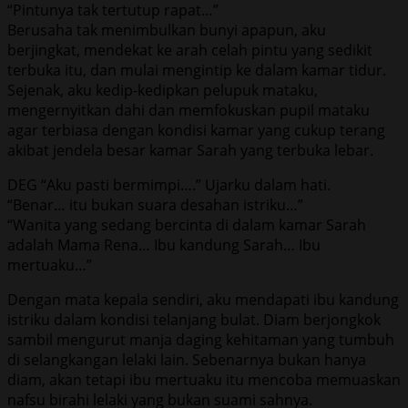
“Pintunya tak tertutup rapat…”
Berusaha tak menimbulkan bunyi apapun, aku
berjingkat, mendekat ke arah celah pintu yang sedikit
terbuka itu, dan mulai mengintip ke dalam kamar tidur.
Sejenak, aku kedip-kedipkan pelupuk mataku,
mengernyitkan dahi dan memfokuskan pupil mataku
agar terbiasa dengan kondisi kamar yang cukup terang
akibat jendela besar kamar Sarah yang terbuka lebar.
DEG “Aku pasti bermimpi….” Ujarku dalam hati.
“Benar… itu bukan suara desahan istriku…”
“Wanita yang sedang bercinta di dalam kamar Sarah
adalah Mama Rena… Ibu kandung Sarah… Ibu
mertuaku…”
Dengan mata kepala sendiri, aku mendapati ibu kandung
istriku dalam kondisi telanjang bulat. Diam berjongkok
sambil mengurut manja daging kehitaman yang tumbuh
di selangkangan lelaki lain. Sebenarnya bukan hanya
diam, akan tetapi ibu mertuaku itu mencoba memuaskan
nafsu birahi lelaki yang bukan suami sahnya.