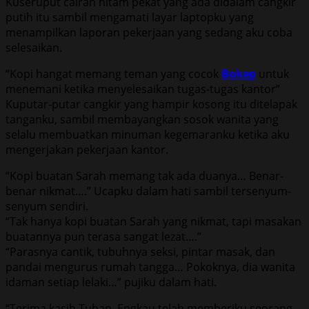
Kuseruput cairan hitam pekat yang ada didalam cangkir
putih itu sambil mengamati layar laptopku yang
menampilkan laporan pekerjaan yang sedang aku coba
selesaikan.
“Kopi hangat memang teman yang cocok
Bokep
untuk
menemani ketika menyelesaikan tugas-tugas kantor”
Kuputar-putar cangkir yang hampir kosong itu ditelapak
tanganku, sambil membayangkan sosok wanita yang
selalu membuatkan minuman kegemaranku ketika aku
mengerjakan pekerjaan kantor.
“Kopi buatan Sarah memang tak ada duanya… Benar-
benar nikmat….” Ucapku dalam hati sambil tersenyum-
senyum sendiri.
“Tak hanya kopi buatan Sarah yang nikmat, tapi masakan
buatannya pun terasa sangat lezat….”
“Parasnya cantik, tubuhnya seksi, pintar masak, dan
pandai mengurus rumah tangga… Pokoknya, dia wanita
idaman setiap lelaki…” pujiku dalam hati.
“Terima kasih Tuhan, Engkau telah memberiku seorang