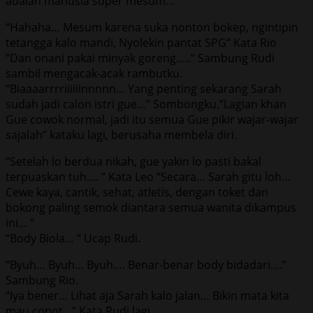
adalah manusia super mesum…”
“Hahaha… Mesum karena suka nonton bokep, ngintipin
tetangga kalo mandi, Nyolekin pantat SPG“ Kata Rio
“Dan onani pakai minyak goreng…..” Sambung Rudi
sambil mengacak-acak rambutku.
“Biaaaarrrriiiiiinnnnn… Yang penting sekarang Sarah
sudah jadi calon istri gue…” Sombongku.”Lagian khan
Gue cowok normal, jadi itu semua Gue pikir wajar-wajar
sajalah” kataku lagi, berusaha membela diri.
“Setelah lo berdua nikah, gue yakin lo pasti bakal
terpuaskan tuh…. “ Kata Leo “Secara… Sarah gitu loh…
Cewe kaya, cantik, sehat, atletis, dengan toket dan
bokong paling semok diantara semua wanita dikampus
ini… “
“Body Biola… “ Ucap Rudi.
“Byuh… Byuh… Byuh…. Benar-benar body bidadari….”
Sambung Rio.
“Iya bener… Lihat aja Sarah kalo jalan… Bikin mata kita
mau copot…” Kata Rudi lagi