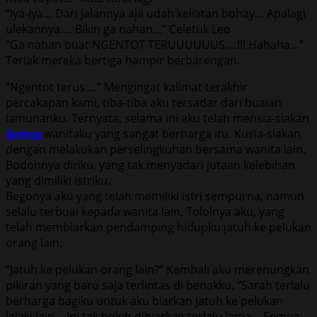
“Iya-iya… Dari jalannya aja udah keliatan bohay… Apalagi
ulekannya…. Bikin ga nahan…” Celetuk Leo
“Ga nahan buat NGENTOT TERUUUUUUS….!!! Hahaha…”
Teriak mereka bertiga hampir berbarengan.
“Ngentot terus….” Mengingat kalimat terakhir
percakapan kami, tiba-tiba aku tersadar dari buaian
lamunanku. Ternyata, selama ini aku telah mensia-siakan
Bokep
wanitaku yang sangat berharga itu. Kusia-siakan
dengan melakukan perselingkuhan bersama wanita lain.
Bodohnya diriku, yang tak menyadari jutaan kelebihan
yang dimiliki istriku.
Begonya aku yang telah memiliki istri sempurna, namun
selalu terbuai kepada wanita lain. Tololnya aku, yang
telah membiarkan pendamping hidupku jatuh ke pelukan
orang lain.
“Jatuh ke pelukan orang lain?” Kembali aku merenungkan
pikiran yang baru saja terlintas di benakku. “Sarah terlalu
berharga bagiku untuk aku biarkan jatuh ke pelukan
lelaki lain… Ini tak boleh dibiarkan terlalu lama… Semua