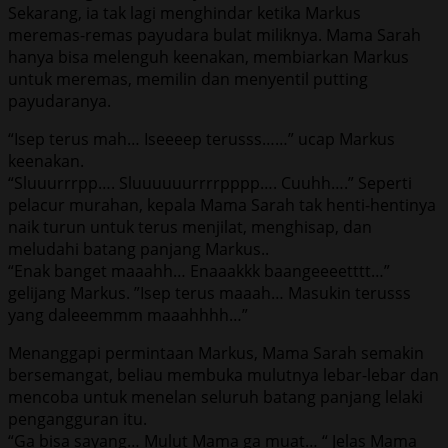
Sekarang, ia tak lagi menghindar ketika Markus
meremas-remas payudara bulat miliknya. Mama Sarah
hanya bisa melenguh keenakan, membiarkan Markus
untuk meremas, memilin dan menyentil putting
payudaranya.
“Isep terus mah… Iseeeep terusss……” ucap Markus
keenakan.
“Sluuurrrpp…. Sluuuuuurrrrpppp…. Cuuhh….” Seperti
pelacur murahan, kepala Mama Sarah tak henti-hentinya
naik turun untuk terus menjilat, menghisap, dan
meludahi batang panjang Markus..
“Enak banget maaahh… Enaaakkk baangeeeetttt…”
gelijang Markus. ”Isep terus maaah… Masukin terusss
yang daleeemmm maaahhhh…”
Menanggapi permintaan Markus, Mama Sarah semakin
bersemangat, beliau membuka mulutnya lebar-lebar dan
mencoba untuk menelan seluruh batang panjang lelaki
pengangguran itu.
“Ga bisa sayang… Mulut Mama ga muat… “ Jelas Mama