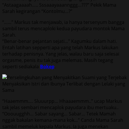
“Astaagaaaah….. Sssaaayaaannggg…???” Pekik Mama
Sarah kegirangan “Kontolmu…?”
“……” Markus tak menjawab, ia hanya tersenyum bangga
sambil terus mencaploki kedua payudara montok Mama
Sarah.
“Benar-benar pejantan sejati…” Kagumku dalam hati.
Entah latihan sepperti apa yang telah Markus lakukan
terhadap penisnya. Yang jelas, walau baru saja selesai
orgasme, penis itu tak juga melemas. Masih tegang
seperti sediakala
Bokep
.
“Haaemmm…. Sluuurpp… Hhaaaemmm..” ucap Markus
tak jelas sembari mencaplok payudara ibu mertuaku..
“Ooouugghh… Sabar sayang… Sabar… Tetek Mamah
nggak bakalan kemana-mana kok…” Canda Mama Sarah
sambil memeluk kepala Markus. Ia juga menekan