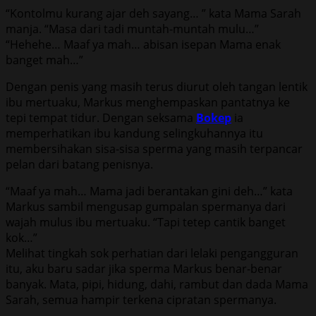
“Kontolmu kurang ajar deh sayang… ” kata Mama Sarah
manja. “Masa dari tadi muntah-muntah mulu…”
“Hehehe… Maaf ya mah… abisan isepan Mama enak
banget mah…”
Dengan penis yang masih terus diurut oleh tangan lentik
ibu mertuaku, Markus menghempaskan pantatnya ke
tepi tempat tidur. Dengan seksama
Bokep
ia
memperhatikan ibu kandung selingkuhannya itu
membersihakan sisa-sisa sperma yang masih terpancar
pelan dari batang penisnya.
“Maaf ya mah… Mama jadi berantakan gini deh…” kata
Markus sambil mengusap gumpalan spermanya dari
wajah mulus ibu mertuaku. “Tapi tetep cantik banget
kok…”
Melihat tingkah sok perhatian dari lelaki pengangguran
itu, aku baru sadar jika sperma Markus benar-benar
banyak. Mata, pipi, hidung, dahi, rambut dan dada Mama
Sarah, semua hampir terkena cipratan spermanya.