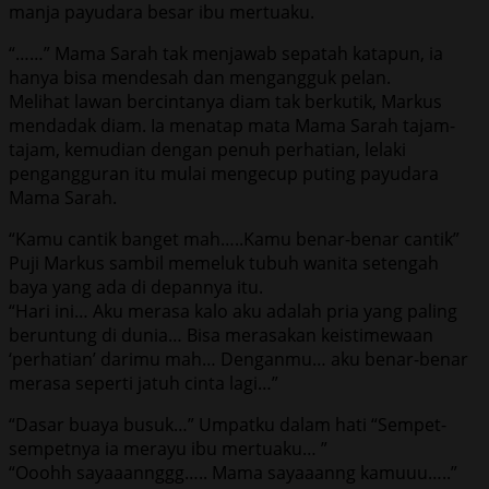
manja payudara besar ibu mertuaku.
“……” Mama Sarah tak menjawab sepatah katapun, ia
hanya bisa mendesah dan mengangguk pelan.
Melihat lawan bercintanya diam tak berkutik, Markus
mendadak diam. Ia menatap mata Mama Sarah tajam-
tajam, kemudian dengan penuh perhatian, lelaki
pengangguran itu mulai mengecup puting payudara
Mama Sarah.
“Kamu cantik banget mah…..Kamu benar-benar cantik”
Puji Markus sambil memeluk tubuh wanita setengah
baya yang ada di depannya itu.
“Hari ini… Aku merasa kalo aku adalah pria yang paling
beruntung di dunia… Bisa merasakan keistimewaan
‘perhatian’ darimu mah… Denganmu… aku benar-benar
merasa seperti jatuh cinta lagi…”
“Dasar buaya busuk…” Umpatku dalam hati “Sempet-
sempetnya ia merayu ibu mertuaku… ”
“Ooohh sayaaannggg….. Mama sayaaanng kamuuu…..”