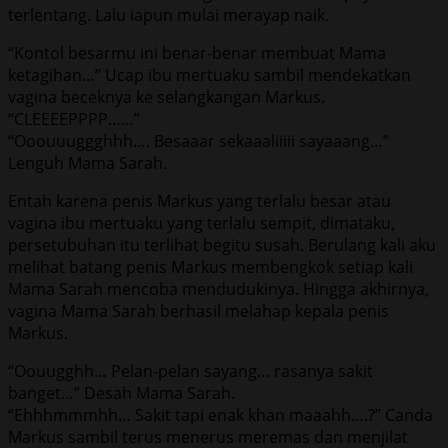
terlentang. Lalu iapun mulai merayap naik.
“Kontol besarmu ini benar-benar membuat Mama
ketagihan…” Ucap ibu mertuaku sambil mendekatkan
vagina beceknya ke selangkangan Markus.
“CLEEEEPPPP……”
“Ooouuuggghhh…. Besaaar sekaaaliiiii sayaaang…”
Lenguh Mama Sarah.
Entah karena penis Markus yang terlalu besar atau
vagina ibu mertuaku yang terlalu sempit, dimataku,
persetubuhan itu terlihat begitu susah. Berulang kali aku
melihat batang penis Markus membengkok setiap kali
Mama Sarah mencoba mendudukinya. Hingga akhirnya,
vagina Mama Sarah berhasil melahap kepala penis
Markus.
“Oouugghh… Pelan-pelan sayang… rasanya sakit
banget…” Desah Mama Sarah.
“Ehhhmmmhh… Sakit tapi enak khan maaahh….?” Canda
Markus sambil terus menerus meremas dan menjilat