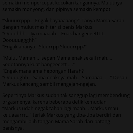
semakin mempercepat kocokan tangannya. Mulutnya
semakin monyong, dan pipinya semakin kempot.
“Sluuurrppp… Engak hayaaaaang?” Tanya Mama Sarah
dengan mulut masih terisi penis Markus.
“Oooohhh… Iya maaaah… Enak bangeeeettttt…
Ooouuuggghh”
“Engak apanya…Sluurrpp Sluuurrpp?”
“Mulut Mamah… Isepan Mama enak sekali mah….
Sedotannya kuat bangeeeett ….”
“Engak mana ama hepongan Harah?
“Oouuughh… Sama enaknya mah… Samaaaa……” Desah
Markus kencang sambil mengejan-ngejan.
Sepertinya Markus sudah tak sanggup lagi membendung
orgasmenya, karena beberapa detik kemudian
”Markus udah nggak tahan lagi maah… Markus mau
keluaaarrr…” teriak Markus yang tiba-tiba berdiri dan
mengambil alih tangan Mama Sarah dari batang
penisnya.