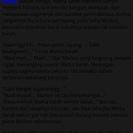
Bokep
Sekuat tenaga, Mama Sarah meronta sambil
menjerit histeris. Ia mencoba bangun, menjauh, dan
melepaskan vaginanya dari tusukan penis Markus. Kedua
tangannya buru-buru bertopang pada paha Markus,
berusaha menahan berat tubuhnya supaya tak semakin
turun.
“Aaarrrgghhh… Pelan-pelan sayang….. Sakit
baangeeett…” Teriak Mama Sarah.
“Maaf mah….. Maaf…” Ujar Markus yang langsung dengan
sigap, menangkap pantat Mama Sarah. Mencegah
supaya vagina wanita seksi itu tak semakin dalam
terbenam kebatang penisnya.
“Sakit banget sayaaanngg…”
“Maaf maaah… Markus terlalu bersemangat…”
“Pasti memek Mama Sarah sempit sekali…” Batinku.
Karena dari sikapnya barusan, aku bisa tahu jika Mama
Sarah belum pernah merasakan batang kelamis sebesar
penis Markus sebelumnya.
Kembali, sedikit demi sedikit, Mama Sarah dan Markus