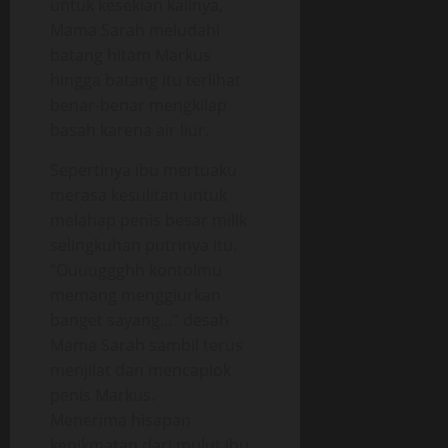
untuk kesekian kalinya,
Mama Sarah meludahi
batang hitam Markus
hingga batang itu terlihat
benar-benar mengkilap
basah karena air liur.
Sepertinya ibu mertuaku
merasa kesulitan untuk
melahap penis besar milik
selingkuhan putrinya itu.
“Ouuuggghh kontolmu
memang menggiurkan
banget sayang…” desah
Mama Sarah sambil terus
menjilat dan mencaplok
penis Markus.
Menerima hisapan
kenikmatan dari mulut ibu