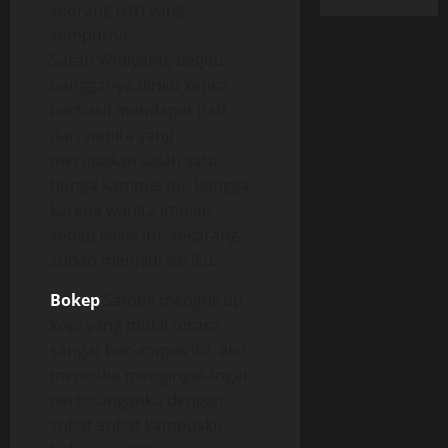
seorang istri yang
sempurna…”
Sarah Widiyanti, begitu
bangganya diriku ketika
berhasil mendapat hati
dari wanita yang
merupakan salah satu
bunga kampus itu. Bangga
karena wanita impian
setiap lelaki itu, sekarang
sudah menjadi istriku.
Bokep
Sambil menghirup
kopi yang mulai terasa
sangat ber-ampas itu, aku
mencoba mengingat-ingat
perbicanganku dengan
sobat-sobat kampusku,