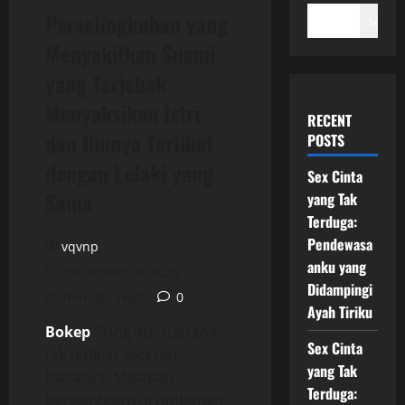
Perselingkuhan yang
Search
Menyakitkan Suami
yang Terjebak
Menyaksikan Istri
RECENT
dan Ibunya Terlibat
POSTS
dengan Lelaki yang
Sex Cinta
Sama
yang Tak
Terduga:
Pendewasa
vqvnp
anku yang
December 24, 2025
Didampingi
47 minutes read
0
Ayah Tiriku
Bokep
Siang itu, suasana
Sex Cinta
tak terlihat secerah
yang Tak
biasanya. Matahari
Terduga:
bersembunyi di rimbunan