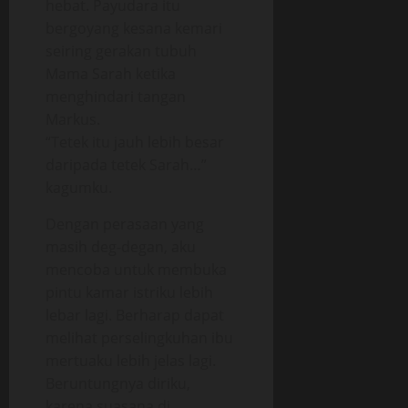
hebat. Payudara itu
bergoyang kesana kemari
seiring gerakan tubuh
Mama Sarah ketika
menghindari tangan
Markus.
“Tetek itu jauh lebih besar
daripada tetek Sarah…”
kagumku.
Dengan perasaan yang
masih deg-degan, aku
mencoba untuk membuka
pintu kamar istriku lebih
lebar lagi. Berharap dapat
melihat perselingkuhan ibu
mertuaku lebih jelas lagi.
Beruntungnya diriku,
karena suasana di