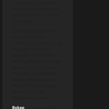
Tololnya aku, yang telah
membiarkan pendamping
hidupku jatuh ke pelukan
orang lain.
“Jatuh ke pelukan orang
lain?” Kembali aku
merenungkan pikiran yang
baru saja terlintas di
benakku. “Sarah terlalu
berharga bagiku untuk aku
biarkan jatuh ke pelukan
lelaki lain… Ini tak boleh
dibiarkan terlalu lama…
Semua ini harus segera
dihentikan… Tapi…
Bagaimana caranya…?”
Bokep
Tak terasa, sudah