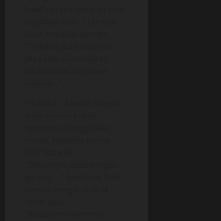
bakal nerima lamaran buat
lo jadikan istri…” tambah
Rudi, temanku lainnya.
“Terlebih jika Sarah tahu
jika calon suaminya ini
adalah manusia super
mesum…”
“Hahaha… Mesum karena
suka nonton bokep,
ngintipin tetangga kalo
mandi, Nyolekin pantat
SPG“ Kata Rio
“Dan onani pakai minyak
goreng…..” Sambung Rudi
sambil mengacak-acak
rambutku.
“Biaaaarrrriiiiiinnnnn…