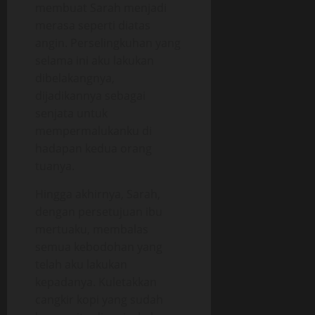
membuat Sarah menjadi
merasa seperti diatas
angin. Perselingkuhan yang
selama ini aku lakukan
dibelakangnya,
dijadikannya sebagai
senjata untuk
mempermalukanku di
hadapan kedua orang
tuanya.
Hingga akhirnya, Sarah,
dengan persetujuan ibu
mertuaku, membalas
semua kebodohan yang
telah aku lakukan
kepadanya. Kuletakkan
cangkir kopi yang sudah