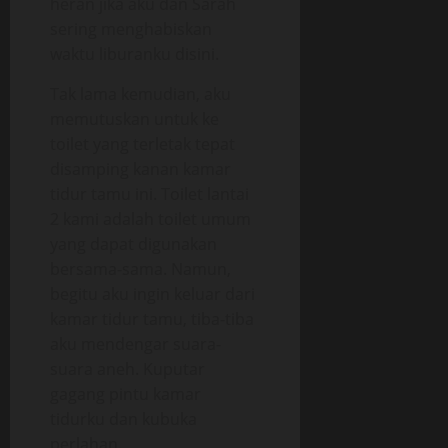
heran jika aku dan Sarah
sering menghabiskan
waktu liburanku disini.
Tak lama kemudian, aku
memutuskan untuk ke
toilet yang terletak tepat
disamping kanan kamar
tidur tamu ini. Toilet lantai
2 kami adalah toilet umum
yang dapat digunakan
bersama-sama. Namun,
begitu aku ingin keluar dari
kamar tidur tamu, tiba-tiba
aku mendengar suara-
suara aneh. Kuputar
gagang pintu kamar
tidurku dan kubuka
perlahan.