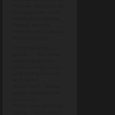
mertuaku, Markus pun tak
bisa tinggal diam, ia lalu
menjulurkan tangannya
kebawah, berusaha
meremas-remas payudara
besar Mama Sarah.
“Ooohh hayaaang…
gheeliiii…… “ Kata Mama
Sarah yang mencoba
berbicara dengan mulut
yang masih penuh berisi
penis Markus.
“Sini-in maahh… Markus
pengen ngeremes tetek
besarmuuu….”
“Hihihi… kamu genit sekali
sayang….” Seolah seperti