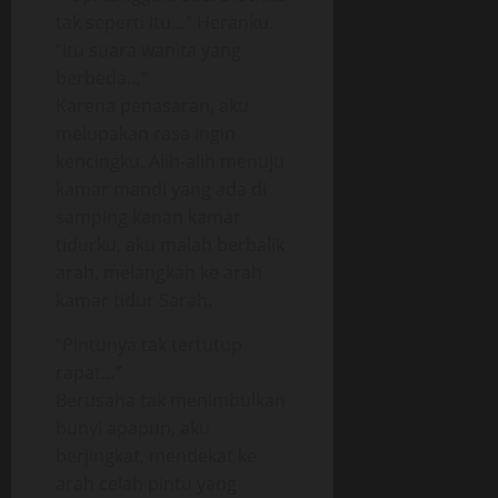
tak seperti itu…” Heranku.
“Itu suara wanita yang
berbeda…”
Karena penasaran, aku
melupakan rasa ingin
kencingku. Alih-alih menuju
kamar mandi yang ada di
samping kanan kamar
tidurku, aku malah berbalik
arah, melangkah ke arah
kamar tidur Sarah.
“Pintunya tak tertutup
rapat…”
Berusaha tak menimbulkan
bunyi apapun, aku
berjingkat, mendekat ke
arah celah pintu yang