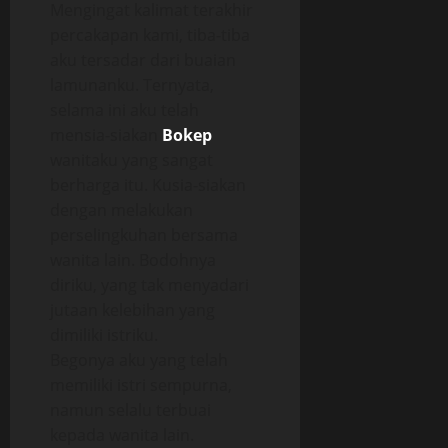
Mengingat kalimat terakhir
percakapan kami, tiba-tiba
aku tersadar dari buaian
lamunanku. Ternyata,
selama ini aku telah
mensia-siakan
Bokep
wanitaku yang sangat
berharga itu. Kusia-siakan
dengan melakukan
perselingkuhan bersama
wanita lain. Bodohnya
diriku, yang tak menyadari
jutaan kelebihan yang
dimiliki istriku.
Begonya aku yang telah
memiliki istri sempurna,
namun selalu terbuai
kepada wanita lain.