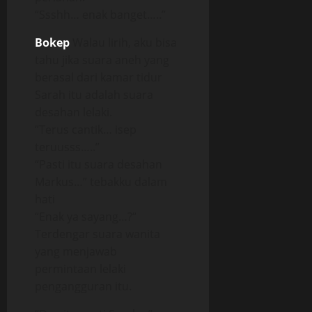
“Ssshh… enak banget…..”
Bokep
Walau lirih, aku bisa
tahu jika suara aneh yang
berasal dari kamar tidur
Sarah itu adalah suara
desahan lelaki.
”Terus cantik… isep
teruusss…..”
“Pasti itu suara desahan
Markus…” tebakku dalam
hati
“Enak ya sayang…?“
Terdengar suara wanita
yang menjawab
permintaan lelaki
pengangguran itu.