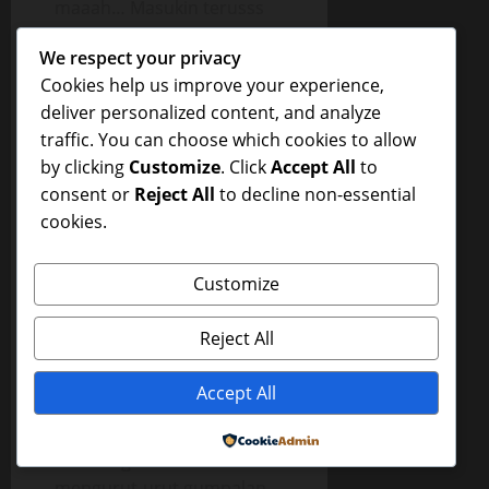
maaah… Masukin terusss
yang daleeemmm
We respect your privacy
maaahhhh…”
Cookies help us improve your experience,
Menanggapi permintaan
deliver personalized content, and analyze
Markus, Mama Sarah
traffic. You can choose which cookies to allow
semakin bersemangat,
by clicking
Customize
. Click
Accept All
to
beliau membuka mulutnya
consent or
Reject All
to decline non-essential
lebar-lebar dan mencoba
cookies.
untuk menelan seluruh
batang panjang lelaki
Customize
pengangguran itu.
“Ga bisa sayang… Mulut
Reject All
Mama ga muat… “ Jelas
Mama Sarah. “Mama ga
Accept All
bisa nelen ini semua
sayang…” Ucap Mama
Powered by
Sarah lagi sambil terus
mengurut-urut gumpalan