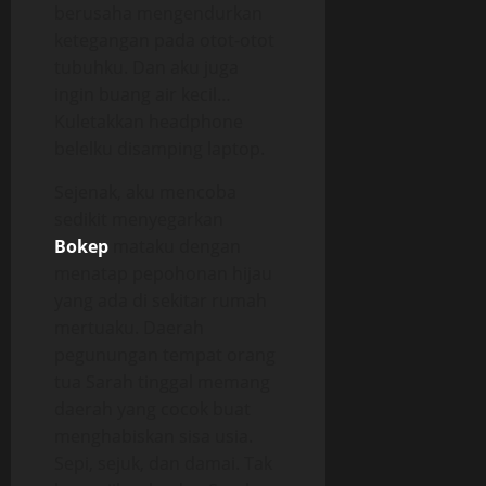
berusaha mengendurkan
ketegangan pada otot-otot
tubuhku. Dan aku juga
ingin buang air kecil…
Kuletakkan headphone
belelku disamping laptop.
Sejenak, aku mencoba
sedikit menyegarkan
Bokep
mataku dengan
menatap pepohonan hijau
yang ada di sekitar rumah
mertuaku. Daerah
pegunungan tempat orang
tua Sarah tinggal memang
daerah yang cocok buat
menghabiskan sisa usia.
Sepi, sejuk, dan damai. Tak