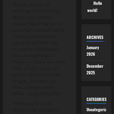
Hello
on
“Kopi buatan Sarah
world!
memang tak ada duanya…
Benar-benar nikmat….”
Ucapku dalam hati sambil
tersenyum-senyum sendiri.
“Tak hanya kopi buatan
ARCHIVES
Sarah yang nikmat, tapi
January
masakan buatannya pun
2026
terasa sangat lezat….”
“Parasnya cantik, tubuhnya
December
seksi, pintar masak, dan
2025
pandai mengurus rumah
tangga… Pokoknya, dia
wanita idaman setiap
lelaki…” pujiku dalam hati.
CATEGORIES
“Terima kasih Tuhan,
Uncategorized
Engkau telah memberiku