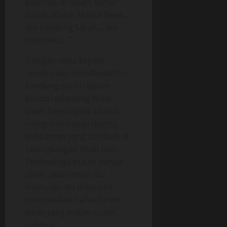
bercinta di dalam kamar
Sarah adalah Mama Rena…
Ibu kandung Sarah… Ibu
mertuaku…”
Dengan mata kepala
sendiri, aku mendapati ibu
kandung istriku dalam
kondisi telanjang bulat.
Diam berjongkok sambil
mengurut manja daging
kehitaman yang tumbuh di
selangkangan lelaki lain.
Sebenarnya bukan hanya
diam, akan tetapi ibu
mertuaku itu mencoba
memuaskan nafsu birahi
lelaki yang bukan suami
sahnya.