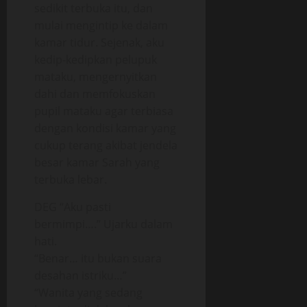
sedikit terbuka itu, dan
mulai mengintip ke dalam
kamar tidur. Sejenak, aku
kedip-kedipkan pelupuk
mataku, mengernyitkan
dahi dan memfokuskan
pupil mataku agar terbiasa
dengan kondisi kamar yang
cukup terang akibat jendela
besar kamar Sarah yang
terbuka lebar.
DEG “Aku pasti
bermimpi….” Ujarku dalam
hati.
“Benar… itu bukan suara
desahan istriku…”
“Wanita yang sedang