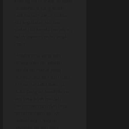
kosong itu di meja, kulepas
headphone yang sedari
tadi menempel di kedua
sisi kepalaku. Aku baru
sadar jika benda berisik itu
telah menemaniku sejak
lama.
Headphone yang ada
ditanganku itu adalah
benda termahal yang
mampu aku beli dari hasil
gaji pertamaku bekerja
dulu. Dengan headphone
aku bisa lebih mudah
berkonsentrasi dan bisa
mendapatkan ide-ide
cemerlang. Dengan
headphone aku bisa