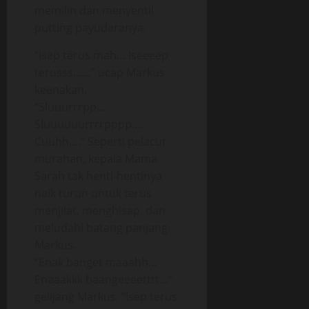
memilin dan menyentil
putting payudaranya.
“Isep terus mah… Iseeeep
terusss……” ucap Markus
keenakan.
“Sluuurrrpp….
Sluuuuuurrrrpppp….
Cuuhh….” Seperti pelacur
murahan, kepala Mama
Sarah tak henti-hentinya
naik turun untuk terus
menjilat, menghisap, dan
meludahi batang panjang
Markus..
“Enak banget maaahh…
Enaaakkk baangeeeetttt…”
gelijang Markus. ”Isep terus