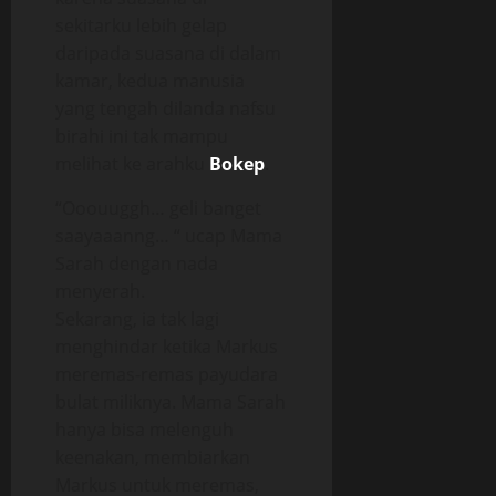
sekitarku lebih gelap
daripada suasana di dalam
kamar, kedua manusia
yang tengah dilanda nafsu
birahi ini tak mampu
melihat ke arahku
Bokep
.
“Ooouuggh… geli banget
saayaaanng… “ ucap Mama
Sarah dengan nada
menyerah.
Sekarang, ia tak lagi
menghindar ketika Markus
meremas-remas payudara
bulat miliknya. Mama Sarah
hanya bisa melenguh
keenakan, membiarkan
Markus untuk meremas,