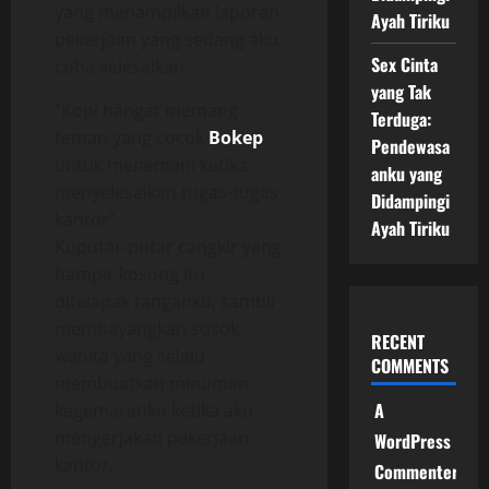
yang menampilkan laporan
Ayah Tiriku
pekerjaan yang sedang aku
Sex Cinta
coba selesaikan.
yang Tak
“Kopi hangat memang
Terduga:
teman yang cocok
Bokep
Pendewasa
untuk menemani ketika
anku yang
menyelesaikan tugas-tugas
Didampingi
kantor”
Ayah Tiriku
Kuputar-putar cangkir yang
hampir kosong itu
ditelapak tanganku, sambil
membayangkan sosok
RECENT
wanita yang selalu
COMMENTS
membuatkan minuman
A
kegemaranku ketika aku
mengerjakan pekerjaan
WordPress
kantor.
Commenter