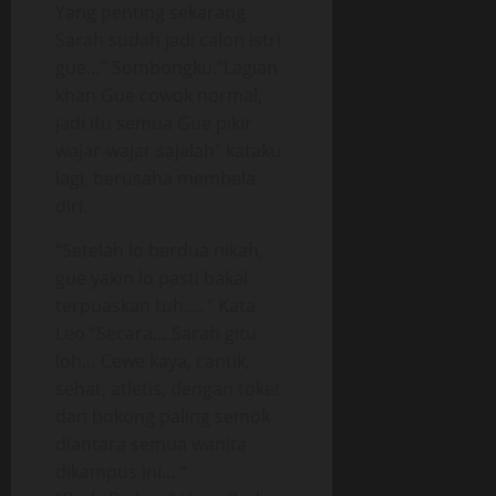
Yang penting sekarang
Sarah sudah jadi calon istri
gue…” Sombongku.”Lagian
khan Gue cowok normal,
jadi itu semua Gue pikir
wajar-wajar sajalah” kataku
lagi, berusaha membela
diri.
“Setelah lo berdua nikah,
gue yakin lo pasti bakal
terpuaskan tuh…. “ Kata
Leo “Secara… Sarah gitu
loh… Cewe kaya, cantik,
sehat, atletis, dengan toket
dan bokong paling semok
diantara semua wanita
dikampus ini… “