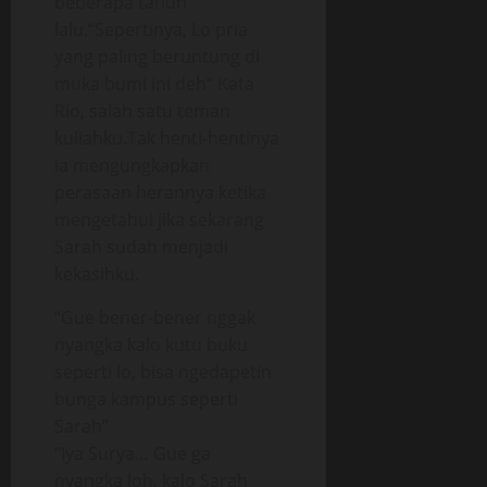
beberapa tahun
lalu.“Sepertinya, Lo pria
yang paling beruntung di
muka bumi ini deh“ Kata
Rio, salah satu teman
kuliahku.Tak henti-hentinya
ia mengungkapkan
perasaan herannya ketika
mengetahui jika sekarang
Sarah sudah menjadi
kekasihku.
“Gue bener-bener nggak
nyangka kalo kutu buku
seperti lo, bisa ngedapetin
bunga kampus seperti
Sarah”
“Iya Surya… Gue ga
nyangka loh, kalo Sarah