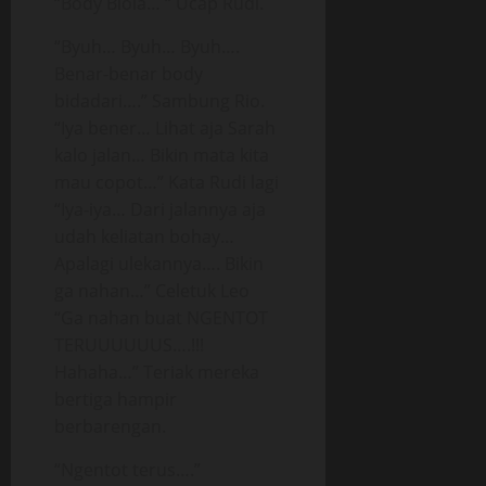
“Body Biola… “ Ucap Rudi.
“Byuh… Byuh… Byuh….
Benar-benar body
bidadari….” Sambung Rio.
“Iya bener… Lihat aja Sarah
kalo jalan… Bikin mata kita
mau copot…” Kata Rudi lagi
“Iya-iya… Dari jalannya aja
udah keliatan bohay…
Apalagi ulekannya…. Bikin
ga nahan…” Celetuk Leo
“Ga nahan buat NGENTOT
TERUUUUUUS….!!!
Hahaha…” Teriak mereka
bertiga hampir
berbarengan.
“Ngentot terus….”