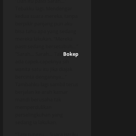
“Dan itu pasti Sarah…”
Tebakku lagi. Mendengar
kedua suara mereka, tanpa
berpikir panjang pun aku
bisa tahu apa yang sedang
mereka lakukan. “Mereka
pasti sedang bersetubuh…”
”Sarah… Sarah… Tak
Bokep
ada capek-capeknya sih
wanita satu itu jika diajak
bercinta dengannya…”
Tambahku lagi sambil terus
berjalan ke arah kamar
mandi berusaha tak
memperdulikan
perselingkuhan yang
sedang ia lakukan.
“Tapi tunggu… Suara istriku