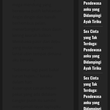
Pendewasa
mega mendung yang
anku yang
berwarna putih kehitaman.
Didampingi
Angin dingin dan basah
Ayah Tiriku
berhembus pelan,
menerbangkan daun daun
Sex Cinta
kering kearah balkon.
yang Tak
Membawa pasir dan debu
Terduga:
yang mulai mengotori
Pendewasa
lantai ubin tempat dimana
anku yang
aku berada.
Didampingi
Ayah Tiriku
“Sebentar lagi pasti bakal
turun hujan…” kataku
Sex Cinta
dalam hati.
yang Tak
Kuseruput cairan hitam
Terduga:
pekat yang ada didalam
Pendewasa
cangkir putih itu sambil
anku yang
mengamati layar laptopku
Didampingi