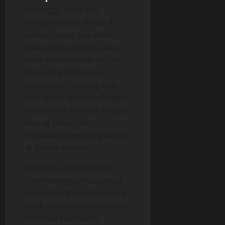
seminggu lebih aku
menghabiskan waktu di
rumah orang tua istriku.
Dan selama itu pula, aku
telah membiarkan istriku
dan selingkuhannya
melakukan hal yang dulu
sering aku lakukan dengan
wanita lain. Mereka dengan
terang-terangan
melakukan perselingkuhan
di depan mataku.
Terlebih, setelah Mama
Sarah mengetahui semua
dosa-dosa penikahan yang
telah aku lakukan terhadap
putrinya selama ini,