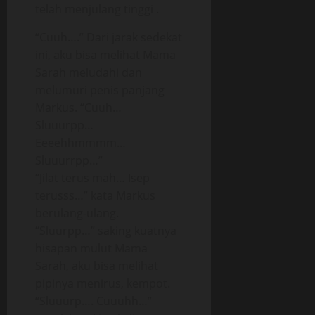
telah menjulang tinggi .
“Cuuh….” Dari jarak sedekat
ini, aku bisa melihat Mama
Sarah meludahi dan
melumuri penis panjang
Markus. “Cuuh…
Sluuurpp…
Eeeehhmmmm…
Sluuurrpp…”
“Jilat terus mah… Isep
terusss…” kata Markus
berulang-ulang.
“Sluurpp…” saking kuatnya
hisapan mulut Mama
Sarah, aku bisa melihat
pipinya menirus, kempot.
“Sluuurp…. Cuuuhh…”