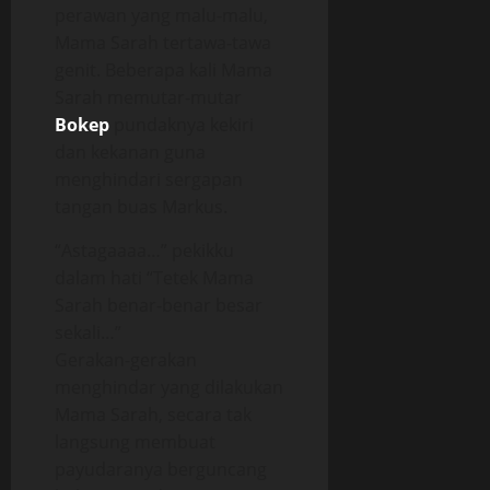
perawan yang malu-malu,
Mama Sarah tertawa-tawa
genit. Beberapa kali Mama
Sarah memutar-mutar
Bokep
pundaknya kekiri
dan kekanan guna
menghindari sergapan
tangan buas Markus.
“Astagaaaa…” pekikku
dalam hati “Tetek Mama
Sarah benar-benar besar
sekali…”
Gerakan-gerakan
menghindar yang dilakukan
Mama Sarah, secara tak
langsung membuat
payudaranya berguncang