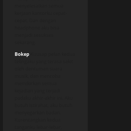
menyelesaikan semua
kerjaan kantorku cepat-
cepat. Dan dengan
headphone aku bisa
menjadi sesukses
sekarang.
Bokep
Kuusap pelan kedua
telingaku yang terasa sakit
oleh dentuman suara
musik, dan mencoba
memikirkan semua
kejadian yang terjadi
padaku akhir-akhir ini. Aku
butuh istirahat, aku butuh
menyegarkan badan.
Kurentangkan kedua
tanganku lebar-lebar,