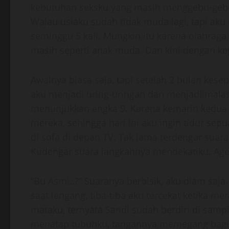
kebutuhan seksku yang masih menggebu-geb
Walau usiaku sudah tidak muda lagi, tapi aku
seminggu 5 kali. Mungkin itu karena olahraga
masih seperti anak muda. Dan kini dengan ke
Awalnya biasa saja, tapi setelah 2 bulan ke
aku menjadi uring-uringan dan menjadi malas-
menunjukkan angka 9. Karena kemarin kedua
mereka, sehingga hari ini aku ingin tidur sep
di sofa di depan TV. Tak lama terdengar suara
Kudengar suara langkahnya mendekatiku. A
“Bu Asmi..?” Suaranya berbisik, aku diam saj
saat lengang, tiba-tiba aku tercekat ketika m
mataku, ternyata Sandi sudah berdiri di samp
menatap tubuhku, tangannya memegang bagia