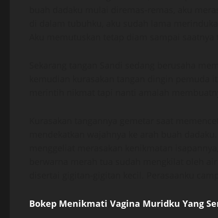
buah dadaku mulai diremas-remas, aku meras
di dalam tubuhku, aku sudah lama merindukan
Aku memutuskan tetap diam sampai saatnya t
Sekarang tangan Sandi sedang berusaha memb
kemudian kurasakan tangan dingin pemuda it
merintih nikmat tapi nanti amalah membuatny
Kurasakan tangannya gemetar saat memencet pu
mendekatkan wajahnya ke arah buah dadaku. La
menggeliat merasakan kenikmatan isapannya, 
berwarna merah tua sudah mengkilat oleh air
disertai gigitan-gigitan kecil. Perasaanku cam
Bokep Menikmati Vagina Muridku Yang S