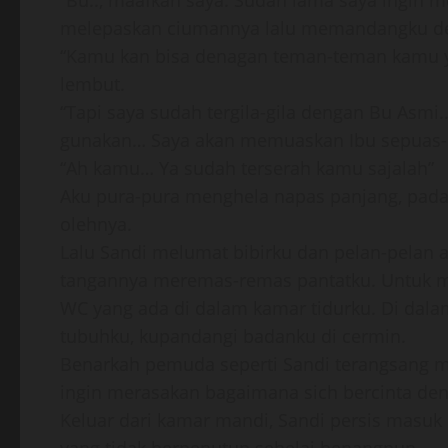
“Bu.., maafkan saya. Sudah lama saya ingin m
melepaskan ciumannya lalu memandangku d
“Kamu kan bisa denagan teman-teman kamu y
lembut.
“Tapi saya sudah tergila-gila dengan Bu Asmi.
gunakan… Saya akan memuaskan Ibu sepuas-p
“Ah kamu… Ya sudah terserah kamu sajalah”
Aku pura-pura menghela napas panjang, pada
olehnya.
Lalu Sandi melumat bibirku dan pelan-pelan 
tangannya meremas-remas pantatku. Untuk m
WC yang ada di dalam kamar tidurku. Di dal
tubuhku, kupandangi badanku di cermin.
Benarkah pemuda seperti Sandi terangsang me
ingin merasakan bagaimana sich bercinta de
Keluar dari kamar mandi, Sandi persis masuk 