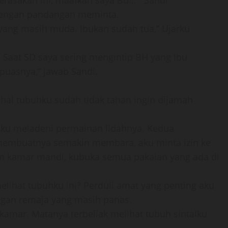
erasakan ini, maafkan saya Bu… ” Sandi
engan pandangan meminta.
ang masih muda. Ibukan sudah tua,” Ujarku
. Saat SD saya sering mengintip BH yang Ibu
uasnya,” jawab Sandi.
hal tubuhku sudah tidak tahan ingin dijamah
aku meladeni permainan lidahnya. Kedua
embuatnya semakin membara, aku minta izin ke
am kamar mandi, kubuka semua pakaian yang ada di
lihat tubuhku ini? Perduli amat yang penting aku
ngan remaja yang masih panas.
kamar. Matanya terbeliak melihat tubuh sintalku