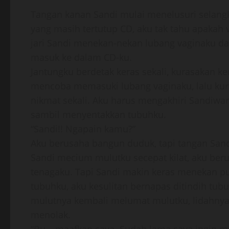
Tangan kanan Sandi mulai menelusuri selangk
yang masih tertutup CD, aku tak tahu apakah 
jari Sandi menekan-nekan lubang vaginaku da
masuk ke dalam CD-ku.
Jantungku berdetak keras sekali, kurasakan ke
mencoba memasuki lubang vaginaku, lalu kur
nikmat sekali. Aku harus mengakhiri Sandiwar
sambil menyentakkan tubuhku.
“Sandi!! Ngapain kamu?”
Aku berusaha bangun duduk, tapi tangan San
Sandi mecium mulutku secepat kilat, aku b
tenagaku. Tapi Sandi makin keras menekan p
tubuhku, aku kesulitan bernapas ditindih tub
mulutnya kembali melumat mulutku, lidahnya
menolak.