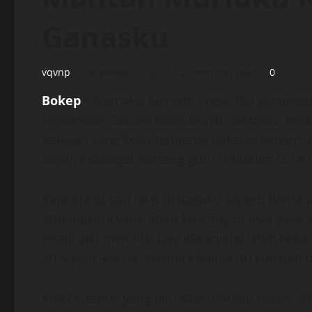
Ganasku
vqvnp
December 12, 2025
20 minutes read
0
Bokep
– Namaku Asmiati, tinggi 160 sentimete
sentimeter. Secara keseluruhan, sosokku ken
pakaian yang ketat terutama pakaian senam. A
bekerja sebagai seorang guru disebuah SLTA d
Kata orang tahi lalat di daguku seperti Berlia
Atmanegara yang tetap kencang di usia yang
tetapi aku memiliki payudara yang lebih besa
artis yang kedua. Semua karunia itu kudapat 
Kira2 6 tahun yang lalu saat umurku masih 3