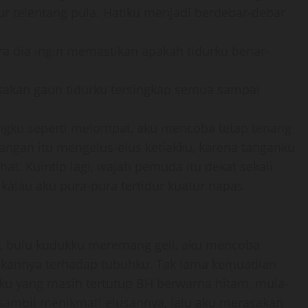
dur telentang pula. Hatiku menjadi berdebar-debar
ira dia ingin memastikan apakah tidurku benar-
sakan gaun tidurku tersingkap semua sampai
ungku seperti melompat, aku mencoba tetap tenang
tangan itu mengelus-elus ketiakku, karena tanganku
hat. Kuintip lagi, wajah pemuda itu dekat sekali
 kalau aku pura-pura tertidur kuatur napas
u, bulu kudukku meremang geli, aku mencoba
akukannya terhadap tubuhku. Tak lama kemuadian
u yang masih tertutup BH berwarna hitam, mula-
sambil menikmati elusannya, lalu aku merasakan