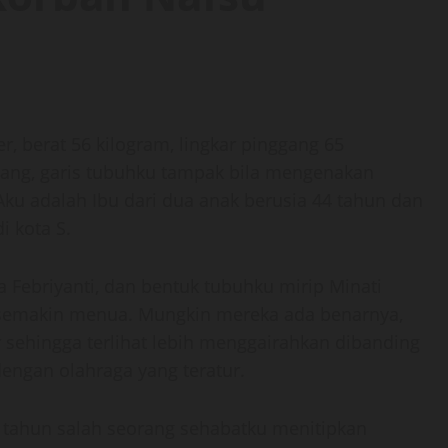
r, berat 56 kilogram, lingkar pinggang 65
cang, garis tubuhku tampak bila mengenakan
ku adalah Ibu dari dua anak berusia 44 tahun dan
i kota S.
na Febriyanti, dan bentuk tubuhku mirip Minati
 semakin menua. Mungkin mereka ada benarnya,
r sehingga terlihat lebih menggairahkan dibanding
dengan olahraga yang teratur.
8 tahun salah seorang sehabatku menitipkan