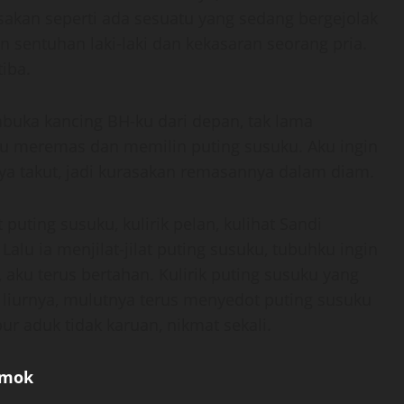
akan seperti ada sesuatu yang sedang bergejolak
 sentuhan laki-laki dan kekasaran seorang pria.
iba.
uka kancing BH-ku dari depan, tak lama
u meremas dan memilin puting susuku. Aku ingin
a takut, jadi kurasakan remasannya dalam diam.
ting susuku, kulirik pelan, kulihat Sandi
lu ia menjilat-jilat puting susuku, tubuhku ingin
aku terus bertahan. Kulirik puting susuku yang
 liurnya, mulutnya terus menyedot puting susuku
pur aduk tidak karuan, nikmat sekali.
emok