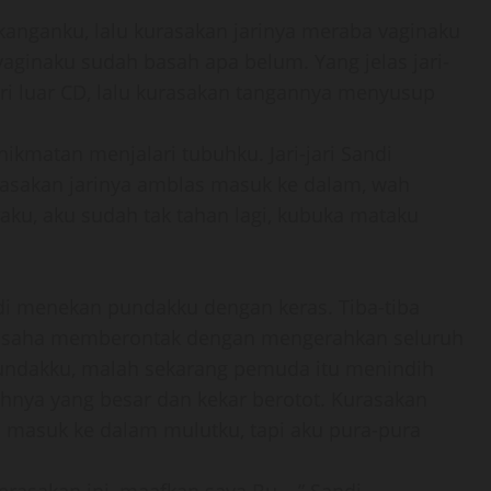
anganku, lalu kurasakan jarinya meraba vaginaku
vaginaku sudah basah apa belum. Yang jelas jari-
ri luar CD, lalu kurasakan tangannya menyusup
nikmatan menjalari tubuhku. Jari-jari Sandi
asakan jarinya amblas masuk ke dalam, wah
aku, aku sudah tak tahan lagi, kubuka mataku
di menekan pundakku dengan keras. Tiba-tiba
erusaha memberontak dengan mengerahkan seluruh
undakku, malah sekarang pemuda itu menindih
uhnya yang besar dan kekar berotot. Kurasakan
 masuk ke dalam mulutku, tapi aku pura-pura