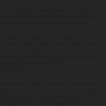
u.
 rutin melakukannya dengan suamiku, paling tidak
 yang selalu aku jalankan, sehingga hasrat tubuhku
pergiannya otomatis aku harus menahan diri.
sepian yang amat sangat menyerangku. Itu membuat
malasan. Seperti minggu pagi itu, walau jam telah
 anakku minta diantar bermalam di rumah nenek
uas-puasnya. Setelah makan, aku lalu tidur-tiduran
 pintu dIbuka dari kamar Sandi.
gen Domino99
a. Kupejamkan mataku makin erat. Setelah beberapa
erasakan sesuatu di pahaku. Kuintip melalui sudut
ing ranjangku, dan matanya sedang tertuju
n bawah gaunku, aku lupa kalau aku sedang