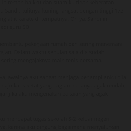
a ia teman baikku dan suamiku tidak keberatan
Sandi, kulitnya kuning langsat dengan tinggi 173
 atlit karate di tempatnya. Oh ya, Sandi ini
adi guru SD.
k membantu pekerjaan rumah dan sering menemani
rgian. Dalam waktu sebulan saja dia sudah
sering mengajaknya main tenis bersama.
ya, awalnya aku sangat menjaga penampilanku bila
 baju kaos ketat yang bagian dadanya agak rendah,
ajar jika aku mengenakan pakaian yang agak
ku mendapat tugas sekolah S-2 keluar negeri
snya, karena aku bingung bagaimana menyalurkan