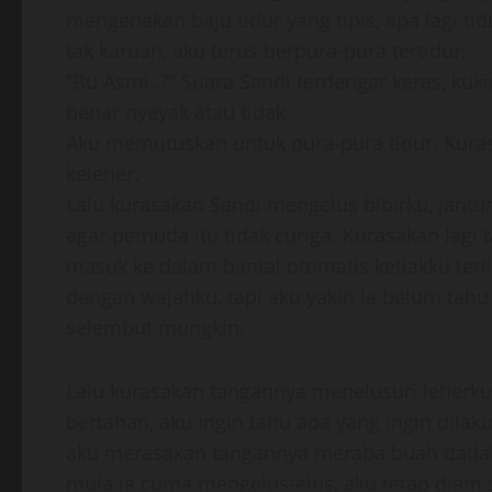
mengenakan baju tidur yang tipis, apa lagi ti
tak karuan, aku terus berpura-pura tertidur.
“Bu Asmi..?” Suara Sandi terdengar keras, kuk
benar nyeyak atau tidak.
Aku memutuskan untuk pura-pura tidur. Kura
keleher.
Lalu kurasakan Sandi mengelus bibirku, jant
agar pemuda itu tidak curiga. Kurasakan lagi 
masuk ke dalam bantal otomatis ketiakku terli
dengan wajahku, tapi aku yakin ia belum tahu
selembut mungkin.
Lalu kurasakan tangannya menelusuri leherk
bertahan, aku ingin tahu apa yang ingin dil
aku merasakan tangannya meraba buah dadak
mula ia cuma mengelus-elus, aku tetap diam 