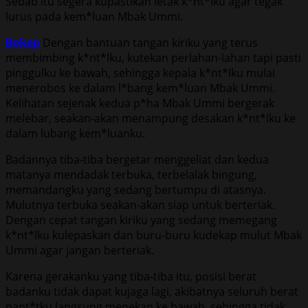
Sebab itu segera kupastikan letak k*nt*lku agar tegak
lurus pada kem*luan Mbak Ummi.
Bokep
Dengan bantuan tangan kiriku yang terus
membimbing k*nt*lku, kutekan perlahan-lahan tapi pasti
pinggulku ke bawah, sehingga kepala k*nt*lku mulai
menerobos ke dalam l*bang kem*luan Mbak Ummi.
Kelihatan sejenak kedua p*ha Mbak Ummi bergerak
melebar, seakan-akan menampung desakan k*nt*lku ke
dalam lubang kem*luanku.
Badannya tiba-tiba bergetar menggeliat dan kedua
matanya mendadak terbuka, terbelalak bingung,
memandangku yang sedang bertumpu di atasnya.
Mulutnya terbuka seakan-akan siap untuk berteriak.
Dengan cepat tangan kiriku yang sedang memegang
k*nt*lku kulepaskan dan buru-buru kudekap mulut Mbak
Ummi agar jangan berteriak.
Karena gerakanku yang tiba-tiba itu, posisi berat
badanku tidak dapat kujaga lagi, akibatnya seluruh berat
pant*tku langsung menekan ke bawah, sehingga tidak