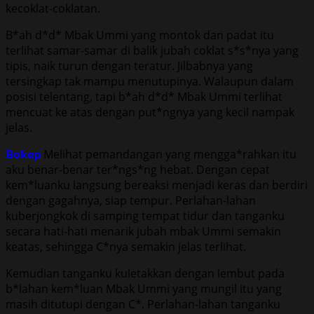
kecoklat-coklatan.
B*ah d*d* Mbak Ummi yang montok dan padat itu
terlihat samar-samar di balik jubah coklat s*s*nya yang
tipis, naik turun dengan teratur. Jilbabnya yang
tersingkap tak mampu menutupinya. Walaupun dalam
posisi telentang, tapi b*ah d*d* Mbak Ummi terlihat
mencuat ke atas dengan put*ngnya yang kecil nampak
jelas.
Bokep
Melihat pemandangan yang mengga*rahkan itu
aku benar-benar ter*ngs*ng hebat. Dengan cepat
kem*luanku langsung bereaksi menjadi keras dan berdiri
dengan gagahnya, siap tempur. Perlahan-lahan
kuberjongkok di samping tempat tidur dan tanganku
secara hati-hati menarik jubah mbak Ummi semakin
keatas, sehingga C*nya semakin jelas terlihat.
Kemudian tanganku kuletakkan dengan lembut pada
b*lahan kem*luan Mbak Ummi yang mungil itu yang
masih ditutupi dengan C*. Perlahan-lahan tanganku