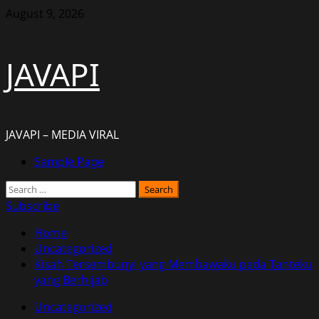
Skip
August 9, 2026
to
content
JAVAPI
JAVAPI – MEDIA VIRAL
Primary
Sample Page
Menu
Search
for:
Subscribe
Home
Uncategorized
Kisah Tersembunyi yang Membawaku pada Tanteku
yang Berhijab
Uncategorized