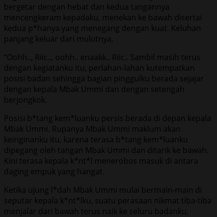
bergetar dengan hebat dan kedua tangannya
mencengkeram kepadaku, menekan ke bawah disertai
kedua p*hanya yang menegang dengan kuat. Keluhan
panjang keluar dari mulutnya,
“Oohh.., Riic.., oohh.. enaakk.. Riic.. Sambil masih terus
dengan kegiatanku itu, perlahan-lahan kutempatkan
posisi badan sehingga bagian pinggulku berada sejajar
dengan kepala Mbak Ummi dan dengan setengah
berjongkok.
Posisi b*tang kem*luanku persis berada di depan kepala
Mbak Ummi. Rupanya Mbak Ummi maklum akan
keinginanku itu, karena terasa b*tang kem*luanku
dipegang oleh tangan Mbak Ummi dan ditarik ke bawah.
Kini terasa kepala k*nt*l menerobos masuk di antara
daging empuk yang hangat.
Ketika ujung l*dah Mbak Ummi mulai bermain-main di
seputar kepala k*nt*lku, suatu perasaan nikmat tiba-tiba
menjalar dari bawah terus naik ke seluru badanku,