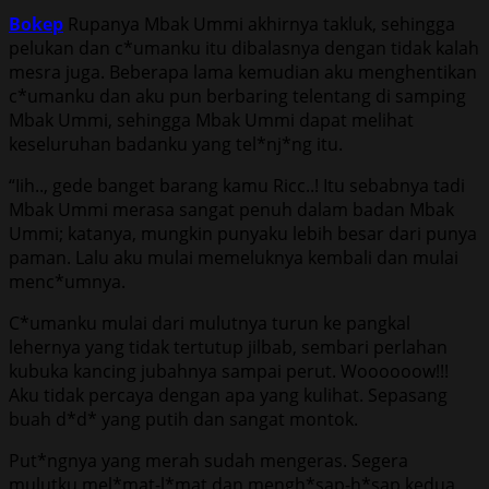
Bokep
Rupanya Mbak Ummi akhirnya takluk, sehingga
pelukan dan c*umanku itu dibalasnya dengan tidak kalah
mesra juga. Beberapa lama kemudian aku menghentikan
c*umanku dan aku pun berbaring telentang di samping
Mbak Ummi, sehingga Mbak Ummi dapat melihat
keseluruhan badanku yang tel*nj*ng itu.
“Iih.., gede banget barang kamu Ricc..! Itu sebabnya tadi
Mbak Ummi merasa sangat penuh dalam badan Mbak
Ummi; katanya, mungkin punyaku lebih besar dari punya
paman. Lalu aku mulai memeluknya kembali dan mulai
menc*umnya.
C*umanku mulai dari mulutnya turun ke pangkal
lehernya yang tidak tertutup jilbab, sembari perlahan
kubuka kancing jubahnya sampai perut. Woooooow!!!
Aku tidak percaya dengan apa yang kulihat. Sepasang
buah d*d* yang putih dan sangat montok.
Put*ngnya yang merah sudah mengeras. Segera
mulutku mel*mat-l*mat dan mengh*sap-h*sap kedua