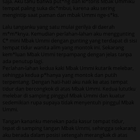
saja. Aku tahu bahwa put*ng dan kl*toris Mbak Ummiku
tempat paling suka dic*mbui, karena aku sering
mengintip saat paman dan mbak Ummi nge-s*ks.
Lalu tanganku yang satu mulai gerilya di daerah
m*m*knya. Kemudian perlahan-lahan aku menggunting
C* mini Mbak Ummi dengan gunting yang terdapat di sisi
tempat tidur wanita alim yang montok ini. Sekarang
kem*luan Mbak Ummi terpampang dengan jelas tanpa
ada penutup lagi.
Perlahan-lahan kedua kaki Mbak Ummi kutarik melebar,
sehingga kedua p*hanya yang montok dan putih
terpentang. Dengan hati-hati aku naik ke atas tempat
tidur dan bercongkok di atas Mbak Ummi. Kedua lututku
melebar di samping pinggul Mbak Ummi dan kuatur
sedemikian rupa supaya tidak menyentuh pinggul Mbak
Ummi.
Tangan kananku menekan pada kasur tempat tidur,
tepat di samping tangan Mbak Ummi, sehingga sekarang
aku berada dalam posisi setengah merangkak di atas