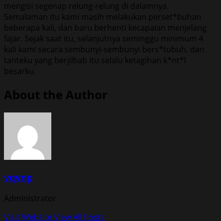
mengisi segenap relung-relung di dalamnya.
Semalaman itu kami masih melakukan perset*buhan
beberapa kali, dan baru berhenti kecapaian menjelang
fajar. Sejak saat itu, selanjutnya seminggu minimum 4
kali kami secara sembunyi-sembunyi bers*tubuh, dan
tanteku yang berjilbab itu selalu ketagihan k*nt*l
besarku.
About the Author
vqvnp
Administrator
Visit Website
View All Posts