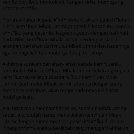
wanita berjilbab montok ini. Tangan kiriku memegang
b*tang k*nt*lku.
Perlahan-lahan kepala k*nt*lku kuletakkan pada b*lahan
Bib*r kem*luan Mbak Ummi yang telah basah itu. Kepala
k*nt*lku yang besar itu kugosok-gosok dengan hati-hati
pada Bibir kem*luan Mbak Ummi. Terdengar suara
erangan perlahan dari mulut Mbak Ummi dan badannya
agak mengeliat, tapi matanya tetap tertutup.
Akhirnya kutekan perlahan-lahan kepala kem*luanku
membelah Bibir kem*luan Mbak Ummi. Sekarang kepala
kem*luanku terjepit di antara Bibir kem*luan Mbak
Ummi. Dari mulut Mbak Ummi tetap terdengar suara
mendesis perlahan, akan tetapi badannya kelihatan
mulai gelisah.
Aku tidak mau mengambil resiko, sebelum Mbak Ummi
sadar, aku sudah harus menaklukan kem*luan Mbak
Ummi dengan menempatkan posisi k*nt*lku di dalam
l*bang m*m*k wanita berjilbab yang mengga*rahkan ini.