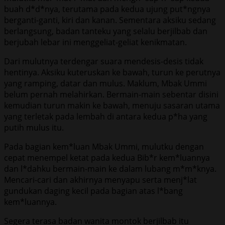
buah d*d*nya, terutama pada kedua ujung put*ngnya
berganti-ganti, kiri dan kanan. Sementara aksiku sedang
berlangsung, badan tanteku yang selalu berjilbab dan
berjubah lebar ini menggeliat-geliat kenikmatan.
Dari mulutnya terdengar suara mendesis-desis tidak
hentinya. Aksiku kuteruskan ke bawah, turun ke perutnya
yang ramping, datar dan mulus. Maklum, Mbak Ummi
belum pernah melahirkan. Bermain-main sebentar disini
kemudian turun makin ke bawah, menuju sasaran utama
yang terletak pada lembah di antara kedua p*ha yang
putih mulus itu.
Pada bagian kem*luan Mbak Ummi, mulutku dengan
cepat menempel ketat pada kedua Bib*r kem*luannya
dan l*dahku bermain-main ke dalam lubang m*m*knya.
Mencari-cari dan akhirnya menyapu serta menj*lat
gundukan daging kecil pada bagian atas l*bang
kem*luannya.
Segera terasa badan wanita montok berjilbab itu