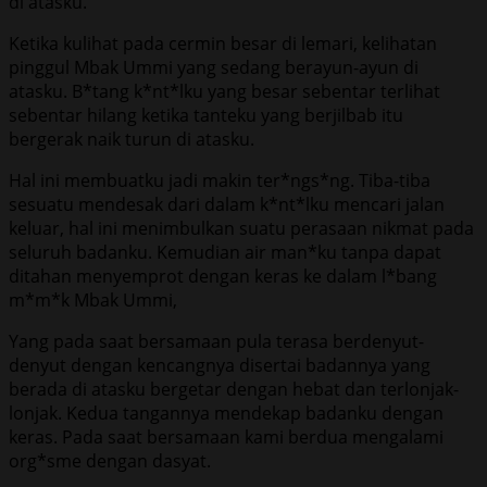
di atasku.
Ketika kulihat pada cermin besar di lemari, kelihatan
pinggul Mbak Ummi yang sedang berayun-ayun di
atasku. B*tang k*nt*lku yang besar sebentar terlihat
sebentar hilang ketika tanteku yang berjilbab itu
bergerak naik turun di atasku.
Hal ini membuatku jadi makin ter*ngs*ng. Tiba-tiba
sesuatu mendesak dari dalam k*nt*lku mencari jalan
keluar, hal ini menimbulkan suatu perasaan nikmat pada
seluruh badanku. Kemudian air man*ku tanpa dapat
ditahan menyemprot dengan keras ke dalam l*bang
m*m*k Mbak Ummi,
Yang pada saat bersamaan pula terasa berdenyut-
denyut dengan kencangnya disertai badannya yang
berada di atasku bergetar dengan hebat dan terlonjak-
lonjak. Kedua tangannya mendekap badanku dengan
keras. Pada saat bersamaan kami berdua mengalami
org*sme dengan dasyat.