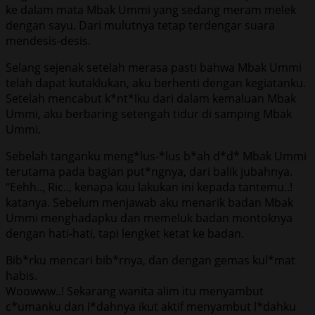
ke dalam mata Mbak Ummi yang sedang meram melek
dengan sayu. Dari mulutnya tetap terdengar suara
mendesis-desis.
Selang sejenak setelah merasa pasti bahwa Mbak Ummi
telah dapat kutaklukan, aku berhenti dengan kegiatanku.
Setelah mencabut k*nt*lku dari dalam kemaluan Mbak
Ummi, aku berbaring setengah tidur di samping Mbak
Ummi.
Sebelah tanganku meng*lus-*lus b*ah d*d* Mbak Ummi
terutama pada bagian put*ngnya, dari balik jubahnya.
“Eehh.., Ric.., kenapa kau lakukan ini kepada tantemu..!
katanya. Sebelum menjawab aku menarik badan Mbak
Ummi menghadapku dan memeluk badan montoknya
dengan hati-hati, tapi lengket ketat ke badan.
Bib*rku mencari bib*rnya, dan dengan gemas kul*mat
habis.
Woowww..! Sekarang wanita alim itu menyambut
c*umanku dan l*dahnya ikut aktif menyambut l*dahku