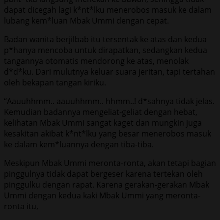
dapat dicegah lagi k*nt*lku menerobos masuk ke dalam
lubang kem*luan Mbak Ummi dengan cepat.
Badan wanita berjilbab itu tersentak ke atas dan kedua
p*hanya mencoba untuk dirapatkan, sedangkan kedua
tangannya otomatis mendorong ke atas, menolak
d*d*ku. Dari mulutnya keluar suara jeritan, tapi tertahan
oleh bekapan tangan kiriku.
“Aauuhhmm.. aauuhhmm.. hhmm..! d*sahnya tidak jelas.
Kemudian badannya mengeliat-geliat dengan hebat,
kelihatan Mbak Ummi sangat kaget dan mungkin juga
kesakitan akibat k*nt*lku yang besar menerobos masuk
ke dalam kem*luannya dengan tiba-tiba.
Meskipun Mbak Ummi meronta-ronta, akan tetapi bagian
pinggulnya tidak dapat bergeser karena tertekan oleh
pinggulku dengan rapat. Karena gerakan-gerakan Mbak
Ummi dengan kedua kaki Mbak Ummi yang meronta-
ronta itu,