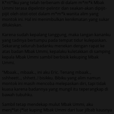
K*nt*lku yang telah terbenam di dalam m*m*k Mbak
Ummi terasa dipelintir-pelintir dan seakan-akan dipijit-
pijit oleh otot-otot dalam m*m*k wanita alim yang
montok ini. Hal ini menimbulkan kenikmatan yang sukar
dilukiskan.
Karena sudah kepalang tanggung, maka tangan kananku
yang tadinya bertumpu pada tempat tidur kulepaskan.
Sekarang seluruh badanku menekan dengan rapat ke
atas badan Mbak Ummi, kepalaku kuletakkan di samping
kepala Mbak Ummi sambil berbisik kekuping Mbak
Ummi.
“Mbaak.., mbaak.., ini aku Eric. Tenang mbaak..,
sshheett.., shhett..! bisikku. Bibiku yang alim namun
montok ini masih mencoba melepaskan diri, tapi tidak
kuasa karena badannya yang mungil itu teperangkap di
bawah tubuhku.
Sambil tetap mendekap mulut Mbak Ummi, aku
menj*lat-j*lat kuping Mbak Ummi dari luar jilbab kausnya