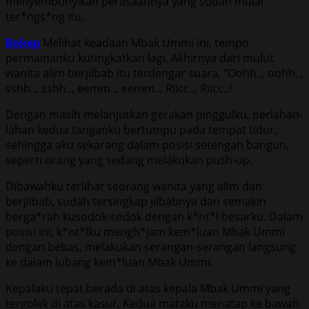
menyembunyikan perasaannya yang sudah mulai
ter*ngs*ng itu.
Bokep
Melihat keadaan Mbak Ummi ini, tempo
permainanku kutingkatkan lagi. Akhirnya dari mulut
wanita alim berjilbab itu terdengar suara, “Oohh.., oohh..,
sshh.., sshh.., eemm.., eemm.., Riicc.., Riicc..!
Dengan masih melanjutkan gerakan pinggulku, perlahan-
lahan kedua tanganku bertumpu pada tempat tidur,
sehingga aku sekarang dalam posisi setengah bangun,
seperti orang yang sedang melakukan push-up.
Dibawahku terlihat seorang wanita yang alim dan
berjilbab, sudah tersingkap jilbabnya dan semakin
berga*rah kusodok-sodok dengan k*nt*l besarku. Dalam
posisi ini, k*nt*lku mengh*jam kem*luan Mbak Ummi
dengan bebas, melakukan serangan-serangan langsung
ke dalam lubang kem*luan Mbak Ummi.
Kepalaku tepat berada di atas kepala Mbak Ummi yang
tergolek di atas kasur. Kedua mataku menatap ke bawah