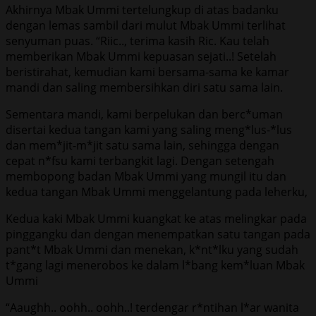
Akhirnya Mbak Ummi tertelungkup di atas badanku
dengan lemas sambil dari mulut Mbak Ummi terlihat
senyuman puas. “Riic.., terima kasih Ric. Kau telah
memberikan Mbak Ummi kepuasan sejati..! Setelah
beristirahat, kemudian kami bersama-sama ke kamar
mandi dan saling membersihkan diri satu sama lain.
Sementara mandi, kami berpelukan dan berc*uman
disertai kedua tangan kami yang saling meng*lus-*lus
dan mem*jit-m*jit satu sama lain, sehingga dengan
cepat n*fsu kami terbangkit lagi. Dengan setengah
membopong badan Mbak Ummi yang mungil itu dan
kedua tangan Mbak Ummi menggelantung pada leherku,
Kedua kaki Mbak Ummi kuangkat ke atas melingkar pada
pinggangku dan dengan menempatkan satu tangan pada
pant*t Mbak Ummi dan menekan, k*nt*lku yang sudah
t*gang lagi menerobos ke dalam l*bang kem*luan Mbak
Ummi
“Aaughh.. oohh.. oohh..! terdengar r*ntihan l*ar wanita