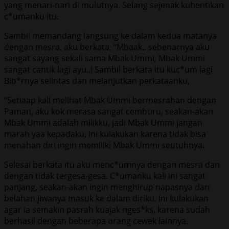
yang menari-nari di mulutnya. Selang sejenak kuhentikan
c*umanku itu.
Sambil memandang langsung ke dalam kedua matanya
dengan mesra, aku berkata, “Mbaak.. sebenarnya aku
sangat sayang sekali sama Mbak Ummi, Mbak Ummi
sangat cantik lagi ayu..! Sambil berkata itu kuc*um lagi
Bib*rnya selintas dan melanjutkan perkataanku,
“Setiaap kali melihat Mbak Ummi bermesrahan dengan
Paman, aku kok merasa sangat cemburu, seakan-akan
Mbak Ummi adalah milikku, jadi Mbak Ummi jangan
marah yaa kepadaku, ini kulakukan karena tidak bisa
menahan diri ingin memiliki Mbak Ummi seutuhnya.
Selesai berkata itu aku menc*umnya dengan mesra dan
dengan tidak tergesa-gesa. C*umanku kali ini sangat
panjang, seakan-akan ingin menghirup napasnya dan
belahan jiwanya masuk ke dalam diriku. Ini kulakukan
agar ia semakin pasrah kuajak nges*ks, karena sudah
berhasil dengan beberapa orang cewek lainnya.