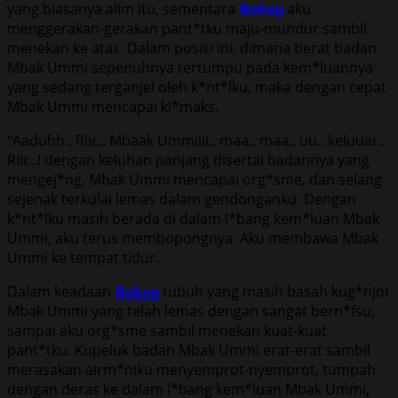
yang biasanya alim itu, sementara
Bokep
aku
menggerakan-gerakan pant*tku maju-mundur sambil
menekan ke atas. Dalam posisi ini, dimana berat badan
Mbak Ummi sepenuhnya tertumpu pada kem*luannya
yang sedang terganjel oleh k*nt*lku, maka dengan cepat
Mbak Ummi mencapai kl*maks.
“Aaduhh.. Riic.. Mbaak Ummiiii.. maa.. maa.. uu.. keluuar..
Riic..! dengan keluhan panjang disertai badannya yang
mengej*ng, Mbak Ummi mencapai org*sme, dan selang
sejenak terkulai lemas dalam gendonganku. Dengan
k*nt*lku masih berada di dalam l*bang kem*luan Mbak
Ummi, aku terus membopongnya. Aku membawa Mbak
Ummi ke tempat tidur.
Dalam keadaan
Bokep
tubuh yang masih basah kug*njot
Mbak Ummi yang telah lemas dengan sangat bern*fsu,
sampai aku org*sme sambil menekan kuat-kuat
pant*tku. Kupeluk badan Mbak Ummi erat-erat sambil
merasakan airm*niku menyemprot-nyemprot, tumpah
dengan deras ke dalam l*bang kem*luan Mbak Ummi,