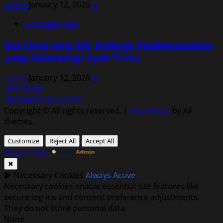
vqvnp
January 12, 2026
0
Uncategorized
Sex Cinta yang Tak Terduga: Pendewasaanku
yang Didampingi Ayah Tiriku
vqvnp
January 12, 2026
0
CERDAS4D
AROMA4D
MAHJONG
Copyright © All rights reserved.
|
MoreNews
by AF
themes.
Customize
Reject All
Accept All
Powered by
✖
►
Necessary Cookies
Always Active
Necessary cookies enable essential site features like
secure log-ins and consent preference adjustments.
They do not store personal data.
None