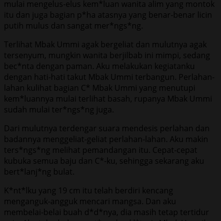
mulai mengelus-elus kem*luan wanita alim yang montok
itu dan juga bagian p*ha atasnya yang benar-benar licin
putih mulus dan sangat mer*ngs*ng.
Terlihat Mbak Ummi agak bergeliat dan mulutnya agak
tersenyum, mungkin wanita berjilbab ini mimpi, sedang
bec*nta dengan paman. Aku melakukan kegiatanku
dengan hati-hati takut Mbak Ummi terbangun. Perlahan-
lahan kulihat bagian C* Mbak Ummi yang menutupi
kem*luannya mulai terlihat basah, rupanya Mbak Ummi
sudah mulai ter*ngs*ng juga.
Dari mulutnya terdengar suara mendesis perlahan dan
badannya menggeliat-geliat perlahan-lahan. Aku makin
ters*ngs*ng melihat pemandangan itu. Cepat-cepat
kubuka semua baju dan C*-ku, sehingga sekarang aku
bert*lanj*ng bulat.
K*nt*lku yang 19 cm itu telah berdiri kencang
menganguk-angguk mencari mangsa. Dan aku
membelai-belai buah d*d*nya, dia masih tetap tertidur