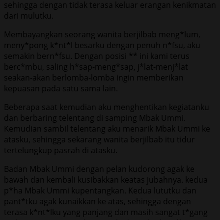
sehingga dengan tidak terasa keluar erangan kenikmatan
dari mulutku.
Membayangkan seorang wanita berjilbab meng*lum,
meny*pong k*nt*l besarku dengan penuh n*fsu, aku
semakin bern*fsu. Dengan posisi ** ini kami terus
berc*mbu, saling h*sap-meng*sap, j*lat-menj*lat
seakan-akan berlomba-lomba ingin memberikan
kepuasan pada satu sama lain.
Beberapa saat kemudian aku menghentikan kegiatanku
dan berbaring telentang di samping Mbak Ummi.
Kemudian sambil telentang aku menarik Mbak Ummi ke
atasku, sehingga sekarang wanita berjilbab itu tidur
tertelungkup pasrah di atasku.
Badan Mbak Ummi dengan pelan kudorong agak ke
bawah dan kembali kusibakkan keatas jubahnya. kedua
p*ha Mbak Ummi kupentangkan. Kedua lututku dan
pant*tku agak kunaikkan ke atas, sehingga dengan
terasa k*nt*lku yang panjang dan masih sangat t*gang