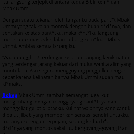
itu langsung terjepit di antara kedua Bibir kem*luan
Mbak Ummi.
Dengan suatu tekanan oleh tanganku pada pant*t Mbak
Ummi yang tak kalah montok dengan buah d*d*nya, dan
sentakan ke atas pant*tku, maka k*nt*lku langsung
menerobos masuk ke dalam lubang kem*luan Mbak
Ummi. Amblas semua b*tangku.
“Aaaauuugghh..! terdengar keluhan panjang kenikmatan
yang terdengar jarang keluar dari mulut wanita alim yang
montok itu. Aku segera menggoyang pinggulku dengan
cepat karena kelihatan bahwa Mbak Ummi sudah mau
kl*maks.
Bokep
Mbak Ummi tambah semangat juga ikut
mengimbangi dengan menggoyang pant*tnya dan
menggeliat-geliat di atasku. Kulihat wajahnya yang cantik
dibalut jilbab yang memberikan sensasi sendiri untukku.
matanya setengah terpejam, sedang kedua b*ah
d*d*nya yang montok sekali itu bergoyang-goyang l*ar