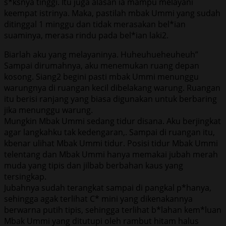
s*ksnya tinggi. Itu juga alasan ia mampu melayani
keempat istrinya. Maka, pastilah mbak Ummi yang sudah
ditinggal 1 minggu dan tidak merasakan bel*ian
suaminya, merasa rindu pada bel*ian laki2.
Biarlah aku yang melayaninya. Huheuhueheuheuh”
Sampai dirumahnya, aku menemukan ruang depan
kosong. Siang2 begini pasti mbak Ummi menunggu
warungnya di ruangan kecil dibelakang warung. Ruangan
itu berisi ranjang yang biasa digunakan untuk berbaring
jika menunggu warung.
Mungkin Mbak Ummi sedang tidur disana. Aku berjingkat
agar langkahku tak kedengaran,. Sampai di ruangan itu,
kbenar ulihat Mbak Ummi tidur. Posisi tidur Mbak Ummi
telentang dan Mbak Ummi hanya memakai jubah merah
muda yang tipis dan jilbab berbahan kaus yang
tersingkap.
Jubahnya sudah terangkat sampai di pangkal p*hanya,
sehingga agak terlihat C* mini yang dikenakannya
berwarna putih tipis, sehingga terlihat b*lahan kem*luan
Mbak Ummi yang ditutupi oleh rambut hitam halus