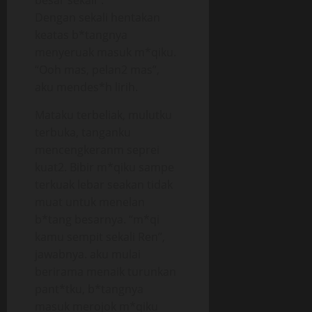
besar sekali”.
Dengan sekali hentakan
keatas b*tangnya
menyeruak masuk m*qiku.
“Ooh mas, pelan2 mas”,
aku mendes*h lirih.
Mataku terbeliak, mulutku
terbuka, tanganku
mencengkeranm seprei
kuat2. Bibir m*qiku sampe
terkuak lebar seakan tidak
muat untuk menelan
b*tang besarnya. “m*qi
kamu sempit sekali Ren”,
jawabnya. aku mulai
berirama menaik turunkan
pant*tku, b*tangnya
masuk merojok m*qiku