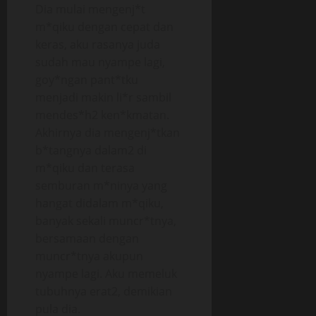
Dia mulai mengenj*t
m*qiku dengan cepat dan
keras, aku rasanya juda
sudah mau nyampe lagi,
goy*ngan pant*tku
menjadi makin li*r sambil
mendes*h2 ken*kmatan.
Akhirnya dia mengenj*tkan
b*tangnya dalam2 di
m*qiku dan terasa
semburan m*ninya yang
hangat didalam m*qiku,
banyak sekali muncr*tnya,
bersamaan dengan
muncr*tnya akupun
nyampe lagi. Aku memeluk
tubuhnya erat2, demikian
pula dia.