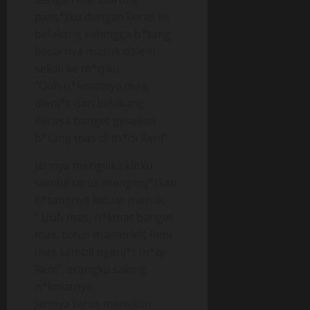
pant*tku dengan keras ke
belakang sehingga b*tang
besarnya masuk dalem
sekali ke m*qiku.
“Ooh n*kmatnya mas,
dienj*t dari belakang.
Kerasa banget geseken
b*tang mas di m*qi Reni”.
Jarinya mengilik2 klitku
sambil terus mengenj*tkan
b*tangnya keluar masuk.
” Uuh mas, n*kmat banget
mas, terus mainin klit Reni
mas sambil ngenj*t m*qi
Reni”, erangku saking
n*kmatnya.
Jarinya terus menekan