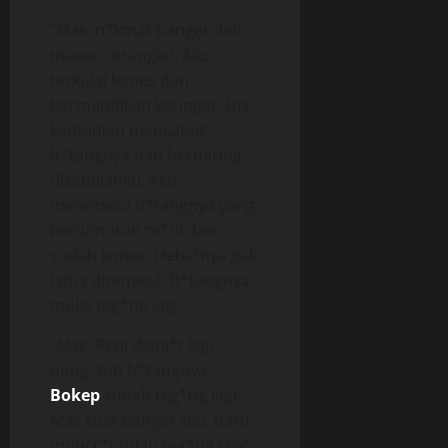
“Mas, n*kmat banget deh
masss”, erangku. Aku
terkulai lemes dan
bermandikan keringat. Dia
kemudian mencabut
b*tangnya dan berbaring
disebelahku. Aku
meremes2 b*tangnya yang
berlumuran m*ni dan
sudah lemes. Hebatnya gak
lama diremes2, b*tangnya
mulai teg*ng lagi.
“Mas, Reni dienj*t lagi
dong, tuh b*tangnya
Bokep
sudah teg*ng lagi.
Mas kuat banget seh, baru
muncr*t udah teg*ng lagi”.