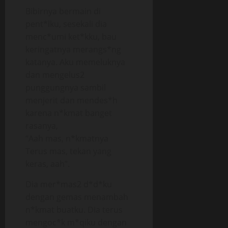
Bibirnya bermain di
pent*lku, sesekali dia
menc*umi ket*kku, bau
keringatnya merangs*ng
katanya. Aku memeluknya
dan mengelus2
punggungnya sambil
menjerit dan mendes*h
karena n*kmat banget
rasanya,
“Aah mas, n*kmatnya
Terus mas, tekan yang
keras, aah”.
Dia mer*mas2 d*d*ku
dengan gemas menambah
n*kmat buatku. Dia terus
mengoc*k m*qiku dengan