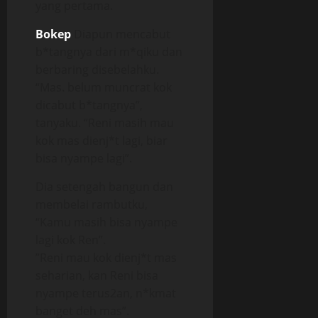
yang pertama.
Bokep
Diapun mencabut
b*tangnya dari m*qiku dan
berbaring disebelahku.
“Mas. belum muncrat kok
dicabut b*tangnya”,
tanyaku. “Reni masih mau
kok mas dienj*t lagi, biar
bisa nyampe lagi”.
Dia setengah bangun dan
membelai rambutku,
“Kamu masih bisa nyampe
lagi kok Ren”.
”Reni mau kok dienj*t mas
seharian, kan Reni bisa
nyampe terus2an, n*kmat
banget deh mas”.