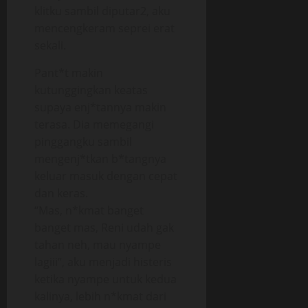
klitku sambil diputar2, aku
mencengkeram seprei erat
sekali.
Pant*t makin
kutunggingkan keatas
supaya enj*tannya makin
terasa. Dia memegangi
pinggangku sambil
mengenj*tkan b*tangnya
keluar masuk dengan cepat
dan keras.
“Mas, n*kmat banget
banget mas, Reni udah gak
tahan neh, mau nyampe
lagiii”, aku menjadi histeris
ketika nyampe untuk kedua
kalinya, lebih n*kmat dari