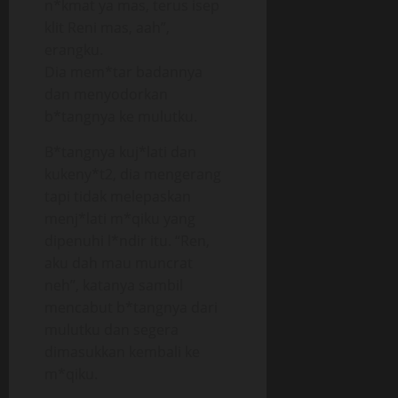
n*kmat ya mas, terus isep
klit Reni mas, aah”,
erangku.
Dia mem*tar badannya
dan menyodorkan
b*tangnya ke mulutku.
B*tangnya kuj*lati dan
kukeny*t2, dia mengerang
tapi tidak melepaskan
menj*lati m*qiku yang
dipenuhi l*ndir itu. “Ren,
aku dah mau muncrat
neh”, katanya sambil
mencabut b*tangnya dari
mulutku dan segera
dimasukkan kembali ke
m*qiku.