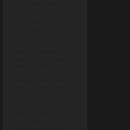
dulu sampe j*mbiku
menjadi basah kuyup,
Pelan pelan j*latannya
mulai menyusuri bib*r
m*qiku terus ke klitku.
Ketika lid*hnya menyentuh
klitku, aku terlonjak
kegelian. Dia menahan
kakiku dan pelan2
dikuakkannya pah*ku
sehingga kepalanya tepat
berada diantara pah*ku.
Lidahnya menyusupi
m*qiku dan menj*lati klitku
yang makin membengkak.
m*qiku berl*ndir, dia
menj*lati l*ndir yang