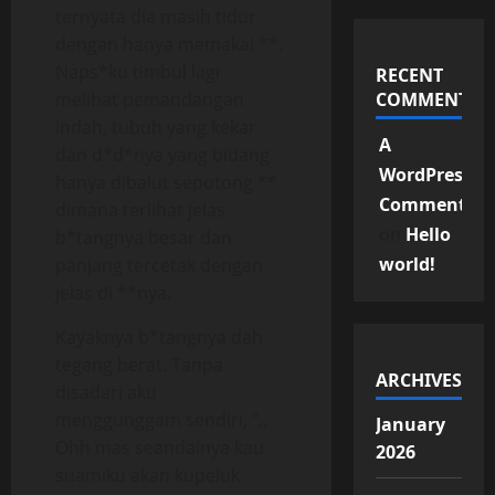
ternyata dia masih tidur
dengan hanya memakai **.
Naps*ku timbul lagi
RECENT
melihat pemandangan
COMMENTS
indah, tubuh yang kekar
A
dan d*d*nya yang bidang
WordPress
hanya dibalut sepotong **
Commenter
dimana terlihat jelas
on
Hello
b*tangnya besar dan
world!
panjang tercetak dengan
jelas di **nya.
Kayaknya b*tangnya dah
tegang berat. Tanpa
ARCHIVES
disadari aku
menggunggam sendiri, “..
January
Ohh mas seandainya kau
2026
suamiku akan kupeluk