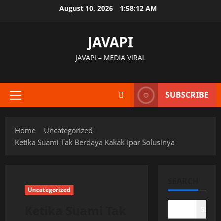
Skip
August 10, 2026
1:58:13 AM
to
content
JAVAPI
JAVAPI – MEDIA VIRAL
SUBSCRIBE
Primary
Menu
Home
Uncategorized
Ketika Suami Tak Berdaya Kakak Ipar Solusinya
SEARCH
Uncategorized
Ketika Suami Tak
Search