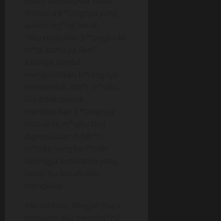
posisi berjongkok tepat
diantara b*tangnya yang
sudah teg*ng berat.
“Aku masukkin b*tangku ke
m*qi kamu ya Ren”,
katanya sambil
mengarahkan b*tangnya
menyentuh bib*r m*qiku.
Dia tidak masuk
menekankan b*tangnya
masuk ke m*qiku tapi
digesek2kan di bib*r
m*qiku yang berl*ndir
sehingga kepalanya yang
besar itu basah dan
mengkilap.
Aku terbuai, dengan mata
terpejam aku mendes*h2