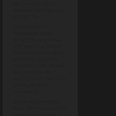
lagi. Dasterku segera
dilepaskannya, begitu juga
br* dan **ku.
Dia meneguk l*ur
memandangi tubuh
tel*nj*ng ku yang mulus,
d*d* yang besar dengan
pent*l yang dah mengeras
dan j*mbiku yang lebat
menutupi me*iku dibawah
sana. Kemudian dia
menc*um serta meng*lum
bib*rku. Aku balas
memeluknya.
Bib*rku digigitnya pelan
pelan, bib*rnya turun terus
menc*umi seluruh lekuk