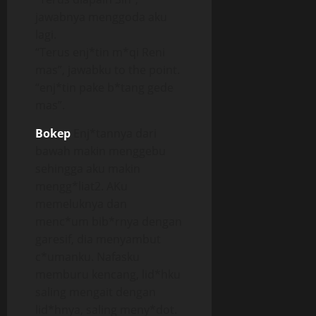
jawabnya menggoda aku
lagi.
“Terus enj*tin m*qi Reni
mas”, jawabku to the point.
“enj*tin pake b*tang gede
mas”.
Bokep
Enj*tannya dari
bawah makin menggebu
sehingga aku makin
mengg*liat2. AKu
memeluknya dan
menc*um bib*rnya dengan
garesif, dia menyambut
c*umanku. Nafasku
memburu kencang, lid*hku
saling mengait dengan
lid*hnya, saling meny*dot.