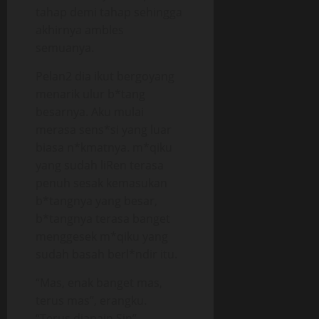
tahap demi tahap sehingga
akhirnya ambles
semuanya.
Pelan2 dia ikut bergoyang
menarik ulur b*tang
besarnya. Aku mulai
merasa sens*si yang luar
biasa n*kmatnya. m*qiku
yang sudah liRen terasa
penuh sesak kemasukan
b*tangnya yang besar,
b*tangnya terasa banget
menggesek m*qiku yang
sudah basah berl*ndir itu.
“Mas, enak banget mas,
terus mas”, erangku.
“Terus diapain Sin”,