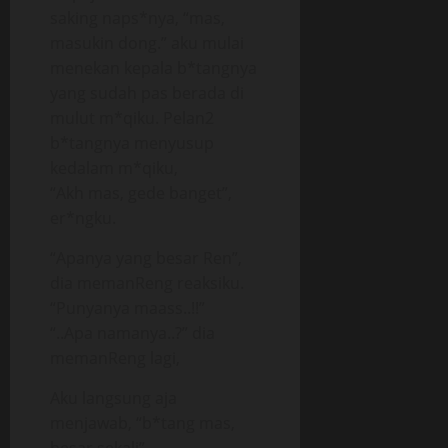
saking naps*nya, “mas,
masukin dong.” aku mulai
menekan kepala b*tangnya
yang sudah pas berada di
mulut m*qiku. Pelan2
b*tangnya menyusup
kedalam m*qiku,
“Akh mas, gede banget”,
er*ngku.
“Apanya yang besar Ren”,
dia memanReng reaksiku.
“Punyanya maass..!!”
“..Apa namanya..?” dia
memanReng lagi,
Aku langsung aja
menjawab, “b*tang mas,