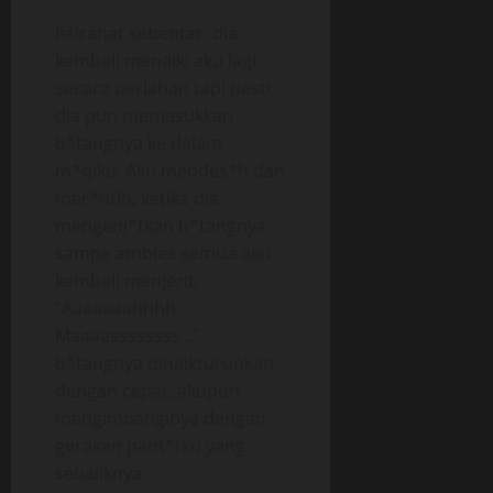
Istirahat sebentar, dia
kembali menaiki aku lagi,
secara perlahan tapi pasti
dia pun memasukkan
b*tangnya ke dalam
m*qiku. Aku mendes*h dan
mer*ntih, ketika dia
mengenj*tkan b*tangnya
sampe ambles semua aku
kembali menjerit,
“Aaaaaaahhhh ,
Maaaassssssss ..”.
b*tangnya dinaikturunkan
dengan cepat, akupun
mengimbanginya dengan
gerakan pant*tku yang
sebaliknya.