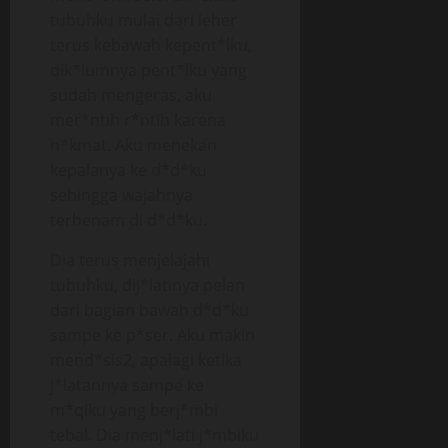
tubuhku mulai dari leher
terus kebawah kepent*lku,
dik*lumnya pent*lku yang
sudah mengeras, aku
mer*ntih r*ntih karena
n*kmat. Aku menekan
kepalanya ke d*d*ku
sehingga wajahnya
terbenam di d*d*ku.
Dia terus menjelajahi
tubuhku, dij*latinya pelan
dari bagian bawah d*d*ku
sampe ke p*ser. Aku makin
mend*sis2, apalagi ketika
j*latannya sampe ke
m*qiku yang berj*mbi
tebal. Dia menj*lati j*mbiku