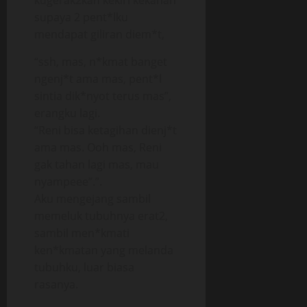
kugerak2kan kekiri kekanan
supaya 2 pent*lku
mendapat giliran diem*t,
“ssh, mas, n*kmat banget
ngenj*t ama mas, pent*l
sintia dik*nyot terus mas”,
erangku lagi.
“Reni bisa ketagihan dienj*t
ama mas. Ooh mas, Reni
gak tahan lagi mas, mau
nyampeee”.”.
Aku mengejang sambil
memeluk tubuhnya erat2,
sambil men*kmati
ken*kmatan yang melanda
tubuhku, luar biasa
rasanya.