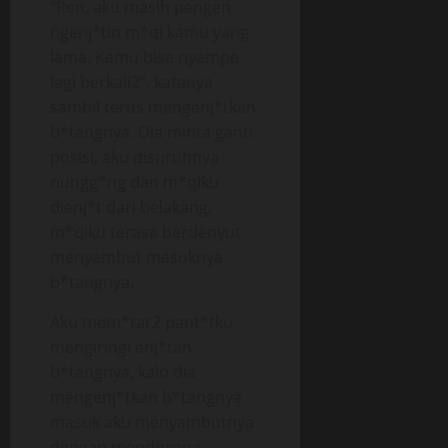
“Ren, aku masih pengen
ngenj*tin m*qi kamu yang
lama. Kamu bisa nyampe
lagi berkali2”, katanya
sambil terus mengenj*tkan
b*tangnya. Dia minta ganti
posisi, aku disuruhnya
nungg*ng dan m*qiku
dienj*t dari belakang,
m*qiku terasa berdenyut
menyambut masuknya
b*tangnya.
Aku mem*tar2 pant*tku
mengiringi enj*tan
b*tangnya, kalo dia
mengenj*tkan b*tangnya
masuk aku menyambutnya
dengan mendorong