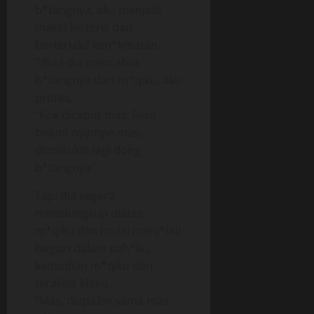
b*tangnya, aku menjadi
makin histeris dan
berteriak2 ken*kmatan.
Tiba2 dia mencabut
b*tangnya dari m*qiku, aku
protes,
“Kok dicabut mas, Reni
belum nyampe mas,
dimasukin lagi dong
b*tangnya”.
Tapi dia segera
menelungkup diatas
m*qiku dan mulai menj*lati
bagian dalam pah*ku,
kemudian m*qiku dan
terakhir klitku.
“Mas, diapa2in sama mas