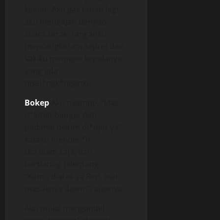
keluar. Aku gak tahan lagi,
aku mengejan dengan
suara serak, tanganku
mencengkeram seprei dan
kakiku menjepit kepalanya
yang ada
disel*ngk*nganku.
Bokep
Aku nyampe. “Mas,
n*kmat banget deh,
padahal belum di*njot ya”,
kataku mendes*h.
Dia diam saja, dan
berbaring telentang.
“Kamu diatas ya Ren, biar
masuknya dalem”, ajaknya.
Aku mulai mengambil