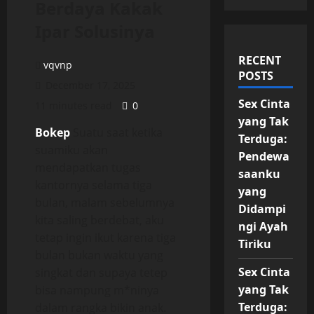
Berdaya Kakak
Ipar Solusinya
RECENT
vqvnp
POSTS
December 17, 2025
Sex Cinta
11 minutes read
0
yang Tak
Bokep
Suatu saat ketika
Terduga:
suamiku akan
Pendewa
mendapatkan tugas
saanku
kantornya selama tiga
yang
bulan, malam sebelumnya
Didampi
kita saling berdebat, aku
ngi Ayah
tetap ingin ikut karena tiga
Tiriku
bulan bukan waktu yang
Sex Cinta
singkat dan supaya tetep
yang Tak
bisa nampung m*ninya
Terduga:
dalam rangka bikin anak.