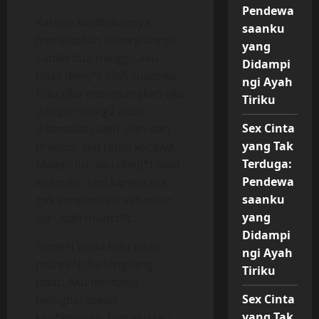
Pendewa
Karena kesibukannya
saanku
menyiapkan kepergiannya
yang
sudah dua minggu aku
Didampi
tidak dienj*t oleh suamiku.
ngi Ayah
Dia coba menenangkan aku
Tiriku
dengan iming2 akan
Sex Cinta
dibawakan oleh oleh dari
yang Tak
prancis, aku tetap kecewa.
Terduga:
Malem itu, aku dienj*t oleh
Pendewa
suamiku, tapi karena dia
saanku
gak konsentrasi sebentar
yang
aja udah muncr*t.
Didampi
Seperti biasa kalu udah
ngi Ayah
muncr*t dia langsung
Tiriku
tidur. Aku memang
Sex Cinta
mengharapkan
yang Tak
ken*kmatan, tapi aku tau