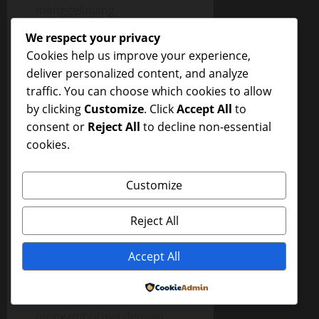
menggelinjang.
We respect your privacy
Aku gak bisa menahan diri
Cookies help us improve your experience,
lagi. Segera m*qiku
deliver personalized content, and analyze
kuarahkan ke b*tangnya
traffic. You can choose which cookies to allow
yang sudah teg*ng berat,
by clicking
Customize
. Click
Accept All
to
kutekan sehingga
consent or
Reject All
to decline non-essential
b*tangnya kembali amblas
cookies.
di m*qiku. Aku mulai
mengg*yang pant*tku
turun naik, mengoc*k
Customize
b*tangnya dengan m*qiku.
Dia memlintir pent*lku, aku
Reject All
mendes*h2.
Accept All
Karena aku diatas maka
aku yang pegang kendali,
Powered by
bib*rnya kuc*um dan dia
menyambutnya dengan