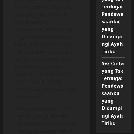
Terduga:
bahwa suamiku payah kalo
Pendewa
diranjang, yah akhirnya
saanku
hanya menjadi
yang
menampung m*ninya saja .
Didampi
Pagi hari setelah suamiku
ngi Ayah
berangkat ke airport , aku
Tiriku
menyediakan makan pagi,
kali ini hanya untuk kakak
Sex Cinta
iparku saja yang diminta
yang Tak
suamiku untuk menem*ni
Terduga:
aku selama dia pergi.
Pendewa
setelah siap aku memanggil
saanku
kakak iparku.
yang
Didampi
“Mas, sarapan mas..”. Aku
ngi Ayah
memanggilnya sembari
Tiriku
mendorong pintunya untuk
melongok kedalam kamar,