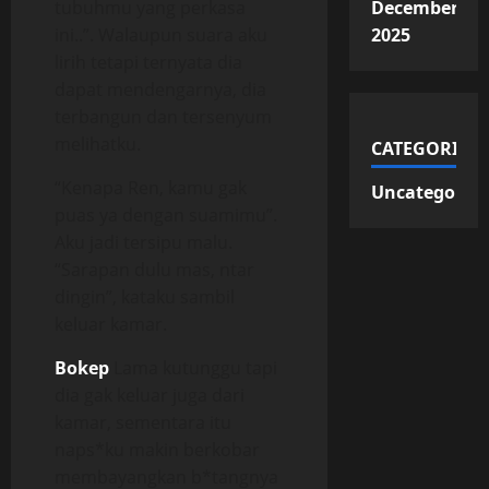
tubuhmu yang perkasa
December
ini..”. Walaupun suara aku
2025
lirih tetapi ternyata dia
dapat mendengarnya, dia
terbangun dan tersenyum
melihatku.
CATEGORIES
“Kenapa Ren, kamu gak
Uncategorize
puas ya dengan suamimu”.
Aku jadi tersipu malu.
“Sarapan dulu mas, ntar
dingin”, kataku sambil
keluar kamar.
Bokep
Lama kutunggu tapi
dia gak keluar juga dari
kamar, sementara itu
naps*ku makin berkobar
membayangkan b*tangnya