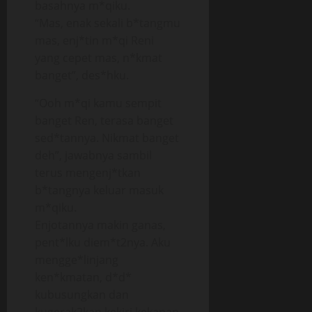
basahnya m*qiku.
“Mas, enak sekali b*tangmu
mas, enj*tin m*qi Reni
yang cepet mas, n*kmat
banget”, des*hku.
“Ooh m*qi kamu sempit
banget Ren, terasa banget
sed*tannya. Nikmat banget
deh”, jawabnya sambil
terus mengenj*tkan
b*tangnya keluar masuk
m*qiku.
Enjotannya makin ganas,
pent*lku diem*t2nya. Aku
mengge*linjang
ken*kmatan, d*d*
kubusungkan dan