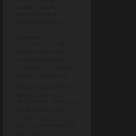
Dia diam saja, aku
berinisiatif menaiki
tubuhnya. Kusodorkan
pent*lku ke mulutnya,
segera pent*lku
dikeny*t2nya, naps*ku
mulai memuncak lagi. Aku
menggeser ke depan
sehingga m*qiku berada
didepan mulutnya lagi.
“Mas, j*lat dong m*qi Reni,
klitnya juga ya mas”.
Dia mulai menj*lati m*qiku
dan klitku dihis*pnya,
kadang2 digig*tnya pelan,
“Aah, mas, diem*t aja mas,
jangan dig*git”, des*hku