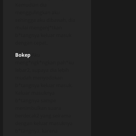
Kemudian dia
menggulingkan aku
sehingga aku dibawah, dia
mulai mengenj*tkan
b*tangnya keluar masuk
dengan cepat.
Bokep
Aku
meng*ngk*ngkan pah*ku
lebar2, supaya dia lebih
mudah menyodokan
b*tangnya keluar masuk.
Keluar masuknya
b*tangnya sampe
menimbulkan suara
berdecak2 yang seirama
dengan keluar masuknya
b*tangnya, karena