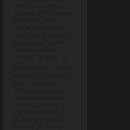
“Kamu pengen ngerasain
b*tangku ya Ren”, katanya
terus terang. “Belum
pernah ya ngerasain
b*tang segede aku punya.
Aku juga naps* ngeliat
kamu Ren, bodi kamu
merangs*ng banget deh”.
Dia bangun dalam keadaan
tel*njang bulat menuju ke
tempat aku berdiri.
b*tangnya yang tegang
berat berayun2 seirama
jalannya. Dia segera
memelukku dan menarikku
ke ranjang, dirumah
memang gak ada siapa2