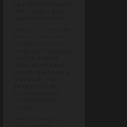
yang besar dan panjang itu.
“Mas”, panggilku lagi, tapi
tetap gak ada jawaban.
Aku berdiri dan kembali ke
kamarnya. Dia rupanya
sedang telentang sambil
mengusap2 b*tangnya dari
luar **nya. Ketika dia
melihat aku ada dipintu
kamar, sengaja dia pelan2
menurunkan **nya
sehingga nongollah
b*tangnya yang besar
meng*cung dengan
gagahnya.
Aku terbelalak ngeliat
b*tang segede itu.