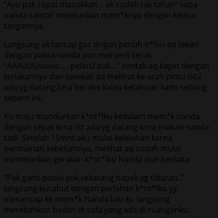
“Ayo pak cepat masukkan… ak sudah tak tahan” sapa
nanda sambil melebarkan mem*knya dengan kedua
tangannya.
Langsung ak tancap gas dngan penuh n*fsu aq tekan
dengan paksa nanda pun menjerit keras
“AAAUUUuuuu….. pelan2 pak…” sontak aq kaget dengan
teriakannya dan sesekali aq melihat ke arah pintu tkt2
ada yg datang bisa berabe kalau ketahuan kami sedang
seperti ini,
Ku maju mundurkan k*nt*lku kedalam mem*k nanda
dengan cepat krna tkt ada yg datang krna triakan nanda
tadi. Setelah 15mnt aku mulai kelelahan karna
permainan sebelumnya, melihat aq sudah mulai
memelankan gerakan k*nt*lku Nanda pun berkata
“Pak ganti posisi yuk,sekarang bapak yg tiduran..”
langsung kucabut dengan perlahan k*nt*lku yg
menancap ke mem*k Nanda lalu ku langsung
merebahkan badan di sofa yang ada di ruanganku.