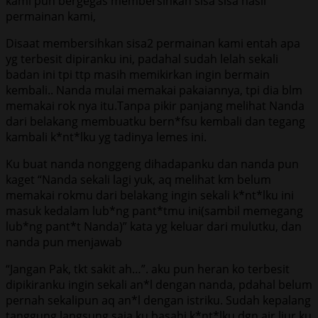
kami pun bergegas membersihkan sisa sisa hasil
permainan kami,
Disaat membersihkan sisa2 permainan kami entah apa
yg terbesit dipiranku ini, padahal sudah lelah sekali
badan ini tpi ttp masih memikirkan ingin bermain
kembali.. Nanda mulai memakai pakaiannya, tpi dia blm
memakai rok nya itu.Tanpa pikir panjang melihat Nanda
dari belakang membuatku bern*fsu kembali dan tegang
kambali k*nt*lku yg tadinya lemes ini.
Ku buat nanda nonggeng dihadapanku dan nanda pun
kaget “Nanda sekali lagi yuk, aq melihat km belum
memakai rokmu dari belakang ingin sekali k*nt*lku ini
masuk kedalam lub*ng pant*tmu ini(sambil memegang
lub*ng pant*t Nanda)” kata yg keluar dari mulutku, dan
nanda pun menjawab
“Jangan Pak, tkt sakit ah…”. aku pun heran ko terbesit
dipikiranku ingin sekali an*l dengan nanda, pdahal belum
pernah sekalipun aq an*l dengan istriku. Sudah kepalang
tanggung langsung saja ku basahi k*nt*lku dgn air liur ku