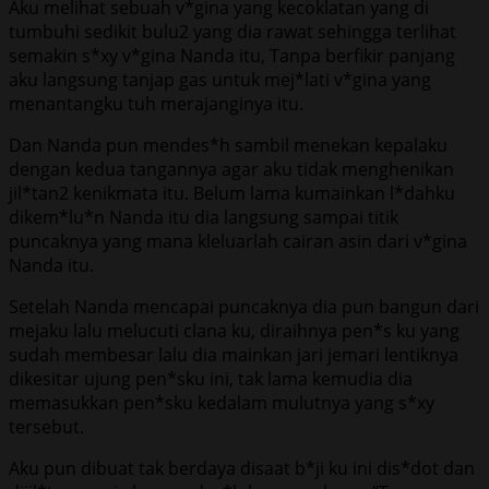
Aku melihat sebuah v*gina yang kecoklatan yang di
tumbuhi sedikit bulu2 yang dia rawat sehingga terlihat
semakin s*xy v*gina Nanda itu, Tanpa berfikir panjang
aku langsung tanjap gas untuk mej*lati v*gina yang
menantangku tuh merajanginya itu.
Dan Nanda pun mendes*h sambil menekan kepalaku
dengan kedua tangannya agar aku tidak menghenikan
jil*tan2 kenikmata itu. Belum lama kumainkan l*dahku
dikem*lu*n Nanda itu dia langsung sampai titik
puncaknya yang mana kleluarlah cairan asin dari v*gina
Nanda itu.
Setelah Nanda mencapai puncaknya dia pun bangun dari
mejaku lalu melucuti clana ku, diraihnya pen*s ku yang
sudah membesar lalu dia mainkan jari jemari lentiknya
dikesitar ujung pen*sku ini, tak lama kemudia dia
memasukkan pen*sku kedalam mulutnya yang s*xy
tersebut.
Aku pun dibuat tak berdaya disaat b*ji ku ini dis*dot dan