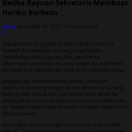
Ketika Rayuan Sekretaris Membuat
Hariku Berbeda
vqvnp
December 14, 2025
13 minutes read
0
Sebuah kisah yang telah ku alami sendiri, cerita ini
berawal dari pekerjaan ku yang sangat padat.
Perkenalkan sebut saja aku Didi, awal cerita…
dikarenakan perkerjaan ku yang sangat sibuk di kantor,
sehingga saat dikantor aku tidak kenal waktu jam kerja..
Mungkin aku tidak menyadari bahwa selama ini
sekertaris ku sering menggoda aku dengan cara2 yang
kadang tidak masuk akal, tapi dikarenakan sibuk nya
pekerjaan ku selama ini aku tidak hirau kan sekertarisku
ini. Padahal sekertarisku ini sudah menikah, tetapi belum
dikarunia anak.
Ya mungkin dia belum ingin mempunyai anak terlebih
dahulu.. Singkat cerita pada suatu hari, saat itu kerjaan