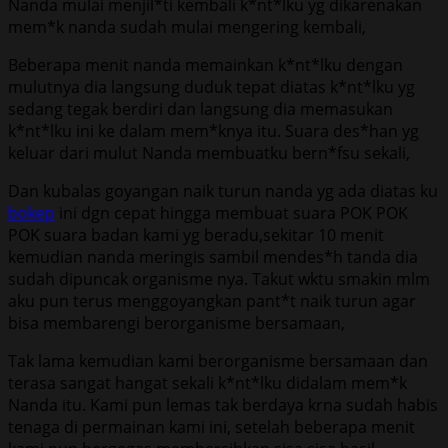
Nanda mulai menjil*ti kembali k*nt*lku yg dikarenakan
mem*k nanda sudah mulai mengering kembali,
Beberapa menit nanda memainkan k*nt*lku dengan
mulutnya dia langsung duduk tepat diatas k*nt*lku yg
sedang tegak berdiri dan langsung dia memasukan
k*nt*lku ini ke dalam mem*knya itu. Suara des*han yg
keluar dari mulut Nanda membuatku bern*fsu sekali,
Dan kubalas goyangan naik turun nanda yg ada diatas ku
bokep
ini dgn cepat hingga membuat suara POK POK
POK suara badan kami yg beradu,sekitar 10 menit
kemudian nanda meringis sambil mendes*h tanda dia
sudah dipuncak organisme nya. Takut wktu smakin mlm
aku pun terus menggoyangkan pant*t naik turun agar
bisa membarengi berorganisme bersamaan,
Tak lama kemudian kami berorganisme bersamaan dan
terasa sangat hangat sekali k*nt*lku didalam mem*k
Nanda itu. Kami pun lemas tak berdaya krna sudah habis
tenaga di permainan kami ini, setelah beberapa menit