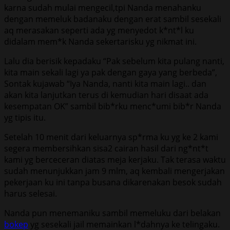
karna sudah mulai mengecil,tpi Nanda menahanku
dengan memeluk badanaku dengan erat sambil sesekali
aq merasakan seperti ada yg menyedot k*nt*l ku
didalam mem*k Nanda sekertarisku yg nikmat ini.
Lalu dia berisik kepadaku “Pak sebelum kita pulang nanti,
kita main sekali lagi ya pak dengan gaya yang berbeda”,
Sontak kujawab “Iya Nanda, nanti kita main lagi.. dan
akan kita lanjutkan terus di kemudian hari disaat ada
kesempatan OK” sambil bib*rku menc*umi bib*r Nanda
yg tipis itu.
Setelah 10 menit dari keluarnya sp*rma ku yg ke 2 kami
segera membersihkan sisa2 cairan hasil dari ng*nt*t
kami yg berceceran diatas meja kerjaku. Tak terasa waktu
sudah menunjukkan jam 9 mlm, aq kembali mengerjakan
pekerjaan ku ini tanpa busana dikarenakan besok sudah
harus selesai.
Nanda pun menemaniku sambil memeluku dari belakan
bokep
yg sesekali jail memainkan l*dahnya ke telingaku.