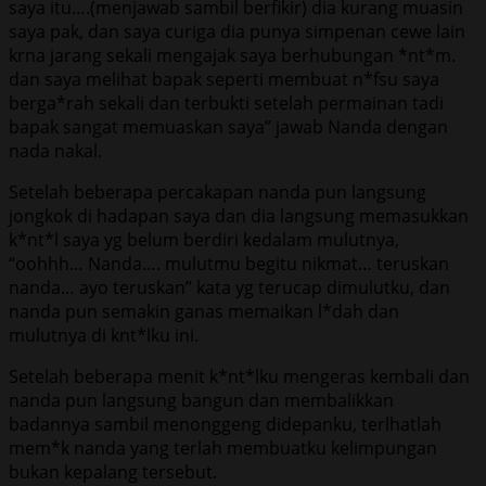
saya itu….(menjawab sambil berfikir) dia kurang muasin
saya pak, dan saya curiga dia punya simpenan cewe lain
krna jarang sekali mengajak saya berhubungan *nt*m.
dan saya melihat bapak seperti membuat n*fsu saya
berga*rah sekali dan terbukti setelah permainan tadi
bapak sangat memuaskan saya” jawab Nanda dengan
nada nakal.
Setelah beberapa percakapan nanda pun langsung
jongkok di hadapan saya dan dia langsung memasukkan
k*nt*l saya yg belum berdiri kedalam mulutnya,
“oohhh… Nanda…. mulutmu begitu nikmat… teruskan
nanda… ayo teruskan” kata yg terucap dimulutku, dan
nanda pun semakin ganas memaikan l*dah dan
mulutnya di knt*lku ini.
Setelah beberapa menit k*nt*lku mengeras kembali dan
nanda pun langsung bangun dan membalikkan
badannya sambil menonggeng didepanku, terlhatlah
mem*k nanda yang terlah membuatku kelimpungan
bukan kepalang tersebut.