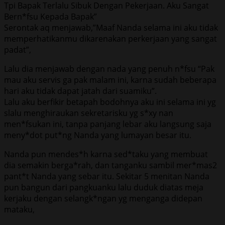
Tpi Bapak Terlalu Sibuk Dengan Pekerjaan. Aku Sangat
Bern*fsu Kepada Bapak”
Serontak aq menjawab,”Maaf Nanda selama ini aku tidak
memperhatikanmu dikarenakan perkerjaan yang sangat
padat”,
Lalu dia menjawab dengan nada yang penuh n*fsu “Pak
mau aku servis ga pak malam ini, karna sudah beberapa
hari aku tidak dapat jatah dari suamiku”.
Lalu aku berfikir betapah bodohnya aku ini selama ini yg
slalu menghiraukan sekretarisku yg s*xy nan
men*fsukan ini, tanpa panjang lebar aku langsung saja
meny*dot put*ng Nanda yang lumayan besar itu.
Nanda pun mendes*h karna sed*taku yang membuat
dia semakin berga*rah, dan tanganku sambil mer*mas2
pant*t Nanda yang sebar itu. Sekitar 5 menitan Nanda
pun bangun dari pangkuanku lalu duduk diatas meja
kerjaku dengan selangk*ngan yg menganga didepan
mataku,