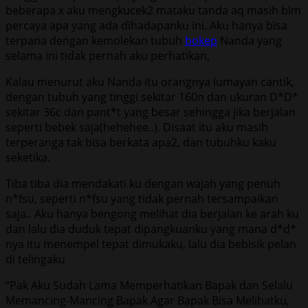
beberapa x aku mengkucek2 mataku tanda aq masih blm
percaya apa yang ada dihadapanku ini. Aku hanya bisa
terpana dengan kemolekan tubuh
bokep
Nanda yang
selama ini tidak pernah aku perhatikan,
Kalau menurut aku Nanda itu orangnya lumayan cantik,
dengan tubuh yang tinggi sekitar 160n dan ukuran D*D*
sekitar 36c dan pant*t yang besar sehingga jika berjalan
seperti bebek saja(hehehee..). Disaat itu aku masih
terperanga tak bisa berkata apa2, dan tubuhku kaku
seketika.
Tiba tiba dia mendakati ku dengan wajah yang penuh
n*fsu, seperti n*fsu yang tidak pernah tersampaikan
saja.. Aku hanya bengong melihat dia berjalan ke arah ku
dan lalu dia duduk tepat dipangkuanku yang mana d*d*
nya itu menempel tepat dimukaku, lalu dia bebisik pelan
di telingaku
“Pak Aku Sudah Lama Memperhatikan Bapak dan Selalu
Memancing-Mancing Bapak Agar Bapak Bisa Melihatku,