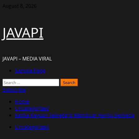
Skip
August 8, 2026
to
content
JAVAPI
JAVAPI – MEDIA VIRAL
Primary
Sample Page
Menu
Search
for:
Subscribe
Home
Uncategorized
Ketika Rayuan Sekretaris Membuat Hariku Berbeda
Uncategorized