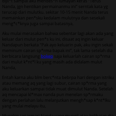
dijil*t sampai aku mendes*h lumayan keras “Terus
Nanda, jgn hentikan permainanmu ini” serntak kata yg
terucap dari mulutku. sekitar 10-15 menit Nanda terus
memainkan pen*sku kedalam mulutnya dan sesekali
meng*c*knya juga sampai batasnya,
Aku mulai merasakan bahwa sebentar lagi akan ada yang
keluar dari mulut pen*s ku ini, disaat aq ingin keluar
Nandapun berkata “Pak ayo keluarin pak, aku ingin sekali
meminum cairan sp*rma bapak ini”, tak lama setelah dia
berbicara langsung
bokep
saja keluarlah cairan sp*rma
dari mulut k*nt*l ku yang masih ada didalam mulut
Nanda,
Entah karna aku blm berc*nta bebrpa hari dengan istriku
atau memang aq yang lagi subur, cairan sp*rma yang
aku keluarkan sampai tidak muat dimulut Nanda. Setelah
aq mencapai kl*max nanda pun menelan sp*rmaku
dengan perlahan lalu melanjutkan mengh*sap k*nt*lku
yang mulai melayu itu,
Mungkin jari jemari Nanda yang mungil atau kelihaian dia