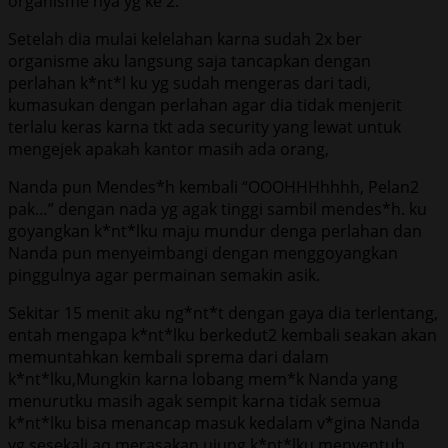
organisme nya yg ke 2.
Setelah dia mulai kelelahan karna sudah 2x ber
organisme aku langsung saja tancapkan dengan
perlahan k*nt*l ku yg sudah mengeras dari tadi,
kumasukan dengan perlahan agar dia tidak menjerit
terlalu keras karna tkt ada security yang lewat untuk
mengejek apakah kantor masih ada orang,
Nanda pun Mendes*h kembali “OOOHHHhhhh, Pelan2
pak…” dengan nada yg agak tinggi sambil mendes*h. ku
goyangkan k*nt*lku maju mundur denga perlahan dan
Nanda pun menyeimbangi dengan menggoyangkan
pinggulnya agar permainan semakin asik.
Sekitar 15 menit aku ng*nt*t dengan gaya dia terlentang,
entah mengapa k*nt*lku berkedut2 kembali seakan akan
memuntahkan kembali sprema dari dalam
k*nt*lku,Mungkin karna lobang mem*k Nanda yang
menurutku masih agak sempit karna tidak semua
k*nt*lku bisa menancap masuk kedalam v*gina Nanda
yg sesekali aq merasakan ujung k*nt*lku menyentuh