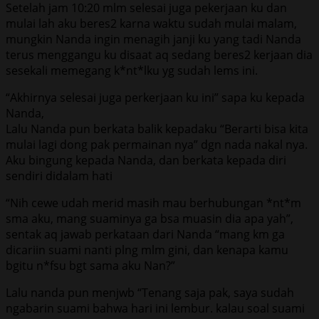
Setelah jam 10:20 mlm selesai juga pekerjaan ku dan
mulai lah aku beres2 karna waktu sudah mulai malam,
mungkin Nanda ingin menagih janji ku yang tadi Nanda
terus menggangu ku disaat aq sedang beres2 kerjaan dia
sesekali memegang k*nt*lku yg sudah lems ini.
“Akhirnya selesai juga perkerjaan ku ini” sapa ku kepada
Nanda,
Lalu Nanda pun berkata balik kepadaku “Berarti bisa kita
mulai lagi dong pak permainan nya” dgn nada nakal nya.
Aku bingung kepada Nanda, dan berkata kepada diri
sendiri didalam hati
“Nih cewe udah merid masih mau berhubungan *nt*m
sma aku, mang suaminya ga bsa muasin dia apa yah”,
sentak aq jawab perkataan dari Nanda “mang km ga
dicariin suami nanti plng mlm gini, dan kenapa kamu
bgitu n*fsu bgt sama aku Nan?”
Lalu nanda pun menjwb “Tenang saja pak, saya sudah
ngabarin suami bahwa hari ini lembur. kalau soal suami