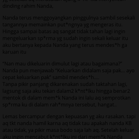
dinding rahim Nanda,
Nanda terus menggoyangkan pinggulnya sambil sesekali
tangannya memainkan put*ngnya yg mengeras itu.
Hingga sampai batas aq sangat tidak tahan lagi ingin
mengeluarkan sp*rma yg sudah ingin sekali keluar itu
aku bertanya kepada Nanda yang terus mendes*h ga
karuan itu
“Nan mau dikeluarin dimulut lagi atau bagaimana?”
Nanda pun menjawab “Keluarkan didalam saja pak… ayo
cepat keluarkan pak” sambil mendes*h….
Tanpa pikir panjang dikarenakan sudah taktahan lagi,
lagsung saja aku tekan dalam2 k*nt*lku hingga benar2
mentok di dalam mem*k Nanda ini lalu aq semprotkan
sp*rma ku di dalam rah*mnya tersebut, hangat..
Lemas bercampur dengan kepuasan yg aku rasakan. tapi
aq tkt nanda hamil karna aq tidak tau apakah nanda KB
atau tidak, ya pikir masa bodo saja lah aq. Setelah keluar
aku ingin mencabut k*nt*lku ini dari mem*k Nanda