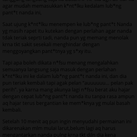
agar mudah memasukkan k*nt*lku kedalam lub*ng
pant*t nanda ini,
Saat ujung k*nt*lku menempen ke lub*ng pant*t Nanda
yg masih rapet itu kutekan dengan perlahan agar nanda
tdak teriak seprti tadi, nanda pun yg memang menolak
krna tkt sakit sesekali menghindar dengan
menggoyangkan pant*tnya yg s*xy itu.
Tapi apa boleh dikata n*fsu menang mengalahkan
semuanya langsung saja masuk dengan perlahan
k*nt*lku ini ke dalam lub*ng pant*t nanda ini, dan dia
pun teriak kembali tapi agak pelan “auuuuuu… pelan pak
perih”. ya karna mang akunya lagi n*fsu berat aku hajar
dengan cepat lub*ng pant*t nanda itu tanpa rasa ampun
aq hajar terus bergantian ke mem*knya yg mulai basah
kembali.
Setelah 10 menit aq pun ingin menyudahi permainan ini
dikarenakan mlm mulai larut,belum lagi aq harus
mengantarkan nanda pulng krna tkt djln dia kena