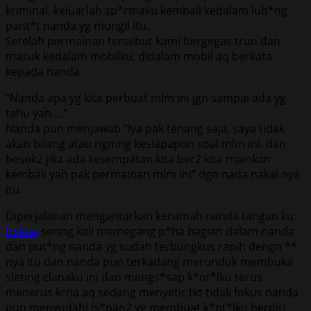
kriminal. keluarlah sp*rmaku kembali kedalam lub*ng
pant*t nanda yg mungil itu.
Setelah permainan tersebut kami bergegas trun dan
masuk kedalam mobilku, didalam mobil aq berkata
kepada nanda
“Nanda apa yg kita perbuat mlm ini jgn sampai ada yg
tahu yah….”
Nanda pun menjawab “Iya pak tenang saja, saya tidak
akan bilang atau ngmng kesiapapun soal mlm ini. dan
besok2 jika ada kesempatan kita ber2 kita mainkan
kembali yah pak permainan mlm ini” dgn nada nakal nya
itu.
Diperjalanan mengantarkan kerumah nanda tangan ku
bokep
sering kali memegang p*ha bagian dalam nanda
dan put*ng nanda yg sudah terbungkus rapih dengn **
nya itu dan nanda pun terkadang merunduk membuka
sleting clanaku ini dan mengs*sap k*nt*lku terus
menerus krna aq sedang menyetir,tkt tidak fokus nanda
pun menyudahi is*pan2 yg membuat k*nt*lku berdiri