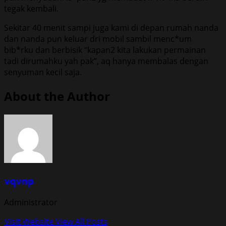
tegak kembali.
Sekitar 40 menit sampi juga kami di depan rumah nanda
dan nanda pun keluar dri mobil sambil menc*um
bib*rku dan berbisik “kapan2 kita lakukan permainan
tadi dirumahku yah pak”, aq hanya membalas dengan
senyuman kecil saja.
About the Author
vqvnp
Administrator
Visit Website
View All Posts