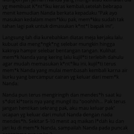
yg membuat K*nt*lku keras kembali,setelah bebrapa
menit kemudian Nanda berkata kepadaku “Pak ayo
masukan kedalam mem*kku pak, mem*kku sudah tak
tahan lagi pak untuk dimasukan k*nt*l bapak ini”,
Langsung lah dia kurebahkan diatas meja kerjaku lalu
kubuat dia meng*ngk*ng selebar mungkin hingga
kakinya hampir selebar bentangan tangan. Kulihat
mem*k Nanda yang kering lalu kujil*ti terlebih dahulu
agar mudah memasukan k*nt*lku ini, kujil*ti terus
mem*k Nanda yang mulai membasah kembali karna air
liurku yang bercampur cairan yg keluar dari mem*k
Nanda.
Nanda pun terus mengiringih dan mendes*h saat ku
s*dot kl*toris nya yang mungil itu “ooohhh… Pak terus
jangan hentikan sekrang pak, aku mau keluar pak”
ucapan yg keluar dari mulut Nanda dengan nada
mendes*h. Sekitar 5-10 menit aq maikan l*dah ku dan
jari ku di mem*k Nanda, sampailah Nanda pada puncak