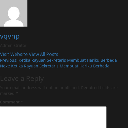
vqvnp
Administrator
Visit Website
View All Posts
Post
Previous:
Ketika Rayuan Sekretaris Membuat Hariku Berbeda
Next:
Ketika Rayuan Sekretaris Membuat Hariku Berbeda
navigation
Leave a Reply
Your email address will not be published.
Required fields are
marked
*
Comment
*