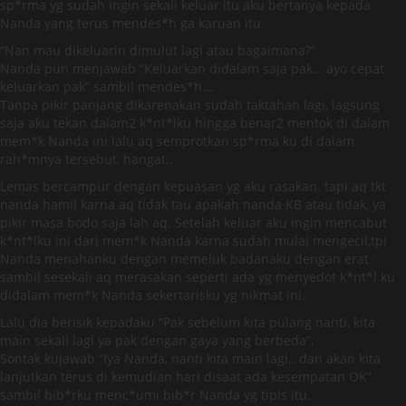
sp*rma yg sudah ingin sekali keluar itu aku bertanya kepada
Nanda yang terus mendes*h ga karuan itu
“Nan mau dikeluarin dimulut lagi atau bagaimana?”
Nanda pun menjawab “Keluarkan didalam saja pak… ayo cepat
keluarkan pak” sambil mendes*h….
Tanpa pikir panjang dikarenakan sudah taktahan lagi, lagsung
saja aku tekan dalam2 k*nt*lku hingga benar2 mentok di dalam
mem*k Nanda ini lalu aq semprotkan sp*rma ku di dalam
rah*mnya tersebut, hangat..
Lemas bercampur dengan kepuasan yg aku rasakan. tapi aq tkt
nanda hamil karna aq tidak tau apakah nanda KB atau tidak, ya
pikir masa bodo saja lah aq. Setelah keluar aku ingin mencabut
k*nt*lku ini dari mem*k Nanda karna sudah mulai mengecil,tpi
Nanda menahanku dengan memeluk badanaku dengan erat
sambil sesekali aq merasakan seperti ada yg menyedot k*nt*l ku
didalam mem*k Nanda sekertarisku yg nikmat ini.
Lalu dia berisik kepadaku “Pak sebelum kita pulang nanti, kita
main sekali lagi ya pak dengan gaya yang berbeda”,
Sontak kujawab “Iya Nanda, nanti kita main lagi.. dan akan kita
lanjutkan terus di kemudian hari disaat ada kesempatan OK”
sambil bib*rku menc*umi bib*r Nanda yg tipis itu.