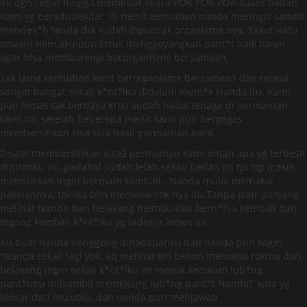
ini dgn cepat hingga membuat suara POK POK POK suara badan
kami yg beradu,sekitar 10 menit kemudian nanda meringis sambil
mendes*h tanda dia sudah dipuncak organisme nya. Takut wktu
smakin mlm aku pun terus menggoyangkan pant*t naik turun
agar bisa membarengi berorganisme bersamaan,
Tak lama kemudian kami berorganisme bersamaan dan terasa
sangat hangat sekali k*nt*lku didalam mem*k Nanda itu. Kami
pun lemas tak berdaya krna sudah habis tenaga di permainan
kami ini, setelah beberapa menit kami pun bergegas
membersihkan sisa sisa hasil permainan kami,
Disaat membersihkan sisa2 permainan kami entah apa yg terbesit
dipiranku ini, padahal sudah lelah sekali badan ini tpi ttp masih
memikirkan ingin bermain kembali.. Nanda mulai memakai
pakaiannya, tpi dia blm memakai rok nya itu.Tanpa pikir panjang
melihat Nanda dari belakang membuatku bern*fsu kembali dan
tegang kambali k*nt*lku yg tadinya lemes ini.
Ku buat nanda nonggeng dihadapanku dan nanda pun kaget
“Nanda sekali lagi yuk, aq melihat km belum memakai rokmu dari
belakang ingin sekali k*nt*lku ini masuk kedalam lub*ng
pant*tmu ini(sambil memegang lub*ng pant*t Nanda)” kata yg
keluar dari mulutku, dan nanda pun menjawab