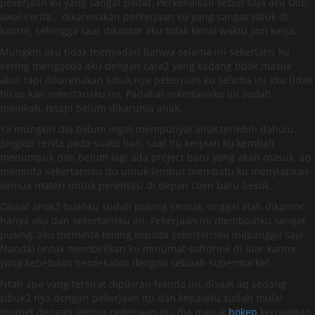
pekerjaan ku yang sangat padat. Perkenalkan sebut saja aku Didi,
awal cerita… dikarenakan perkerjaan ku yang sangat sibuk di
kantor, sehingga saat dikantor aku tidak kenal waktu jam kerja..
Mungkin aku tidak menyadari bahwa selama ini sekertaris ku
sering menggoda aku dengan cara2 yang kadang tidak masuk
akal, tapi dikarenakan sibuk nya pekerjaan ku selama ini aku tidak
hirau kan sekertarisku ini. Padahal sekertarisku ini sudah
menikah, tetapi belum dikarunia anak.
Ya mungkin dia belum ingin mempunyai anak terlebih dahulu..
Singkat cerita pada suatu hari, saat itu kerjaan ku kembali
menumpuk dan belum lagi ada project baru yang akan masuk. aq
meminta sekertarisku itu untuk lembur membatu ku menyiapkan
semua materi untuk perentasi di depan clien baru besok.
Disaat anak2 buahku sudah pulang semua, tinggal alah dikantor
hanya aku dan sekertarisku ini. Pekerjaan ini membuatku sangat
pusing, aku meminta tolong kepada sekertarisku ini(panggil saja
Nanda) untuk membelikan ku minumat softdrink di luar kantor
yang kebetulan berdekatan dengan sebuah supermarket.
Ntah apa yang tersirat dipikiran Nanda ini, disaat aq sedang
sibuk2 nya dengan pekerjaan itu dan kepalaku sudah mulai
mumet dengan semua pekerjaan itu, dia masuk
bokep
keruangan