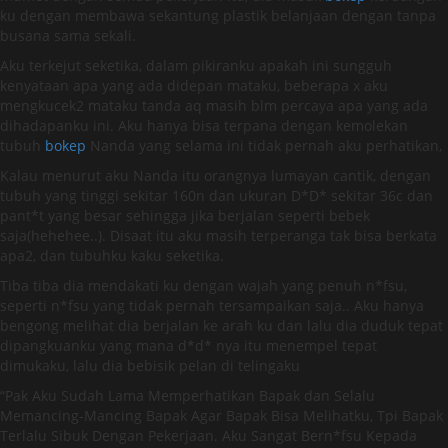
ku dengan membawa sekantung plastik belanjaan dengan tanpa
busana sama sekali.
Aku terkejut seketika, dalam pikiranku apakah ini sungguh
kenyataan apa yang ada didepan mataku, beberapa x aku
mengkucek2 mataku tanda aq masih blm percaya apa yang ada
dihadapanku ini. Aku hanya bisa terpana dengan kemolekan
tubuh
bokep
Nanda yang selama ini tidak pernah aku perhatikan,
Kalau menurut aku Nanda itu orangnya lumayan cantik, dengan
tubuh yang tinggi sekitar 160n dan ukuran D*D* sekitar 36c dan
pant*t yang besar sehingga jika berjalan seperti bebek
saja(hehehee..). Disaat itu aku masih terperanga tak bisa berkata
apa2, dan tubuhku kaku seketika.
Tiba tiba dia mendakati ku dengan wajah yang penuh n*fsu,
seperti n*fsu yang tidak pernah tersampaikan saja.. Aku hanya
bengong melihat dia berjalan ke arah ku dan lalu dia duduk tepat
dipangkuanku yang mana d*d* nya itu menempel tepat
dimukaku, lalu dia bebisik pelan di telingaku
“Pak Aku Sudah Lama Memperhatikan Bapak dan Selalu
Memancing-Mancing Bapak Agar Bapak Bisa Melihatku, Tpi Bapak
Terlalu Sibuk Dengan Pekerjaan. Aku Sangat Bern*fsu Kepada