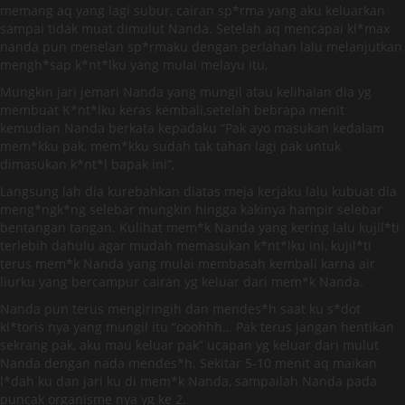
memang aq yang lagi subur, cairan sp*rma yang aku keluarkan
sampai tidak muat dimulut Nanda. Setelah aq mencapai kl*max
nanda pun menelan sp*rmaku dengan perlahan lalu melanjutkan
mengh*sap k*nt*lku yang mulai melayu itu,
Mungkin jari jemari Nanda yang mungil atau kelihaian dia yg
membuat K*nt*lku keras kembali,setelah bebrapa menit
kemudian Nanda berkata kepadaku “Pak ayo masukan kedalam
mem*kku pak, mem*kku sudah tak tahan lagi pak untuk
dimasukan k*nt*l bapak ini”,
Langsung lah dia kurebahkan diatas meja kerjaku lalu kubuat dia
meng*ngk*ng selebar mungkin hingga kakinya hampir selebar
bentangan tangan. Kulihat mem*k Nanda yang kering lalu kujil*ti
terlebih dahulu agar mudah memasukan k*nt*lku ini, kujil*ti
terus mem*k Nanda yang mulai membasah kembali karna air
liurku yang bercampur cairan yg keluar dari mem*k Nanda.
Nanda pun terus mengiringih dan mendes*h saat ku s*dot
kl*toris nya yang mungil itu “ooohhh… Pak terus jangan hentikan
sekrang pak, aku mau keluar pak” ucapan yg keluar dari mulut
Nanda dengan nada mendes*h. Sekitar 5-10 menit aq maikan
l*dah ku dan jari ku di mem*k Nanda, sampailah Nanda pada
puncak organisme nya yg ke 2.