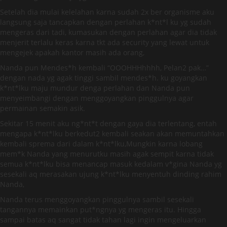
Setelah dia mulai kelelahan karna sudah 2x ber organisme aku
langsung saja tancapkan dengan perlahan k*nt*l ku yg sudah
mengeras dari tadi, kumasukan dengan perlahan agar dia tidak
menjerit terlalu keras karna tkt ada security yang lewat untuk
mengejek apakah kantor masih ada orang,
Nanda pun Mendes*h kembali “OOOHHHhhhh, Pelan2 pak…”
dengan nada yg agak tinggi sambil mendes*h. ku goyangkan
k*nt*lku maju mundur denga perlahan dan Nanda pun
menyeimbangi dengan menggoyangkan pinggulnya agar
permainan semakin asik.
Sekitar 15 menit aku ng*nt*t dengan gaya dia terlentang, entah
mengapa k*nt*lku berkedut2 kembali seakan akan memuntahkan
kembali sprema dari dalam k*nt*lku,Mungkin karna lobang
mem*k Nanda yang menurutku masih agak sempit karna tidak
semua k*nt*lku bisa menancap masuk kedalam v*gina Nanda yg
sesekali aq merasakan ujung k*nt*lku menyentuh dinding rahim
Nanda,
Nanda terus menggoyangkan pinggulnya sambil sesekali
tangannya memainkan put*ngnya yg mengeras itu. Hingga
sampai batas aq sangat tidak tahan lagi ingin mengeluarkan