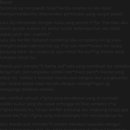
Bapak”
Serontak aq menjawab,”Maaf Nanda selama ini aku tidak
memperhatikanmu dikarenakan perkerjaan yang sangat padat”,
Lalu dia menjawab dengan nada yang penuh n*fsu “Pak mau aku
servis ga pak malam ini, karna sudah beberapa hari aku tidak
dapat jatah dari suamiku”.
Lalu aku berfikir betapah bodohnya aku ini selama ini yg slalu
menghiraukan sekretarisku yg s*xy nan men*fsukan ini, tanpa
panjang lebar aku langsung saja meny*dot put*ng Nanda yang
lumayan besar itu.
Nanda pun mendes*h karna sed*taku yang membuat dia semakin
berga*rah, dan tanganku sambil mer*mas2 pant*t Nanda yang
sebar itu. Sekitar 5 menitan Nanda pun bangun dari pangkuanku
lalu duduk diatas meja kerjaku dengan selangk*ngan yg
menganga didepan mataku,
Aku melihat sebuah v*gina yang kecoklatan yang di tumbuhi
sedikit bulu2 yang dia rawat sehingga terlihat semakin s*xy
v*gina Nanda itu, Tanpa berfikir panjang aku langsung tanjap gas
untuk mej*lati v*gina yang menantangku tuh merajanginya itu.
Dan Nanda pun mendes*h sambil menekan kepalaku dengan
kedua tangannya agar aku tidak menghenikan jil*tan2 kenikmata