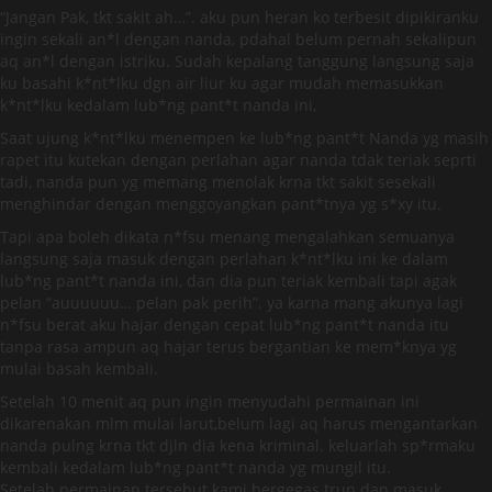
“Jangan Pak, tkt sakit ah…”. aku pun heran ko terbesit dipikiranku
ingin sekali an*l dengan nanda, pdahal belum pernah sekalipun
aq an*l dengan istriku. Sudah kepalang tanggung langsung saja
ku basahi k*nt*lku dgn air liur ku agar mudah memasukkan
k*nt*lku kedalam lub*ng pant*t nanda ini,
Saat ujung k*nt*lku menempen ke lub*ng pant*t Nanda yg masih
rapet itu kutekan dengan perlahan agar nanda tdak teriak seprti
tadi, nanda pun yg memang menolak krna tkt sakit sesekali
menghindar dengan menggoyangkan pant*tnya yg s*xy itu.
Tapi apa boleh dikata n*fsu menang mengalahkan semuanya
langsung saja masuk dengan perlahan k*nt*lku ini ke dalam
lub*ng pant*t nanda ini, dan dia pun teriak kembali tapi agak
pelan “auuuuuu… pelan pak perih”. ya karna mang akunya lagi
n*fsu berat aku hajar dengan cepat lub*ng pant*t nanda itu
tanpa rasa ampun aq hajar terus bergantian ke mem*knya yg
mulai basah kembali.
Setelah 10 menit aq pun ingin menyudahi permainan ini
dikarenakan mlm mulai larut,belum lagi aq harus mengantarkan
nanda pulng krna tkt djln dia kena kriminal. keluarlah sp*rmaku
kembali kedalam lub*ng pant*t nanda yg mungil itu.
Setelah permainan tersebut kami bergegas trun dan masuk