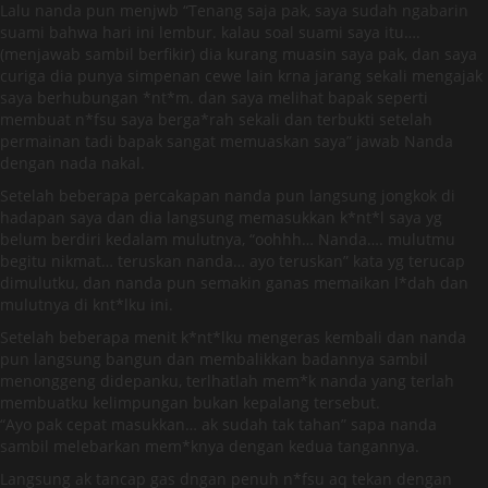
Lalu nanda pun menjwb “Tenang saja pak, saya sudah ngabarin
suami bahwa hari ini lembur. kalau soal suami saya itu….
(menjawab sambil berfikir) dia kurang muasin saya pak, dan saya
curiga dia punya simpenan cewe lain krna jarang sekali mengajak
saya berhubungan *nt*m. dan saya melihat bapak seperti
membuat n*fsu saya berga*rah sekali dan terbukti setelah
permainan tadi bapak sangat memuaskan saya” jawab Nanda
dengan nada nakal.
Setelah beberapa percakapan nanda pun langsung jongkok di
hadapan saya dan dia langsung memasukkan k*nt*l saya yg
belum berdiri kedalam mulutnya, “oohhh… Nanda…. mulutmu
begitu nikmat… teruskan nanda… ayo teruskan” kata yg terucap
dimulutku, dan nanda pun semakin ganas memaikan l*dah dan
mulutnya di knt*lku ini.
Setelah beberapa menit k*nt*lku mengeras kembali dan nanda
pun langsung bangun dan membalikkan badannya sambil
menonggeng didepanku, terlhatlah mem*k nanda yang terlah
membuatku kelimpungan bukan kepalang tersebut.
“Ayo pak cepat masukkan… ak sudah tak tahan” sapa nanda
sambil melebarkan mem*knya dengan kedua tangannya.
Langsung ak tancap gas dngan penuh n*fsu aq tekan dengan