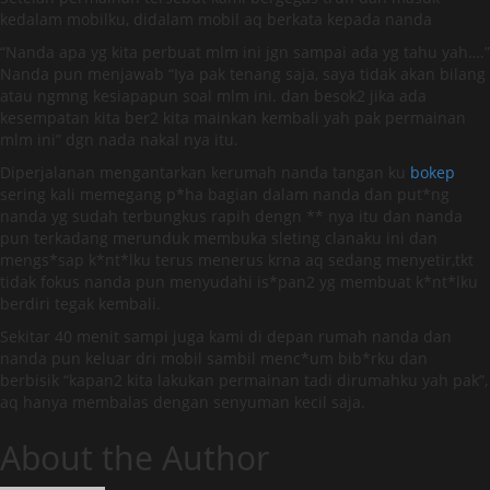
kedalam mobilku, didalam mobil aq berkata kepada nanda
“Nanda apa yg kita perbuat mlm ini jgn sampai ada yg tahu yah….”
Nanda pun menjawab “Iya pak tenang saja, saya tidak akan bilang
atau ngmng kesiapapun soal mlm ini. dan besok2 jika ada
kesempatan kita ber2 kita mainkan kembali yah pak permainan
mlm ini” dgn nada nakal nya itu.
Diperjalanan mengantarkan kerumah nanda tangan ku
bokep
sering kali memegang p*ha bagian dalam nanda dan put*ng
nanda yg sudah terbungkus rapih dengn ** nya itu dan nanda
pun terkadang merunduk membuka sleting clanaku ini dan
mengs*sap k*nt*lku terus menerus krna aq sedang menyetir,tkt
tidak fokus nanda pun menyudahi is*pan2 yg membuat k*nt*lku
berdiri tegak kembali.
Sekitar 40 menit sampi juga kami di depan rumah nanda dan
nanda pun keluar dri mobil sambil menc*um bib*rku dan
berbisik “kapan2 kita lakukan permainan tadi dirumahku yah pak”,
aq hanya membalas dengan senyuman kecil saja.
About the Author