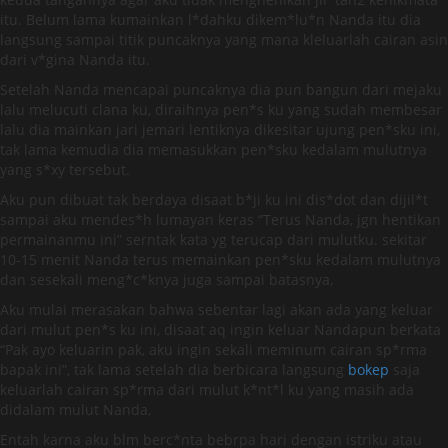
itu. Belum lama kumainkan l*dahku dikem*lu*n Nanda itu dia
langsung sampai titik puncaknya yang mana kleluarlah cairan asin
dari v*gina Nanda itu.
Setelah Nanda mencapai puncaknya dia pun bangun dari mejaku
lalu melucuti clana ku, diraihnya pen*s ku yang sudah membesar
lalu dia mainkan jari jemari lentiknya dikesitar ujung pen*sku ini,
tak lama kemudia dia memasukkan pen*sku kedalam mulutnya
yang s*xy tersebut.
Aku pun dibuat tak berdaya disaat b*ji ku ini dis*dot dan dijil*t
sampai aku mendes*h lumayan keras “Terus Nanda, jgn hentikan
permainanmu ini” serntak kata yg terucap dari mulutku. sekitar
10-15 menit Nanda terus memainkan pen*sku kedalam mulutnya
dan sesekali meng*c*knya juga sampai batasnya,
Aku mulai merasakan bahwa sebentar lagi akan ada yang keluar
dari mulut pen*s ku ini, disaat aq ingin keluar Nandapun berkata
“Pak ayo keluarin pak, aku ingin sekali meminum cairan sp*rma
bapak ini”, tak lama setelah dia berbicara langsung
bokep
saja
keluarlah cairan sp*rma dari mulut k*nt*l ku yang masih ada
didalam mulut Nanda,
Entah karna aku blm berc*nta bebrpa hari dengan istriku atau