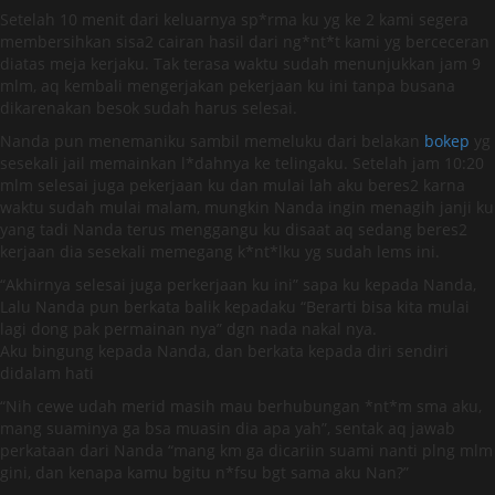
Setelah 10 menit dari keluarnya sp*rma ku yg ke 2 kami segera
membersihkan sisa2 cairan hasil dari ng*nt*t kami yg berceceran
diatas meja kerjaku. Tak terasa waktu sudah menunjukkan jam 9
mlm, aq kembali mengerjakan pekerjaan ku ini tanpa busana
dikarenakan besok sudah harus selesai.
Nanda pun menemaniku sambil memeluku dari belakan
bokep
yg
sesekali jail memainkan l*dahnya ke telingaku. Setelah jam 10:20
mlm selesai juga pekerjaan ku dan mulai lah aku beres2 karna
waktu sudah mulai malam, mungkin Nanda ingin menagih janji ku
yang tadi Nanda terus menggangu ku disaat aq sedang beres2
kerjaan dia sesekali memegang k*nt*lku yg sudah lems ini.
“Akhirnya selesai juga perkerjaan ku ini” sapa ku kepada Nanda,
Lalu Nanda pun berkata balik kepadaku “Berarti bisa kita mulai
lagi dong pak permainan nya” dgn nada nakal nya.
Aku bingung kepada Nanda, dan berkata kepada diri sendiri
didalam hati
“Nih cewe udah merid masih mau berhubungan *nt*m sma aku,
mang suaminya ga bsa muasin dia apa yah”, sentak aq jawab
perkataan dari Nanda “mang km ga dicariin suami nanti plng mlm
gini, dan kenapa kamu bgitu n*fsu bgt sama aku Nan?”