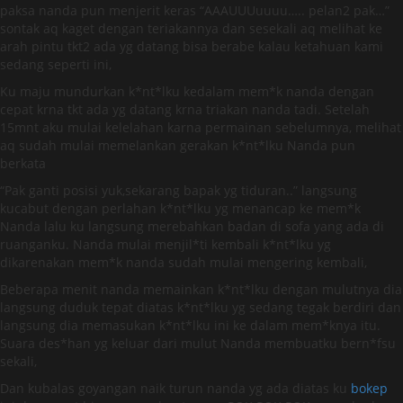
paksa nanda pun menjerit keras “AAAUUUuuuu….. pelan2 pak…”
sontak aq kaget dengan teriakannya dan sesekali aq melihat ke
arah pintu tkt2 ada yg datang bisa berabe kalau ketahuan kami
sedang seperti ini,
Ku maju mundurkan k*nt*lku kedalam mem*k nanda dengan
cepat krna tkt ada yg datang krna triakan nanda tadi. Setelah
15mnt aku mulai kelelahan karna permainan sebelumnya, melihat
aq sudah mulai memelankan gerakan k*nt*lku Nanda pun
berkata
“Pak ganti posisi yuk,sekarang bapak yg tiduran..” langsung
kucabut dengan perlahan k*nt*lku yg menancap ke mem*k
Nanda lalu ku langsung merebahkan badan di sofa yang ada di
ruanganku. Nanda mulai menjil*ti kembali k*nt*lku yg
dikarenakan mem*k nanda sudah mulai mengering kembali,
Beberapa menit nanda memainkan k*nt*lku dengan mulutnya dia
langsung duduk tepat diatas k*nt*lku yg sedang tegak berdiri dan
langsung dia memasukan k*nt*lku ini ke dalam mem*knya itu.
Suara des*han yg keluar dari mulut Nanda membuatku bern*fsu
sekali,
Dan kubalas goyangan naik turun nanda yg ada diatas ku
bokep