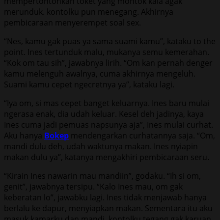
mempertontonkan toket yang montok kala agak
merunduk. kontolku pun menegang. Akhirnya
pembicaraan menyerempet soal sex.
“Nes, kamu gak puas ya sama suami kamu”, kataku to the
point. Ines tertunduk malu, mukanya semu kemerahan.
“Kok om tau sih”, jawabnya lirih. “Om kan pernah denger
kamu melenguh awalnya, cuma akhirnya mengeluh.
Suami kamu cepet ngecretnya ya”, kataku lagi.
“Iya om, si mas cepet banget keluarnya. Ines baru mulai
ngerasa enak, dia udah keluar. Kesel deh jadinya, kaya
Ines cuma jadi pemuas napsunya aja”, Ines mulai curhat.
Aku hanya
Bokep
mendengarkan curhatannya saja. “Om,
mandi dulu deh, udah waktunya makan. Ines nyiapin
makan dulu ya”, katanya mengakhiri pembicaraan seru.
“Kirain Ines nawarin mau mandiin”, godaku. “Ih si om,
genit”, jawabnya tersipu. “Kalo Ines mau, om gak
keberatan lo”, jawabku lagi. Ines tidak menjawab hanya
berlalu ke dapur, menyiapkan makan. Sementara itu aku
masuk kamarku dan mandi. kontolku tegang gak karuan