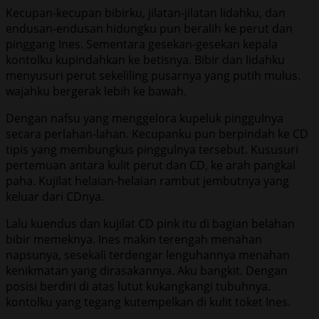
Kecupan-kecupan bibirku, jilatan-jilatan lidahku, dan
endusan-endusan hidungku pun beralih ke perut dan
pinggang Ines. Sementara gesekan-gesekan kepala
kontolku kupindahkan ke betisnya. Bibir dan lidahku
menyusuri perut sekeliling pusarnya yang putih mulus.
wajahku bergerak lebih ke bawah.
Dengan nafsu yang menggelora kupeluk pinggulnya
secara perlahan-lahan. Kecupanku pun berpindah ke CD
tipis yang membungkus pinggulnya tersebut. Kususuri
pertemuan antara kulit perut dan CD, ke arah pangkal
paha. Kujilat helaian-helaian rambut jembutnya yang
keluar dari CDnya.
Lalu kuendus dan kujilat CD pink itu di bagian belahan
bibir memeknya. Ines makin terengah menahan
napsunya, sesekali terdengar lenguhannya menahan
kenikmatan yang dirasakannya. Aku bangkit. Dengan
posisi berdiri di atas lutut kukangkangi tubuhnya.
kontolku yang tegang kutempelkan di kulit toket Ines.