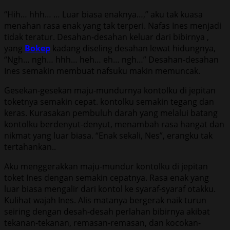
“Hih… hhh… … Luar biasa enaknya…,” aku tak kuasa
menahan rasa enak yang tak terperi. Nafas Ines menjadi
tidak teratur. Desahan-desahan keluar dari bibirnya ,
yang
Bokep
kadang diseling desahan lewat hidungnya,
“Ngh… ngh… hhh… heh… eh… ngh…” Desahan-desahan
Ines semakin membuat nafsuku makin memuncak.
Gesekan-gesekan maju-mundurnya kontolku di jepitan
toketnya semakin cepat. kontolku semakin tegang dan
keras. Kurasakan pembuluh darah yang melalui batang
kontolku berdenyut-denyut, menambah rasa hangat dan
nikmat yang luar biasa. “Enak sekali, Nes”, erangku tak
tertahankan..
Aku menggerakkan maju-mundur kontolku di jepitan
toket Ines dengan semakin cepatnya. Rasa enak yang
luar biasa mengalir dari kontol ke syaraf-syaraf otakku.
Kulihat wajah Ines. Alis matanya bergerak naik turun
seiring dengan desah-desah perlahan bibirnya akibat
tekanan-tekanan, remasan-remasan, dan kocokan-