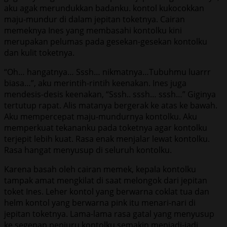
aku agak merundukkan badanku. kontol kukocokkan
maju-mundur di dalam jepitan toketnya. Cairan
memeknya Ines yang membasahi kontolku kini
merupakan pelumas pada gesekan-gesekan kontolku
dan kulit toketnya.
“Oh… hangatnya… Sssh… nikmatnya…Tubuhmu luarrr
biasa…”, aku merintih-rintih keenakan. Ines juga
mendesis-desis keenakan, “Sssh.. sssh… sssh…” Giginya
tertutup rapat. Alis matanya bergerak ke atas ke bawah.
Aku mempercepat maju-mundurnya kontolku. Aku
memperkuat tekananku pada toketnya agar kontolku
terjepit lebih kuat. Rasa enak menjalar lewat kontolku.
Rasa hangat menyusup di seluruh kontolku.
Karena basah oleh cairan memek, kepala kontolku
tampak amat mengkilat di saat melongok dari jepitan
toket Ines. Leher kontol yang berwarna coklat tua dan
helm kontol yang berwarna pink itu menari-nari di
jepitan toketnya. Lama-lama rasa gatal yang menyusup
ke segenap penjuru kontolku semakin menjadi-jadi.