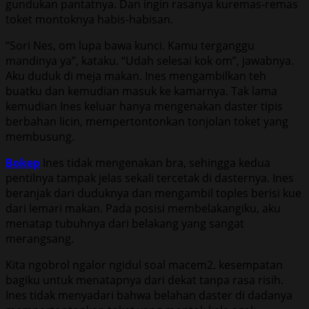
gundukan pantatnya. Dan ingin rasanya kuremas-remas
toket montoknya habis-habisan.
“Sori Nes, om lupa bawa kunci. Kamu terganggu
mandinya ya”, kataku. “Udah selesai kok om”, jawabnya.
Aku duduk di meja makan. Ines mengambilkan teh
buatku dan kemudian masuk ke kamarnya. Tak lama
kemudian Ines keluar hanya mengenakan daster tipis
berbahan licin, mempertontonkan tonjolan toket yang
membusung.
Bokep
Ines tidak mengenakan bra, sehingga kedua
pentilnya tampak jelas sekali tercetak di dasternya. Ines
beranjak dari duduknya dan mengambil toples berisi kue
dari lemari makan. Pada posisi membelakangiku, aku
menatap tubuhnya dari belakang yang sangat
merangsang.
Kita ngobrol ngalor ngidul soal macem2. kesempatan
bagiku untuk menatapnya dari dekat tanpa rasa risih.
Ines tidak menyadari bahwa belahan daster di dadanya