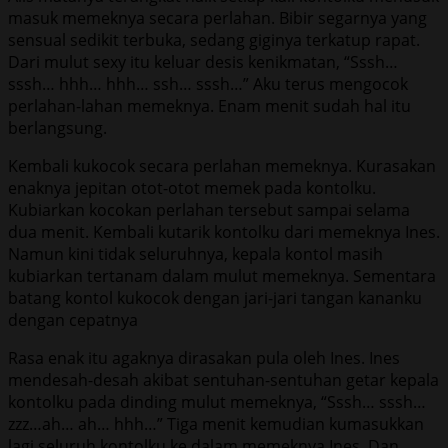
masuk memeknya secara perlahan. Bibir segarnya yang
sensual sedikit terbuka, sedang giginya terkatup rapat.
Dari mulut sexy itu keluar desis kenikmatan, “Sssh…
sssh… hhh… hhh… ssh… sssh…” Aku terus mengocok
perlahan-lahan memeknya. Enam menit sudah hal itu
berlangsung.
Kembali kukocok secara perlahan memeknya. Kurasakan
enaknya jepitan otot-otot memek pada kontolku.
Kubiarkan kocokan perlahan tersebut sampai selama
dua menit. Kembali kutarik kontolku dari memeknya Ines.
Namun kini tidak seluruhnya, kepala kontol masih
kubiarkan tertanam dalam mulut memeknya. Sementara
batang kontol kukocok dengan jari-jari tangan kananku
dengan cepatnya
Rasa enak itu agaknya dirasakan pula oleh Ines. Ines
mendesah-desah akibat sentuhan-sentuhan getar kepala
kontolku pada dinding mulut memeknya, “Sssh… sssh…
zzz…ah… ah… hhh…” Tiga menit kemudian kumasukkan
lagi seluruh kontolku ke dalam memeknya Ines. Dan