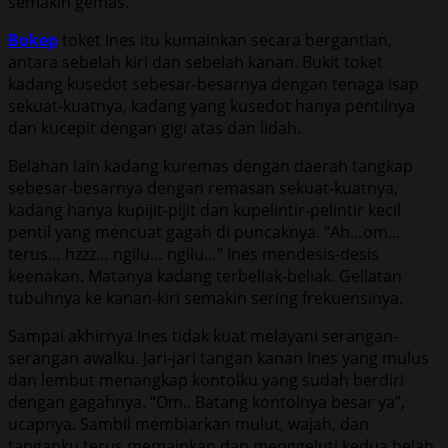
semakin gemas.
Bokep
toket Ines itu kumainkan secara bergantian,
antara sebelah kiri dan sebelah kanan. Bukit toket
kadang kusedot sebesar-besarnya dengan tenaga isap
sekuat-kuatnya, kadang yang kusedot hanya pentilnya
dan kucepit dengan gigi atas dan lidah.
Belahan lain kadang kuremas dengan daerah tangkap
sebesar-besarnya dengan remasan sekuat-kuatnya,
kadang hanya kupijit-pijit dan kupelintir-pelintir kecil
pentil yang mencuat gagah di puncaknya. “Ah…om…
terus… hzzz… ngilu… ngilu…” Ines mendesis-desis
keenakan. Matanya kadang terbeliak-beliak. Geliatan
tubuhnya ke kanan-kiri semakin sering frekuensinya.
Sampai akhirnya Ines tidak kuat melayani serangan-
serangan awalku. Jari-jari tangan kanan Ines yang mulus
dan lembut menangkap kontolku yang sudah berdiri
dengan gagahnya. “Om.. Batang kontolnya besar ya”,
ucapnya. Sambil membiarkan mulut, wajah, dan
tanganku terus memainkan dan menggeluti kedua belah