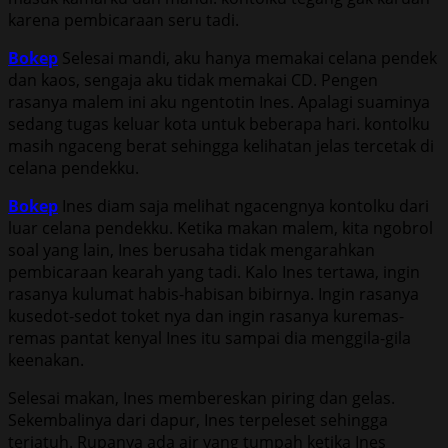
karena pembicaraan seru tadi.
Bokep
Selesai mandi, aku hanya memakai celana pendek
dan kaos, sengaja aku tidak memakai CD. Pengen
rasanya malem ini aku ngentotin Ines. Apalagi suaminya
sedang tugas keluar kota untuk beberapa hari. kontolku
masih ngaceng berat sehingga kelihatan jelas tercetak di
celana pendekku.
Bokep
Ines diam saja melihat ngacengnya kontolku dari
luar celana pendekku. Ketika makan malem, kita ngobrol
soal yang lain, Ines berusaha tidak mengarahkan
pembicaraan kearah yang tadi. Kalo Ines tertawa, ingin
rasanya kulumat habis-habisan bibirnya. Ingin rasanya
kusedot-sedot toket nya dan ingin rasanya kuremas-
remas pantat kenyal Ines itu sampai dia menggila-gila
keenakan.
Selesai makan, Ines membereskan piring dan gelas.
Sekembalinya dari dapur, Ines terpeleset sehingga
terjatuh. Rupanya ada air yang tumpah ketika Ines