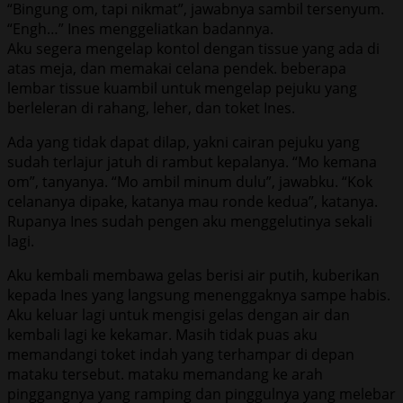
“Bingung om, tapi nikmat”, jawabnya sambil tersenyum.
“Engh…” Ines menggeliatkan badannya.
Aku segera mengelap kontol dengan tissue yang ada di
atas meja, dan memakai celana pendek. beberapa
lembar tissue kuambil untuk mengelap pejuku yang
berleleran di rahang, leher, dan toket Ines.
Ada yang tidak dapat dilap, yakni cairan pejuku yang
sudah terlajur jatuh di rambut kepalanya. “Mo kemana
om”, tanyanya. “Mo ambil minum dulu”, jawabku. “Kok
celananya dipake, katanya mau ronde kedua”, katanya.
Rupanya Ines sudah pengen aku menggelutinya sekali
lagi.
Aku kembali membawa gelas berisi air putih, kuberikan
kepada Ines yang langsung menenggaknya sampe habis.
Aku keluar lagi untuk mengisi gelas dengan air dan
kembali lagi ke kekamar. Masih tidak puas aku
memandangi toket indah yang terhampar di depan
mataku tersebut. mataku memandang ke arah
pinggangnya yang ramping dan pinggulnya yang melebar