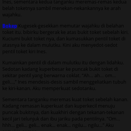
Ines, sementara kedua tanganku meremas-remas kedua
belah toketnya sambil menekan-nekankannya ke arah
wajahku.
Bokep
Kugesek-gesekkan memutar wajahku di belahan
toket itu. bibirku bergerak ke atas bukit toket sebelah kiri.
Kuciumi bukit toket nya, dan kumasukkan pentil toket di
atasnya ke dalam mulutku. Kini aku menyedot-sedot
pentil toket kiri Ines.
Kumainkan pentil di dalam mulutku itu dengan lidahku.
Sedotan kadang kuperbesar ke puncak bukit toket di
sekitar pentil yang berwarna coklat. “Ah… ah… om…
geli…,” Ines mendesis-desis sambil menggeliatkan tubuh
ke kiri-kanan. Aku memperkuat sedotanku.
Sementara tanganku meremas kuat toket sebelah kanan.
Kadang remasan kuperkuat dan kuperkecil menuju
puncak bukitnya, dan kuakhiri dengan tekanan-tekanan
kecil jari telunjuk dan ibu jariku pada pentilnya. “Om…
hhh… geli… geli… enak… enak… ngilu… ngilu…” Aku