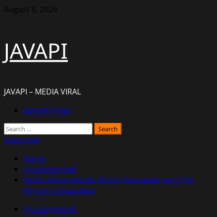
Skip
August 8, 2026
to
content
JAVAPI
JAVAPI – MEDIA VIRAL
Primary
Sample Page
Menu
Search
for:
Subscribe
Home
Uncategorized
Ketika Keponakanku Butuh Kepuasan yang Tak
Pernah Ia Dapatkan
Uncategorized