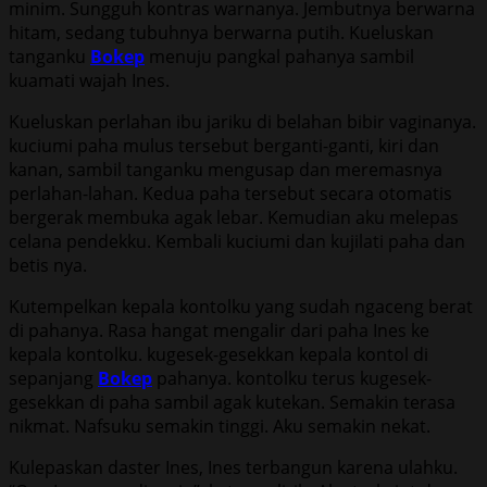
minim. Sungguh kontras warnanya. Jembutnya berwarna
hitam, sedang tubuhnya berwarna putih. Kueluskan
tanganku
Bokep
menuju pangkal pahanya sambil
kuamati wajah Ines.
Kueluskan perlahan ibu jariku di belahan bibir vaginanya.
kuciumi paha mulus tersebut berganti-ganti, kiri dan
kanan, sambil tanganku mengusap dan meremasnya
perlahan-lahan. Kedua paha tersebut secara otomatis
bergerak membuka agak lebar. Kemudian aku melepas
celana pendekku. Kembali kuciumi dan kujilati paha dan
betis nya.
Kutempelkan kepala kontolku yang sudah ngaceng berat
di pahanya. Rasa hangat mengalir dari paha Ines ke
kepala kontolku. kugesek-gesekkan kepala kontol di
sepanjang
Bokep
pahanya. kontolku terus kugesek-
gesekkan di paha sambil agak kutekan. Semakin terasa
nikmat. Nafsuku semakin tinggi. Aku semakin nekat.
Kulepaskan daster Ines, Ines terbangun karena ulahku.