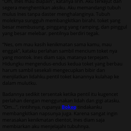
“Om, Ines mau diapain”, katanya lirih. Aku terkejut dan
segera menghentikan aksiku. Aku memandangi tubuh
mulus Ines tanpa daster menghalanginya. Tubuh
moleknya sungguh membangkitkan birahi. toket yang
besar membusung, pinggang yang ramping, dan pinggul
yang besar melebar. pentilnya berdiri tegak.
“Nes, om mau kasih kenikmatan sama kamu, mau
enggak”, kataku perlahan sambil mencium toket nya
yang montok. Ines diam saja, matanya terpejam.
Hidungku mengendus-endus kedua toket yang berbau
harum sambil sesekali mengecupkan bibir dan
menjilatkan lidahku.pentil toket kanannya kulahap ke
dalam mulutku.
Badannya sedikit tersentak ketika pentil itu kugencet
perlahan dengan menggunakan lidah dan gigi atasku.
“Om…”, rintihnya, rupanya
Bokep
tindakanku
membangkitkan napsunya juga. Karena sangat ingin
merasakan kenikmatan dientot, Ines diam saja
membiarkan aku menjelajahi tubuhnya.