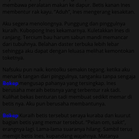
membawa peralatan makan ke dapur. Betis kanan Ines
membentur rak kayu. “Aduh”, Ines mengerang kesakitan.
Aku segera menolongnya. Punggung dan pinggulnya
kuraih. Kubopong Ines kekamarnya. Kuletakkan Ines di
ranjang. Tercium bau harum sabun mandi memancar
dari tubuhnya. Belahan daster terbuka lebih lebar
sehingga aku dapat dengan leluasa melihat kemontokan
toketnya.
Nafsuku pun naik. kontolku semakin tegang. ketika aku
menarik tangan dari pinggulnya, tanganku tanpa sengaja
Bokep
mengusap pahanya yang tersingkap. Ines
berusaha meraih betisnya yang terbentur rak tadi.
Kulihat bekas benturan tadi membuat sedikit memar di
betis nya. Aku pun berusaha membantunya.
Bokep
Kuraih betis tersebut seraya kuraba dan kuurut
bagian betis yang memar tersebut. “Pelan om, sakit”,
erangnya lagi. Lama-lama suaranya hilang. Sambil terus
memijit betis Ines, kupandang wajahnya. Matanya