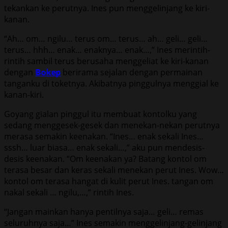
tekankan ke perutnya. Ines pun menggelinjang ke kiri-
kanan.
“Ah… om… ngilu… terus om… terus… ah… geli… geli…
terus… hhh… enak… enaknya… enak…,” Ines merintih-
rintih sambil terus berusaha menggeliat ke kiri-kanan
dengan
Bokep
berirama sejalan dengan permainan
tanganku di toketnya. Akibatnya pinggulnya menggial ke
kanan-kiri.
Goyang gialan pinggul itu membuat kontolku yang
sedang menggesek-gesek dan menekan-nekan perutnya
merasa semakin keenakan. “Ines… enak sekali Ines…
sssh… luar biasa… enak sekali…,” aku pun mendesis-
desis keenakan. “Om keenakan ya? Batang kontol om
terasa besar dan keras sekali menekan perut Ines. Wow…
kontol om terasa hangat di kulit perut Ines. tangan om
nakal sekali … ngilu,…,” rintih Ines.
“Jangan mainkan hanya pentilnya saja… geli… remas
seluruhnya saja…” Ines semakin menggelinjang-gelinjang