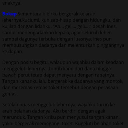
enaknya.
Bokep
Sementara bibirku bergerak ke arah
lehernya.kuciumi, kuhisap-hisap dengan hidungku, dan
kujilati dengan lidahku. “Ah… geli… geli…,” desah Ines
sambil menengadahkan kepala, agar seluruh leher
sampai dagunya terbuka dengan luasnya. Ines pun
membusungkan dadanya dan melenturkan pinggangnya
ke depan.
Dengan posisi begitu, walaupun wajahku dalam keadaan
menggeluti lehernya, tubuh kami dari dada hingga
bawah perut tetap dapat menyatu dengan rapatnya.
Tangan kananku lalu bergerak ke dadanya yang montok,
dan meremas-remas toket tersebut dengan perasaan
gemas.
Setelah puas menggeluti lehernya, wajahku turun ke
arah belahan dadanya. Aku berdiri dengan agak
merunduk. Tangan kiriku pun menyusul tangan kanan,
yakni bergerak memegangi toket. Kugeluti belahan toket