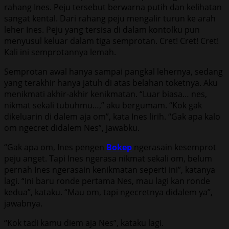
rahang Ines. Peju tersebut berwarna putih dan kelihatan
sangat kental. Dari rahang peju mengalir turun ke arah
leher Ines. Peju yang tersisa di dalam kontolku pun
menyusul keluar dalam tiga semprotan. Cret! Cret! Cret!
Kali ini semprotannya lemah.
Semprotan awal hanya sampai pangkal lehernya, sedang
yang terakhir hanya jatuh di atas belahan toketnya. Aku
menikmati akhir-akhir kenikmatan. “Luar biasa… nes,
nikmat sekali tubuhmu…,” aku bergumam. “Kok gak
dikeluarin di dalem aja om”, kata Ines lirih. “Gak apa kalo
om ngecret didalem Nes”, jawabku.
“Gak apa om, Ines pengen
Bokep
ngerasain kesemprot
peju anget. Tapi Ines ngerasa nikmat sekali om, belum
pernah Ines ngerasain kenikmatan seperti ini”, katanya
lagi. “Ini baru ronde pertama Nes, mau lagi kan ronde
kedua”, kataku. “Mau om, tapi ngecretnya didalem ya”,
jawabnya.
“Kok tadi kamu diem aja Nes”, kataku lagi.