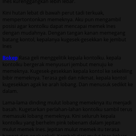
Ines kurenggangkan lebih lebar.
Kini hutan lebat di bawah perut tadi terkuak,
mempertontonkan memeknya. Aku pun mengambil
posisi agar kontolku dapat mencapai memek Ines
dengan mudahnya. Dengan tangan kanan memegang
batang kontol, kepalanya kugesek-gesekkan ke jembut
Ines
Bokep
Rasa geli menggelitik kepala kontolku. kepala
kontolku bergerak menyusuri jembut menuju ke
memeknya. Kugesek-gesekkan kepala kontol ke sekeliling
bibir memeknya. Terasa geli dan nikmat. kepala kontol
kugesekkan agak ke arah lobang. Dan menusuk sedikit ke
dalam.
Lama-lama dinding mulut lobang memeknya itu menjadi
basah. Kugetarkan perlahan-lahan kontolku sambil terus
memasuki lobang memeknya. Kini seluruh kepala
kontolku yang berhelm pink tebenam dalam jepitan
mulut memek Ines. Jepitan mulut memek itu terasa
hangat dan enak sekali. Kembali dari mulut Ines keluar