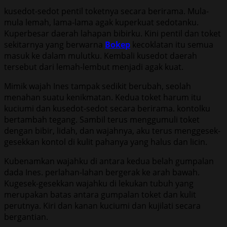
kusedot-sedot pentil toketnya secara berirama. Mula-
mula lemah, lama-lama agak kuperkuat sedotanku.
Kuperbesar daerah lahapan bibirku. Kini pentil dan toket
sekitarnya yang berwarna
Bokep
kecoklatan itu semua
masuk ke dalam mulutku. Kembali kusedot daerah
tersebut dari lemah-lembut menjadi agak kuat.
Mimik wajah Ines tampak sedikit berubah, seolah
menahan suatu kenikmatan. Kedua toket harum itu
kuciumi dan kusedot-sedot secara berirama. kontolku
bertambah tegang. Sambil terus menggumuli toket
dengan bibir, lidah, dan wajahnya, aku terus menggesek-
gesekkan kontol di kulit pahanya yang halus dan licin.
Kubenamkan wajahku di antara kedua belah gumpalan
dada Ines. perlahan-lahan bergerak ke arah bawah.
Kugesek-gesekkan wajahku di lekukan tubuh yang
merupakan batas antara gumpalan toket dan kulit
perutnya. Kiri dan kanan kuciumi dan kujilati secara
bergantian.