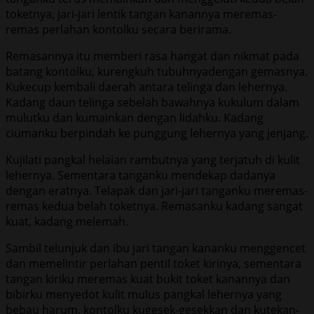
toketnya, jari-jari lentik tangan kanannya meremas-
remas perlahan kontolku secara berirama.
Remasannya itu memberi rasa hangat dan nikmat pada
batang kontolku, kurengkuh tubuhnyadengan gemasnya.
Kukecup kembali daerah antara telinga dan lehernya.
Kadang daun telinga sebelah bawahnya kukulum dalam
mulutku dan kumainkan dengan lidahku. Kadang
ciumanku berpindah ke punggung lehernya yang jenjang.
Kujilati pangkal helaian rambutnya yang terjatuh di kulit
lehernya. Sementara tanganku mendekap dadanya
dengan eratnya. Telapak dan jari-jari tanganku meremas-
remas kedua belah toketnya. Remasanku kadang sangat
kuat, kadang melemah.
Sambil telunjuk dan ibu jari tangan kananku menggencet
dan memelintir perlahan pentil toket kirinya, sementara
tangan kiriku meremas kuat bukit toket kanannya dan
bibirku menyedot kulit mulus pangkal lehernya yang
bebau harum, kontolku kugesek-gesekkan dan kutekan-