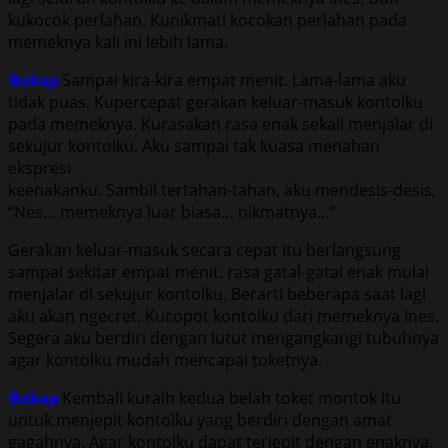
kukocok perlahan. Kunikmati kocokan perlahan pada
memeknya kali ini lebih lama.
Bokep
Sampai kira-kira empat menit. Lama-lama aku
tidak puas. Kupercepat gerakan keluar-masuk kontolku
pada memeknya. Kurasakan rasa enak sekali menjalar di
sekujur kontolku. Aku sampai tak kuasa menahan
ekspresi
keenakanku. Sambil tertahan-tahan, aku mendesis-desis,
“Nes… memeknya luar biasa… nikmatnya…”
Gerakan keluar-masuk secara cepat itu berlangsung
sampai sekitar empat menit. rasa gatal-gatal enak mulai
menjalar di sekujur kontolku. Berarti beberapa saat lagi
aku akan ngecret. Kucopot kontolku dari memeknya Ines.
Segera aku berdiri dengan lutut mengangkangi tubuhnya
agar kontolku mudah mencapai toketnya.
Bokep
Kembali kuraih kedua belah toket montok itu
untuk menjepit kontolku yang berdiri dengan amat
gagahnya. Agar kontolku dapat terjepit dengan enaknya,