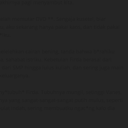
 akhirnya pagi menyambut kita.
elah memutar DVD **. Sengaja kusetel, biar
u, aku sekarang hanya pakai kaos, dan tidak pakai
*lku.
elelehkan cairan bening, tanda bahwa b*rahiku
, sahabat istriku. Kebetulan Firda berasal dari
k dari SMP hingga lulus kuliah, dan sering juga main
keluarganya.
y*tubuh* Firda. Tubuhnya mungil, setinggi Vanes,
nya yang sangat-sangat-sangat putih mulus, seperti
ulat indah, sering membuatku ngac*ng kalo dia