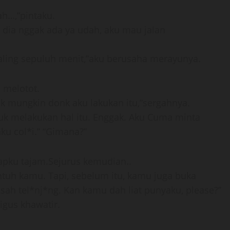
ah…,”pintaku.
, dia nggak ada ya udah, aku mau jalan
 paling sepuluh menit,”aku berusaha merayunya.
il melotot.
mungkin donk aku lakukan itu,”sergahnya.
tuk melakukan hal itu. Enggak. Aku Cuma minta
ku col*i.” “Gimana?”
pku tajam.Sejurus kemudian..
entuh kamu. Tapi, sebelum itu, kamu juga buka
ah tel*nj*ng. Kan kamu dah liat punyaku, please?”
gus khawatir.