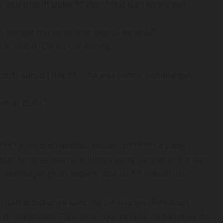
a, aku masih pake ** dan **ku dan kamu gak
i banget minta tolong begitu ke aku?”
tuh kamu, Cuma liat doang.
 col*i sambil liat **…lha ada kamu, kenapa gak
amar dulu.”
***a itu menyembul keluar. p******a yang
h kontras warna kulitnya yang sangat putih dan
membayangkan seperti apa isi ** merah itu.
a, dan dibukanya kancing celananya. Perlahan,
i wajahnya. Tapi akhirnya, celana itu terlepas dari