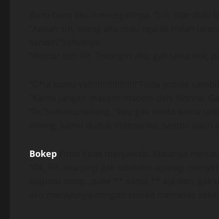
Buru-buru aku mencegahnya. “Lin, ntar dulu l
“Apaan sih, orang aku mau ngajak Indah jalan
sendiri,”sahutnya.
“Bentar deh Fir. Tolongin aku, gak lama kok,
“G*la kamu ya!!!!!!!!!!!!!!!!!!!!”Firda protes samb
“Kamu jangan macem-macem deh, Ndrew. Gak 
“fir,”sahutku tenang. “Aku gak minta kamu un
tolong, kamu duduk didepanku, sambil liatin a
Bokep
Firda tidak menjawab. Matanya menata
“Ok, Fir. Aku janji gak ndeketin apalagi meny
bajumu dong…pake ** sama ** aja deh, gak us
aku merayunya dengan sedikit memelas sekali