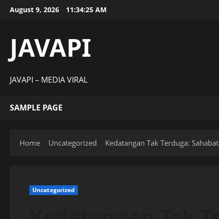
Skip
August 9, 2026
11:34:26 AM
to
content
JAVAPI
JAVAPI – MEDIA VIRAL
SAMPLE PAGE
Home
Uncategorized
Kedatangan Tak Terduga: Sahaba
Uncategorized
Kedatangan Tak T