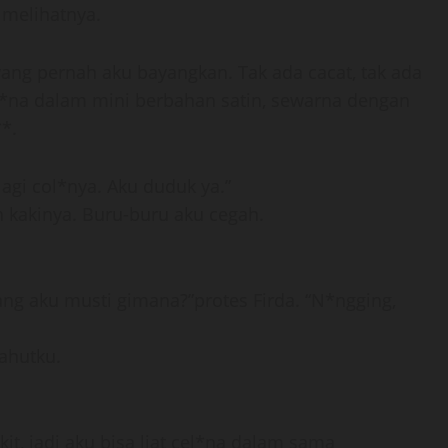
 melihatnya.
i yang pernah aku bayangkan. Tak ada cacat, tak ada
*na dalam mini berbahan satin, sewarna dengan
**.
lagi col*nya. Aku duduk ya.”
 kakinya. Buru-buru aku cegah.
 aku musti gimana?”protes Firda. “N*ngging,
ahutku.
it, jadi aku bisa liat cel*na dalam sama