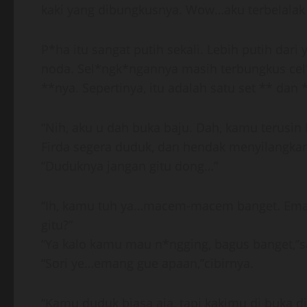
kaki yang dibungkusnya. Wow…aku terbelalak
P*ha itu sangat putih sekali. Lebih putih dar
noda. Sel*ngk*ngannya masih terbungkus cel
**nya. Sepertinya, itu adalah satu set ** dan 
“Nih, aku u dah buka baju. Dah, kamu terusin 
Firda segera duduk, dan hendak menyilangkan
“Duduknya jangan gitu dong…”
“Ih, kamu tuh ya…macem-macem banget. Emang
gitu?”
“Ya kalo kamu mau n*ngging, bagus banget,”s
“Sori ye…emang gue apaan,”cibirnya.
“Kamu duduk biasa aja, tapi kakimu di buka dik