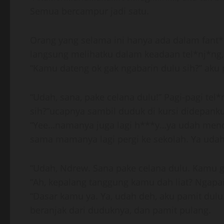
Semua bercampur jadi satu.
Orang yang selama ini hanya ada dalam fant*s
langsung melihatku dalam keadaan tel*nj*ng,
“Kamu dateng ok gak ngabarin dulu sih?” aku 
“Udah, sana, pake celana dulu!” Pagi-pagi tel*
sih?”ucapnya sambil duduk di kursi didepanku
“Yee…namanya juga lagi h***y…ya udah mendi
sama mamanya lagi pergi ke sekolah. Ya udah, 
“Udah, Ndrew. Sana pake celana dulu. Kamu ga
“Ah, kepalang tanggung kamu dah liat? Ngapain
“Dasar kamu ya. Ya, udah deh, aku pamit dulu. 
beranjak dari duduknya, dan pamit pulang.