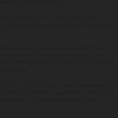
 akhirnya pagi menyambut kita.
elah memutar DVD **. Sengaja kusetel, biar
u, aku sekarang hanya pakai kaos, dan tidak pakai
*lku.
elelehkan cairan bening, tanda bahwa b*rahiku
, sahabat istriku. Kebetulan Firda berasal dari
k dari SMP hingga lulus kuliah, dan sering juga main
keluarganya.
y*tubuh* Firda. Tubuhnya mungil, setinggi Vanes,
nya yang sangat-sangat-sangat putih mulus, seperti
ulat indah, sering membuatku ngac*ng kalo dia