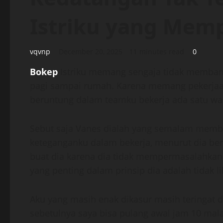
Istriku yang Mem
vqvnp
December 20, 2025
11 minutes read
0
Bokep
Istriku memang sengaja tidak memban
pagi sampai rumah. Karena memang pekerjaanku
beruntung dalam teamku bekerja ada satu wa
Sebut saja Vanes dialah yang semalam memb
keteganganku dalam bekerja, menurut dia ber
buat dia karena dia tidak mempermasalahkan 
yang penting dalam prinsip dia adalah tidak li
Aku yang masih enak dikasur masih teringat
sebetulnya saya bisa pulang awal jam 10 ma