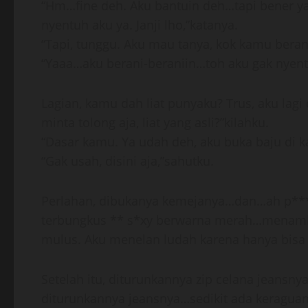
“Hm…fine deh. Aku bantuin deh…tapi bener y
nyentuh aku ya. Janji lho,”katanya.
“Tapi, tunggu. Aku mau tanya, kok kamu beran
“Yaaa…aku berani-beraniin…toh aku gak nyen
Lagian, kamu dah liat punyaku? Trus, aku lagi
minta tolong aja, liat yang asli?”kilahku.
“Dasar kamu. Ya udah deh, aku buka baju di k
“Gak usah, disini aja,”sahutku.
Perlahan, dibukanya kemejanya…dan…ah p***
terbungkus ** s*xy berwarna merah…menamba
mulus. Aku menelan ludah karena hanya bisa 
Setelah itu, diturunkannya zip celana jeansny
diturunkannya jeansnya…sedikit ada keraguan d