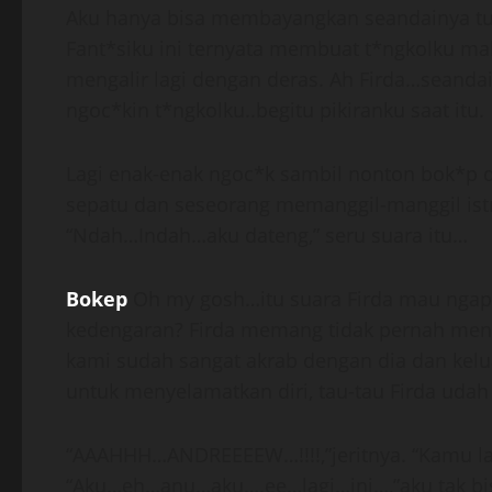
Aku hanya bisa membayangkan seandainya tubu
Fant*siku ini ternyata membuat t*ngkolku ma
mengalir lagi dengan deras. Ah Firda…seand
ngoc*kin t*ngkolku..begitu pikiranku saat itu.
Lagi enak-enak ngoc*k sambil nonton bok*p 
sepatu dan seseorang memanggil-manggil istr
“Ndah…Indah…aku dateng,” seru suara itu…
Bokep
Oh my gosh…itu suara Firda mau ngapai
kedengaran? Firda memang tidak pernah meng
kami sudah sangat akrab dengan dia dan kelu
untuk menyelamatkan diri, tau-tau Firda udah
“AAAHHH…ANDREEEEW…!!!!,”jeritnya. “Kamu la
“Aku…eh…anu…aku….ee…lagi…ini…,”aku tak bis