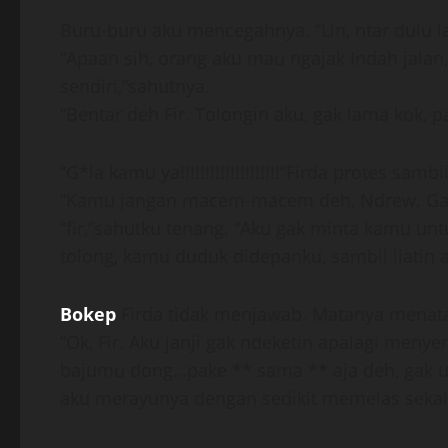
Buru-buru aku mencegahnya. “Lin, ntar dulu l
“Apaan sih, orang aku mau ngajak Indah jalan
sendiri,”sahutnya.
“Bentar deh Fir. Tolongin aku, gak lama kok,
“G*la kamu ya!!!!!!!!!!!!!!!!!!!!”Firda protes samb
“Kamu jangan macem-macem deh, Ndrew. Gak 
“fir,”sahutku tenang. “Aku gak minta kamu un
tolong, kamu duduk didepanku, sambil liatin a
Bokep
Firda tidak menjawab. Matanya menata
“Ok, Fir. Aku janji gak ndeketin apalagi meny
bajumu dong…pake ** sama ** aja deh, gak us
aku merayunya dengan sedikit memelas sekali