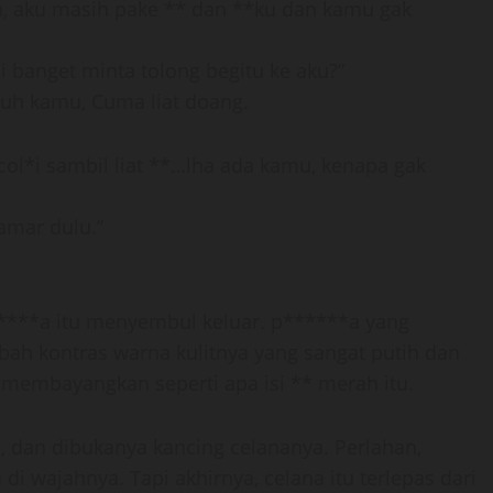
a, aku masih pake ** dan **ku dan kamu gak
i banget minta tolong begitu ke aku?”
tuh kamu, Cuma liat doang.
 col*i sambil liat **…lha ada kamu, kenapa gak
amar dulu.”
***a itu menyembul keluar. p******a yang
h kontras warna kulitnya yang sangat putih dan
membayangkan seperti apa isi ** merah itu.
a, dan dibukanya kancing celananya. Perlahan,
i wajahnya. Tapi akhirnya, celana itu terlepas dari