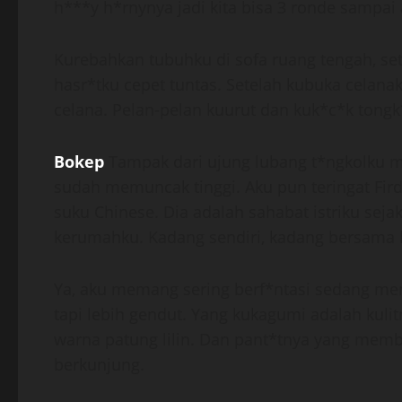
h***y h*rnynya jadi kita bisa 3 ronde sampai
Kurebahkan tubuhku di sofa ruang tengah, set
hasr*tku cepet tuntas. Setelah kubuka celanak
celana. Pelan-pelan kuurut dan kuk*c*k tongk
Bokep
Tampak dari ujung lubang t*ngkolku m
sudah memuncak tinggi. Aku pun teringat Firda
suku Chinese. Dia adalah sahabat istriku seja
kerumahku. Kadang sendiri, kadang bersama 
Ya, aku memang sering berf*ntasi sedang men
tapi lebih gendut. Yang kukagumi adalah kulit
warna patung lilin. Dan pant*tnya yang memb
berkunjung.