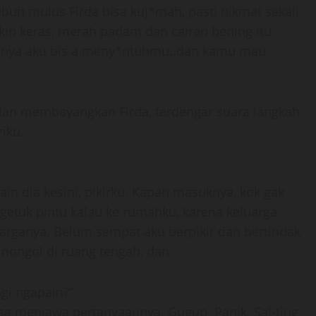
h mulus Firda bisa kuj*mah, pasti nikmat sekali.
kin keras, merah padam dan cairan bening itu
ainya aku bis a meny*ntuhmu..dan kamu mau
dan membayangkan Firda, terdengar suara langkah
iku.
n dia kesini, pikirku. Kapan masuknya, kok gak
etuk pintu kalau ke rumahku, karena keluarga
arganya. Belum sempat aku berpikir dan bertindak
 nongol di ruang tengah, dan
gi ngapain?”
a menjawa pertanyaannya. Gugup. Panik. Sal-ting.