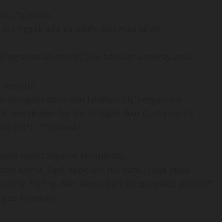
ah…,”pintaku.
, dia nggak ada ya udah, aku mau jalan
 paling sepuluh menit,”aku berusaha merayunya.
il melotot.
mungkin donk aku lakukan itu,”sergahnya.
tuk melakukan hal itu. Enggak. Aku Cuma minta
ku col*i.” “Gimana?”
pku tajam.Sejurus kemudian..
entuh kamu. Tapi, sebelum itu, kamu juga buka
ah tel*nj*ng. Kan kamu dah liat punyaku, please?”
gus khawatir.