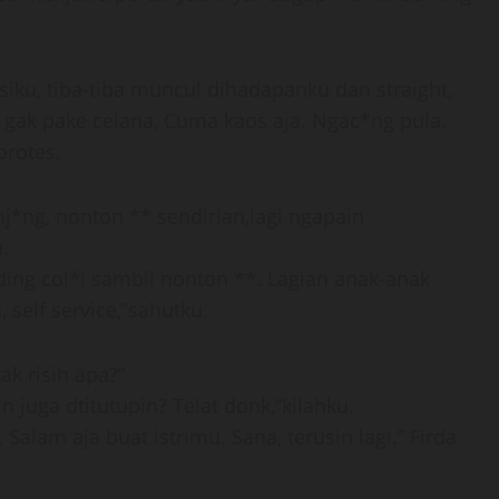
iku, tiba-tiba muncul dihadapanku dan straight,
 gak pake celana, Cuma kaos aja. Ngac*ng pula.
protes.
nj*ng, nonton ** sendirian,lagi ngapain
.
ng col*i sambil nonton **. Lagian anak-anak
self service,”sahutku.
k risih apa?”
 juga dtitutupin? Telat donk,”kilahku.
Salam aja buat istrimu. Sana, terusin lagi.” Firda