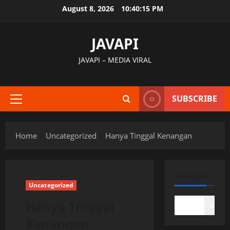
Skip
August 8, 2026
10:40:16 PM
to
content
JAVAPI
JAVAPI – MEDIA VIRAL
SUBSCRIBE
Primary
Menu
Home
Uncategorized
Hanya Tinggal Kenangan
SEARCH
Uncategorized
Hanya Tinggal
Search
Kenangan