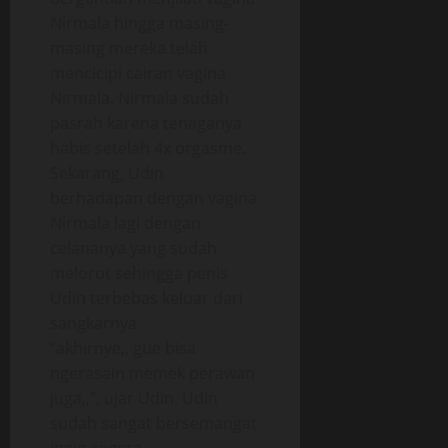
Nirmala hingga masing-
masing mereka telah
mencicipi cairan vagina
Nirmala. Nirmala sudah
pasrah karena tenaganya
habis setelah 4x orgasme.
Sekarang, Udin
berhadapan dengan vagina
Nirmala lagi dengan
celananya yang sudah
melorot sehingga penis
Udin terbebas keluar dari
sangkarnya.
“akhirnye,, gue bisa
ngerasain memek perawan
juga,,”, ujar Udin. Udin
sudah sangat bersemangat