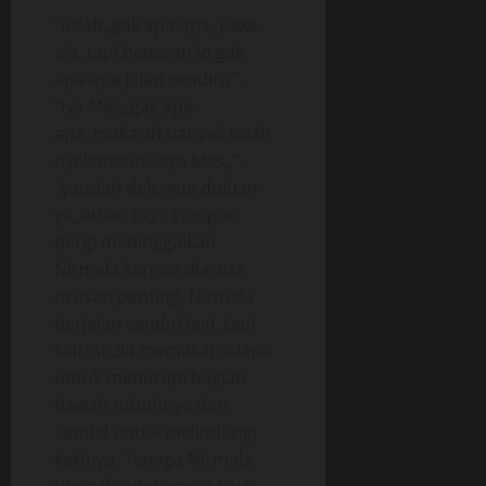
“udah,,gak apa-apa,,pake
aja,,tapi beneran lo gak
apa-apa jalan sendiri?”.
“iya Mas,,gak apa-
apa,,makasih banyak udah
nyelametin saya Mas,,”.
“yaudah deh,,gue duluan
ya,,ati-ati lo,,”. Eno pun
pergi meninggalkan
Nirmala karena dia ada
urusan penting. Nirmala
berjalan sendiri lagi, tapi
kali ini dia memakai celana
untuk menutupi bagian
bawah tubuhnya dan
sendal untuk melindungi
kakinya. Tenaga Nirmala