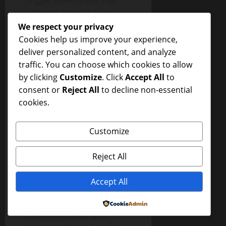
tinggal seperempat saja
sehingga Nirmala hanya
mengikuti kakinya tanpa
We respect your privacy
tau arah & tujuan. Kakinya
Cookies help us improve your experience,
membawa Nirmala ke
deliver personalized content, and analyze
sebuah komplek
traffic. You can choose which cookies to allow
perumahan yang lumayan
by clicking
Customize
. Click
Accept All
to
elit. Seperti komplek
consent or
Reject All
to decline non-essential
lainnya, ada pos satpam
cookies.
dan portal sebelum masuk
ke komplek, tapi
Customize
kelihatannya satpamnya
sedang tidak ada.
Reject All
Cerita Dewasa : Nirmala
masuk ke daerah komplek
Accept All
itu dengan langkah gontai
karena dia sudah sangat
Powered by
lemas. Battery empty,