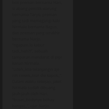
bos preman bernama Hari,
si abang pemilik warung
bernama Taryo, preman
yang tadi memegangi kaki
Nirmala bernama Bagus,
dan preman yang terakhir
bernama Narjo.
“ngapain lo kabur
tadi,,hah?!”, sebuah
tamparan mendarat di pipi
kanan Nirmala.
“udeh,,kite telanjangin aje
nih cewek,,biar die kapok,,”.
Dalam waktu sekejap, jaket
Nirmala sudah dibuang
jauh-jauh oleh Hari.
“buset,,bodynye bohay
banget,,”, ujar Narjo.