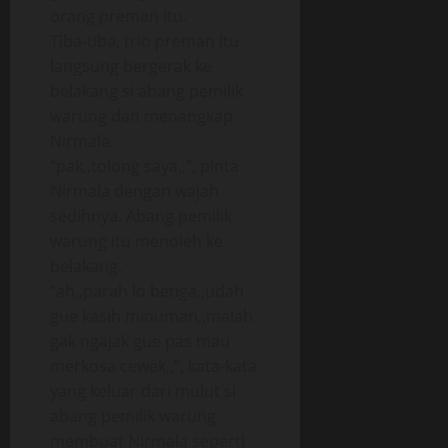
orang preman itu.
Tiba-tiba, trio preman itu
langsung bergerak ke
belakang si abang pemilik
warung dan menangkap
Nirmala.
“pak,,tolong saya,,”, pinta
Nirmala dengan wajah
sedihnya. Abang pemilik
warung itu menoleh ke
belakang.
“ah,,parah lo betiga,,udah
gue kasih minuman,,malah
gak ngajak gue pas mau
merkosa cewek,,”, kata-kata
yang keluar dari mulut si
abang pemilik warung
membuat Nirmala seperti