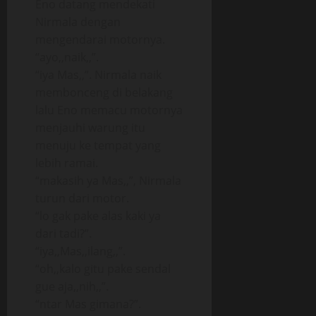
Eno datang mendekati
Nirmala dengan
mengendarai motornya.
“ayo,,naik,,”.
“iya Mas,,”. Nirmala naik
membonceng di belakang
lalu Eno memacu motornya
menjauhi warung itu
menuju ke tempat yang
lebih ramai.
“makasih ya Mas,,”, Nirmala
turun dari motor.
“lo gak pake alas kaki ya
dari tadi?”.
“iya,,Mas,,ilang,,”.
“oh,,kalo gitu pake sendal
gue aja,,nih,,”.
“ntar Mas gimana?”.