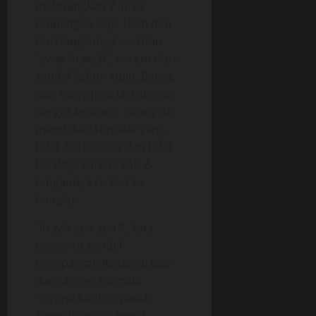
melayangkan 2 jurus
tendangan saja, Udin dan
Hari langsung kesakitan.
“awas lo ye,,!!”, ancem Hari
sambil kabur. Udin, Bagus,
dan Narjo juga lari dengan
sangat kencang. Orang itu
mendekati Nirmala yang
tidak berbusana dan tidak
berdaya karena kaki &
tangannya terikat ke
bangku.
“lo gak apa-apa?”, kata
orang itu sambil
melepaskan ikatan di kaki
dan tangan Nirmala.
“terima kasih,,”, jawab