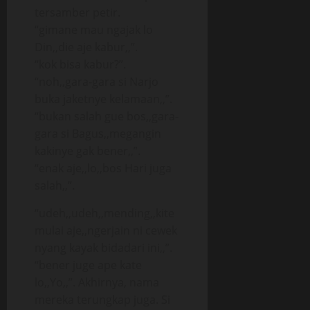
tersamber petir.
“gimane mau ngajak lo
Din,,die aje kabur,,”.
“kok bisa kabur?”.
“noh,,gara-gara si Narjo
buka jaketnye kelamaan,,”.
“bukan salah gue bos,,gara-
gara si Bagus,,megangin
kakinye gak bener,,”.
“enak aje,,lo,,bos Hari juga
salah,,”.
“udeh,,udeh,,mending,,kite
mulai aje,,ngerjain ni cewek
nyang kayak bidadari ini,,”.
“bener juge ape kate
lo,,Yo,,”. Akhirnya, nama
mereka terungkap juga. Si