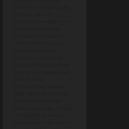
mulus Nirmala hingga
menyentuh pangkal paha
Nirmala. Lalu Udin
mendekatkan wajahnya ke
vagina Nirmala. Udin
semakin nafsu setelah
melihat bentuk vagina
Nirmala yang masih
sempurna serta wangi
alami dari vagina Nirmala
yang dirawat dengan baik
oleh Nirmala.
Udin menyapu belahan
bibir vagina Nirmala dari
bawah ke atas dengan
sekali sapuan saja. Nirmala
menggelinjang karena
sapuan lidah Udin seperti