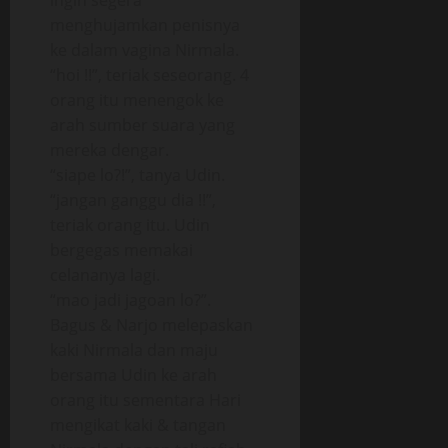
ingin segera
menghujamkan penisnya
ke dalam vagina Nirmala.
“hoi !!”, teriak seseorang. 4
orang itu menengok ke
arah sumber suara yang
mereka dengar.
“siape lo?!”, tanya Udin.
“jangan ganggu dia !!”,
teriak orang itu. Udin
bergegas memakai
celananya lagi.
“mao jadi jagoan lo?”.
Bagus & Narjo melepaskan
kaki Nirmala dan maju
bersama Udin ke arah
orang itu sementara Hari
mengikat kaki & tangan