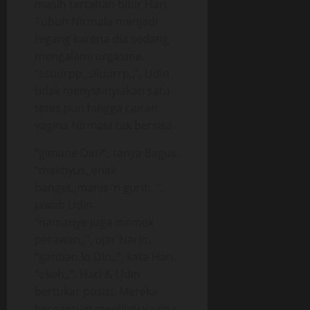
masih tertahan bibir Hari.
Tubuh Nirmala menjadi
tegang karena dia sedang
mengalami orgasme.
“ssuurpp,,slluurrp,,”, Udin
tidak menyia-nyiakan satu
tetes pun hingga cairan
vagina Nirmala tak bersisa.
“gimane Din?”, tanya Bagus.
“maknyus,,enak
banget,,manis ‘n gurih,,”,
jawab Udin.
“namanye juga memek
perawan,,”, ujar Narjo.
“gantian lo Din,,”, kata Hari.
“okeh,,”. Hari & Udin
bertukar posisi. Mereka
bergantian menjilati vagina