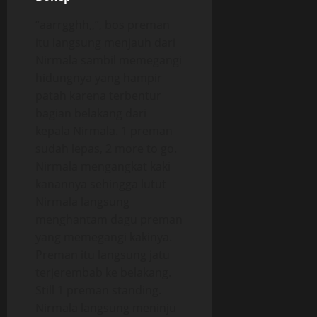
“aarrgghh,,”, bos preman
itu langsung menjauh dari
Nirmala sambil memegangi
hidungnya yang hampir
patah karena terbentur
bagian belakang dari
kepala Nirmala. 1 preman
sudah lepas, 2 more to go.
Nirmala mengangkat kaki
kanannya sehingga lutut
Nirmala langsung
menghantam dagu preman
yang memegangi kakinya.
Preman itu langsung jatu
terjerembab ke belakang.
Still 1 preman standing.
Nirmala langsung meninju