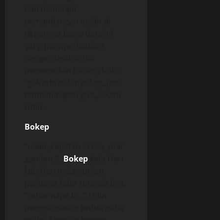
dan menatapi
pemandangan indah di
depannya bagai detektif
yang memperhatikan
dengan teliti untuk
menemukan barang bukti.
“gak ade bulunye lagi,,jadi
tambah napsu gue,,”, kata
Udin.
Bokep
“udeh,,cepetan lo Din,,ntar
gantian,,”,
Bokep
kata Hari
lalu Hari melanjutkan
melumat bibir Nirmala lagi.
“sabar nape lo,,”. Udin
mengelus-elus kedua paha