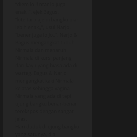
“diem lo !! ntar lo juga
enak,,”, ejek Bagus.
“kite taro aje di bangku biar
lebih enak,,”, usul Narjo.
“bener juga lo Jo,,”. Narjo &
Bagus mengangkat tubuh
Nirmala dan menaruh
Nirmala di kursi panjang
dari kayu yang biasa ada di
warteg. Bagus & Narjo
mengangkat kaki Nirmala
ke atas sehingga vagina
Nirmala yang ada di tepi
ujung bangku benar-benar
terekspos dengan sangat
jelas.
Hari duduk di ujung bangku
yang satunya, dia