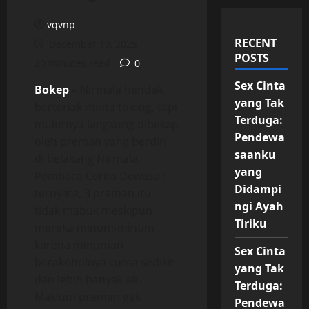
vqvnp
RECENT
December 10, 2025
POSTS
20 minutes read
0
Sex Cinta
Bokep
– Nirmala hendak
yang Tak
berteriak minta tolong, tapi
Terduga:
mulutnya langsung dibekap
Pendewa
oleh preman yang berdiri
saanku
di belakang Nirmala.
yang
Pembaca Cerita Dewasa :
Didampi
ternyata, 3 preman itu
ngi Ayah
tidak mabuk meskipun
Tiriku
mereka minum-minum
karena minuman
Sex Cinta
berakoholnya cuma sedikit
yang Tak
dan lebih banyak air.
Terduga:
Maklum preman gak
Pendewa