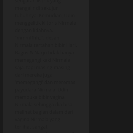
sengatan listrik yang
mengalir di sekujur
tubuhnya. Kemudian, Udin
menggelitik klitoris Nirmala
dengan lidahnya.
“mmmffhh,,”, desah
Nirmala tertahan bibir Hari.
Bagus & Narjo tidak hanya
memegangi kaki Nirmala
saja, tapi masing-masing
dari mereka juga
‘memegangi’ dan meremasi
payudara Nirmala. Udin
membuka bibir vagina
Nirmala sehingga dia bisa
melihat bagian dalam dari
vagina Nirmala yang
terlihat sangat