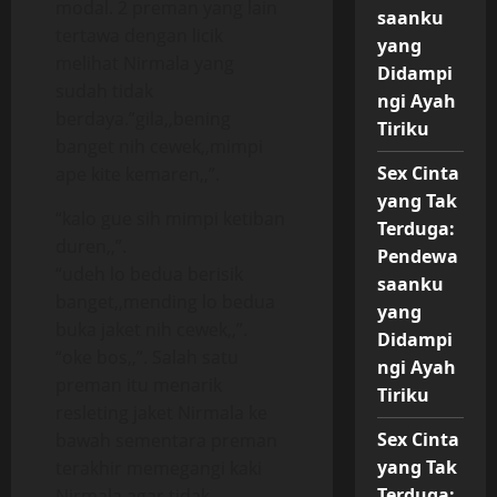
modal. 2 preman yang lain
saanku
tertawa dengan licik
yang
melihat Nirmala yang
Didampi
sudah tidak
ngi Ayah
berdaya.”gila,,bening
Tiriku
banget nih cewek,,mimpi
Sex Cinta
ape kite kemaren,,”.
yang Tak
“kalo gue sih mimpi ketiban
Terduga:
duren,,”.
Pendewa
“udeh lo bedua berisik
saanku
banget,,mending lo bedua
yang
buka jaket nih cewek,,”.
Didampi
“oke bos,,”. Salah satu
ngi Ayah
preman itu menarik
Tiriku
resleting jaket Nirmala ke
Sex Cinta
bawah sementara preman
yang Tak
terakhir memegangi kaki
Terduga:
Nirmala agar tidak