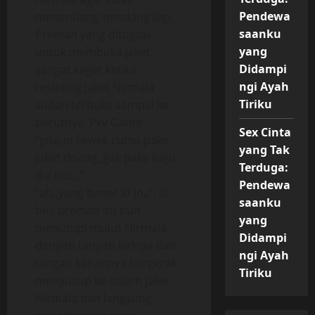
Pendewa
menendang-nendang lagi.
saanku
Preman yang ditugasi
yang
untuk membuka jaket
Didampi
sangat kaget ketika
ngi Ayah
resleting jaket Nirmala
Tiriku
sudah terbuka sampai ke
perutnya. Pkv Game
Sex Cinta
“gila,,ni cewek cuma pake
yang Tak
jaket doang,,gak pake baju
Terduga:
die bos,,”.
Pendewa
“ah,,yang bener lo Jo,,”, si
saanku
bos preman itu pun
yang
menutupi mulut Nirmala
Didampi
dengan tangan kirinya dan
ngi Ayah
tangan kanannya bergerak
Tiriku
menyusup ke dalam jaket
Nirmala dan langsung