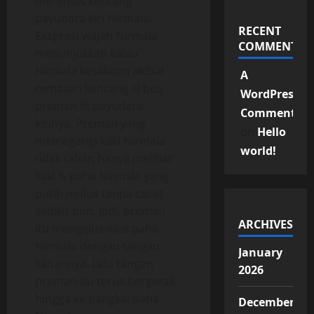
meremas kencang
payudara kiri Nirmala.
RECENT
Ekspresi wajah Nirmala
COMMENTS
menunjukkan kalau
Nirmala kesakitan akibat
A
remasan kencang si bos
WordPress
preman di payudara
Commenter
kirinya. Preman yang
on
Hello
memegangi kaki Nirmala
world!
tidak tahan hanya melihat
kaki & paha Nirmala yang
putih mulus tanpa cacat
sedikit pun. Jadi, preman
ARCHIVES
itu mengelus-elus paha
Nirmala dengan tangan
January
kanannya. Lalu tangan
2026
preman itu terus bergerak
hingga ke pangkal paha
December