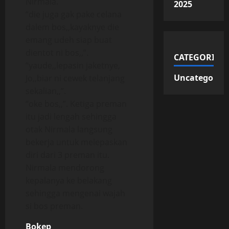
Nirmala.
2025
“die juga gak pake celana
dalem bos,,kayaknye die
emang udeh siap buat
dientot ni bos,,”.
CATEGORIES
“yaude,,lepasin jaketnye,
Uncategorize
Jo,,biar ni cewek telanjang
sekalian,,”.
“oke bos,,”. Ketiga preman
itu jadi lengah sehingga
otak Nirmala langsung
bekerja untuk melepaskan
diri dari 3 preman itu.
Nirmala mendorong
kepalanya ke belakang
sehingga mengenai wajah
si bos preman.
Bokep