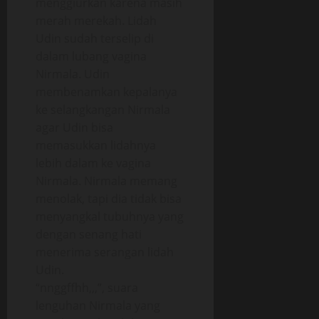
menggiurkan karena masih
merah merekah. Lidah
Udin sudah terselip di
dalam lubang vagina
Nirmala. Udin
membenamkan kepalanya
ke selangkangan Nirmala
agar Udin bisa
memasukkan lidahnya
lebih dalam ke vagina
Nirmala. Nirmala memang
menolak, tapi dia tidak bisa
menyangkal tubuhnya yang
dengan senang hati
menerima serangan lidah
Udin.
“nnggffhh,,,”, suara
lenguhan Nirmala yang