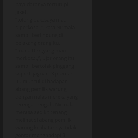
payudaranya tertutupi
jaket.
“tolong pak,,saya mau
diperkosa,,”, kata Nirmala
sambil berlindung di
belakang orang itu.
“mana Dek,,yang mau
merkosa,,”, ujar orang itu
sambil bertolak pinggang
seperti jagoan. 3 preman
itu muncul di hadapan
abang pemilik warung
dengan nafas mereka yang
terengah-engah. Nirmala
merasa sedikit tenang
melihat si abang pemilik
warung kelihatannya tidak
gentar menghadapi 3