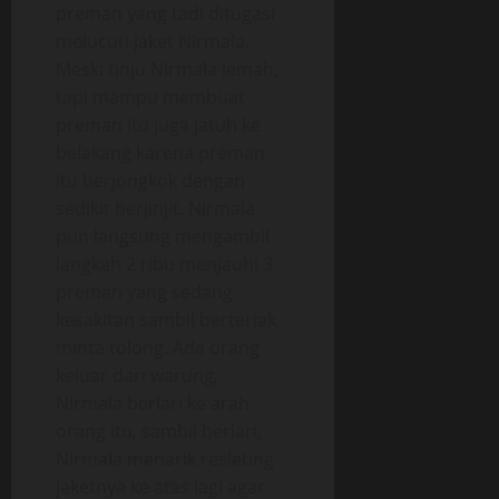
preman yang tadi ditugasi
melucuti jaket Nirmala.
Meski tinju Nirmala lemah,
tapi mampu membuat
preman itu juga jatuh ke
belakang karena preman
itu berjongkok dengan
sedikit berjinjit. Nirmala
pun langsung mengambil
langkah 2 ribu menjauhi 3
preman yang sedang
kesakitan sambil berteriak
minta tolong. Ada orang
keluar dari warung,
Nirmala berlari ke arah
orang itu, sambil berlari,
Nirmala menarik resleting
jaketnya ke atas lagi agar