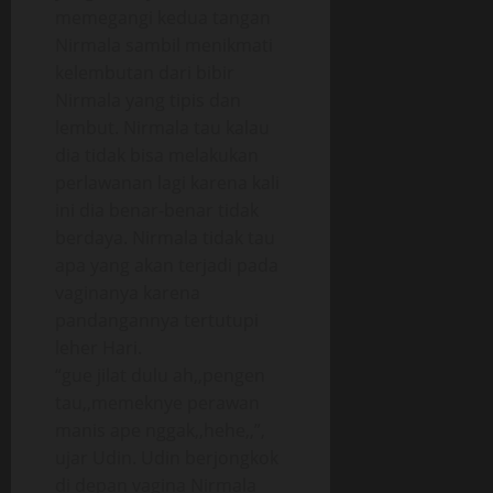
memegangi kedua tangan
Nirmala sambil menikmati
kelembutan dari bibir
Nirmala yang tipis dan
lembut. Nirmala tau kalau
dia tidak bisa melakukan
perlawanan lagi karena kali
ini dia benar-benar tidak
berdaya. Nirmala tidak tau
apa yang akan terjadi pada
vaginanya karena
pandangannya tertutupi
leher Hari.
“gue jilat dulu ah,,pengen
tau,,memeknye perawan
manis ape nggak,,hehe,,”,
ujar Udin. Udin berjongkok
di depan vagina Nirmala