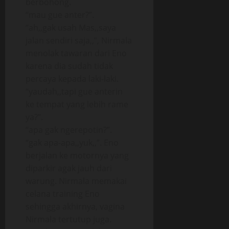
berbohong.
“mau gue anter?”.
“ah,,gak usah Mas,,saya
jalan sendiri saja,,”, Nirmala
menolak tawaran dari Eno
karena dia sudah tidak
percaya kepada laki-laki.
“yaudah,,tapi gue anterin
ke tempat yang lebih rame
ya?”.
“apa gak ngerepotin?”.
“gak apa-apa,,yuk,,”. Eno
berjalan ke motornya yang
diparkir agak jauh dari
warung. Nirmala memakai
celana training Eno
sehingga akhirnya, vagina
Nirmala tertutup juga.