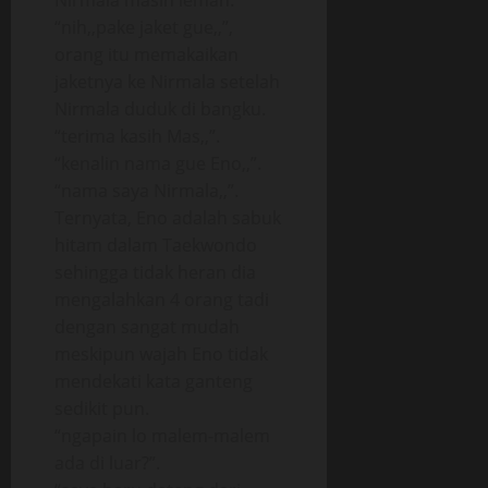
Nirmala masih lemah.
“nih,,pake jaket gue,,”,
orang itu memakaikan
jaketnya ke Nirmala setelah
Nirmala duduk di bangku.
“terima kasih Mas,,”.
“kenalin nama gue Eno,,”.
“nama saya Nirmala,,”.
Ternyata, Eno adalah sabuk
hitam dalam Taekwondo
sehingga tidak heran dia
mengalahkan 4 orang tadi
dengan sangat mudah
meskipun wajah Eno tidak
mendekati kata ganteng
sedikit pun.
“ngapain lo malem-malem
ada di luar?”.