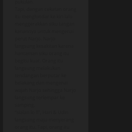
pukulan.
Tapi, dengan cekatan orang
itu menghindar ke kiri lalu
menggerakkan siku tangan
kanannya untuk mengenai
perut Narjo. Narjo
langsung kesakitan karena
hantaman siku orang itu
begitu kuat. Orang itu
langsung melakukan
tendangan berputar ke
belakang dan mengenai
wajah Narjo sehingga Narjo
langsung terlempar ke
samping.
“sialan lo !!”, Hari & Udin
langsung maju menyerang
orang itu. Tapi, orang itu