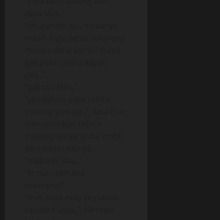
“saya baru dateng dari
desa Mas,,”.
“oh,,pantes aja,,mukanya
masih lugu,,terus sekarang
mana celana kamu? masa
gak pake celana kayak
gini,,”.
“gak tau Mas,,”.
“yaudah,,lo pake celana
training gue aja,,”, kata Eno
menyerahkan celana
trainingnya yang dia ambil
dari dalam tasnya.
“makasih Mas,,”.
“lo mau kemana
sekarang?”.
“mm,,saya mau ke rumah
saudara saya,,”, Nirmala