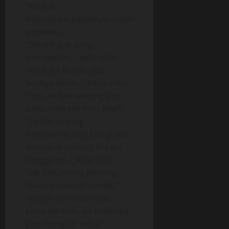
“liat tuh
memeknye,,kayaknye,,masih
perawan,,”.
“berarti gue yang
merawanin,,”, kata Udin.
“enak aje lo, Din..gue
bosnye disini,,”, balas Hari.
“tapi,,ini kan warung gue,,”,
balas Udin tak mau kalah.
“yaude,,lo yang
merawanin,,tapi kite gratis
minum di warung lo satu
minggu ye,,”, kata Hari.
“sip dah,,nyang penting
bisa merawanin cewek,,”.
“jangan perkosa saya,,”,
pinta Nirmala, air matanya
pun mengalir keluar.