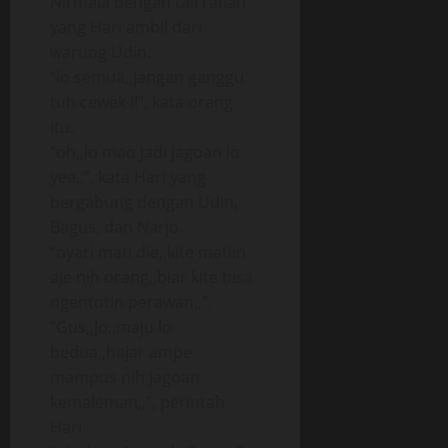
Nirmala dengan tali rafiah
yang Hari ambil dari
warung Udin.
“lo semua,,jangan ganggu
tuh cewek !!”, kata orang
itu.
“oh,,lo mao jadi jagoan lo
yee,,”, kata Hari yang
bergabung dengan Udin,
Bagus, dan Narjo.
“nyari mati die,,kite matiin
aje nih orang,,biar kite bisa
ngentotin perawan,,”.
“Gus,,Jo,,maju lo
bedua,,hajar ampe
mampus nih jagoan
kemaleman,,”, perintah
Hari.