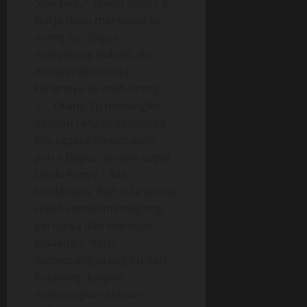
“oke bos,,”, jawab Bagus &
Narjo maju mendekat ke
orang itu. Bagus
menyerang duluan, dia
melayangkan tinju
kanannya ke arah orang
itu. Orang itu menangkis
dengan tangan kanannya,
lalu segera menendang
perut Bagus dengan cepat.
Meski hanya 1 kali
tendangan, Bagus langsung
sujud sambil memegangi
perutnya dan meringis
kesakitan. Narjo
menyerang orang itu dari
belakang dengan
melayangkan sebuah