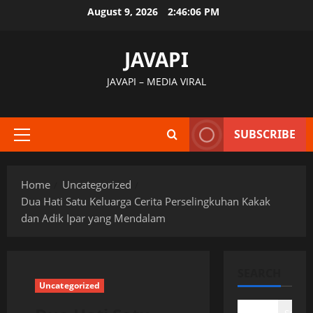
Skip
August 9, 2026
2:46:07 PM
to
content
JAVAPI
JAVAPI – MEDIA VIRAL
SUBSCRIBE
Primary
Menu
Home
Uncategorized
Dua Hati Satu Keluarga Cerita Perselingkuhan Kakak
dan Adik Ipar yang Mendalam
SEARCH
Uncategorized