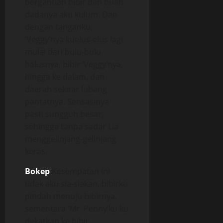
bergantian bibir dan buah
dadanya aku kulum. Dan
dengan tanganku,
‘Veggy’nya kuelus-elus lagi
mulai dari bulu-bulu
halusnya, bibir ‘Veggy’nya,
hingga ke dalam, dan
daerah sekitar lubang
pantatnya. Sensasinya
pasti sungguh besar,
sehingga tanpa sadar Lia
menggelinjang-gelinjang
keras.
Bokep
Kesempatan ini
tidak aku sia-siakan, bibirku
pindah menuju bibirnya,
sementara ‘Mr. Penny’ku ku
dekatkan ke bibir