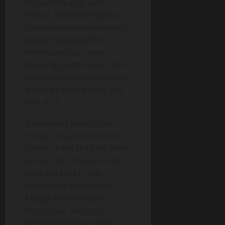
mulai tampak di pintu
masuk, setelah mengetuk
dan meminta izin sebentar,
ia pun masuk sambil
membawa sapu tanpa
menunggu izin dariku. Baru
pagi ini aku perhatikan adik
istriku ini secara jelas, not
bad at all.
Karena aku selalu tidur
hanya dengan bercelana
dalam, maka aku pikir akan
ganggu dia. Dengan masih
pura-pura tidur, aku
menggeliat ke samping
hingga selimutku pun
tersingkap. Sehingga
bagian bawahku sudah