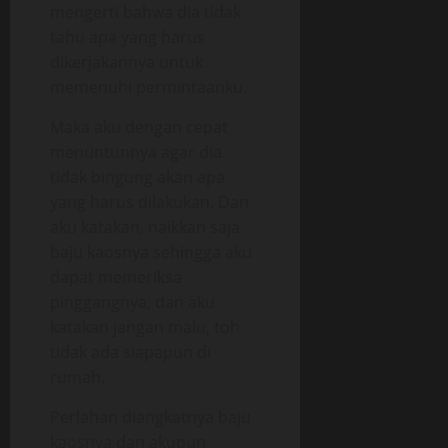
mengerti bahwa dia tidak
tahu apa yang harus
dikerjakannya untuk
memenuhi permintaanku.
Maka aku dengan cepat
menuntunnya agar dia
tidak bingung akan apa
yang harus dilakukan. Dan
aku katakan, naikkan saja
baju kaosnya sehingga aku
dapat memeriksa
pinggangnya, dan aku
katakan jangan malu, toh
tidak ada siapapun di
rumah.
Perlahan diangkatnya baju
kaosnya dan akupun