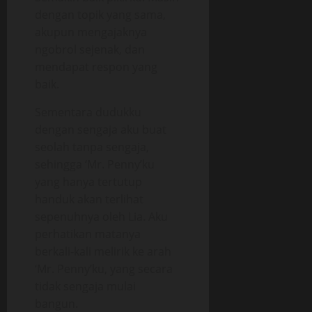
dengan topik yang sama,
akupun mengajaknya
ngobrol sejenak, dan
mendapat respon yang
baik.
Sementara dudukku
dengan sengaja aku buat
seolah tanpa sengaja,
sehingga ‘Mr. Penny’ku
yang hanya tertutup
handuk akan terlihat
sepenuhnya oleh Lia. Aku
perhatikan matanya
berkali-kali melirik ke arah
‘Mr. Penny’ku, yang secara
tidak sengaja mulai
bangun.