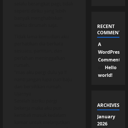
selalu berangkat pagi, tidak
seperti diriku yang lebih
banyak menghabiskan
waktu dirumah saja.
RECENT
COMMENTS
Tidak lama kemudian aku
perhatikan dia berkata
A
sesuatu, pamitan, dan
WordPress
perlahan meninggalkan
Commenter
rumah.
on
Hello
“mas aku pergi dulu ya !!
world!
nanti jangan lupa cuci baju
dan bersihkan rumah.
Ujarnya
Setelah istriku pergi
ARCHIVES
bekerja maka aku pun
kembali masuk kedalam
January
kamar untuk melanjutkan
2026