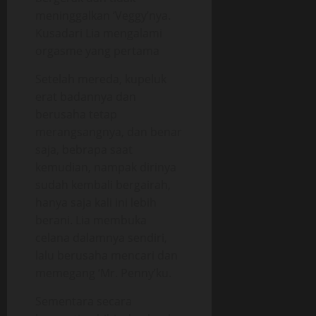
meninggalkan ‘Veggy’nya.
Kusadari Lia mengalami
orgasme yang pertama
Setelah mereda, kupeluk
erat badannya dan
berusaha tetap
merangsangnya, dan benar
saja, bebrapa saat
kemudian, nampak dirinya
sudah kembali bergairah,
hanya saja kali ini lebih
berani. Lia membuka
celana dalamnya sendiri,
lalu berusaha mencari dan
memegang ‘Mr. Penny’ku.
Sementara secara