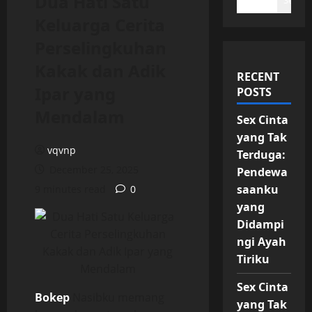
Dua Hati Satu
Search
Keluarga Cerita
Perselingkuhan
Kakak dan Adik
RECENT
Ipar yang
POSTS
Mendalam
Sex Cinta
yang Tak
vqvnp
Terduga:
December 25, 2025
Pendewa
saanku
9 minutes read
0
yang
Didampi
ngi Ayah
Tiriku
Sex Cinta
Bokep
Nasibku memang
yang Tak