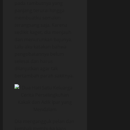
pada rambutnya yang
panjang terurai hingga
membuatku semakin
terangsang saja. Karena
sedikit kaget, dia menjauh
dan menurunkan bajunya.
Lalu aku katakan bahwa
pengobatannya belum
selesai dan harus
dilanjutkan agar tak
bertambah parah sakitnya.
Dia mengangguk pelan dan
kembali membuka kaos