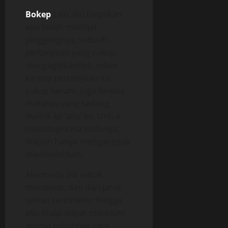
Bokep
Lalu aku tanyakan
apa boleh memijat
pinggangnya, sebuah
pertanyaan yang cukup
mengagetkannya, selain
karena pertanyaan itu
cukup berani, juga karena
matanya yang sedang
melirik ke ‘anu’ ku. Untuk
menutupi rasa malunya,
diapun hanya mengangguk
membolehkan.
Aku minta dia untuk
mendekat, dan dari jarak
sekian centimeter hingga
aku mulai dapat mencium
aroma tubuhnya yang