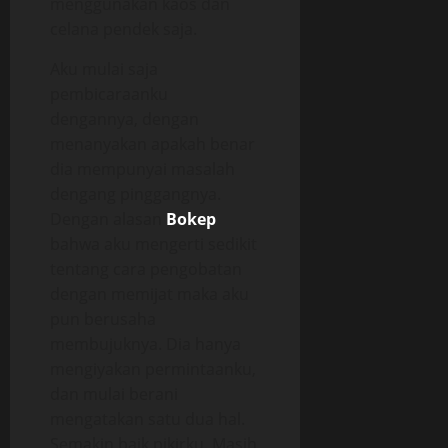
menggunakan kaos dan
celana pendek saja.
Aku mulai saja
pembicaraanku
dengannya, dengan
menanyakan apakah benar
dia mempunyai masalah
dengang pinggangnya.
Dengan alasan
Bokep
bahwa aku mengerti sedikit
tentang cara pengobatan
dengan memijat maka aku
pun berusaha
membujuknya. Dia hanya
mengiyakan permintaanku,
dan mulai berani
mengatakan satu dua hal.
Semakin baik pikirku. Masih