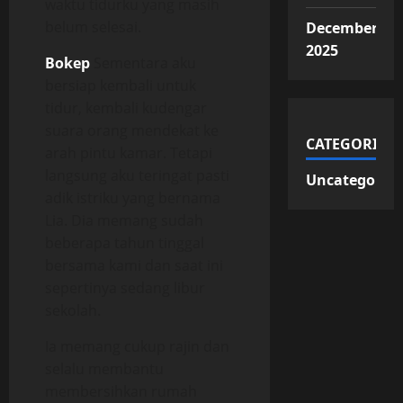
waktu tidurku yang masih
belum selesai.
December
2025
Bokep
Sementara aku
bersiap kembali untuk
tidur, kembali kudengar
suara orang mendekat ke
CATEGORIES
arah pintu kamar. Tetapi
langsung aku teringat pasti
Uncategorize
adik istriku yang bernama
Lia. Dia memang sudah
beberapa tahun tinggal
bersama kami dan saat ini
sepertinya sedang libur
sekolah.
Ia memang cukup rajin dan
selalu membantu
membersihkan rumah