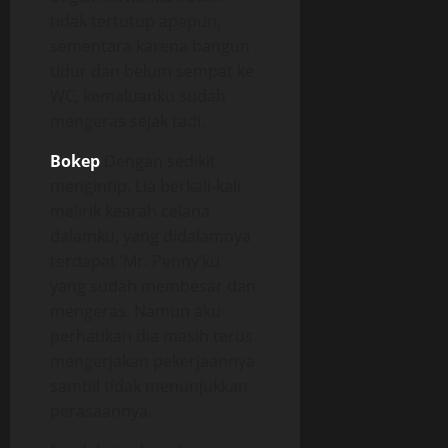
tidak tertutup apapun,
sementara karena bangun
tidur dan belum sempat ke
WC, kemaluanku sudah
mengeras sejak tadi.
Bokep
Dengan sedikit
mengintip, Lia berkali-kali
melirik kearah celana
dalamku, yang didalamnya
terdapat ‘Mr. Penny’ku
yang sudah membesar dan
mengeras. Namun aku
perhatikan dia masih terus
mengerjakan pekerjaannya
sambil tidak menunjukkan
perasaannya.