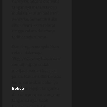
Penny’ku. Secara otomatis
tangannya meremas dan
mulai naik turun pada ‘Mr.
Penny’ku. Sementara aku
sibuk menaikkan roknya
hingga celana dalamnya
terlihat seluruhnya.
Dan dengan menyibakkan
celana dalamnya,
‘Veggy’nya yang basah dan
sempit itupun sudah
menjadi mainan bagi jari-
jariku. Namun tidak berapa
lama, kurasakan pahanya
Bokep
menjepit tanganku,
dan tangannya memegang
tanganku agar tidak
bergerak dan tidak