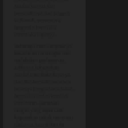
Kutidurkan Lia dan
menindihnya dari pinggul
ke bawah, sementara
tanganku berusaha
membuka bajunya.
Beberapa saat nampaknya
kesadaran Lia bangkit dan
melakukan perlawanan,
sehingga kuhentikan
sambil membuka bajunya,
dan aku kembali mencium
bibirnya hingga lama sekali.
Begitu Lia sudah kembali
mendesah, perlahan
tangan yang sejak tadi
kugunakan untuk meremas
dadanya, kuarahkan ke