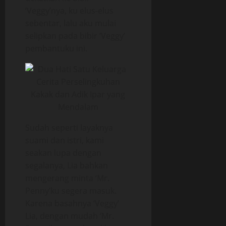
‘Veggy’nya, ku elus-elus
sebentar, lalu aku mulai
selipkan pada bibir ‘Veggy’
pembantuku ini.
Sudah seperti layaknya
suami dan istri, kami
seakan lupa dengan
segalanya, Lia bahkan
mengerang minta ‘Mr.
Penny’ku segera masuk.
Karena basahnya ‘Veggy’
Lia, dengan mudah ‘Mr.