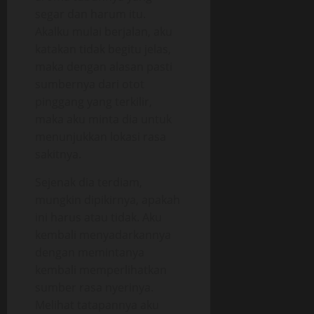
segar dan harum itu.
Akalku mulai berjalan, aku
katakan tidak begitu jelas,
maka dengan alasan pasti
sumbernya dari otot
pinggang yang terkilir,
maka aku minta dia untuk
menunjukkan lokasi rasa
sakitnya.
Sejenak dia terdiam,
mungkin dipikirnya, apakah
ini harus atau tidak. Aku
kembali menyadarkannya
dengan memintanya
kembali memperlihatkan
sumber rasa nyerinya.
Melihat tatapannya aku