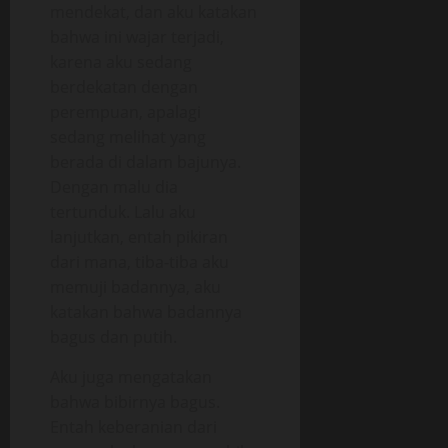
mendekat, dan aku katakan
bahwa ini wajar terjadi,
karena aku sedang
berdekatan dengan
perempuan, apalagi
sedang melihat yang
berada di dalam bajunya.
Dengan malu dia
tertunduk. Lalu aku
lanjutkan, entah pikiran
dari mana, tiba-tiba aku
memuji badannya, aku
katakan bahwa badannya
bagus dan putih.
Aku juga mengatakan
bahwa bibirnya bagus.
Entah keberanian dari