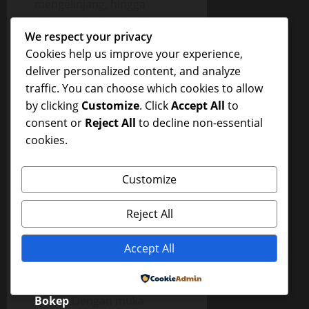
mengelinjang, hingga
akhinya aku katakan kita
We respect your privacy
keluar sama-sama.
Cookies help us improve your experience,
Beberapa saat kemudian
deliver personalized content, and analyze
aku rasakan air maniku
traffic. You can choose which cookies to allow
muncrat dengan derasnya
by clicking
Customize
. Click
Accept All
to
didalam ‘Veggy’nya yang
consent or
Reject All
to decline non-essential
juga menegang karena
cookies.
orgasme. Lia memeluk
badanku dengan erat, lupa
Customize
bahwa aku adalah kakak
iparnya, dan akupun
Reject All
melupakan bahwa Lia
adalah adik iparku, aku
Accept All
memeluk dan menciumnya
dengan erat.
Powered by
Bokep
Dengan muka