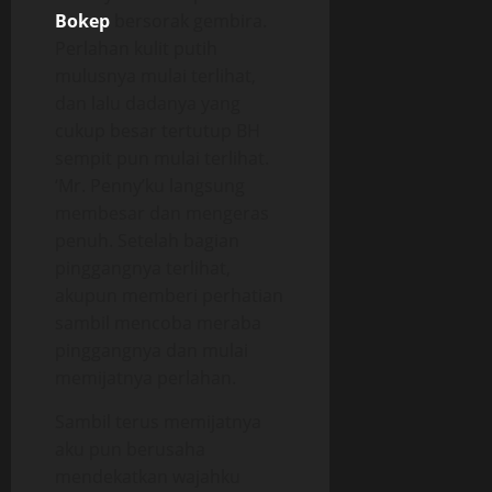
Bokep
bersorak gembira.
Perlahan kulit putih
mulusnya mulai terlihat,
dan lalu dadanya yang
cukup besar tertutup BH
sempit pun mulai terlihat.
‘Mr. Penny’ku langsung
membesar dan mengeras
penuh. Setelah bagian
pinggangnya terlihat,
akupun memberi perhatian
sambil mencoba meraba
pinggangnya dan mulai
memijatnya perlahan.
Sambil terus memijatnya
aku pun berusaha
mendekatkan wajahku