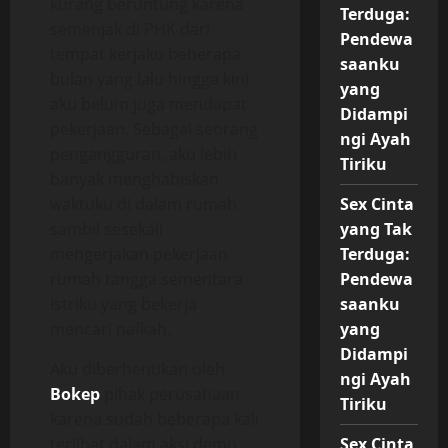
kurang beruntung karena
Terduga:
semenjak di PHK dari
Pendewa
tempat kerjaku beberapa
saanku
bulan yang lalu hingga kini
yang
aku belum juga mendapat
Didampi
pekerjaan. Sebagai seorang
ngi Ayah
pengangguran, aku lebih
Tiriku
banyak menghabiskan
waktuku di dalam rumah
Sex Cinta
sambil sesekali
yang Tak
mengerjakan pekerjaan
Terduga:
rumah tangga sementara
Pendewa
istriku yang bekerja
saanku
mencari nafkah.
yang
Didampi
Aku diberhentikan oleh
ngi Ayah
Bokep
pihak perusahaan
Tiriku
karena sudah beberapa kali
terlibat dalam aksi demo
Sex Cinta