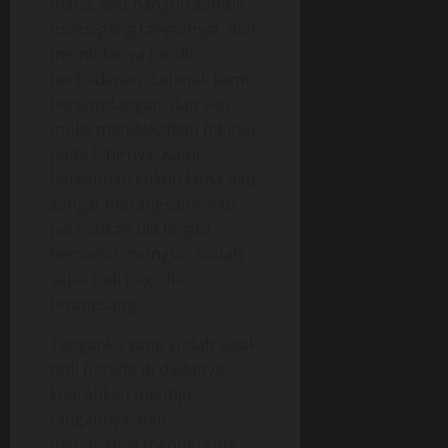
mana, aku bangun sambil
memegang tangannya, dan
memintanya berdiri
berhadapan. Sejenak kami
berpandangan, dan aku
mulai mendekatkan bibirku
pada bibirnya. Kami
berciuman cukup lama dan
sangat merangsang. Aku
perhatikan dia begitu
bernafsu, mungkin sudah
sejak tadi pagi dia
terangsang.
Tanganku yang sudah sejak
tadi berada di dadanya,
kuarahkan menuju
tangannya, dan
menariknya menuju sofa.