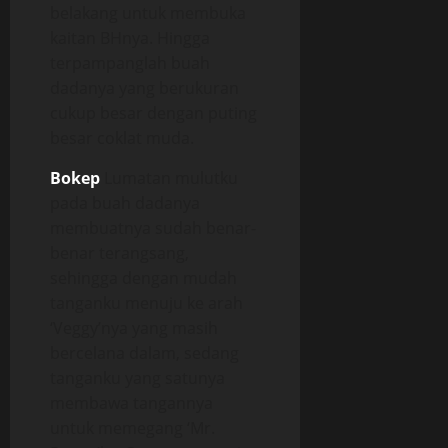
belakang untuk membuka
kaitan BHnya. Hingga
terpampanglah buah
dadanya yang berukuran
cukup besar dengan puting
besar coklat muda.
Bokep
Lumatan mulutku
pada buah dadanya
membuatnya sudah benar-
benar terangsang,
sehingga dengan mudah
tanganku menuju ke arah
‘Veggy’nya yang masih
bercelana dalam, sedang
tanganku yang satunya
membawa tangannya
untuk memegang ‘Mr.