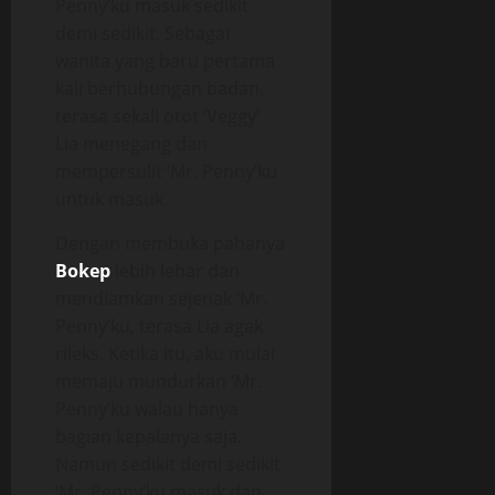
Penny’ku masuk sedikit
demi sedikit. Sebagai
wanita yang baru pertama
kali berhubungan badan,
terasa sekali otot ‘Veggy’
Lia menegang dan
mempersulit ‘Mr. Penny’ku
untuk masuk.
Dengan membuka pahanya
Bokep
lebih lebar dan
mendiamkan sejenak ‘Mr.
Penny’ku, terasa Lia agak
rileks. Ketika itu, aku mulai
memaju mundurkan ‘Mr.
Penny’ku walau hanya
bagian kepalanya saja.
Namun sedikit demi sedikit
‘Mr. Penny’ku masuk dan