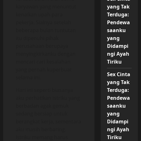
karyawan yang menuntut
yang Tak
kenaikan upah para
Terduga:
pekerja. Sialnya setelah
Pendewa
beberapa bulan tuntutan
saanku
itu dipenuhi pihak
yang
perusahaan berupaya
Didampi
menyingkirkanku dengan
ngi Ayah
mencari cari kesalahan
Tiriku
yang pernah kuperbuat
Sex Cinta
selama ini.
yang Tak
Hari ini seperti biasanya
Terduga:
aku perhatikan istriku yang
Pendewa
berbadan agak gemuk
saanku
sedang bersiap untuk
yang
berangkat kerja, sementara
Didampi
aku masih berbaring.
ngi Ayah
Istriku memang harus
Tiriku