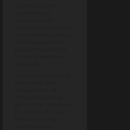
terus melayang dan
sejenak terlintas
dipikiranku untuk
menggoda adik istriku tsb.
Lalu aku berfikir, kira-kira
topik apa yang akan aku
pakai, karena selama ini
aku jarang sekali bicara
dengan dia.
Sambil aku perhatikan Lia
yang sedang sibuk
menyapu lantai, aku
mengingat-ingat yang
pernah istriku katakan soal
dia. Akhirnya aku ingat
bahwa dia memiliki
masalah dengan