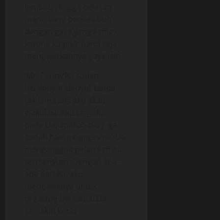
lembut. Hingga belasan
menit kami bersetubuh
dengan gaya yang sama,
karena ku pikir nanti saja
mengajarkannya gaya lain.
‘Mr. Penny’ku sudan
berdenyut-denyut tanda
tak lama lagi aku akan
ejakulasi. Aku tanyakan
pada Lia, apakah dia juga
sudah hampir orgasme. Lia
mengangguk pelan sambil
terrsenyum. Dengan aba-
aba dari ku, aku
mengajaknya untuk
orgasme bersama. Lia
semakin keras