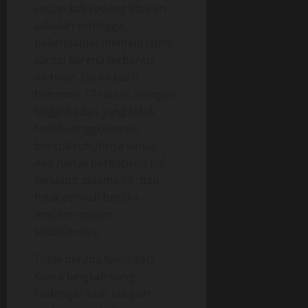
setiap kali sedang liburan
sekolah sehingga
pekerjaanku menjadi lebih
santai karena terbantu
olehnya. Lia ini baru
berumur 17 tahun, dengan
tinggi badan yang tidak
terlalu tinggi namun
bentuk tubuhnya sintal.
Aku hanya perhatikan hal
tersebut selama ini, dan
tidak pernah berfikir
macam-macam
sebelumnya.
Tidak berapa lama dari
suara langkah yang
kudengar tadi, Lia pun