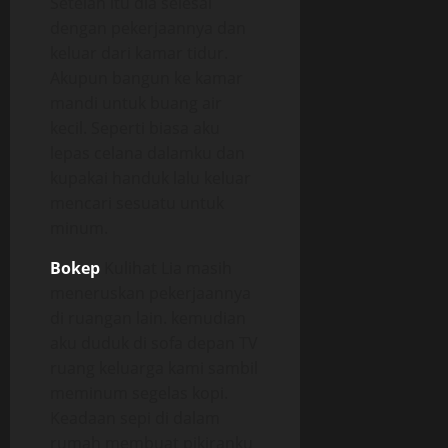
Setelah itu dia selesai
dengan pekerjaannya dan
keluar dari kamar tidur.
Akupun bangun ke kamar
mandi untuk buang air
kecil. Seperti biasa aku
lepas celana dalamku dan
kupakai handuk lalu keluar
mencari sesuatu untuk
minum.
Bokep
Kulihat Lia masih
meneruskan pekerjaannya
di ruangan lain. kemudian
aku duduk di sofa depan TV
ruang keluarga kami sambil
meminum segelas kopi.
Keadaan sepi di dalam
rumah membuat pikiranku