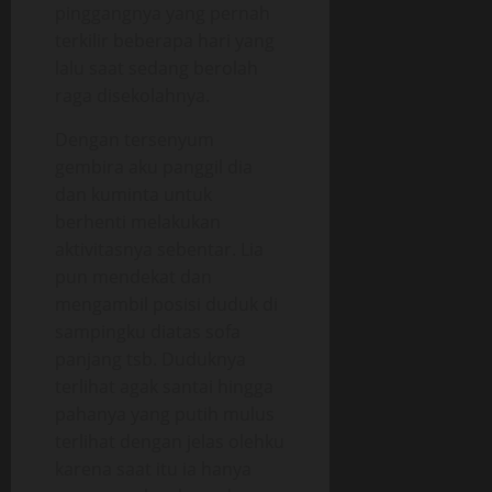
pinggangnya yang pernah
terkilir beberapa hari yang
lalu saat sedang berolah
raga disekolahnya.
Dengan tersenyum
gembira aku panggil dia
dan kuminta untuk
berhenti melakukan
aktivitasnya sebentar. Lia
pun mendekat dan
mengambil posisi duduk di
sampingku diatas sofa
panjang tsb. Duduknya
terlihat agak santai hingga
pahanya yang putih mulus
terlihat dengan jelas olehku
karena saat itu ia hanya