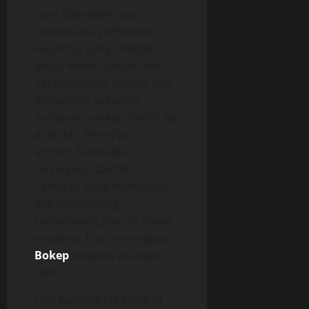
yang dikenakannya .
Sejenak aku perhatikan
wajahnya yang tampak
beda, merah padam. Aku
heran kenapa, setelah aku
perhatikan seksama,
matanya sesekali melirik ke
arah ‘Mr. Penny’ku. Ya
ampun, handukku
tersingkap dan ‘Mr.
Penny’ku yang membesar
dan memanjang,
terpampang jelas di depan
matanya. Pasti tersingkap
Bokep
sewaktu dia kaget
tadi.
Lalu kuminta Lia kembali