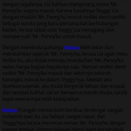
dengan segalanya, Lia bahkan mengerang minta ‘Mr.
Penny’ku segera masuk. Karena basahnya ‘Veggy’ Lia,
dengan mudah ‘Mr. Penny’ku masuk sedikit demi sedikit.
Sebagai wanita yang baru pertama kali berhubungan
badan, terasa sekali otot ‘Veggy’ Lia menegang dan
mempersulit ‘Mr. Penny’ku untuk masuk.
Dengan membuka pahanya
Bokep
lebih lebar dan
mendiamkan sejenak ‘Mr. Penny’ku, terasa Lia agak rileks.
Ketika itu, aku mulai memaju mundurkan ‘Mr. Penny’ku
walau hanya bagian kepalanya saja. Namun sedikit demi
sedikit ‘Mr. Penny’ku masuk dan akhirnya seluruh
batangku masuk ke dalam ‘Veggy’nya. Setelah aku
diamkan sejenak, aku mulai bergerak keluar dan masuk,
dan sempat kulihat cairan berwarna merah muda, tanda
keperawanannya telah kudapatkan.
Bokep
Erangan nikmat kami berdua, terdengar sangat
romantis saat itu. Lia belajar sangat cepat, dan
‘Veggy’nya terasa meremas-remas ‘Mr. Penny’ku dengan
sangat lembut. Hingga belasan menit kami bersetubuh