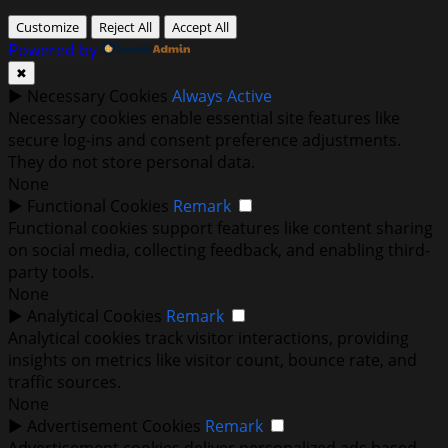
Customize
Reject All
Accept All
Powered by
✖
►
Necessary Cookies
Always Active
Necessary cookies enable essential site features like
secure log-ins and consent preference adjustments.
They do not store personal data.
None
►
Functional Cookies
Remark
Functional cookies support features like content sharing
on social media, collecting feedback, and enabling third-
party tools.
None
►
Analytical Cookies
Remark
Analytical cookies track visitor interactions, providing
insights on metrics like visitor count, bounce rate, and
traffic sources.
None
►
Advertisement Cookies
Remark