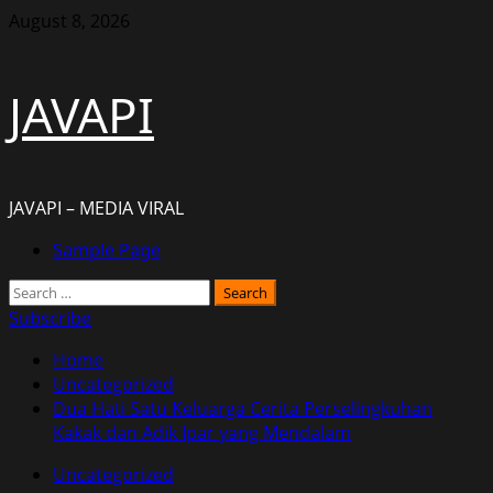
Skip
August 8, 2026
to
content
JAVAPI
JAVAPI – MEDIA VIRAL
Primary
Sample Page
Menu
Search
for:
Subscribe
Home
Uncategorized
Dua Hati Satu Keluarga Cerita Perselingkuhan
Kakak dan Adik Ipar yang Mendalam
Uncategorized