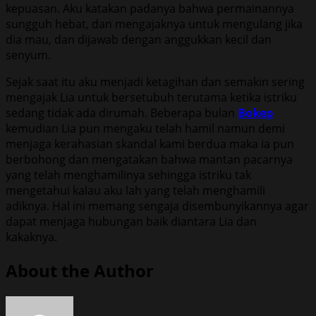
kepuasan. Aku katakan padanya bahwa permainannya
sungguh hebat, dan mengajaknya untuk mengulang jika
dia mau, dan dijawab dengan anggukkan kecil dan
senyum.
Sejak saat itu aku menjadi ketagihan dan semakin sering
mengajak Lia untuk bersetubuh terutama ketika istriku
sedang tidak ada dirumah. Beberapa bulan
Bokep
kemudian Lia pun mengaku telah hamil namun demi
menjaga kerahasian skandal kami berdua maka ia pun
berbohong dan mengatakan bahwa mantan pacarnya
yang telah menghamilinya sehingga istriku tak
mengetahui kalau aku lah yang telah menghamili
adiknya. Hal ini memang sengaja disembunyikannya agar
dapat menjaga hubungan baik diantara Lia dan
kakaknya.
About the Author