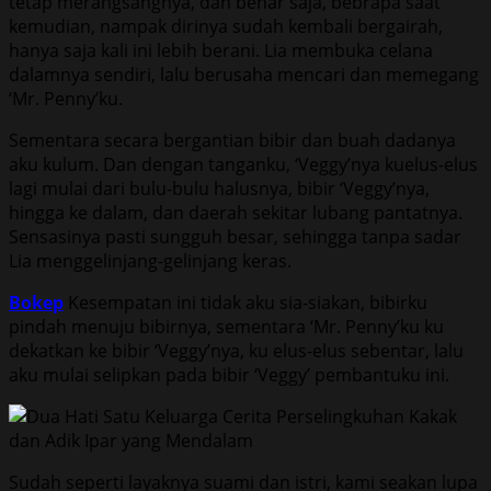
tetap merangsangnya, dan benar saja, bebrapa saat
kemudian, nampak dirinya sudah kembali bergairah,
hanya saja kali ini lebih berani. Lia membuka celana
dalamnya sendiri, lalu berusaha mencari dan memegang
‘Mr. Penny’ku.
Sementara secara bergantian bibir dan buah dadanya
aku kulum. Dan dengan tanganku, ‘Veggy’nya kuelus-elus
lagi mulai dari bulu-bulu halusnya, bibir ‘Veggy’nya,
hingga ke dalam, dan daerah sekitar lubang pantatnya.
Sensasinya pasti sungguh besar, sehingga tanpa sadar
Lia menggelinjang-gelinjang keras.
Bokep
Kesempatan ini tidak aku sia-siakan, bibirku
pindah menuju bibirnya, sementara ‘Mr. Penny’ku ku
dekatkan ke bibir ‘Veggy’nya, ku elus-elus sebentar, lalu
aku mulai selipkan pada bibir ‘Veggy’ pembantuku ini.
Sudah seperti layaknya suami dan istri, kami seakan lupa