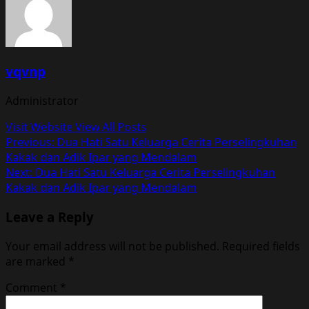
vqvnp
Administrator
Visit Website
View All Posts
Post
Previous:
Dua Hati Satu Keluarga Cerita Perselingkuhan
Kakak dan Adik Ipar yang Mendalam
navigation
Next:
Dua Hati Satu Keluarga Cerita Perselingkuhan
Kakak dan Adik Ipar yang Mendalam
Leave a Reply
Your email address will not be published.
Required fields
are marked
*
Comment
*