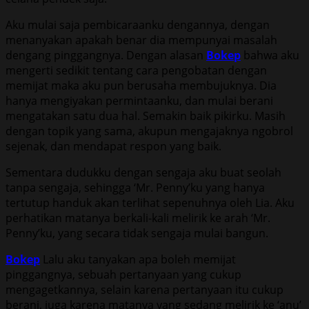
Aku mulai saja pembicaraanku dengannya, dengan
menanyakan apakah benar dia mempunyai masalah
dengang pinggangnya. Dengan alasan
Bokep
bahwa aku
mengerti sedikit tentang cara pengobatan dengan
memijat maka aku pun berusaha membujuknya. Dia
hanya mengiyakan permintaanku, dan mulai berani
mengatakan satu dua hal. Semakin baik pikirku. Masih
dengan topik yang sama, akupun mengajaknya ngobrol
sejenak, dan mendapat respon yang baik.
Sementara dudukku dengan sengaja aku buat seolah
tanpa sengaja, sehingga ‘Mr. Penny’ku yang hanya
tertutup handuk akan terlihat sepenuhnya oleh Lia. Aku
perhatikan matanya berkali-kali melirik ke arah ‘Mr.
Penny’ku, yang secara tidak sengaja mulai bangun.
Bokep
Lalu aku tanyakan apa boleh memijat
pinggangnya, sebuah pertanyaan yang cukup
mengagetkannya, selain karena pertanyaan itu cukup
berani, juga karena matanya yang sedang melirik ke ‘anu’