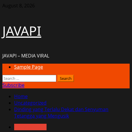
Skip
August 8, 2026
to
content
JAVAPI
JAVAPI – MEDIA VIRAL
Primary
Sample Page
Menu
Search
for:
Subscribe
Home
Uncategorized
Dinding yang Terlalu Dekat dan Senyuman
Tetangga yang Mengusik
Uncategorized