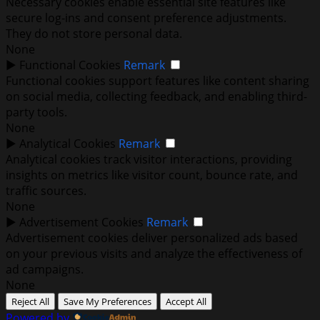
Necessary cookies enable essential site features like
secure log-ins and consent preference adjustments.
They do not store personal data.
None
►
Functional Cookies
Remark
Functional cookies support features like content sharing
on social media, collecting feedback, and enabling third-
party tools.
None
►
Analytical Cookies
Remark
Analytical cookies track visitor interactions, providing
insights on metrics like visitor count, bounce rate, and
traffic sources.
None
►
Advertisement Cookies
Remark
Advertisement cookies deliver personalized ads based
on your previous visits and analyze the effectiveness of
ad campaigns.
None
Reject All
Save My Preferences
Accept All
Powered by