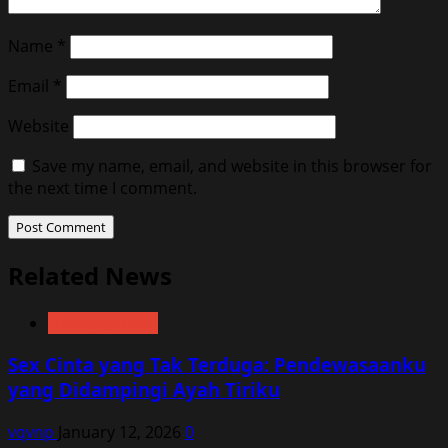
Name
*
Email
*
Website
Save my name, email, and website in this browser for
the next time I comment.
Related News
Uncategorized
Sex Cinta yang Tak Terduga: Pendewasaanku
yang Didampingi Ayah Tiriku
vqvnp
January 12, 2026
0