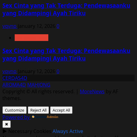
Sex Cinta yang Tak Terduga: Pendewasaanku
yang Didampingi Ayah Tiriku
vqvnp
January 12, 2026
0
Uncategorized
Sex Cinta yang Tak Terduga: Pendewasaanku
yang Didampingi Ayah Tiriku
vqvnp
January 12, 2026
0
CERDAS4D
AROMA4D
MAHJONG
Copyright © All rights reserved.
|
MoreNews
by AF
themes.
Customize
Reject All
Accept All
Powered by
✖
►
Necessary Cookies
Always Active