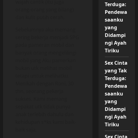
wajah cantik (itu juga
Terduga:
orang-orang yang bilang)
Pendewa
dan kulit putih cerah.
saanku
yang
Sebelumnya aku memang
Didampi
sering bekerja menjadi SPG
ngi Ayah
pada pameran mobil dan
Tiriku
banyak orang mengelilingi
mobil yang Aku pamerkan
Sex Cinta
bukan utk melihat mobil
yang Tak
tetapi untuk melihatku.
Terduga:
Menikah dengan Roni, 30
Pendewa
thn, seorang pekerja
saanku
sukses. Kami memang
yang
sepakat utk tidak punya
Didampi
anak terlebih dahulu dan
ngi Ayah
kehidupan s*ks kami baik-
Tiriku
baik saja,
Sex Cinta