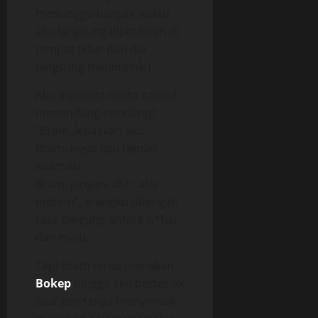
menunggu banyak waktu
aku langsung dijatuhkan di
tempat tidur dan dia
langsung menindihku.
Aku meronta-ronta sambil
menendang-nendang?
”Bram..lepaskan aku
Bram..ingat kau teman
suamiku
Bram..jangan..ahh..aku
mohon”, erangku ditengah
rasa bingung antara n*fsu
dan malu,
Tapi Bram terus menekan
Bokep
hingga aku berteriak
saat pen*snya menyeruak