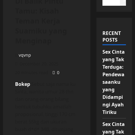
Di Balik Pintu
Search
Tamu: Kisah
Teman Kerja
Suamiku yang
RECENT
Menginap
POSTS
Sex Cinta
vqvnp
yang Tak
December 20, 2025
Terduga:
20 minutes read
0
Pendewa
saanku
Bokep
Sebut saja nama ku
yang
Sinta, wanita umur 28 thn
Didampi
dan orang-orang bilang
ngi Ayah
bentuk tubuhku amatlah
Tiriku
proposional, tinggi 170 cm
berat 55kg dan ukuran
Sex Cinta
buah d*d* 34B, ditunjang
yang Tak