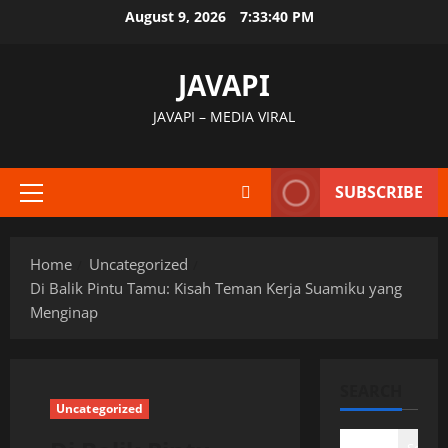
Skip
August 9, 2026
7:33:41 PM
to
content
JAVAPI
JAVAPI – MEDIA VIRAL
SUBSCRIBE
Primary
Menu
Home
Uncategorized
Di Balik Pintu Tamu: Kisah Teman Kerja Suamiku yang
Menginap
SEARCH
Uncategorized