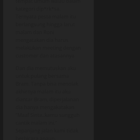
tempat umum walau dalam
kategori dip*rk*sa.
Ternyata pesta malam itu
berlangsung hingga larut
malam dan Roni
mengatakan dia harus
melakukan meeting dengan
customer dan atasannya
Dan dia memutuskan aku
untuk pulang bersama
Bram. Tanpa bisa menolak
akhirnya malam itu aku
diantar Bram, diperjalanan
dia hanya mengakatakan
“Maaf Sinta..kamu sungguh
cantik malam ini.”
Sepanjang jalan kami tidak
berbicara apaun.