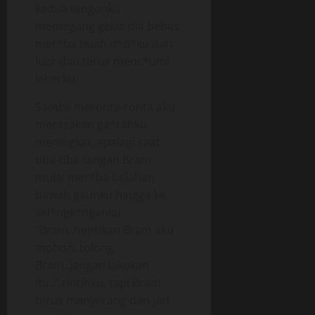
kedua tanganku
memegang gelas dia bebas
mer*ba buah d*d*ku dari
luar dan terus menc*umi
leherku,
Sambil meronta-ronta aku
merasakan ga*rahku
meningkat, apalagi saat
tiba-tiba tangan Bram
mulai mer*ba belahan
bawah gaunku hingga ke
sel*ngk*nganku.
“Bram..hentikan Bram aku
mohon..tolong
Bram..jangan lakukan
itu..”,rintihku, tapi Bram
terus menyerang dan jari