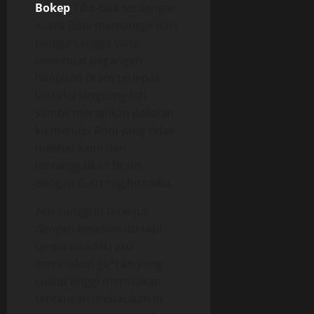
Bokep
Tiba-tiba terdengar
suara Roni memanggil dari
pinggir tangga yang
membuat pegangan
himpitan Bram terlepas,
lalu aku langsung lari
sambil merapikan pakaian
ku menuju Roni yang tidak
melihat kami dan
meninggalkan Bram
dengan G-str*ng hitamku.
Aku sungguh terkejut
dengan kejadian itu tapi
tanpa disadari aku
merasakan ga*rah yang
cukup tinggi merasakan
tantangan melakukan di