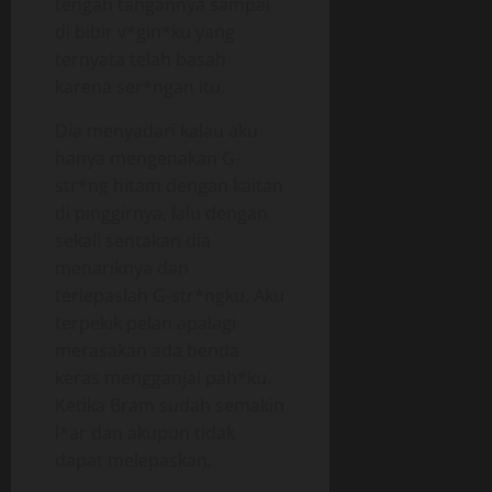
tengah tangannya sampai
di bibir v*gin*ku yang
ternyata telah basah
karena ser*ngan itu.
Dia menyadari kalau aku
hanya mengenakan G-
str*ng hitam dengan kaitan
di pinggirnya, lalu dengan
sekali sentakan dia
menariknya dan
terlepaslah G-str*ngku. Aku
terpekik pelan apalagi
merasakan ada benda
keras mengganjal pah*ku.
Ketika Bram sudah semakin
l*ar dan akupun tidak
dapat melepaskan,