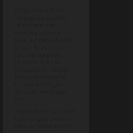
Hingga sampai dirumah
aku langsung masuk ke
dalam kamar dan
menelungkupkan diri di
kasur, aku merasakan hal
yang aneh antara malu aku
baru saja mengalami
perk*saan kecil dan
perasaan malu mengakui
bahwa aku terangs*ng
hebat oleh ser*ngan itu
dan masih menyisakan
ga*rah.
Tanpa sadar ternyata Bram
telah mengunci semua
pintu dan masuk ke dalam