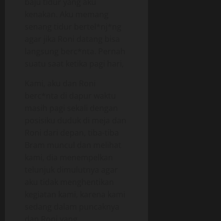
baju tidur yang aku
kenakan. Aku memang
senang tidur bertel*nj*ng
agar jika Roni datang bisa
langsung berc*nta. Pernah
suatu saat ketika pagi hari,
Kami, aku dan Roni
berc*nta di dapur waktu
masih pagi sekali dengan
posisiku duduk di meja dan
Roni dari depan, tiba-tiba
Bram muncul dan melihat
kami, dia menempelkan
telunjuk dimulutnya agar
aku tidak menghentikan
kegiatan kami, karena kami
sedang dalam puncaknya
dan Roni yang