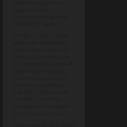
depanku dan pen*snya
yang besar telah
meneyruak menggantian
lidahnya? “Arrgghh..”
Er*ngku menahan nikmat
yang sudah seminggu ini
tidak tersentuh oleh Roni.
Akhirnya aku membiarkan
dia memperk*saku kembali
dengan berdiri di dalam
kolam renang. Sekarang
aku hanya memeluknya
saja dan membiarkan dia
menjil*ti buah d*d*ku
sambil terus memasukan
pen*snya keluar masuk.
Bahkan saat dia tarik aku ke