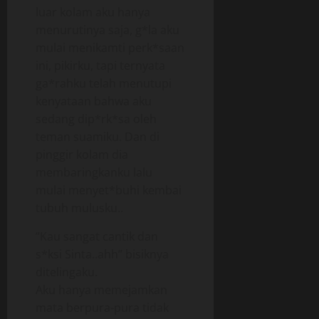
luar kolam aku hanya
menurutinya saja, g*la aku
mulai menikamti perk*saan
ini, pikirku, tapi ternyata
ga*rahku telah menutupi
kenyataan bahwa aku
sedang dip*rk*sa oleh
teman suamiku. Dan di
pinggir kolam dia
membaringkanku lalu
mulai menyet*buhi kembai
tubuh mulusku..
”Kau sangat cantik dan
s*ksi Sinta..ahh” bisiknya
ditelingaku.
Aku hanya memejamkan
mata berpura-pura tidak