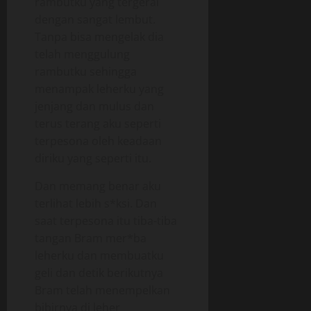
rambutku yang tergerai
dengan sangat lembut.
Tanpa bisa mengelak dia
telah menggulung
rambutku sehingga
menampak leherku yang
jenjang dan mulus dan
terus terang aku seperti
terpesona oleh keadaan
diriku yang seperti itu.
Dan memang benar aku
terlihat lebih s*ksi. Dan
saat terpesona itu tiba-tiba
tangan Bram mer*ba
leherku dan membuatku
geli dan detik berikutnya
Bram telah menempelkan
bibirnya di leher