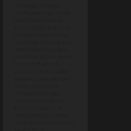
menunggu sebentar,
sambil menunggu aku ke
lantai 2 untuk melihat
barang2 antik, di lantai 2
ternyata keadaan cukup
sepi hanya 2-3 orang yang
melihat-lihat di ruangan
yang besar itu. Aku sangat
tertarik oleh sebuah
cermin besar di pojokan
ruangan, tanpa takut aku
melihat ke sana dan
mengaguminya juga
sekaligus mengagumi
kes*ksian tubuhku di
depan cermin, tanpa ku
sadari di sampingku sudah
berada Bram .