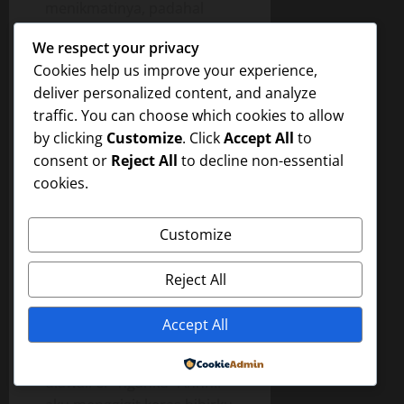
menikmatinya, padahal
kalau aku jujur aku sangat
We respect your privacy
ingin memeluk dan
Cookies help us improve your experience,
menggoyangkan pant*tku
deliver personalized content, and analyze
mengimbangi goyangan
traffic. You can choose which cookies to allow
l*arnya.
by clicking
Customize
. Click
Accept All
to
Bokep
Hanya suara
consent or
Reject All
to decline non-essential
er*nggannya dan suara
cookies.
pen*snya maju mundur di
dalam v*gin*ku,
Customize
clok..clok..clep..dia tahu
bahwa aku sudah berada
Reject All
dalam kekuasaannya.
Beberapa saat kemudian
Accept All
kembali aku yang
mengalami org*sme
Powered by
diawali er*nganku “Ahhh..”