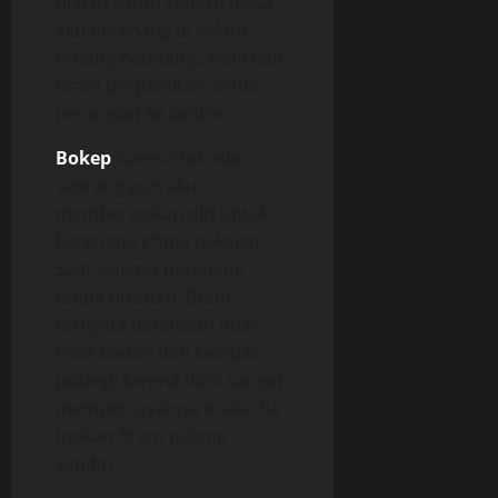
di hari sabtu seperti biasa
aku berenang di kolam
renang belakang,, Roni dan
Bram berpamitan untuk
nerangkat ke kantor.
Bokep
Karena tak ada
seorang pun aku
memberanikan diri untuk
berenang t*npa pakaian.
Saat asiknya berenang
tanpa disadari, Bram
ternyata beralasan tidak
enak badan dan kembali
pulang, karena Roni sangat
mempercayainya maka dia
izinkan Bram pulang
sendiri.