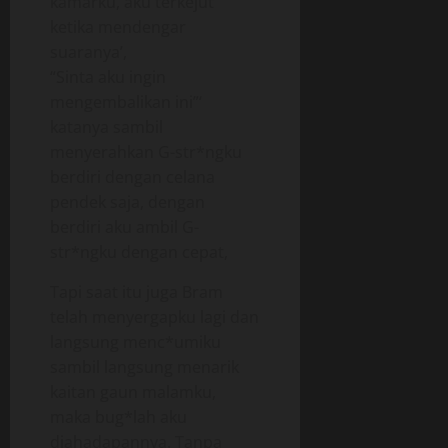
kamarku, aku terkejut
ketika mendengar
suaranya’,
“Sinta aku ingin
mengembalikan ini”‘
katanya sambil
menyerahkan G-str*ngku
berdiri dengan celana
pendek saja, dengan
berdiri aku ambil G-
str*ngku dengan cepat,
Tapi saat itu juga Bram
telah menyergapku lagi dan
langsung menc*umiku
sambil langsung menarik
kaitan gaun malamku,
maka bug*lah aku
diahadapannya. Tanpa