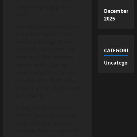
cukup tampan gagah dan
December
kekar.
2025
Karena tuntutan pekerjaan
dan efisiensi kantor, Roni
memutuskan agar Bram
tinggal di rumah kami utk
CATEGORIES
sementara. Dan memang
Uncategorize
mereka berdua sering
bekerja hingga larut malam
di rumah kami. Bram tidur
di kamar persis di seberang
kamar kami.
Sering di malam hari aku
berpamitan tidur matanya
yang nakal suka mencuri
pandang diantara sela-sela