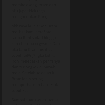
membelakangi Bram dan
aku juga tidak tega
menghentikan Roni,
Akhirnya ku biarkan Bram
melihat kami berc*nta
tanpa Roni sadari hingga
kami berdua org*sme. Dan
aku tahu Bram melihat
tubuh tel*nj*ngku ketika
Roni melepaskan pen*snya
dan terjongkok di bawah
meja. Setelah kejadian itu
Bram lebih sering
memperhatikan tiap lekuk
tubuhku.
Sampai suatu waktu ketika