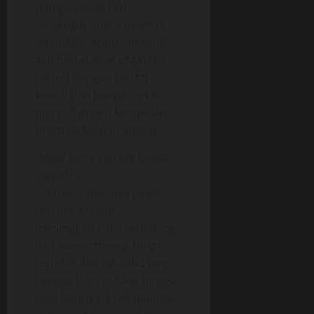
pompaannya lalu
terdengar suara Bram di
telingaku “Ahhh..hmmfff?”
aku merasakan v*gin*ku
penuh dengan cair*n
kental dan hangat sekitar
tiga puluh deti kemudian
Bram terkulai di atasku.
“Maaf Sinta aku tak kuasa
menahan
n*fsuku..”bisiknya pelan
lalu berdiri dan
meninggalkanku terbaring
dan mener*wang. hinga
tertidur Aku tak tahu jam
berapa Roni pulang hingga
pagi harinya. Esok paginya