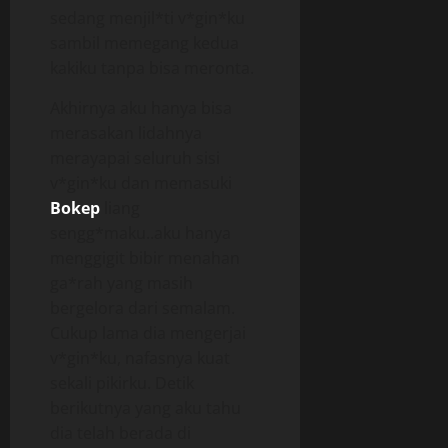
sedang menjil*ti v*gin*ku
sambil memegang kedua
kakiku tanpa bisa meronta.
Akhirnya aku hanya bisa
merasakan lidahnya
merayapai seluruh sisi
v*gin*ku dan memasuki
Bokep
liang
sengg*maku..aku hanya
menggigit bibir menahan
ga*rah yang masih
bergelora dari semalam.
Cukup lama dia mengerjai
v*gin*ku, nafasnya kuat
sekali pikirku. Detik
berikutnya yang aku tahu
dia telah berada di