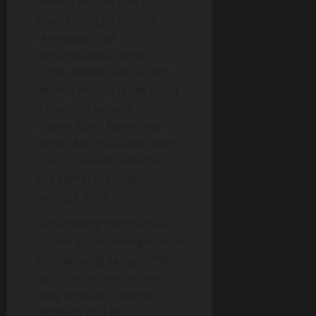
pekerjaan Roni benar2
sibuk sehingga hampir
seminggu tidak
menyentuhku. Di hari
Jum’at kantor tempat Roni
bekerja mengadakan pesta
dinner bersama di rumah
atasan Roni . Rumahnya
terdiri dari dua lantai yang
sangat mewah di lantai 2
ada semacam galeri
barang2 antik.
Kami datang bertiga dan
malam itu aku mengenakan
pakaian yang sangat s*ksi,
gaun malam warna merah
yang terbuka di bagian
belakang dan hanya