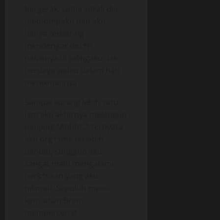
bergerak. Lama sekali dia
memompaku dan aku
hanya terbaring
mendengar des*h
nafasnya di telingaku, tak
berdaya walau dalam hati
menikmatinya.
Sampai kurang lebih satu
jam aku akhirnya melenguh
panjang “Ahhh?..” ternyata
aku org*sme terlebih
dahulu, sungguh aku
sangat malu mengalami
perk*saan yang aku
nikmati. Sepuluh menit
kemudian Bram
mempercepat