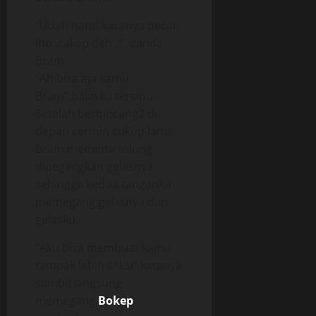
“Udah nanti kacanya pecah
lho..cakep deh..!”, canda
Bram
“Ah bisa aja kamu
Bram”,balasku tersipu.
Setelah berbincang2 di
depan cermin cukup lama
Bram meminta tolong
dipegangkan gelasnya
sehingga kedua tanganku
memegang gelasnya dan
gelasku.
“Aku bisa membuat kamu
tampak lebih s*ksi”,katanya
sambil langsung
memegang
Bokep