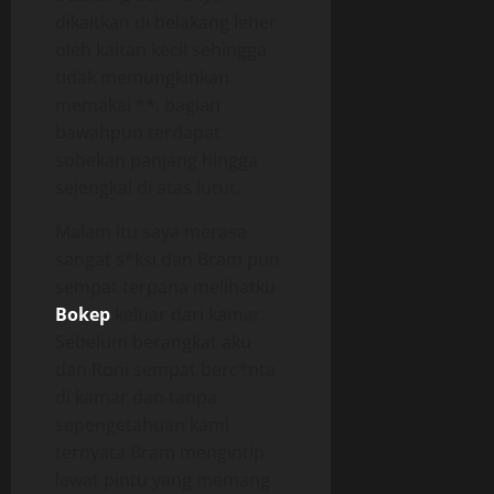
dikaitkan di belakang leher
oleh kaitan kecil sehingga
tidak memungkinkan
memakai **, bagian
bawahpun terdapat
sobekan panjang hingga
sejengkal di atas lutut,
Malam itu saya merasa
sangat s*ksi dan Bram pun
sempat terpana melihatku
Bokep
keluar dari kamar.
Sebelum berangkat aku
dan Roni sempat berc*nta
di kamar dan tanpa
sepengetahuan kami
ternyata Bram mengintip
lewat pintu yang memang