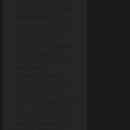
Bram masuk dengan kunci
milik Roni dan melihat aku
sedang berenang t*npa
pakaian. Lalu dia bergerak
ke kolam renag dan
melepaskan seluruh
pakaiannya, saat itulah aku
sadari kedatangannya,
“Bram..kenapa kau ada di
sini?” tanyaku,
“Tenang Sinta suamimu
ada di kantor sedang sibuk
dengan pekerjaannya”,
Aku melihat tubuhnya yang
kekar dan pen*snya yang
besar mengangguk angguk
saat dia berjalan tel*nj*ng