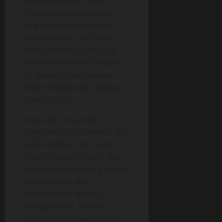
masuk ke dalam kolam
“Pantas sajaku semalam
v*gin*ku terasa penuh
sekali”‘pikirku. Aku buru-
buru berenang menjauh
tetapi tidak berani keluar
dr dalam kolam karena
tidak mengenakan pakaian
apapun juga.
Saat aku bersandar di
pingiran sisi lain kolam, aku
tidak melihat ada tanda2
Bram di dalam kolam. Aku
mencari ke sekeliling kolam
dan tiba-tiba aku
merasakan v*gin*ku
hangat sekali, ternyata
Bram ada di bawah air dan