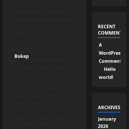
kebutuhan ini harus
dipenuhi juga dan itulah
yang membuat kami sering
bertengkar karena kadang
RECENT
Roni harus berangkat lebih
COMMENTS
pagi dan lewat tengah
malam baru pulang.
A
WordPress
Bokep
Dan mulailah cerita
Commenter
ini ketika Roni mendapat
on
Hello
tanggung jawab untuk
world!
menangani suatu proyek
dan dia dibantu oleh rekan
kerjanya Bram dari luar
kota. Pertama
diperkenalkan Bram
ARCHIVES
langsung seperti terkesima
January
dan sering menatapku, hal
2026
itu membuatku risih. Bram