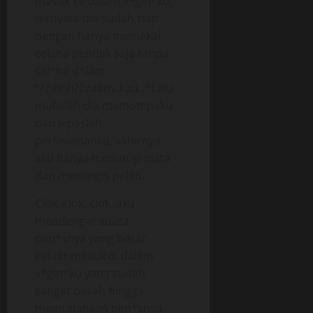
masuk ke dalam v*gin*ku,
ternyata dia sudah siap
dengan hanya memakai
celana pendek saja tanpa
cel*na d*lam.
“Ahhhh?Braam..kau..:’ Lalu
mulailah dia memompaku
dan lepaslah
perlawananku, akhirnya
aku hanya menutup mata
dan menangis pelan..
Clok..clok..clok..aku
mendengar suara
pen*snya yang besar
keluar masuk di dalam
v*gin*ku yang sudah
sangat basah hingga
memudahkan pen*snya