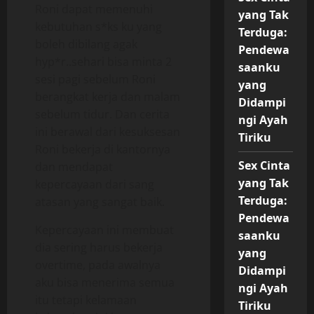
Roni dapat memenuhi
yang Tak
kebutuhan s*ks ku yang
Terduga:
boleh dibilang agak
Pendewa
hyp*r..sehari bisa minta 2
saanku
sesi pagi sebelum Roni
yang
berangkat kerja dan malam
Didampi
sebelum tidur. Dan cerita
ngi Ayah
ini berawal dari kesuksesan
Tiriku
Roni bekerja di kantornya
Sex Cinta
dan mendapat
yang Tak
kepercayaan dari sang
Terduga:
atasan yang sangat baik.
Pendewa
Kepercayaan ini membuat
saanku
dia sering harus bekerja
yang
overtime, pada awalnya
Didampi
aku bisa menerima semua
ngi Ayah
itu tetapi kelamaan
Tiriku