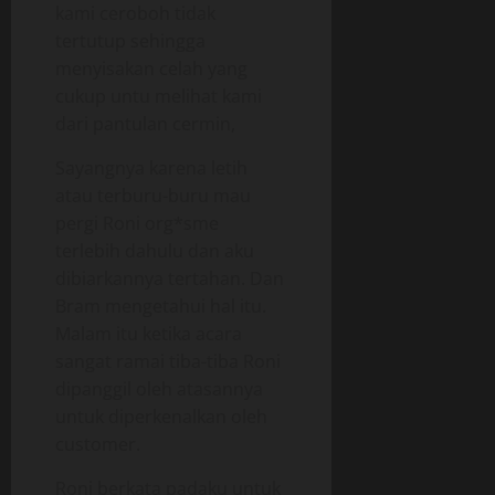
kami ceroboh tidak
tertutup sehingga
menyisakan celah yang
cukup untu melihat kami
dari pantulan cermin,
Sayangnya karena letih
atau terburu-buru mau
pergi Roni org*sme
terlebih dahulu dan aku
dibiarkannya tertahan. Dan
Bram mengetahui hal itu.
Malam itu ketika acara
sangat ramai tiba-tiba Roni
dipanggil oleh atasannya
untuk diperkenalkan oleh
customer.
Roni berkata padaku untuk