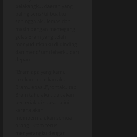
belakangku, daerah yang
paling sens*tif buatku
sehingga aku lemas dan
masih dengan memegang
gelas Bram yang telah
menyudutkanku di dinding
dan menc*umi leherku dari
depan.
“Bram apa yang kamu
lakukan..lepaskan aku
Bram..lepas..!”,rontaku tapi
Bram tahu aku tidak akan
berteriak di suasana ini
karena akan
mempermalukan semua
orang. Bram terus
menyerangku dengan