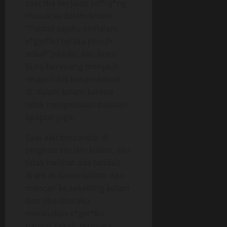
saat dia berjalan tel*nj*ng
masuk ke dalam kolam
“Pantas sajaku semalam
v*gin*ku terasa penuh
sekali”‘pikirku. Aku buru-
buru berenang menjauh
tetapi tidak berani keluar
dr dalam kolam karena
tidak mengenakan pakaian
apapun juga.
Saat aku bersandar di
pingiran sisi lain kolam, aku
tidak melihat ada tanda2
Bram di dalam kolam. Aku
mencari ke sekeliling kolam
dan tiba-tiba aku
merasakan v*gin*ku
hangat sekali, ternyata