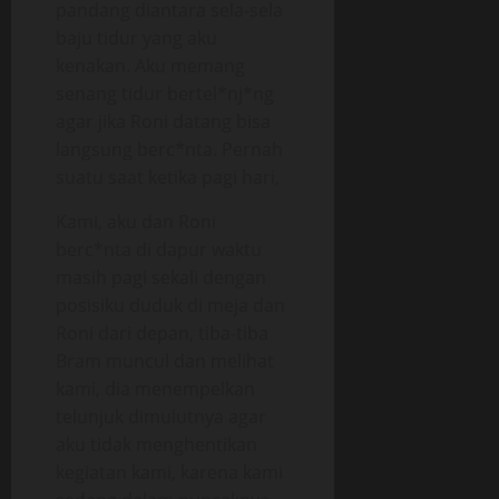
pandang diantara sela-sela
baju tidur yang aku
kenakan. Aku memang
senang tidur bertel*nj*ng
agar jika Roni datang bisa
langsung berc*nta. Pernah
suatu saat ketika pagi hari,
Kami, aku dan Roni
berc*nta di dapur waktu
masih pagi sekali dengan
posisiku duduk di meja dan
Roni dari depan, tiba-tiba
Bram muncul dan melihat
kami, dia menempelkan
telunjuk dimulutnya agar
aku tidak menghentikan
kegiatan kami, karena kami