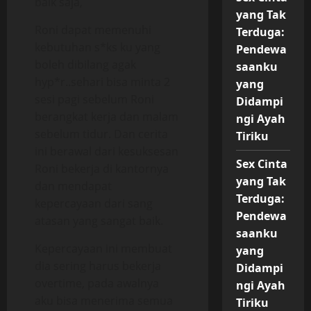
baik saja,
yang Tak
Roni dapat memenuhi
Terduga:
kebutuhan s*ks ku yang
Pendewa
boleh dibilang agak
saanku
hyp*r..sehari bisa minta 2
yang
sesi pagi sebelum Roni
Didampi
berangkat kerja dan malam
ngi Ayah
sebelum tidur. Dan cerita
Tiriku
ini berawal dari kesuksesan
Sex Cinta
Roni bekerja di kantornya
yang Tak
dan mendapat
Terduga:
kepercayaan dari sang
Pendewa
atasan yang sangat baik.
saanku
Kepercayaan ini membuat
yang
dia sering harus bekerja
Didampi
overtime, pada awalnya
ngi Ayah
aku bisa menerima semua
Tiriku