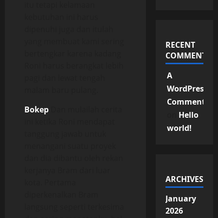
itu tetapi kelamaan
kebutuhan ini harus
dipenuhi juga dan itulah
yang membuat kami sering
RECENT
bertengkar karena kadang
COMMENTS
Roni harus berangkat lebih
A
pagi dan lewat tengah
WordPress
malam baru pulang.
Commenter
Bokep
Dan mulailah cerita
on
Hello
ini ketika Roni mendapat
world!
tanggung jawab untuk
menangani suatu proyek
dan dia dibantu oleh rekan
kerjanya Bram dari luar
ARCHIVES
kota. Pertama
diperkenalkan Bram
January
langsung seperti terkesima
2026