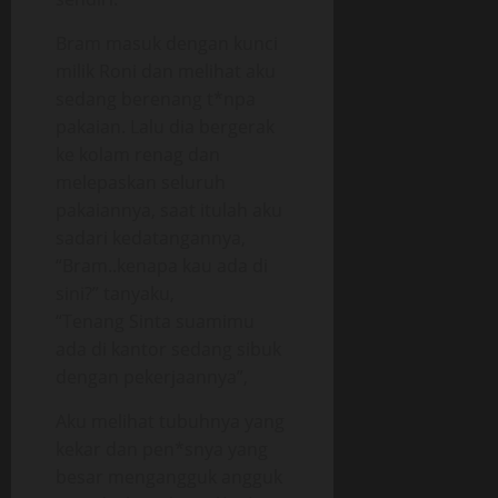
Bram masuk dengan kunci
milik Roni dan melihat aku
sedang berenang t*npa
pakaian. Lalu dia bergerak
ke kolam renag dan
melepaskan seluruh
pakaiannya, saat itulah aku
sadari kedatangannya,
“Bram..kenapa kau ada di
sini?” tanyaku,
“Tenang Sinta suamimu
ada di kantor sedang sibuk
dengan pekerjaannya”,
Aku melihat tubuhnya yang
kekar dan pen*snya yang
besar mengangguk angguk