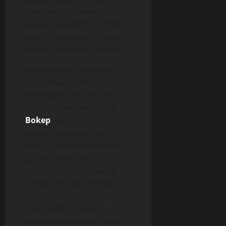
Bram ada di bawah air dan
sedang menjil*ti v*gin*ku
sambil memegang kedua
kakiku tanpa bisa meronta.
Akhirnya aku hanya bisa
merasakan lidahnya
merayapai seluruh sisi
v*gin*ku dan memasuki
Bokep
liang
sengg*maku..aku hanya
menggigit bibir menahan
ga*rah yang masih
bergelora dari semalam.
Cukup lama dia mengerjai
v*gin*ku, nafasnya kuat
sekali pikirku. Detik
berikutnya yang aku tahu