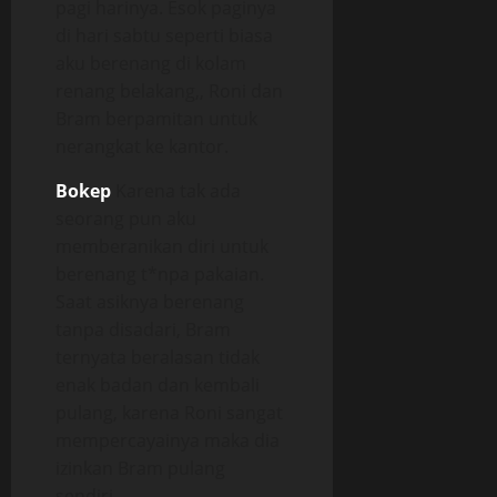
pagi harinya. Esok paginya
di hari sabtu seperti biasa
aku berenang di kolam
renang belakang,, Roni dan
Bram berpamitan untuk
nerangkat ke kantor.
Bokep
Karena tak ada
seorang pun aku
memberanikan diri untuk
berenang t*npa pakaian.
Saat asiknya berenang
tanpa disadari, Bram
ternyata beralasan tidak
enak badan dan kembali
pulang, karena Roni sangat
mempercayainya maka dia
izinkan Bram pulang
sendiri.