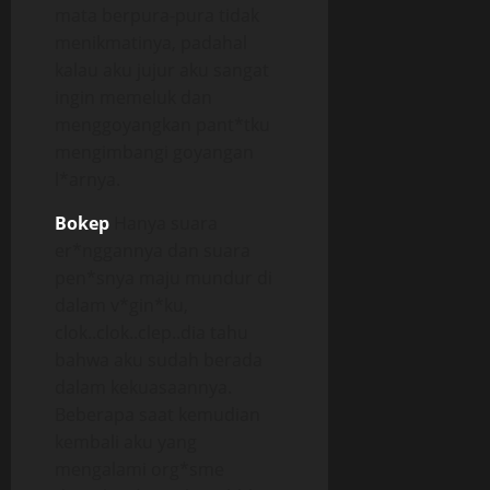
mata berpura-pura tidak
menikmatinya, padahal
kalau aku jujur aku sangat
ingin memeluk dan
menggoyangkan pant*tku
mengimbangi goyangan
l*arnya.
Bokep
Hanya suara
er*nggannya dan suara
pen*snya maju mundur di
dalam v*gin*ku,
clok..clok..clep..dia tahu
bahwa aku sudah berada
dalam kekuasaannya.
Beberapa saat kemudian
kembali aku yang
mengalami org*sme