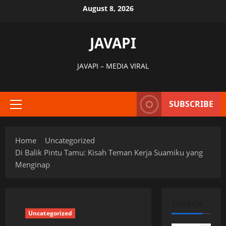
Skip
August 8, 2026
to
content
JAVAPI
JAVAPI – MEDIA VIRAL
SUBSCRIBE
Primary
Menu
Home
Uncategorized
Di Balik Pintu Tamu: Kisah Teman Kerja Suamiku yang
Menginap
SEARCH
Uncategorized