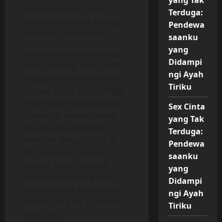
wajah cantik (itu juga
Terduga:
orang-orang yang bilang)
Pendewa
dan kulit putih cerah.
saanku
yang
Sebelumnya aku memang
Didampi
sering bekerja menjadi SPG
ngi Ayah
pada pameran mobil dan
Tiriku
banyak orang mengelilingi
mobil yang Aku pamerkan
Sex Cinta
bukan utk melihat mobil
yang Tak
tetapi untuk melihatku.
Terduga:
Menikah dengan Roni, 30
Pendewa
thn, seorang pekerja
saanku
sukses. Kami memang
yang
sepakat utk tidak punya
Didampi
anak terlebih dahulu dan
ngi Ayah
kehidupan s*ks kami baik-
Tiriku
baik saja,