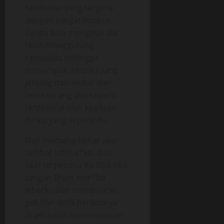
rambutku yang tergerai
dengan sangat lembut.
Tanpa bisa mengelak dia
telah menggulung
rambutku sehingga
menampak leherku yang
jenjang dan mulus dan
terus terang aku seperti
terpesona oleh keadaan
diriku yang seperti itu.
Dan memang benar aku
terlihat lebih s*ksi. Dan
saat terpesona itu tiba-tiba
tangan Bram mer*ba
leherku dan membuatku
geli dan detik berikutnya
Bram telah menempelkan