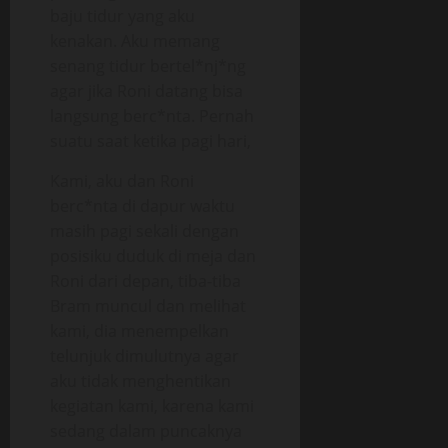
baju tidur yang aku
kenakan. Aku memang
senang tidur bertel*nj*ng
agar jika Roni datang bisa
langsung berc*nta. Pernah
suatu saat ketika pagi hari,
Kami, aku dan Roni
berc*nta di dapur waktu
masih pagi sekali dengan
posisiku duduk di meja dan
Roni dari depan, tiba-tiba
Bram muncul dan melihat
kami, dia menempelkan
telunjuk dimulutnya agar
aku tidak menghentikan
kegiatan kami, karena kami
sedang dalam puncaknya