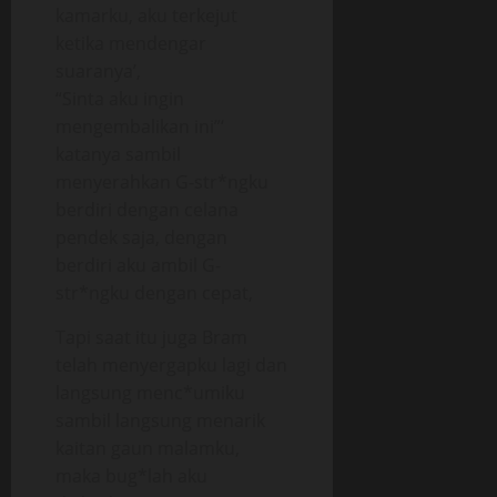
kamarku, aku terkejut
ketika mendengar
suaranya’,
“Sinta aku ingin
mengembalikan ini”‘
katanya sambil
menyerahkan G-str*ngku
berdiri dengan celana
pendek saja, dengan
berdiri aku ambil G-
str*ngku dengan cepat,
Tapi saat itu juga Bram
telah menyergapku lagi dan
langsung menc*umiku
sambil langsung menarik
kaitan gaun malamku,
maka bug*lah aku