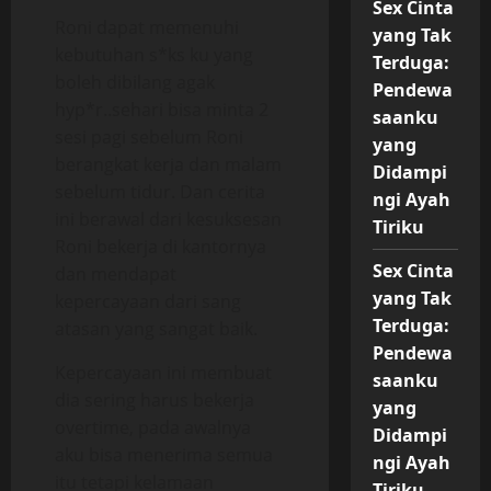
Sex Cinta
Roni dapat memenuhi
yang Tak
kebutuhan s*ks ku yang
Terduga:
boleh dibilang agak
Pendewa
hyp*r..sehari bisa minta 2
saanku
sesi pagi sebelum Roni
yang
berangkat kerja dan malam
Didampi
sebelum tidur. Dan cerita
ngi Ayah
ini berawal dari kesuksesan
Tiriku
Roni bekerja di kantornya
Sex Cinta
dan mendapat
yang Tak
kepercayaan dari sang
Terduga:
atasan yang sangat baik.
Pendewa
Kepercayaan ini membuat
saanku
dia sering harus bekerja
yang
overtime, pada awalnya
Didampi
aku bisa menerima semua
ngi Ayah
itu tetapi kelamaan
Tiriku