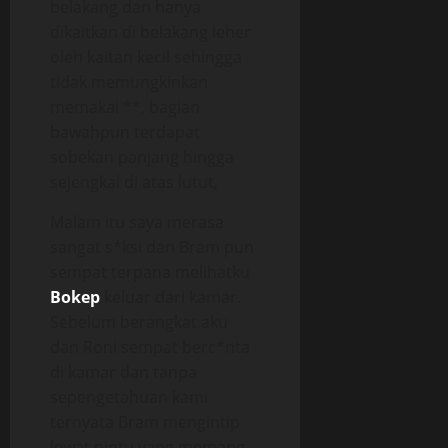
belakang dan hanya
dikaitkan di belakang leher
oleh kaitan kecil sehingga
tidak memungkinkan
memakai **, bagian
bawahpun terdapat
sobekan panjang hingga
sejengkal di atas lutut,
Malam itu saya merasa
sangat s*ksi dan Bram pun
sempat terpana melihatku
Bokep
keluar dari kamar.
Sebelum berangkat aku
dan Roni sempat berc*nta
di kamar dan tanpa
sepengetahuan kami
ternyata Bram mengintip
lewat pintu yang memang