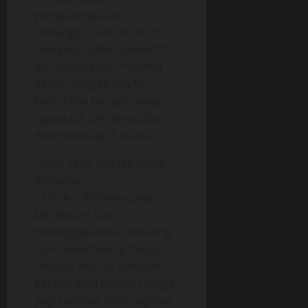
pompaannya lalu
terdengar suara Bram di
telingaku “Ahhh..hmmfff?”
aku merasakan v*gin*ku
penuh dengan cair*n
kental dan hangat sekitar
tiga puluh deti kemudian
Bram terkulai di atasku.
“Maaf Sinta aku tak kuasa
menahan
n*fsuku..”bisiknya pelan
lalu berdiri dan
meninggalkanku terbaring
dan mener*wang. hinga
tertidur Aku tak tahu jam
berapa Roni pulang hingga
pagi harinya. Esok paginya