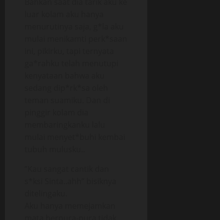
Bahkan saat dia tarik aku ke
luar kolam aku hanya
menurutinya saja, g*la aku
mulai menikamti perk*saan
ini, pikirku, tapi ternyata
ga*rahku telah menutupi
kenyataan bahwa aku
sedang dip*rk*sa oleh
teman suamiku. Dan di
pinggir kolam dia
membaringkanku lalu
mulai menyet*buhi kembai
tubuh mulusku..
”Kau sangat cantik dan
s*ksi Sinta..ahh” bisiknya
ditelingaku.
Aku hanya memejamkan
mata berpura-pura tidak