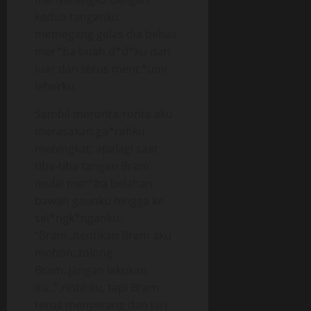
kedua tanganku
memegang gelas dia bebas
mer*ba buah d*d*ku dari
luar dan terus menc*umi
leherku,
Sambil meronta-ronta aku
merasakan ga*rahku
meningkat, apalagi saat
tiba-tiba tangan Bram
mulai mer*ba belahan
bawah gaunku hingga ke
sel*ngk*nganku.
“Bram..hentikan Bram aku
mohon..tolong
Bram..jangan lakukan
itu..”,rintihku, tapi Bram
terus menyerang dan jari