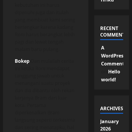
kebutuhan ini harus
dipenuhi juga dan itulah
yang membuat kami sering
bertengkar karena kadang
RECENT
Roni harus berangkat lebih
COMMENTS
pagi dan lewat tengah
A
malam baru pulang.
WordPress
Bokep
Dan mulailah cerita
Commenter
ini ketika Roni mendapat
on
Hello
tanggung jawab untuk
world!
menangani suatu proyek
dan dia dibantu oleh rekan
kerjanya Bram dari luar
kota. Pertama
ARCHIVES
diperkenalkan Bram
langsung seperti terkesima
January
dan sering menatapku, hal
2026