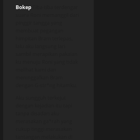
Bokep
Tiba-tiba terdengar
suara Roni memanggil dari
pinggir tangga yang
membuat pegangan
himpitan Bram terlepas,
lalu aku langsung lari
sambil merapikan pakaian
ku menuju Roni yang tidak
melihat kami dan
meninggalkan Bram
dengan G-str*ng hitamku.
Aku sungguh terkejut
dengan kejadian itu tapi
tanpa disadari aku
merasakan ga*rah yang
cukup tinggi merasakan
tantangan melakukan di