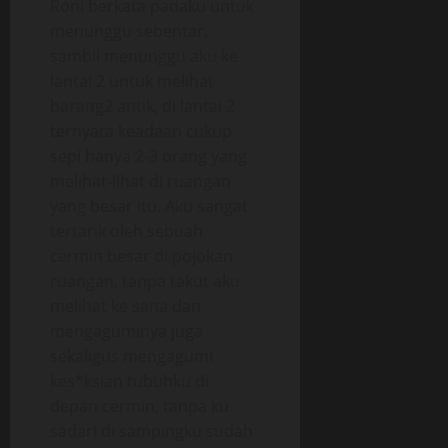
Roni berkata padaku untuk
menunggu sebentar,
sambil menunggu aku ke
lantai 2 untuk melihat
barang2 antik, di lantai 2
ternyata keadaan cukup
sepi hanya 2-3 orang yang
melihat-lihat di ruangan
yang besar itu. Aku sangat
tertarik oleh sebuah
cermin besar di pojokan
ruangan, tanpa takut aku
melihat ke sana dan
mengaguminya juga
sekaligus mengagumi
kes*ksian tubuhku di
depan cermin, tanpa ku
sadari di sampingku sudah