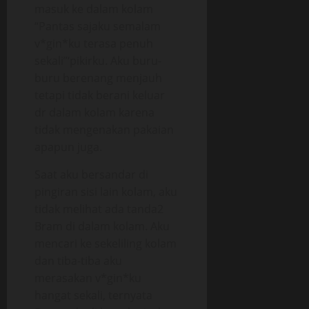
masuk ke dalam kolam
“Pantas sajaku semalam
v*gin*ku terasa penuh
sekali”‘pikirku. Aku buru-
buru berenang menjauh
tetapi tidak berani keluar
dr dalam kolam karena
tidak mengenakan pakaian
apapun juga.
Saat aku bersandar di
pingiran sisi lain kolam, aku
tidak melihat ada tanda2
Bram di dalam kolam. Aku
mencari ke sekeliling kolam
dan tiba-tiba aku
merasakan v*gin*ku
hangat sekali, ternyata