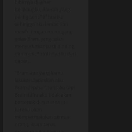
bibirnya di leher
belakangku, daerah yang
paling sens*tif buatku
sehingga aku lemas dan
masih dengan memegang
gelas Bram yang telah
menyudutkanku di dinding
dan menc*umi leherku dari
depan.
“Bram apa yang kamu
lakukan..lepaskan aku
Bram..lepas..!”,rontaku tapi
Bram tahu aku tidak akan
berteriak di suasana ini
karena akan
mempermalukan semua
orang. Bram terus
menyerangku dengan