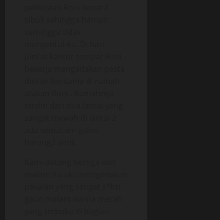
pekerjaan Roni benar2
sibuk sehingga hampir
seminggu tidak
menyentuhku. Di hari
Jum’at kantor tempat Roni
bekerja mengadakan pesta
dinner bersama di rumah
atasan Roni . Rumahnya
terdiri dari dua lantai yang
sangat mewah di lantai 2
ada semacam galeri
barang2 antik.
Kami datang bertiga dan
malam itu aku mengenakan
pakaian yang sangat s*ksi,
gaun malam warna merah
yang terbuka di bagian