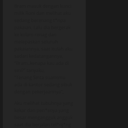
Bram masuk dengan kunci
milik Roni dan melihat aku
sedang berenang t*npa
pakaian. Lalu dia bergerak
ke kolam renag dan
melepaskan seluruh
pakaiannya, saat itulah aku
sadari kedatangannya,
“Bram..kenapa kau ada di
sini?” tanyaku,
“Tenang Sinta suamimu
ada di kantor sedang sibuk
dengan pekerjaannya”,
Aku melihat tubuhnya yang
kekar dan pen*snya yang
besar mengangguk angguk
saat dia berjalan tel*nj*ng