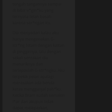
tengah tangannya sampai
di bibir v*gin*ku yang
ternyata telah basah
karena ser*ngan itu.
Dia menyadari kalau aku
hanya mengenakan G-
str*ng hitam dengan kaitan
di pinggirnya, lalu dengan
sekali sentakan dia
menariknya dan
terlepaslah G-str*ngku. Aku
terpekik pelan apalagi
merasakan ada benda
keras mengganjal pah*ku.
Ketika Bram sudah semakin
l*ar dan akupun tidak
dapat melepaskan,