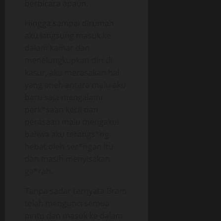
berbicara apaun.
Hingga sampai dirumah
aku langsung masuk ke
dalam kamar dan
menelungkupkan diri di
kasur, aku merasakan hal
yang aneh antara malu aku
baru saja mengalami
perk*saan kecil dan
perasaan malu mengakui
bahwa aku terangs*ng
hebat oleh ser*ngan itu
dan masih menyisakan
ga*rah.
Tanpa sadar ternyata Bram
telah mengunci semua
pintu dan masuk ke dalam