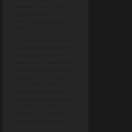
depanku dan pen*snya
yang besar telah
meneyruak menggantian
lidahnya? “Arrgghh..”
Er*ngku menahan nikmat
yang sudah seminggu ini
tidak tersentuh oleh Roni.
Akhirnya aku membiarkan
dia memperk*saku kembali
dengan berdiri di dalam
kolam renang. Sekarang
aku hanya memeluknya
saja dan membiarkan dia
menjil*ti buah d*d*ku
sambil terus memasukan
pen*snya keluar masuk.