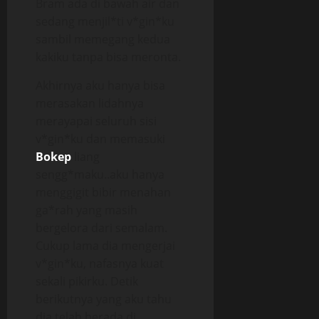
Bram ada di bawah air dan
sedang menjil*ti v*gin*ku
sambil memegang kedua
kakiku tanpa bisa meronta.
Akhirnya aku hanya bisa
merasakan lidahnya
merayapai seluruh sisi
v*gin*ku dan memasuki
Bokep
liang
sengg*maku..aku hanya
menggigit bibir menahan
ga*rah yang masih
bergelora dari semalam.
Cukup lama dia mengerjai
v*gin*ku, nafasnya kuat
sekali pikirku. Detik
berikutnya yang aku tahu
dia telah berada di