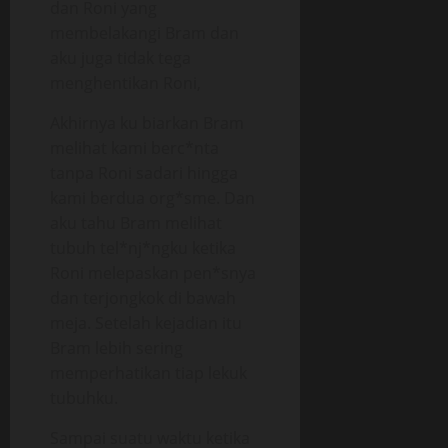
dan Roni yang
membelakangi Bram dan
aku juga tidak tega
menghentikan Roni,
Akhirnya ku biarkan Bram
melihat kami berc*nta
tanpa Roni sadari hingga
kami berdua org*sme. Dan
aku tahu Bram melihat
tubuh tel*nj*ngku ketika
Roni melepaskan pen*snya
dan terjongkok di bawah
meja. Setelah kejadian itu
Bram lebih sering
memperhatikan tiap lekuk
tubuhku.
Sampai suatu waktu ketika