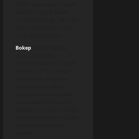
di hari sabtu seperti biasa
aku berenang di kolam
renang belakang,, Roni dan
Bram berpamitan untuk
nerangkat ke kantor.
Bokep
Karena tak ada
seorang pun aku
memberanikan diri untuk
berenang t*npa pakaian.
Saat asiknya berenang
tanpa disadari, Bram
ternyata beralasan tidak
enak badan dan kembali
pulang, karena Roni sangat
mempercayainya maka dia
izinkan Bram pulang
sendiri.