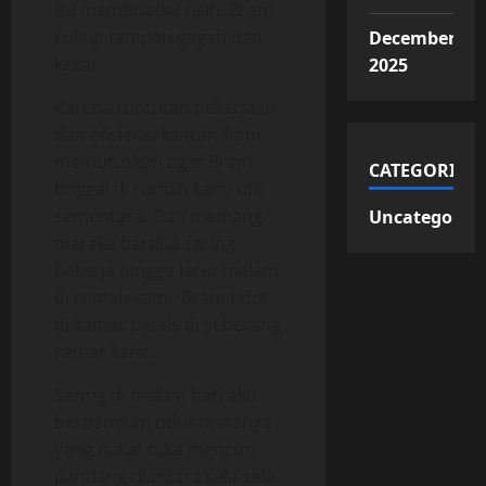
itu membuatku risih. Bram
cukup tampan gagah dan
December
kekar.
2025
Karena tuntutan pekerjaan
dan efisiensi kantor, Roni
memutuskan agar Bram
CATEGORIES
tinggal di rumah kami utk
sementara. Dan memang
Uncategorize
mereka berdua sering
bekerja hingga larut malam
di rumah kami. Bram tidur
di kamar persis di seberang
kamar kami.
Sering di malam hari aku
berpamitan tidur matanya
yang nakal suka mencuri
pandang diantara sela-sela