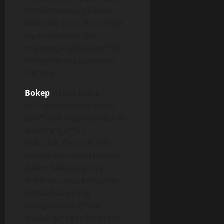
menikmatinya, padahal
kalau aku jujur aku sangat
ingin memeluk dan
menggoyangkan pant*tku
mengimbangi goyangan
l*arnya.
Bokep
Hanya suara
er*nggannya dan suara
pen*snya maju mundur di
dalam v*gin*ku,
clok..clok..clep..dia tahu
bahwa aku sudah berada
dalam kekuasaannya.
Beberapa saat kemudian
kembali aku yang
mengalami org*sme
diawali er*nganku “Ahhh..”