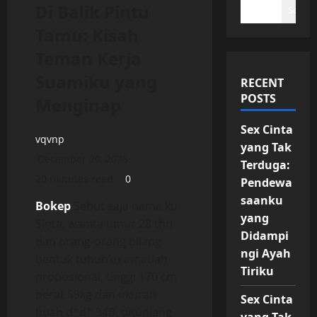
Di Balik Pintu
Search
Tamu: Kisah
Teman Kerja
Suamiku yang
RECENT
POSTS
Menginap
Sex Cinta
vqvnp
yang Tak
December 20, 2025
Terduga:
20 minutes read
0
Pendewa
saanku
Bokep
Sebut saja nama ku
yang
Sinta, wanita umur 28 thn
Didampi
dan orang-orang bilang
ngi Ayah
bentuk tubuhku amatlah
Tiriku
proposional, tinggi 170 cm
berat 55kg dan ukuran
Sex Cinta
buah d*d* 34B, ditunjang
yang Tak