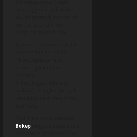
diahadapannya. Tanpa
menunggu banyak waktu
aku langsung dijatuhkan di
tempat tidur dan dia
langsung menindihku.
Aku meronta-ronta sambil
menendang-nendang?
”Bram..lepaskan aku
Bram..ingat kau teman
suamiku
Bram..jangan..ahh..aku
mohon”, erangku ditengah
rasa bingung antara n*fsu
dan malu,
Tapi Bram terus menekan
Bokep
hingga aku berteriak
saat pen*snya menyeruak