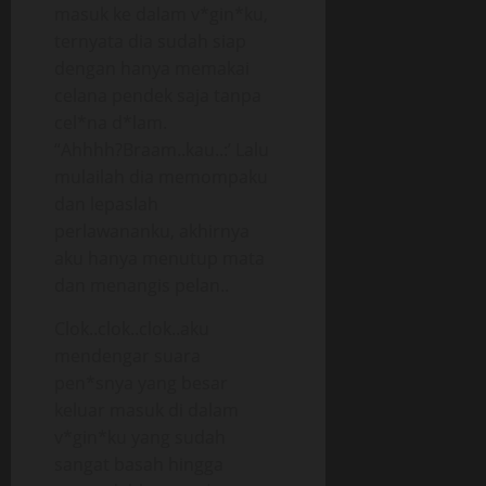
masuk ke dalam v*gin*ku,
ternyata dia sudah siap
dengan hanya memakai
celana pendek saja tanpa
cel*na d*lam.
“Ahhhh?Braam..kau..:’ Lalu
mulailah dia memompaku
dan lepaslah
perlawananku, akhirnya
aku hanya menutup mata
dan menangis pelan..
Clok..clok..clok..aku
mendengar suara
pen*snya yang besar
keluar masuk di dalam
v*gin*ku yang sudah
sangat basah hingga