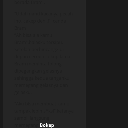
berada Bram .
“Udah nanti kacanya pecah
lho..cakep deh..!”, canda
Bram
“Ah bisa aja kamu
Bram”,balasku tersipu.
Setelah berbincang2 di
depan cermin cukup lama
Bram meminta tolong
dipegangkan gelasnya
sehingga kedua tanganku
memegang gelasnya dan
gelasku.
“Aku bisa membuat kamu
tampak lebih s*ksi”,katanya
sambil langsung
memegang
Bokep