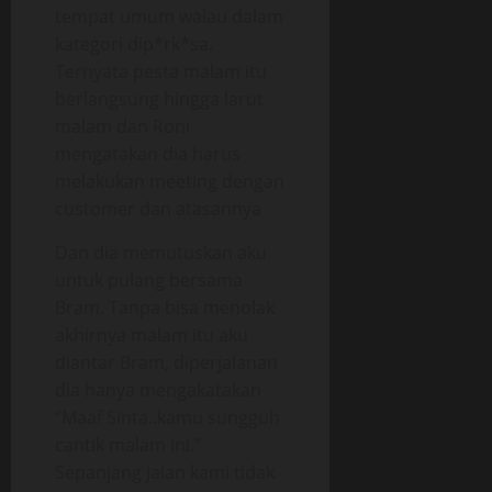
tempat umum walau dalam
kategori dip*rk*sa.
Ternyata pesta malam itu
berlangsung hingga larut
malam dan Roni
mengatakan dia harus
melakukan meeting dengan
customer dan atasannya
Dan dia memutuskan aku
untuk pulang bersama
Bram. Tanpa bisa menolak
akhirnya malam itu aku
diantar Bram, diperjalanan
dia hanya mengakatakan
“Maaf Sinta..kamu sungguh
cantik malam ini.”
Sepanjang jalan kami tidak