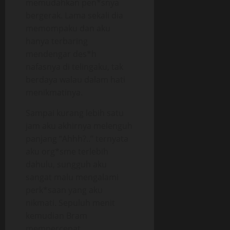
memudahkan pen*snya
bergerak. Lama sekali dia
memompaku dan aku
hanya terbaring
mendengar des*h
nafasnya di telingaku, tak
berdaya walau dalam hati
menikmatinya.
Sampai kurang lebih satu
jam aku akhirnya melenguh
panjang “Ahhh?..” ternyata
aku org*sme terlebih
dahulu, sungguh aku
sangat malu mengalami
perk*saan yang aku
nikmati. Sepuluh menit
kemudian Bram
mempercepat