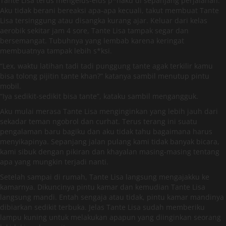
Tante Lisa terus mengelus-elus p*haku di sepanjang perjalanan.
Aku tidak berani bereaksi apa-apa kecuali, takut membuat Tante
Lisa tersinggung atau disangka kurang ajar. Keluar dari kelas
aerobik sekitar jam 4 sore, Tante Lisa tampak segar dan
bersemangat. Tubuhnya yang lembab karena keringat
membuatnya tampak lebih s*ksi.
“Lex, waktu latihan tadi tadi punggung tante agak terkilir kamu
bisa tolong pijitin tante khan?” katanya sambil menutup pintu
mobil.
“Iya sedikit-sedikit bisa tante”, kataku sambil mengangguk.
Aku mulai merasa Tante Lisa menginginkan yang lebih jauh dari
sekadar teman ngobrol dan curhat. Terus terang ini suatu
pengalaman baru bagiku dan aku tidak tahu bagaimana harus
menyikapinya. Sepanjang jalan pulang kami tidak banyak bicara,
kami sibuk dengan pikiran dan khayalan masing-masing tentang
apa yang mungkin terjadi nanti.
Setelah sampai di rumah, Tante Lisa langsung mengajakku ke
kamarnya. Dikuncinya pintu kamar dan kemudian Tante Lisa
langsung mandi. Entah sengaja atau tidak, pintu kamar mandinya
dibiarkan sedikit terbuka. Jelas Tante Lisa sudah memberiku
lampu kuning untuk melakukan apapun yang diinginkan seorang