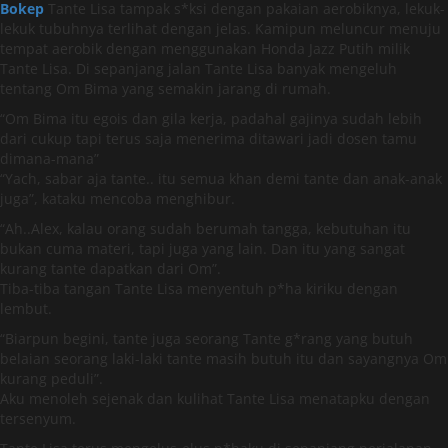
Bokep
Tante Lisa tampak s*ksi dengan pakaian aerobiknya, lekuk-
lekuk tubuhnya terlihat dengan jelas. Kamipun meluncur menuju
tempat aerobik dengan menggunakan Honda Jazz Putih milik
Tante Lisa. Di sepanjang jalan Tante Lisa banyak mengeluh
tentang Om Bima yang semakin jarang di rumah.
“Om Bima itu egois dan gila kerja, padahal gajinya sudah lebih
dari cukup tapi terus saja menerima ditawari jadi dosen tamu
dimana-mana”
“Yach, sabar aja tante.. itu semua khan demi tante dan anak-anak
juga”, kataku mencoba menghibur.
“Ah..Alex, kalau orang sudah berumah tangga, kebutuhan itu
bukan cuma materi, tapi juga yang lain. Dan itu yang sangat
kurang tante dapatkan dari Om”.
Tiba-tiba tangan Tante Lisa menyentuh p*ha kiriku dengan
lembut.
“Biarpun begini, tante juga seorang Tante g*rang yang butuh
belaian seorang laki-laki tante masih butuh itu dan sayangnya Om
kurang peduli”.
Aku menoleh sejenak dan kulihat Tante Lisa menatapku dengan
tersenyum.