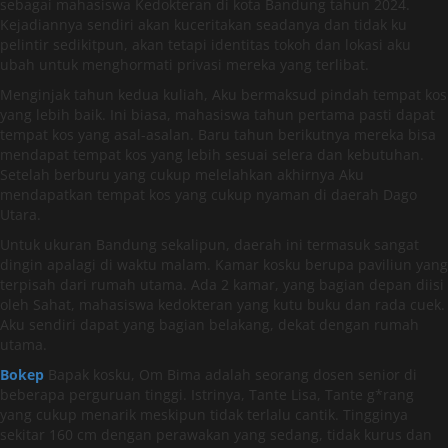
sebagai mahasiswa Kedokteran di kota Bandung tahun 2024.
Kejadiannya sendiri akan kuceritakan seadanya dan tidak ku
pelintir sedikitpun, akan tetapi identitas tokoh dan lokasi aku
ubah untuk menghormati privasi mereka yang terlibat.
Menginjak tahun kedua kuliah, Aku bermaksud pindah tempat kos
yang lebih baik. Ini biasa, mahasiswa tahun pertama pasti dapat
tempat kos yang asal-asalan. Baru tahun berikutnya mereka bisa
mendapat tempat kos yang lebih sesuai selera dan kebutuhan.
Setelah berburu yang cukup melelahkan akhirnya Aku
mendapatkan tempat kos yang cukup nyaman di daerah Dago
Utara.
Untuk ukuran Bandung sekalipun, daerah ini termasuk sangat
dingin apalagi di waktu malam. Kamar kosku berupa paviliun yang
terpisah dari rumah utama. Ada 2 kamar, yang bagian depan diisi
oleh Sahat, mahasiswa kedokteran yang kutu buku dan rada cuek.
Aku sendiri dapat yang bagian belakang, dekat dengan rumah
utama.
Bokep
Bapak kosku, Om Bima adalah seorang dosen senior di
beberapa perguruan tinggi. Istrinya, Tante Lisa, Tante g*rang
yang cukup menarik meskipun tidak terlalu cantik. Tingginya
sekitar 160 cm dengan perawakan yang sedang, tidak kurus dan