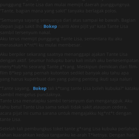
punggung Tante Lisa dan mulai memijit daerah punggungnya.
“Tante, bagian mana yang sakit” tanyaku berlagak polos.
“Semuanya sayang semuanya dari atas sampai ke bawah. Bagian
depan juga sakit lho
Bokep
nanti Alex pijit ya” kata Tante Lisa
sambil tersenyum nakal.
Aku terus memijit punggung Tante Lisa, sementara itu aku
merasakan K*nt*l ku mulai membesar.
Aku berpikir sekarang saatnya menanggapi ajakan Tante Lisa
dengan aktif. Seumur hidupku baru kali inilah aku berkesempatan
meny*tub*hi seorang Tante g*rang. Meskipun demikian dari film-
film B*kep yang pernah kutonton sedikit banyak aku tahu apa
yang harus kuperbuat dan yang paling penting ikuti saja naluri
“Tante sayang,
Bokep
tali k*tang tante Lisa boleh kubuka?” kataku
sambil mengelus pundaknya.
Tante Lisa menatapku sambil tersenyum dan mengangguk. Aku
tahu betul Tante Lisa sama sekali tidak sakit ataupun cedera,
acara pijat ini cuma sarana untuk mengajakku Ng*nt*t dengan
tante Lisa.
Setelah tali pembungkus toket tante g*rang Lisa kubuka perlahan-
lahan kuarahkan kedua tanganku ke-arah T*ketnya. Dengan hati-