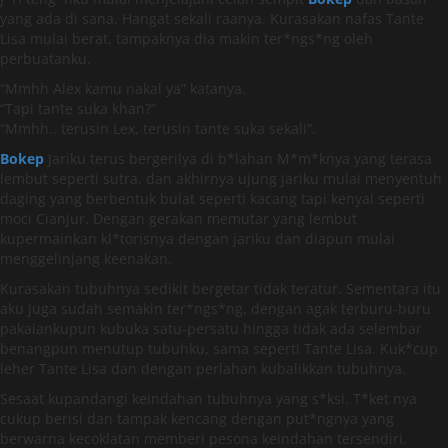
yang ada di sana. Hangat sekali raanya. Kurasakan nafas Tante
Lisa mulai berat, tampaknya dia makin ter*ngs*ng oleh
perbuatanku.
“Mmhh Alex kamu nakal ya” katanya.
“Tapi tante suka khan?”
“Mmhh.. terusin Lex, terusin tante suka sekali”.
Bokep
Jariku terus bergerilya di b*lahan M*m*knya yang terasa
lembut seperti sutra, dan akhirnya ujung jariku mulai menyentuh
daging yang berbentuk bulat seperti kacang tapi kenyal seperti
moci Cianjur. Dengan gerakan memutar yang lembut
kupermainkan kl*torisnya dengan jariku dan diapun mulai
menggelinjang keenakan.
Kurasakan tubuhnya sedikit bergetar tidak teratur. Sementara itu
aku juga sudah semakin ter*ngs*ng, dengan agak terburu-buru
pakaiankupun kubuka satu-persatu hingga tidak ada selembar
benangpun menutup tubuhku, sama seperti Tante Lisa. Kuk*cup
leher Tante Lisa dan dengan perlahan kubalikkan tubuhnya.
Sesaat kupandangi keindahan tubuhnya yang s*ksi. T*ket nya
cukup berisi dan tampak kencang dengan put*ngnya yang
berwarna kecoklatan memberi pesona keindahan tersendiri.