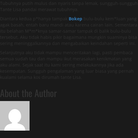
Tubuhnya putih mulus dan nyaris tanpa lemak, sungguh-sungguh
Tante Lisa pandai merawat tubuhnya.
Diantara kedua p*hanya tampak
Bokep
bulu-bulu kem*luan yang
agak basah, entah baru mandi atau karena cairan lain. Sementara
itu belahan M*m*knya samar-samar tampak di balik bulu-bulu
tersebut. Aku tidak habis pikir bagaimana mungkin suaminya bisa
sering meninggalkannya dan mengabaikan keindahan seperti ini.
Selanjutnya aku tidak mampu menceritakan lagi, pasti pembaca
semua sudah tau dan mampu ikut merasakan kenikmatan yang
aku alami. Sejak saat itu kami sering melakukannya jika ada
kesempatan. Sungguh pengalaman yang luar biasa yang pernah
kualami selama kos dirumah tante Lisa.
About the Author