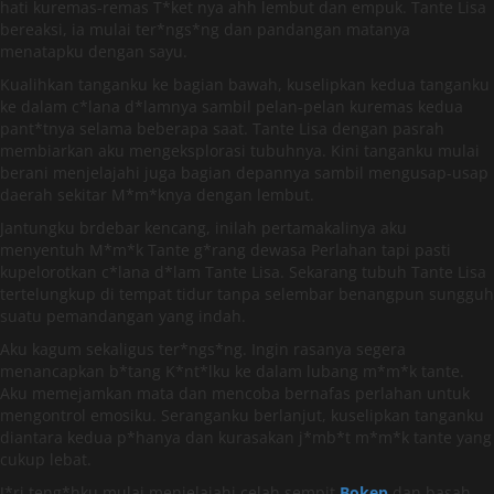
hati kuremas-remas T*ket nya ahh lembut dan empuk. Tante Lisa
bereaksi, ia mulai ter*ngs*ng dan pandangan matanya
menatapku dengan sayu.
Kualihkan tanganku ke bagian bawah, kuselipkan kedua tanganku
ke dalam c*lana d*lamnya sambil pelan-pelan kuremas kedua
pant*tnya selama beberapa saat. Tante Lisa dengan pasrah
membiarkan aku mengeksplorasi tubuhnya. Kini tanganku mulai
berani menjelajahi juga bagian depannya sambil mengusap-usap
daerah sekitar M*m*knya dengan lembut.
Jantungku brdebar kencang, inilah pertamakalinya aku
menyentuh M*m*k Tante g*rang dewasa Perlahan tapi pasti
kupelorotkan c*lana d*lam Tante Lisa. Sekarang tubuh Tante Lisa
tertelungkup di tempat tidur tanpa selembar benangpun sungguh
suatu pemandangan yang indah.
Aku kagum sekaligus ter*ngs*ng. Ingin rasanya segera
menancapkan b*tang K*nt*lku ke dalam lubang m*m*k tante.
Aku memejamkan mata dan mencoba bernafas perlahan untuk
mengontrol emosiku. Seranganku berlanjut, kuselipkan tanganku
diantara kedua p*hanya dan kurasakan j*mb*t m*m*k tante yang
cukup lebat.
J*ri teng*hku mulai menjelajahi celah sempit
Bokep
dan basah