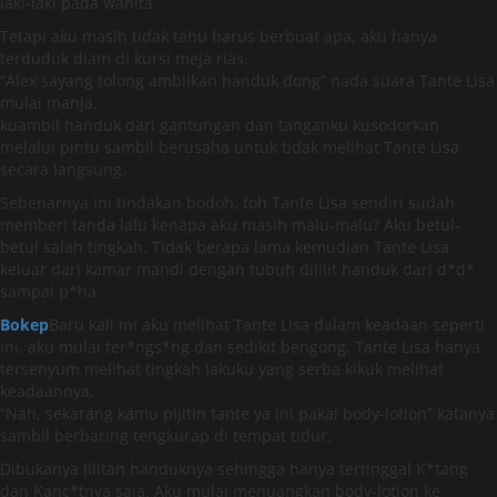
laki-laki pada wanita.
Tetapi aku masih tidak tahu harus berbuat apa, aku hanya
terduduk diam di kursi meja rias.
“Alex sayang tolong ambilkan handuk dong” nada suara Tante Lisa
mulai manja.
kuambil handuk dari gantungan dan tanganku kusodorkan
melalui pintu sambil berusaha untuk tidak melihat Tante Lisa
secara langsung.
Sebenarnya ini tindakan bodoh, toh Tante Lisa sendiri sudah
memberi tanda lalu kenapa aku masih malu-malu? Aku betul-
betul salah tingkah. Tidak berapa lama kemudian Tante Lisa
keluar dari kamar mandi dengan tubuh dililit handuk dari d*d*
sampai p*ha.
Bokep
Baru kali ini aku melihat Tante Lisa dalam keadaan seperti
ini, aku mulai ter*ngs*ng dan sedikit bengong. Tante Lisa hanya
tersenyum melihat tingkah lakuku yang serba kikuk melihat
keadaannya.
“Nah, sekarang kamu pijitin tante ya ini pakai body-lotion” katanya
sambil berbaring tengkurap di tempat tidur.
Dibukanya lilitan handuknya sehingga hanya tertinggal K*tang
dan Kanc*tnya saja. Aku mulai menuangkan body-lotion ke