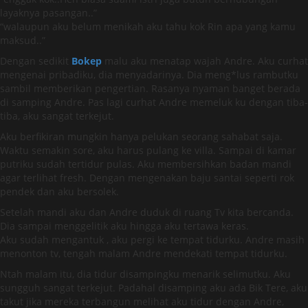
layaknya pasangan..”
“walaupun aku belum menikah aku tahu kok Rin apa yang kamu
maksud..”
Dengan sedikit
Bokep
malu aku menatap wajah Andre. Aku curhat
mengenai pribadiku, dia menyadarinya. Dia meng*lus rambutku
sambil memberikan pengertian. Rasanya nyaman banget berada
di samping Andre. Pas lagi curhat Andre memeluk ku dengan tiba-
tiba, aku sangat terkejut.
Aku berfikiran mungkin hanya pelukan seorang sahabat saja.
Waktu semakin sore, aku harus pulang ke villa. Sampai di kamar
putriku sudah tertidur pulas. Aku membersihkan badan mandi
agar terlihat fresh. Dengan mengenakan baju santai seperti rok
pendek dan aku bersolek.
Setelah mandi aku dan Andre duduk di ruang Tv kita bercanda.
Dia sampai menggelitik aku hingga aku tertawa keras.
Aku sudah mengantuk , aku pergi ke tempat tidurku. Andre masih
menonton tv, tengah malam Andre mendekati tempat tidurku.
Ntah malam itu, dia tidur disampingku menarik selimutku. Aku
sungguh sangat terkejut. Padahal disamping aku ada Bik Tere, aku
takut jika mereka terbangun melihat aku tidur dengan Andre,