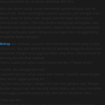
hanya berdiam diri di kamar ditemani Bik Tere.
Aku dan Andre pergi untuk menikmati pemandangan dan ke
kebun teh. Andre bertingkah seperti suamiku jadi teringat mas
Ramli. Jalan ke kebun teh sangat jauh keringat bercucuran
membasahi pipiku. Tiba-tiba Andre mengusap keringatku. Aku
terdiam dan memandangi Andre. Dalam hati berkata perhatian
banget sama aku, pake mengusap keringat dan menggandeng
tanganku ketika berjalan.
Bokep
Aku terbawa suasana dan menikmati udara yang sangat
dingin ini. Aku dan Andre berdiri di warung pinggiran disitu jual
minuman hangat serta jagung bakar yang khas. Aku berhenti di
warung itu istirahat sejenak,
“kamu sudah ijin sama suami kamu kan Rin..?”tanya Andre.
“sudah..dia mengijinkan kok..”
“yasudah berarti aman tidak akan timbul masalah, lama banget
Mas Ramli nggak pulang Rin..”
“iya Dre lama banget, kangen sih tapi mau gimana lagi. Pengen
banget nyusul tapi aku kurang cocok disana, aku harus bersabar
menunggu suamiku pulang dan aku harus menahan rasa……..”
“rasa apa Rin..”
“enggak kok..Hen biasa suami istri juga butuh berhubungan