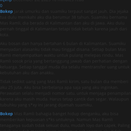
0
Bokep
Jarak umurku dan suamiku terpaut sangat jauh. Dia jejaka
tua dulu menikahi aku dia berumur 38 tahun. Suamiku bernama
Mas Ramli, dia berada di Kalimantan dan aku di Jawa. Aku dulu
pernah tinggal di Kalimantan tetapi tidak betah karena jauh dari
kota.
Aku bosan dan hanya bertahan 6 bulan di Kalimantan. Suamiku
menyadari alasanku tidak mau tinggal disana. Setiap bulan Mas
Ramli menyempatkan waktu untuk pulang melepas rindu. Mas
Ramli sosok pria yang bertanggung jawab dan perhatian dengan
keluarga. Setiap tanggal muda dia selalu mentransfer uang untuk
kebutuhan aku dan anakku.
Tidak sedikit uang yang Mas Ramli kirim, satu bulan dia memberi
aku 25 juta. Aku bisa berbelanja apa saja yang aku inginkan.
Perawatan selalu menjadi nomor satu, untuk menjaga penampilan
karena aku masih muda. Harus tetap cantik dan segar. Walaupun
tubuhku yang s*xy ini jarang dijamah suamiku.
Bokep
Mas Ramli bahagia banget hidup denganku, aku bisa
memberikan kepuasan s*ks untuknya. Namun Mas Ramli
tenaganya sudah tidak sekuat dulu, mudah loyo dan capek. Paling