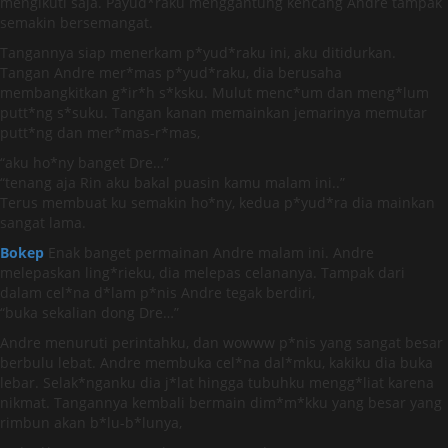
mengikuti saja. Payud*raku menggantung kencang Andre tampak
semakin bersemangat.
Tangannya siap menerkam p*yud*raku ini, aku ditidurkan.
Tangan Andre mer*mas p*yud*raku, dia berusaha
membangkitkan g*ir*h s*ksku. Mulut menc*um dan meng*lum
putt*ng s*suku. Tangan kanan memainkan jemarinya memutar
putt*ng dan mer*mas-r*mas,
“aku ho*ny banget Dre…”
“tenang aja Rin aku bakal puasin kamu malam ini..”
Terus membuat ku semakin ho*ny, kedua p*yud*ra dia mainkan
sangat lama.
Bokep
Enak banget permainan Andre malam ini. Andre
melepaskan ling*rieku, dia melepas celananya. Tampak dari
dalam cel*na d*lam p*nis Andre tegak berdiri,
“buka sekalian dong Dre…”
Andre menuruti perintahku, dan wowww p*nis yang sangat besar
berbulu lebat. Andre membuka cel*na dal*mku, kakiku dia buka
lebar. Selak*nganku dia j*lat hingga tubuhku mengg*liat karena
nikmat. Tangannya kembali bermain dim*m*kku yang besar yang
rimbun akan b*lu-b*lunya,