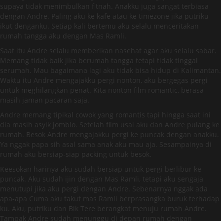
supaya tidak menimbulkan fitnah. Anakku juga sangat terbiasa
dengan Andre. Paling aku ke kafe atau ke timezone jika putriku
ikut denganku. Setiap kali bertemu aku selalu menceritakan
rumah tangga aku dengan Mas Ramli.
Saat itu Andre selalu memberikan nasehat agar aku selalu sabar.
Memang tidak baik jika berumah tangga tetapi tidak tinggal
serumah. Mau bagaimana lagi aku tidak bisa hidup di Kalimantan.
Waktu itu Andre mengajakku pergi nonton, aku bergegas pergi
untuk meghilangkan penat. Kita nonton film romantic, berasa
masih jaman pacaran saja.
Andre memang tipikal cowok yang romantis tapi hingga saat ini
dia masih asyik jomblo. Setelah film usai aku dan Andre pulang ke
rumah. Besok Andre mengajakku pergi ke puncak dengan anakku.
Ya nggak papa sih asal sama anak aku mau aja. Sesampainya di
rumah aku bersiap-siap packing untuk besok.
Keesokan harinya aku sudah bersiap untuk pergi berlibur ke
puncak. Aku sudah ijin dengan Mas Ramli, tetapi aku sengaja
menutupi jika aku pergi dengan Andre. Sebenarnya nggak ada
apa-apa Cuma aku takut mas Ramli berprasangka buruk terhadap
ku. Aku, putriku dan Bik Tere berangkat menuju rumah Andre.
Tampak Andre sudah menunggu di depan rumah dengan