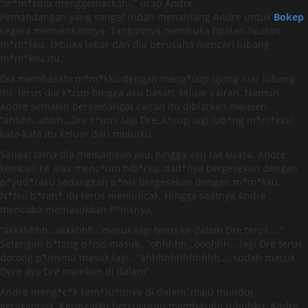
“m*m*kmu menggemaskan..” ucap Andre
Pemandangan yang sangat indah menantang Andre untuk
Bokep
segera memainkannya. Tangannya membuka lipatan-lipatan
m*m*kku. Dibuka lebar dan dia berusaha mencari lubang
m*m*kku itu.
Dia membasahi m*m*kku dengan meng*cup ujung luar lubang
itu. terus dia k*cup hingga aku basah, keluar cairan. Namun
Andre semakin bersemangat cairan itu dibiarkan meleleh ,
“ahhhh..ahhh…Dre c*umi lagi Dre..k*cup lagi lub*ng m*m*kku”
kata-kata itu keluar dari mulutku.
Sangat lama dia memainkan aku, hingga aku tak kuasa. Andre
kembali ke atas menc*um bib*rku, dad*nya bergesekan dengan
p*yud*raku sedangkan p*nis bergesekan dengan m*m*kku.
N*fsu b*rah* itu terus memuncak. Hingga saatnya Andre
mencoba memasukkan P*nisnya,
“akkkhhhh…akkkhhh…masuk lagi terus ke dalam Dre terus….”
Setengah b*tang p*nis masuk , “ohhhhh…ooohhh… lagi Dre terus
dorong p*nismu masuk lagi.. “ahhhhhhhhhhhh…..sudah masuk
Dere ayo Dre mainkan di dalam”
Andre meng*c*k kem*lu*nnya di dalam, maju mundur
gerakannya. Keringatku bercucuran membasahi tubuhku. Andre