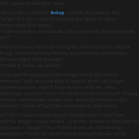
“Dre, apaan sih kok tidur disini..”
“aku pengen menikmati
Bokep
malamku bersamamu Rin,..”
“jangan Dre aku sudah berkeluarga aku nggak mungkin
menghianati Mas Ramli..”
“sudahlah jangan menolak aku tahu kamu rindu belaian laki-laki
kan?”
Andre langsung menc*um kening aku kemudian bib*r aku dia
k*cup. Padahal samping bed aku ada putri dan pembantuku.
Rasanya nggak tenang banget,
“pindah di kamar aku yuk Rin..”
Tanpa berfikir panjang Andre menggendong aku menuju
kamarnya. Ntah apa yang akan dilakukan Andre aku sangat
terbawa suasana. Seperti biasa dia bercanda aku selalu
digodanya. Layaknya suami istri yang sedang bergurau di ranjang.
Kembali memeluk aku dengan erat, aku yang memakai ling*ri
tanpa br* seakan p*yud*raku menempel di dada Andre.
Ga*rah n*fsuku muncul dengan tiba-tiba, Andre menc*um
bib*rku dengan sangat lembut . Ling*riku terbuka terlihat pah*ku
yang mulus. Sangat n*fsu c*uman Andre, aku terbawa dan
membalas c*uman itu. Andre membuka ling*riku aku hanya