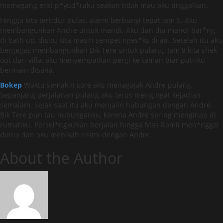
memegang erat p*yud*raku seakan tidak mau aku tinggalkan.
Hingga kita tertidur pulas, alarm berbunyi tepat jam 5. Aku
membangunkan Andre untuk mandi. Aku dan dia mandi bar*ng
di bath up, disitu kita masih sempet nges*ks di air. Setelah itu aku
bergegas membangunkan Bik Tere untuk pulang. Jam 8 kita chek
out dari villa, aku menyempatkan pergi ke taman biar putriku
bermain disana.
Bokep
Waktu semakin sore aku menagajak Andre pulang.
Sepanjang perjalanan pulang aku terus mengingat kejadian
semalam. Sejak saat itu aku menjalin hubungan dengan Andre.
Bik Tere pun tau hubunganku, karena Andre sering menginap di
rumahku. Persel*ngkuhan berjalan hingga Mas Ramli men*nggal
dunia dan aku menikah resmi dengan Andre.
About the Author