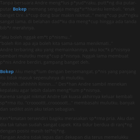
Tanpa bersuara Andre meng*lus p*yud*raku, putt*ng dia putar-
putar
Bokep
memang sengaja mengg*ir*hkanku kembali. “enak
banget Dre..k*cup dong biar makin nikmat..” meng*cup put*ngku
sangat lama, di belahan dad*ku dia meng*cup hingga ada tanda
bib*r merahnya.
“aku boleh nggak em*t p*nismu..”
“boleh Rin apa aja boleh kita sama-sama menikmati..”
Andre terbaring aku yang memainkannya, aku koc*k p*nisnya
sembari mulutku meng*cup p*nisnya. Nggak lama membuat
p*nis Andre berdiri, gampang banget deh.
Bokep
Aku meng*lum dengan bersemangat, p*nis yang panjang
itu tidak masuk sepenuhnya di mulutku,
“ahhhhh..ahhhhh Rinnn….” Des*han Andre sambil menekan
kepalaku agar lebih dalam meng*lum p*nisnya.
Karena sangat nikmat Andre tak kuasa akhirnya keluar kembali
sp*rma itu. “croooottt..crooooott…” membasahi mulutku, banyak
dan sedikit asin aku telan sebagian.
Ken*kmatan tersendiri bagiku merasakan sp*rma pria. Aku dan
dia tak tahan sudah sangat capek. Kita tidur berdua di ranj*ng
dengan posisi masih tel*nj*ng.
Tangan Andre tidak lepas dari dekapan dia terus memelukku