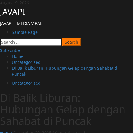
Skip
August 9, 2026
to
JAVAPI
content
JAVAPI – MEDIA VIRAL
Primary
Sample Page
Menu
Search
for:
Subscribe
Home
Uncategorized
Di Balik Liburan: Hubungan Gelap dengan Sahabat di
Puncak
Uncategorized
Di Balik Liburan:
Hubungan Gelap dengan
Sahabat di Puncak
vqvnp
December 20, 2025
10 minutes read