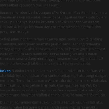
sekali aja udah merasa puas, walaupun sebenarnya aku tidak
merasakan kepuasan dari Mas Ramli.
Rasanya hambar berhubungan s*ks dengan Mas Ramli, tapi mau
bagaimana lagi ini sudah kewajibanku. Apalagi Cuma satu bulan
sekali pulangnya, bagiku kepuasan s*ksku sangat berkurang.
Hiburanku hanya bermain dengan teman-teman ngemall dan
pergi kemana aja.
Setiap jalan dengan teman rasanya ngiri semua cerita tentang
suaminya, sedangkan suamiku jauh disana. Kadang temanku
sering mengejek aku , tapi yasudahlah itu hanya gurauan sesaat.
Pada waktu itu Mas Ramli tidak bisa pulang selama 3 bulan
karena disana sedang menunggui tanaman sawitnya. Selama 3
bulan itu berasa 3 tahun, hanya meteri yang aku dapat.
Bokep
Batinku tertekan karena selalu jauh kebutuhan akan s*ks
aku tidak terlampiaskan. Aku suntuk setiap hari aku pergi dengan
temanku. Temanku bernama Andre , dia dulu teman sekolah aku.
Dia masih bujang belum menikah, kita masih sering WA. Dan
hanya dia yang selalu punya waktu kosong untuk aku. Mungkin
kegiatannya hanya berkuliah dan nokrong, namanya anak muda.
Dia menjadi teman curhat aku, dia tau semua keluh kesah aku.
Kadang kalau bertemu dengan Andre aku mengajak anakku