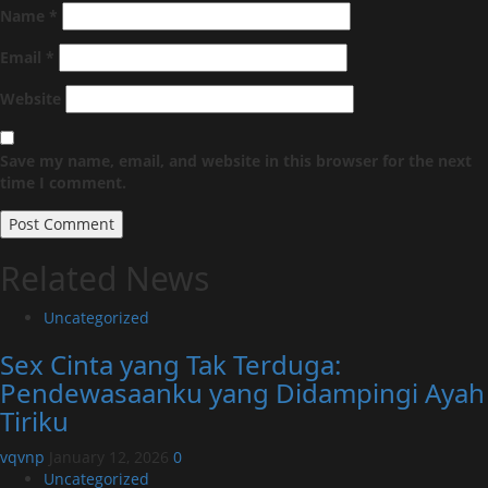
Name
*
Email
*
Website
Save my name, email, and website in this browser for the next
time I comment.
Related News
Uncategorized
Sex Cinta yang Tak Terduga:
Pendewasaanku yang Didampingi Ayah
Tiriku
vqvnp
January 12, 2026
0
Uncategorized