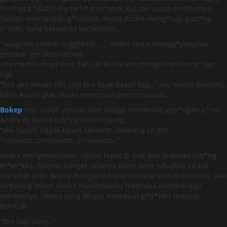
melihat p*yud*raku terlihat m*ntok, dia tak kuasa melihatnya.
Sambil memainkan p*nisnya, mulut Andre meng*cup putt*ng
s*suku yang berwarna kecoklatan,
“ouughhh nikmat ougghhhh…..” Andre terus mengg*yangkan
gerakan-gerakan nikmat.
Aku memeluknya erat dan tak kuasa aku mengeluarkan ca*ran
lagi,
“Dre aku keluar nih..lagi Dre buat basah lagi..” aku selalu meminta
lebih Andre pun selalu merespon permintaanku.
Bokep
Aku sudah pasrah dan sangat menikmati goy*ngan p*nis
Andre di dalam lub*ng kenim*tanku,
“aku sudah nggak tahan keluarin sekarang ya Rin..”
“croooottt..crrrrooottt…crroooottt…”
Andre menyemprotkan cairan tepat di luar pas didepan lub*ng
m*m*kku. Nikmat banget rasanya udah lama tubuhku ini tak
dis*ntuh pria. Andre mengambil tisu membersihkan tubuhku. Aku
terbaring lemas Andre mendekatiku mencoba memberikan
selimutnya. Udara yang dingin membuat g*ir*hku muncul
kembali,
“Dre lagi dong..”