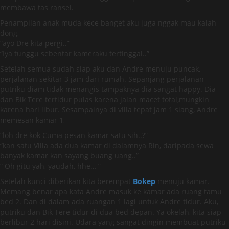
membawa tas ransel.
Penampilan anak muda kece banget aku juga nggak mau kalah
dong,
“ayo Dre kita pergi..”
“Iya tunggu sebentar kameraku tertinggal..”
Setelah semua sudah siap aku dan Andre menuju puncak,
perjalanan sekitar 3 jam dari rumah. Sepanjang perjalanan
putriku diam tidak menangis tampaknya dia sangat happy. Dia
dan Bik Tere tertidur pulas karena jalan macet total,mungkin
karena hari libur. Sesampainya di villa tepat jam 1 siang, Andre
memesan kamar 1,
“loh dre kok Cuma pesan kamar satu sih..?”
“kan satu Villa ada dua kamar di dalamnya Rin, daripada sewa
banyak kamar kan sayang buang uang..”
“ Oh gitu yah, yaudah, hhe… ”
Setelah kunci diberikan kita berempat
Bokep
menuju kamar.
Memang benar apa kata Andre masuk ke kamar ada ruang tamu
bed 2. Dan di dalam ada ruangan 1 lagi untuk Andre tidur. Aku,
putriku dan Bik Tere tidur di dua bed depan. Ya okelah, kita siap
berlibur 2 hari disini. Udara yang sangat dingin membuat putriku