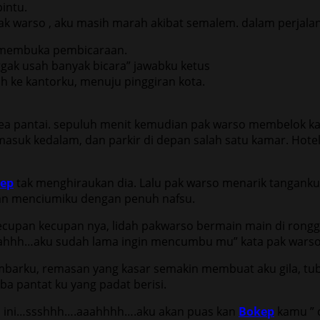
intu.
ak warso , aku masih marah akibat semalem. dalam perjala
dia membuka pembicaraan.
gak usah banyak bicara” jawabku ketus
ah ke kantorku, menuju pinggiran kota.
rea pantai. sepuluh menit kemudian pak warso membelok k
asuk kedalam, dan parkir di depan salah satu kamar. Hote
ep
tak menghiraukan dia. Lalu pak warso menarik tanganku
dan menciumiku dengan penuh nafsu.
upan kecupan nya, lidah pakwarso bermain main di rongg
ahhh…aku sudah lama ingin mencumbu mu” kata pak warso d
arku, remasan yang kasar semakin membuat aku gila, tubu
a pantat ku yang padat berisi.
ti ini…ssshhh….aaahhhh….aku akan puas kan
Bokep
kamu ” 