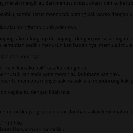
g merah mengkilat, dan menusuk nusuk kan lidah ku ke lub
hku, sambil terus mengocok batang pak warso dengan bibi
ka aku menghisap buah peler nya.
jang, aku telungkup di ranjang , dengan posisi setengah 
o kemudian sedikit menurun kan badan nya, memukul mukul
ermain kan aku pak” kata ku menghiba.
ennusuk kan gada yang merah itu ke lubang vaginaku.
tol bear tu mencoba menyeruak masuk, aku mendorong kaki 
ir vagina itu dengan lidah nya.
ke memekku yang sudah lapar dan haus akan kenikmatan it
” rintihku
kontol besar itu ke memekku.