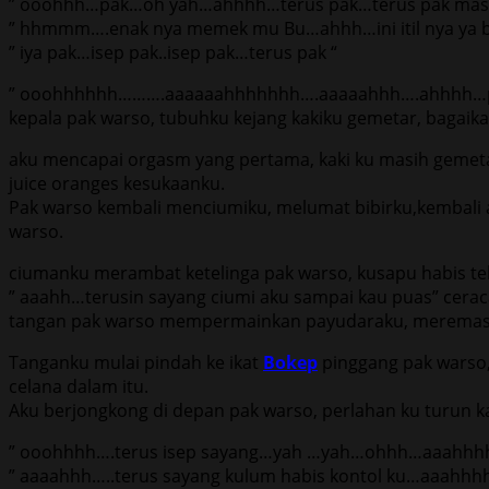
” ooohhh…pak…oh yah…ahhhh…terus pak…terus pak masuk
” hhmmm….enak nya memek mu Bu…ahhh…ini itil nya ya bu
” iya pak…isep pak..isep pak…terus pak “
” ooohhhhhh……….aaaaaahhhhhhh….aaaaahhh….ahhhh…p
kepala pak warso, tubuhku kejang kakiku gemetar, bagai
aku mencapai orgasm yang pertama, kaki ku masih gemeta
juice oranges kesukaanku.
Pak warso kembali menciumiku, melumat bibirku,kembali a
warso.
ciumanku merambat ketelinga pak warso, kusapu habis te
” aaahh…terusin sayang ciumi aku sampai kau puas” cera
tangan pak warso mempermainkan payudaraku, meremas 
Tanganku mulai pindah ke ikat
Bokep
pinggang pak warso, 
celana dalam itu.
Aku berjongkong di depan pak warso, perlahan ku turun 
” ooohhhh….terus isep sayang…yah …yah…ohhh…aaahhhh
” aaaahhh…..terus sayang kulum habis kontol ku…aaahhhh