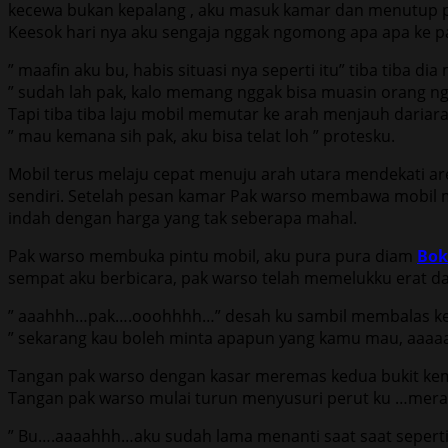
kecewa bukan kepalang , aku masuk kamar dan menutup p
Keesok hari nya aku sengaja nggak ngomong apa apa ke p
” maafin aku bu, habis situasi nya seperti itu” tiba tiba 
” sudah lah pak, kalo memang nggak bisa muasin orang ng
Tapi tiba tiba laju mobil memutar ke arah menjauh dariar
” mau kemana sih pak, aku bisa telat loh ” protesku.
Mobil terus melaju cepat menuju arah utara mendekati a
sendiri. Setelah pesan kamar Pak warso membawa mobil m
indah dengan harga yang tak seberapa mahal.
Pak warso membuka pintu mobil, aku pura pura diam
Bok
sempat aku berbicara, pak warso telah memelukku erat 
” aaahhh…pak….ooohhhh…” desah ku sambil membalas kec
” sekarang kau boleh minta apapun yang kamu mau, aaaa
Tangan pak warso dengan kasar meremas kedua bukit kemb
Tangan pak warso mulai turun menyusuri perut ku …merab
” Bu….aaaahhh…aku sudah lama menanti saat saat seper