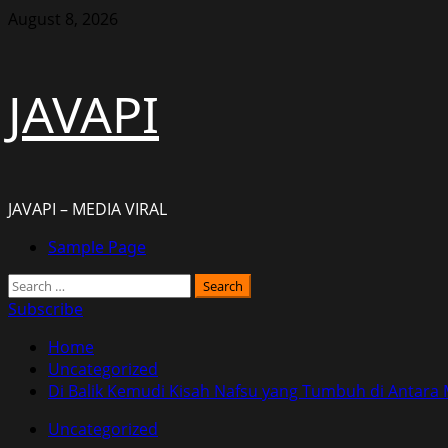
Skip
August 8, 2026
to
content
JAVAPI
JAVAPI – MEDIA VIRAL
Primary
Sample Page
Menu
Search
for:
Subscribe
Home
Uncategorized
Di Balik Kemudi Kisah Nafsu yang Tumbuh di Antara 
Uncategorized