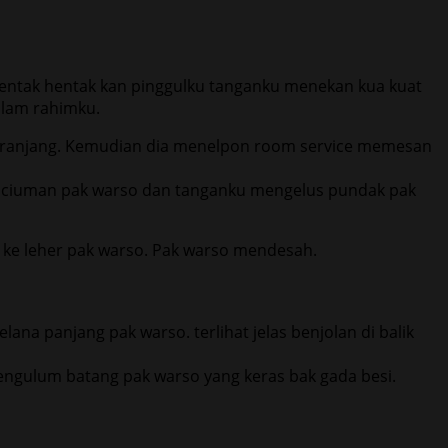
ntak hentak kan pinggulku tanganku menekan kua kuat
alam rahimku.
 keranjang. Kemudian dia menelpon room service memesan
las ciuman pak warso dan tanganku mengelus pundak pak
 ke leher pak warso. Pak warso mendesah.
ana panjang pak warso. terlihat jelas benjolan di balik
engulum batang pak warso yang keras bak gada besi.