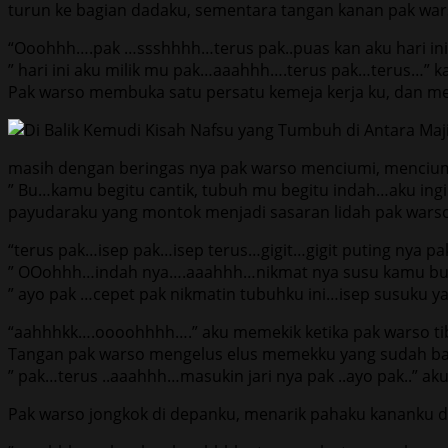
turun ke bagian dadaku, sementara tangan kanan pak wars
“Ooohhh….pak …ssshhhh…terus pak..puas kan aku hari ini
” hari ini aku milik mu pak…aaahhh….terus pak…terus…” kat
Pak warso membuka satu persatu kemeja kerja ku, dan mel
masih dengan beringas nya pak warso menciumi, menciumi 
” Bu…kamu begitu cantik, tubuh mu begitu indah…aku ing
payudaraku yang montok menjadi sasaran lidah pak warso
“terus pak…isep pak…isep terus…gigit…gigit puting nya pa
” OOohhh…indah nya….aaahhh…nikmat nya susu kamu bu
” ayo pak …cepet pak nikmatin tubuhku ini…isep susuku y
“aahhhkk….oooohhhh….” aku memekik ketika pak warso tiba 
Tangan pak warso mengelus elus memekku yang sudah ba
” pak…terus ..aaahhh…masukin jari nya pak ..ayo pak..”
Pak warso jongkok di depanku, menarik pahaku kananku 