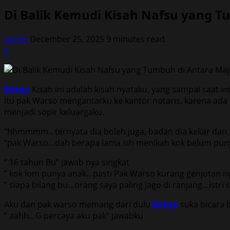
Di Balik Kemudi Kisah Nafsu yang T
vqvnp
December 25, 2025
9 minutes read
0
Bokep
Kisah ini adalah kisah nyataku, yang sampai saat i
itu pak Warso mengantarku ke kantor notaris, karena ada 
menjadi sopir keluargaku.
“hhmmmm…ternyata dia boleh juga, badan dia kekar dan b
“pak Warso…dah berapa lama sih menikah kok belum pun
” 16 tahun Bu” jawab nya singkat
” kok lom punya anak…pasti Pak Warso kurang genjotan n
” siapa bilang bu…orang saya paling jago di ranjang…istri
Aku dan pak warso memang dari dulu
Bokep
suka bicara b
” aahh…G percaya aku pak” jawabku