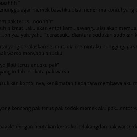
aaahhh “
menunggu agar memek basahku bisa menerima kontol yang b
lam pak terus…ooohhh”
uh nikmat…aku akan entot kamu sayang…aku akan memua
….oh ya…yah..yah…” ceracauku diantara sodokan sodokan k
antai yang beralaskan selimut, dia memintaku nungging. 
 pak warso menyapu anusku.
 jilati terus anusku pak”
ng indah ini” kata pak warso
suk kan kontol nya, kenikmatan tiada tara membawa aku m
ang kenceng pak terus pak sodok memek aku pak…entot ya
aaak” dengan hentakan keras ke belakangdan pak warso 