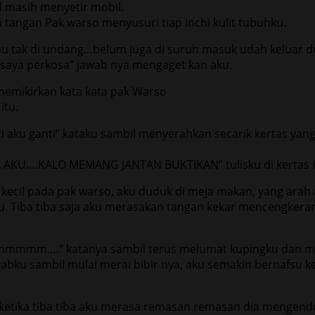
l masih menyetir mobil.
angan Pak warso menyusuri tiap inchi kulit tubuhku.
amu tak di undang…belum juga di suruh masuk udah keluar d
u saya perkosa” jawab nya mengaget kan aku.
 memikirkan kata kata pak Warso
itu.
ti aku ganti” kataku sambil menyerahkan secarik kertas yan
U….KALO MEMANG JANTAN BUKTIKAN” tulisku di kertas i
ecil pada pak warso, aku duduk di meja makan, yang arah
u. Tiba tiba saja aku merasakan tangan kekar mencengker
mmmm….” katanya sambil terus melumat kupingku dan m
abku sambil mulai merai bibir nya, aku semakin bernafsu k
etika tiba tiba aku merasa remasan remasan dia mengen