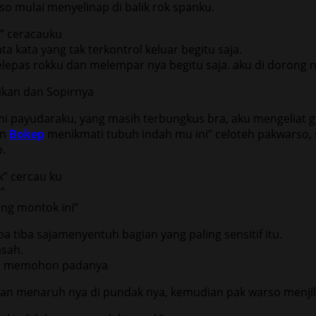
o mulai menyelinap di balik rok spanku.
” ceracauku
a kata yang tak terkontrol keluar begitu saja.
epas rokku dan melempar nya begitu saja. aku di dorong n
payudaraku, yang masih terbungkus bra, aku mengeliat gel
in
Bokep
menikmati tubuh indah mu ini” celoteh pakwarso, 
.
k” cercau ku
”
ang montok ini”
tiba sajamenyentuh bagian yang paling sensitif itu.
sah.
 aku memohon padanya
dan menaruh nya di pundak nya, kemudian pak warso menji