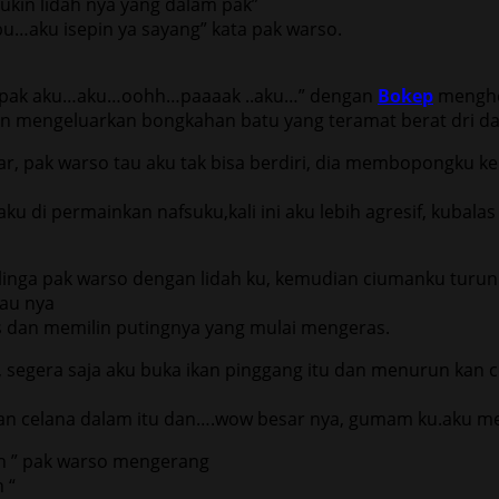
in lidah nya yang dalam pak”
…aku isepin ya sayang” kata pak warso.
ak aku…aku…oohh…paaaak ..aku…” dengan
Bokep
menghe
kan mengeluarkan bongkahan batu yang teramat berat dri d
r, pak warso tau aku tak bisa berdiri, dia membopongku
ku di permainkan nafsuku,kali ini aku lebih agresif, kuba
linga pak warso dengan lidah ku, kemudian ciumanku turun
cau nya
dan memilin putingnya yang mulai mengeras.
segera saja aku buka ikan pinggang itu dan menurun kan cel
kan celana dalam itu dan….wow besar nya, gumam ku.aku m
 ” pak warso mengerang
 “