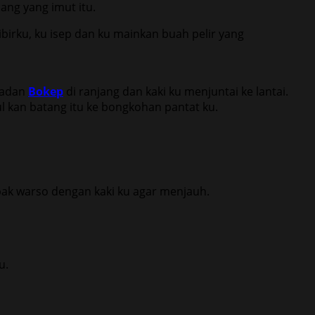
ang yang imut itu.
rku, ku isep dan ku mainkan buah pelir yang
badan
Bokep
di ranjang dan kaki ku menjuntai ke lantai.
 kan batang itu ke bongkohan pantat ku.
pak warso dengan kaki ku agar menjauh.
u.