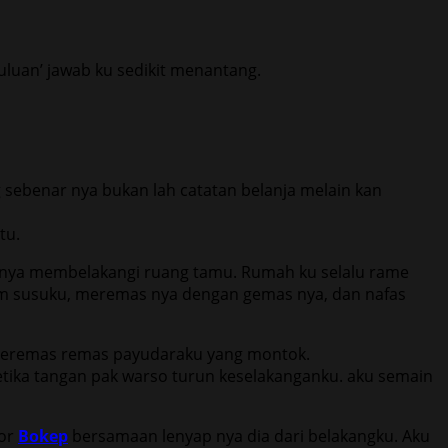
uluan’ jawab ku sedikit menantang.
g sebenar nya bukan lah catatan belanja melain kan
tu.
 nya membelakangi ruang tamu. Rumah ku selalu rame
am susuku, meremas nya dengan gemas nya, dan nafas
eremas remas payudaraku yang montok.
etika tangan pak warso turun keselakanganku. aku semain
dor
Bokep
bersamaan lenyap nya dia dari belakangku. Aku