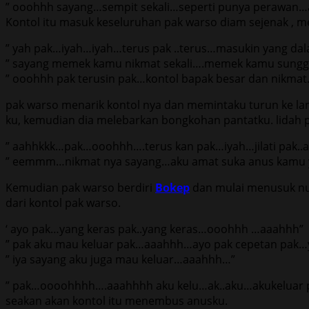
” ooohhh sayang…sempit sekali…seperti punya perawan…
Kontol itu masuk keseluruhan pak warso diam sejenak , 
” yah pak…iyah…iyah…terus pak ..terus…masukin yang da
” sayang memek kamu nikmat sekali….memek kamu sungg
” ooohhh pak terusin pak…kontol bapak besar dan nikmat
pak warso menarik kontol nya dan memintaku turun ke l
ku, kemudian dia melebarkan bongkohan pantatku. lidah
” aahhkkk…pak…ooohhh….terus kan pak…iyah…jilati pak..ayo
” eemmm…nikmat nya sayang…aku amat suka anus kamu ya
Kemudian pak warso berdiri
Bokep
dan mulai menusuk nu
dari kontol pak warso.
‘ ayo pak…yang keras pak..yang keras…ooohhh …aaahhh”
” pak aku mau keluar pak…aaahhh…ayo pak cepetan pak…y
” iya sayang aku juga mau keluar…aaahhh…”
” pak…oooohhhh….aaahhhh aku kelu…ak..aku…akukeluar p
seakan akan kontol itu menembus anusku.