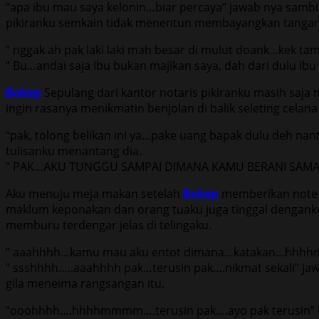
“apa ibu mau saya kelonin…biar percaya” jawab nya sambi
pikiranku semkain tidak menentun membayangkan tangan t
” nggak ah pak laki laki mah besar di mulut doank…kek t
” Bu…andai saja Ibu bukan majikan saya, dah dari dulu ib
Bokep
Sepulang dari kantor notaris pikiranku masih saja
ingin rasanya menikmatin benjolan di balik seleting celana 
“pak, tolong belikan ini ya…pake uang bapak dulu deh nan
tulisanku menantang dia.
” PAK…AKU TUNGGU SAMPAI DIMANA KAMU BERANI SAMA AK
Aku menuju meja makan setelah
Bokep
memberikan note k
maklum keponakan dan orang tuaku juga tinggal dengank
memburu terdengar jelas di telingaku.
” aaahhhh…kamu mau aku entot dimana…katakan…hhhhm
” ssshhhh…..aaahhhh pak…terusin pak….nikmat sekali” jaw
gila meneima rangsangan itu.
“ooohhhh….hhhhmmmm….terusin pak….ayo pak terusin” k