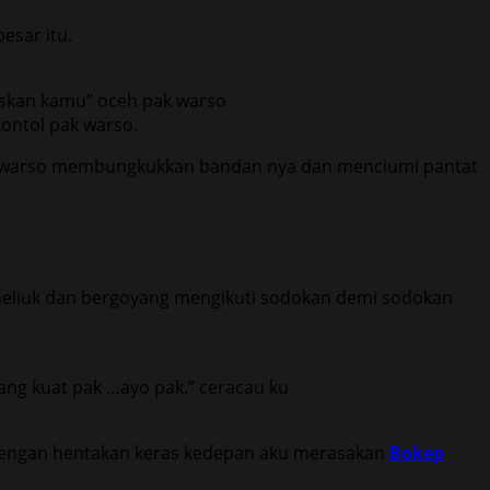
esar itu.
skan kamu” oceh pak warso
ontol pak warso.
pak warso membungkukkan bandan nya dan menciumi pantat
eliuk dan bergoyang mengikuti sodokan demi sodokan
ng kuat pak …ayo pak.” ceracau ku
dengan hentakan keras kedepan aku merasakan
Bokep