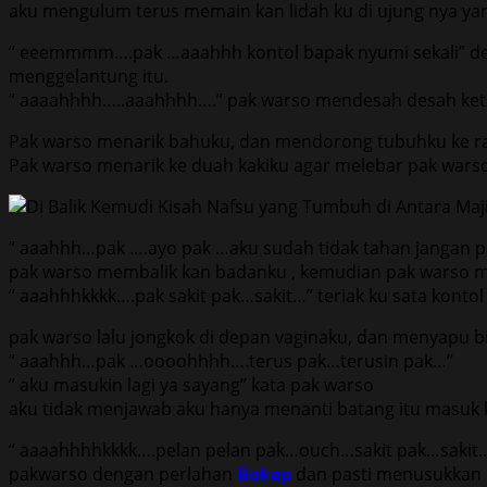
aku mengulum terus memain kan lidah ku di ujung nya yan
” eeemmmm….pak …aaahhh kontol bapak nyumi sekali” desa
menggelantung itu.
” aaaahhhh…..aaahhhh….” pak warso mendesah desah keti
Pak warso menarik bahuku, dan mendorong tubuhku ke ran
Pak warso menarik ke duah kakiku agar melebar pak wars
” aaahhh…pak ….ayo pak …aku sudah tidak tahan jangan p
pak warso membalik kan badanku , kemudian pak warso m
” aaahhhkkkk….pak sakit pak…sakit…” teriak ku sata kon
pak warso lalu jongkok di depan vaginaku, dan menyapu bib
” aaahhh…pak …oooohhhh….terus pak…terusin pak…”
” aku masukin lagi ya sayang” kata pak warso
aku tidak menjawab aku hanya menanti batang itu masuk 
” aaaahhhhkkkk….pelan pelan pak…ouch…sakit pak…sakit…
pakwarso dengan perlahan
Bokep
dan pasti menusukkan 