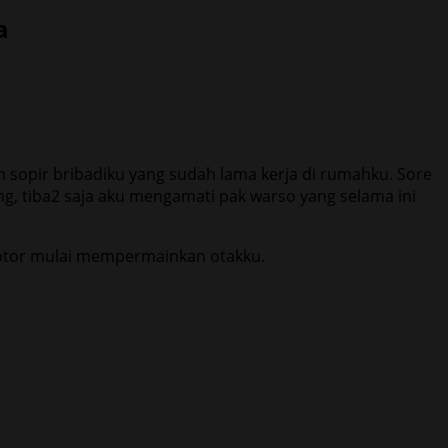
a
h sopir bribadiku yang sudah lama kerja di rumahku. Sore
ng, tiba2 saja aku mengamati pak warso yang selama ini
 kotor mulai mempermainkan otakku.