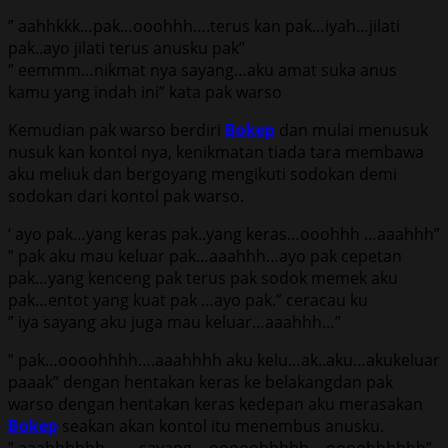
” aahhkkk…pak…ooohhh….terus kan pak…iyah…jilati
pak..ayo jilati terus anusku pak”
” eemmm…nikmat nya sayang…aku amat suka anus
kamu yang indah ini” kata pak warso
Kemudian pak warso berdiri
Bokep
dan mulai menusuk
nusuk kan kontol nya, kenikmatan tiada tara membawa
aku meliuk dan bergoyang mengikuti sodokan demi
sodokan dari kontol pak warso.
‘ ayo pak…yang keras pak..yang keras…ooohhh …aaahhh”
” pak aku mau keluar pak…aaahhh…ayo pak cepetan
pak…yang kenceng pak terus pak sodok memek aku
pak…entot yang kuat pak …ayo pak.” ceracau ku
” iya sayang aku juga mau keluar…aaahhh…”
” pak…oooohhhh….aaahhhh aku kelu…ak..aku…akukeluar
paaak” dengan hentakan keras ke belakangdan pak
warso dengan hentakan keras kedepan aku merasakan
Bokep
seakan akan kontol itu menembus anusku.
” aaahhhhhh……..sayang….ooooohhhhh….oooohhhhhh”