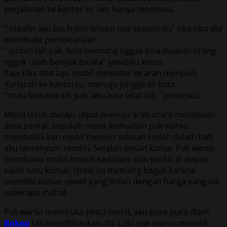
perjalanan ke kantor ku aku hanya membisu.
” maafin aku bu, habis situasi nya seperti itu” tiba tiba dia
membuka pembicaraan.
” sudah lah pak, kalo memang nggak bisa muasin orang
nggak usah banyak bicara” jawabku ketus
Tapi tiba tiba laju mobil memutar ke arah menjauh
dariarah ke kantorku, menuju pinggiran kota.
” mau kemana sih pak, aku bisa telat loh ” protesku.
Mobil terus melaju cepat menuju arah utara mendekati
area pantai. sepuluh menit kemudian pak warso
membelok kan mobil menuju sebuah Hotel. dalam hati
aku tersenyum sendiri. Setelah pesan kamar Pak warso
membawa mobil masuk kedalam, dan parkir di depan
salah satu kamar. Hotel ini memang bagus karena
memiliki kamar sweet yang indah dengan harga yang tak
seberapa mahal.
Pak warso membuka pintu mobil, aku pura pura diam
Bokep
tak menghiraukan dia. Lalu pak warso menarik