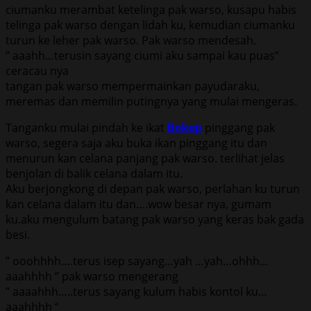
ciumanku merambat ketelinga pak warso, kusapu habis
telinga pak warso dengan lidah ku, kemudian ciumanku
turun ke leher pak warso. Pak warso mendesah.
” aaahh…terusin sayang ciumi aku sampai kau puas”
ceracau nya
tangan pak warso mempermainkan payudaraku,
meremas dan memilin putingnya yang mulai mengeras.
Tanganku mulai pindah ke ikat
Bokep
pinggang pak
warso, segera saja aku buka ikan pinggang itu dan
menurun kan celana panjang pak warso. terlihat jelas
benjolan di balik celana dalam itu.
Aku berjongkong di depan pak warso, perlahan ku turun
kan celana dalam itu dan….wow besar nya, gumam
ku.aku mengulum batang pak warso yang keras bak gada
besi.
” ooohhhh….terus isep sayang…yah …yah…ohhh…
aaahhhh ” pak warso mengerang
” aaaahhh…..terus sayang kulum habis kontol ku…
aaahhhh “