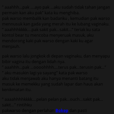
” aaahhh…pak ….ayo pak …aku sudah tidak tahan jangan
permain kan aku pak” kata ku menghiba.
pak warso membalik kan badanku , kemudian pak warso
mennusuk kan gada yang merah itu ke lubang vaginaku.
” aaahhhkkkk….pak sakit pak…sakit…” teriak ku sata
kontol bear tu mencoba menyeruak masuk, aku
mendorong kaki pak warso dengan kaki ku agar
menjauh.
pak warso lalu jongkok di depan vaginaku, dan menyapu
bibir vagina itu dengan lidah nya.
” aaahhh…pak …oooohhhh….terus pak…terusin pak…”
” aku masukin lagi ya sayang” kata pak warso
aku tidak menjawab aku hanya menanti batang itu
masuk ke memekku yang sudah lapar dan haus akan
kenikmatan itu.
” aaaahhhhkkkk….pelan pelan pak…ouch…sakit pak…
sakit…” rintihku
pakwarso dengan perlahan
Bokep
dan pasti