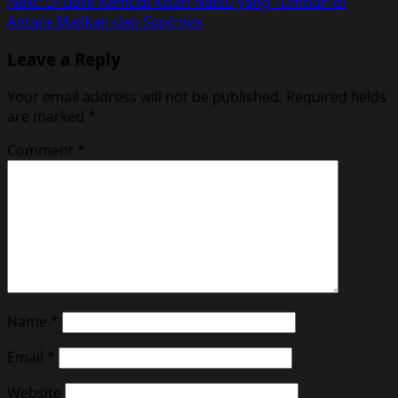
Next:
Di Balik Kemudi Kisah Nafsu yang Tumbuh di
Antara Majikan dan Sopirnya
Leave a Reply
Your email address will not be published.
Required fields
are marked
*
Comment
*
Name
*
Email
*
Website