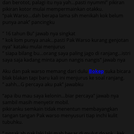
dan berotot, palagi itu nya yah…pasti nyummi” pikiran
pikiran kotor mulai mempermainkan otakku.
“pak Warso…dah berapa lama sih menikah kok belum
punya anak” pancingku
” 16 tahun Bu” jawab nya singkat
” kok lom punya anak…pasti Pak Warso kurang genjotan
nya” kataku mulai menjurus
” siapa bilang bu…orang saya paling jago di ranjang…istri
saya saja kadang minta apun nangis nangis” jawab nya
Aku dan pak warso memang dari dulu
Bokep
suka bicara
blak blakan tapi baru kali ini menjurus ke soal ranjang.
” aahh…G percaya aku pak” jawabku
“apa ibu mau saya kelonin…biar percaya” jawab nya
sambil masih menyetir mobil.
pikiranku semkain tidak menentun membayangkan
tangan tangan Pak warso menyusuri tiap inchi kulit
tubuhku.
” nggak ah pak laki laki mah besar di mulut doank…kek