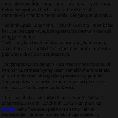
tanganku masuk ke kamar hotel. sesampai nya di kamar
belum sempat aku berbicara, pak warso telah
memelukku erat dan menciumiku dengan penuh nafsu.
” aaahhh…pak….ooohhhh…” desah ku sambil membalas
kecupan kecupan nya, lidah pakwarso bermain main di
rongga mulutku.
” sekarang kau boleh minta apapun yang kamu mau,
aaaaahhh…aku sudah lama ingin mencumbu mu” kata
pak warso di sela sela ciuman nya.
Tangan pak warso dengan kasar meremas kedua bukit
kembarku, remasan yang kasar semakin membuat aku
gila, tubuhku meliuk bagai kan penari yang gemulai.
Tangan pak warso mulai turun menyusuri perut ku …
meraba pantat ku yang padat berisi.
” Bu….aaaahhh…aku sudah lama menanti saat saat
seperti ini…ssshhh….aaahhhh….aku akan puas kan
Bokep
kamu ” ceracau pak warso sambil etrus
menciumiku. ciuman itu turun ke bagian dadaku,