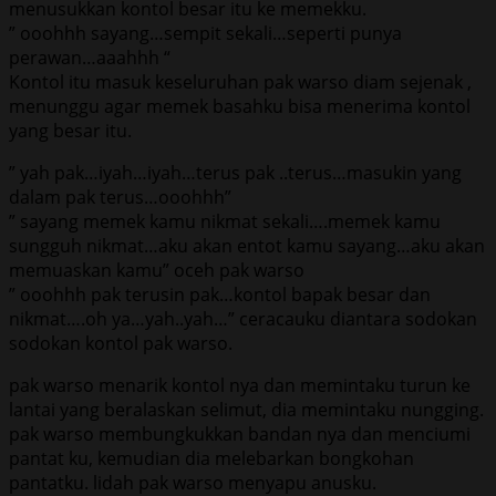
menusukkan kontol besar itu ke memekku.
” ooohhh sayang…sempit sekali…seperti punya
perawan…aaahhh “
Kontol itu masuk keseluruhan pak warso diam sejenak ,
menunggu agar memek basahku bisa menerima kontol
yang besar itu.
” yah pak…iyah…iyah…terus pak ..terus…masukin yang
dalam pak terus…ooohhh”
” sayang memek kamu nikmat sekali….memek kamu
sungguh nikmat…aku akan entot kamu sayang…aku akan
memuaskan kamu” oceh pak warso
” ooohhh pak terusin pak…kontol bapak besar dan
nikmat….oh ya…yah..yah…” ceracauku diantara sodokan
sodokan kontol pak warso.
pak warso menarik kontol nya dan memintaku turun ke
lantai yang beralaskan selimut, dia memintaku nungging.
pak warso membungkukkan bandan nya dan menciumi
pantat ku, kemudian dia melebarkan bongkohan
pantatku. lidah pak warso menyapu anusku.