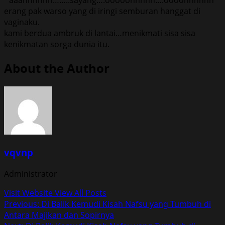
erang pak warso yang di iringi semburan hanggat di
vaginaku.
kami berdua ambruk di lantai…menikmati sisa sisa
kenikmatan sorga dunia itu.
About the Author
vqvnp
Administrator
Visit Website
View All Posts
Post
Previous:
Di Balik Kemudi Kisah Nafsu yang Tumbuh di
Antara Majikan dan Sopirnya
navigation