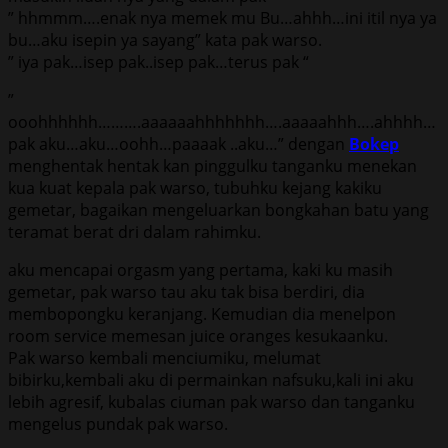
” hhmmm….enak nya memek mu Bu…ahhh…ini itil nya ya
bu…aku isepin ya sayang” kata pak warso.
” iya pak…isep pak..isep pak…terus pak “
”
ooohhhhhh……….aaaaaahhhhhhh….aaaaahhh….ahhhh…
pak aku…aku…oohh…paaaak ..aku…” dengan
Bokep
menghentak hentak kan pinggulku tanganku menekan
kua kuat kepala pak warso, tubuhku kejang kakiku
gemetar, bagaikan mengeluarkan bongkahan batu yang
teramat berat dri dalam rahimku.
aku mencapai orgasm yang pertama, kaki ku masih
gemetar, pak warso tau aku tak bisa berdiri, dia
membopongku keranjang. Kemudian dia menelpon
room service memesan juice oranges kesukaanku.
Pak warso kembali menciumiku, melumat
bibirku,kembali aku di permainkan nafsuku,kali ini aku
lebih agresif, kubalas ciuman pak warso dan tanganku
mengelus pundak pak warso.