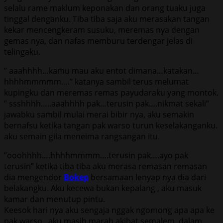
selalu rame maklum keponakan dan orang tuaku juga
tinggal denganku. Tiba tiba saja aku merasakan tangan
kekar mencengkeram susuku, meremas nya dengan
gemas nya, dan nafas memburu terdengar jelas di
telingaku.
” aaahhhh…kamu mau aku entot dimana…katakan…
hhhhmmmmm….” katanya sambil terus melumat
kupingku dan meremas remas payudaraku yang montok.
” ssshhhh…..aaahhhh pak…terusin pak….nikmat sekali”
jawabku sambil mulai merai bibir nya, aku semakin
bernafsu ketika tangan pak warso turun keselakanganku.
aku semain gila meneima rangsangan itu.
“ooohhhh….hhhhmmmm….terusin pak….ayo pak
terusin” ketika tiba tiba aku merasa remasan remasan
dia mengendor
Bokep
bersamaan lenyap nya dia dari
belakangku. Aku kecewa bukan kepalang , aku masuk
kamar dan menutup pintu.
Keesok hari nya aku sengaja nggak ngomong apa apa ke
pak warso , aku masih marah akibat semalem. dalam