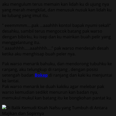
aku mengulum terus memain kan lidah ku di ujung nya
yang merah mengkilat, dan menusuk nusuk kan lidah ku
ke lubang yang imut itu.
” eeemmmm….pak …aaahhh kontol bapak nyumi sekali”
desahku, sambil terus mengocok batang pak warso
dengan bibirku, ku isep dan ku mainkan buah pelir yang
menggelantung itu.
” aaaahhhh…..aaahhhh….” pak warso mendesah desah
ketika aku menghisap buah peler nya.
Pak warso menarik bahuku, dan mendorong tubuhku ke
ranjang, aku telungkup di ranjang , dengan posisi
setengah badan
Bokep
di ranjang dan kaki ku menjuntai
ke lantai.
Pak warso menarik ke duah kakiku agar melebar pak
warso kemudian sedikit menurun kan badan nya,
memukul mukul kan batang itu ke bongkohan pantat ku.