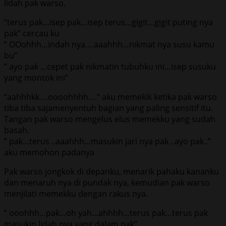
lidah pak warso.
“terus pak…isep pak…isep terus…gigit…gigit puting nya
pak” cercau ku
” OOohhh…indah nya….aaahhh…nikmat nya susu kamu
bu”
” ayo pak …cepet pak nikmatin tubuhku ini…isep susuku
yang montok ini”
“aahhhkk….oooohhhh….” aku memekik ketika pak warso
tiba tiba sajamenyentuh bagian yang paling sensitif itu.
Tangan pak warso mengelus elus memekku yang sudah
basah.
” pak…terus ..aaahhh…masukin jari nya pak ..ayo pak..”
aku memohon padanya
Pak warso jongkok di depanku, menarik pahaku kananku
dan menaruh nya di pundak nya, kemudian pak warso
menjilati memekku dengan rakus nya.
” ooohhh…pak…oh yah…ahhhh…terus pak…terus pak
masukin lidah nya yang dalam pak”