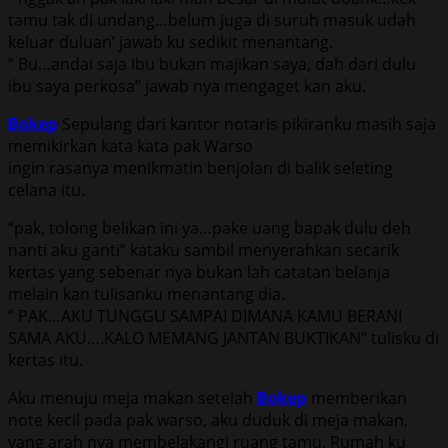
tamu tak di undang…belum juga di suruh masuk udah
keluar duluan’ jawab ku sedikit menantang.
” Bu…andai saja Ibu bukan majikan saya, dah dari dulu
ibu saya perkosa” jawab nya mengaget kan aku.
Bokep
Sepulang dari kantor notaris pikiranku masih saja
memikirkan kata kata pak Warso
ingin rasanya menikmatin benjolan di balik seleting
celana itu.
“pak, tolong belikan ini ya…pake uang bapak dulu deh
nanti aku ganti” kataku sambil menyerahkan secarik
kertas yang sebenar nya bukan lah catatan belanja
melain kan tulisanku menantang dia.
” PAK…AKU TUNGGU SAMPAI DIMANA KAMU BERANI
SAMA AKU….KALO MEMANG JANTAN BUKTIKAN” tulisku di
kertas itu.
Aku menuju meja makan setelah
Bokep
memberikan
note kecil pada pak warso, aku duduk di meja makan,
yang arah nya membelakangi ruang tamu. Rumah ku