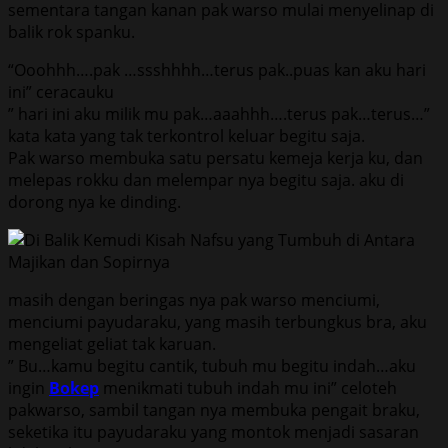
sementara tangan kanan pak warso mulai menyelinap di
balik rok spanku.
“Ooohhh….pak …ssshhhh…terus pak..puas kan aku hari
ini” ceracauku
” hari ini aku milik mu pak…aaahhh….terus pak…terus…”
kata kata yang tak terkontrol keluar begitu saja.
Pak warso membuka satu persatu kemeja kerja ku, dan
melepas rokku dan melempar nya begitu saja. aku di
dorong nya ke dinding.
masih dengan beringas nya pak warso menciumi,
menciumi payudaraku, yang masih terbungkus bra, aku
mengeliat geliat tak karuan.
” Bu…kamu begitu cantik, tubuh mu begitu indah…aku
ingin
Bokep
menikmati tubuh indah mu ini” celoteh
pakwarso, sambil tangan nya membuka pengait braku,
seketika itu payudaraku yang montok menjadi sasaran