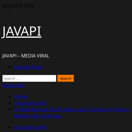
Skip
August 8, 2026
to
content
JAVAPI
JAVAPI – MEDIA VIRAL
Primary
Sample Page
Menu
Search
for:
Subscribe
Home
Uncategorized
Di Balik Kemudi Kisah Nafsu yang Tumbuh di Antara
Majikan dan Sopirnya
Uncategorized