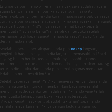
Lalu nanda pun menjwb “Tenang saja pak, saya sudah ngabarin
suami bahwa hari ini lembur. kalau soal suami saya itu….
(menjawab sambil berfikir) dia kurang muasin saya pak, dan saya
curiga dia punya simpenan cewe lain krna jarang sekali mengajak
saya berhubungan *nt*m. dan saya melihat bapak seperti
membuat n*fsu saya berga*rah sekali dan terbukti setelah
permainan tadi bapak sangat memuaskan saya” jawab Nanda
dengan nada nakal.
Setelah beberapa percakapan nanda pun
Bokep
langsung
jongkok di hadapan saya dan dia langsung memasukkan k*nt*l
saya yg belum berdiri kedalam mulutnya, “oohhh… Nanda….
mulutmu begitu nikmat… teruskan nanda… ayo teruskan” kata yg
terucap dimulutku, dan nanda pun semakin ganas memaikan
l*dah dan mulutnya di knt*lku ini.
Setelah beberapa menit k*nt*lku mengeras kembali dan nanda
pun langsung bangun dan membalikkan badannya sambil
menonggeng didepanku, terlhatlah mem*k nanda yang terlah
membuatku kelimpungan bukan kepalang tersebut.
“Ayo pak cepat masukkan… ak sudah tak tahan” sapa nanda
sambil melebarkan mem*knya dengan kedua tangannya.