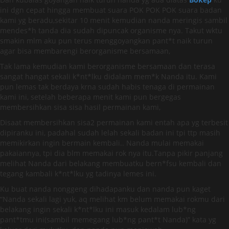
ini dgn cepat hingga membuat suara POK POK POK suara badan
kami yg beradu,sekitar 10 menit kemudian nanda meringis sambil
mendes*h tanda dia sudah dipuncak organisme nya. Takut wktu
smakin mlm aku pun terus menggoyangkan pant*t naik turun
agar bisa membarengi berorganisme bersamaan,
Tak lama kemudian kami berorganisme bersamaan dan terasa
sangat hangat sekali k*nt*lku didalam mem*k Nanda itu. Kami
pun lemas tak berdaya krna sudah habis tenaga di permainan
kami ini, setelah beberapa menit kami pun bergegas
membersihkan sisa sisa hasil permainan kami,
Disaat membersihkan sisa2 permainan kami entah apa yg terbesit
dipiranku ini, padahal sudah lelah sekali badan ini tpi ttp masih
memikirkan ingin bermain kembali.. Nanda mulai memakai
pakaiannya, tpi dia blm memakai rok nya itu.Tanpa pikir panjang
melihat Nanda dari belakang membuatku bern*fsu kembali dan
tegang kambali k*nt*lku yg tadinya lemes ini.
Ku buat nanda nonggeng dihadapanku dan nanda pun kaget
“Nanda sekali lagi yuk, aq melihat km belum memakai rokmu dari
belakang ingin sekali k*nt*lku ini masuk kedalam lub*ng
pant*tmu ini(sambil memegang lub*ng pant*t Nanda)” kata yg