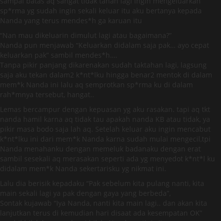
sampai batas aq sangat tidak tahan lagi ingin mengeluarkan
sp*rma yg sudah ingin sekali keluar itu aku bertanya kepada
Nanda yang terus mendes*h ga karuan itu
“Nan mau dikeluarin dimulut lagi atau bagaimana?”
Nanda pun menjawab “Keluarkan didalam saja pak… ayo cepat
keluarkan pak” sambil mendes*h….
Tanpa pikir panjang dikarenakan sudah taktahan lagi, lagsung
saja aku tekan dalam2 k*nt*lku hingga benar2 mentok di dalam
mem*k Nanda ini lalu aq semprotkan sp*rma ku di dalam
rah*mnya tersebut, hangat..
Lemas bercampur dengan kepuasan yg aku rasakan. tapi aq tkt
nanda hamil karna aq tidak tau apakah nanda KB atau tidak, ya
pikir masa bodo saja lah aq. Setelah keluar aku ingin mencabut
k*nt*lku ini dari mem*k Nanda karna sudah mulai mengecil,tpi
Nanda menahanku dengan memeluk badanaku dengan erat
sambil sesekali aq merasakan seperti ada yg menyedot k*nt*l ku
didalam mem*k Nanda sekertarisku yg nikmat ini.
Lalu dia berisik kepadaku “Pak sebelum kita pulang nanti, kita
main sekali lagi ya pak dengan gaya yang berbeda”,
Sontak kujawab “Iya Nanda, nanti kita main lagi.. dan akan kita
lanjutkan terus di kemudian hari disaat ada kesempatan OK”