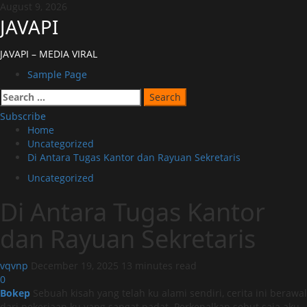
Skip
August 9, 2026
to
JAVAPI
content
JAVAPI – MEDIA VIRAL
Primary
Sample Page
Menu
Search
for:
Subscribe
Home
Uncategorized
Di Antara Tugas Kantor dan Rayuan Sekretaris
Uncategorized
Di Antara Tugas Kantor
dan Rayuan Sekretaris
vqvnp
December 19, 2025
13 minutes read
0
Bokep
Sebuah kisah yang telah ku alami sendiri, cerita ini berawal
dari pekerjaan ku yang sangat padat. Perkenalkan sebut saja aku