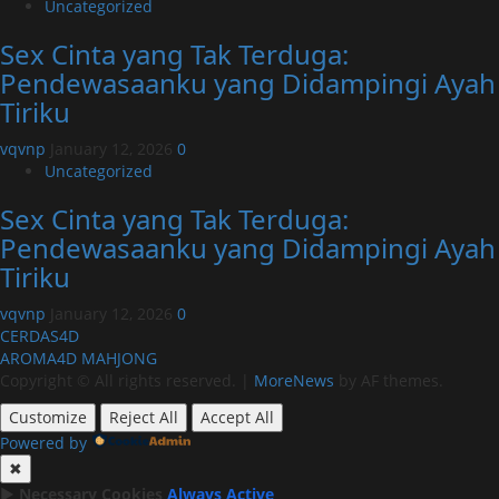
Uncategorized
Sex Cinta yang Tak Terduga:
Pendewasaanku yang Didampingi Ayah
Tiriku
vqvnp
January 12, 2026
0
Uncategorized
Sex Cinta yang Tak Terduga:
Pendewasaanku yang Didampingi Ayah
Tiriku
vqvnp
January 12, 2026
0
CERDAS4D
AROMA4D
MAHJONG
Copyright © All rights reserved.
|
MoreNews
by AF themes.
Customize
Reject All
Accept All
Powered by
✖
►
Necessary Cookies
Always Active