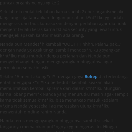
puncak organisme nya yg ke 2.
Setelah dia mulai kelelahan karna sudah 2x ber organisme aku
langsung saja tancapkan dengan perlahan k*nt*l ku yg sudah
mengeras dari tadi, kumasukan dengan perlahan agar dia tidak
menjerit terlalu keras karna tkt ada security yang lewat untuk
mengejek apakah kantor masih ada orang,
Nanda pun Mendes*h kembali “OOOHHHhhhh, Pelan2 pak…”
dengan nada yg agak tinggi sambil mendes*h. ku goyangkan
k*nt*lku maju mundur denga perlahan dan Nanda pun
menyeimbangi dengan menggoyangkan pinggulnya agar
permainan semakin asik.
Sekitar 15 menit aku ng*nt*t dengan gaya
Bokep
dia terlentang,
entah mengapa k*nt*lku berkedut2 kembali seakan akan
memuntahkan kembali sprema dari dalam k*nt*lku,Mungkin
karna lobang mem*k Nanda yang menurutku masih agak sempit
karna tidak semua k*nt*lku bisa menancap masuk kedalam
v*gina Nanda yg sesekali aq merasakan ujung k*nt*lku
menyentuh dinding rahim Nanda,
Nanda terus menggoyangkan pinggulnya sambil sesekali
tangannya memainkan put*ngnya yg mengeras itu. Hingga