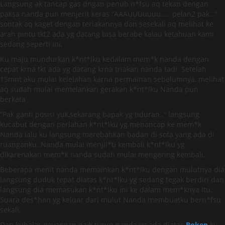
Langsung ak tancap gas dngan penuh n*fsu aq tekan dengan
paksa nanda pun menjerit keras “AAAUUUuuuu….. pelan2 pak…”
sontak aq kaget dengan teriakannya dan sesekali aq melihat ke
arah pintu tkt2 ada yg datang bisa berabe kalau ketahuan kami
sedang seperti ini,
Ku maju mundurkan k*nt*lku kedalam mem*k nanda dengan
cepat krna tkt ada yg datang krna triakan nanda tadi. Setelah
15mnt aku mulai kelelahan karna permainan sebelumnya, melihat
aq sudah mulai memelankan gerakan k*nt*lku Nanda pun
berkata
“Pak ganti posisi yuk,sekarang bapak yg tiduran..” langsung
kucabut dengan perlahan k*nt*lku yg menancap ke mem*k
Nanda lalu ku langsung merebahkan badan di sofa yang ada di
ruanganku. Nanda mulai menjil*ti kembali k*nt*lku yg
dikarenakan mem*k nanda sudah mulai mengering kembali,
Beberapa menit nanda memainkan k*nt*lku dengan mulutnya dia
langsung duduk tepat diatas k*nt*lku yg sedang tegak berdiri dan
langsung dia memasukan k*nt*lku ini ke dalam mem*knya itu.
Suara des*han yg keluar dari mulut Nanda membuatku bern*fsu
sekali,
Dan kubalas goyangan naik turun nanda yg ada diatas
Bokep
ku