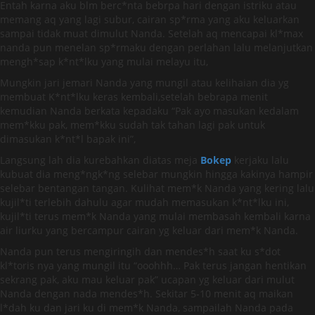
Entah karna aku blm berc*nta bebrpa hari dengan istriku atau
memang aq yang lagi subur, cairan sp*rma yang aku keluarkan
sampai tidak muat dimulut Nanda. Setelah aq mencapai kl*max
nanda pun menelan sp*rmaku dengan perlahan lalu melanjutkan
mengh*sap k*nt*lku yang mulai melayu itu,
Mungkin jari jemari Nanda yang mungil atau kelihaian dia yg
membuat K*nt*lku keras kembali,setelah bebrapa menit
kemudian Nanda berkata kepadaku “Pak ayo masukan kedalam
mem*kku pak, mem*kku sudah tak tahan lagi pak untuk
dimasukan k*nt*l bapak ini”,
Langsung lah dia kurebahkan diatas meja
Bokep
kerjaku lalu
kubuat dia meng*ngk*ng selebar mungkin hingga kakinya hampir
selebar bentangan tangan. Kulihat mem*k Nanda yang kering lalu
kujil*ti terlebih dahulu agar mudah memasukan k*nt*lku ini,
kujil*ti terus mem*k Nanda yang mulai membasah kembali karna
air liurku yang bercampur cairan yg keluar dari mem*k Nanda.
Nanda pun terus mengiringih dan mendes*h saat ku s*dot
kl*toris nya yang mungil itu “ooohhh… Pak terus jangan hentikan
sekrang pak, aku mau keluar pak” ucapan yg keluar dari mulut
Nanda dengan nada mendes*h. Sekitar 5-10 menit aq maikan
l*dah ku dan jari ku di mem*k Nanda, sampailah Nanda pada