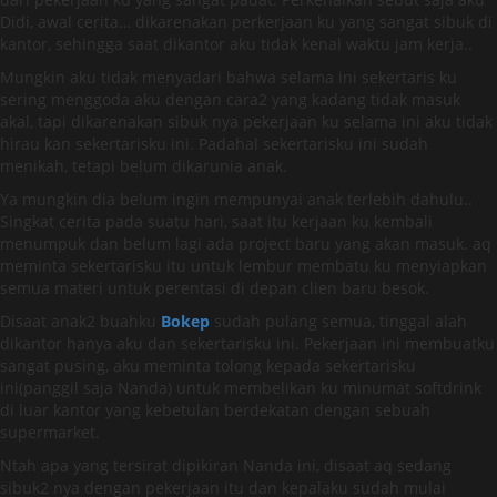
Didi, awal cerita… dikarenakan perkerjaan ku yang sangat sibuk di
kantor, sehingga saat dikantor aku tidak kenal waktu jam kerja..
Mungkin aku tidak menyadari bahwa selama ini sekertaris ku
sering menggoda aku dengan cara2 yang kadang tidak masuk
akal, tapi dikarenakan sibuk nya pekerjaan ku selama ini aku tidak
hirau kan sekertarisku ini. Padahal sekertarisku ini sudah
menikah, tetapi belum dikarunia anak.
Ya mungkin dia belum ingin mempunyai anak terlebih dahulu..
Singkat cerita pada suatu hari, saat itu kerjaan ku kembali
menumpuk dan belum lagi ada project baru yang akan masuk. aq
meminta sekertarisku itu untuk lembur membatu ku menyiapkan
semua materi untuk perentasi di depan clien baru besok.
Disaat anak2 buahku
Bokep
sudah pulang semua, tinggal alah
dikantor hanya aku dan sekertarisku ini. Pekerjaan ini membuatku
sangat pusing, aku meminta tolong kepada sekertarisku
ini(panggil saja Nanda) untuk membelikan ku minumat softdrink
di luar kantor yang kebetulan berdekatan dengan sebuah
supermarket.
Ntah apa yang tersirat dipikiran Nanda ini, disaat aq sedang
sibuk2 nya dengan pekerjaan itu dan kepalaku sudah mulai