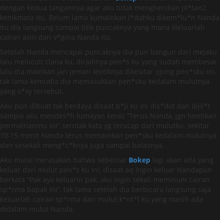
dengan kedua tangannya agar aku tidak menghenikan jil*tan2
kenikmata itu. Belum lama kumainkan l*dahku dikem*lu*n Nanda
itu dia langsung sampai titik puncaknya yang mana kleluarlah
cairan asin dari v*gina Nanda itu.
Setelah Nanda mencapai puncaknya dia pun bangun dari mejaku
lalu melucuti clana ku, diraihnya pen*s ku yang sudah membesar
lalu dia mainkan jari jemari lentiknya dikesitar ujung pen*sku ini,
tak lama kemudia dia memasukkan pen*sku kedalam mulutnya
yang s*xy tersebut.
Aku pun dibuat tak berdaya disaat b*ji ku ini dis*dot dan dijil*t
sampai aku mendes*h lumayan keras “Terus Nanda, jgn hentikan
permainanmu ini” serntak kata yg terucap dari mulutku. sekitar
10-15 menit Nanda terus memainkan pen*sku kedalam mulutnya
dan sesekali meng*c*knya juga sampai batasnya,
Aku mulai merasakan bahwa sebentar
Bokep
lagi akan ada yang
keluar dari mulut pen*s ku ini, disaat aq ingin keluar Nandapun
berkata “Pak ayo keluarin pak, aku ingin sekali meminum cairan
sp*rma bapak ini”, tak lama setelah dia berbicara langsung saja
keluarlah cairan sp*rma dari mulut k*nt*l ku yang masih ada
didalam mulut Nanda,