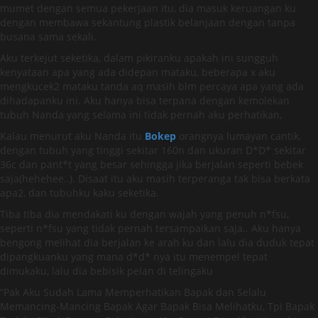
mumet dengan semua pekerjaan itu, dia masuk keruangan ku
dengan membawa sekantung plastik belanjaan dengan tanpa
busana sama sekali.
Aku terkejut seketika, dalam pikiranku apakah ini sungguh
kenyataan apa yang ada didepan mataku, beberapa x aku
mengkucek2 mataku tanda aq masih blm percaya apa yang ada
dihadapanku ini. Aku hanya bisa terpana dengan kemolekan
tubuh Nanda yang selama ini tidak pernah aku perhatikan,
Kalau menurut aku Nanda itu
Bokep
orangnya lumayan cantik,
dengan tubuh yang tinggi sekitar 160n dan ukuran D*D* sekitar
36c dan pant*t yang besar sehingga jika berjalan seperti bebek
saja(hehehee..). Disaat itu aku masih terperanga tak bisa berkata
apa2, dan tubuhku kaku seketika.
Tiba tiba dia mendakati ku dengan wajah yang penuh n*fsu,
seperti n*fsu yang tidak pernah tersampaikan saja.. Aku hanya
bengong melihat dia berjalan ke arah ku dan lalu dia duduk tepat
dipangkuanku yang mana d*d* nya itu menempel tepat
dimukaku, lalu dia bebisik pelan di telingaku
“Pak Aku Sudah Lama Memperhatikan Bapak dan Selalu
Memancing-Mancing Bapak Agar Bapak Bisa Melihatku, Tpi Bapak