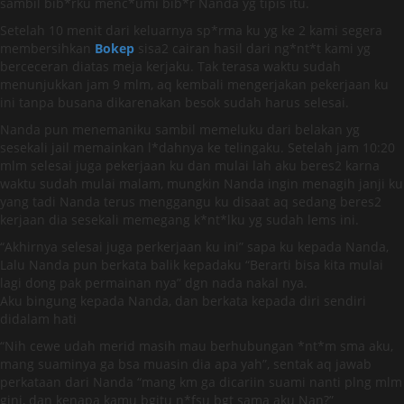
sambil bib*rku menc*umi bib*r Nanda yg tipis itu.
Setelah 10 menit dari keluarnya sp*rma ku yg ke 2 kami segera
membersihkan
Bokep
sisa2 cairan hasil dari ng*nt*t kami yg
berceceran diatas meja kerjaku. Tak terasa waktu sudah
menunjukkan jam 9 mlm, aq kembali mengerjakan pekerjaan ku
ini tanpa busana dikarenakan besok sudah harus selesai.
Nanda pun menemaniku sambil memeluku dari belakan yg
sesekali jail memainkan l*dahnya ke telingaku. Setelah jam 10:20
mlm selesai juga pekerjaan ku dan mulai lah aku beres2 karna
waktu sudah mulai malam, mungkin Nanda ingin menagih janji ku
yang tadi Nanda terus menggangu ku disaat aq sedang beres2
kerjaan dia sesekali memegang k*nt*lku yg sudah lems ini.
“Akhirnya selesai juga perkerjaan ku ini” sapa ku kepada Nanda,
Lalu Nanda pun berkata balik kepadaku “Berarti bisa kita mulai
lagi dong pak permainan nya” dgn nada nakal nya.
Aku bingung kepada Nanda, dan berkata kepada diri sendiri
didalam hati
“Nih cewe udah merid masih mau berhubungan *nt*m sma aku,
mang suaminya ga bsa muasin dia apa yah”, sentak aq jawab
perkataan dari Nanda “mang km ga dicariin suami nanti plng mlm
gini, dan kenapa kamu bgitu n*fsu bgt sama aku Nan?”