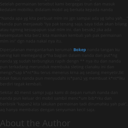
Setelah permainan tersebut kami bergegas trun dan masuk
kedalam mobilku, didalam mobil aq berkata kepada nanda
“Nanda apa yg kita perbuat mlm ini jgn sampai ada yg tahu yah….”
Nanda pun menjawab “Iya pak tenang saja, saya tidak akan bilang
atau ngmng kesiapapun soal mlm ini. dan besok2 jika ada
kesempatan kita ber2 kita mainkan kembali yah pak permainan
mlm ini” dgn nada nakal nya itu.
Diperjalanan mengantarkan kerumah
Bokep
nanda tangan ku
sering kali memegang p*ha bagian dalam nanda dan put*ng
nanda yg sudah terbungkus rapih dengn ** nya itu dan nanda
pun terkadang merunduk membuka sleting clanaku ini dan
mengs*sap k*nt*lku terus menerus krna aq sedang menyetir,tkt
tidak fokus nanda pun menyudahi is*pan2 yg membuat k*nt*lku
berdiri tegak kembali.
Sekitar 40 menit sampi juga kami di depan rumah nanda dan
nanda pun keluar dri mobil sambil menc*um bib*rku dan
berbisik “kapan2 kita lakukan permainan tadi dirumahku yah pak”,
aq hanya membalas dengan senyuman kecil saja.
About the Author