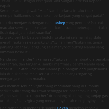
Terlalu Sibuk Dengan Pekerjaan. Aku Sangat Bern*fsu Kepada
Bapak”
Serontak aq menjawab,”Maaf Nanda selama ini aku tidak
memperhatikanmu dikarenakan perkerjaan yang sangat padat”,
Lalu dia menjawab dengan nada
Bokep
yang penuh n*fsu “Pak
mau aku servis ga pak malam ini, karna sudah beberapa hari aku
tidak dapat jatah dari suamiku”.
Lalu aku berfikir betapah bodohnya aku ini selama ini yg slalu
menghiraukan sekretarisku yg s*xy nan men*fsukan ini, tanpa
panjang lebar aku langsung saja meny*dot put*ng Nanda yang
lumayan besar itu.
Nanda pun mendes*h karna sed*taku yang membuat dia semakin
berga*rah, dan tanganku sambil mer*mas2 pant*t Nanda yang
sebar itu. Sekitar 5 menitan Nanda pun bangun dari pangkuanku
lalu duduk diatas meja kerjaku dengan selangk*ngan yg
menganga didepan mataku,
Aku melihat sebuah v*gina yang kecoklatan yang di tumbuhi
sedikit bulu2 yang dia rawat sehingga terlihat semakin s*xy
v*gina Nanda itu, Tanpa berfikir panjang aku langsung tanjap gas
untuk mej*lati v*gina yang menantangku tuh merajanginya itu.
Dan Nanda pun mendes*h sambil
Bokep
menekan kepalaku