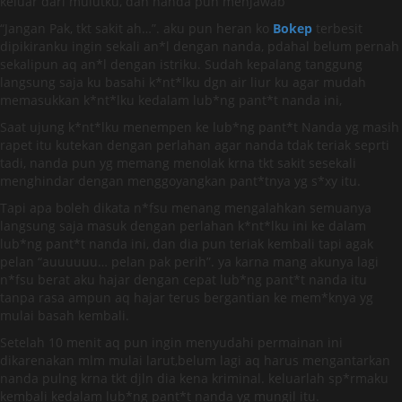
keluar dari mulutku, dan nanda pun menjawab
“Jangan Pak, tkt sakit ah…”. aku pun heran ko
Bokep
terbesit
dipikiranku ingin sekali an*l dengan nanda, pdahal belum pernah
sekalipun aq an*l dengan istriku. Sudah kepalang tanggung
langsung saja ku basahi k*nt*lku dgn air liur ku agar mudah
memasukkan k*nt*lku kedalam lub*ng pant*t nanda ini,
Saat ujung k*nt*lku menempen ke lub*ng pant*t Nanda yg masih
rapet itu kutekan dengan perlahan agar nanda tdak teriak seprti
tadi, nanda pun yg memang menolak krna tkt sakit sesekali
menghindar dengan menggoyangkan pant*tnya yg s*xy itu.
Tapi apa boleh dikata n*fsu menang mengalahkan semuanya
langsung saja masuk dengan perlahan k*nt*lku ini ke dalam
lub*ng pant*t nanda ini, dan dia pun teriak kembali tapi agak
pelan “auuuuuu… pelan pak perih”. ya karna mang akunya lagi
n*fsu berat aku hajar dengan cepat lub*ng pant*t nanda itu
tanpa rasa ampun aq hajar terus bergantian ke mem*knya yg
mulai basah kembali.
Setelah 10 menit aq pun ingin menyudahi permainan ini
dikarenakan mlm mulai larut,belum lagi aq harus mengantarkan
nanda pulng krna tkt djln dia kena kriminal. keluarlah sp*rmaku
kembali kedalam lub*ng pant*t nanda yg mungil itu.