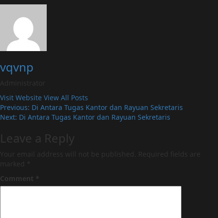
vqvnp
Administrator
Visit Website
View All Posts
Post
Previous:
Di Antara Tugas Kantor dan Rayuan Sekretaris
Next:
Di Antara Tugas Kantor dan Rayuan Sekretaris
navigation
Leave a Reply
Your email address will not be published.
Required fields are
marked
*
Comment
*