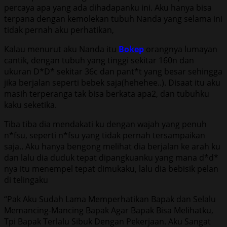
percaya apa yang ada dihadapanku ini. Aku hanya bisa
terpana dengan kemolekan tubuh Nanda yang selama ini
tidak pernah aku perhatikan,
Kalau menurut aku Nanda itu
Bokep
orangnya lumayan
cantik, dengan tubuh yang tinggi sekitar 160n dan
ukuran D*D* sekitar 36c dan pant*t yang besar sehingga
jika berjalan seperti bebek saja(hehehee..). Disaat itu aku
masih terperanga tak bisa berkata apa2, dan tubuhku
kaku seketika.
Tiba tiba dia mendakati ku dengan wajah yang penuh
n*fsu, seperti n*fsu yang tidak pernah tersampaikan
saja.. Aku hanya bengong melihat dia berjalan ke arah ku
dan lalu dia duduk tepat dipangkuanku yang mana d*d*
nya itu menempel tepat dimukaku, lalu dia bebisik pelan
di telingaku
“Pak Aku Sudah Lama Memperhatikan Bapak dan Selalu
Memancing-Mancing Bapak Agar Bapak Bisa Melihatku,
Tpi Bapak Terlalu Sibuk Dengan Pekerjaan. Aku Sangat