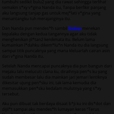
tumbuhi sedikit bulu2 yang dia rawat sehingga terlihat
semakin s*xy v*gina Nanda itu, Tanpa berfikir panjang
aku langsung tanjap gas untuk mej*lati v*gina yang
menantangku tuh merajanginya itu.
Dan Nanda pun mendes*h sambil
Bokep
menekan
kepalaku dengan kedua tangannya agar aku tidak
menghenikan jil*tan2 kenikmata itu. Belum lama
kumainkan l*dahku dikem*lu*n Nanda itu dia langsung
sampai titik puncaknya yang mana kleluarlah cairan asin
dari v*gina Nanda itu.
Setelah Nanda mencapai puncaknya dia pun bangun dari
mejaku lalu melucuti clana ku, diraihnya pen*s ku yang
sudah membesar lalu dia mainkan jari jemari lentiknya
dikesitar ujung pen*sku ini, tak lama kemudia dia
memasukkan pen*sku kedalam mulutnya yang s*xy
tersebut.
Aku pun dibuat tak berdaya disaat b*ji ku ini dis*dot dan
dijil*t sampai aku mendes*h lumayan keras “Terus