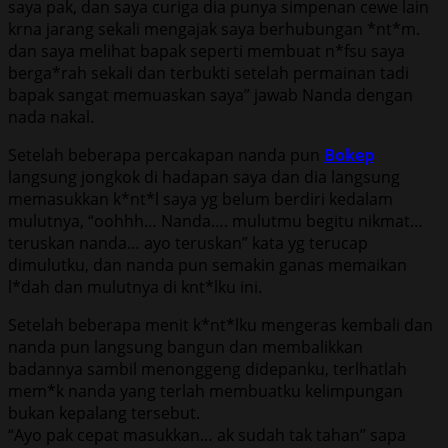
saya pak, dan saya curiga dia punya simpenan cewe lain
krna jarang sekali mengajak saya berhubungan *nt*m.
dan saya melihat bapak seperti membuat n*fsu saya
berga*rah sekali dan terbukti setelah permainan tadi
bapak sangat memuaskan saya” jawab Nanda dengan
nada nakal.
Setelah beberapa percakapan nanda pun
Bokep
langsung jongkok di hadapan saya dan dia langsung
memasukkan k*nt*l saya yg belum berdiri kedalam
mulutnya, “oohhh… Nanda…. mulutmu begitu nikmat…
teruskan nanda… ayo teruskan” kata yg terucap
dimulutku, dan nanda pun semakin ganas memaikan
l*dah dan mulutnya di knt*lku ini.
Setelah beberapa menit k*nt*lku mengeras kembali dan
nanda pun langsung bangun dan membalikkan
badannya sambil menonggeng didepanku, terlhatlah
mem*k nanda yang terlah membuatku kelimpungan
bukan kepalang tersebut.
“Ayo pak cepat masukkan… ak sudah tak tahan” sapa