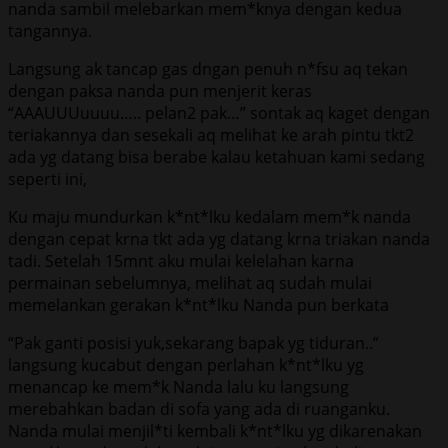
nanda sambil melebarkan mem*knya dengan kedua
tangannya.
Langsung ak tancap gas dngan penuh n*fsu aq tekan
dengan paksa nanda pun menjerit keras
“AAAUUUuuuu….. pelan2 pak…” sontak aq kaget dengan
teriakannya dan sesekali aq melihat ke arah pintu tkt2
ada yg datang bisa berabe kalau ketahuan kami sedang
seperti ini,
Ku maju mundurkan k*nt*lku kedalam mem*k nanda
dengan cepat krna tkt ada yg datang krna triakan nanda
tadi. Setelah 15mnt aku mulai kelelahan karna
permainan sebelumnya, melihat aq sudah mulai
memelankan gerakan k*nt*lku Nanda pun berkata
“Pak ganti posisi yuk,sekarang bapak yg tiduran..”
langsung kucabut dengan perlahan k*nt*lku yg
menancap ke mem*k Nanda lalu ku langsung
merebahkan badan di sofa yang ada di ruanganku.
Nanda mulai menjil*ti kembali k*nt*lku yg dikarenakan