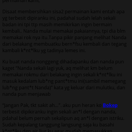
permainan kami,
Disaat membersihkan sisa2 permainan kami entah apa
yg terbesit dipiranku ini, padahal sudah lelah sekali
badan ini tpi ttp masih memikirkan ingin bermain
kembali.. Nanda mulai memakai pakaiannya, tpi dia blm
memakai rok nya itu.Tanpa pikir panjang melihat Nanda
dari belakang membuatku bern*fsu kembali dan tegang
kambali k*nt*lku yg tadinya lemes ini.
Ku buat nanda nonggeng dihadapanku dan nanda pun
kaget “Nanda sekali lagi yuk, aq melihat km belum
memakai rokmu dari belakang ingin sekali k*nt*lku ini
masuk kedalam lub*ng pant*tmu ini(sambil memegang
lub*ng pant*t Nanda)” kata yg keluar dari mulutku, dan
nanda pun menjawab
“Jangan Pak, tkt sakit ah…”. aku pun heran ko
Bokep
terbesit dipikiranku ingin sekali an*l dengan nanda,
pdahal belum pernah sekalipun aq an*l dengan istriku.
Sudah kepalang tanggung langsung saja ku basahi
k*nt*lku dgn air liur ku agar mudah memasukkan