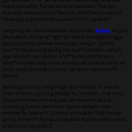
menit kemudian Nanda berkata kepadaku “Pak ayo
masukan kedalam mem*kku pak, mem*kku sudah tak
tahan lagi pak untuk dimasukan k*nt*l bapak ini”,
Langsung lah dia kurebahkan diatas meja
Bokep
kerjaku
lalu kubuat dia meng*ngk*ng selebar mungkin hingga
kakinya hampir selebar bentangan tangan. Kulihat
mem*k Nanda yang kering lalu kujil*ti terlebih dahulu
agar mudah memasukan k*nt*lku ini, kujil*ti terus
mem*k Nanda yang mulai membasah kembali karna air
liurku yang bercampur cairan yg keluar dari mem*k
Nanda.
Nanda pun terus mengiringih dan mendes*h saat ku
s*dot kl*toris nya yang mungil itu “ooohhh… Pak terus
jangan hentikan sekrang pak, aku mau keluar pak”
ucapan yg keluar dari mulut Nanda dengan nada
mendes*h. Sekitar 5-10 menit aq maikan l*dah ku dan
jari ku di mem*k Nanda, sampailah Nanda pada puncak
organisme nya yg ke 2.