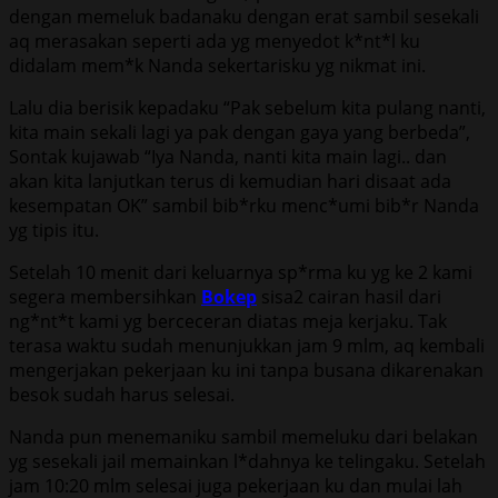
dengan memeluk badanaku dengan erat sambil sesekali
aq merasakan seperti ada yg menyedot k*nt*l ku
didalam mem*k Nanda sekertarisku yg nikmat ini.
Lalu dia berisik kepadaku “Pak sebelum kita pulang nanti,
kita main sekali lagi ya pak dengan gaya yang berbeda”,
Sontak kujawab “Iya Nanda, nanti kita main lagi.. dan
akan kita lanjutkan terus di kemudian hari disaat ada
kesempatan OK” sambil bib*rku menc*umi bib*r Nanda
yg tipis itu.
Setelah 10 menit dari keluarnya sp*rma ku yg ke 2 kami
segera membersihkan
Bokep
sisa2 cairan hasil dari
ng*nt*t kami yg berceceran diatas meja kerjaku. Tak
terasa waktu sudah menunjukkan jam 9 mlm, aq kembali
mengerjakan pekerjaan ku ini tanpa busana dikarenakan
besok sudah harus selesai.
Nanda pun menemaniku sambil memeluku dari belakan
yg sesekali jail memainkan l*dahnya ke telingaku. Setelah
jam 10:20 mlm selesai juga pekerjaan ku dan mulai lah