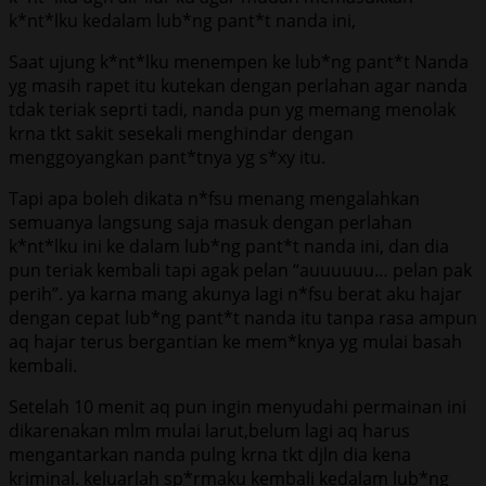
k*nt*lku kedalam lub*ng pant*t nanda ini,
Saat ujung k*nt*lku menempen ke lub*ng pant*t Nanda
yg masih rapet itu kutekan dengan perlahan agar nanda
tdak teriak seprti tadi, nanda pun yg memang menolak
krna tkt sakit sesekali menghindar dengan
menggoyangkan pant*tnya yg s*xy itu.
Tapi apa boleh dikata n*fsu menang mengalahkan
semuanya langsung saja masuk dengan perlahan
k*nt*lku ini ke dalam lub*ng pant*t nanda ini, dan dia
pun teriak kembali tapi agak pelan “auuuuuu… pelan pak
perih”. ya karna mang akunya lagi n*fsu berat aku hajar
dengan cepat lub*ng pant*t nanda itu tanpa rasa ampun
aq hajar terus bergantian ke mem*knya yg mulai basah
kembali.
Setelah 10 menit aq pun ingin menyudahi permainan ini
dikarenakan mlm mulai larut,belum lagi aq harus
mengantarkan nanda pulng krna tkt djln dia kena
kriminal. keluarlah sp*rmaku kembali kedalam lub*ng