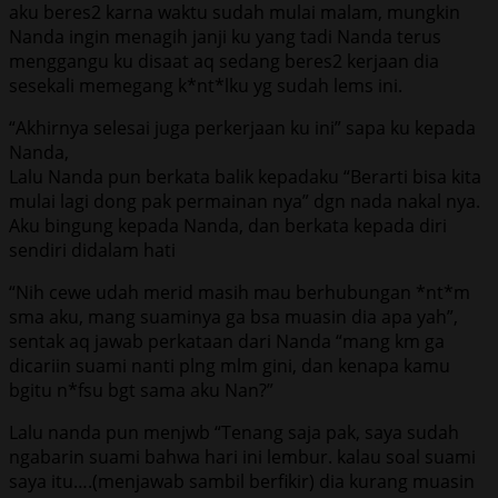
aku beres2 karna waktu sudah mulai malam, mungkin
Nanda ingin menagih janji ku yang tadi Nanda terus
menggangu ku disaat aq sedang beres2 kerjaan dia
sesekali memegang k*nt*lku yg sudah lems ini.
“Akhirnya selesai juga perkerjaan ku ini” sapa ku kepada
Nanda,
Lalu Nanda pun berkata balik kepadaku “Berarti bisa kita
mulai lagi dong pak permainan nya” dgn nada nakal nya.
Aku bingung kepada Nanda, dan berkata kepada diri
sendiri didalam hati
“Nih cewe udah merid masih mau berhubungan *nt*m
sma aku, mang suaminya ga bsa muasin dia apa yah”,
sentak aq jawab perkataan dari Nanda “mang km ga
dicariin suami nanti plng mlm gini, dan kenapa kamu
bgitu n*fsu bgt sama aku Nan?”
Lalu nanda pun menjwb “Tenang saja pak, saya sudah
ngabarin suami bahwa hari ini lembur. kalau soal suami
saya itu….(menjawab sambil berfikir) dia kurang muasin