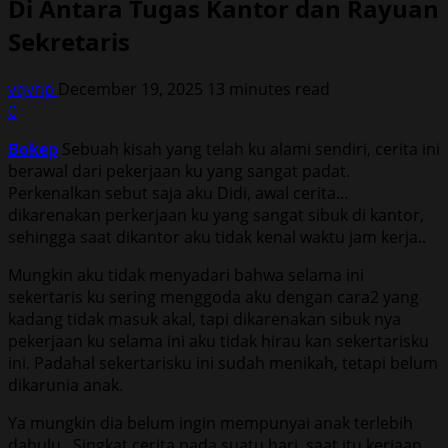
Di Antara Tugas Kantor dan Rayuan
Sekretaris
vqvnp
December 19, 2025
13 minutes read
0
Bokep
Sebuah kisah yang telah ku alami sendiri, cerita ini
berawal dari pekerjaan ku yang sangat padat.
Perkenalkan sebut saja aku Didi, awal cerita…
dikarenakan perkerjaan ku yang sangat sibuk di kantor,
sehingga saat dikantor aku tidak kenal waktu jam kerja..
Mungkin aku tidak menyadari bahwa selama ini
sekertaris ku sering menggoda aku dengan cara2 yang
kadang tidak masuk akal, tapi dikarenakan sibuk nya
pekerjaan ku selama ini aku tidak hirau kan sekertarisku
ini. Padahal sekertarisku ini sudah menikah, tetapi belum
dikarunia anak.
Ya mungkin dia belum ingin mempunyai anak terlebih
dahulu.. Singkat cerita pada suatu hari, saat itu kerjaan