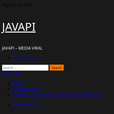
Skip
August 10, 2026
to
content
JAVAPI
JAVAPI – MEDIA VIRAL
Primary
Sample Page
Menu
Search
for:
Subscribe
Home
Uncategorized
Di Antara Tugas Kantor dan Rayuan Sekretaris
Uncategorized