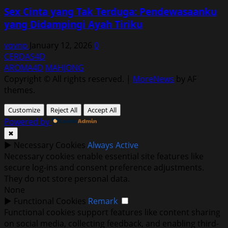
Sex Cinta yang Tak Terduga: Pendewasaanku
yang Didampingi Ayah Tiriku
vqvnp
January 12, 2026
0
CERDAS4D
AROMA4D
MAHJONG
Copyright © All rights reserved.
|
MoreNews
by AF
themes.
Customize
Reject All
Accept All
Powered by
✖
►
Necessary Cookies
Always Active
Necessary cookies enable essential site features like
secure log-ins and consent preference adjustments.
They do not store personal data.
None
►
Functional Cookies
Remark
Functional cookies support features like content sharing
on social media, collecting feedback, and enabling third-