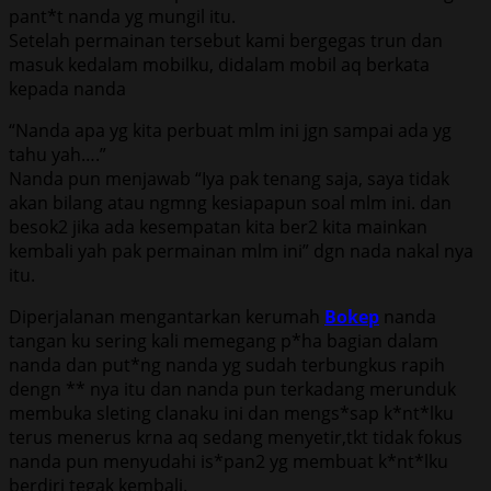
pant*t nanda yg mungil itu.
Setelah permainan tersebut kami bergegas trun dan
masuk kedalam mobilku, didalam mobil aq berkata
kepada nanda
“Nanda apa yg kita perbuat mlm ini jgn sampai ada yg
tahu yah….”
Nanda pun menjawab “Iya pak tenang saja, saya tidak
akan bilang atau ngmng kesiapapun soal mlm ini. dan
besok2 jika ada kesempatan kita ber2 kita mainkan
kembali yah pak permainan mlm ini” dgn nada nakal nya
itu.
Diperjalanan mengantarkan kerumah
Bokep
nanda
tangan ku sering kali memegang p*ha bagian dalam
nanda dan put*ng nanda yg sudah terbungkus rapih
dengn ** nya itu dan nanda pun terkadang merunduk
membuka sleting clanaku ini dan mengs*sap k*nt*lku
terus menerus krna aq sedang menyetir,tkt tidak fokus
nanda pun menyudahi is*pan2 yg membuat k*nt*lku
berdiri tegak kembali.