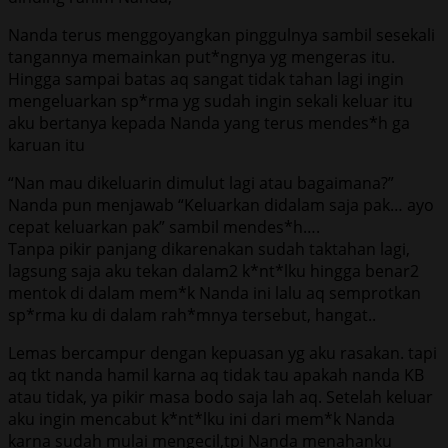
Nanda terus menggoyangkan pinggulnya sambil sesekali
tangannya memainkan put*ngnya yg mengeras itu.
Hingga sampai batas aq sangat tidak tahan lagi ingin
mengeluarkan sp*rma yg sudah ingin sekali keluar itu
aku bertanya kepada Nanda yang terus mendes*h ga
karuan itu
“Nan mau dikeluarin dimulut lagi atau bagaimana?”
Nanda pun menjawab “Keluarkan didalam saja pak… ayo
cepat keluarkan pak” sambil mendes*h….
Tanpa pikir panjang dikarenakan sudah taktahan lagi,
lagsung saja aku tekan dalam2 k*nt*lku hingga benar2
mentok di dalam mem*k Nanda ini lalu aq semprotkan
sp*rma ku di dalam rah*mnya tersebut, hangat..
Lemas bercampur dengan kepuasan yg aku rasakan. tapi
aq tkt nanda hamil karna aq tidak tau apakah nanda KB
atau tidak, ya pikir masa bodo saja lah aq. Setelah keluar
aku ingin mencabut k*nt*lku ini dari mem*k Nanda
karna sudah mulai mengecil,tpi Nanda menahanku