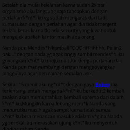
Setelah dia mulai kelelahan karna sudah 2x ber
organisme aku langsung saja tancapkan dengan
perlahan k*nt*l ku yg sudah mengeras dari tadi,
kumasukan dengan perlahan agar dia tidak menjerit
terlalu keras karna tkt ada security yang lewat untuk
mengejek apakah kantor masih ada orang,
Nanda pun Mendes*h kembali “OOOHHHhhhh, Pelan2
pak…” dengan nada yg agak tinggi sambil mendes*h. ku
goyangkan k*nt*lku maju mundur denga perlahan dan
Nanda pun menyeimbangi dengan menggoyangkan
pinggulnya agar permainan semakin asik.
Sekitar 15 menit aku ng*nt*t dengan gaya
Bokep
dia
terlentang, entah mengapa k*nt*lku berkedut2 kembali
seakan akan memuntahkan kembali sprema dari dalam
k*nt*lku,Mungkin karna lobang mem*k Nanda yang
menurutku masih agak sempit karna tidak semua
k*nt*lku bisa menancap masuk kedalam v*gina Nanda
yg sesekali aq merasakan ujung k*nt*lku menyentuh
dinding rahim Nanda,