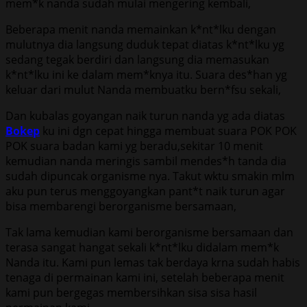
mem*k nanda sudah mulai mengering kembali,
Beberapa menit nanda memainkan k*nt*lku dengan
mulutnya dia langsung duduk tepat diatas k*nt*lku yg
sedang tegak berdiri dan langsung dia memasukan
k*nt*lku ini ke dalam mem*knya itu. Suara des*han yg
keluar dari mulut Nanda membuatku bern*fsu sekali,
Dan kubalas goyangan naik turun nanda yg ada diatas
Bokep
ku ini dgn cepat hingga membuat suara POK POK
POK suara badan kami yg beradu,sekitar 10 menit
kemudian nanda meringis sambil mendes*h tanda dia
sudah dipuncak organisme nya. Takut wktu smakin mlm
aku pun terus menggoyangkan pant*t naik turun agar
bisa membarengi berorganisme bersamaan,
Tak lama kemudian kami berorganisme bersamaan dan
terasa sangat hangat sekali k*nt*lku didalam mem*k
Nanda itu. Kami pun lemas tak berdaya krna sudah habis
tenaga di permainan kami ini, setelah beberapa menit
kami pun bergegas membersihkan sisa sisa hasil