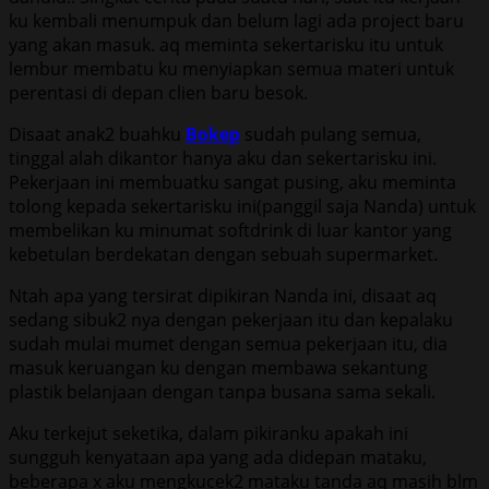
ku kembali menumpuk dan belum lagi ada project baru
yang akan masuk. aq meminta sekertarisku itu untuk
lembur membatu ku menyiapkan semua materi untuk
perentasi di depan clien baru besok.
Disaat anak2 buahku
Bokep
sudah pulang semua,
tinggal alah dikantor hanya aku dan sekertarisku ini.
Pekerjaan ini membuatku sangat pusing, aku meminta
tolong kepada sekertarisku ini(panggil saja Nanda) untuk
membelikan ku minumat softdrink di luar kantor yang
kebetulan berdekatan dengan sebuah supermarket.
Ntah apa yang tersirat dipikiran Nanda ini, disaat aq
sedang sibuk2 nya dengan pekerjaan itu dan kepalaku
sudah mulai mumet dengan semua pekerjaan itu, dia
masuk keruangan ku dengan membawa sekantung
plastik belanjaan dengan tanpa busana sama sekali.
Aku terkejut seketika, dalam pikiranku apakah ini
sungguh kenyataan apa yang ada didepan mataku,
beberapa x aku mengkucek2 mataku tanda aq masih blm