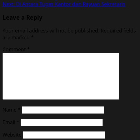
Next:
Di Antara Tugas Kantor dan Rayuan Sekretaris
navigation
Leave a Reply
Your email address will not be published.
Required fields
are marked
*
Comment
*
Name
*
Email
*
Website