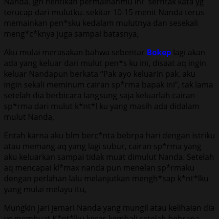
Nanda, jgn hentikan permainanmu ini” serntak kata yg
terucap dari mulutku. sekitar 10-15 menit Nanda terus
memainkan pen*sku kedalam mulutnya dan sesekali
meng*c*knya juga sampai batasnya,
Aku mulai merasakan bahwa sebentar
Bokep
lagi akan
ada yang keluar dari mulut pen*s ku ini, disaat aq ingin
keluar Nandapun berkata “Pak ayo keluarin pak, aku
ingin sekali meminum cairan sp*rma bapak ini”, tak lama
setelah dia berbicara langsung saja keluarlah cairan
sp*rma dari mulut k*nt*l ku yang masih ada didalam
mulut Nanda,
Entah karna aku blm berc*nta bebrpa hari dengan istriku
atau memang aq yang lagi subur, cairan sp*rma yang
aku keluarkan sampai tidak muat dimulut Nanda. Setelah
aq mencapai kl*max nanda pun menelan sp*rmaku
dengan perlahan lalu melanjutkan mengh*sap k*nt*lku
yang mulai melayu itu,
Mungkin jari jemari Nanda yang mungil atau kelihaian dia
yg membuat K*nt*lku keras kembali,setelah bebrapa