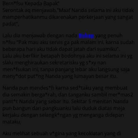
Bern*fsu Kepada Bapak”
Serontak aq menjawab,”Maaf Nanda selama ini aku tidak
memperhatikanmu dikarenakan perkerjaan yang sangat
padat”,
Lalu dia menjawab dengan nada
Bokep
yang penuh
n*fsu “Pak mau aku servis ga pak malam ini, karna sudah
beberapa hari aku tidak dapat jatah dari suamiku”.
Lalu aku berfikir betapah bodohnya aku ini selama ini yg
slalu menghiraukan sekretarisku yg s*xy nan
men*fsukan ini, tanpa panjang lebar aku langsung saja
meny*dot put*ng Nanda yang lumayan besar itu.
Nanda pun mendes*h karna sed*taku yang membuat
dia semakin berga*rah, dan tanganku sambil mer*mas2
pant*t Nanda yang sebar itu. Sekitar 5 menitan Nanda
pun bangun dari pangkuanku lalu duduk diatas meja
kerjaku dengan selangk*ngan yg menganga didepan
mataku,
Aku melihat sebuah v*gina yang kecoklatan yang di