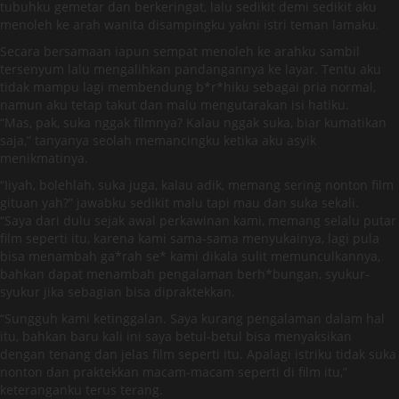
tubuhku gemetar dan berkeringat, lalu sedikit demi sedikit aku
menoleh ke arah wanita disampingku yakni istri teman lamaku.
Secara bersamaan iapun sempat menoleh ke arahku sambil
tersenyum lalu mengalihkan pandangannya ke layar. Tentu aku
tidak mampu lagi membendung b*r*hiku sebagai pria normal,
namun aku tetap takut dan malu mengutarakan isi hatiku.
“Mas, pak, suka nggak filmnya? Kalau nggak suka, biar kumatikan
saja,” tanyanya seolah memancingku ketika aku asyik
menikmatinya.
“Iiyah, bolehlah, suka juga, kalau adik, memang sering nonton film
gituan yah?” jawabku sedikit malu tapi mau dan suka sekali.
“Saya dari dulu sejak awal perkawinan kami, memang selalu putar
film seperti itu, karena kami sama-sama menyukainya, lagi pula
bisa menambah ga*rah se* kami dikala sulit memunculkannya,
bahkan dapat menambah pengalaman berh*bungan, syukur-
syukur jika sebagian bisa dipraktekkan.
“Sungguh kami ketinggalan. Saya kurang pengalaman dalam hal
itu, bahkan baru kali ini saya betul-betul bisa menyaksikan
dengan tenang dan jelas film seperti itu. Apalagi istriku tidak suka
nonton dan praktekkan macam-macam seperti di film itu,”
keteranganku terus terang.