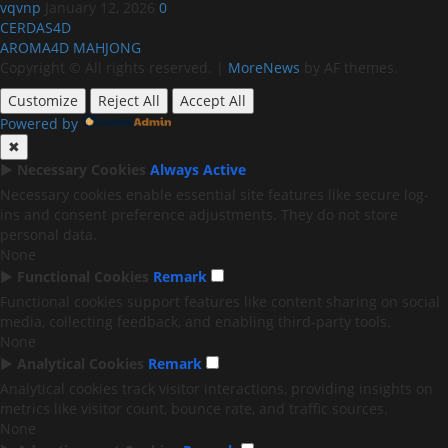
vqvnp
January 12, 2026
0
CERDAS4D
AROMA4D
MAHJONG
Copyright © All rights reserved.
|
MoreNews
by AF themes.
Customize
Reject All
Accept All
Powered by
✖
►
Necessary Cookies
Always Active
Necessary cookies enable essential site features like secure log-
ins and consent preference adjustments. They do not store
personal data.
None
►
Functional Cookies
Remark
Functional cookies support features like content sharing on social
media, collecting feedback, and enabling third-party tools.
None
►
Analytical Cookies
Remark
Analytical cookies track visitor interactions, providing insights on
metrics like visitor count, bounce rate, and traffic sources.
None