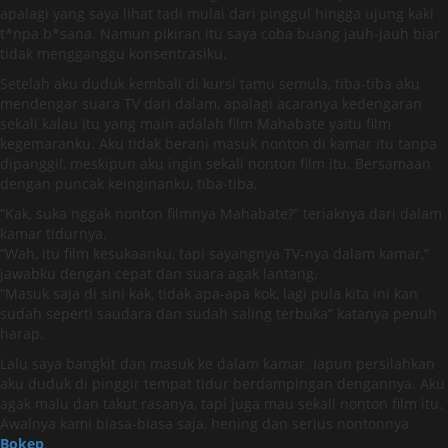
apalagi yang saya lihat tadi mulai dari pinggul hingga ujung kaki
t*npa b*sana. Namun pikiran itu saya coba buang jauh-jauh biar
tidak mengganggu konsentrasiku.
Setelah aku duduk kembali di kursi tamu semula, tiba-tiba aku
mendengar suara TV dari dalam, apalagi acaranya kedengaran
sekali kalau itu yang main adalah film Mahabate yaitu film
kegemaranku. Aku tidak berani masuk nonton di kamar itu tanpa
dipanggil, meskipun aku ingin sekali nonton film itu. Bersamaan
dengan puncak keinginanku, tiba-tiba,
“Kak, suka nggak nonton filmnya Mahabate?” teriaknya dari dalam
kamar tidurnya.
“Wah, itu film kesukaanku, tapi sayangnya TV-nya dalam kamar,”
jawabku dengan cepat dan suara agak lantang.
“Masuk saja di sini kak, tidak apa-apa kok, lagi pula kita ini kan
sudah seperti saudara dan sudah saling terbuka” katanya penuh
harap.
Lalu saya bangkit dan masuk ke dalam kamar. Iapun persilahkan
aku duduk di pinggir tempat tidur berdampingan dengannya. Aku
agak malu dan takut rasanya, tapi juga mau sekali nonton film itu.
Awalnya kami biasa-biasa saja, hening dan serius nontonnya
Bokep
,