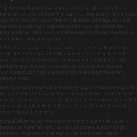
Tapi baru sekitar setengah jam acara itu berjalan, tiba-tiba ia
menawarkan untuk nonton film dari VCD yang katanya lebih bagus
dan lebih seru dari pada filmnya Mahabate, sehingga aku tidak
menolaknya dan ingin juga menyaksikannya. Aku cemas dan
khawatir kalau-kalau VCD yang ditawarkan itu bukan kesukaanku
atau bukan yang kuharapkan.
Setelah ia masukkan kasetnya, iapun mundur dan kembali duduk
tidak jauh dari tempat dudukku bahkan terkesan sedikit lebih
rapat daripada sebelumnya. Gambarpun muncul dan terjadi
perbincangan yang serius antara seorang pria dan seorang
wanita Barat, sehingga aku tidak tahu maksud pembicaraan
dalam film itu.
Baru saja aku bermaksud meminta mengganti filmnya dengan film
Mahabate tadi, tiba-tiba kedua insan dalam layar itu berpelukan
dan berc*uman, saling meng*sap l*dah, berc*mbu rayu, menj*lat
mulai dari atas ke bawah, bahkan secara perlahan-lahan saling
menel*njangi dan mer*ba,
Sampai akhirnya saya menatapnya dengan tajam sekali secara
bergantian menj*lati kem*luannya, yang membuat jantungku
berdebar, tongkatku mulai teg*ng dan membesar, sekujur