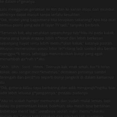
ke dalam v*ginanya
Lalu menggerak-gerakkan ke kiri dan ke kanan maju dan mundur,
akhirnya dapat masuk tanpa terlalu kesulitan.
“Dik, model yang bagaimana kita terapkan sekarang? Apa kita ikuti
semua posisi yang ada di layar TV tadi,” tanyaku berbisik.
“Terserah kak, aku serahkan sepenuhnya tub*hku ini pada kakak,
mana yang kakak anggap lebih n*kmat dan lebih berkesan
sepanjang hayat serta lebih memu*skan kakak,” katanya pasrah.
Akupun meneruskan posisi tidur tel*ntang tadi sambil aku berdiri
menggoc*k terus, sehingga menimbulkan bunyi yang agak
menambah ga*rah s*xku.
“Ahh.. Uhh.. Ssstt.. Hmm.. Teeruus kak, enak sekali, koc*k terus
kakak, aku sangat men*kmatinya,” demikian pintanya sambil
terengah dan berd*sis seperti bunyi jangkrik di dalam kamarnya
itu.
“Dik, gimana kalau saya berbaring dan adik mengangk*ngiku, biar
adik lebih leluasa g*yangannya,” pintaku padanya.
“Aku ini sudah hampir memuncak dan sudah mulai lemas, tapi
kalau itu permintaan kakak, bolehlah, aku masih bisa bertahan
beberapa menit lagi,” jawabnya seolah ingin memu*skanku
malam itu. Tanpa kami rasakan dan pikirkan lagi suaminya