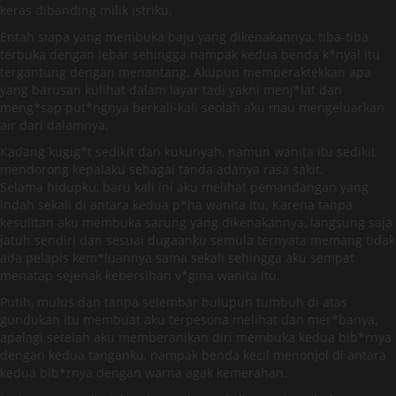
keras dibanding milik istriku.
Entah siapa yang membuka baju yang dikenakannya, tiba-tiba
terbuka dengan lebar sehingga nampak kedua benda k*nyal itu
tergantung dengan menantang. Akupun memperaktekkan apa
yang barusan kulihat dalam layar tadi yakni menj*lat dan
meng*sap put*ngnya berkali-kali seolah aku mau mengeluarkan
air dari dalamnya.
Kadang kugig*t sedikit dan kukunyah, namun wanita itu sedikit
mendorong kepalaku sebagai tanda adanya rasa sakit.
Selama hidupku, baru kali ini aku melihat pemandangan yang
indah sekali di antara kedua p*ha wanita itu. Karena tanpa
kesulitan aku membuka sarung yang dikenakannya, langsung saja
jatuh sendiri dan sesuai dugaanku semula ternyata memang tidak
ada pelapis kem*luannya sama sekali sehingga aku sempat
menatap sejenak kebersihan v*gina wanita itu.
Putih, mulus dan tanpa selembar bulupun tumbuh di atas
gundukan itu membuat aku terpesona melihat dan mer*banya,
apalagi setelah aku memberanikan diri membuka kedua bib*rnya
dengan kedua tanganku, nampak benda kecil menonjol di antara
kedua bib*rnya dengan warna agak kemerahan.