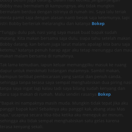
Bobby mau bermalam di kampungnya, aku tidak mungkin
bermalam berdua dengan istrinya di rumah ini. Saya lalu teriak
minta pamit saja dengan alasan nanti besok saja ketemunya, tapi
istri Bobby berteriak melarangku dan katanya
Bokep
,
“Tunggu dulu pak, nasi yang saya masak buat bapak sudah
matang. Kita makan bersama saja dulu, siapa tahu setelah makan
Bobby datang, kan belum juga larut malam, apalagi kita baru saja
ketemu,” katanya penuh harap agar aku tetap menunggu dan mau
makan malam bersama di rumahnya.
Tak lama kemudian, iapun keluar memanggilku masuk ke ruang
dapur untuk menikmati hidangan malamnya. Sambil makan,
kamipun terlibat pembicaraan yang santai dan penuh canda,
sehingga tanpa terasa saya sempat menghabiskan dua piring nasi
tanpa saya ingat lagi kalau tadi saya bilang sudah kenyang dan
baru saja makan di rumah. Malu sendiri rasanya
Bokep
.
“Bapak ini nampaknya masih muda. Mungkin tidak tepat jika aku
panggil bapak kan? Sebaiknya aku panggil kak, abang atau Mas
saja,” ucapnya secara tiba-tiba ketika aku meneguk air minum,
sehingga aku tidak sempat menghabiskan satu gelas karena
terasa kenyang sekali.