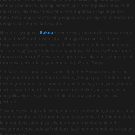
kembali malam itu, apalagi setelah jam menunjukkan pukul 9.30
malam itu, aku terus berusaha menumpahkan segalanya dan
betul-betul ingin men*kmati pengalaman bersejarah ini bersama
dengan istri teman lamaku itu.
Namun sayangnya,
Bokep
karena keasyikan dan keseriusan kami
dalam bers*tubuh malam itu, sehingga baru sekitar 3 menit
berjalan dengan posisi saya di bawah dan dia di atas memompa
serta mengg*yang kiri kanan pinggulnya, akhirnya sp*rmakupun
tumpah dalam rah*mnya dan diapun kurasakan bergetar seluruh
tubuhnya pertanda juga memuncak ga*rah s*xnya.
Setelah sama-sama puas, kami saling berc*uman, berangkulan,
berj*latan tubuh dan tidur terl*ntang hingga pagi. Setelah kami
terbangun hampir bersamaan di pagi hari, saya langsung lompat
dari tempat tidur, tiba-tiba muncul rasa takut yang mengecam
dan pikiranku sangat kalut tidak tahu apa yang harus saya
perbuat.
Saya menyesal tapi ada keinginan untuk mengulanginya bersama
dengan wanita itu. Untung malam itu suaminya tidak kembali dan
kamipun berusaha masuk kamar mandi membersihkan diri.
Walaupun terasa ada ga*rah baru lagi ingin mengulangi di dalam
kamar mandi,