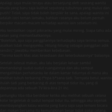
Apalagi saya mulai terayu atau tersanjung oleh seorang wanita
muda yang baru saja kulihat sepotong tubuhnya yang mulus dan
putih? Tidak, saya tidak boleh berpikir ke sana, apalagi wanita ini
adalah istri teman lamaku, bahkan rasanya aku belum pernah
berpikir macam-macam terhadap wanita lain sebelum ini.
Aku kendalikan cepat pikiranku yang mulai miring. Siapa tahu ada
setan yang memanfaatkannya.
“Bolehlah, apa saja panggilannya terhadapku saya terima semua,
asalkan tidak mengejekku. Hitung-hitung sebagai panggilan adik
sendiri,” jawabku memberikan kebebasan.
“Terima kasih Mas atas kesediaan dan keterbukaannya” balasnya.
Setelah selesai makan, aku lalu berjalan keluar sambil
memandangi sudut-sudut ruangannya dan aku sempat
mengalihkan perhatianku ke dalam kamar tidurnya di mana aku
melihat tubuh terbaring t*npa b*sana tadi. Ternyata betul, wanita
itulah tadi yang berbaring di atas tempat tidur itu, yang di
depannya ada sebuah TV kira-kira 21 inc.
Jantungku tiba-tiba berdebar ketika aku melihat sebuah celana
kolor tergeletak di sudut tempat tidur itu, sehingga aku sejenak
membayangkan kalau wanita yang baru saja saya temani bicara
dan makan bersama itu kemungkinan besar tidak pakai celana,