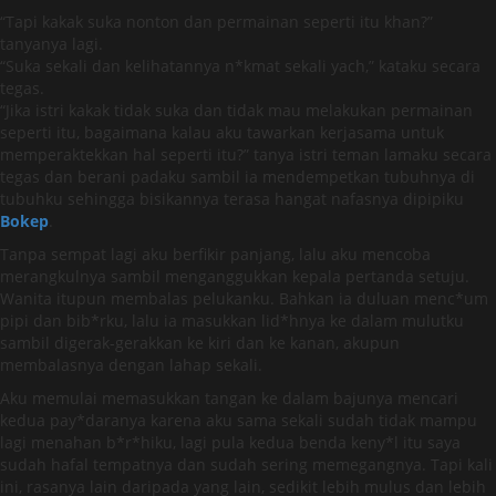
“Tapi kakak suka nonton dan permainan seperti itu khan?”
tanyanya lagi.
“Suka sekali dan kelihatannya n*kmat sekali yach,” kataku secara
tegas.
“Jika istri kakak tidak suka dan tidak mau melakukan permainan
seperti itu, bagaimana kalau aku tawarkan kerjasama untuk
memperaktekkan hal seperti itu?” tanya istri teman lamaku secara
tegas dan berani padaku sambil ia mendempetkan tubuhnya di
tubuhku sehingga bisikannya terasa hangat nafasnya dipipiku
Bokep
.
Tanpa sempat lagi aku berfikir panjang, lalu aku mencoba
merangkulnya sambil menganggukkan kepala pertanda setuju.
Wanita itupun membalas pelukanku. Bahkan ia duluan menc*um
pipi dan bib*rku, lalu ia masukkan lid*hnya ke dalam mulutku
sambil digerak-gerakkan ke kiri dan ke kanan, akupun
membalasnya dengan lahap sekali.
Aku memulai memasukkan tangan ke dalam bajunya mencari
kedua pay*daranya karena aku sama sekali sudah tidak mampu
lagi menahan b*r*hiku, lagi pula kedua benda keny*l itu saya
sudah hafal tempatnya dan sudah sering memegangnya. Tapi kali
ini, rasanya lain daripada yang lain, sedikit lebih mulus dan lebih