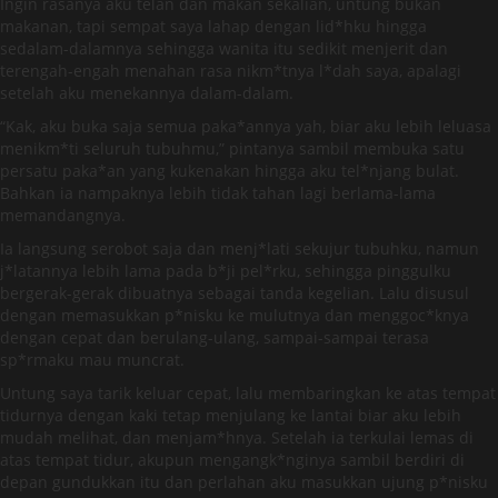
Ingin rasanya aku telan dan makan sekalian, untung bukan
makanan, tapi sempat saya lahap dengan lid*hku hingga
sedalam-dalamnya sehingga wanita itu sedikit menjerit dan
terengah-engah menahan rasa nikm*tnya l*dah saya, apalagi
setelah aku menekannya dalam-dalam.
“Kak, aku buka saja semua paka*annya yah, biar aku lebih leluasa
menikm*ti seluruh tubuhmu,” pintanya sambil membuka satu
persatu paka*an yang kukenakan hingga aku tel*njang bulat.
Bahkan ia nampaknya lebih tidak tahan lagi berlama-lama
memandangnya.
Ia langsung serobot saja dan menj*lati sekujur tubuhku, namun
j*latannya lebih lama pada b*ji pel*rku, sehingga pinggulku
bergerak-gerak dibuatnya sebagai tanda kegelian. Lalu disusul
dengan memasukkan p*nisku ke mulutnya dan menggoc*knya
dengan cepat dan berulang-ulang, sampai-sampai terasa
sp*rmaku mau muncrat.
Untung saya tarik keluar cepat, lalu membaringkan ke atas tempat
tidurnya dengan kaki tetap menjulang ke lantai biar aku lebih
mudah melihat, dan menjam*hnya. Setelah ia terkulai lemas di
atas tempat tidur, akupun mengangk*nginya sambil berdiri di
depan gundukkan itu dan perlahan aku masukkan ujung p*nisku